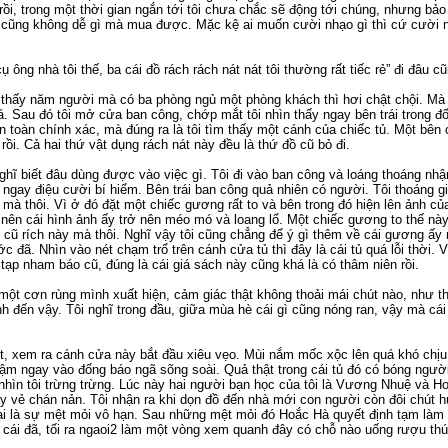
ồi, trong một thời gian ngắn tới tôi chưa chắc sẽ động tới chúng, nhưng bảo vứ
 cũng không dễ gì mà mua được. Mặc kệ ai muốn cười nhạo gì thì cứ cười n
cụ ông nhà tôi thế, ba cái đồ rách rách nát nát tôi thường rất tiếc rẻ” đi đâu
 thấy năm người mà có ba phòng ngủ một phòng khách thì hơi chật chội. Mà
 Sau đó tôi mở cửa ban công, chớp mắt tôi nhìn thấy ngay bên trái trong đố
toàn chính xác, mà đúng ra là tôi tìm thấy một cánh của chiếc tủ. Một bên cò
i. Cả hai thứ vật dụng rách nát này đều là thứ đồ cũ bỏ đi.
nghĩ biết đâu dùng được vào việc gì. Tôi đi vào ban công và loáng thoáng nhậ
 ngay điệu cười bí hiểm. Bên trái ban công quả nhiên có người. Tôi thoáng giật
 mà thôi. Vì ở đó đặt một chiếc gương rất to và bên trong đó hiện lên ảnh củ
nên cái hình ảnh ấy trở nên méo mó và loang lổ. Một chiếc gương to thế này s
h cũ rích này mà thôi. Nghĩ vậy tôi cũng chẳng để ý gì thêm về cái gương ấy
c đã. Nhìn vào nét chạm trổ trên cánh cửa tủ thì đây là cái tủ quá lỗi thời.
a tạp nham báo cũ, đúng là cái giá sách này cũng khá là có thâm niên rồi.
 một cơn rùng mình xuất hiện, cảm giác thật không thoải mái chút nào, như t
ạnh đến vậy. Tôi nghĩ trong đầu, giữa mùa hè cái gì cũng nóng ran, vậy mà cái
t, xem ra cánh cửa này bắt đầu xiêu vẹo. Mùi nắm mốc xộc lên quá khó chịu 
iậm ngay vào đống báo ngã sõng soài. Quả thật trong cái tủ đó có bóng ngườ
nhìn tôi trừng trừng. Lúc này hai người bạn học của tôi là Vương Nhuệ và 
đầy vẻ chán nản. Tôi nhận ra khi dọn đồ đến nhà mới con người còn đôi chút 
ại là sự mệt mỏi vô hạn. Sau những mệt mỏi đó Hoắc Hà quyết định tạm làm 
i cái đã, tối ra ngaoi2 làm một vòng xem quanh đây có chỗ nào uống rượu thú