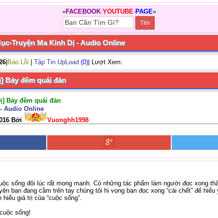
»
FACEBOOK
-
YOUTUBE
-
PAGE
«
Mục
›
Truyện Ma Kinh Dị - Audio Online
/26
|
Báo Lỗi
|
Tập Tin UpLoad
(0)
| Lượt Xem:
ị] Bảy đêm quái đản
Dị] Bảy đêm quái đản
- Audio Online
2016 Bởi
Vuonghh1998
uộc sống đôi lúc rất mong manh. Có những tác phẩm làm người đọc xong thấy 
ện bạn đang cầm trên tay chúng tôi hi vọng bạn đọc xong “cái chết” để hiểu ý
hiểu giá trị của “cuộc sống”.
 cuộc sống!