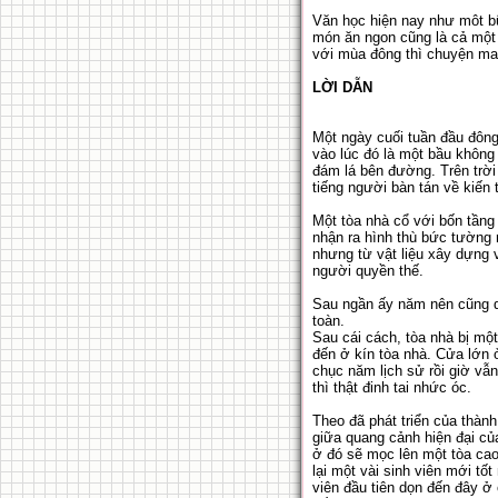
Văn học hiện nay như môt bữ
món ăn ngon cũng là cả một 
với mùa đông thì chuyện ma 
LỜI DẪN
Một ngày cuối tuần đầu đông
vào lúc đó là một bầu không 
đám lá bên đường. Trên trời
tiếng người bàn tán về kiến 
Một tòa nhà cổ với bốn tần
nhận ra hình thù bức tường 
nhưng từ vật liệu xây dựng v
người quyền thế.
Sau ngần ấy năm nên cũng dễ
toàn.
Sau cái cách, tòa nhà bị mộ
đến ở kín tòa nhà. Cửa lớn
chục năm lịch sử rồi giờ vẫn
thì thật đinh tai nhức óc.
Theo đã phát triển của thàn
giữa quang cảnh hiện đại củ
ở đó sẽ mọc lên một tòa cao 
lại một vài sinh viên mới tố
viên đầu tiên dọn đến đây ở