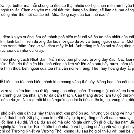
a tiệc buffer mà mỗi chúng ta đều có thật nhiều cơ hội chọn món mình yêu t
nghệ thuật. Chọn chuyện ma khi tiết trời đang vào đông, sẽ làm cái ma càn
cũng như thể một cái áo rét. Mùa đông này của bạn thế nào!?
, đêm khuya xuống làm cả thành phố biến mất cái vẻ ồn ào náo nhiệt của cái
khí lành lạnh. Trên đường đôi lúc mới gặp được vài bóng người qua lại. Một 
 cao xanh thẳm lửng lơ vài đám mây lẻ loi. Ánh trăng mờ ảo soi xuống rặng 
trúc của căn nhà cũ kĩ ấy.
g theo phong cách Nhật Bản. Nấm mốc bao phủ bức tường dày đặc. Các loại 
nữa. Điều đó thể hiện khu nhà cũng có lịch sử lên đến sáu bảy mươi năm rồi
à hình thức bên ngoài của tòa nhà vẫn nói lên rằng: Thời huy hoàng đây ắt p
 hiểu sao tòa nhà biến thành khu hoang vắng thế này. Vàng bạc của cải nh
t đơn vị chiếm làm khu ở tập trung cho công nhân. Thoáng một cái đã có hơ
 ở chính giữa tòa nhà làm từ đá cẩm thạch. Cầu thang được làm từ gỗ thượn
 dùng được. Nhưng mỗi khi có người qua lại là tiếng kẽo kẹt lại vang lên, đ
h phố biến khu dân cư này thành một khu phố ồn ào. Nhưng với dáng vẻ như v
a cả thành phố. Số phận của khu đất này lại bị một ông chủ vô danh mua lại
ốc làm siêu thị. Vì cái dự án đó mà các hộ gia định vốn dĩ ở đây lâu năm đều
t nghiệp là còn ở lại. Bởi lẽ tiền thuê nhà rẻ và họ cũng chẳng vội vàng gì ch
 chỉ có Trương Khiết và Vương Thổ, không lâu sau họ giới thiệu với bạn bè v