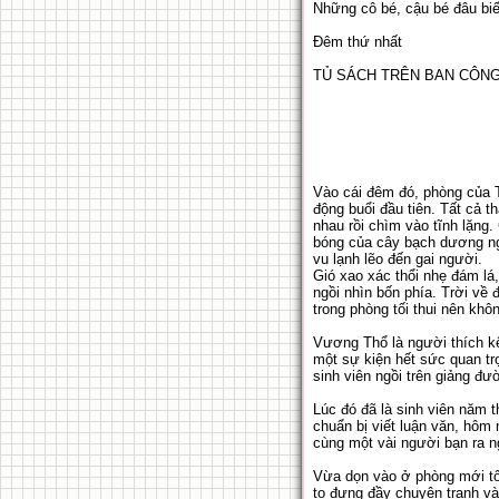
Những cô bé, cậu bé đâu biết
Đêm thứ nhất
TỦ SÁCH TRÊN BAN CÔN
Vào cái đêm đó, phòng của T
động buổi đầu tiên. Tất cả t
nhau rồi chìm vào tĩnh lặng.
bóng của cây bạch dương ng
vu lạnh lẽo đến gai người.
Gió xao xác thổi nhẹ đám lá,
ngồi nhìn bốn phía. Trời về 
trong phòng tối thui nên khô
Vương Thổ là người thích kể 
một sự kiện hết sức quan trọ
sinh viên ngồi trên giảng đư
Lúc đó đã là sinh viên năm t
chuẩn bị viết luận văn, hôm 
cùng một vài người bạn ra n
Vừa dọn vào ở phòng mới tôi
to đựng đầy chuyện tranh và