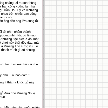
ằng nhằng, đi ra dọn thùng
từ ban công xuống làm hai
ông. Trần Hồ Huy và Khương
 nhau trên chiếc ban công
i rồi nói.
àn ông đàn ang lớn đùng rồi
ối tôi nhìn nhầm thành
iương nhìn tôi, có lẽ nào
h thường đặc biệt là đôi mắt
 chơi này thật độc đáo, mà
n của Vương Thổ sưng vù. Lẽ
h thanh mình gì đó nhưng
với trò chơi mà thôi cậu bé
ấy chứ. Tôi nào dám.”
 nghĩ thật ra khúc gỗ này
ng gỗ đưa cho Vương Nhuệ.
huệ.
ước. Một cảm giác ngẫu nhiên