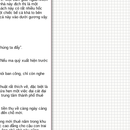
nhà này địch thị là một
 sách này có rất nhiều hốc
t chiếc bể cá khá to bên
bể cá này vào dưới gương vậy.
húng ta đấy”.
. Nếu ma quỷ xuất hiện trước
khỏi ban công, chỉ còn nghe
ật rất thích vẽ, đặc biệt là
ứa hẹn một việc đại cát đại
 trung tâm thành phố thuê
, tiền thu về càng ngày càng
g đến chỗ mới.
òng mới thuê năm trong khu
c cao đẳng cho cậu con trai