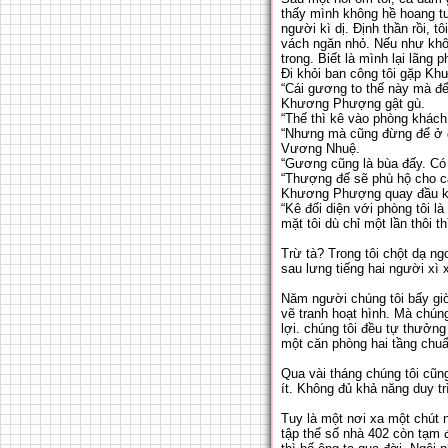
thấy mình không hề hoang tưở
người kì dị. Định thần rồi, t
vách ngăn nhỏ. Nếu như khôn
trong. Biết là mình lại lãng
Đi khỏi ban công tôi gặp 
“Cái gương to thế này mà để 
Khương Phượng gật gù.
“Thế thì kê vào phòng khách
“Nhưng mà cũng đừng để ở đ
Vương Nhuệ.
“Gương cũng là bùa đấy. Có 
“Thượng đế sẽ phù hộ cho c
Khương Phượng quay đầu k
“Kê đối diện với phòng tôi 
mặt tôi dù chỉ một lần thôi t
Trừ tà? Trong tôi chột dạ ngo
sau lưng tiếng hai người xì 
Năm người chúng tôi bấy giờ
vẽ tranh hoạt hình. Mà chún
lợi. chúng tôi đều tự thưởn
một căn phòng hai tầng chuẩ
Qua vài tháng chúng tôi cũng
ít. Không đủ khả năng duy t
Tuy là một nơi xa một chút 
tập thể số nhà 402 còn tạm 