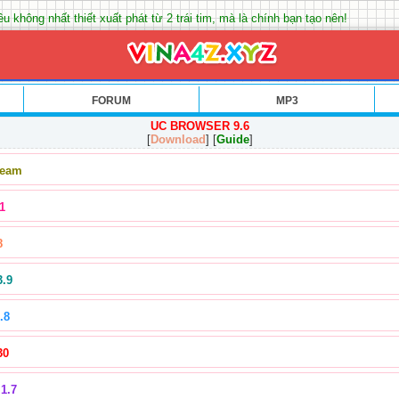
u không nhất thiết xuất phát từ 2 trái tim, mà là chính bạn tạo nên!
FORUM
MP3
UC BROWSER 9.6
[
Download
] [
Guide
]
Team
1
8
3.9
.8
30
1.7