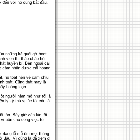
y đến với họ cũng bắt đầu.
của những kẻ quái gở hoạt
nh viên thì thào chào hỏi
hật huyền bí. Bên ngoài cái
ng cảm nhận được cái hoang
ặt, họ toát nên vẻ cam chịu
nh toát. Cũng thật may là
hấy hoảng loạn.
 một người hâm mộ như tôi là
ly kỳ thú vị lúc tôi còn là
i tàn. Bấy giờ đến lúc tôi
vì tiện cho công việc tôi
tôi đang lễ mễ ôm một thùng
ở đâu. Vì đúng là đã xem đi