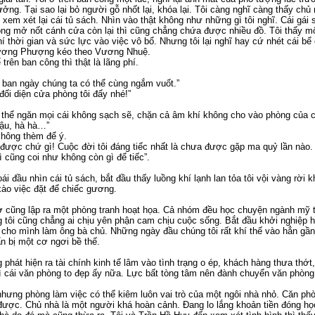
ng. Tại sao lại bỏ người gỗ nhốt lại, khóa lại. Tôi càng nghĩ càng thấy chủ 
ôi xem xét lại cái tủ sách. Nhìn vào thật không như những gì tôi nghĩ. Cái gái
g mở nốt cánh cửa còn lại thì cũng chẳng chứa được nhiều đồ. Tôi thấy mộ
 phí thời gian và sức lực vào việc vô bổ. Nhưng tôi lại nghĩ hay cứ nhét cái 
Khương Phượng kéo theo Vương Nhuệ.
trên ban công thì thật là lãng phí.
 ban ngày chúng ta có thể cùng ngắm vuốt.”
ối diện cửa phòng tôi đấy nhé!”
thể ngăn mọi cái không sạch sẽ, chặn cả âm khí không cho vào phòng của c
ậu, hà hà…”
hông thèm để ý.
là được chứ gì! Cuộc đời tôi đáng tiếc nhất là chưa được gặp ma quỷ lần nào
hì cũng coi như không còn gì để tiếc”.
ái đầu nhìn cái tủ sách, bắt đầu thấy luồng khí lạnh lan tỏa tôi vội vàng rời 
xào việc đặt để chiếc gương.
 cũng lập ra một phòng tranh hoạt họa. Cả nhóm đều học chuyện ngành mỹ thu
g tôi cũng chẳng ai chịu yên phận cam chịu cuộc sống. Bắt đầu khởi nghiệp h
g cho mình làm ông bà chủ. Những ngày đầu chúng tôi rất khí thế vào hẳn gần
n bị một cơ ngơi bề thế.
 phát hiện ra tài chính kinh tế lâm vào tình trạng o ép, khách hàng thưa thớt
rì cái văn phòng to đẹp ấy nữa. Lực bất tòng tâm nên đành chuyển văn phòn
nhưng phòng làm việc có thể kiêm luôn vai trò của một ngôi nhà nhỏ. Căn ph
được. Chủ nhà là một người khá hoàn cảnh. Đang lo lắng khoản tiền đóng họ