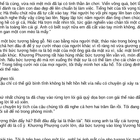
ế là cùng, vừa nói mệt mỏi đã lại có tinh thần ăn chơi. Viển vông quá, bớt l
ĩ đành ra cầm con dao đẹp đẽ lên chuẩn bị làm việc. Tiếng hét của tôi vọng 
c Hà thiếu chút nữa đã tự cắt vào tay. Hai người họ vội phi ngay lên ban c
ách nghe thấy vậy cũng lao lên. Ngay lập tức năm người đàn ông chen chúc
g hề có gì cả, Hoắc Hà trợn mắt nhìn tôi, tức giận nghiến vào chân tôi một cá
h la toáng lên cái gì. Anh có biết suýt nữa em đã cắt vào tay mình không, đ
n gan một con mèo là mấy.”
là một bức tượng bằng gỗ. Nó cao bằng nửa người thật, thảo nào trong bóng t
 chả hơi đâu đi để ý sự cười nhạo cùa người khác vì rõ ràng nó vừa giương g
ịa thì bức tượng hiện ra là bộ mặt của một ông già da mặt xù xì, sắc mặt bìn
uẩn khúc. Khương Phương rất hào hùng nhắc bức tượng lên vần vò, món đồ
 lĩnh. Nếu bức tượng đó mà rơi xuống thì thật sự là có thể làm cho cái châ
Trong tiếng cười nói của mọi người, tôi thấy mình hơi xấu hổ. Tôi cũng địn
ói thế nào.
hẹo tôi.
ậu chỉ có thể giữ bình tĩnh không bị hết hồn hết vía nếu có chuyện gì xảy ra 
hứ nhất chúng ta đã chạy vào rừng lợn lòi giả quỷ dọa bọn con gái thế nào đ
 lời lẽ xỏ xiên.
u chuyện kỳ tích của cậu chúng tôi đã nghe cả hơn hai trăm lần rồi. Tôi đang
ôi sẽ để nó trong phòng mình.”
ượng thần đấy hả? Biết đâu đấy lại là thần tài”. Nói xong anh ta lấy cái tượ
nghĩ đó là cố ý. Khương Phượng cười lớn, dúi bức tượng vào lòng Vương N
iải tán. Tôi ở trên ban công một lúc, nghĩ lại ánh mắt của pho tượng lúc tr