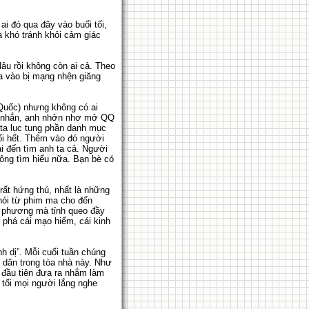
ai đó qua đây vào buổi tối,
à khó tránh khỏi cảm giác
âu rồi không còn ai cả. Theo
ra vào bị mạng nhện giăng
 Quốc) nhưng không có ai
 tin nhắn, anh nhởn nhơ mở QQ
h ta lục tung phần danh mục
ối hết. Thêm vào đó người
i đến tìm anh ta cả. Người
hông tìm hiểu nữa. Bạn bè có
ất hứng thú, nhất là những
 nói từ phim ma cho đến
n phương mà tỉnh queo đầy
 phá cái mạo hiểm, cái kinh
h dị”. Mỗi cuối tuần chúng
 dân trong tòa nhà này. Như
 đầu tiên đưa ra nhắm làm
tối mọi người lắng nghe