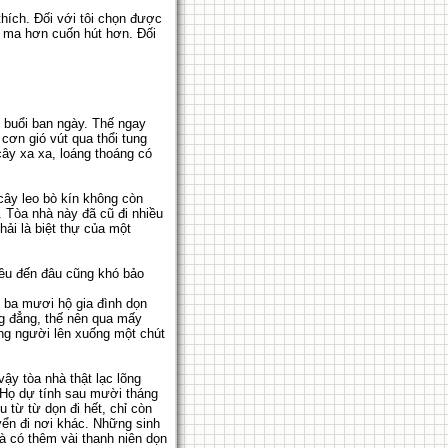
hích. Đối với tôi chọn được
g ma hơn cuốn hút hơn. Đối
 buổi ban ngày. Thế ngay
cơn gió vút qua thổi tung
cây xa xa, loáng thoáng có
cây leo bò kín không còn
. Tòa nhà này đã cũ đi nhiều
hải là biệt thự của một
iều đến đâu cũng khó bảo
n ba mươi hộ gia đình dọn
g đẳng, thế nên qua mấy
ông người lên xuống một chút
ậy tòa nhà thật lạc lõng
. Họ dự tính sau mười tháng
 từ từ dọn đi hết, chỉ còn
uyển đi nơi khác. Những sinh
à có thêm vài thanh niên dọn