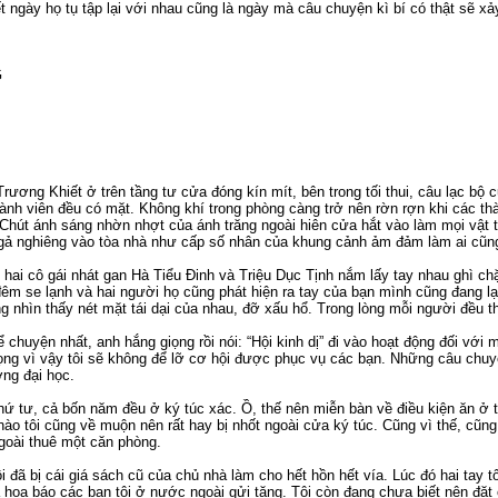
 ngày họ tụ tập lại với nhau cũng là ngày mà câu chuyện kì bí có thật sẽ xả
G
rương Khiết ở trên tầng tư cửa đóng kín mít, bên trong tối thui, câu lạc bộ 
hành viên đều có mặt. Không khí trong phòng càng trở nên rờn rợn khi các thà
 Chút ánh sáng nhờn nhợt của ánh trăng ngoài hiên cửa hắt vào làm mọi vật t
ả nghiêng vào tòa nhà như cấp số nhân của khung cảnh ảm đảm làm ai cũ
 hai cô gái nhát gan Hà Tiểu Đinh và Triệu Dục Tịnh nắm lấy tay nhau ghì ch
đêm se lạnh và hai người họ cũng phát hiện ra tay của bạn mình cũng đang lạ
ng nhìn thấy nét mặt tái dại của nhau, đỡ xấu hổ. Trong lòng mỗi người đều t
chuyện nhất, anh hắng giọng rồi nói: “Hội kinh dị” đi vào hoạt động đối với
ng vì vậy tôi sẽ không để lỡ cơ hội được phục vụ các bạn. Những câu chuyện 
ờng đại học.
hứ tư, cả bốn năm đều ở ký túc xác. Ồ, thế nên miễn bàn về điều kiện ăn ở tồ
nào tôi cũng về muộn nên rất hay bị nhốt ngoài cửa ký túc. Cũng vì thế, cũng 
goài thuê một căn phòng.
 đã bị cái giá sách cũ của chủ nhà làm cho hết hồn hết vía. Lúc đó hai tay 
 họa báo các bạn tôi ở nước ngoài gửi tặng. Tôi còn đang chưa biết nên đặt 