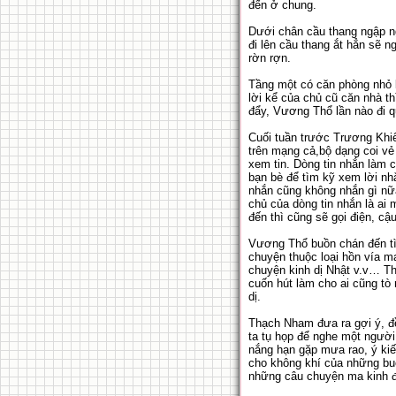
đến ở chung.
Dưới chân cầu thang ngập ngụ
đi lên cầu thang ắt hẳn sẽ 
rờn rợn.
Tầng một có căn phòng nhỏ l
lời kể của chủ cũ căn nhà t
đẩy, Vương Thổ lần nào đi q
Cuối tuần trước Trương Khiế
trên mạng cả,bộ dạng coi vẻ 
xem tin. Dòng tin nhắn làm c
bạn bè để tìm kỹ xem lời nh
nhắn cũng không nhắn gì nữa
chủ của dòng tin nhắn là ai
đến thì cũng sẽ gọi điện, cậ
Vương Thổ buồn chán đến tìm
chuyện thuộc loại hồn vía m
chuyện kinh dị Nhật v.v… T
cuốn hút làm cho ai cũng tò
dị.
Thạch Nham đưa ra gợi ý, đều
ta tụ họp để nghe một người
nắng hạn gặp mưa rao, ý kiế
cho không khí của những bu
những câu chuyện ma kinh đ