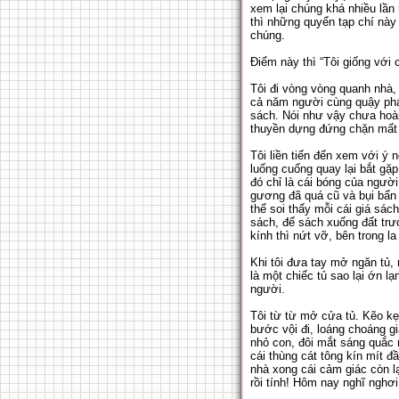
xem lại chúng khá nhiều lần r
thì những quyển tạp chí này
chúng.
Điểm này thì “Tôi giống với 
Tôi đi vòng vòng quanh nhà,
cả năm người cùng quậy phá.
sách. Nói như vậy chưa hoàn 
thuyền dựng đứng chặn mất rồ
Tôi liền tiến đến xem với ý 
luống cuống quay lại bắt gặp
đó chỉ là cái bóng của người
gương đã quá cũ và bụi bẩn 
thể soi thấy mỗi cái giá sác
sách, để sách xuống đất trướ
kính thì nứt vỡ, bên trong l
Khi tôi đưa tay mở ngăn tủ,
là một chiếc tủ sao lại ớn l
người.
Tôi từ từ mở cửa tủ. Kẽo kẹ
bước vội đi, loáng choáng g
nhỏ con, đôi mắt sáng quắc 
cái thùng cát tông kín mít 
nhà xong cái cảm giác còn l
rồi tính! Hôm nay nghĩ nghơ