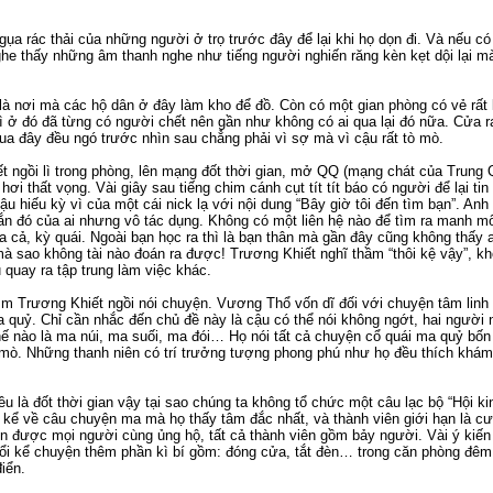
a rác thải của những người ở trọ trước đây để lại khi họ dọn đi. Và nếu có 
nghe thấy những âm thanh nghe như tiếng người nghiến răng kèn kẹt dội lại m
à nơi mà các hộ dân ở đây làm kho để đồ. Còn có một gian phòng có vẻ rất l
hì ở đó đã từng có người chết nên gần như không có ai qua lại đó nữa. Cửa 
ua đây đều ngó trước nhìn sau chẳng phải vì sợ mà vì cậu rất tò mò.
t ngồi lì trong phòng, lên mạng đốt thời gian, mở QQ (mạng chát của Trung
hơi thất vọng. Vài giây sau tiếng chim cánh cụt tít tít báo có người để lại
ậu hiếu kỳ vì của một cái nick lạ với nội dung “Bây giờ tôi đến tìm bạn”. An
ắn đó của ai nhưng vô tác dụng. Không có một liên hệ nào để tìm ra manh m
 cả, kỳ quái. Ngoài bạn học ra thì là bạn thân mà gần đây cũng không thấy a
 mà sao không tài nào đoán ra được! Trương Khiết nghĩ thầm “thôi kệ vậy”, k
u quay ra tập trung làm việc khác.
 Trương Khiết ngồi nói chuyện. Vương Thổ vốn dĩ đối với chuyện tâm linh r
a quỷ. Chỉ cần nhắc đến chủ đề này là cậu có thể nói không ngớt, hai người
hế nào là ma núi, ma suối, ma đói… Họ nói tất cả chuyện cổ quái ma quỷ bố
 mò. Những thanh niên có trí trưởng tượng phong phú như họ đều thích khám
 là đốt thời gian vậy tại sao chúng ta không tổ chức một câu lạc bộ “Hội kin
 kể về câu chuyện ma mà họ thấy tâm đắc nhất, và thành viên giới hạn là cư
n được mọi người cùng ủng hộ, tất cả thành viên gồm bảy người. Vài ý kiến
ổi kể chuyện thêm phần kì bí gồm: đóng cửa, tắt đèn… trong căn phòng đêm 
iển.