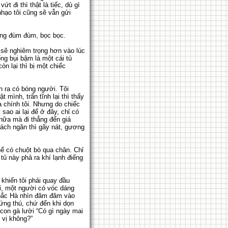
t đi thì thật là tiếc, dù gì
hạo tôi cũng sẽ vẫn gửi
 cũng đùm đùm, bọc bọc.
 sẽ nghiêm trọng hơn vào lúc
ng bụi bậm là một cái tủ
n lại thì bị một chiếc
n ra có bóng người. Tôi
 mình, trấn tĩnh lại thì thấy
a chính tôi. Nhưng do chiếc
ao ai lại để ở đây, chỉ có
 nữa mà đi thẳng đến giá
 Vách ngăn thì gãy nát, gương
hể có chuột bò qua chân. Chỉ
 tủ này phả ra khí lạnh điếng
khiến tôi phải quay đầu
i, một người có vóc dáng
Hoắc Hà nhìn đăm đăm vào
hứng thú, chứ đến khi dọn
con gà lười “Có gì ngày mai
 vị không?”