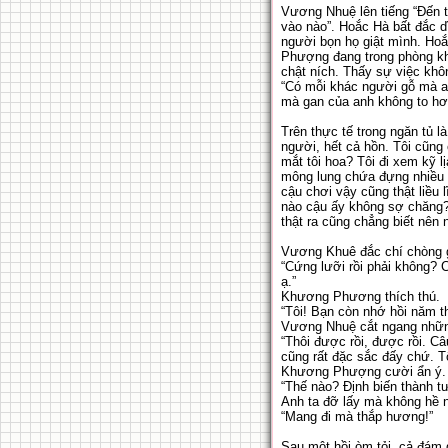
Vương Nhuệ lên tiếng “Đến th
vào nào”. Hoắc Hà bất đắc d
người bọn họ giật mình. Hoắ
Phượng đang trong phòng kh
chật ních. Thấy sự việc khôn
“Có mỗi khác người gỗ mà an
mà gan của anh không to hơ
Trên thực tế trong ngăn tủ 
người, hết cả hồn. Tôi cũng
mắt tôi hoa? Tôi đi xem kỹ l
mông lung chứa đựng nhiều 
cậu chơi vậy cũng thật liều
nào cậu ấy không sợ chăng? 
thật ra cũng chẳng biết nên n
Vương Khuê đắc chí chòng g
“Cứng lưỡi rồi phải không? C
ạ.”
Khương Phương thích thú.
“Tôi! Bạn còn nhớ hồi năm t
Vương Nhuệ cắt ngang những
“Thôi được rồi, được rồi. Câ
cũng rất đặc sắc đấy chứ. T
Khương Phượng cười ẩn ý.
“Thế nào? Định biến thành t
Anh ta đỡ lấy mà không hề 
“Mang đi mà thắp hương!”
Sau một hồi òm tỏi, cả đám g