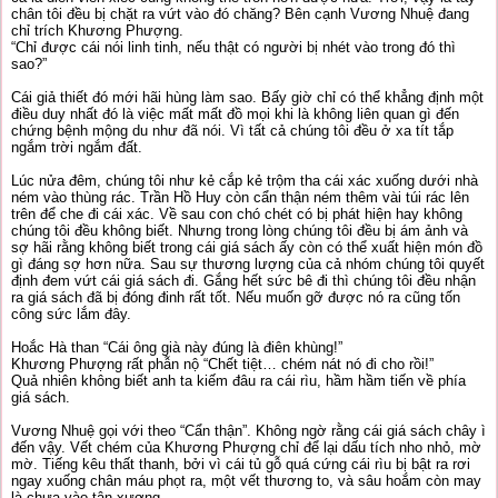
chân tôi đều bị chặt ra vứt vào đó chăng? Bên cạnh Vương Nhuệ đang
chỉ trích Khương Phượng.
“Chỉ được cái nói linh tinh, nếu thật có người bị nhét vào trong đó thì
sao?”
Cái giả thiết đó mới hãi hùng làm sao. Bấy giờ chỉ có thể khẳng định một
điều duy nhất đó là việc mất mất đồ mọi khi là không liên quan gì đến
chứng bệnh mộng du như đã nói. Vì tất cả chúng tôi đều ở xa tít tắp
ngắm trời ngắm đất.
Lúc nửa đêm, chúng tôi như kẻ cắp kẻ trộm tha cái xác xuống dưới nhà
ném vào thùng rác. Trần Hồ Huy còn cẩn thận ném thêm vài túi rác lên
trên để che đi cái xác. Về sau con chó chét có bị phát hiện hay không
chúng tôi đều không biết. Nhưng trong lòng chúng tôi đều bị ám ảnh và
sợ hãi rằng không biết trong cái giá sách ấy còn có thể xuất hiện món đồ
gì đáng sợ hơn nữa. Sau sự thương lượng của cả nhóm chúng tôi quyết
định đem vứt cái giá sách đi. Gắng hết sức bê đi thì chúng tôi đều nhận
ra giá sách đã bị đóng đinh rất tốt. Nếu muốn gỡ được nó ra cũng tốn
công sức lắm đây.
Hoắc Hà than “Cái ông già này đúng là điên khùng!”
Khương Phượng rất phẫn nộ “Chết tiệt… chém nát nó đi cho rồi!”
Quả nhiên không biết anh ta kiếm đâu ra cái rìu, hầm hầm tiến về phía
giá sách.
Vương Nhuệ gọi với theo “Cẩn thận”. Không ngờ rằng cái giá sách chây ì
đến vậy. Vết chém của Khương Phượng chỉ để lại dấu tích nho nhỏ, mờ
mờ. Tiếng kêu thất thanh, bởi vì cái tủ gỗ quá cứng cái rìu bị bật ra rơi
ngay xuống chân máu phọt ra, một vết thương to, và sâu hoắm còn may
là chưa vào tận xương.