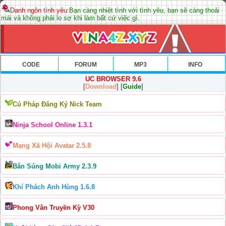
Danh ngôn tình yêu:
Bạn càng nhiệt tình với tình yêu, bạn sẽ càng thoải
mái và không phải lo sợ khi làm bất cứ việc gì.
CODE
FORUM
MP3
INFO
UC BROWSER 9.6
[
Download
] [
Guide
]
Cú Pháp Đăng Ký Nick Team
Ninja School Online 1.3.1
Mạng Xã Hội Avatar 2.5.8
Bắn Súng Mobi Army 2.3.9
Khí Phách Anh Hùng 1.6.8
Phong Vân Truyền Kỳ V30