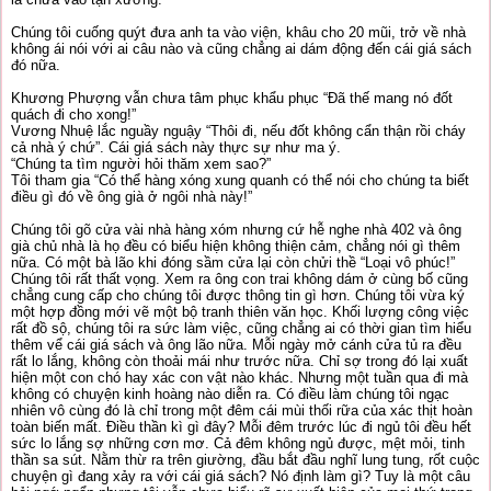
Chúng tôi cuống quýt đưa anh ta vào viện, khâu cho 20 mũi, trở về nhà
không ái nói với ai câu nào và cũng chẳng ai dám động đến cái giá sách
đó nữa.
Khương Phượng vẫn chưa tâm phục khẩu phục “Đã thế mang nó đốt
quách đi cho xong!”
Vương Nhuệ lắc nguầy nguậy “Thôi đi, nếu đốt không cẩn thận rồi cháy
cả nhà ý chứ”. Cái giá sách này thực sự như ma ý.
“Chúng ta tìm người hỏi thăm xem sao?”
Tôi tham gia “Có thể hàng xóng xung quanh có thể nói cho chúng ta biết
điều gì đó về ông già ở ngôi nhà này!”
Chúng tôi gõ cửa vài nhà hàng xóm nhưng cứ hễ nghe nhà 402 và ông
già chủ nhà là họ đều có biểu hiện không thiện cảm, chẳng nói gì thêm
nữa. Có một bà lão khi đóng sầm cửa lại còn chửi thề “Loại vô phúc!”
Chúng tôi rất thất vọng. Xem ra ông con trai không dám ở cùng bố cũng
chẳng cung cấp cho chúng tôi được thông tin gì hơn. Chúng tôi vừa ký
một hợp đồng mới vẽ một bộ tranh thiên văn học. Khối lượng công việc
rất đồ sộ, chúng tôi ra sức làm việc, cũng chẳng ai có thời gian tìm hiểu
thêm vể cái giá sách và ông lão nữa. Mỗi ngày mở cánh cửa tủ ra đều
rất lo lắng, không còn thoải mái như trước nữa. Chỉ sợ trong đó lại xuất
hiện một con chó hay xác con vật nào khác. Nhưng một tuần qua đi mà
không có chuyện kinh hoàng nào diễn ra. Có điều làm chúng tôi ngạc
nhiên vô cùng đó là chỉ trong một đêm cái mùi thối rữa của xác thịt hoàn
toàn biến mất. Điều thần kì gì đây? Mỗi đêm trước lúc đi ngủ tôi đều hết
sức lo lắng sợ những cơn mơ. Cả đêm không ngủ được, mệt mỏi, tinh
thần sa sút. Nằm thừ ra trên giường, đầu bắt đầu nghĩ lung tung, rốt cuộc
chuyện gì đang xảy ra với cái giá sách? Nó định làm gì? Tuy là một câu