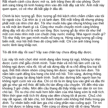
Rất nhanh cánh cửa được mở ra, ánh trăng theo đó vào phòng. Dưới
ánh sáng trăng tôi kinh hoàng nhìn vào đôi mắt đầy sát khí. Ánh mắt này
quen quen, có vẻ như đã bắt gặp ở đâu đó.
Chính là bức tượng gỗ. Bức tượng gỗ thô kệch nhìn chằm chằm vào tôi
từ ngoài cửa. Cái nhìn ác ý và lạnh đạm. Đôi mắt trắng dã nhưng phảng
phất một cái nhìn chờ đợi. Tôi như muốn kêu gào nhưng không sao thét
ra nổi một âm thanh gì cả. Cũng như muốn chuyển mình càng không
động đậy nổi dù chỉ là một sợi lông. Bức tượng gỗ ấy nhìn tôi như thể
một con mèo nhìn một con chuột chảy nước miếng. Nhà ngươi muốn gì?
Tôi như thấy tim gan mình muốn nổ tung ra. Hửng sáng tượng gỗ cũng
biến mất, mùi hôi thối theo đó cũng biến mất. Chỉ còn ánh trăng trong
nước lênh láng khắp nơi.
Tôi đã tỉnh dậy rồi sao? Vậy sao chân tay chưa động đậy được.
Lúc nảy tôi mới chợt nhớ mình đang nằm trong túi ngủ, không tự nhịn
được cười chế giễu chính mình. Toàn thân vã mồ hôi làm ướt cái tùi,
không ngủ được nữa rồi, tôi uể oải đứng dậy đi ra chỗ đống lửa trại tối
quá, thổi thổi nhóm nhóm cũng bùng lên được ngọn lửa lom đom. Tôi
nằm bên cạnh đống lửa hong cho khô mồ hôi. Trời sáng, đường thông.
Chúng tôi quay lại đúng hành trình. Suốt dọc đường bốn người bọn họ
không ngớt cười nói vùi đùa. Chỉ có tôi là im lặng tựa vào ghế và đầu thì
gật gù như gà mổ thóc để biểu thị tán đồng câu chuyện. Về đến nhà vào
khoảng 3 giờ chiều. Mới đến cầu thang đã thấy khắp nơi dán tờ rơi tìm
chó lạc. Thì ra chú chó nuôi hơn bốn năm của nhà hàng xóm bị mất tích.
Nhìn thời gian mất tích thì đúng vào đêm chúng tôi đi picnic. Chu1 chó
này rất ngoan, rất bện chủ, trở thành thành viên không thể thiếu trong gia
đình. Tự nhiên biến mất làm gia chủ cũng phần nào cuống quýt. Tờ rơi
tìm chó được in bằng màu. Trên cùng có dòng chữ rất rõ ràng “Mướp