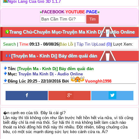
Ngôi Làng Của Gió 3D 1.1.7
»
FACEBOOK
-
YOUTUBE
-
PAGE
«
Trang Chủ
›
Chuyên Mục
›
Truyện Ma Kinh Dị - Audio Online
Search
|
Time:
09:13 - 08/08/26
|
Báo Lỗi
|
Tập Tin UpLoad
(0)
| Lượt Xem:
[Truyện Ma - Kinh Dị] Bảy đêm quái đản
Tên:
[Truyện Ma - Kinh Dị] Bảy đêm quái đản
Mục:
Truyện Ma Kinh Dị - Audio Online
Đăng Lúc 20:25 - 22/10/2016 Bởi
Vuonghh1998
�n cạnh eo của tôi. Đây là cái gì?
Lần này thì tôi không còn như lần trước hết hồn hết vía nữa, vì tôi cũng
biết đây chỉ là mê mà thôi. Sợ hãi thì ít mà không biết làm cách nào
thoát ra khỏi đống hôi thối này thì nhiều. Đột nhiên, tiếng chuông cữa
kêu, có một súc mạnh dùng sức lực kéo cánh cửa ra. Ai?