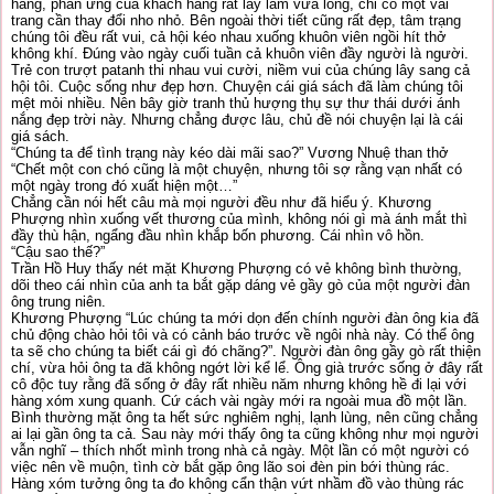
hàng, phản ứng của khách hàng rất lấy làm vừa lòng, chỉ có một vài
trang cần thay đổi nho nhỏ. Bên ngoài thời tiết cũng rất đẹp, tâm trạng
chúng tôi đều rất vui, cả hội kéo nhau xuống khuôn viên ngồi hít thở
không khí. Đúng vào ngày cuối tuần cả khuôn viên đầy người là người.
Trẻ con trượt patanh thi nhau vui cười, niềm vui của chúng lây sang cả
hội tôi. Cuộc sống như đẹp hơn. Chuyện cái giá sách đã làm chúng tôi
mệt mỏi nhiều. Nên bây giờ tranh thủ hượng thụ sự thư thái dưới ánh
nắng đẹp trời này. Nhưng chẳng được lâu, chủ đề nói chuyện lại là cái
giá sách.
“Chúng ta để tình trạng này kéo dài mãi sao?” Vương Nhuệ than thở
“Chết một con chó cũng là một chuyện, nhưng tôi sợ rằng vạn nhất có
một ngày trong đó xuất hiện một…”
Chẳng cần nói hết câu mà mọi người đều như đã hiểu ý. Khương
Phượng nhìn xuống vết thương của mình, không nói gì mà ánh mắt thì
đầy thù hận, ngẩng đầu nhìn khắp bốn phương. Cái nhìn vô hồn.
“Cậu sao thế?”
Trần Hồ Huy thấy nét mặt Khương Phượng có vẻ không bình thường,
dõi theo cái nhìn của anh ta bắt gặp dáng vẻ gầy gò của một người đàn
ông trung niên.
Khương Phượng “Lúc chúng ta mới dọn đến chính người đàn ông kia đã
chủ động chào hỏi tôi và có cảnh báo trước về ngôi nhà này. Có thể ông
ta sẽ cho chúng ta biết cái gì đó chãng?”. Người đàn ông gầy gò rất thiện
chí, vừa hỏi ông ta đã không ngớt lời kể lể. Ông già trước sống ở đây rất
cô độc tuy rằng đã sống ở đây rất nhiều năm nhưng không hề đi lại với
hàng xóm xung quanh. Cứ cách vài ngày mới ra ngoài mua đồ một lần.
Bình thường mặt ông ta hết sức nghiêm nghị, lạnh lùng, nên cũng chẳng
ai lại gần ông ta cả. Sau này mới thấy ông ta cũng không như mọi người
vẫn nghĩ – thích nhốt mình trong nhà cả ngày. Một lần có một người có
việc nên về muộn, tình cờ bắt gặp ông lão soi đèn pin bới thùng rác.
Hàng xóm tưởng ông ta đo không cẩn thận vứt nhầm đồ vào thùng rác