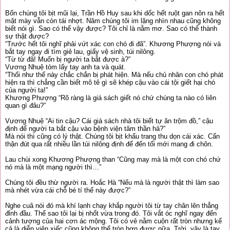
Bốn chúng tôi bịt mũi lại, Trần Hồ Huy sau khi dốc hết ruột gan nôn ra hết
mặt mày vẫn còn tái nhợt. Năm chúng tôi im lặng nhìn nhau cũng không
biết nói gì. Sao có thể vậy được? Tôi chỉ là nằm mơ. Sao có thể thành
sự thật được?
“Trước hết tôi nghĩ phải vứt xác con chó đi đã”. Khương Phượng nói và
bắt tay ngay đi tìm giẻ lau, giấy vệ sinh, túi nilông.
“Từ từ đã! Muốn bị người ta bắt được à?”
Vương Nhuệ tóm lấy tay anh ta và quát.
“Thối như thế này chắc chắn bị phát hiện. Mà nếu chủ nhân con chó phát
hiện ra thì chẳng cần biết mô tê gì sẽ khép cậu vào cái tội giết hại chó
của người ta!”
Khương Phượng “Rõ ràng là giá sách giết nó chứ chúng ta nào có liên
quan gì đâu?”
Vương Nhuệ “Ai tin cậu? Cái giá sách nhà tôi biết tự ăn trộm đồ,” cậu
định để người ta bắt cậu vào bệnh viện tâm thần hả?”
Mà nói thì cũng có lý thật. Chúng tôi bịt khẩu trang thu dọn cái xác. Cẩn
thận đút qua rất nhiều lần túi nilông định để đến tối mới mang đi chôn.
Lau chùi xong Khương Phượng than “Cũng may mà là một con chó chứ
nó mà là một mạng người thì…”
Chúng tôi đều thừ người ra. Hoắc Hà “Nếu mà là người thật thì làm sao
mà nhét vừa cái chỗ bé tí thế này được?”
Nghe cuâ nói đó mà khí lạnh chạy khắp người tôi từ tay chân lên thẳng
đỉnh đầu. Thế sao tôi lại bị nhốt vừa trong đó. Tôi vắt óc nghĩ ngay đến
cảnh tượng của hai cơn ác mộng. Tôi có vẻ nằm cuộn rất tròn nhưng kể
cả là diễn viên xiếc cũng không thể tròn hơn được nữa. Trời, vậy là tay