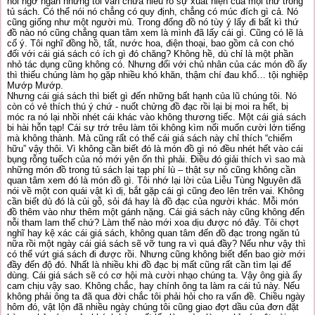
hỏi ngớ ngẩn nhưng tôi vẫn chưa hiểu rõ sự xuất hiện của mọi thứ trong
tủ sách. Có thể nói nó chẳng có quy định, chẳng có múc đích gì cả. Nó
cũng giống như một người mù. Trong đống đồ nó tùy ý lấy đi bất kì thứ
đồ nào nó cũng chẳng quan tâm xem là mình đã lấy cái gì. Cũng có lẽ là
cố ý. Tôi nghĩ đồng hồ, tất, nước hoa, điện thoại, bao gồm cả con chó
đối với cái giá sách có ích gì đó chăng? Không hề, dù chỉ là một phần
nhỏ tác dụng cũng không có. Nhưng đối với chủ nhân của các món đồ ấy
thì thiếu chúng làm họ gặp nhiều khó khăn, thậm chí đau khổ… tội nghiệp
Mướp Mướp.
Nhưng cái giá sách thì biết gì đến những bất hạnh của lũ chúng tôi. Nó
còn có vẻ thích thú ý chứ - nuốt chửng đồ đạc rồi lại bị moi ra hết, bị
móc ra nó lại nhồi nhét cái khác vào không thương tiếc. Một cái giá sách
bi hài hỗn tạp! Cái sự trớ trêu làm tôi không kìm nổi muốn cười lớn tiếng
mà không thành. Mà cũng rất có thể cái giá sách này chỉ thích “chiếm
hữu” vậy thôi. Vì không cần biết đó là món đồ gì nó đều nhét hết vào cái
bụng rỗng tuếch của nó mới yên ổn thì phải. Điều đó giải thích vì sao mà
những món đồ trong tủ sách lại tạp phí lù – thật sự nó cũng không cần
quan tâm xem đó là món đồ gì. Tôi nhớ lại lời của Liễu Tùng Nguyên đã
nói về một con quái vật kì dị, bắt gặp cái gì cũng đeo lên trên vai. Không
cần biết dù đó là củi gỗ, sỏi đá hay là đồ đạc của người khác. Mỗi món
đồ thêm vào như thêm một gánh nặng. Cái giá sách này cũng không đến
nỗi tham lam thế chứ? Làm thế nào mới xoa dịu được nó đây. Tôi chợt
nghĩ hay kệ xác cái giá sách, không quan tâm đến đồ đạc trong ngăn tủ
nữa rồi một ngày cái giá sách sẽ vỡ tung ra vì quá đầy? Nếu như vậy thì
có thể vứt giá sách đi được rồi. Nhưng cũng không biết đến bao giờ mới
đầy đến độ đó. Nhất là nhiều khi đồ đạc bị mất cũng rất cần tìm lại để
dùng. Cái giá sách sẽ có cơ hội mà cười nhạo chúng ta. Vậy ông già ấy
cam chịu vậy sao. Không chắc, hay chính ông ta làm ra cái tủ này. Nếu
không phải ông ta đã qua đời chắc tôi phải hỏi cho ra vấn đề. Chiều ngày
hôm đó, vật lộn đã nhiều ngày chúng tôi cũng giao đợt dầu của đơn đặt