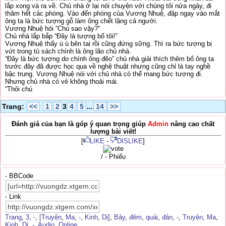
lắp xong và ra về. Chủ nhà ở lại nói chuyện với chúng tôi nửa ngày, đi
thăm hết các phòng. Vào đến phòng của Vương Nhuệ, đập ngay vào mắt
ông ta là bức tượng gỗ làm ông chết lặng cả người.
Vương Nhuệ hỏi “Chú sao vậy?”
Chủ nhà lắp bắp “Đây là tượng bố tôi!”
Vương Nhuệ thấy ù ù bên tai rồi cũng đứng sững. Thì ra bức tượng bị
vứt trong tủ sách chính là ông lão chủ nhà.
“Đây là bức tượng do chính ông đẽo” chủ nhà giải thích thêm bố ông ta
trước đây đã được học qua về nghệ thuật nhưng cũng chỉ là tay nghề
bậc trung. Vương Nhuệ nói với chủ nhà có thể mang bức tượng đi.
Nhưng chủ nhà có vẻ không thoải mái.
“Thôi chú
Trang:
<<
1
2
3
4
5
...
14
>>
Đánh giá của bạn là góp ý quan trọng giúp
Admin
nâng cao chất
lượng bài viết!
[
LIKE
-
DISLIKE
]
/ - Phiếu
- BBCode
- Link
Trang
,
3
,
-
,
[Truyện
,
Ma
,
-
,
Kinh
,
Dị]
,
Bảy
,
đêm
,
quái
,
đản
,
-
,
Truyện
,
Ma
,
Kinh
,
Dị
,
-
,
Audio
,
Online
,