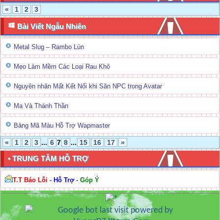
«
1
2
3
Bài Viết Ngẫu Nhiên
Metal Slug – Rambo Lùn
Mẹo Làm Mềm Các Loại Rau Khô
Nguyên nhân Mất Kết Nối khi Săn NPC trong Avatar
Ma Và Thánh Thần
Bảng Mã Màu Hỗ Trợ Wapmaster
«
1
2
3
...
6
7
8
...
15
16
17
»
• TRUNG TÂM HỖ TRỢ
T.T Báo Lỗi
-
Hỗ Trợ
-
Góp Ý