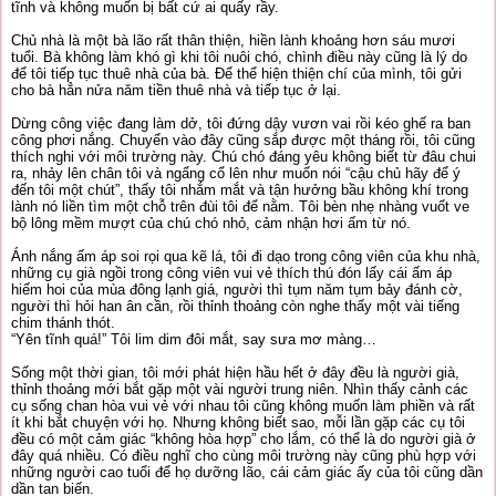
tĩnh và không muốn bị bất cứ ai quấy rầy.
Chủ nhà là một bà lão rất thân thiện, hiền lành khoảng hơn sáu mươi
tuổi. Bà không làm khó gì khi tôi nuôi chó, chình điều này cũng là lý do
để tôi tiếp tục thuê nhà của bà. Để thể hiện thiện chí của mình, tôi gửi
cho bà hẳn nửa năm tiền thuê nhà và tiếp tục ở lại.
Dừng công việc đang làm dở, tôi đứng dậy vươn vai rồi kéo ghế ra ban
công phơi nắng. Chuyển vào đây cũng sắp được một tháng rồi, tôi cũng
thích nghi với môi trường này. Chú chó đáng yêu không biết từ đâu chui
ra, nhảy lên chân tôi và ngẩng cổ lên như muốn nói “cậu chủ hãy để ý
đến tôi một chút”, thấy tôi nhắm mắt và tận hưởng bầu không khí trong
lành nó liền tìm một chỗ trên đùi tôi để nằm. Tôi bèn nhẹ nhàng vuốt ve
bộ lông mềm mượt của chú chó nhỏ, cảm nhận hơi ấm từ nó.
Ánh nắng ấm áp soi rọi qua kẽ lá, tôi đi dạo trong công viên của khu nhà,
những cụ già ngồi trong công viên vui vẻ thích thú đón lấy cái ấm áp
hiếm hoi của mùa đông lạnh giá, người thì tụm năm tụm bảy đánh cờ,
người thì hỏi han ân cần, rồi thỉnh thoảng còn nghe thấy một vài tiếng
chim thánh thót.
“Yên tĩnh quá!” Tôi lim dim đôi mắt, say sưa mơ màng…
Sống một thời gian, tôi mới phát hiện hầu hết ở đây đều là người già,
thỉnh thoảng mới bắt gặp một vài người trung niên. Nhìn thấy cảnh các
cụ sống chan hòa vui vẻ với nhau tôi cũng không muốn làm phiền và rất
ít khi bắt chuyện với họ. Nhưng không biết sao, mỗi lần gặp các cụ tôi
đều có một cảm giác “không hòa hợp” cho lắm, có thể là do người già ở
đây quá nhiều. Có điều nghĩ cho cùng môi trường này cũng phù hợp với
những người cao tuổi để họ dưỡng lão, cái cảm giác ấy của tôi cũng dần
dần tan biến.