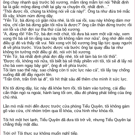
ông chạy nhạnh quỳ trước bộ xương, mắm răng mắm lợi nói “Nhất định
lại là giấc mộng đáng chết lại gây ra chuyện rồi, nhất định…”
“Thôi được rồi, chúng ta không nói về cái này!”. Ông ta như đứa trẻ mắc
lỗi vậy, khúm núm đứng dậy.
“Yến Tử, bà đừng có giận nữa nhé, là tôi sai rồi, sau này không dám mơ
nữa, chỉ cần bà đừng giận tôi nữa là được?” ông cẩn thận đứng trước rồi
xin lỗi và chờ đợi sự tha thứ của bộ xương.
“A, đúng rồi! Yến Tử, bà đợi một chút, tôi đưa bà xem một vật này, xem
xong thì bà sẽ tin rằng sau này tôi không nằm mơ nữa”, ông nhớ đến một
điều gì đó và thấy rất vui. Nói xong với bộ xương ông lập tức quay người
đi về phía trước. Vừa bước được vài bước ông lại quay đầu lại như
không tin tưởng một điều gì đó, nói với bộ xương.
“Yến Tử, bà nhất định phải đợi đấy nhé, tôi sẽ làm bà tin tôi thôi”.
“Được rồi, không nói nữa, tôi biết bà sẽ thấy phiền với tôi, tôi sẽ đi lấy nó
cho bà xem ngay bây giờ”, ông đi về phía trước.
Tôi làm sao thế này, sao chẳng còn tí sức lực nào cả”, tôi lấy tay chống
xuống đất để đầy người lên.
“Trấn tĩnh, trấn tĩnh lại đi”, tôi hít thật sâu để thêm cho mình ít sức lực.
Khi tôi đứng dậy, lúc này đã khỏe hơn rồi, tôi bám vào tường, cái đầu
cẩn thận ngó ra ngoài, hành lang tối om, đâu đó phảng phát tiếng của ông
chủ nhà.
Lần mò mãi mới đến được trước cửa phòng Tiểu Quyên, tôi không gám
gõ vào cửa, chỉ nhòm trộm qua lỗ khóa, cửa hình như khóa rồi.
Tôi hít một hơi lạnh, Tiểu Quyên đã đưa tôi trở về, nhưng Tiểu Quyên lại
chẳng thấy mặt đâu.
Trời ơi! Tôi thực sự không muốn nghĩ tiếp.