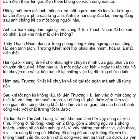
cầm điện thoại lên gọi, điện thoại không có vạch sóng nào cả.
Rồi lại một cơn gió lạnh thổi như có một người nào đó lại vừa lướt qua,
lại vẫn đứng ở phía sau lưng anh. Anh sợ hãi quay đầu lại, nhưng đằng
sau anh chẳng hề có một bóng người nào.
Anh sợ hại không dám ngồi lại, vội vàng đi tìm Thạch Nham để hỏi xem
có phải là cả khu nhà mất điện không?
Thấy Thạch Nham đang ở trong phòng cũng không ngừng ấn cái công
tắc đèn tanh tách, Trương Khiết mới thở phào nhẹ nhõm, hóa ra là mất
điện thật.
Hai người không hề kể cho nhau nghe chuyện mình vừa gặp phải và nói
chuyện rất vui vẻ. Hôm nay lại là một ngày đặc biệt – ngày tụ tập của Hội
kể chuyện ma và lại tiếp tục kể lại những việc họ đã từng chứng kiến.
Hôm nay, Trương Khiết kể chuyện về cô gái tóc ngắn mà anh đã từng
gặp.
Sau khi tốt nghiệp không lâu, tôi đến Thượng Hải làm việc ở một công ty
thiết kế và sáng tác truyện tranh, vì chúng tôi phải thức đêm làm việc
nên giám đốc cũng không khắt khe lắm về thời gian, chỉ cần hoàn thành
công việc với chất lượng tốt là được.
Tôi lúc đó ở Tân Anh Trang, là một khu hẻo lánh bởi vậy cũng rất yên
tĩnh. Phòng ở rất rộng, khép kín 2 tầng, gồm 2 phòng ngủ và 1 phòng
khách, không hề có tiện nghi gì cả, vì vậy những thứ như tivi, điện thoại,
v.v… lại càng không có. Những đồ dùng đó có hay không đối với tôi
không thành vấn đề, do tính chất công việc nên tôi thích có được sự yên