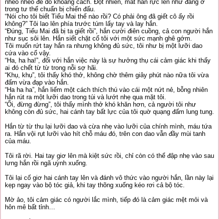
nheo nheo để do khoảng cách. Đột nhiên, mắt hắn rực lên như đang ở
trong tư thế chuẩn bị chiến đấu.
“Nói cho tôi biết Tiểu Mai thế nào rồi? Có phải ông đã giết cô ấy rồi
không?” Tôi lao lên phía trước túm lấy tay và lay hắn.
“Đúng, Tiểu Mai đã bị ta giết rồi”, hắn cười điên cuồng, cả con người hắn
như sục sôi lên. Hắn siết chặt cổ tôi với một sức mạnh ghê gớm.
Tôi muốn rứt tay hắn ra nhưng không đủ sức, tôi như bị một lưỡi dao
cứa vào cổ vậy.
“Ha, ha ha!”, đối với hắn việc này là sự hưởng thụ cái cảm giác khi thấy
ai đó chết từ từ trong nỗi sợ hãi.
“Khụ, khụ”, tôi thấy khó thở, không chờ thêm giây phút nào nữa tôi vừa
đấm vừa đạp vào hắn.
“Ha ha ha”, hắn liếm một cách thích thú vào cái một nứt nẻ, bỗng nhiên
hắn rút ra một lưỡi dao trong túi và lướt nhẹ qua mặt tôi.
“Ối, đừng đừng”, tôi thấy mình thở khó khăn hơn, cả người tôi như
không còn đủ sức, hai cánh tay bất lực của tôi quờ quạng đấm lung tung.
Hắn từ từ thu lại lưỡi dao và cừa nhẹ vào lưỡi của chính mình, máu tứa
ra. Hắn vội rụt lưỡi vào hít chỗ máu đó, trên con dao vẫn đầy mùi tanh
của máu.
Tôi rã rời. Hai tay giơ lên mà kiệt sức rồi, chỉ còn có thể đập nhẹ vào sau
lưng hắn rồi ngã uỳnh xuống.
Tôi lại cố giơ hai cánh tay lên và đánh vô thức vào người hắn, lần này lại
kẹp ngay vào bộ tóc giả, khi tay thõng xuống kéo rơi cả bộ tóc.
Mờ ảo, tôi cảm giác có người lắc mình, tiếp đó là cảm giác mệt mỏi và
hôn mê bất tỉnh…