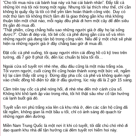
“Cho tôi mua nửa cái bánh loại này và hai cái bánh nhân”. Đấy tất cả
những lời mà tôi nói trong một ngày. Nhưng tôi lại thích như thế, chỉ cần
không bị quấy rầy là tôi có thể yên tâm hoàn thành công việc. Duy có
một thứ làm tôi không thích lắm đó là giao thông gần khu nhà không
thuận tiện một chút nào, mỗi ngày đều phải đi hơn một cây để đến siêu
thị gần đó mua đồ.
“Thật phiền, cũng chẳng hiểu sao những người già ở đây họ lại sống
được?”. Chân đi dép vải, tôi bê cốc cà phê đứng gần cửa sổ và nhìn
những người già đang tản bộ trong công viên. Nếu để ý một chút sẽ phát
hiện ra những người già ở đây chẳng bao giờ đi mua đồ.
Đặt cốc cà phê xuống, tôi quay người nhìn cái đồng hồ cũ kỹ treo trên
tường, đã 7 giờ 8 phút rồi, đến lúc chuẩn bị bữa tối rồi…
Ngoài cửa sổ tuyết rơi nhè nhẹ, đâu đâu cũng là một màu trắng xóa.
Tôi vươn người, cuối cùng thì cũng hoàn thành xong một bức vẽ, ngắm
kỹ lại cảm thấy rất ưng ý. Đứng dậy pha cốc cà phê và không quên ngó
vào chiếc đồng hồ điện tử đặt ở đầu giường, lúc này đã là 2 giờ 15 sáng.
Cầm trên tay cốc cà phê nóng hổi, đi nhè nhẹ đến mở cánh cửa sổ.
Không khí khô lạnh ập vào trong nhà, tôi hít thật sâu như cố tận hưởng
cái lạnh buốt giá đó.
Tuyết vẫn rơi phủ trắng xóa lên cả khu nhà ở, đèn các căn hộ cũng đã
tắt ngấm, không gian là một bầu u tối, chỉ có ánh sáng đỏ quạch từ
những ngọn đèn đường.
Miền Nam Trung Quốc là một nơi ít khi có tuyết, tôi dắt chú chó nhỏ đi
dạo quanh khu nhà để tận hưởng cái đêm tuyết rơi hiếm hoi này.