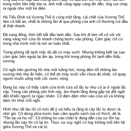
trong mồm liên tiếp tóe ra, ánh mắt càng ngày càng đờ đẫn, ông vụt chạy
ra ngoài như một kẻ điên.
Hà Tiểu Đình và Vương Thổ ở cùng một tầng, cái chết của Vương Thổ
làm cô bất an, nhất là những lần đi qua phòng của anh cô thường cúi đầu
đi thật nhanh.
Đã sang đông, thời tiết bắt đầu lạnh dần. Sau khi đi làm về cô vội vội
vàng vàng mở cửa rồi nhanh chóng bước vào phòng. Cảm giác chỉ có
trong nhà mình mới là nơi an toàn nhất.
Trong phòng rất lạnh mặc dù đã có máy sưởi. Nhưng không biết tại sao
cảm giác bên ngoài lại ấm áp, trong khi trong phòng thì lạnh đến thấu
xương.
Cô ngồi trên giường hít nhẹ một luồng hơi, trong đêm tối những làn
sương nhè nhẹ ẩn hiện, có thể do máy sưởi vẫn chưa đủ nhiệt, cô quay
người muốn uống một cốc nước nóng.
Đúng lúc này cô thấy cánh cửa kính cửa sổ lắc lư như có ai ở ngoài lắc
vậy. Trong căn phòng yên tĩnh này, âm thanh lắng đọng gấp rút đột ngột
đến khiến người ta ngạc nhiên. Cô đăm đăm nhìn vào cửa sổ và không
dám rời khỏi chỗ ngồi.
Hình như rất lâu rồi cô mới để ý và hiểu ra rằng lá cây lắc lư được là
nhờ gió. Cô dừng phía trước bàn cẩm quyển sách mà cô thích, đó là
“Tồn tại và hư vô”. Cô không tin vào chân lý đúng đắn của sự tồn tại,
nhưng lần này thì cô lại tin. Thực sự suy nghĩ có hay không mối liên hệ
giữa Vương Thổ và cái tủ.