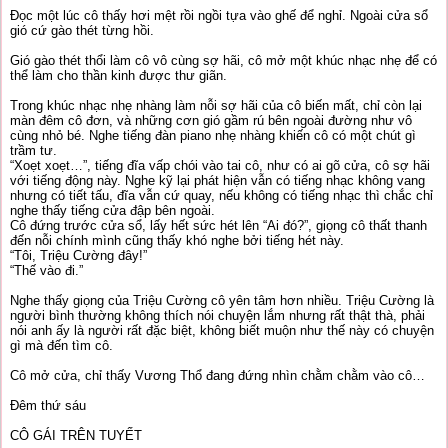
Đọc một lúc cô thấy hơi mệt rồi ngồi tựa vào ghế để nghỉ. Ngoài cửa sổ
gió cứ gào thét từng hồi.
Gió gào thét thổi làm cô vô cùng sợ hãi, cô mở một khúc nhạc nhẹ để có
thể làm cho thần kinh được thư giãn.
Trong khúc nhạc nhẹ nhàng làm nỗi sợ hãi của cô biến mất, chỉ còn lại
màn đêm cô đơn, và những cơn gió gầm rú bên ngoài đường như vô
cùng nhỏ bé. Nghe tiếng đàn piano nhẹ nhàng khiến cô có một chút gì
trầm tư.
“Xoẹt xoẹt…”, tiếng đĩa vấp chói vào tai cô, như có ai gõ cửa, cô sợ hãi
với tiếng động này. Nghe kỹ lại phát hiện vẫn có tiếng nhạc không vang
nhưng có tiết tấu, đĩa vẫn cứ quay, nếu không có tiếng nhạc thì chắc chỉ
nghe thấy tiếng cửa đập bên ngoài.
Cô đứng trước cửa sổ, lấy hết sức hét lên “Ai đó?”, giọng cô thất thanh
đến nỗi chính mình cũng thấy khó nghe bởi tiếng hét này.
“Tôi, Triệu Cường đây!”
“Thế vào đi.”
Nghe thấy giọng của Triệu Cường cô yên tâm hơn nhiều. Triệu Cường là
người bình thường không thích nói chuyện lắm nhưng rất thật thà, phải
nói anh ấy là người rất đặc biệt, không biết muộn như thế này có chuyện
gì mà đến tìm cô.
Cô mở cửa, chỉ thấy Vương Thổ đang đứng nhìn chằm chằm vào cô…
Đêm thứ sáu
CÔ GÁI TRÊN TUYẾT