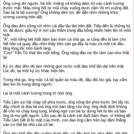
Ông cứng đơ người, há hốc miệng và không dám tin vào cảnh tượng
trước mắt. Máu nóng hổi từ mũi chảy xuống dưới cầm rồi rơi xuống đất.
Sao lại là bộ xương? Ông không dám tin, đờ đẫn nhìn những khúc
xương vương trên đất.
Ông đau đớn sững sờ nhìn cái đầu lâu lăn trên đất. Tiếp đến là những ký
ức đã được giấu kỹ ở nơi sâu thẳm trong đầu bỗng nhiên hiện lên rõ mồn
một.
“Á”, một tiếng hét thất đảm bao trùm cả nhà ga, ai cũng đều bị làm cho
hết hồn và quay đầu nhìn thấy trên sân ga đầy là máu và một cái đầu
lăng lông lốc trên hành lang.
“Con!” Yến Tử thét lên một tiếng. Ông nâng đầu vợ lên tâm can như thắt
lại.
Ký ức đau đớn đó làm những giọt nước mắt đau khổ lăn dài trên mặt.
Lúc đó, lại một ký ức khác hiện lên.
Trong nhà ga, ông mặc cả bộ quần áo màu đỏ, đầu đội tóc giả, tay cằm
dao len lỏi trong dòng người.
Lại là một cảnh tượng trong trí nhớ ông.
Tiểu Lâm sợ hãi chạy về phía trước, ông xông lên phía trước ôm lấy nó,
đây chính là đúa bé mà ông trời ban tặng cho ông, ông nhất định không
để cho nó chạy lung tung, không ngờ con bé tự dưng hét to lên và bảo
ông là ma giết người. Liền sau đó là cảnh sát đuổi bám theo, vì không để
Tiểu Lâm tiết lộ bí mật của mình, con dao ông cầm trên tay đâm thẳng
vào cơ thể bé nhỏ của cô bé.
Ông đau khổ đập đầu xuống dưới đấy, vò đầu bứt tóc như điên, dãi dớt