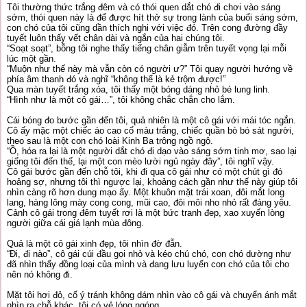
Tôi thường thức trắng đêm và có thói quen dắt chó đi chơi vào sáng
sớm, thói quen này là để được hít thở sự trong lành của buổi sáng sớm,
con chó của tôi cũng dần thích nghi với việc đó. Trên cong đường đầy
tuyết luôn thấy vết chân dài và ngắn của hai chúng tôi.
“Soạt soạt”, bỗng tôi nghe thấy tiếng chân giẫm trên tuyết vọng lại mỗi
lúc một gần.
“Muộn như thế này mà vẫn còn có người ư?” Tôi quay người hướng về
phía âm thanh đó và nghĩ “không thể là kẻ trộm được!”
Qua màn tuyết trắng xóa, tôi thấy một bóng dáng nhỏ bé lung linh.
“Hình như là một cô gái…”, tôi không chắc chắn cho lắm.
Cái bóng đo bước gần đến tôi, quả nhiên là một cô gái với mái tóc ngắn.
Cô ấy mặc một chiếc áo cao cổ màu trắng, chiếc quần bò bó sát người,
theo sau là một con chó loài Kinh Ba trông ngồ ngộ.
“Ồ, hóa ra lại là một người dắt chó đi dạo vào sáng sớm tinh mơ, sao lại
giống tôi đến thế, lại một con mèo lười ngủ ngày đây”, tôi nghĩ vậy.
Cô gái bước gần đến chỗ tôi, khi đi qua cô gái như có một chút gì đó
hoảng sợ, nhưng tôi thì ngược lại, khoảng cách gần như thế này giúp tôi
nhìn càng rõ hơn dung mạo ấy. Một khuôn mặt trái xoan, đôi mắt long
lang, hàng lông mày cong cong, mũi cao, đôi môi nho nhỏ rất đáng yêu.
Cảnh cô gái trong đêm tuyết rơi là một bức tranh đep, xao xuyến lòng
người giữa cái giá lạnh mùa đông.
Quả là một cô gái xinh đẹp, tôi nhìn đờ đẫn.
“Đi, đi nào”, cô gái cúi đầu gọi nhỏ và kéo chú chó, con chó dường như
đã nhìn thấy đồng loại của mình và đang lưu luyến con chó của tôi cho
nên nó không đi.
Mặt tôi hơi đỏ, cố ý tránh không dám nhìn vào cô gái và chuyển ánh mắt
nhìn ra chỗ khác, tôi có vẻ lóng ngóng.