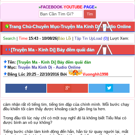
»
FACEBOOK
-
YOUTUBE
-
PAGE
«
Trang Chủ
›
Chuyên Mục
›
Truyện Ma Kinh Dị - Audio Online
Search
|
Time:
15:43 - 10/08/26
|
Báo Lỗi
|
Tập Tin UpLoad
(0)
| Lượt Xem:
[Truyện Ma - Kinh Dị] Bảy đêm quái đản
Tên:
[Truyện Ma - Kinh Dị] Bảy đêm quái đản
Mục:
Truyện Ma Kinh Dị - Audio Online
Đăng Lúc 20:25 - 22/10/2016 Bởi
Vuonghh1998
cảm nhận rất rõ tiếng tim, tiếng tim đập của chính mình. Mỗi bước chạy
đều khiến tôi cảm thấy được khoãng cách gần ông ta hơn.
Trong đầu tôi lúc này chỉ có một suy nghĩ đó là không biết Tiểu Mai có
được bình an vô sự không?
Tiếng bước chân làm kinh động đến hắn, hắn từ từ quay người lại, mắt