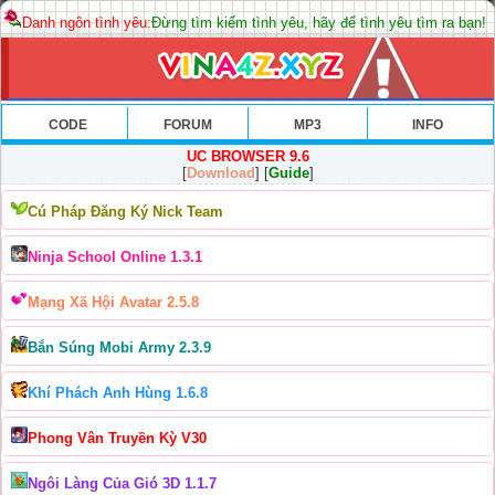
Danh ngôn tình yêu:
Đừng tìm kiếm tình yêu, hãy để tình yêu tìm ra bạn!
CODE
FORUM
MP3
INFO
UC BROWSER 9.6
[
Download
] [
Guide
]
Cú Pháp Đăng Ký Nick Team
Ninja School Online 1.3.1
Mạng Xã Hội Avatar 2.5.8
Bắn Súng Mobi Army 2.3.9
Khí Phách Anh Hùng 1.6.8
Phong Vân Truyền Kỳ V30
Ngôi Làng Của Gió 3D 1.1.7