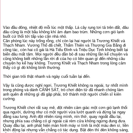
Vào đầu đông, nhiệt độ mỗi lúc một thấp. Lá cây rụng tơi tả trên đất, đâu
đâu cũng là một bầu không khí ảm đạm bao trùm. Những cơn gió lạnh
buốt cứ thổi tới tấp vào căn nhà nhỏ.
Căn phòng lúc này trống rỗng, chỉ còn lại hai người là Trương Khiết và
Thạch Nham. Vương Thổ đã chết, Thẩm Thiên và Thượng Gia Bằng đi
công tác, còn hai cô gái là Hà Tiểu Đình và Triệu Dục Tịnh không biết lại
biến đâu mất tăm. Mọi người đều dần bỏ đi sau những lần kể chuyện và
cũng không biết những lần rời đi của họ có liên quan gì đến những câu
chuyện họ kể hay không. Trương Khiết và Thạch Nham trong lòng cảm
thấy có gì đó không bình thường.
Thời gian trôi thật nhanh và ngày cuối tuần lại đến.
Vậy là cũng được nghỉ ngơi, Trương Khiết không ra ngoài, tự nhốt mình
trong phòng và dánh CẢNH SÁT, trò chơi điện tử đã nhanh chóng làm
anh quên đi những gì đã gặp phải, trở thành một người chiến sĩ kiên
cường.
Trương Khiết chơi rất say mê, đột nhiên cảm giác một cơn gió lạnh thổi
qua người, dường như có một người vừa lướt quanh và đứng lại ngay
đằng sau lưng. Anh đột nhiên rùng mình, nín thở, quay ngoắt đầu lại,
nhưng phía sau chẳng có gì ngoài cái rèm cửa không ngừng đung đưa.
Quay đầu lại, anh phát hiện màn hình máy vi tính là một màu đen sì, liền
khởi động lại nhưng vẫn chẳng có tác dụng. Bật đèn thì đèn không sáng,