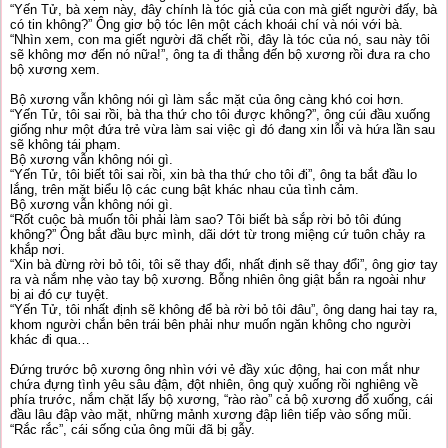
“Yến Tử, bà xem này, đây chính là tóc giả của con mà giết người đấy, bà
có tin không?” Ông giơ bộ tóc lên một cách khoái chí và nói với bà.
“Nhìn xem, con ma giết người đã chết rồi, đây là tóc của nó, sau này tôi
sẽ không mơ đến nó nữa!”, ông ta đi thẳng đến bộ xương rồi đưa ra cho
bộ xương xem.
Bộ xương vẫn không nói gì làm sắc mặt của ông càng khó coi hơn.
“Yến Tử, tôi sai rồi, bà tha thứ cho tôi được không?”, ông cúi đầu xuống
giống như một đứa trẻ vừa làm sai việc gì đó đang xin lỗi và hứa lần sau
sẽ không tái phạm.
Bộ xương vẫn không nói gì.
“Yến Tử, tôi biết tôi sai rồi, xin bà tha thứ cho tôi đi”, ông ta bắt đầu lo
lắng, trên mặt biểu lộ các cung bật khác nhau của tình cảm.
Bộ xương vẫn không nói gì.
“Rốt cuộc bà muốn tôi phải làm sao? Tôi biết bà sắp rời bỏ tôi đúng
không?” Ông bắt đầu bực mình, dãi dớt từ trong miệng cứ tuôn chảy ra
khắp nơi.
“Xin bà đừng rời bỏ tôi, tôi sẽ thay đổi, nhất định sẽ thay đổi”, ông giơ tay
ra và nắm nhẹ vào tay bộ xương. Bỗng nhiên ông giật bắn ra ngoài như
bị ai đó cự tuyệt.
“Yến Tử, tôi nhất định sẽ không để bà rời bỏ tôi đâu”, ông dang hai tay ra,
khom người chắn bên trái bên phải như muốn ngăn không cho người
khác đi qua…
Đứng trước bộ xương ông nhìn với vẻ đầy xúc động, hai con mắt như
chứa đựng tình yêu sâu đậm, đột nhiên, ông quỳ xuống rồi nghiêng về
phía trước, nắm chặt lấy bộ xương, “rào rào” cả bộ xương đổ xuống, cái
đầu lâu đập vào mặt, những mảnh xương đập liên tiếp vào sống mũi.
“Rắc rắc”, cái sống của ông mũi đã bị gẫy.