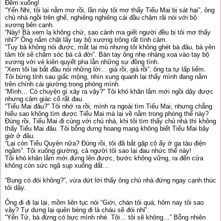
Đêm xuống!
“Yến Nhi, tôi lại nằm mơ rồi, lần này tôi mơ thấy Tiểu Mai bị sát hại”, ông
chủ nhà ngồi trên ghế, nghiêng nghiêng cái đầu chậm rãi nói với bộ
xương bên cạnh.
“Này! Bà xem lạ không chứ, sao cảnh ma giết người đều bị tôi mơ thấy
nhỉ?” Ông nắm chặt lấy tay bộ xương trông rất tình cảm.
“Tuy bà không nói được, mắt lại mù nhưng tôi không ghét bà đâu, bà yên
tâm tôi sẽ chăm sóc bà cả đời”. Bàn tay ông nhẹ nhàng xoa vào tay bộ
xương với vẻ kiên quyết pha lẫn những sự đồng tình.
“Xem tôi lại bắt đầu nói những lời… già rồi, già rồi”, ông ta tự lấp liếm.
Tôi bừng tỉnh sau giấc mộng, nhìn xung quanh lại thấy mình đang nằm
trên chính cái giường trong phòng mình.
“Mình… Có chuyện gì xảy ra vậy?” Tôi khó khăn lắm mới ngồi dậy được
nhưng cảm giác cổ rất đau.
“Tiểu Mai đâu?” Tôi nhớ ra rồi, mình ra ngoài tìm Tiểu Mai, nhưng chẳng
hiểu sao không tìm được Tiểu Mai mà lại về nằm trong phòng thế này?
Đúng rồi, Tiểu Mai đi cùng với chủ nhà, khi tôi tìm thấy chủ nhà thì không
thấy Tiểu Mai đâu. Tôi bỗng dưng hoang mang không biết Tiểu Mai bây
giờ ở đâu.
“Lại còn Tiểu Quyên nữa? Đúng rồi, tôi đã bắt gặp cô ấy ở ga tàu điện
ngầm”. Tôi xuống giường, cả người tôi sao lại đau nhức thế này!
Tôi khó khăn lắm mới đứng lên được, bước không vững, ra đến cửa
không còn sức ngã sụp xuống đất…
“Bụng có đói không?”, vừa dứt lời thấy ông chủ nhà đứng ngay cạnh thúc
tôi dậy.
Ông đi đi lại lại, mồm liên tục nói “Giời, chán tôi quá, hôm nay tôi sao
vậy? Tự dưng lại quên béng đi là cháu sẽ đói nhỉ”.
“Yến Tử, bà đừng có bực mình nhé. Tôi… tôi sẽ không…” Bỗng nhiên