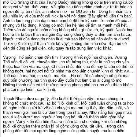
mở QQ (mạng chát của Trung Quốc) nhưng không có ai trên mạng cả,bộ
dạng coi vẻ hơi thất vọng. Vài giây sau tiếng chim cánh cụt tít tít báo có
người để lại tin nhắn, anh nhởn nhơ mở QQ xem tin. Dòng tin nhắn làm
cậu hiếu kỳ vì của một cái nick lạ với nội dung “Bây giờ tôi đến tìm bạn”.
Anh ta lục tung phần danh mục bạn bè để tìm kỹ xem lời nhắn đó của ai
nhưng vô tác dụng. Không có một liên hệ nào để tìm ra manh mối hết.
Thêm vào đó người nhắn cũng không nhắn gì nữa cả, kỳ quái. Ngoài bạn
học ra thì là bạn thân mà gần đây cũng không thấy ai đến tìm anh ta cả.
Người chủ của dòng tin nhắn là ai mà sao không tài nào đoán ra được!
Trương Khiết nghĩ thầm “thôi kệ vậy”, không tìm hiểu nữa. Bạn bè có
đến thì cũng sẽ gọi điện, cậu quay ra tập trung làm việc khác.
Vương Thổ buồn chán đến tìm Trương Khiết ngồi nói chuyện. Vương
Thổ vốn dĩ đối với chuyện tâm linh rất hứng thú, nhất là những chuyện
thuộc loại hồn vía ma quỷ. Chỉ cần nhắc đến chủ đề này là cậu có thể nói
không ngớt, hai người nói từ phim ma cho đến chuyện kinh dị Nhật v.v…
Thế nào là ma núi, ma suối, ma đói… Họ nói tất cả chuyện cổ quái ma
quỷ bốn phương mà tỉnh queo đầy cuốn hút làm cho ai cũng tò mò.
Những thanh niên có trí trưởng tượng phong phú như họ đều thích khám
phá cái mạo hiểm, cái kinh dị.
Thạch Nham đưa ra gợi ý, đều là đốt thời gian vậy tại sao chúng ta
không tổ chức một câu lạc bộ “Hội kinh dị”. Mỗi cuối tuần chúng ta tụ họp
để nghe một người kể về câu chuyện ma mà họ thấy tâm đắc nhất, và
thành viên giới hạn là cư dân trong tòa nhà này. Như nắng hạn gặp mưa
rao, ý kiến được mọi người cùng ủng hộ, tất cả thành viên gồm bảy
người. Vài ý kiến đầu tiên đưa ra nhắm làm cho không khí của những
buổi kể chuyện thêm phần kì bí gồm: đóng cửa, tắt đèn… trong căn
phòng đêm tối mọi người lắng nghe những câu chuyện ma kinh điển.