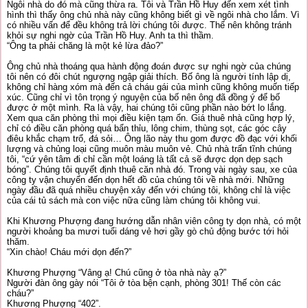
Ngôi nhà do đó mà cũng thừa ra. Tôi và Trần Hồ Huy đến xem xét tình
hình thì thấy ông chủ nhà này cũng không biết gì về ngôi nhà cho lắm. Vì
có nhiều vấn để đều không trả lời chúng tôi được. Thế nên không tránh
khỏi sự nghi ngờ của Trần Hồ Huy. Anh ta thì thầm.
“Ông ta phải chăng là một kẻ lừa đảo?”
Ông chủ nhà thoáng qua hành động đoán được sự nghi ngờ của chúng
tôi nên có đôi chút ngượng ngập giải thích. Bố ông là người tính lập dị,
không chỉ hàng xóm mà đến cả cháu gái của mình cũng không muốn tiếp
xúc. Cũng chỉ vì tôn trọng ý nguyện của bố nên ông đã đồng ý để bố
được ở một mình. Ra là vậy, hai chúng tôi cũng phần nào bớt lo lắng.
Xem qua căn phòng thì mọi điều kiện tạm ổn. Giá thuê nhà cũng hợp lý,
chỉ có điều căn phòng quá bẩn thỉu, lông chim, thùng sọt, các góc cây
điêu khắc chạm trổ, đá sỏi… Ông lão này thu gom được đồ đạc với khối
lượng và chủng loại cũng muôn màu muôn vẻ. Chủ nhà trấn tĩnh chúng
tôi, “cứ yên tâm đi chỉ cần một loáng là tất cả sẽ được dọn dẹp sạch
bóng”. Chúng tôi quyết định thuê căn nhà đó. Trong vài ngày sau, xe của
công ty vận chuyển đến dọn hết đồ của chúng tôi về nhà mới. Những
ngày đầu đã quá nhiều chuyện xảy đến với chúng tôi, không chỉ là việc
của cái tủ sách mà con việc nữa cũng làm chúng tôi không vui.
Khi Khương Phượng đang hướng dẫn nhân viên công ty dọn nhà, có một
người khoảng ba mươi tuổi dáng vẻ hơi gầy gò chủ động bước tới hỏi
thăm.
“Xin chào! Cháu mới dọn đến?”
Khương Phượng “Vâng ạ! Chú cũng ở tòa nhà này ạ?”
Người đàn ông gày nói “Tôi ở tòa bện cạnh, phòng 301! Thế còn các
cháu?”
Khương Phượng “402”.