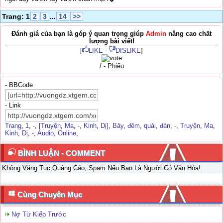
Trang: 1
2
3
...
14
>>
Đánh giá của bạn là góp ý quan trọng giúp
Admin
nâng cao chất
lượng bài viết!
[
LIKE
-
DISLIKE
]
/ - Phiếu
- BBCode
- Link
Trang
,
1
,
-
,
[Truyện
,
Ma
,
-
,
Kinh
,
Dị]
,
Bảy
,
đêm
,
quái
,
đản
,
-
,
Truyện
,
Ma
,
Kinh
,
Dị
,
-
,
Audio
,
Online
,
BÌNH LUẬN - COMMENT
Không Văng Tục,Quảng Cáo, Spam Nếu Bạn Là Người Có Văn Hóa!
Cùng Chuyên Mục
Nợ Từ Kiếp Trước