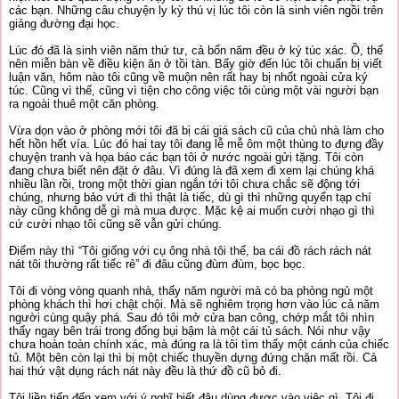
các bạn. Những câu chuyện ly kỳ thú vị lúc tôi còn là sinh viên ngồi trên
giảng đường đại học.
Lúc đó đã là sinh viên năm thứ tư, cả bốn năm đều ở ký túc xác. Ồ, thế
nên miễn bàn về điều kiện ăn ở tồi tàn. Bấy giờ đến lúc tôi chuẩn bị viết
luận văn, hôm nào tôi cũng về muộn nên rất hay bị nhốt ngoài cửa ký
túc. Cũng vì thế, cũng vì tiện cho công việc tôi cùng một vài người bạn
ra ngoài thuê một căn phòng.
Vừa dọn vào ở phòng mới tôi đã bị cái giá sách cũ của chủ nhà làm cho
hết hồn hết vía. Lúc đó hai tay tôi đang lễ mễ ôm một thùng to đựng đầy
chuyện tranh và họa báo các bạn tôi ở nước ngoài gửi tặng. Tôi còn
đang chưa biết nên đặt ở đâu. Vì đúng là đã xem đi xem lại chúng khá
nhiều lần rồi, trong một thời gian ngắn tới tôi chưa chắc sẽ động tới
chúng, nhưng bảo vứt đi thì thật là tiếc, dù gì thì những quyển tạp chí
này cũng không dễ gì mà mua được. Mặc kệ ai muốn cười nhạo gì thì
cứ cười nhạo tôi cũng sẽ vẫn gửi chúng.
Điểm này thì “Tôi giống với cụ ông nhà tôi thế, ba cái đồ rách rách nát
nát tôi thường rất tiếc rẻ” đi đâu cũng đùm đùm, bọc bọc.
Tôi đi vòng vòng quanh nhà, thấy năm người mà có ba phòng ngủ một
phòng khách thì hơi chật chội. Mà sẽ nghiêm trọng hơn vào lúc cả năm
người cùng quậy phá. Sau đó tôi mở cửa ban công, chớp mắt tôi nhìn
thấy ngay bên trái trong đống bụi bậm là một cái tủ sách. Nói như vậy
chưa hoàn toàn chính xác, mà đúng ra là tôi tìm thấy một cánh của chiếc
tủ. Một bên còn lại thì bị một chiếc thuyền dựng đứng chặn mất rồi. Cả
hai thứ vật dụng rách nát này đều là thứ đồ cũ bỏ đi.
Tôi liền tiến đến xem với ý nghĩ biết đâu dùng được vào việc gì. Tôi đi