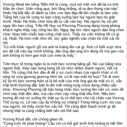
Vương Nhuệ lên tiếng “Đến thế là cùng, vừa nói mệt mỏi đã lại có tinh
thần ăn chơi. Viển vông quá, bớt lằng nhằng, đi ra dọn thùng vào nào”.
Hoắc Hà bất đắc dĩ đành ra cầm con dao đẹp đẽ lên chuẩn bị làm việc.
Tiếng hét của tôi vọng từ ban công xuống làm hai người bọn họ giật
mình. Hoắc Hà thiếu chút nữa đã tự cắt vào tay. Hai người họ vội phi
ngay lên ban công. Trần Hồ Huy và Khương Phượng đang trong phòng
khách nghe thấy vậy cũng lao lên. Ngay lập tức năm người đàn ông chen
chúc nhau trên chiếc ban công chật ních. Thấy sự việc không hề có gì
cả, Hoắc Hà trợn mắt nhìn tôi, tức giận nghiến vào chân tôi một cái rồi
nói.
“Có mỗi khác người gỗ mà anh la toáng lên cái gì. Anh có biết suýt nữa
em đã cắt vào tay mình không, đàn ông đàn ang lớn đùng rồi mà gan của
anh không to hơn gan một con mèo là mấy.”
Trên thực tế trong ngăn tủ là một bức tượng bằng gỗ. Nó cao bằng nửa
người thật, thảo nào trong bóng tối tôi nhìn nhầm thành người, hết cả
hồn. Tôi cũng chả hơi đâu đi để ý sự cười nhạo cùa người khác vì rõ
ràng nó vừa giương giương nhìn tôi, có lẽ nào mắt tôi hoa? Tôi đi xem
kỹ lịa thì bức tượng hiện ra là bộ mặt của một ông già da mặt xù xì, sắc
mặt bình thường đặc biệt là đôi mắt mông lung chứa đựng nhiều uẩn
khúc. Khương Phương rất hào hùng nhắc bức tượng lên vần vò, món đồ
chơi này thật độc đáo, mà cậu chơi vậy cũng thật liều lĩnh. Nếu bức
tượng đó mà rơi xuống thì thật sự là có thể làm cho cái chân của Vương
Thổ sưng vù. Lẽ nào cậu ấy không sợ chăng? Trong tiếng cười nói của
mọi người, tôi thấy mình hơi xấu hổ. Tôi cũng định thanh mình gì đó
nhưng thật ra cũng chẳng biết nên nói thế nào.
Vương Khuê đắc chí chòng ghẹo tôi.
“Cứng lưỡi rồi phải không? Cậu chỉ có thể giữ bình tĩnh không bị hết hồn