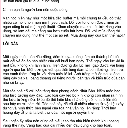
để bạn hiểu giá trị của “cuộc sống”.
Chính bạn là người làm nên cuộc sống!
Văn học hiện nay như môt bữa tiệc buffer mà mỗi chúng ta đều có thật
nhiều cơ hội chọn món mình yêu thích. Đối với tôi chọn được món ăn
ngon cũng là cả một nghệ thuật. Chọn chuyện ma khi tiết trời đang vào
đông, sẽ làm cái ma càng ma hơn cuốn hút hơn. Đối với mùa đông thì
chuyện ma cũng như thể một cái áo rét. Mùa đông này của bạn thế nào!?
LỜI DẪN
Một ngày cuối tuần đầu đông, đêm khuya xuống làm cả thành phố biến
mất cái vẻ ồn ào náo nhiệt của cái buổi ban ngày. Thế ngay vào lúc đó là
một bầu không khí lành lạnh. Trên đường đôi lúc mới gặp được vài bóng
người qua lại. Một cơn gió vút qua thổi tung đám lá bên đường. Trên trời
cao xanh thẳm lửng lơ vài đám mây lẻ loi. Ánh trăng mờ ảo soi xuống
rặng cây xa xa, loáng thoáng có tiếng người bàn tán về kiến trúc của căn
nhà cũ kĩ ấy.
Một tòa nhà cổ với bốn tầng theo phong cách Nhật Bản. Nấm mốc bao
phủ bức tường dày đặc. Các loại cây leo bò kín không còn nhận ra hình
thù bức tường nữa. Điều đó thể hiện khu nhà cũng có lịch sử lên đến
sáu bảy mươi năm rồi. Tòa nhà này đã cũ đi nhiều nhưng từ vật liệu xây
dựng và hình thức bên ngoài của tòa nhà vẫn nói lên rằng: Thời huy
hoàng đây ắt phải là biệt thự của một người quyền thế.
Sau ngần ấy năm nên cũng dễ hiểu sao tòa nhà biến thành khu hoang
vắng thế này. Vàng bạc của cải nhiều đến đâu cũng khó bảo toàn.