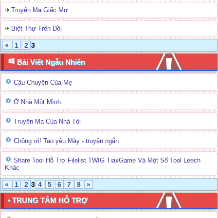
Truyện Ma Giấc Mơ
Biệt Thự Trên Đồi
«
1
2
3
Bài Viết Ngẫu Nhiên
Câu Chuyện Của Mẹ
Ở Nhà Một Mình…
Truyện Ma Của Nhà Tôi
Chồng ơi! Tao yêu Mày - truyện ngắn
Share Tool Hỗ Trợ Filelist TWIG TiaxGame Và Một Số Tool Leech
Khác
«
1
2
3
4
5
6
7
8
»
• TRUNG TÂM HỖ TRỢ