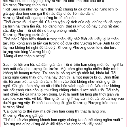
hết vía nếu có chuyện gì xảy ra với trò chơi mà thôi cậu bé ạ.”
Khương Phương thích thú.
“Tôi! Bạn còn nhớ hồi năm thứ nhất chúng ta đã chạy vào rừng lợn lòi
giả quỷ dọa bọn con gái thế nào đấy chứ. Tôi nào dám.”
Vương Nhuệ cắt ngang những lời lẽ xỏ xiên.
“Thôi được rồi, được rồi. Câu chuyện kỳ tích của cậu chúng tôi đã nghe
cả hơn hai trăm lần rồi. Tôi đang nghĩ thật ra khúc gỗ này cũng rất đặc
sắc đấy chứ. Tôi sẽ để nó trong phòng mình.”
Khương Phượng cười ẩn ý.
“Thế nào? Định biến thành tượng thần đấy hả? Biết đâu đấy lại là thần
tài”. Nói xong anh ta lấy cái tượng gỗ đưa cho Vương Nhuệ. Anh ta đỡ
lấy mà không hề nghĩ đó là cố ý. Khương Phượng cười lớn, dúi bức
tượng vào lòng Vương Nhuệ.
“Mang đi mà thắp hương!”
Sau một hồi òm tỏi, cả đám giải tán. Tôi ở trên ban công một lúc, nghĩ lại
ánh mắt của pho tượng lúc trước. Một cảm giác ngẫu nhiên thấy mình
không hề hoang tưởng. Tại sao lại bỏ người gỗ nhốt lại, khóa lại. Tôi
càng nghĩ càng thấy chủ nhà này địch thị là một người kì dị. Định thần
rồi, tôi xem xét lại cái tủ sách. Nhìn vào thật không như những gì tôi
nghĩ. Cái gái sách này có rất nhiều hốc vách ngăn nhỏ. Nếu như không
mở nốt cánh cửa còn lại thì cũng chẳng chứa được nhiều đồ. Tôi thấy
một chiếc bể cá khá to bên trong. Biết là mình lại lãng phí thời gian và
sức lực vào việc vô bổ. Nhưng tôi lại nghĩ hay cứ nhét cái bể cá này vào
dưới gương vậy. Đi khỏi ban công tôi gặp Khương Phượng kéo theo
Vương Nhuệ.
“Cái gương to thế này mà để trên ban công thì thật là lãng phí.
Khương Phượng gật gù.
“Thế thì kê vào phòng khách ban ngày chúng ta có thể cùng ngắm vuốt.”
“Nhưng mà cũng đừng để ở đối diện cửa phòng tôi đấy nhé!”