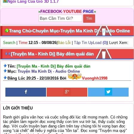
Ngôi Làng Của Gió 3D 1.1.7
»
FACEBOOK
-
YOUTUBE
-
PAGE
«
Trang Chủ
›
Chuyên Mục
›
Truyện Ma Kinh Dị - Audio Online
Search
|
Time:
12:15 - 08/08/26
|
Báo Lỗi
|
Tập Tin UpLoad
(0)
| Lượt Xem:
[Truyện Ma - Kinh Dị] Bảy đêm quái đản
Tên:
[Truyện Ma - Kinh Dị] Bảy đêm quái đản
Mục:
Truyện Ma Kinh Dị - Audio Online
Đăng Lúc 20:25 - 22/10/2016 Bởi
Vuonghh1998
LỜI GIỚI THIỆU
Ranh giới giữa văn học và cuộc sống đôi lúc rất mong manh. Có những
tác phẩm làm người đọc xong thấy con tim vui trở lại, thấy cuộc sống
đẹp. Với cuốn truyện bạn đang cầm trên tay chúng tôi hi vọng bạn đọc
xong “cái chết” để hiểu ý nghĩa của “tồn tại”. Đọc xong “Truyện ma quỷ”