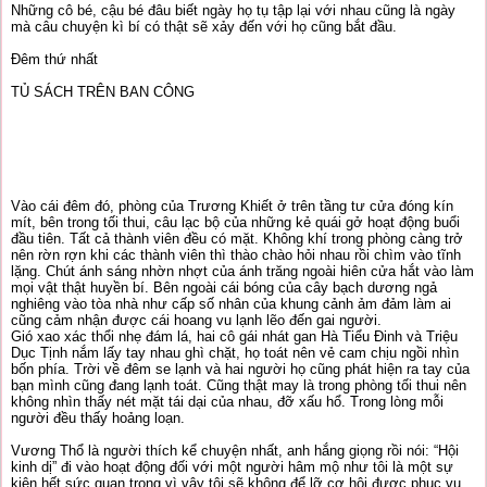
Những cô bé, cậu bé đâu biết ngày họ tụ tập lại với nhau cũng là ngày
mà câu chuyện kì bí có thật sẽ xảy đến với họ cũng bắt đầu.
Đêm thứ nhất
TỦ SÁCH TRÊN BAN CÔNG
Vào cái đêm đó, phòng của Trương Khiết ở trên tầng tư cửa đóng kín
mít, bên trong tối thui, câu lạc bộ của những kẻ quái gở hoạt động buổi
đầu tiên. Tất cả thành viên đều có mặt. Không khí trong phòng càng trở
nên rờn rợn khi các thành viên thì thào chào hỏi nhau rồi chìm vào tĩnh
lặng. Chút ánh sáng nhờn nhợt của ánh trăng ngoài hiên cửa hắt vào làm
mọi vật thật huyền bí. Bên ngoài cái bóng của cây bạch dương ngả
nghiêng vào tòa nhà như cấp số nhân của khung cảnh ảm đảm làm ai
cũng cảm nhận được cái hoang vu lạnh lẽo đến gai người.
Gió xao xác thổi nhẹ đám lá, hai cô gái nhát gan Hà Tiểu Đinh và Triệu
Dục Tịnh nắm lấy tay nhau ghì chặt, họ toát nên vẻ cam chịu ngồi nhìn
bốn phía. Trời về đêm se lạnh và hai người họ cũng phát hiện ra tay của
bạn mình cũng đang lạnh toát. Cũng thật may là trong phòng tối thui nên
không nhìn thấy nét mặt tái dại của nhau, đỡ xấu hổ. Trong lòng mỗi
người đều thấy hoảng loạn.
Vương Thổ là người thích kể chuyện nhất, anh hắng giọng rồi nói: “Hội
kinh dị” đi vào hoạt động đối với một người hâm mộ như tôi là một sự
kiện hết sức quan trọng vì vậy tôi sẽ không để lỡ cơ hội được phục vụ