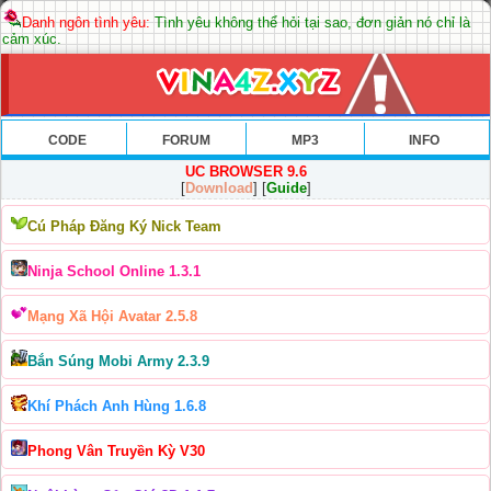
Danh ngôn tình yêu:
Tình yêu không thể hỏi tại sao, đơn giản nó chỉ là
cảm xúc.
CODE
FORUM
MP3
INFO
UC BROWSER 9.6
[
Download
] [
Guide
]
Cú Pháp Đăng Ký Nick Team
Ninja School Online 1.3.1
Mạng Xã Hội Avatar 2.5.8
Bắn Súng Mobi Army 2.3.9
Khí Phách Anh Hùng 1.6.8
Phong Vân Truyền Kỳ V30