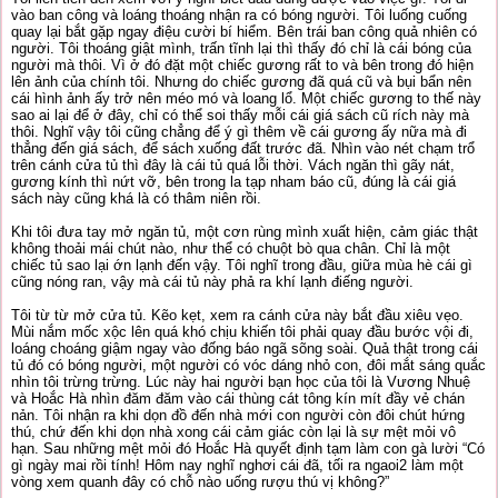
vào ban công và loáng thoáng nhận ra có bóng người. Tôi luống cuống
quay lại bắt gặp ngay điệu cười bí hiểm. Bên trái ban công quả nhiên có
người. Tôi thoáng giật mình, trấn tĩnh lại thì thấy đó chỉ là cái bóng của
người mà thôi. Vì ở đó đặt một chiếc gương rất to và bên trong đó hiện
lên ảnh của chính tôi. Nhưng do chiếc gương đã quá cũ và bụi bẩn nên
cái hình ảnh ấy trở nên méo mó và loang lổ. Một chiếc gương to thế này
sao ai lại để ở đây, chỉ có thể soi thấy mỗi cái giá sách cũ rích này mà
thôi. Nghĩ vậy tôi cũng chẳng để ý gì thêm về cái gương ấy nữa mà đi
thẳng đến giá sách, để sách xuống đất trước đã. Nhìn vào nét chạm trổ
trên cánh cửa tủ thì đây là cái tủ quá lỗi thời. Vách ngăn thì gãy nát,
gương kính thì nứt vỡ, bên trong la tạp nham báo cũ, đúng là cái giá
sách này cũng khá là có thâm niên rồi.
Khi tôi đưa tay mở ngăn tủ, một cơn rùng mình xuất hiện, cảm giác thật
không thoải mái chút nào, như thể có chuột bò qua chân. Chỉ là một
chiếc tủ sao lại ớn lạnh đến vậy. Tôi nghĩ trong đầu, giữa mùa hè cái gì
cũng nóng ran, vậy mà cái tủ này phả ra khí lạnh điếng người.
Tôi từ từ mở cửa tủ. Kẽo kẹt, xem ra cánh cửa này bắt đầu xiêu vẹo.
Mùi nắm mốc xộc lên quá khó chịu khiến tôi phải quay đầu bước vội đi,
loáng choáng giậm ngay vào đống báo ngã sõng soài. Quả thật trong cái
tủ đó có bóng người, một người có vóc dáng nhỏ con, đôi mắt sáng quắc
nhìn tôi trừng trừng. Lúc này hai người bạn học của tôi là Vương Nhuệ
và Hoắc Hà nhìn đăm đăm vào cái thùng cát tông kín mít đầy vẻ chán
nản. Tôi nhận ra khi dọn đồ đến nhà mới con người còn đôi chút hứng
thú, chứ đến khi dọn nhà xong cái cảm giác còn lại là sự mệt mỏi vô
hạn. Sau những mệt mỏi đó Hoắc Hà quyết định tạm làm con gà lười “Có
gì ngày mai rồi tính! Hôm nay nghĩ nghơi cái đã, tối ra ngaoi2 làm một
vòng xem quanh đây có chỗ nào uống rượu thú vị không?”