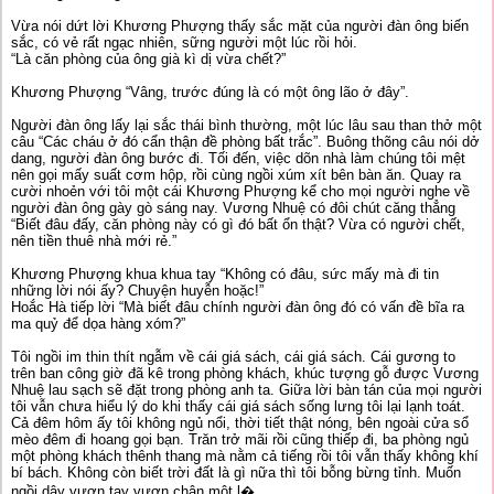
Vừa nói dứt lời Khương Phượng thấy sắc mặt của người đàn ông biến
sắc, có vẻ rất ngạc nhiên, sững người một lúc rồi hỏi.
“Là căn phòng của ông già kì dị vừa chết?”
Khương Phượng “Vâng, trước đúng là có một ông lão ở đây”.
Người đàn ông lấy lại sắc thái bình thường, một lúc lâu sau than thở một
câu “Các cháu ở đó cẩn thận đề phòng bất trắc”. Buông thõng câu nói dở
dang, người đàn ông bước đi. Tối đến, việc dõn nhà làm chúng tôi mệt
nên gọi mấy suất cơm hộp, rồi cùng ngồi xúm xít bên bàn ăn. Quay ra
cười nhoẻn với tôi một cái Khương Phượng kể cho mọi người nghe về
người đàn ông gày gò sáng nay. Vương Nhuệ có đôi chút căng thẳng
“Biết đâu đấy, căn phòng này có gì đó bất ổn thật? Vừa có người chết,
nên tiền thuê nhà mới rẻ.”
Khương Phượng khua khua tay “Không có đâu, sức mấy mà đi tin
những lời nói ấy? Chuyện huyễn hoặc!”
Hoắc Hà tiếp lời “Mà biết đâu chính người đàn ông đó có vấn đề bĩa ra
ma quỷ để dọa hàng xóm?”
Tôi ngồi im thin thít ngẫm về cái giá sách, cái giá sách. Cái gương to
trên ban công giờ đã kê trong phòng khách, khúc tượng gỗ được Vương
Nhuệ lau sạch sẽ đặt trong phòng anh ta. Giữa lời bàn tán của mọi người
tôi vẫn chưa hiểu lý do khi thấy cái giá sách sống lưng tôi lại lạnh toát.
Cả đêm hôm ấy tôi không ngủ nổi, thời tiết thật nóng, bên ngoài cửa sổ
mèo đêm đi hoang gọi bạn. Trăn trở mãi rồi cũng thiếp đi, ba phòng ngủ
một phòng khách thênh thang mà nằm cả tiếng rồi tôi vẫn thấy không khí
bí bách. Không còn biết trời đất là gì nữa thì tôi bỗng bừng tỉnh. Muốn
ngồi dậy vươn tay vươn chân một l�