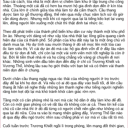
Sau cái cách, tòa nhà bị một đơn vị chiếm làm khu ở tập trung cho công
nhân. Thoáng một cái đã có hơn ba mươi hộ gia đình dọn đến ở kín tòa
nhà. Cửa lớn ở chính giữa tòa nhà làm từ đá cẩm thạch. Cầu thang
được làm từ gỗ thượng đẳng, thế nên qua mấy chục năm lịch sử rồi giờ
vẫn dùng được. Nhưng mỗi khi có người qua lại là tiếng kẽo kẹt lại vang
lên, đông người lên xuống một chút thì thật đinh tai nhức óc.
Theo đã phát triển của thành phố biến khu dân cư này thành một khu phố
ồn ào. Nhưng với dáng vẻ như vậy tòa nhà thật lạc lõng giữa quang cảnh
hiện đại của cả thành phố. Số phận của khu đất này lại bị một ông chủ vô
danh mua lại. Họ dự tính sau mười tháng ở đó sẽ mọc lên một tòa cao
ốc làm siêu thị. Vì cái dự án đó mà các hộ gia định vốn dĩ ở đây lâu năm
đều từ từ dọn đi hết, chỉ còn lại một vài sinh viên mới tốt nghiệp là còn ở
lại. Bởi lẽ tiền thuê nhà rẻ và họ cũng chẳng vội vàng gì chuyển đi nơi
khác. Những sinh viên đầu tiên dọn đến đây ở chỉ có Trương Khiết và
Vương Thổ, không lâu sau họ giới thiệu với bạn bè và có thêm vài thanh
niên dọn đến ở chung.
Dưới chân cầu thang ngập ngụa rác thải của những người ở trọ trước
đây để lại khi họ dọn đi. Và nếu có ai đó qua đây vào buổi tối, đi lên cầu
thang ắt hẳn sẽ nghe thấy những âm thanh nghe như tiếng người nghiến
răng kèn kẹt dội lại mà khó tránh khỏi cảm giác rờn rợn.
Tầng một có căn phòng nhỏ là nơi mà các hộ dân ở đây làm kho để đồ.
Còn có một gian phòng có vẻ rất lâu rồi không còn ai cả. Theo lời kể của
chủ cũ căn nhà thì ở đó đã từng có người chết nên gần như không có ai
qua lại đó nữa. Cửa ra vào bị mạng nhện giăng đẩy, Vương Thổ lần nào
đi qua đây đều ngó trước nhìn sau chẳng phải vì sợ mà vì cậu rất tò mò.
Cuối tuần trước Trương Khiết ngồi lì trong phòng, lên mạng đốt thời gian,