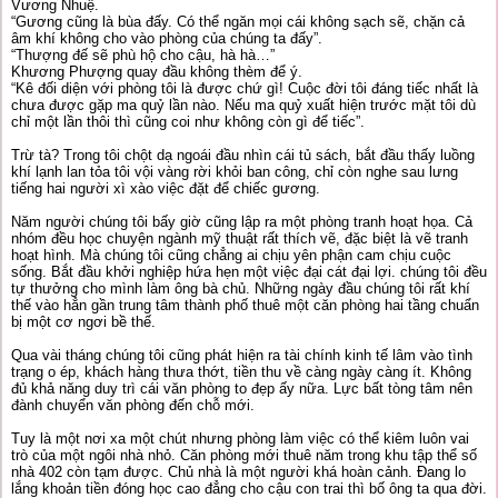
Vương Nhuệ.
“Gương cũng là bùa đấy. Có thể ngăn mọi cái không sạch sẽ, chặn cả
âm khí không cho vào phòng của chúng ta đấy”.
“Thượng đế sẽ phù hộ cho cậu, hà hà…”
Khương Phượng quay đầu không thèm để ý.
“Kê đối diện với phòng tôi là được chứ gì! Cuộc đời tôi đáng tiếc nhất là
chưa được gặp ma quỷ lần nào. Nếu ma quỷ xuất hiện trước mặt tôi dù
chỉ một lần thôi thì cũng coi như không còn gì để tiếc”.
Trừ tà? Trong tôi chột dạ ngoái đầu nhìn cái tủ sách, bắt đầu thấy luồng
khí lạnh lan tỏa tôi vội vàng rời khỏi ban công, chỉ còn nghe sau lưng
tiếng hai người xì xào việc đặt để chiếc gương.
Năm người chúng tôi bấy giờ cũng lập ra một phòng tranh hoạt họa. Cả
nhóm đều học chuyện ngành mỹ thuật rất thích vẽ, đặc biệt là vẽ tranh
hoạt hình. Mà chúng tôi cũng chẳng ai chịu yên phận cam chịu cuộc
sống. Bắt đầu khởi nghiệp hứa hẹn một việc đại cát đại lợi. chúng tôi đều
tự thưởng cho mình làm ông bà chủ. Những ngày đầu chúng tôi rất khí
thế vào hẳn gần trung tâm thành phố thuê một căn phòng hai tầng chuẩn
bị một cơ ngơi bề thế.
Qua vài tháng chúng tôi cũng phát hiện ra tài chính kinh tế lâm vào tình
trạng o ép, khách hàng thưa thớt, tiền thu về càng ngày càng ít. Không
đủ khả năng duy trì cái văn phòng to đẹp ấy nữa. Lực bất tòng tâm nên
đành chuyển văn phòng đến chỗ mới.
Tuy là một nơi xa một chút nhưng phòng làm việc có thể kiêm luôn vai
trò của một ngôi nhà nhỏ. Căn phòng mới thuê năm trong khu tập thể số
nhà 402 còn tạm được. Chủ nhà là một người khá hoàn cảnh. Đang lo
lắng khoản tiền đóng học cao đẳng cho cậu con trai thì bố ông ta qua đời.