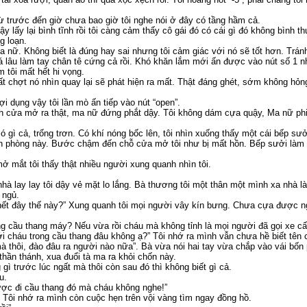
Từ trước đến giờ chưa bao giờ tôi nghe nói ở đây có tầng hầm cả.
y lấy lại bình tĩnh rồi tôi càng cảm thấy cô gái đó có cái gì đó không bình
g loạn.
a nữ. Không biết là đúng hay sai nhưng tôi cảm giác với nó sẽ tốt hơn. Trá
khá lâu làm tay chân tê cứng cả rồi. Khó khăn lắm mới ấn được vào nút số 1 
 tôi mất hết hi vọng.
ất chợt nó nhìn quay lại sẽ phát hiện ra mất. Thật đáng ghét, sớm không hỏ
i dụng vậy tôi lần mò ấn tiếp vào nút “open”.
nh cửa mở ra thật, ma nữ đứng phắt dậy. Tôi không dám cựa quậy, Ma nữ phi
 gì cả, trống trơn. Có khí nóng bốc lên, tôi nhìn xuống thấy một cái bếp sưở
n phòng này. Bước chậm đến chỗ cửa mở tôi như bị mất hồn. Bếp sưởi làm k
 mở mắt tôi thấy thật nhiều người xung quanh nhìn tôi.
nhà lay lay tôi dậy vẻ mặt lo lắng. Bà thương tôi một thân một mình xa nhà
 ngủ.
 hết đây thế này?” Xung quanh tôi mọi người vây kín bưng. Chưa cựa được n
ong cầu thang máy? Nếu vừa rồi cháu mà không tỉnh là mọi người đã gọi xe cấ
ới cháu trong cầu thang đâu không ạ?” Tôi nhớ ra mình vẫn chưa hề biết tên 
mà thôi, đào đâu ra người nào nữa”. Bà vừa nói hai tay vừa chắp vào vái b
thần thánh, xua đuổi tà ma ra khỏi chốn này.
ì trước lúc ngất mà thôi còn sau đó thì không biết gì cả.
u.
ược đi cầu thang đó mà cháu không nghe!”
” Tôi nhớ ra mình còn cuộc hẹn trên vội vàng tìm ngay đồng hồ.