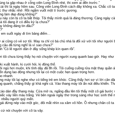
húng ta gặp nhau ở công viên Long Đình nhé, thi xem ai đến trước.”
 cái thì là ngày hôm sau. Công viên Long Đình cách đây không xa. Chắc cô t
bức thư nhắc nhở. Rồi ngắm vuốt một tí trước gương.
đang làm đẹp đúng không?”
ều này còn bị cô ta bắt thóp. Tôi thấy mình quả là đáng thương. Càng ngày c
hà tôi đang ở có điều kỳ lạ chưa?”
ay không đáng tin đâu?”
?”
ị em suốt ngày đi tìm bảng điểm…
y ai cũng có vẻ sợ tôi. May ra chỉ có bà chủ nhà là đối xử với tôi như người 
g cậu đã từng nghĩ là vì sao chưa?”
nh “Có lẽ người dân ở đây sống khép kín quen rồi”.
i tôi chưa từng thấy họ nói chuyện với người xung quanh bao giờ. Hay như h
ị xuất hành, kị cưới hỏi, kị động thổ.
tôi ngủ hơi muộn, khi tỉnh dậy đã 8h rồi. Tôi cuống cuồng rửa mặt thay quần 
yển dụng lao động nhưng tôi lại có một cuộc hẹn quan trọng hơn.
ho nhanh.
ng máy tôi lại nghe như có tiếng trẻ em khóc. Cũng thấy hơi sợ vì lời căn d
ung quanh, chẳng thấy gì khả nghi cả. Vào thang máy tôi ấn nút điều khiển. 
 cáo dán đầy thang máy. Cửa mở ra, ngẩng đầu lên tôi thấy một cô gái bước
hiếc váy liền màu trắng. Vẻ bên ngoài ngây thơ trong sáng như học sinh thế 
t nhiều người quý mến.
gái đứng nép vào một góc, đôi mắt nhìn xa xăm vô hồn. Ồ nhưng chân cô ta đ
 cứ nói chuyện với cô ta vậy.