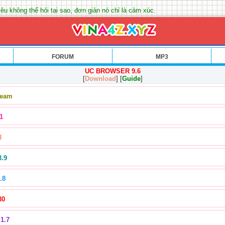
êu không thể hỏi tại sao, đơn giản nó chỉ là cảm xúc.
FORUM
MP3
UC BROWSER 9.6
[
Download
] [
Guide
]
Team
1
8
3.9
.8
30
1.7