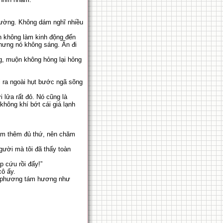
 thường. Không dám nghĩ nhiều
nh không làm kinh động đến
nhưng nó không sáng. Ấn đi
ng, muộn không hỏng lại hỏng
 ra ngoài hụt bước ngã sõng
i lửa rất đỏ. Nó cũng là
hông khí bớt cái giá lạnh
 làm thêm đủ thứ, nên chăm
gười mà tôi đã thấy toàn
p cứu rồi đấy!”
cô ấy.
ốn phương tám hương như