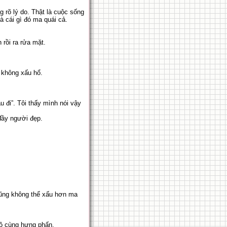
g rõ lý do. Thật là cuộc sống
à cái gì đó ma quái cả.
rồi ra rửa mặt.
e không xấu hổ.
 đi”. Tôi thấy mình nói vậy
 đầy người đẹp.
 cũng không thể xấu hơn ma
 vô cùng hưng phấn.