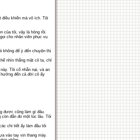
 điều khiển mà vô ích. Tôi
n của tôi, vậy là hỏng rồi.
 gọi cho nhân viên phục vụ
ôi không để ý đến chuyện thị
thể nhìn thẳng mặt cô ta, chỉ
này. Tôi cố nhẫn nại, và an
h hưởng đến cả đời cô ấy
ng được cũng làm gì đâu.
 còn đắn đo một lúc lâu. Tôi
c chi tiết ấy làm đầu tôi
ựa vào tay vịn thang máy.
i nhìn nhầm.