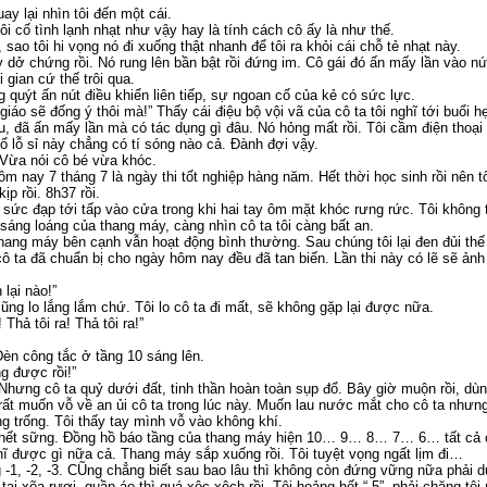
ay lại nhìn tôi đến một cái.
tôi cố tình lạnh nhạt như vậy hay là tính cách cô ấy là như thế.
sao tôi hi vọng nó đi xuống thật nhanh để tôi ra khỏi cái chỗ tẻ nhạt này.
dở chứng rồi. Nó rung lên bần bật rồi đứng im. Cô gái đó ấn mấy lần vào nút
gian cứ thế trôi qua.
 quýt ấn nút điều khiển liên tiếp, sự ngoan cố của kẻ có sức lực.
 giáo sẽ đống ý thôi mà!” Thấy cái điệu bộ vội vã của cô ta tôi nghĩ tới buổi hẹ
u, đã ấn mấy lần mà có tác dụng gì đâu. Nó hỏng mất rồi. Tôi cầm điện thoại
ổ lỗ sỉ này chẳng có tí sóng nào cả. Đành đợi vậy.
 Vừa nói cô bé vừa khóc.
m nay 7 tháng 7 là ngày thi tốt nghiệp hàng năm. Hết thời học sinh rồi nên t
p rồi. 8h37 rồi.
t sức đạp tới tấp vào cửa trong khi hai tay ôm mặt khóc rưng rức. Tôi không 
sáng loáng của thang máy, càng nhìn cô ta tôi càng bất an.
hang máy bên cạnh vẫn hoạt động bình thường. Sau chúng tôi lại đen đủi thế 
 cô ta đã chuẩn bị cho ngày hôm nay đều đã tan biến. Lần thi này có lẽ sẽ ản
 lại nào!”
 cũng lo lắng lắm chứ. Tôi lo cô ta đi mất, sẽ không gặp lại được nữa.
hả tôi ra! Thả tôi ra!”
èn công tắc ở tầng 10 sáng lên.
 được rồi!”
 Nhưng cô ta quỷ dưới đất, tinh thần hoàn toàn sụp đổ. Bây giờ muộn rồi, dù
rất muốn vỗ về an ủi cô ta trong lúc này. Muốn lau nước mắt cho cô ta nhưng
ng trống. Tôi thấy tay mình vỗ vào không khí.
chết sững. Đồng hồ báo tầng của thang máy hiện 10… 9… 8… 7… 6… tất cả cá
ghĩ được gì nữa cả. Thang máy sắp xuống rồi. Tôi tuyệt vọng ngất lịm đi…
 -1, -2, -3. CŨng chẳng biết sau bao lâu thì không còn đứng vững nữa phải d
c tai xõa rượi, quần áo thì quá xộc xệch rồi. Tôi hoảng hốt “-5”, phải chăng tô