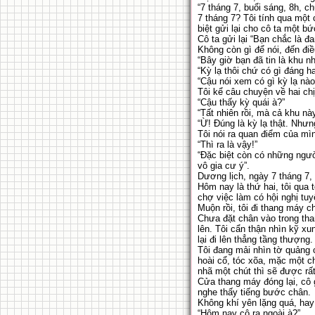
“7 tháng 7, buổi sáng, 8h, c
7 tháng 7? Tôi tính qua một
biệt gửi lại cho cô ta một 
Cô ta gửi lại “Bạn chắc là 
Không còn gì để nói, đến đi
“Bây giờ bạn đã tin là khu n
“Kỳ lạ thôi chứ có gì đáng h
“Cậu nói xem có gì kỳ lạ nào
Tôi kể câu chuyện về hai ch
“Cậu thấy kỳ quái à?”
“Tất nhiên rồi, mà cả khu nà
“Ừ! Đúng là kỳ lạ thật. Nhưn
Tôi nói ra quan điểm của mì
“Thì ra là vậy!”
“Đặc biệt còn có những ngườ
vô gia cư ý”.
Dương lịch, ngày 7 tháng 7, k
Hôm nay là thứ hai, tôi qua 
chợ việc làm có hội nghị tu
Muộn rồi, tôi đi thang máy c
Chưa đặt chân vào trong tha
lên. Tôi cẩn thận nhìn kỹ x
lại đi lên thẳng tầng thượng.
Tôi đang mải nhìn tờ quảng
hoài cổ, tóc xõa, mặc một c
nhã một chút thì sẽ được rấ
Cửa thang máy đóng lại, cô 
nghe thấy tiếng bước chân.
Không khí yên lặng quá, hay
“Hôm nay cô ra ngoài à?”