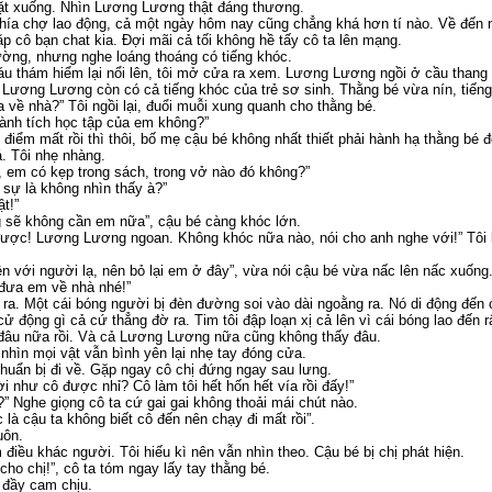
ặt xuống. Nhìn Lương Lương thật đáng thương.
 phía chợ lao động, cả một ngày hôm nay cũng chẳng khá hơn tí nào. Về đến n
ặp cô bạn chat kia. Đợi mãi cả tối không hề tấy cô ta lên mạng.
iường, nhưng nghe loáng thoáng có tiếng khóc.
 thám hiểm lại nổi lên, tôi mở cửa ra xem. Lương Lương ngồi ở cầu thang 
a Lương Lương còn có cả tiếng khóc của trẻ sơ sinh. Thằng bé vừa nín, tiếng 
ề nhà?” Tôi ngồi lại, đuổi muỗi xung quanh cho thằng bé.
hành tích học tập của em không?”
điểm mất rồi thì thôi, bố mẹ cậu bé không nhất thiết phải hành hạ thằng bé 
á. Tôi nhẹ nhàng.
, em có kẹp trong sách, trong vở nào đó không?”
 sự là không nhìn thấy à?”
t!”
ng sẽ không cần em nữa”, cậu bé càng khóc lớn.
ược! Lương Lương ngoan. Không khóc nữa nào, nói cho anh nghe với!” Tôi 
n với người lạ, nên bỏ lại em ở đây”, vừa nói cậu bé vừa nấc lên nấc xuống
đưa em về nhà nhé!”
. Một cái bóng người bị đèn đường soi vào dài ngoằng ra. Nó di động đến chỗ
ử động gì cả cứ thẳng đờ ra. Tim tôi đập loạn xị cả lên vì cái bóng lao đến
ó đâu nữa rồi. Và cả Lương Lương nữa cũng không thấy đâu.
hìn mọi vật vẫn bình yên lại nhẹ tay đóng cửa.
chuẩn bị đi về. Gặp ngay cô chị đứng ngay sau lưng.
ời như cô được nhỉ? Cô làm tôi hết hốn hết vía rồi đấy!”
” Nghe giọng cô ta cứ gai gai không thoải mái chút nào.
 là cậu ta không biết cô đến nên chạy đi mất rồi”.
uôn.
điều khác người. Tôi hiếu kì nên vẫn nhìn theo. Cậu bé bị chị phát hiện.
ho chị!”, cô ta tóm ngay lấy tay thằng bé.
ẻ đầy cam chịu.