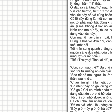
Không nhầm “-5” thật.
Ở đâu ra cái tầng “-5” này. 
Vịn vào tường, từ từ đứng dậ
vào lúc này sẽ vô cùng hoản
Có lẽ đây đúng là một con m
nó, tôi phải ngồi bất động 
ấn lại mãi không được nó làm
Nhìn con ma nữ ấy, tôi sợ b
đúng vào lúc này.
Con ma nữ này vẫn im bặt, lợ
Đúng là họa vô đơn chí, cá
soài một cái.
Tôi nhìn xung quanh chẳng có
nguồn sáng duy nhất của că
rùng rợn đi rất nhiều.
“Tiểu Thượng! Tỉnh lại đi!”,
…
“Con, con sao thế?” Bà chủ 
sóc tôi từ miếng ăn đến giấc
“Sao tất cả mọi người lại ở
thân đau nhức.
“Cháu làm gì mà lại ngất tr
“Có nhìn thấy cô gái đứng v
“Cô gái? Chỉ có mình cháu 
đang cầu xin sự phù hộ của 
Tôi chỉ còn nhớ được những g
Bà chủ nhà lẩm nhẩm vài câ
“Đã nói với cháu là không đ
“Bây giờ mấy giờ rồi hả bà?