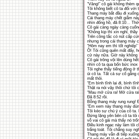
“Vâng!” cô gái không thèm qu
Tôi không biết cô ta đối với 
Thang máy bắt đầu đi xuống, 
Cái thang máy chết giẫm này 
nhìn đống hồ, đã 8:10… Thời 
Cô gái càng ngày càng cuống
“Không kịp thì xin nghỉ, thầy
Trên công tắc có nút cấp cứ
nhưng trong cái thang máy c
“Hôm nay em thì tốt nghiệp”
Ồ! Tôi cũng quên mất đấy, hô
cử này nữa. Giờ này không kị
Cô gái trông vội lên dùng hế
nhìn cô ta qua bốn bức inox 
Tôi nghe thấy tiếng động ở t
ủi cô ta. Tất cả sự cố gắng
mất thôi.
“Em bình tĩnh lại đi, bình tĩnh
Thật ra nói vậy thôi chứ tôi
“Mau mở cửa ra! Mở cửa ra! T
Đã 8:52 rồi.
Bỗng thang máy rung rung! Đ
“Em xem này thang máy dùng
Tôi kéo sự chú ý của cô ta.
Đứng lặng yên bên cô ta tôi 
vỗ vai cô gái mà thấy nó trố
Điều kinh ngạc này làm tôi 
trắng toát. Tôi chẳng suy n
Thang máy vẫn đi tiếp xuống
Cô gái thì đã lả đi vì mệt tó