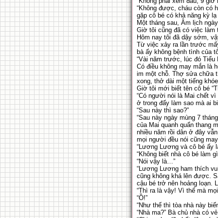
“Không phải xem đâu, 9 giờ r
“Không được, cháu còn có hẹ
gặp cô bé có khả năng kỳ lạ
Một tháng sau, Âm lịch ngày
Giờ tôi cũng đã có việc làm
Hôm nay tôi đã dậy sớm, vậy
Từ việc xảy ra lần trước mấ
bà ấy không bệnh tình của t
“Vài năm trước, lúc đó Tiểu 
Có điều không may mắn là h
im một chỗ. Thợ sửa chữa th
xong, thở dài một tiếng khó
Giờ tôi mới biết tên cô bé “
“Có người nói là Mai chết vì
ở trong đấy làm sao mà ai bi
“Sau này thì sao?”
“Sau này ngày mùng 7 tháng
của Mai quanh quẩn thang má
nhiều năm rồi dân ở đây vẫn
mọi người đều nói cũng may 
“Lương Lương và cô bé ấy là
“Không biết nhà cô bé làm g
“Nói vậy là…”
“Lương Lương ham thích vui 
cũng không khá lên được. Sa
cậu bé trở nên hoảng loạn. 
“Thì ra là vậy! Vì thế mà mọ
“Ồ!”
“Như thế thì tòa nhà này bi
“Nhà ma?” Bà chủ nhà có vẻ 