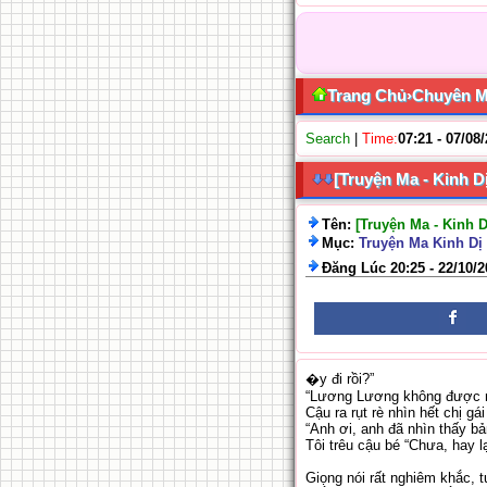
Trang Chủ
›
Chuyên 
Search
|
Time:
07:21 - 07/08
[Truyện Ma - Kinh D
Tên:
[Truyện Ma - Kinh 
Mục:
Truyện Ma Kinh Dị 
Đăng Lúc 20:25 - 22/10/
�y đi rồi?”
“Lương Lương không được nó
Cậu ra rụt rè nhìn hết chị gá
“Anh ơi, anh đã nhìn thấy bả
Tôi trêu cậu bé “Chưa, hay l
Giọng nói rất nghiêm khắc, t