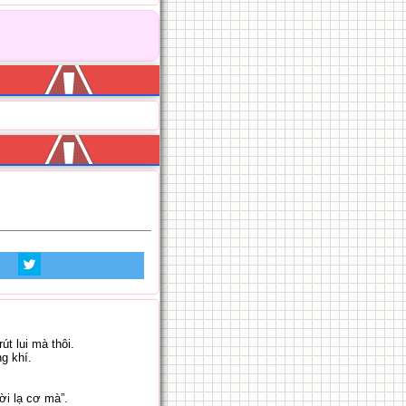
út lui mà thôi.
ng khí.
ời lạ cơ mà”.