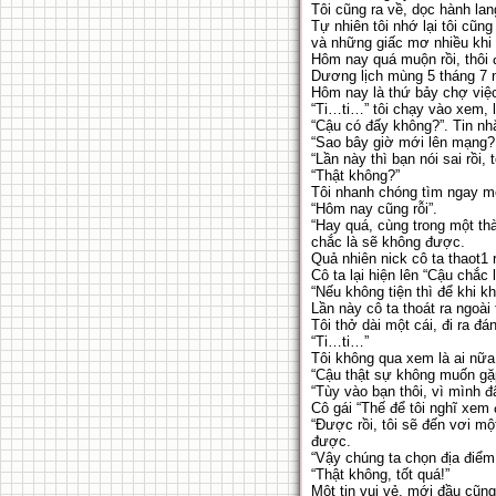
Tôi cũng ra về, dọc hành la
Tự nhiên tôi nhớ lại tôi cũn
và những giấc mơ nhiều khi c
Hôm nay quá muộn rồi, thôi 
Dương lịch mùng 5 tháng 7 n
Hôm nay là thứ bảy chợ việc
“Ti…ti…” tôi chạy vào xem, l
“Cậu có đấy không?”. Tin nhắ
“Sao bây giờ mới lên mạng? 
“Lần này thì bạn nói sai rồi
“Thật không?”
Tôi nhanh chóng tìm ngay mộ
“Hôm nay cũng rỗi”.
“Hay quá, cùng trong một th
chắc là sẽ không được.
Quả nhiên nick cô ta thaot1 
Cô ta lại hiện lên “Cậu chắc 
“Nếu không tiện thì để khi k
Lần này cô ta thoát ra ngoài 
Tôi thở dài một cái, đi ra đá
“Ti…ti…”
Tôi không qua xem là ai nữ
“Cậu thật sự không muốn gặ
“Tùy vào bạn thôi, vì mình 
Cô gái “Thế để tôi nghĩ xem
“Được rồi, tôi sẽ đến vơi mộ
được.
“Vậy chúng ta chọn địa điểm, 
“Thật không, tốt quá!”
Một tin vui vẻ, mới đầu cũng