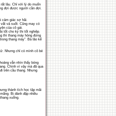
rất lâu. Chỉ với lý do muốn
ông đợi được người cần đợi.
i cảm giác sợ hãi.
n vất vả suốt. Cũng may có
yện của cô gái.
 tốt cho kỳ thi tốt nghiệp.
ng thì thang máy hỏng đứng
trong thang máy”. Bà lão kể
 tử. Nhưng chỉ có mình cô bé
hoảng vẫn nhìn thấy bóng
hang. Chính vì vậy mà đã qua
đi trên cầu thang. Nhưng
hưng thành tích học tập mãi
 mắng. Bị đánh đập nhiều
 thang xuống.