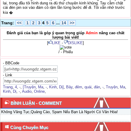
lại, trong đầu tôi hình dung ra đủ thứ chuyện kinh khủng. Tay cầm chặt
cái đèn pin soi vào đám cỏ rậm lần từng bước để đi. Tôi vẫn nhớ trước
kia �
Trang:
<<
1
2
3
4
5
6
...
14
>>
Đánh giá của bạn là góp ý quan trọng giúp
Admin
nâng cao chất
lượng bài viết!
[
LIKE
-
DISLIKE
]
/ - Phiếu
- BBCode
- Link
Trang
,
4
,
-
,
[Truyện
,
Ma
,
-
,
Kinh
,
Dị]
,
Bảy
,
đêm
,
quái
,
đản
,
-
,
Truyện
,
Ma
,
Kinh
,
Dị
,
-
,
Audio
,
Online
,
BÌNH LUẬN - COMMENT
Không Văng Tục,Quảng Cáo, Spam Nếu Bạn Là Người Có Văn Hóa!
Cùng Chuyên Mục