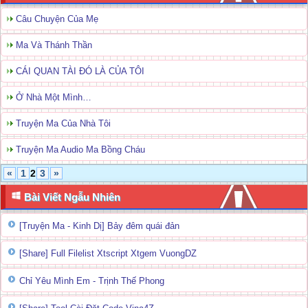
Câu Chuyện Của Mẹ
Ma Và Thánh Thần
CÁI QUAN TÀI ĐÓ LÀ CỦA TÔI
Ở Nhà Một Mình…
Truyện Ma Của Nhà Tôi
Truyện Ma Audio Ma Bồng Cháu
«
1
2
3
»
Bài Viết Ngẫu Nhiên
[Truyện Ma - Kinh Dị] Bảy đêm quái đản
[Share] Full Filelist Xtscript Xtgem VuongDZ
Chỉ Yêu Mình Em - Trịnh Thế Phong