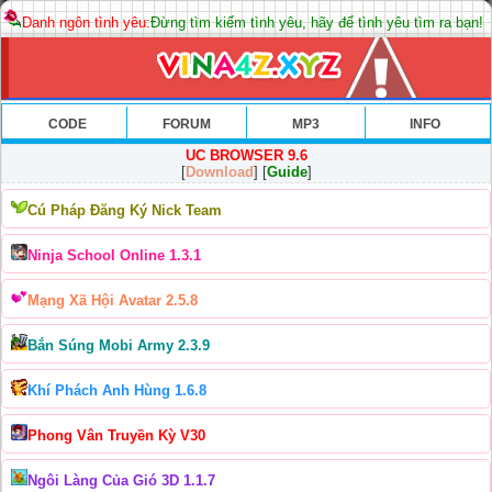
Danh ngôn tình yêu:
Đừng tìm kiếm tình yêu, hãy để tình yêu tìm ra bạn!
CODE
FORUM
MP3
INFO
UC BROWSER 9.6
[
Download
] [
Guide
]
Cú Pháp Đăng Ký Nick Team
Ninja School Online 1.3.1
Mạng Xã Hội Avatar 2.5.8
Bắn Súng Mobi Army 2.3.9
Khí Phách Anh Hùng 1.6.8
Phong Vân Truyền Kỳ V30
Ngôi Làng Của Gió 3D 1.1.7