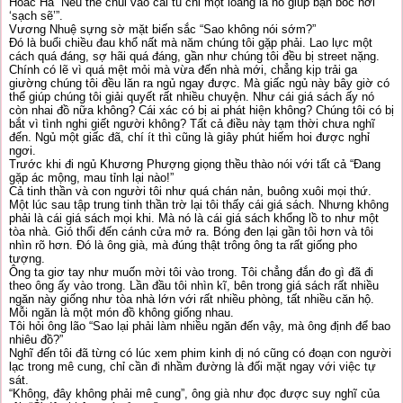
Hoắc Hà “Nếu thế chui vào cái tủ chỉ một loáng là nó giúp bạn bốc hơi
‘sạch sẽ’”.
Vương Nhuệ sựng sờ mặt biến sắc “Sao không nói sớm?”
Đó là buổi chiều đau khổ nất mà năm chúng tôi gặp phải. Lao lực một
cách quá đáng, sợ hãi quá đáng, gần như chúng tôi đều bị street nặng.
Chính có lẽ vì quá mệt mỏi mà vừa đến nhà mới, chẳng kịp trải ga
giường chúng tôi đều lăn ra ngủ ngay được. Mà giấc ngủ này bây giờ có
thể giúp chúng tôi giải quyết rất nhiều chuyện. Như cái giá sách ấy nó
còn nhai đồ nữa không? Cái xác có bị ai phát hiện không? Chúng tôi có bị
bắt vì tình nghi giết người không? Tất cả điều này tạm thời chưa nghĩ
đến. Ngủ một giấc đã, chí ít thì cũng là giây phút hiếm hoi được nghỉ
ngơi.
Trước khi đi ngủ Khương Phượng giọng thều thào nói với tất cả “Đang
gặp ác mộng, mau tỉnh lại nào!”
Cả tinh thần và con người tôi như quá chán nản, buông xuôi mọi thứ.
Một lúc sau tập trung tinh thần trờ lại tôi thấy cái giá sách. Nhưng không
phải là cái giá sách mọi khi. Mà nó là cái giá sách khổng lồ to như một
tòa nhà. Gió thổi đến cánh cửa mở ra. Bóng đen lại gần tôi hơn và tôi
nhìn rõ hơn. Đó là ông già, mà đúng thật trông ông ta rất giống pho
tượng.
Ông ta giơ tay như muốn mời tôi vào trong. Tôi chẳng đắn đo gì đã đi
theo ông ấy vào trong. Lần đầu tôi nhìn kĩ, bên trong giá sách rất nhiều
ngăn này giống như tòa nhà lớn với rất nhiều phòng, tất nhiều căn hộ.
Mỗi ngăn là một món đồ không giống nhau.
Tôi hỏi ông lão “Sao lại phải làm nhiều ngăn đến vậy, mà ông định để bao
nhiêu đồ?”
Nghĩ đến tôi đã từng có lúc xem phim kinh dị nó cũng có đoạn con người
lạc trong mê cung, chỉ cần đi nhầm đường là đối mặt ngay với việc tự
sát.
“Không, đây không phải mê cung”, ông già như đọc được suy nghĩ của