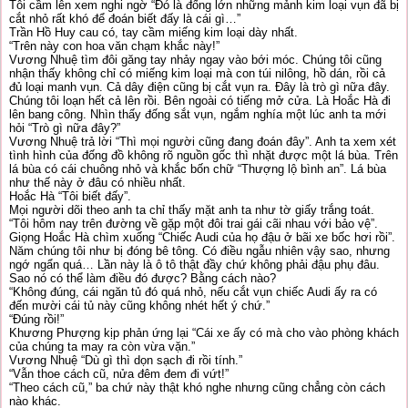
Tôi cầm lên xem nghi ngờ “Đó là đống lớn những mảnh kim loại vụn đã bị
cắt nhỏ rất khó để đoán biết đấy là cái gì…”
Trần Hồ Huy cau có, tay cầm miếng kim loại dày nhất.
“Trên này con hoa văn chạm khắc này!”
Vương Nhuệ tìm đôi găng tay nhảy ngay vào bới móc. Chúng tôi cũng
nhận thấy không chỉ có miếng kim loại mà con túi nilông, hồ dán, rồi cả
đủ loại manh vụn. Cả dây điện cũng bị cắt vụn ra. Đây là trò gì nữa đây.
Chúng tôi loạn hết cả lên rồi. Bên ngoài có tiếng mở cửa. Là Hoắc Hà đi
lên bang công. Nhìn thấy đống sắt vụn, ngắm nghía một lúc anh ta mới
hỏi “Trò gì nữa đây?”
Vương Nhuệ trả lời “Thì mọi người cũng đang đoán đây”. Anh ta xem xét
tình hình của đống đồ không rõ nguồn gốc thì nhặt được một lá bùa. Trên
lá bùa có cái chuông nhỏ và khắc bốn chữ “Thượng lộ bình an”. Lá bùa
như thế này ở đâu có nhiều nhất.
Hoắc Hà “Tôi biết đấy”.
Mọi người dõi theo anh ta chỉ thấy mặt anh ta như tờ giấy trắng toát.
“Tôi hôm nay trên đường về gặp một đôi trai gái cãi nhau với bảo vệ”.
Giọng Hoắc Hà chìm xuống “Chiếc Audi của họ đậu ở bãi xe bốc hơi rồi”.
Năm chúng tôi như bị đóng bê tông. Có điều ngẫu nhiên vậy sao, nhưng
ngớ ngẩn quá… Lần này là ô tô thật đầy chứ không phải đậu phụ đâu.
Sao nó có thể làm điều đó được? Bằng cách nào?
“Không đúng, cái ngăn tủ đó quá nhỏ, nếu cắt vụn chiếc Audi ấy ra có
đến mười cái tủ này cũng không nhét hết ý chứ.”
“Đúng rồi!”
Khương Phượng kịp phản ứng lại “Cái xe ấy có mà cho vào phòng khách
của chúng ta may ra còn vừa vặn.”
Vương Nhuệ “Dù gì thì dọn sạch đi rồi tính.”
“Vẫn thoe cách cũ, nửa đêm đem đi vứt!”
“Theo cách cũ,” ba chứ này thật khó nghe nhưng cũng chẳng còn cách
nào khác.