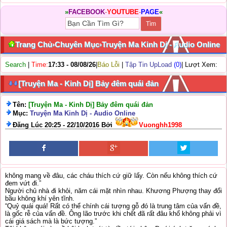
»
FACEBOOK
-
YOUTUBE
-
PAGE
«
Trang Chủ
›
Chuyên Mục
›
Truyện Ma Kinh Dị - Audio Online
Search
|
Time:
17:33 - 08/08/26
|
Báo Lỗi
|
Tập Tin UpLoad
(0)
| Lượt Xem:
[Truyện Ma - Kinh Dị] Bảy đêm quái đản
Tên:
[Truyện Ma - Kinh Dị] Bảy đêm quái đản
Mục:
Truyện Ma Kinh Dị - Audio Online
Đăng Lúc 20:25 - 22/10/2016 Bởi
Vuonghh1998
không mang về đâu, các cháu thích cứ giữ lấy. Còn nếu không thích cứ
đem vứt đi.”
Người chủ nhà đi khỏi, năm cái mặt nhìn nhau. Khương Phượng thay đổi
bầu không khí yên tĩnh.
“Quỷ quái quá! Rất có thể chính cái tượng gỗ đó là trung tâm của vấn đề,
là gốc rễ của vấn đề. Ông lão trước khi chết đã rất đâu khổ không phải vì
cái giá sách mà là bức tượng.”