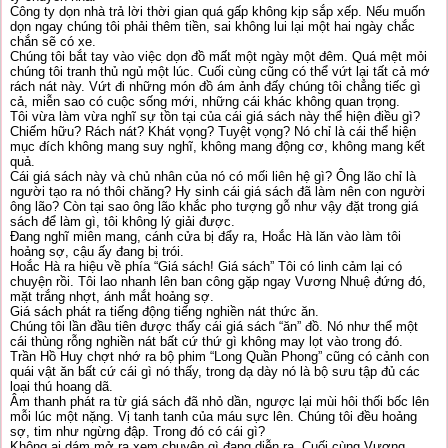
Công ty dọn nhà trả lời thời gian quá gấp không kịp sắp xếp. Nếu muốn
dọn ngay chúng tôi phải thêm tiền, sai không lui lại một hai ngày chắc
chắn sẽ có xe.
Chúng tôi bắt tay vào việc dọn đồ mất một ngày một đêm. Quá mệt mỏi
chúng tôi tranh thủ ngủ một lúc. Cuối cùng cũng có thể vứt lại tất cả mớ
rách nát này. Vứt đi những món đồ ám ảnh đấy chúng tôi chẳng tiếc gì
cả, miễn sao có cuộc sống mới, những cái khác không quan trọng.
Tôi vừa làm vừa nghĩ sự tồn tại của cái giá sách này thể hiện điều gì?
Chiếm hữu? Rách nát? Khát vọng? Tuyệt vọng? Nó chỉ là cái thể hiện
mục đích không mang suy nghĩ, không mang động cơ, không mang kết
quả.
Cái giá sách này và chủ nhân của nó có mối liên hệ gì? Ông lão chỉ là
người tạo ra nó thôi chăng? Hy sinh cái giá sách đã làm nên con người
ông lão? Còn tại sao ông lão khắc pho tượng gỗ như vậy đặt trong giá
sách để làm gì, tôi không lý giải được.
Đang nghĩ miên mang, cánh cửa bị đẩy ra, Hoắc Hà lăn vào làm tôi
hoảng sợ, cậu ấy đang bị trói.
Hoắc Hà ra hiệu về phía “Giá sách! Giá sách” Tôi có linh cảm lại có
chuyện rồi. Tôi lao nhanh lên ban công gặp ngay Vương Nhuệ đứng đó,
mặt trắng nhợt, ánh mắt hoảng sợ.
Giá sách phát ra tiếng động tiếng nghiền nát thức ăn.
Chúng tôi lần đầu tiên được thấy cái giá sách “ăn” đồ. Nó như thể một
cái thùng rỗng nghiền nát bất cứ thứ gì không may lọt vào trong đó.
Trần Hồ Huy chợt nhớ ra bộ phim “Long Quần Phong” cũng có cảnh con
quái vật ăn bất cứ cái gì nó thấy, trong dạ dày nó là bộ sưu tập đủ các
loại thú hoang dã.
Âm thanh phát ra từ giá sách đã nhỏ dần, ngược lại mùi hôi thối bốc lên
mỗi lúc một nặng. Vị tanh tanh của máu sực lên. Chúng tôi đều hoảng
sợ, tim như ngừng đập. Trong đó có cái gì?
Không ai dám mở ra xem chuyện gì đang diễn ra. Cuối cùng Vương