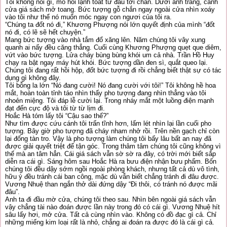
Tôi không nói gì, mồ hôi lạnh toát từ đầu tới chân. Dưới ánh trăng, cánh
cửa giá sách mở toang. Bức tượng gỗ chắn ngay ngoài cửa nhìn xoáy
vào tôi như thể nó muốn móc ngay con ngươi của tôi ra.
“Chúng ta đốt nó đi,” Khương Phượng nói lớn quyết định của mình “đốt
nó đi, có lẽ sẽ hết chuyện.”
Mang bức tượng vào nhà tắm đổ xăng lên. Năm chúng tôi vây xung
quanh ai nấy đều căng thẳng. Cuối cùng Khương Phượng quẹt que diêm,
vứt vào bức tượng. Lửa cháy bùng bùng khói um cả nhà. Trần Hồ Huy
chạy ra bật ngay máy hút khói. Bức tượng dần đen sì, quắt queo lại.
Chúng tôi đang rất hồi hộp, đốt bức tượng đi rồi chẳng biết thật sự có tác
dụng gì không đây.
Tôi bỗng la lớn “Nó đang cười! Nó đang cười với tôi!” Tôi không hề hoa
mắt, hoàn toàn tỉnh táo nhìn thấy pho tượng đang nhìn thẳng vào tôi
nhoẻn miệng. Tôi đáp lễ cười lại. Trong nháy mắt một luồng điện mạnh
đạt đến cực độ và tôi từ từ lịm đi.
Hoắc Hà tóm lấy tôi “Cậu sao thế?”
Như tìm được cứu cánh tôi trấn tĩnh hơn, lấm lét nhìn lại lần cuối pho
tượng. Bây giờ pho tượng đã cháy nham nhở rồi. Trên nền gạch chỉ còn
lại đống tàn tro. Vậy là pho tượng làm chúng tôi bấy lâu bất an nay đã
được giải quyết triệt để tận góc. Trong thâm tâm chúng tôi cũng không vì
thế mà an tâm hẳn. Cái giá sách vẫn sờ sờ ra đây, có trời mới biết sắp
diễn ra cái gì. Sáng hôm sau Hoắc Hà ra bưu điện nhận bưu phẩm. Bốn
chúng tôi đều dậy sớm ngồi ngoài phòng khách, nhưng tất cả dù vô tình,
hữu ý đều tránh cái ban công, mặc dù vẫn biết chẳng tránh đi đâu được.
Vương Nhuệ than ngắn thở dài đứng dậy “Đi thôi, có tránh nó được mãi
đâu”.
Anh ta đi đầu mờ cửa, chúng tôi theo sau. Nhìn bên ngoài giá sách vẫn
vậy chẳng tài nào đoán được lần này trong đó có cái gì. Vương Nhuệ hít
sâu lấy hơi, mở cửa. Tất cả cùng nhìn vào. Không có đồ đạc gì cả. Chỉ
những miếng kim loại rất là nhỏ, chẳng ai đoán ra được đó là cái gì cả.