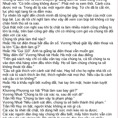
Nhuệ nói: “Có trốn cũng không được”. Phải mở ra xem thôi. Cánh cửa
được mở ra. Trong đó là xác một người đàn ông. Tứ chi đã bị cắt rời,
lục phủ ngũ tạng lòi ra đẫm máu.
Tự nhiên tôi nghĩ đến chính mình đã tửng bẻ gậy tay chân của một con
búp bê. Lúc đo tôi chỉ nghĩ làm như vậy để xem con búp bê không có tay
chân hình thù sẽ ra sao.
Quả thật một con nghi sau khi bị chặt ra làm nhiều mảnh cũng chẳng to
lớn là mấy, trên ban công giờ đây chỉ có những cơn gió và chúng tôi đối
diện với cái xác.
Chúng tôi phải làm thế nào?
Hoắc Hà rút điện thoại bắt đầu ấn số. Vương Nhuệ giật lấy điện thoại và
la lớn “Cậu định làm gì?”
Hoắc Hà “Gọi 110”. Anh ta giằng lại điện thoại vẫn muốn gọi.
“Mày điên rồi!” Vương Nhuệ tát Hoắc Hà một cái đau điếng.
“Trên giá sách này chỉ có dấu vân tay của chúng ta, cả tối chúng ta ra
vào dọn nhà hàng xóm đều nhìn thấy. Họ sẽ làm chúng chúng ta sẽ
không thoát tội đâu.”
“Cậu sẽ giải thích với cảnh sát thế nào. Hay kể cho họ nghe nhà tôi có
một cái tủ sách thích ăn thịt, thích nghiền nát mọi thứ. Nếu cậu là cảnh
sát cậu có tin không?”
Hoắc Hà à khẩu ngồi bệt xuống đất, hai tay ôm mặt, hoàn toàn tuyệt
vọng.
Khương Phượng sợ hãi “Phải làm sao bay giờ?”
Vương Nhuệ “Chúng ta lôi cái xác ra, sau đó vứt đi!”
Trần Hồ Huy “Chúng ta làm vậy là phạm pháp.”
Vương Nhuệ “Nếu cảnh sát đến, chúng ta sẽ biến thành thủ phạm.”
Trần Hồ Huy im bặt, người khác không ai nói gì cả.
Cái xác bị nhét rất chặt, tôi dùng hết sức mới kéo nó ra được.
Cái xác người đàn ông này chúng tôi đều biết, mấy hôm trước vẫn còn