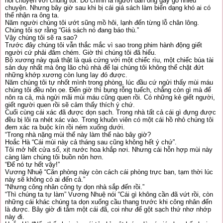
nói chuyện với chúng tôi. Đó chính là người đàn ông gầy gò nhiều
chuyện. Nhưng bây giờ sau khi bị cái giá sách làm biến dạng khó ai có
thể nhận ra ông ta.
Năm người chúng tôi ướt sũng mồ hôi, lạnh đến từng lỗ chân lông.
Chúng tôi sợ rằng “Giá sách nó đang báo thù.”
Vậy chúng tôi sẽ ra sao?
Trước đây chúng tôi vẫn thắc mắc vì sao trong phim hành động giết
người cứ phải đâm chém. Giờ thì chúng tôi đã hiểu.
Bộ xương này quả thật là quá cứng với một chiếc rìu, một chiếc búa tài
sản duy nhất mà ông lão chủ nhà để lại chúng tôi không thể chặt đứt
những khớp xương còn lung lay đó được.
Năm chúng tôi tự nhốt mình trong phòng, lúc đầu cứ ngửi thấy mùi máu
chúng tôi đều nôn ọe. Đến giờ thì bụng rỗng tuếch, chẳng còn gì mà để
nôn ra cả, mà ngửi mãi mùi máu cũng quen rồi. Có những kẻ giết người,
giết người quen rồi sẽ cảm thấy thích ý chứ.
Cuối cùng cái xác đã được dọn sạch. Trong nhà tất cả cái gì đựng được
đều bị lôi ra nhét xác vào. Trong khuôn viên có một cái hồ nhỏ chúng tôi
đem xác ra buộc kín rồi ném xuống dưới.
“Trong nhà nặng mùi thế này làm thế nào bây giờ?
Hoắc Hà “Cái mùi này cả tháng sau cũng không hết ý chứ”.
Tôi mở hết cửa sổ, xịt nước hoa khắp nơi. Nhưng cái hỗn hợp mùi này
càng làm chúng tôi buồn nôn hơn.
“Để nó tự hết vậy!”
Vương Nhuệ “Căn phòng này còn cách cái phòng trực ban, tạm thời lúc
này sẽ không có ai đến cả.”
“Nhưng công nhân công ty dọn nhà sắp đến rồi.”
“Thì chúng ta tự làm” Vương Nhuệ nói “Cái gì không cần đã vứt rồi, còn
những cái khác chúng ta dọn xuống cầu thang trước khi công nhân đến
là được. Bây giờ đi tắm một cái đã, coi như để gột sạch thứ nhơ nhớp
này đi.