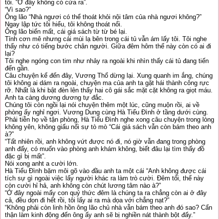
tôi. “Ở đây không có cửa ra”.
“Vì sao?”
Ông lão “Nhà ngươi có thể thoát khỏi nội tâm của nhà ngươi không?”
Ngay lập tức tôi hiểu, tôi không thoát nổi.
Ông lão biến mất, cái giá sách từ từ bé lại.
Tỉnh cơn mê nhưng cái mùi lạ bên trong cái tủ vẫn ám lấy tôi. Tôi nghe
thấy như có tiếng bước chân người. Giữa đêm hôm thế này còn có ai đi
lại?
Tôi nghe ngóng con tim như nhảy ra ngoài khi nhìn thấy cái tủ đang tiến
đến gần.
Câu chuyện kể đến đây, Vương Thổ dừng lại. Xung quanh im ắng, chúng
tôi không ai dám ra ngoài, chuyện ma của anh ta gặt hái thành công rực
rỡ. Nhất là khi bật đèn lên thấy hai cô gái sắc mặt cặt không ra giọt máu.
Anh ta càng dương dương tự đắc.
Chúng tôi còn ngồi lại nói chuyện thêm một lúc, cũng muộn rồi, ai về
phòng ấy nghỉ ngơi. Vương Dung cùng Hà Tiểu Đình ở tầng dưới cùng.
Phải tiễn họ về tận phòng, Hà Tiểu Đình nghe xong câu chuyện trong lòng
không yên, không giấu nổi sự tò mò “Cái giá sách vẫn còn bám theo anh
à?”
“Tất nhiên rồi, anh không vứt được nó đi, nó giờ vẫn đang trong phòng
anh đấy, có muốn vào phòng anh khám không, biết đâu lại tìm thấy đồ
đặc gì bị mất”.
Nói xong anht a cười lớn.
Hà Tiểu Đình bặm môi gõ vào đầu anh ta một cái “Anh không được cái
tích sự gì ngoài việc lấy người khác ra làm trò cười. Đêm tối, thế này
còn cười hỉ hả, anh không còn chút lương tâm nào à?”
“Ở đây ngoài mấy con quỷ thức đêm là chúng ta ra chẳng còn ai ở đây
cả, đều dọn đi hết rồi, tôi lấy ai ra mà dọa với chẳng nạt?”
“Không phải còn linh hồn ông lão chủ nhà vẫn bám theo anh đó sao? Cẩn
thận làm kinh động đến ông ấy anh sẽ bị nghiền nát thành bột đấy.”