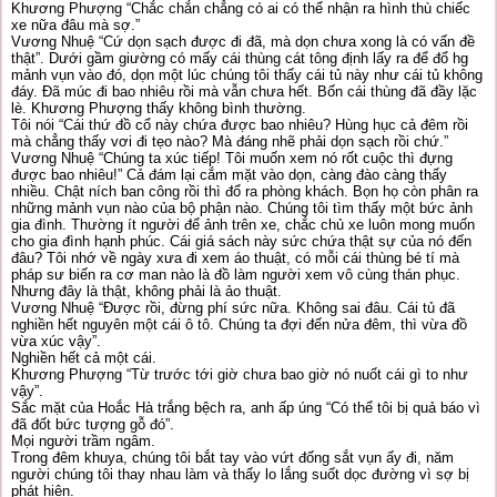
Khương Phượng “Chắc chắn chẳng có ai có thể nhận ra hình thù chiếc
xe nữa đâu mà sợ.”
Vương Nhuệ “Cứ dọn sạch được đi đã, mà dọn chưa xong là có vấn đề
thật”. Dưới gầm giường có mấy cái thùng cát tông định lấy ra để đổ hg
mảnh vụn vào đó, dọn một lúc chúng tôi thấy cái tủ này như cái tủ không
đáy. Đã múc đi bao nhiêu rồi mà vẫn chưa hết. Bốn cái thùng đã đầy lặc
lè. Khương Phượng thấy không bình thường.
Tôi nói “Cái thứ đồ cổ này chứa được bao nhiêu? Hùng hục cả đêm rồi
mà chẳng thấy vơi đi tẹo nào? Mà đáng nhẽ phải dọn sạch rồi chứ.”
Vương Nhuệ “Chúng ta xúc tiếp! Tôi muốn xem nó rốt cuộc thì đựng
được bao nhiêu!” Cả đám lại cắm mặt vào dọn, càng đào càng thấy
nhiều. Chật ních ban công rồi thì đổ ra phòng khách. Bọn họ còn phân ra
những mảnh vụn nào của bộ phận nào. Chúng tôi tìm thấy một bức ảnh
gia đình. Thường ít người để ảnh trên xe, chắc chủ xe luôn mong muốn
cho gia đình hạnh phúc. Cái giá sách này sức chứa thật sự của nó đến
đâu? Tôi nhớ về ngày xưa đi xem áo thuật, có mỗi cái thùng bé tí mà
pháp sư biến ra cơ man nào là đồ làm người xem vô cùng thán phục.
Nhưng đây là thật, không phải là ảo thuật.
Vương Nhuệ “Được rồi, đừng phí sức nữa. Không sai đâu. Cái tủ đã
nghiền hết nguyên một cái ô tô. Chúng ta đợi đến nửa đêm, thì vừa đồ
vừa xúc vậy”.
Nghiền hết cả một cái.
Khương Phượng “Từ trước tới giờ chưa bao giờ nó nuốt cái gì to như
vậy”.
Sắc mặt của Hoắc Hà trắng bệch ra, anh ấp úng “Có thể tôi bị quả báo vì
đã đốt bức tượng gỗ đó”.
Mọi người trầm ngâm.
Trong đêm khuya, chúng tôi bắt tay vào vứt đống sắt vụn ấy đi, năm
người chúng tôi thay nhau làm và thấy lo lắng suốt dọc đường vì sợ bị
phát hiện.