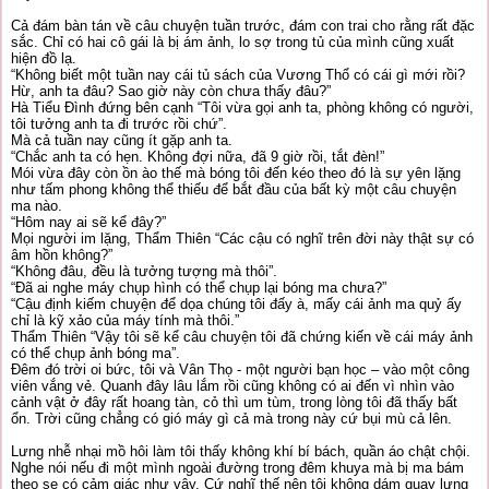
Cả đám bàn tán về câu chuyện tuần trước, đám con trai cho rằng rất đặc
sắc. Chỉ có hai cô gái là bị ám ảnh, lo sợ trong tủ của mình cũng xuất
hiện đồ lạ.
“Không biết một tuần nay cái tủ sách của Vương Thổ có cái gì mới rồi?
Hừ, anh ta đâu? Sao giờ này còn chưa thấy đâu?”
Hà Tiểu Đình đứng bên cạnh “Tôi vừa gọi anh ta, phòng không có người,
tôi tưởng anh ta đi trước rồi chứ”.
Mà cả tuần nay cũng ít gặp anh ta.
“Chắc anh ta có hẹn. Không đợi nữa, đã 9 giờ rồi, tắt đèn!”
Mói vừa đây còn ồn ào thế mà bóng tôi đến kéo theo đó là sự yên lặng
như tấm phong không thể thiếu để bắt đầu của bất kỳ một câu chuyện
ma nào.
“Hôm nay ai sẽ kể đây?”
Mọi người im lặng, Thẩm Thiên “Các cậu có nghĩ trên đời này thật sự có
âm hồn không?”
“Không đâu, đều là tưởng tượng mà thôi”.
“Đã ai nghe máy chụp hình có thể chụp lại bóng ma chưa?”
“Cậu định kiếm chuyện để dọa chúng tôi đấy à, mấy cái ảnh ma quỷ ấy
chỉ là kỹ xảo của máy tính mà thôi.”
Thẩm Thiên “Vậy tôi sẽ kể câu chuyện tôi đã chứng kiến về cái máy ảnh
có thể chụp ảnh bóng ma”.
Đêm đó trời oi bức, tôi và Vân Thọ - một người bạn học – vào một công
viên vắng vẻ. Quanh đây lâu lắm rồi cũng không có ai đến vì nhìn vào
cảnh vật ở đây rất hoang tàn, cỏ thì um tùm, trong lòng tôi đã thấy bất
ổn. Trời cũng chẳng có gió máy gì cả mà trong này cứ bụi mù cả lên.
Lưng nhễ nhại mồ hôi làm tôi thấy không khí bí bách, quần áo chật chội.
Nghe nói nếu đi một mình ngoài đường trong đêm khuya mà bị ma bám
theo se có cảm giác như vậy. Cứ nghĩ thế nên tôi không dám quay lưng