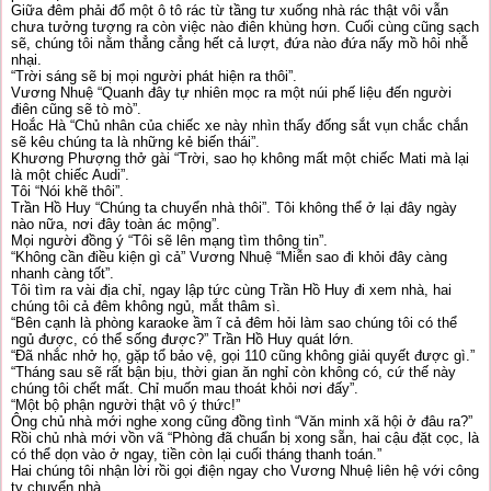
Giữa đêm phải đổ một ô tô rác từ tầng tư xuống nhà rác thật vôi vẫn
chưa tưởng tượng ra còn việc nào điên khùng hơn. Cuối cùng cũng sạch
sẽ, chúng tôi nằm thẳng cẳng hết cả lượt, đứa nào đứa nấy mồ hôi nhễ
nhại.
“Trời sáng sẽ bị mọi người phát hiện ra thôi”.
Vương Nhuệ “Quanh đây tự nhiên mọc ra một núi phế liệu đến người
điên cũng sẽ tò mò”.
Hoắc Hà “Chủ nhân của chiếc xe này nhìn thấy đống sắt vụn chắc chắn
sẽ kêu chúng ta là những kẻ biến thái”.
Khương Phượng thở gài “Trời, sao họ không mất một chiếc Mati mà lại
là một chiếc Audi”.
Tôi “Nói khẽ thôi”.
Trần Hồ Huy “Chúng ta chuyển nhà thôi”. Tôi không thể ở lại đây ngày
nào nữa, nơi đây toàn ác mộng”.
Mọi người đồng ý “Tôi sẽ lên mạng tìm thông tin”.
“Không cần điều kiện gì cả” Vương Nhuệ “Miễn sao đi khỏi đây càng
nhanh càng tốt”.
Tôi tìm ra vài địa chỉ, ngay lập tức cùng Trần Hồ Huy đi xem nhà, hai
chúng tôi cả đêm không ngủ, mắt thâm sì.
“Bên cạnh là phòng karaoke ầm ĩ cả đêm hỏi làm sao chúng tôi có thể
ngủ được, có thể sống được?” Trần Hồ Huy quát lớn.
“Đã nhắc nhở họ, gặp tổ bảo vệ, gọi 110 cũng không giải quyết được gì.”
“Tháng sau sẽ rất bận bịu, thời gian ăn nghỉ còn không có, cứ thế này
chúng tôi chết mất. Chỉ muốn mau thoát khỏi nơi đấy”.
“Một bộ phận người thật vô ý thức!”
Ông chủ nhà mới nghe xong cũng đồng tình “Văn minh xã hội ở đâu ra?”
Rồi chủ nhà mới vồn vã “Phòng đã chuẩn bị xong sẵn, hai cậu đặt cọc, là
có thể dọn vào ở ngay, tiền còn lại cuối tháng thanh toán.”
Hai chúng tôi nhận lời rồi gọi điện ngay cho Vương Nhuệ liên hệ với công
ty chuyển nhà.