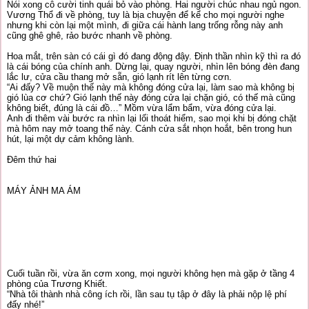
Nói xong cô cười tinh quái bỏ vào phòng. Hai người chúc nhau ngủ ngon.
Vương Thổ đi về phòng, tuy là bịa chuyện để kể cho mọi người nghe
nhưng khi còn lại một mình, đi giữa cái hành lang trống rỗng này anh
cũng ghê ghê, rảo bước nhanh về phòng.
Hoa mắt, trên sàn có cái gì đó đang động đậy. Định thần nhìn kỹ thì ra đó
là cái bóng của chính anh. Dừng lại, quay người, nhìn lên bóng đèn đang
lắc lư, cửa cầu thang mở sẵn, gió lạnh rít lên từng cơn.
“Ai đấy? Về muộn thế này mà không đóng cửa lại, làm sao mà không bị
gió lùa cơ chứ? Gió lạnh thế này đóng cửa lại chặn gió, có thế mà cũng
không biết, đúng là cái đồ…” Mồm vừa lẩm bẩm, vừa đóng cửa lại.
Anh đi thêm vài bước ra nhìn lại lối thoát hiểm, sao mọi khi bị đóng chặt
mà hôm nay mở toang thế này. Cánh cửa sắt nhọn hoắt, bên trong hun
hút, lại một dự cảm không lành.
Đêm thứ hai
MÁY ẢNH MA ÁM
Cuối tuần rồi, vừa ăn cơm xong, mọi người không hẹn mà gặp ở tầng 4
phòng của Trương Khiết.
“Nhà tôi thành nhà công ích rồi, lần sau tụ tập ở đây là phải nộp lệ phí
đấy nhé!”