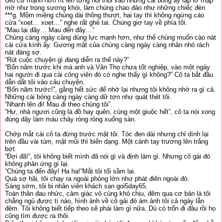
Gió cứ mạnh hơn rít lên từng hồi thổi vào những cái bóng ấy lập lờ mập
mờ như trong sương khói, làm chúng chao đảo như những chiếc đèn
***g. Mồm miệng chúng dài thõng thượt, hai tay thì không ngừng cáo
cửa “xoẹt… xoẹt…” nghe rất ghê tai. Chúng giơ tay về phía tôi.
“Mau lại đây… Mau đến đây…”
Chúng càng ngày càng dùng lực mạnh hơn, như thể chúng muốn cào nát
cái cửa kính ấy. Gương mặt của chúng càng ngày càng nhăn nhó rách
nát đáng sợ.
“Rút cuộc chuyện gì đang diễn ra thế này?”
“Bốn năm trước khi mà anh và Vân Thọ chưa tốt nghiệp, vào một ngày
hai người đi qua cái công viên đó có nghe thấy gì không?” Cô ta bắt đầu
dẫn dắt tôi vào câu chuyện.
“Bốn năm trước!”, gắng hết sức để nhớ lại nhưng tôi không nhớ ra gì cả.
Những cái bóng càng ngày càng dữ tợn như quát thét tôi.
“Nhanh lên đi! Mau đi theo chúng tôi”.
“Hư, nhà ngươi cũng là đồ hay quên, cùng một giuộc hết”, cô ta nói xong
đúng dậy làm máu chảy ròng ròng xuống sàn.
Chớp mắt cái cô ta đừng trước mặt tôi. Tóc đen dài nhưng chỉ dính lại
trên đầu vài túm, mặt mũi thì biến dạng. Một cánh tay trương lên trắng
bợt.
“Đợi đã!”, tôi không biết mình đã nói gì và định làm gì. Nhưng cô gái đó
không phản ứng gì lại.
“Chúng ta đến đây! Ha ha!”Mắt tôi tối sầm lại.
Quá sợ hãi, tôi chạy ra ngoài phòng lớn như phát điên ngoài đó.
Sáng sớm, tôi bị nhân viên khách sạn goi5day65.
Toàn thân đau nhức, cảm giác vô cùng khó chịu, đêm qua cơ bản là tôi
chẳng ngủ được tí nào, hình ảnh về cô gái đó ám ảnh tôi cả ngày lẫn
đêm. Tôi không biết tiếp theo sẽ phải làm gì nữa. Dù có trốn đi đâu rồi họ
cũng tìm được ra thôi.