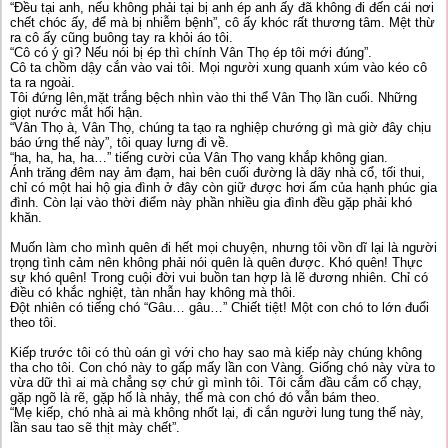
“Đều tại anh, nếu không phải tại bị anh ép anh ấy đã không đi đến cái nơi
chết chóc ấy, để mà bị nhiễm bệnh”, cô ấy khóc rất thương tâm. Mệt thừ
ra cô ấy cũng buông tay ra khỏi áo tôi.
“Cô có ý gì? Nếu nói bị ép thì chính Vân Thọ ép tôi mới đúng”.
Cô ta chồm dậy cắn vào vai tôi. Mọi người xung quanh xúm vào kéo cô
ta ra ngoài.
Tôi đứng lên,mặt trắng bệch nhìn vào thi thể Vân Thọ lần cuối. Những
giọt nước mắt hối hận.
“Vân Thọ à, Vân Thọ, chúng ta tạo ra nghiệp chướng gì mà giờ đây chịu
báo ứng thế này”, tôi quay lưng đi về.
“ha, ha, ha, ha…” tiếng cười của Vân Thọ vang khắp không gian.
Ánh trăng đêm nay ảm đạm, hai bên cuối đường là dãy nhà cổ, tối thui,
chỉ có một hai hộ gia đình ở đây còn giữ được hơi ấm của hạnh phúc gia
đình. Còn lại vào thời điểm này phần nhiều gia đình đều gặp phải khó
khăn.
Muốn làm cho mình quên đi hết mọi chuyện, nhưng tôi vồn dĩ lại là người
trọng tình cảm nên không phải nói quên là quên được. Khó quên! Thực
sự khó quên! Trong cuội đời vui buồn tan hợp là lẽ đương nhiên. Chỉ có
điều có khắc nghiệt, tàn nhẫn hay không mà thôi.
Đột nhiên có tiếng chó “Gâu… gâu…” Chiết tiệt! Một con chó to lớn đuổi
theo tôi.
Kiếp trước tôi có thù oán gì với cho hay sao mà kiếp này chúng không
tha cho tôi. Con chó này to gấp mấy lần con Vàng. Giống chó này vừa to
vừa dữ thì ai mà chẳng sợ chứ gì mình tôi. Tôi cắm đầu cắm cổ chạy,
gặp ngõ là rẽ, gặp hố là nhảy, thế mà con chó đó vẫn bám theo.
“Mẹ kiếp, chó nhà ai mà không nhốt lại, đi cắn người lung tung thế này,
lần sau tao sẽ thịt mày chết”.