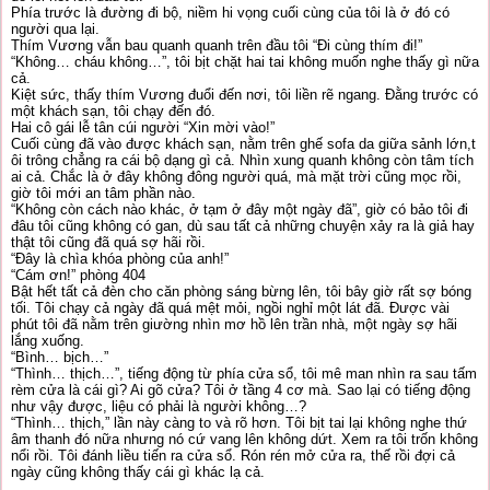
Phía trước là đường đi bộ, niềm hi vọng cuối cùng của tôi là ở đó có
người qua lại.
Thím Vương vẫn bau quanh quanh trên đầu tôi “Đi cùng thím đi!”
“Không… cháu không…”, tôi bịt chặt hai tai không muốn nghe thấy gì nữa
cả.
Kiệt sức, thấy thím Vương đuổi đến nơi, tôi liền rẽ ngang. Đằng trước có
một khách sạn, tôi chạy đến đó.
Hai cô gái lễ tân cúi người “Xin mời vào!”
Cuối cùng đã vào được khách sạn, nằm trên ghế sofa da giữa sảnh lớn,t
ôi trông chẳng ra cái bộ dạng gì cả. Nhìn xung quanh không còn tâm tích
ai cả. Chắc là ở đây không đông người quá, mà mặt trời cũng mọc rồi,
giờ tôi mới an tâm phần nào.
“Không còn cách nào khác, ở tạm ở đây một ngày đã”, giờ có bảo tôi đi
đâu tôi cũng không có gan, dù sau tất cả những chuyện xảy ra là giả hay
thật tôi cũng đã quá sợ hãi rồi.
“Đây là chìa khóa phòng của anh!”
“Cám ơn!” phòng 404
Bật hết tất cả đèn cho căn phòng sáng bừng lên, tôi bây giờ rất sợ bóng
tối. Tôi chạy cả ngày đã quá mệt mỏi, ngồi nghỉ một lát đã. Được vài
phút tôi đã nằm trên giường nhìn mơ hồ lên trần nhà, một ngày sợ hãi
lắng xuống.
“Bình… bịch…”
“Thình… thịch…”, tiếng động từ phía cửa sổ, tôi mê man nhìn ra sau tấm
rèm cửa là cái gì? Ai gõ cửa? Tôi ở tầng 4 cơ mà. Sao lại có tiếng động
như vậy được, liệu có phải là người không…?
“Thình… thịch,” lần này càng to và rõ hơn. Tôi bịt tai lại không nghe thứ
âm thanh đó nữa nhưng nó cứ vang lên không dứt. Xem ra tôi trốn không
nổi rồi. Tôi đánh liều tiến ra cửa sổ. Rón rén mở cửa ra, thế rồi đợi cả
ngày cũng không thấy cái gì khác lạ cả.