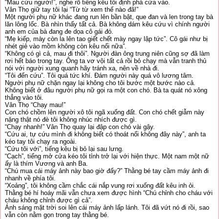
“Mau cứu người!”, nghe rõ tiếng kêu tôi định phá cửa vào.
Vân Thọ giữ tay tôi lại “Từ từ xem thế nào đã!”
Một người phụ nữ khác đang run lên bần bật, que đan và len trong tay bà
lăn lông lốc. Bà nhìn thấy tất cả. Bà không dám kêu cứu vì chính người
anh em của bà đang đe dọa cô gái đó.
“Mẹ kiếp, mày còn la lên tao giết chết mày ngay lập tức”. Cô gái như bị
nhét giẻ vào mồm không còn kêu nổi nữa”.
“Không có gì cả, mau đi thôi”. Người đàn ông trung niên cũng sợ đã làm
rơi hết báo trong tay. Ông ta vơ vội tất cả rồi bỏ chạy mà vẫn tranh thủ
nói với người xung quanh hãy tránh xa, nên về nhà đi.
“Tôi đến cứu”. Tôi quá tức khí. Đám người này quá vô lương tâm.
Người phụ nữ chặn ngay lại không cho tôi bước một bước nào cả.
Không biết ở đâu người phụ nữ gọi ra một con chó. Bà ta quát nó xông
thẳng vào tôi.
Vân Thọ “Chạy mau!”
Con chó chồm lên người xô tôi ngã xuống đất. Con chó chết giẫm này
nặng thật nó đè tôi không nhúc nhích được gì.
“Chạy nhanh!” Vân Thọ quay lại đập con chó vài gậy.
“Cứu ai, tự cứu mình đi không biết có thoát nổi không đây này”, anh ta
kéo tay tôi chạy ra ngoài.
“Cứu tôi với”, tiếng kêu bị bỏ lại sau lưng.
“Cạch”, tiếng mở cửa kéo tôi tỉnh trở lại với hiện thực. Một nam một nữ
ấy là thím Vương và anh Ba.
“Chú mua cái máy ảnh này bao giờ đấy?” Thằng bé tay cầm máy ảnh đi
nhanh về phía tôi.
“Xoảng”, tôi không cầm chắc cái nắp vung rơi xuống đất kêu inh ỏi.
Thằng bé hí hoáy mãi vẫn chưa xem được hình “Chú chỉnh cho cháu với
cháu không chỉnh được gì cả”.
Ánh sáng mặt trời soi lên cái máy ảnh lấp lánh. Tôi đã vứt nó đi rồi, sao
vẫn còn nằm gọn trong tay thằng bé.