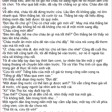
Điện thoại kêu, anh họ tôi gọi nói cháu tôi đang nghỉ hè nó muốn đến chỗ
tôi chơi. Tôi như quá bất mãn, đã vậy thì chẳng sợ gì nữa. Chào đón tất
cả.
Về đến nhà, cháu tôi đã đứng trước cửa. Lâu lắm rồi không gặp, nó lớn
nhanh quá. Nhìn thằng bé, tôi cười từ xa. Thằng bé này rất hiếu động,
thông minh đặc biệt được tôi quý mến.
“Đợi lâu rồi chứ gì? Chú có chút việc giờ mới về”. May mà nhà thằng bé
cũng gần đây không bố nó đã không cho nó đi một mình sang đây.
“Cháu cũng mới đến!”
“Béo lên đấy, bố mẹ cho cháu ăn gì mà tốt thế?” Ôm thằng bé tôi thấy nó
béo lên khá nhiều.
“Cháu muốn ăn món sữa dê rán của chú đấy”. Nó vừa nói xong đã thơm
vào má tôi một cái.
“Ừ, cháu vào nhà đi, đợi một lúc chú sẽ làm cho nhé!” Cũng đã cuối thu
rồi thời tiết cũng lạnh rồi, tôi để thằng bé vào trước, sợ nó ở ngoài lúc
nữa sẽ không chịu nổi.
Tôi đi vào bếp tay dao tay thớt làm cơm, tự nhiên lóe lên một ý nghĩ
loáng thoáng về chuyện bốn năm trước. Tôi và Vân Thọ tình cờ qua đây
trong giờ đi thực tế môn sinh vật.
“Cứu tôi với!” Tiếng kêu của một cô gái từ trong công viên vọng ra.
“Tiếng gì đấy? Mau qua xem sao.”
Vth thấy một đoạn ông nước “Đợi đã”.
“Một đoạn ống nước có thể làm gì được anh?” Tôi vẫn cõng theo giá vẽ
đi trước, chỉ quay người lại nhìn anh ta một cái.
“Xi!” Vân Thọ lúc này đuổi kịp tôi.
“Sao thế?” Chúng tôi đi đến chỗ rẽ, nhìn thấy một trai một gái...
“Tôi không biết, bên trong hình như...”
Một người đàn ông trung niên một tay cầm sắp báo, một tay chỉ về phía
công vien, còn do dự chưa nói.
“Thả tôi ra, cứu tôi với!”