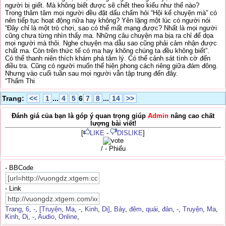
người bị giết. Mà không biết được sẽ chết theo kiểu như thế nào?
Trong thâm tâm mọi người đều đặt dấu chấm hỏi “Hội kể chuyện mà” có
nên tiếp tục hoạt động nữa hay không? Yên lặng một lúc có người nói
“Đây chỉ là một trò chơi, sao có thể mất mạng được? Nhất là mọi người
cũng chưa từng nhìn thấy ma. Những câu chuyện ma bịa ra chỉ để dọa
mọi người mà thôi. Nghe chuyện ma dẫu sao cũng phải cảm nhận được
chất ma. Còn trên thức tế có ma hay không chúng ta đều không biết”.
Có thể thanh niên thích khám phá tâm lý. Có thể cảnh sát tình cờ đến
điều tra. Cũng có người muốn thế hiện phong cách riêng giữa đám đông.
Nhưng vào cuối tuần sau mọi người vẫn tập trung đến đây.
“Thẩm Thi
Trang:
<<
1
...
4
5
6
7
8
...
14
>>
Đánh giá của bạn là góp ý quan trọng giúp
Admin
nâng cao chất
lượng bài viết!
[
LIKE
-
DISLIKE
]
/ - Phiếu
- BBCode
- Link
Trang
,
6
,
-
,
[Truyện
,
Ma
,
-
,
Kinh
,
Dị]
,
Bảy
,
đêm
,
quái
,
đản
,
-
,
Truyện
,
Ma
,
Kinh
,
Dị
,
-
,
Audio
,
Online
,