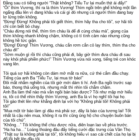
Đằng sau có tiếng người “Thật không? Tiểu Tư lại muốn thịt ái đấy!”
“Ôi” thím Vương, thì ra là thím Vương! Thím ngồi trên ghế không một lần
ngẩng đầu lên vì đang khâu và cái gì đó nhưng cả người thím đang bay
lơ lửng trên không.
“Đừng! Đừng! Không phải tôi giết thím, thím hãy tha cho tôi”, sợ hãi tôi
chỉ còn biết bỏ chạy.
“Cháu đừng nói thế, thím tìm cháu là để đi cùng cháu mà”, giọng của
thím không nhanh không chậm, không có tí tình cảm nào nhưng cũng
không hề tức giận.
“Đừng! Đừng! Thím Vương, cháu cắn rơm cắn cỏ lạy thím, thím tha cho
cháu đi!”
“Sớm muộn gì rồi thì cháu cũng phải đi, bây giờ thím đưa cháu đi sau
này khỏi phải phiền phức!” Thím Vương vừa nói xong, tiếng trẻ con khóc
vang lên.
Tôi quá sợ hãi không còn dám mở mắt ra nữa, cứ thé cắm đầu chạy.
Tiếng của anh Ba “Tiểu Tư, lại mua tờ báo!”
Đôi mắt nhắm nghiền của tôi giờ mới dám ti hí. Anh Ba ngồi trước sạp
báo, thong thả uống trà, nhưng mắt thì nhìn tôi chẳm chằm.
Anh Ba làm thế nào mà vẫn ngồi bán báo được? Tôi như mập mờ hiểu
ra, tôi có thể nhìn thấy thím Vương, anh Ba là vì họ nghĩ tôi hại họ.
Tôi gào thét lên như khẳng định lại với họ “Không phải tôi! Không phải
tôi!”
“Mua một tờ báo làm gì đâu mà phải sợ, đây là báo của tương lai! Tốt
nhất là cậu nên mua, không ít ra thì cũng ủng hộ cho chuyện buôn bán
của tôi chứ”.
“Không…” Tôi không thể chịu được nữa, điên loạn lao về phía trước.
“Ha ha ha…” Loáng thoáng đâu đấy tiếng cười đặc trưng của Vân Thọ.
“Thật sự là không phải tại tôi”, tôi không hiểu vì sao cái chết của họ lại bị
đổ lỗi hết lên đầu tôi.