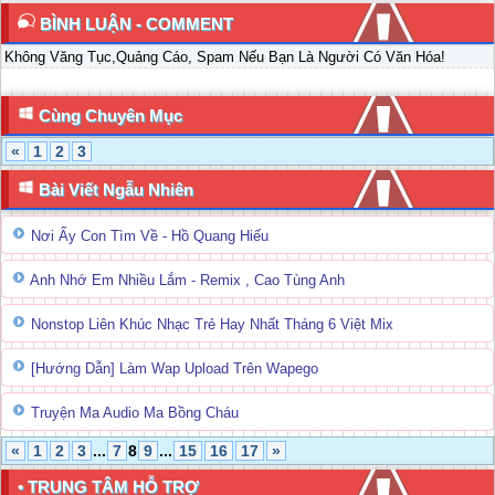
BÌNH LUẬN - COMMENT
Không Văng Tục,Quảng Cáo, Spam Nếu Bạn Là Người Có Văn Hóa!
Cùng Chuyên Mục
«
1
2
3
Bài Viết Ngẫu Nhiên
Nơi Ấy Con Tìm Về - Hồ Quang Hiếu
Anh Nhớ Em Nhiều Lắm - Remix , Cao Tùng Anh
Nonstop Liên Khúc Nhạc Trẻ Hay Nhất Tháng 6 Việt Mix
[Hướng Dẫn] Làm Wap Upload Trên Wapego
Truyện Ma Audio Ma Bồng Cháu
«
1
2
3
...
7
8
9
...
15
16
17
»
• TRUNG TÂM HỖ TRỢ