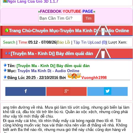
Ngôi Làng Của Gió 3D 1.1.7
»
FACEBOOK
-
YOUTUBE
-
PAGE
«
Trang Chủ
›
Chuyên Mục
›
Truyện Ma Kinh Dị - Audio Online
Search
|
Time:
05:12 - 07/08/26
|
Báo Lỗi
|
Tập Tin UpLoad
(0)
| Lượt Xem:
[Truyện Ma - Kinh Dị] Bảy đêm quái đản
Tên:
[Truyện Ma - Kinh Dị] Bảy đêm quái đản
Mục:
Truyện Ma Kinh Dị - Audio Online
Đăng Lúc 20:25 - 22/10/2016 Bởi
Vuonghh1998
ang trên đường về nhà. Mưa gió làm tôi ướt sũng, nhưng gió biển lại làm
khô tất cả, đầu tóc tôi trở lên bú rù. Quần áo xộc xệch, nhưng cũng phải
như vậy tôi mới thấy dễ chịu.
Đi qua mấy cái kho, tôi nhìn thấy mấy cái bóng ngoặt theo lối rẽ. Tôi
cũng không muốn vác họa vài thân nữa nên vẫn đi thẳng về nhà. Không
biết anh Ba thế nào rồi, nhưng mưa gió thế này chắc cũng dọn hàng về