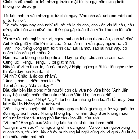
Chắc là đã chuẩn bị kỹ, nhưng trước mặt tôi lại ngại nên cứng lưỡi
không nói được gì.
Tôi kéo anh ta vào nhưng bị từ chối ngay “Vào nhà đã, anh em mình có
gì từ từ nói”.
“Đã mấy ngày nay anh nghĩ rồi, tất cả là do anh, anh đến xin lỗi cậu, cậu
đừng bận hận anh nữa”, hơi thở gấp gáp toàn thân Vân Thọ run lên bần
bật.
“Được rồi, cậu nghỉ sớm đi, ngày mai anh lại qua thăm cậu, anh về đây”.
Anh không để ý đến lời mời của tôi co lắm mà vẫn quay người ra về.
“Vân Thọ”, tiếng động làm tôi tỉnh dậy. Lại là mơ, sao lại như vậy, có
ngầm báo động gì chăng?
Nằm mà tôi không ngủ tiếp được. Hay gọi điện cho anh ta xem sao.
Cùng lúc “Reng… reng…”, tôi giật mình.
Đây là số điện thoại lạ, là của ai đây? Ngập ngừng một lúc tôi nghe máy
thì đầu dây bên kia đã tắt.
“Ai nhỉ? Chắc là do gọi nhầm”.
“Ring… ring…” điện thoại lại kêu.
Tôi nhắc máy “Alô, ai đấy?”
Đầu dây bên kia giọng một người con gái vừa nói vừa khóc “Anh đến
ngay bệnh viện nhân dân nhìn mặt anh Vân Thọ lần cuối đi!”
“Thế nghĩa là sao? Này! Này!”, tôi hỏi dồn nhưng bên kia đã tắt máy. Gọi
lại mấy lần không có ai nghe cả.
“Vân Thọ có chuyện rồi!”, tôi nhảy ngay ra khỏi giường, mặc vội quần áo
đến ngay bệnh viện. Nhưng không kịp. Tôi nhìn thấy điều không muốn
nhìn nhất: tấm vải trắng phủ lên tận đỉnh đầu của anh.
“Vì sao?” Bạn gái của Vân Thọ kéo áo tôi khóc lóc thảm thiết.
“Cái gì mà vì sao?” Tôi ngượng chín cả người. Vô cớ mọi người xung
quanh nhìn, tôi định đẩy cô ấy ra nhưng lại nghĩ cũng chỉ vì quá đâu buồn
nên hiểu nhầm mà thôi.