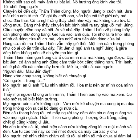
Không biết sao cái máy ảnh tự bật lại. Nó hướng ống kính vào tôi.
Tôi chết lặng người...
Chuyện kể đến đây Thẩm Thiên dừng. Mọi người đang bị cuốn hút, đưa
mắt nhìn anh tò mò. Cô gái ấy chết oan, vẫn hận cái thế giới này mà
chưa đầu thai. Cô ta nghĩ rằng thấy chết như vậy mà không cứu tức là
đồng mưu. Đáng nhẽ thấy chuyện bất bình phải ra tay giúp đỡ mới đúng.
Câu chuyện đêm nay đã hết. Ai về nhà đấy. Thẩm Thiên về phòng thấy
căn phòng như đóng băng. Gió lùa vào lạnh quá. Tôi nhớ là ra khỏi nhà
mình đã đóng cửa rồi cơ mà, vừa nghĩ vừa tiến đến đóng cửa lại.
Đóng cửa rồi mà Thẩm Thiên vẫn thấy gió thổi. Một linh cảm trong phòng
như có ai đó ẩn trốn đâu đấy. Tắt đèn đi ngủ anh ta nghĩ đúng là giữa
đêm hôm không nên kể chuyện ma làm gì.
Thẩm Thiên nằm gọn trong cái ổ của mình mãi mà không ngủ được. Dậy
bật đèn, có ánh sáng anh dũng cảm thấy bớt căng thẳng hơn. Trời lạnh,
có lẽ phải đổi cái chăn dày hơn rồi. Mở tủ, một cái xác người.
“Người đâu! Mau đến đây!”
Hàng xóm chạy sang, không biết có chuyện gì.
“Có người... trong tủ...”
Mọi người an ủi anh “Cậu nhìn nhằm rồi. Hoa mắt nên tự mình dọa mình
thôi”.
Thấy mọi người không ai tin mình, Thẩm Thiên bảo họ vào mà xem. Cứ
vào mở ra sẽ biết hiện trường.
Mọi người còn cười không ngớt. Vừa mới kể chuyện ma xong bị ma dọa
trông không còn ra cái bộ dạng gì nữa cả.
Đèn cầu thang hỏng rồi, có mấy người tay cầm đèn pin quăng quăng soi
vào mọi ngõ ngách. Thẩm Thiên sang phòng Thượng Gia Bằng, sống
chết gì cũng không đi đâu.
Họ đến trước cái tủ, phát hiện cánh cửa không đóng lòi ra một mảnh vải
đen. Cái tủ cao thế này có thể nhét được cả mấy cái xác ý chứ.
Mọi người cứ nhìn chằm chằm cái tủ rồi lại nhìn tôi mà chưa ai dám lại