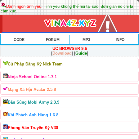
Danh ngôn tình yêu:
Tình yêu không thể hỏi tại sao, đơn giản nó chỉ là
cảm xúc.
CODE
FORUM
MP3
INFO
UC BROWSER 9.6
[
Download
] [
Guide
]
Cú Pháp Đăng Ký Nick Team
Ninja School Online 1.3.1
Mạng Xã Hội Avatar 2.5.8
Bắn Súng Mobi Army 2.3.9
Khí Phách Anh Hùng 1.6.8
Phong Vân Truyền Kỳ V30