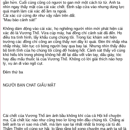
gần hơn. Cuối cùng cũng có ngươi to gan mở một cách từ từ. Anh ta
nhìn ngay thấy mặt của cái xác chết. Định sập cửa vào nhưng dúng lực
quá mạnh làm cái xác đổ ầm ra ngoài.
Cái xác cứ cứng đơ như vậy nằm trên đất.
“Mau báo cảnh sát!”
Không dám động vào cái xác, họ nghiêng người nhìn mới phát hiện cái
xác đó là Vương Thổ. Vừa cúp máy, hai đồng chí cảnh sát đã đến. Họ
điều tra tình hình, lấy khẩu cung chúng tôi. Trong lúc khám xét hiện
trường các đồng chí công an cũng thấy nơi đây kì quái. Đèn thì nhấp nha
nhấp nháy, liên tục có bóng người bay qua bay lại. Nhưng nhìn thấy điệu
bộ bình tĩnh của họ chúng tôi cũng đỡ hoảng hốt. Cảnh sát thấy vô cùng
khó hiểu khi trong phòng không hề để lại dấu vết vân tay, dấu giày, tóc
hay đầu mẩu thuốc lá của Vương Thổ. Không có lời giải thích nào hợp
lý, vụ án đi vào ngõ cụt.
Đêm thứ ba
NGƯỜI BẠN CHAT GIẤU MẶT
Cái chết của Vương Thổ ám ảnh bầu không khí của cả Hội kể chuyện
ma. Cái chết lúc nào như cũng treo lơ lửng trên đầu chúng tôi. Chẳng ai
biết anh ta vì sao mà chết, mà làm sao lại nhất nhất là trong cái tủ đó.
Thẩm Thiên vô cùng sợ hãi, lo lắng rằng kể xong chuyện ma anh ta sẽ là