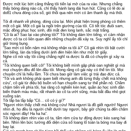
Được một lúc bớt căng thẳng tôi tiến lại mở của ra vào. Nhưng chẳng
thấy bóng dáng nào cả, chỉ thấy hành lang dài hun hút. Cũng có lẽ do ai
do81 chưa đóng cửa sổ, gió thổi qua nên mới có âm thanh ấy mà thôi.
Tôi đi nhanh về phòng, đóng cửa lại. Mới phát hiện trong phòng có thêm
một cô gái. Một cô gái lạ ngồi trên giường của tôi. Cô tết tóc đuôi sam,
mặc đồng phục học sinh, đôi mắt đen long lanh, sắc mặt trắng.
“Cô là ai? Sao lại vào phòng tôi?” Tôi không dám lớn tiếng, vì cảm nhận
được cô ta có liên quan đến những chuyện đã xảy ra. Suy nghĩ ấy tôi chỉ
giữ trong bụng.
“Sao mới có bốn năm mà không nhận ra tôi à?” Cô gái nhìn tôi bật cười
lớn tiếng, làn da trắng dưới ánh đèn hiện lên như một tờ giấy.
Nghe cô nói vậy tôi cũng chẳng nghĩ ra được là đã có chuyện gì xảy ra
cả.
“Tôi không quen biết cô!” Tôi không biết mình gặp phải oan nghiệt gì mà
mọi chuyện đều đổ lên đầu tôi. Mong rằng cô gái này có thể tin tôi. Mọi
chuyện chỉ là hiểu lầm. Tôi chưa bao giờ làm việc gì trái đạo đức cả.
“Tôi và anh không phải quen biết nhưng anh đã từng thấy chết mà không
cứu”, cô gái từ điệu bộ buồn vô hạn chuyển sang tư thế phẫn nộ. Chầm
chậm tiến về phía tôi, hai răng cô nghiến kèn kẹt, quần áo học sinh dần
biến thành màu máu, rất nhanh áo cô ta ướt sũng, máu bắt đầu nhỏ giọt
xuống sàn.
Tôi lắp ba lắp bắp “Cô… cô có ý gì?”
“Ngươi nhìn thấy chết mà không cứu! Nhà ngươi là đồ giết người! Ngươi
nhìn đi, họ đều là người chết dưới tay ngươi, bây giờ chúng ta đến chăm
sóc ngươi đây! Ha ha ha”.
Tôi không dám nhìn vào cô ta, tấm rèm cửa tự động được kéo sang hai
bên. Nhìn lên bức tường đối diện cửa sổ loang lổ toàn la bóng ma bay đi
bay lại.