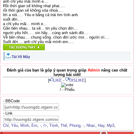
anh chỉ yêu mãi mình e....
Rồi thời gian sẽ không nhạt phai.....
rồi thời gian sẽ không xóa nhoà.....
lời a nói..... Yêu e bằng cả trái tim tình anh.
suốt đời....
a chỉ yêu mãi... mình e...
Gần bên nhau... ta sẽ... tin yêu chọn đời....
người yêu hỡi..... xin hãy... cùng anh sánh đôi....
Về bên nhau.... chung sống. chọn đời ước mơ... người ơi....
Suốt đời.... anh chỉ yêu mãi mình em.....
Tải Về Máy
.
Đánh giá của bạn là góp ý quan trọng giúp
Admin
nâng cao chất
lượng bài viết!
[
LIKE
-
DISLIKE
]
/ - Phiếu
- BBCode
- Link
Chỉ
,
Yêu
,
Mình
,
Em
,
-
,
/>
,
Trịnh
,
Thế
,
Phong
,
-
,
Nhạc
,
Hay
,
Mp3
,