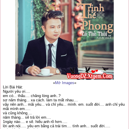
»
Mở Images
«
Lời Bài Hát:
Người yêu ơi....
em có... thấu.... chăng lòng anh..?
sợ năm tháng... xa cách. làm ta mất nhau....
vậy nên anh... mãi yêu... và chỉ yêu... mình. em. suốt đời.... anh chỉ yêu
mãi mình em.....
và cũng không....
năm tháng... sẽ trả lời em....
1ngày nào.... e sẽ. hiểu anh rõ hơn.....
lời anh nói..... yêu em bằng cả trái tim.... tình anh... suốt đời.....