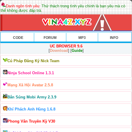
Danh ngôn tình yêu:
Thử thách trong tình yêu chính là bạn yêu mà có
thể không được đáp trả.
CODE
FORUM
MP3
INFO
UC BROWSER 9.6
[
Download
] [
Guide
]
Cú Pháp Đăng Ký Nick Team
Ninja School Online 1.3.1
Mạng Xã Hội Avatar 2.5.8
Bắn Súng Mobi Army 2.3.9
Khí Phách Anh Hùng 1.6.8
Phong Vân Truyền Kỳ V30