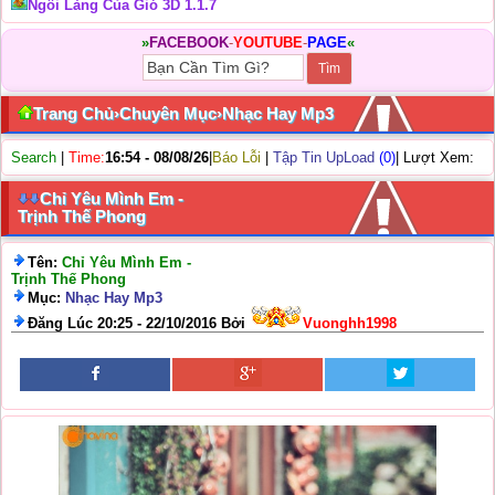
Ngôi Làng Của Gió 3D 1.1.7
»
FACEBOOK
-
YOUTUBE
-
PAGE
«
Trang Chủ
›
Chuyên Mục
›
Nhạc Hay Mp3
Search
|
Time:
16:54 - 08/08/26
|
Báo Lỗi
|
Tập Tin UpLoad
(0)
| Lượt Xem:
Chỉ Yêu Mình Em -
Trịnh Thế Phong
Tên:
Chỉ Yêu Mình Em -
Trịnh Thế Phong
Mục:
Nhạc Hay Mp3
Đăng Lúc 20:25 - 22/10/2016 Bởi
Vuonghh1998