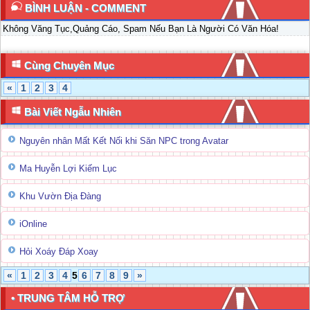
BÌNH LUẬN - COMMENT
Không Văng Tục,Quảng Cáo, Spam Nếu Bạn Là Người Có Văn Hóa!
Cùng Chuyên Mục
«
1
2
3
4
Bài Viết Ngẫu Nhiên
Nguyên nhân Mất Kết Nối khi Săn NPC trong Avatar
Ma Huyễn Lợi Kiếm Lục
Khu Vườn Địa Đàng
iOnline
Hỏi Xoáy Đáp Xoay
«
1
2
3
4
5
6
7
8
9
»
• TRUNG TÂM HỖ TRỢ