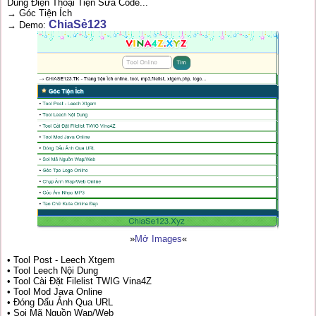
Dùng Điện Thoại Tiện Sửa Code...
→ Góc Tiện Ích
ChiaSẻ123
→ Demo:
»
Mở Images
«
• Tool Post - Leech Xtgem
• Tool Leech Nội Dung
• Tool Cài Đặt Filelist TWIG Vina4Z
• Tool Mod Java Online
• Đóng Dấu Ảnh Qua URL
• Soi Mã Nguồn Wap/Web