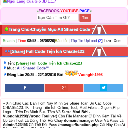
Ngôi Làng Của Gió 3D 1.1.7
»
FACEBOOK
-
YOUTUBE
-
PAGE
«
Trang Chủ
›
Chuyên Mục
›
All Shared Code™
Search
|
Time:
08:58 - 08/08/26
|
Báo Lỗi
|
Tập Tin UpLoad
(2)
| Lượt Xem:
[Share] Full Code Tiện Ích ChiaSe123
Tên:
[Share] Full Code Tiện Ích ChiaSe123
Mục:
All Shared Code™
Đăng Lúc 20:25 - 22/10/2016 Bởi
Vuonghh1998
» Xin Chào Các Bạn Hôm Nay Mình Sẽ Share Toàn Bộ Các Code
CHIASE123.TK - Trang Tiện Ích Online, Tool, Mp3,Filelist, Xtgem,Php,
Logo... Trên Do Mình Sưu Tầm Và Được
Mod Bởi -
Vuonghh1998(Vượng Touliver)
Còn File Manager Ở Đính Kèm Tải Về
Up Lên Host Là Dùng Thôi Rồi Chạy
domain/manager
User Và Pass Là
Admin/123456
Có Thể Đổi Pass
/manager/function.php
Cái Này Cho Ai