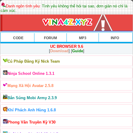
Danh ngôn tình yêu:
Tình yêu không thể hỏi tại sao, đơn giản nó chỉ là
cảm xúc.
CODE
FORUM
MP3
INFO
UC BROWSER 9.6
[
Download
] [
Guide
]
Cú Pháp Đăng Ký Nick Team
Ninja School Online 1.3.1
Mạng Xã Hội Avatar 2.5.8
Bắn Súng Mobi Army 2.3.9
Khí Phách Anh Hùng 1.6.8
Phong Vân Truyền Kỳ V30