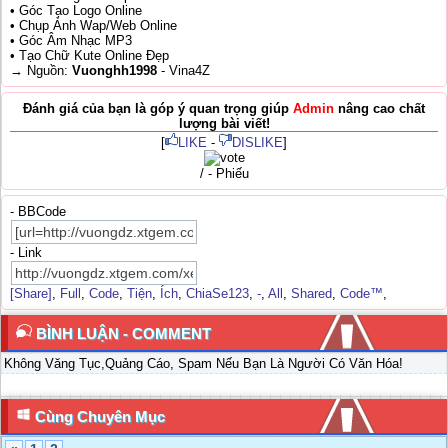
• Góc Tạo Logo Online
• Chụp Ảnh Wap/Web Online
• Góc Âm Nhạc MP3
• Tạo Chữ Kute Online Đẹp
→ Nguồn:
Vuonghh1998
- Vina4Z
Đánh giá của bạn là góp ý quan trọng giúp
Admin
nâng cao chất
lượng bài viết!
[
LIKE
-
DISLIKE
]
/ - Phiếu
- BBCode
- Link
[Share]
,
Full
,
Code
,
Tiện
,
Ích
,
ChiaSe123
,
-
,
All
,
Shared
,
Code™
,
BÌNH LUẬN - COMMENT
Không Văng Tục,Quảng Cáo, Spam Nếu Bạn Là Người Có Văn Hóa!
Cùng Chuyên Mục