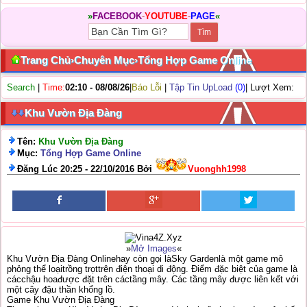
»
FACEBOOK
-
YOUTUBE
-
PAGE
«
Trang Chủ
›
Chuyên Mục
›
Tổng Hợp Game Online
Search
|
Time:
02:10 - 08/08/26
|
Báo Lỗi
|
Tập Tin UpLoad
(0)
| Lượt Xem:
Khu Vườn Địa Đàng
Tên:
Khu Vườn Địa Đàng
Mục:
Tổng Hợp Game Online
Đăng Lúc 20:25 - 22/10/2016 Bởi
Vuonghh1998
»
Mở Images
«
Khu Vườn Địa Đàng Onlinehay còn gọi làSky Gardenlà một game mô
phỏng thể loạitrồng trọttrên điện thoại di động. Điểm đặc biệt của game là
cácchậu hoađược đặt trên cáctầng mây. Các tầng mây được liên kết với
một cây đậu thần khổng lồ.
Game Khu Vườn Địa Đàng