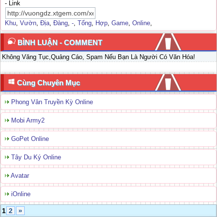
- Link
Khu
,
Vườn
,
Địa
,
Đàng
,
-
,
Tổng
,
Hợp
,
Game
,
Online
,
BÌNH LUẬN - COMMENT
Không Văng Tục,Quảng Cáo, Spam Nếu Bạn Là Người Có Văn Hóa!
Cùng Chuyên Mục
Phong Vân Truyền Kỳ Online
Mobi Army2
GoPet Online
Tây Du Ký Online
Avatar
iOnline
1
2
»