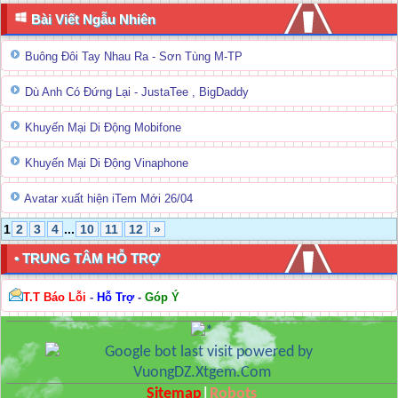
Bài Viết Ngẫu Nhiên
Buông Đôi Tay Nhau Ra - Sơn Tùng M-TP
Dù Anh Có Đứng Lại - JustaTee , BigDaddy
Khuyến Mại Di Động Mobifone
Khuyến Mại Di Động Vinaphone
Avatar xuất hiện iTem Mới 26/04
1
2
3
4
...
10
11
12
»
• TRUNG TÂM HỖ TRỢ
T.T Báo Lỗi
-
Hỗ Trợ
-
Góp Ý
Sitemap
|
Robots