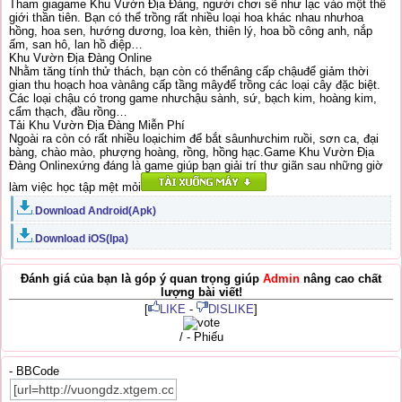
Tham giagame Khu Vườn Địa Đàng, người chơi sẽ như lạc vào một thế
giới thần tiên. Bạn có thể trồng rất nhiều loại hoa khác nhau nhưhoa
hồng, hoa sen, hướng dương, loa kèn, thiên lý, hoa bồ công anh, nắp
ấm, san hô, lan hồ điệp…
Khu Vườn Địa Đàng Online
Nhằm tăng tính thử thách, bạn còn có thểnâng cấp chậuđể giảm thời
gian thu hoạch hoa vànâng cấp tầng mâyđể trồng các loại cây đặc biệt.
Các loại chậu có trong game nhưchậu sành, sứ, bạch kim, hoàng kim,
cẩm thạch, đầu rồng…
Tải Khu Vườn Địa Đàng Miễn Phí
Ngoài ra còn có rất nhiều loạichim để bắt sâunhưchim ruồi, sơn ca, đại
bàng, chào mào, phượng hoàng, rồng, hồng hạc.Game Khu Vườn Địa
Đàng Onlinexứng đáng là game giúp bạn giải trí thư giãn sau những giờ
làm việc học tập mệt mỏi
Download Android(Apk)
.
Download iOS(Ipa)
.
Đánh giá của bạn là góp ý quan trọng giúp
Admin
nâng cao chất
lượng bài viết!
[
LIKE
-
DISLIKE
]
/ - Phiếu
- BBCode