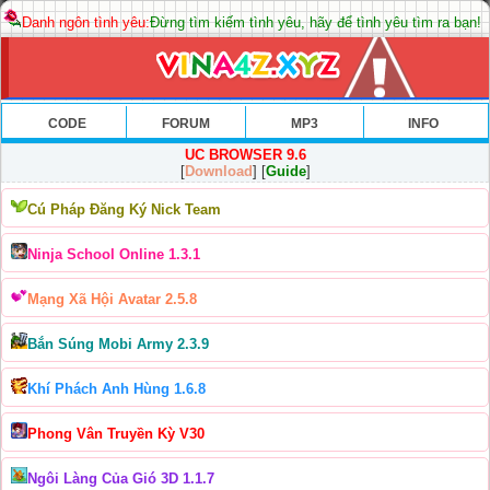
Danh ngôn tình yêu:
Đừng tìm kiếm tình yêu, hãy để tình yêu tìm ra bạn!
CODE
FORUM
MP3
INFO
UC BROWSER 9.6
[
Download
] [
Guide
]
Cú Pháp Đăng Ký Nick Team
Ninja School Online 1.3.1
Mạng Xã Hội Avatar 2.5.8
Bắn Súng Mobi Army 2.3.9
Khí Phách Anh Hùng 1.6.8
Phong Vân Truyền Kỳ V30
Ngôi Làng Của Gió 3D 1.1.7