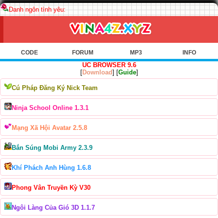
Danh ngôn tình yêu:
CODE
FORUM
MP3
INFO
UC BROWSER 9.6
[
Download
] [
Guide
]
Cú Pháp Đăng Ký Nick Team
Ninja School Online 1.3.1
Mạng Xã Hội Avatar 2.5.8
Bắn Súng Mobi Army 2.3.9
Khí Phách Anh Hùng 1.6.8
Phong Vân Truyền Kỳ V30
Ngôi Làng Của Gió 3D 1.1.7