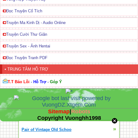
Đọc Truyện Cổ Tích
Truyện Ma Kinh Dị - Audio Online
Truyện Cười Thư Giãn
Truyện Sex - Ảnh Hentai
Đọc Truyện Tranh PDF
• TRUNG TÂM HỖ TRỢ
T.T Báo Lỗi
-
Hỗ Trợ
-
Góp Ý
Sitemap
|
Robots
Copyright Vuonghh1998
»
Pair of Vintage Old Schoo