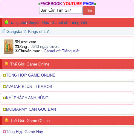
»
FACEBOOK
-
YOUTUBE
-
PAGE
«
Trang chủ
›
Chuyên Mục
›
GameLoft Tiếng Việt
Gangstar 2: Kings of L.A
Lượt xem :
Đăng :
3643 ngày trước
Chuyên mục :
GameLoft Tiếng Việt
Thế Giới Game Online
TỔNG HỢP GAME ONLINE
AVATAR PLUS - TEAMOBI
KHÍ PHÁCH ANH HÙNG
MOBIARMY CĂN GÓC BẮN
Thế Giới Game Offline
Tổng Hợp Game Hay