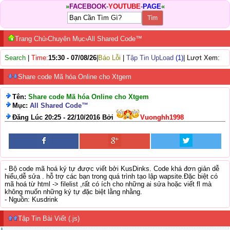
»
FACEBOOK
-
YOUTUBE
-
PAGE
«
Trang Chủ
›
Chuyên Mục
›
All Shared Code™
Search
|
Time:
15:30 - 07/08/26
|
Báo Lỗi
|
Tập Tin UpLoad
(1)
| Lượt Xem:
Share code Mã hóa Online cho Xtgem
Tên:
Share code Mã hóa Online cho Xtgem
Mục:
All Shared Code™
Đăng Lúc 20:25 - 22/10/2016 Bởi
Vuonghh1998
- Bộ code mã hoá ký tự được viết bởi KusDinks. Code khá đơn giản dễ
hiểu,dễ sửa . hỗ trợ các bạn trong quá trình tạo lập wapsite.Đặc biệt có
mã hoá từ html -> filelist ,rất có ích cho những ai sửa hoặc viết fl mà
không muốn những ký tự đặc biệt lằng nhằng.
- Nguồn: Kusdrink
Tập Tin Bài Viết (.js)