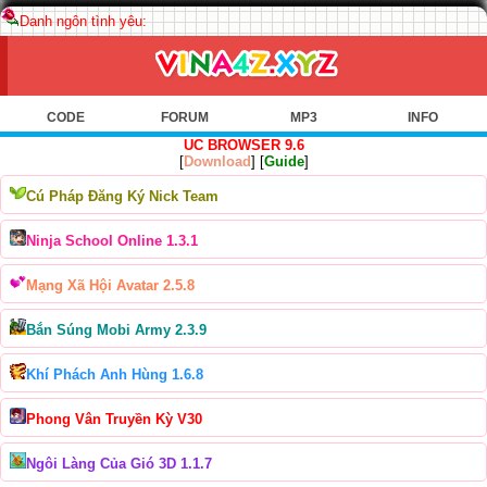
Danh ngôn tình yêu:
CODE
FORUM
MP3
INFO
UC BROWSER 9.6
[
Download
] [
Guide
]
Cú Pháp Đăng Ký Nick Team
Ninja School Online 1.3.1
Mạng Xã Hội Avatar 2.5.8
Bắn Súng Mobi Army 2.3.9
Khí Phách Anh Hùng 1.6.8
Phong Vân Truyền Kỳ V30
Ngôi Làng Của Gió 3D 1.1.7