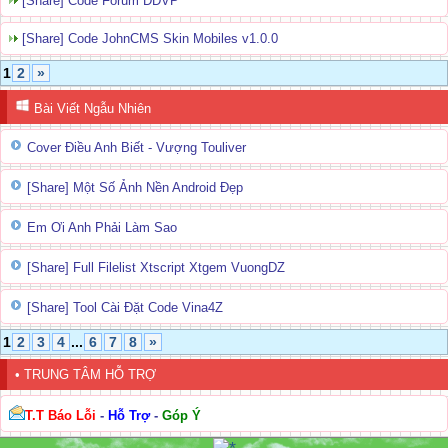
[Share] Code Forum DDVP
[Share] Code JohnCMS Skin Mobiles v1.0.0
1
2
»
Bài Viết Ngẫu Nhiên
Cover Điều Anh Biết - Vượng Touliver
[Share] Một Số Ảnh Nền Android Đẹp
Em Ơi Anh Phải Làm Sao
[Share] Full Filelist Xtscript Xtgem VuongDZ
[Share] Tool Cài Đặt Code Vina4Z
1
2
3
4
...
6
7
8
»
• TRUNG TÂM HỖ TRỢ
T.T Báo Lỗi
-
Hỗ Trợ
-
Góp Ý