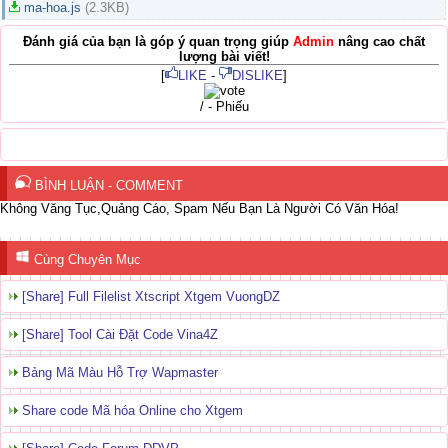
ma-hoa.js
(2.3KB)
Đánh giá của bạn là góp ý quan trọng giúp
Admin
nâng cao chất
lượng bài viết!
[
LIKE
-
DISLIKE
]
/ - Phiếu
BÌNH LUẬN - COMMENT
Không Văng Tục,Quảng Cáo, Spam Nếu Bạn Là Người Có Văn Hóa!
Cùng Chuyên Mục
[Share] Full Filelist Xtscript Xtgem VuongDZ
[Share] Tool Cài Đặt Code Vina4Z
Bảng Mã Màu Hỗ Trợ Wapmaster
Share code Mã hóa Online cho Xtgem