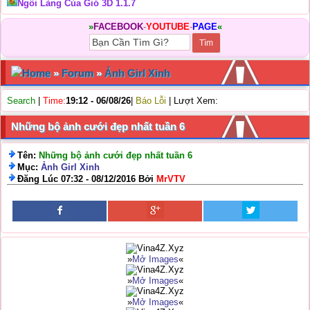
Ngôi Làng Của Gió 3D 1.1.7
»
FACEBOOK
-
YOUTUBE
-
PAGE
«
Home
»
Forum
»
Ảnh Girl Xinh
Search
|
Time:
19:12 - 06/08/26
|
Báo Lỗi
| Lượt Xem:
Những bộ ảnh cưới đẹp nhất tuần 6
Tên:
Những bộ ảnh cưới đẹp nhất tuần 6
Mục:
Ảnh Girl Xinh
Đăng Lúc 07:32 - 08/12/2016 Bởi
MrVTV
»
Mở Images
«
»
Mở Images
«
»
Mở Images
«