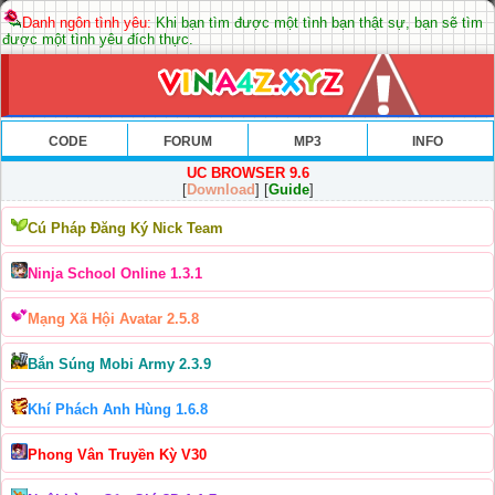
Danh ngôn tình yêu:
Khi bạn tìm được một tình bạn thật sự, bạn sẽ tìm
được một tình yêu đích thực.
CODE
FORUM
MP3
INFO
UC BROWSER 9.6
[
Download
] [
Guide
]
Cú Pháp Đăng Ký Nick Team
Ninja School Online 1.3.1
Mạng Xã Hội Avatar 2.5.8
Bắn Súng Mobi Army 2.3.9
Khí Phách Anh Hùng 1.6.8
Phong Vân Truyền Kỳ V30