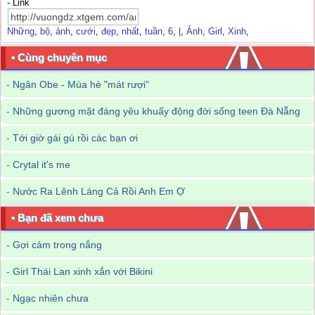
- Link
Những
,
bộ
,
ảnh
,
cưới
,
đẹp
,
nhất
,
tuần
,
6
,
|
,
Ảnh
,
Girl
,
Xinh
,
• Cùng chuyên mục
-
Ngân Obe - Mùa hè "mát rượi"
-
Những gương mặt đáng yêu khuấy động đời sống teen Đà Nẵng
-
Tới giờ gái gú rồi các bạn ơi
-
Crytal it's me
-
Nước Ra Lênh Láng Cả Rồi Anh Em Ợ
• Bạn đã xem chưa
-
Gợi cảm trong nắng
-
Girl Thái Lan xinh xắn với Bikini
-
Ngạc nhiên chưa