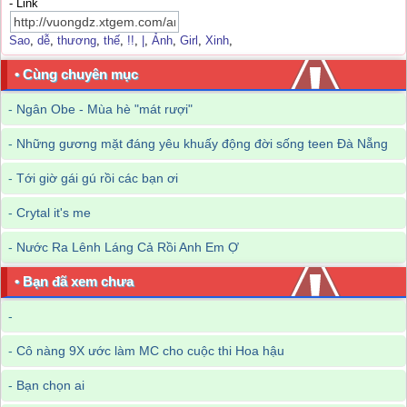
- Link
Sao
,
dễ
,
thương
,
thế
,
!!
,
|
,
Ảnh
,
Girl
,
Xinh
,
• Cùng chuyên mục
-
Ngân Obe - Mùa hè "mát rượi"
-
Những gương mặt đáng yêu khuấy động đời sống teen Đà Nẵng
-
Tới giờ gái gú rồi các bạn ơi
-
Crytal it's me
-
Nước Ra Lênh Láng Cả Rồi Anh Em Ợ
• Bạn đã xem chưa
-
-
Cô nàng 9X ước làm MC cho cuộc thi Hoa hậu
-
Bạn chọn ai