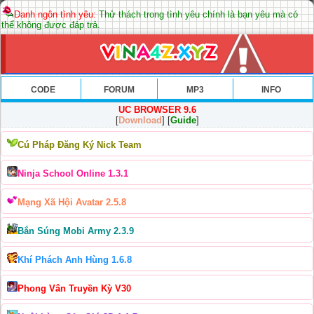
Danh ngôn tình yêu:
Thử thách trong tình yêu chính là bạn yêu mà có
thể không được đáp trả.
CODE
FORUM
MP3
INFO
UC BROWSER 9.6
[
Download
] [
Guide
]
Cú Pháp Đăng Ký Nick Team
Ninja School Online 1.3.1
Mạng Xã Hội Avatar 2.5.8
Bắn Súng Mobi Army 2.3.9
Khí Phách Anh Hùng 1.6.8
Phong Vân Truyền Kỳ V30