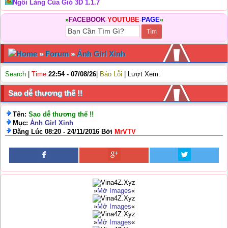
Ngôi Làng Của Gió 3D 1.1.7
»
FACEBOOK
-
YOUTUBE
-
PAGE
«
Home
»
Forum
»
Ảnh Girl Xinh
Search
|
Time:
22:54 - 07/08/26
|
Báo Lỗi
| Lượt Xem:
Sao dễ thương thế !!
Tên:
Sao dễ thương thế !!
Mục:
Ảnh Girl Xinh
Đăng Lúc 08:20 - 24/11/2016 Bởi
MrVTV
»
Mở Images
«
»
Mở Images
«
»
Mở Images
«