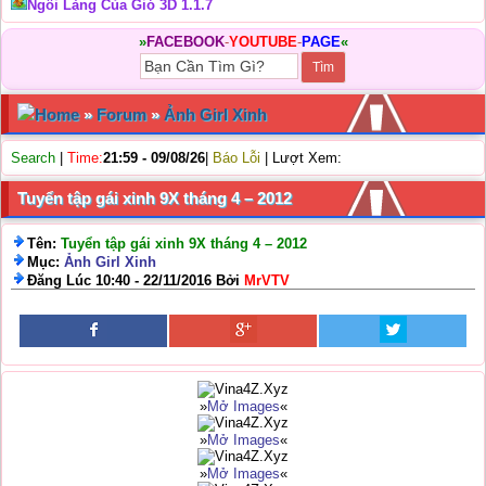
Ngôi Làng Của Gió 3D 1.1.7
»
FACEBOOK
-
YOUTUBE
-
PAGE
«
Home
»
Forum
»
Ảnh Girl Xinh
Search
|
Time:
21:59 - 09/08/26
|
Báo Lỗi
| Lượt Xem:
Tuyển tập gái xinh 9X tháng 4 – 2012
Tên:
Tuyển tập gái xinh 9X tháng 4 – 2012
Mục:
Ảnh Girl Xinh
Đăng Lúc 10:40 - 22/11/2016 Bởi
MrVTV
»
Mở Images
«
»
Mở Images
«
»
Mở Images
«