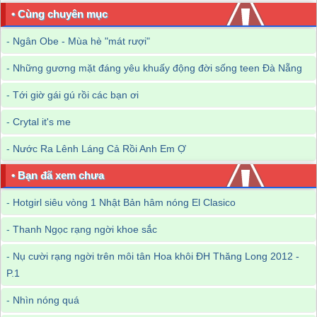
• Cùng chuyên mục
-
Ngân Obe - Mùa hè "mát rượi"
-
Những gương mặt đáng yêu khuấy động đời sống teen Đà Nẵng
-
Tới giờ gái gú rồi các bạn ơi
-
Crytal it's me
-
Nước Ra Lênh Láng Cả Rồi Anh Em Ợ
• Bạn đã xem chưa
-
Hotgirl siêu vòng 1 Nhật Bản hâm nóng El Clasico
-
Thanh Ngọc rạng ngời khoe sắc
-
Nụ cười rạng ngời trên môi tân Hoa khôi ĐH Thăng Long 2012 -
P.1
-
Nhìn nóng quá