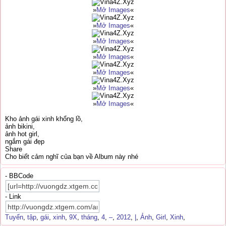
»
Mở Images
«
»
Mở Images
«
»
Mở Images
«
»
Mở Images
«
»
Mở Images
«
»
Mở Images
«
»
Mở Images
«
Kho ảnh gái xinh khổng lồ,
ảnh bikini,
ảnh hot girl,
ngắm gái đẹp
Share
Cho biết cảm nghĩ của bạn về Album này nhé
- BBCode
- Link
Tuyển
,
tập
,
gái
,
xinh
,
9X
,
tháng
,
4
,
–
,
2012
,
|
,
Ảnh
,
Girl
,
Xinh
,