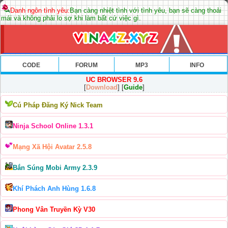
Danh ngôn tình yêu:
Bạn càng nhiệt tình với tình yêu, bạn sẽ càng thoải
mái và không phải lo sợ khi làm bất cứ việc gì.
CODE
FORUM
MP3
INFO
UC BROWSER 9.6
[
Download
] [
Guide
]
Cú Pháp Đăng Ký Nick Team
Ninja School Online 1.3.1
Mạng Xã Hội Avatar 2.5.8
Bắn Súng Mobi Army 2.3.9
Khí Phách Anh Hùng 1.6.8
Phong Vân Truyền Kỳ V30