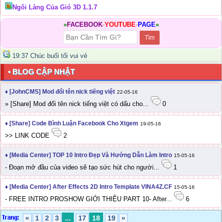
Ngôi Làng Của Gió 3D 1.1.7
»
FACEBOOK
-
YOUTUBE
-
PAGE
«
19:37 Chúc buổi tối vui vẻ
• BLOG CẬP NHẬT
♦ [JohnCMS] Mod đổi tên nick tiếng việt
22-05-16
» [Share] Mod đổi tên nick tiếng việt có dấu cho...
0
♦ [Share] Code Bình Luận Facebook Cho Xtgem
19-05-16
>> LINK CODE
2
♦ [Media Center] TOP 10 Intro Đẹp Và Hướng Dẫn Làm Intro
15-05-16
- Đoạn mở đầu của video sẽ tạo sức hút cho người...
1
♦ [Media Center] After Effects 2D Intro Template VINA4Z.CF
15-05-16
- FREE INTRO PROSHOW GIỚI THIỆU PART 10- After...
6
«
1
2
3
...
17
18
19
»