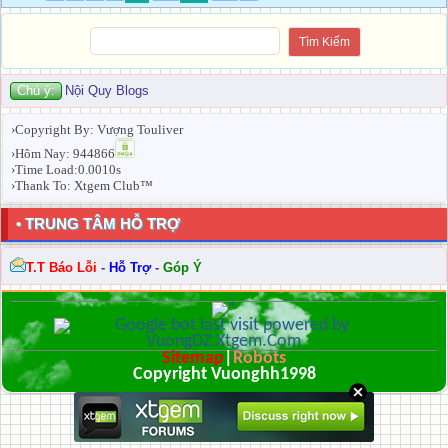
Chú ý:
Nội Quy Blogs
›Copyright By: Vượng Touliver
›Hôm Nay: 944866
›Time Load:0.0010s
›Thank To: Xtgem Club™
• TRUNG TÂM HỖ TRỢ
T.T Báo Lỗi
-
Hỗ Trợ
-
Góp Ý
Sitemap
|
Robots
Copyright Vuonghh1998