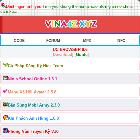
Danh ngôn tình yêu:
Tình yêu không thể hỏi tại sao, đơn giản nó chỉ là
cảm xúc.
CODE
FORUM
MP3
INFO
UC BROWSER 9.6
[
Download
] [
Guide
]
Cú Pháp Đăng Ký Nick Team
Ninja School Online 1.3.1
Mạng Xã Hội Avatar 2.5.8
Bắn Súng Mobi Army 2.3.9
Khí Phách Anh Hùng 1.6.8
Phong Vân Truyền Kỳ V30