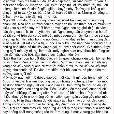
Việc xuất hiện ma trên núi đã lan đi khắp thôn, sự việc được truyền đi
một cách thần kỳ. Ngay sau đó, thím Đoạn trở lại đây thăm tôi, bà luôn
miệng niệm linh rồi xin tôi giấu giếm chuyện này. Tưởng sẽ không có
chuyện gì to tát xảy ra, bà trả lại tôi toàn bộ tiền nhà. Nhưng tôi cũng an
ủi bà mấy câu, sắp đén năm mới rồi.
Ngày 30 hôm đó, đồi cỏ bỗng nhiên náo nhiệt hẳn lên, rất nhiều công
nhân đến. Nhà anh Trương còn có mấy cán bộ đến thăm hỏi và muốn tìm
hiểu xem sự việc xảy ra tối hôm trước. Nghe bọn họ giới thiệu từ việc
bảo tàng của tỉnh, tôi thuyết trình lại. Nghe xong câu chuyện bọn họ có
vẻ rất vui vì trên đồi cỏ có mộ của một vương gia Tây Hán, theo sử sách
ghi chép lại. Nếu như bọn họ nói đúng thì nơi đây sẽ trở thành vùng đất
xuất hiện di vật rất có giá trị, vì bốc lửa ở khu mộ nên theo ngôn ngữ của
những nhà khảo cổ thì đây được gọi là: “Nơi chết chóc”. Giải thích được
rằng ngôi mộ này rất nghiêm mật, mấy nghìn năm nay chưa hề có người
nào đến đây đào bới, đây được coi là phát hiện lớn.
Ngày thứ hai, bọn họ bắt đầu đào, vì là người chứng kiến toàn bộ nên tôi
có vinh hạnh đến tận nơi xem họ đào. Rất nhiều nhân viên cầm những
xẻng nhỏ để không bị ảnh hưởng tới phần dưới, rồi họ để vào đấy một
lượng như thuốc nổ. Đo đạc tìm kiếm một hồi sau thì đã phát hiện ra
đường vào ngôi mộ.
Mấy ngày nay ngôi mộ được đào bới một cách tỉ mỉ, bên trong ngôi mộ
được phân thành nhiều lớp, ở giữa có những ống tre quý hiếm, và một
số dúng thường ngày rất cũ. Càng đào sau bên trong thì những đồ vật
mềm nhẹ xuất hiện càng nhiều. Đến lúc đào đến tầng cuối cùng thì chỉ
thấy toàn những bộ xương nằm ở các tư thế khác nhau, ở giữa có rất
nhiều khúc gỗ to như miệng bát lớn xếp ngay ngắn vuông góc như một
ngôi nhà. Nhìn thấy những đồ vật này, các nhà khảo cổ học đều cười.
Trong số đó có người bảo tôi rằng, đây được gọi là “Hoàng trường đế
tấu”. Chỉ cần nhìn thấy cái này cũng đủ nói rõ ràng chủ nhân của ngôi mộ
này không phải trong hoàng tộc thì ít ra cũng là một vương gia khác họ.