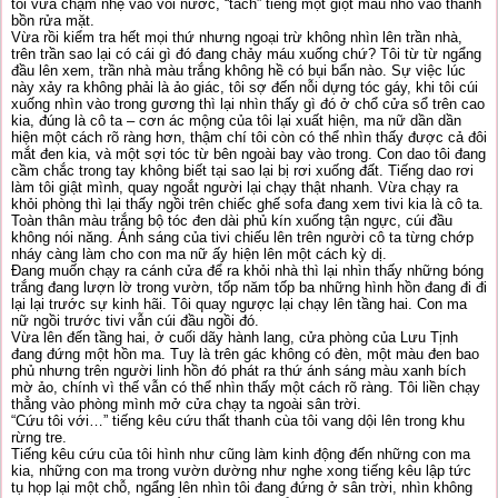
tôi vừa chạm nhẹ vào vòi nước, “tách” tiếng một giọt máu nhỏ vào thanh
bồn rửa mặt.
Vừa rồi kiểm tra hết mọi thứ nhưng ngoại trừ không nhìn lên trần nhà,
trên trần sao lại có cái gì đó đang chảy máu xuống chứ? Tôi từ từ ngẩng
đầu lên xem, trần nhà màu trắng không hề có bụi bẩn nào. Sự việc lúc
này xảy ra không phải là ảo giác, tôi sợ đến nỗi dựng tóc gáy, khi tôi cúi
xuống nhìn vào trong gương thì lại nhìn thấy gì đó ở chổ cửa sổ trên cao
kia, đúng là cô ta – cơn ác mộng của tôi lại xuất hiện, ma nữ dần dần
hiện một cách rõ ràng hơn, thậm chí tôi còn có thể nhìn thấy được cả đôi
mắt đen kia, và một sợi tóc từ bên ngoài bay vào trong. Con dao tôi đang
cầm chắc trong tay không biết tại sao lại bị rơi xuống đất. Tiếng dao rơi
làm tôi giật mình, quay ngoắt người lại chạy thật nhanh. Vừa chạy ra
khỏi phòng thì lại thấy ngồi trên chiếc ghế sofa đang xem tivi kia là cô ta.
Toàn thân màu trắng bộ tóc đen dài phủ kín xuống tận ngực, cúi đầu
không nói năng. Ánh sáng của tivi chiếu lên trên người cô ta từng chớp
nháy càng làm cho con ma nữ ấy hiện lên một cách kỳ dị.
Đang muốn chạy ra cánh cửa để ra khỏi nhà thì lại nhìn thấy những bóng
trắng đang lượn lờ trong vườn, tốp năm tốp ba những hình hồn đang đi đi
lại lại trước sự kinh hãi. Tôi quay ngược lại chạy lên tầng hai. Con ma
nữ ngồi trước tivi vẫn cúi đầu ngồi đó.
Vừa lên đến tầng hai, ở cuối dãy hành lang, cửa phòng của Lưu Tịnh
đang đứng một hồn ma. Tuy là trên gác không có đèn, một màu đen bao
phủ nhưng trên người linh hồn đó phát ra thứ ánh sáng màu xanh bích
mờ ảo, chính vì thế vẫn có thể nhìn thấy một cách rõ ràng. Tôi liền chạy
thẳng vào phòng mình mở cửa chạy ta ngoài sân trời.
“Cứu tôi với…” tiếng kêu cứu thất thanh cùa tôi vang dội lên trong khu
rừng tre.
Tiếng kêu cứu của tôi hình như cũng làm kinh động đến những con ma
kia, những con ma trong vườn dường như nghe xong tiếng kêu lập tức
tụ họp lại một chỗ, ngẩng lên nhìn tôi đang đứng ở sân trời, nhìn không