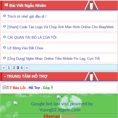
Bài Viết Ngẫu Nhiên
Thích tớ nhé! gật đầu đi !
[Share] Code Tạo Logo Và Chụp Ảnh Màn Hình Online Cho Wap/Web
CÁI QUAN TÀI ĐÓ LÀ CỦA TÔI
Lỡ Động Vào Đất Chùa
[Ứng Dụng] Nghe Nhạc Online Trên Mobile Fix Lag, Cực Tốt
«
1
2
3
4
»
• TRUNG TÂM HỖ TRỢ
T.T Báo Lỗi
-
Hỗ Trợ
-
Góp Ý
Sitemap
|
Robots