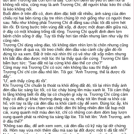
đợi anh Trương dắt con lợn ra đây. Con lợn bệnh đó yếu ớt đến nỗi đi
không nổi nữa, cũng may là anh Trương Chí, để người khác kéo thì chắc
là kéo không nổi.
Buổi đêm ở trên đồi cỏ, đom đóm đặc biệt rất nhiều, ánh sáng của đèn
chiếu rọi hai bên rừng cây tre nhìn chúng lờ mờ giống như có người theo
sau. Nếu như không phải Trương Chí đi đằng sau chắc tôi đã sớm hét
lên rồi. Đi từng bước trên vùng đất xốp, đi được một đoạn đến giữa núi,
ở đây có một khoảng trống rất rộng. Trương Chí quyết định đem lợn
bệnh chôn sống ở đây. Tuy tôi thấy hơi tàn nhẫn nhưng làm như vậy thì
cũng nên.
Trương Chí dùng xẻng đào, tôi không dám nhìn lợn bị chôn nhưng cũng
không dám đi quá xa, tôi treo chiếc đèn dầu vào cành cây gần đó rồi
đứng từ xa xem. Đất ở trên núi nhín thì có vẻ như rất xốp mềm nhưng
khi bắt đầu đào được một lúc thì lại thấy quá rắn cứng. Trương Chí lẩm
bẩm bực tức: “Sao đất nó lại cứng khó đào thế cơ chứ?”
Cũng may mà Trương Chí có sức nên không lâu sau thì thấy anh
Trương Chí chỉ còn đầu nhô lên. Tôi gọi: “Anh Trương, thế là được rồi
đấy”.
“Ư, anh thấy cũng đủ rồi”.
Khi Trương Chí chuẩn bị thoát ra khỏi đống đất đó, tôi lại nhìn thấy ánh
đèn dầu lúc sáng lúc tối, có lúc cháy bùng lên màu xanh lè. Tôi cảm thấy
lo lắng không biết rồi đây lại có chuyện gì xảy ra. Trương Chí cũng cảm
thấy có điều gì khác thường đang xảy ra, nhảy tót lên thoát ra khỏi cái
hố, với tay ra lấy cái đèn dầu ra khỏi cành cây để xem. Đúng lúc ấy, khi
tay của anh ý vừa chạm vào chiếc đèn thì bỗng nhiên đèn tắt bụp một
cái, xung quanh một màu đen kịt, chỉ có những con đom đóm bay lượn
xung quanh phát ra những tia sáng lập lòe. Tôi hét lên: “Anh Trương, anh
ở đâu thế?”
“Không sao đâu, để anh xem xem, cái đèn dầu cũ kỹ này lại dở chứng
rồi. Hôm nay vừa mới thêm dầu mà sao lại đốt được một tí đã tắt nhỉ?”