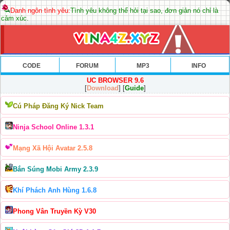
Danh ngôn tình yêu:
Tình yêu không thể hỏi tại sao, đơn giản nó chỉ là
cảm xúc.
CODE
FORUM
MP3
INFO
UC BROWSER 9.6
[
Download
] [
Guide
]
Cú Pháp Đăng Ký Nick Team
Ninja School Online 1.3.1
Mạng Xã Hội Avatar 2.5.8
Bắn Súng Mobi Army 2.3.9
Khí Phách Anh Hùng 1.6.8
Phong Vân Truyền Kỳ V30