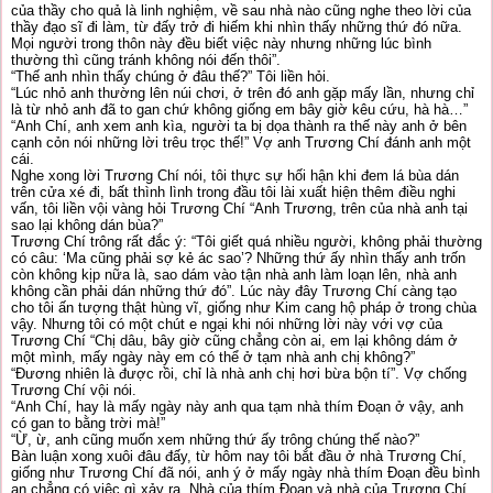
của thầy cho quả là linh nghiệm, về sau nhà nào cũng nghe theo lời của
thầy đạo sĩ đi làm, từ đấy trở đi hiếm khi nhìn thấy những thứ đó nữa.
Mọi người trong thôn này đều biết việc này nhưng những lúc bình
thường thì cũng tránh không nói đến thôi”.
“Thế anh nhìn thấy chúng ở đâu thế?” Tôi liền hỏi.
“Lúc nhỏ anh thường lên núi chơi, ở trên đó anh gặp mấy lần, nhưng chỉ
là từ nhỏ anh đã to gan chứ không giống em bây giờ kêu cứu, hà hà…”
“Anh Chí, anh xem anh kìa, người ta bị dọa thành ra thế này anh ở bên
cạnh cỏn nói những lời trêu trọc thế!” Vợ anh Trương Chí đánh anh một
cái.
Nghe xong lời Trương Chí nói, tôi thực sự hối hận khi đem lá bùa dán
trên cửa xé đi, bất thình lình trong đầu tôi lài xuất hiện thêm điều nghi
vấn, tôi liền vội vàng hỏi Trương Chí “Anh Trương, trên của nhà anh tại
sao lại không dán bùa?”
Trương Chí trông rất đắc ý: “Tôi giết quá nhiều người, không phải thường
có câu: ‘Ma cũng phải sợ kẻ ác sao’? Những thứ ấy nhìn thấy anh trốn
còn không kịp nữa là, sao dám vào tận nhà anh làm loạn lên, nhà anh
không cần phải dán những thứ đó”. Lúc này đây Trương Chí càng tạo
cho tôi ấn tượng thật hùng vĩ, giống như Kim cang hộ pháp ở trong chùa
vậy. Nhưng tôi có một chút e ngại khi nói những lời này với vợ của
Trương Chí “Chị dâu, bây giờ cũng chẳng còn ai, em lại không dám ở
một mình, mấy ngày này em có thể ở tạm nhà anh chị không?”
“Đương nhiên là được rồi, chỉ là nhà anh chị hơi bừa bộn tí”. Vợ chống
Trương Chí vội nói.
“Anh Chí, hay là mấy ngày này anh qua tạm nhà thím Đoạn ở vậy, anh
có gan to bằng trời mà!”
“Ừ, ừ, anh cũng muốn xem những thứ ấy trông chúng thế nào?”
Bàn luận xong xuôi đâu đấy, từ hôm nay tôi bắt đầu ở nhà Trương Chí,
giống như Trương Chí đã nói, anh ý ở mấy ngày nhà thím Đoạn đều bình
an chẳng có việc gì xảy ra. Nhà của thím Đoạn và nhà của Trương Chí