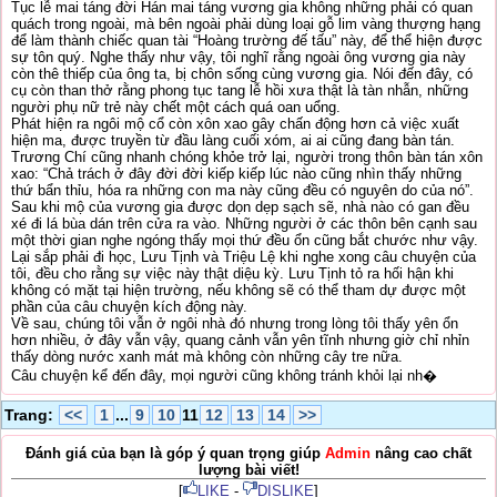
Tục lễ mai táng đời Hán mai táng vương gia không những phải có quan
quách trong ngoài, mà bên ngoài phải dùng loại gỗ lim vàng thượng hạng
để làm thành chiếc quan tài “Hoàng trường đế tấu” này, để thể hiện được
sự tôn quý. Nghe thấy như vậy, tôi nghĩ rằng ngoài ông vương gia này
còn thê thiếp của ông ta, bị chôn sống cùng vương gia. Nói đến đây, có
cụ còn than thở rằng phong tục tang lễ hồi xưa thật là tàn nhẫn, những
người phụ nữ trẻ này chết một cách quá oan uổng.
Phát hiện ra ngôi mộ cổ còn xôn xao gây chấn động hơn cả việc xuất
hiện ma, được truyền từ đầu làng cuối xóm, ai ai cũng đang bàn tán.
Trương Chí cũng nhanh chóng khỏe trở lại, người trong thôn bàn tán xôn
xao: “Chả trách ở đây đời đời kiếp kiếp lúc nào cũng nhìn thấy những
thứ bẩn thỉu, hóa ra những con ma này cũng đều có nguyên do của nó”.
Sau khi mộ của vương gia được dọn dẹp sạch sẽ, nhà nào có gan đều
xé đi lá bùa dán trên cửa ra vào. Những người ở các thôn bên cạnh sau
một thời gian nghe ngóng thấy mọi thứ đều ổn cũng bắt chước như vậy.
Lại sắp phải đi học, Lưu Tịnh và Triệu Lệ khi nghe xong câu chuyện của
tôi, đều cho rằng sự việc này thật diệu kỳ. Lưu Tịnh tỏ ra hối hận khi
không có mặt tại hiện trường, nếu không sẽ có thể tham dự được một
phần của câu chuyện kích động này.
Về sau, chúng tôi vẫn ở ngôi nhà đó nhưng trong lòng tôi thấy yên ổn
hơn nhiều, ở đây vẫn vậy, quang cảnh vẫn yên tĩnh nhưng giờ chỉ nhỉn
thấy dòng nước xanh mát mà không còn những cây tre nữa.
Câu chuyện kể đến đây, mọi người cũng không tránh khỏi lại nh�
Trang:
<<
1
...
9
10
11
12
13
14
>>
Đánh giá của bạn là góp ý quan trọng giúp
Admin
nâng cao chất
lượng bài viết!
[
LIKE
-
DISLIKE
]