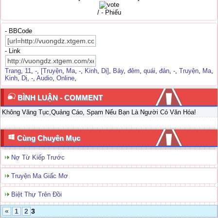
/ - Phiếu
- BBCode
- Link
Trang
,
11
,
-
,
[Truyện
,
Ma
,
-
,
Kinh
,
Dị]
,
Bảy
,
đêm
,
quái
,
đản
,
-
,
Truyện
,
Ma
,
Kinh
,
Dị
,
-
,
Audio
,
Online
,
BÌNH LUẬN - COMMENT
Không Văng Tục,Quảng Cáo, Spam Nếu Bạn Là Người Có Văn Hóa!
Cùng Chuyên Mục
Nợ Từ Kiếp Trước
Truyện Ma Giấc Mơ
Biệt Thự Trên Đồi
«
1
2
3