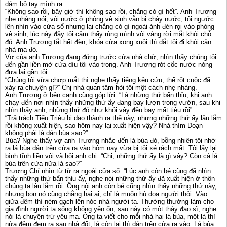
dám bỏ tay mình ra.
“Không sao rồi, bây giờ thì không sao rồi, chẳng có gì hết”. Anh Trương
nhẹ nhàng nói, vòi nước ở phòng vệ sinh vẫn bị chảy nước, tôi ngước
lên nhìn vào cửa sổ nhưng lại chẳng có gì ngoài ánh đèn rọi vào phòng
vệ sinh, lúc này đây tôi cảm thấy rùng mình vội vàng rời mắt khỏi chỗ
đó. Anh Trương tắt hết đèn, khóa cửa xong xuôi thì dắt tôi đi khỏi căn
nhà ma đó.
Vợ của anh Trương đang đứng trước cửa nhà chờ, nhìn thấy chúng tôi
đến gần liền mở cửa dìu tôi vào trong. Anh Trương rót cốc nước nóng
đưa lại gần tôi.
“Chúng tôi vừa chợp mắt thì nghe thấy tiếng kêu cứu, thế rốt cuộc đã
xảy ra chuyện gì?” Chị nhà quan tâm hỏi tôi một cách nhẹ nhàng.
Anh Trương ở bên cạnh cũng góp lời: “Là những thứ bẩn thỉu, khi anh
chạy đến nơi nhìn thấy những thứ ấy đang bay lượn trong vườn, sau khi
nhìn thấy anh, những thứ đó như khói vậy đều bay mất tiêu rồi”.
“Trả trách Tiểu Triệu bị dạo thành ra thế này, nhưng những thứ ấy lâu lắm
rồi không xuất hiện, sao hôm nay lại xuất hiện vậy? Nhà thím Đoạn
không phải là dán bùa sao?”
Bùa? Nghe thấy vợ anh Trương nhắc đến là bùa đó, bỗng nhiên tôi nhớ
ra lá bùa dán trên cửa ra vào hôm nay vừa bị tôi xé rách mất. Tôi lấy lại
bình tĩnh liền vội vã hỏi anh chị: “Chị, những thứ ấy là gì vậy? Còn cả lá
bùa trên cửa nữa là sao?”
Trương Chí nhìn từ từ ra ngoài cửa sổ: “Lúc anh còn bé cũng đã nhìn
thấy những thứ bẩn thỉu ấy, nghe nói những thứ ấy đã xuất hiện ở thôn
chúng ta lâu lắm rồi. Ông nội anh còn bé cũng nhìn thấy những thứ này,
nhưng bọn nó cũng chẳng hại ai, chỉ là muốn hù dọa người thôi. Vào
giữa đêm thì ném gạch lên nóc nhà người ta. Thường thường làm cho
gia đình người ta sống không yên ổn, sau này có một thày đạo sĩ, nghe
nói là chuyện trừ yêu ma. Ông ta viết cho mỗi nhà hai lá bùa, một là thì
nửa đêm đem ra sau nhà đốt, lá còn lại thì dán trên cửa ra vào. Lá bùa