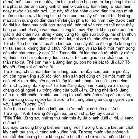
rõ mặt mũi của con ma đấy, khi tôi lại chuẩn bị quay trở lại phòng thì con
ma phát ra thứ ánh sáng kinh dị hiện ở cuối dãy hành lang lại xuất hiện
ngay trước cửa sân trời. Lúc này tôi cảm nhận được rằng tim gan mình
muốn nổ tung ra vì không biết những con ma này sẽ làm gì tôi. Những
màu xanh quang đó dần dần tiến lại gần phía tôi, tôi nhìn thấy được cánh
áo dài kia đang bay phất phơ trong gió, bên tai vẫn còn có thể nghe thấy
tiếng áo cánh đo đập vào nhau. Trong lúc này đây tôi không còn có cảm
giác ở đôi chân nữa, đứng không vững tôi ngồi sụp xuống, hai chân nhũn
ra không cảm giác, nhắm chặt mắt lại, chỉ đợi tử thần đến mang tôi đi.
Tôi chỉ điều hối hận là lúc đầu biết căn nhà này đã có điều gì đó không ổn
thì tại sao lại không dọn đi chứ, hối hận cũng vì sao lại ở một mình trong
căn nhà này trong kỳ nghỉ Tết. Trong đầu tôi lúc này có rất nhiều ý niệm
vụt hiện lên nhưng đợi một lúc lâu sau, tôi cảm giác như chẳng có tử
thần nào cả. Thế con ma kia đang làm gì, bọn họ sẽ bắt tôi đi đâu? Tôi
lấy hết dũng khí để mở mắt.
Trước mặt chỉ là màn đêm tĩnh lặng, bầu trời đầy sao, bên tai giờ đây
chỉ còn nghe tiếng suối róc rách, trên sân trời cũng chỉ có một mình tôi
ngồi cô đơn ở đây, bên cạnh tôi lập lòe ánh sáng của những con đom
đóm. Chuyện gì đã xảy ra? Tôi liền đứng dậy, nhìn xuống vườn, cũng
chẳng có gì ngoài sự trống vắng của buổi đêm. Chẵng nhẽ là tôi đang
nằm mơ, đột nhiên từ phía sau lung tôi xuất hiện ánh sáng đèn rọi vào,
tôi vội vàng quay người lại. Bước ra từ trong phòng tôi dáng người vạm
vỡ, là anh Trương Chí!
Toàn thân nóng ra, không biết sao nước mắt lại cứ tuôn ra: “Anh
Trương…” Anh Trương đến gần tôi, tôi ôm chặt lấy tay của anh.
“Tiểu Triệu đừng sợ, những thứ bẩn thỉu ấy đã bị anh đuổi đi rồi, đi sang
nhà anh”.
Lúc này, tôi cũng không biết nên nói gì với Trương Chí, chỉ biết ôm chặt
lấy cánh tay anh, đi cùng anh xuống nhà, Trương muốn vào phòng vệ
sinh tắt đèn nhưng tôi lại không dám tiến thêm bước nữa, cũng không