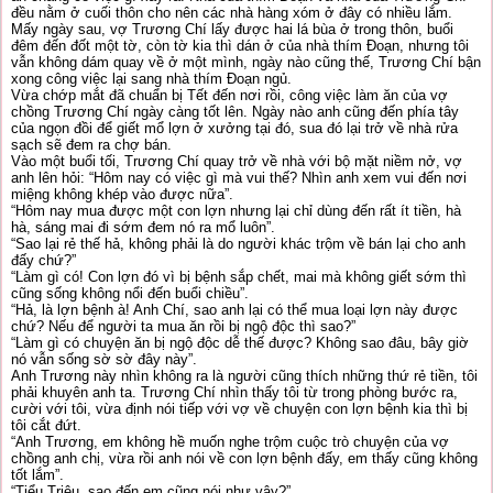
đều nằm ở cuối thôn cho nên các nhà hàng xóm ở đây có nhiều lắm.
Mấy ngày sau, vợ Trương Chí lấy được hai lá bùa ở trong thôn, buổi
đêm đến đốt một tờ, còn tờ kia thì dán ở của nhà thím Đoạn, nhưng tôi
vẫn không dám quay về ở một mình, ngày nào cũng thế, Trương Chí bận
xong công việc lại sang nhà thím Đoạn ngủ.
Vừa chớp mắt đã chuẩn bị Tết đến nơi rồi, công việc làm ăn của vợ
chồng Trương Chí ngày càng tốt lên. Ngày nào anh cũng đến phía tây
của ngọn đồi để giết mổ lợn ở xưởng tại đó, sua đó lại trở về nhà rửa
sạch sẽ đem ra chợ bán.
Vào một buổi tối, Trương Chí quay trở về nhà với bộ mặt niềm nở, vợ
anh lên hỏi: “Hôm nay có việc gì mà vui thế? Nhìn anh xem vui đến nơi
miệng không khép vào được nữa”.
“Hôm nay mua được một con lợn nhưng lại chỉ dùng đến rất ít tiền, hà
hà, sáng mai đi sớm đem nó ra mổ luôn”.
“Sao lại rẻ thế hả, không phải là do người khác trộm về bán lại cho anh
đấy chứ?”
“Làm gì có! Con lợn đó vì bị bệnh sắp chết, mai mà không giết sớm thì
cũng sống không nổi đến buổi chiều”.
“Hả, là lợn bệnh à! Anh Chí, sao anh lại có thể mua loại lợn này được
chứ? Nếu để người ta mua ăn rồi bị ngộ độc thì sao?”
“Làm gì có chuyện ăn bị ngộ độc dễ thế được? Không sao đâu, bây giờ
nó vẫn sống sờ sờ đây này”.
Anh Trương này nhìn không ra là người cũng thích những thứ rẻ tiền, tôi
phải khuyên anh ta. Trương Chí nhìn thấy tôi từ trong phòng bước ra,
cười với tôi, vừa định nói tiếp với vợ về chuyện con lợn bệnh kia thì bị
tôi cắt đứt.
“Anh Trương, em không hề muốn nghe trộm cuộc trò chuyện của vợ
chồng anh chị, vừa rồi anh nói về con lợn bệnh đấy, em thấy cũng không
tốt lắm”.
“Tiểu Triệu, sao đến em cũng nói như vậy?”