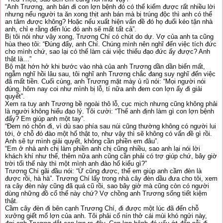
“Anh Trương, anh bán đi con lợn bệnh đó có thể kiếm được rất nhiều lời
nhưng nếu người ta ăn xong thịt anh bán mà bị trúng độc thì anh có thể
an tâm được không? Hoặc nếu xuất hiện vấn đề đó họ đuổi kéo tận nhà
anh, chỉ e rằng đến lúc đó anh sẽ mất tất cả”.
Bị tôi nói như vậy xong, Trương Chí có chút do dự. Vợ của anh ta cũng
hùa theo tôi: “Đúng đấy, anh Chí. Chúng mình nên nghĩ đến việc tích đức
cho mình chứ, sao lại có thể làm cái việc thiếu đạo đức ấy được? Anh
thật là…”
Bộ mặt hớn hở khi bước vào nhà của anh Trương dần dần biến mất,
ngẫm nghĩ hồi lâu sau, tôi nghĩ anh Trương chắc đang suy nghĩ đến việc
đã mất tiền. Cuối cùng, anh Trương mặt mày ủ rũ nói: “Mọi người nói
đúng, hôm nay coi như mình bị lỗ, tí nữa anh đem con lợn ấy đi giải
quyết”.
Xem ra tuy anh Trương bề ngoài thô lỗ, cục mịch nhưng cũng không phải
là người không hiểu đạo lý. Tôi cười: “Thế anh định làm gì con lợn bệnh
đấy? Em giúp anh một tay”.
“Đem nó chôn đi, vì dù sao phía sau núi cũng thường không có người lui
tới, ở chỗ đó đào một hố thật to, như vậy thì sẽ không có vấn đề gì rồi.
Anh sẽ tự mình giải quyết, không cần phiền em đâu”.
“Em ở nhà anh chị làm phiền anh chị cũng nhiều, sao anh lại nói lời
khách khí như thế, thêm nữa anh cũng cần phải có trợ giúp chứ, bây giờ
trời tối thế này thì một mình anh đào hố kiểu gì?”
Trương Chí gãi đầu nói: “Ừ cũng được, thế em giúp anh cầm đèn là
được rồi, hà hà”. Trương Chí lấy trong nhà cây đèn dầu đưa cho tôi, xem
ra cây đèn này cũng đã quá cũ rồi, sao bây giờ mà cũng còn có người
dùng những đồ cổ thế này chứ? Vợ chồng anh Trương sống tiết kiệm
thật.
Cầm cây đèn đi bên cạnh Trương Chí, đi được một lúc đã đến chỗ
xưởng giết mổ lợn của anh. Tôi phải cố nín thở cái mùi khó ngửi này,