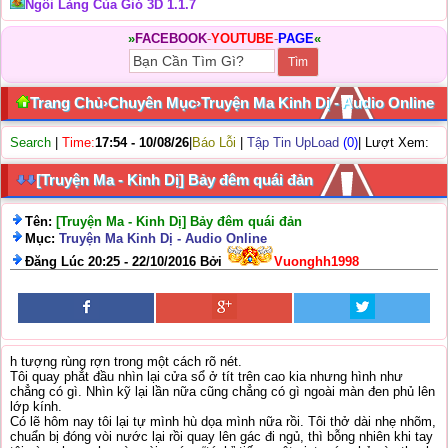
Ngôi Làng Của Gió 3D 1.1.7
»
FACEBOOK
-
YOUTUBE
-
PAGE
«
Trang Chủ
›
Chuyên Mục
›
Truyện Ma Kinh Dị - Audio Online
Search
|
Time:
17:54 - 10/08/26
|
Báo Lỗi
|
Tập Tin UpLoad
(0)
| Lượt Xem:
[Truyện Ma - Kinh Dị] Bảy đêm quái đản
Tên:
[Truyện Ma - Kinh Dị] Bảy đêm quái đản
Mục:
Truyện Ma Kinh Dị - Audio Online
Đăng Lúc 20:25 - 22/10/2016 Bởi
Vuonghh1998
h tượng rùng rợn trong một cách rõ nét.
Tôi quay phắt đầu nhìn lại cửa sổ ở tít trên cao kia nhưng hình như
chẳng có gì. Nhìn kỹ lại lần nữa cũng chẳng có gì ngoài màn đen phủ lên
lớp kính.
Có lẽ hôm nay tôi lại tự mình hù dọa mình nữa rồi. Tôi thở dài nhẹ nhõm,
chuẩn bị đóng vòi nước lại rồi quay lên gác đi ngủ, thì bỗng nhiên khi tay