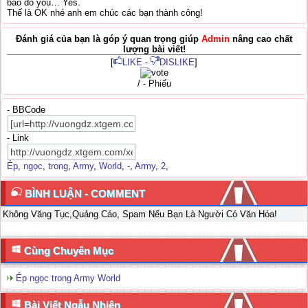
báo do you… Yes.
Thế là OK nhé anh em chúc các bạn thành công!
Đánh giá của bạn là góp ý quan trọng giúp
Admin
nâng cao chất
lượng bài viết!
[
LIKE
-
DISLIKE
]
/ - Phiếu
- BBCode
- Link
Ép
,
ngọc
,
trong
,
Army
,
World
,
-
,
Army
,
2
,
BÌNH LUẬN - COMMENT
Không Văng Tục,Quảng Cáo, Spam Nếu Bạn Là Người Có Văn Hóa!
Cùng Chuyên Mục
Ép ngọc trong Army World
Bài Viết Ngẫu Nhiên