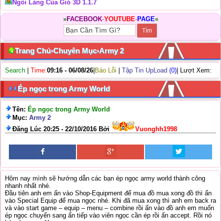
Ngôi Làng Của Gió 3D 1.1.7
»
FACEBOOK
-
YOUTUBE
-
PAGE
«
Trang Chủ
›
Chuyên Mục
›
Army 2
Search
|
Time:
09:16 - 06/08/26
|
Báo Lỗi
|
Tập Tin UpLoad
(0)
| Lượt Xem:
Ép ngọc trong Army World
Tên:
Ép ngọc trong Army World
Mục:
Army 2
Đăng Lúc 20:25 - 22/10/2016 Bởi
Vuonghh1998
Hôm nay mình sẽ hướng dẫn các bạn ép ngọc army world thành công
nhanh nhất nhé.
Đầu tiên anh em ấn vào Shop-Equipment để mua đồ mua xong đồ thì ấn
vào Special Equip để mua ngọc nhé. Khi đã mua xong thì anh em back ra
và vào start game – equip – menu – combine rồi ấn vào đồ anh em muốn
ép ngọc chuyển sang ấn tiếp vào viên ngọc cần ép rồi ấn accept. Rồi nó