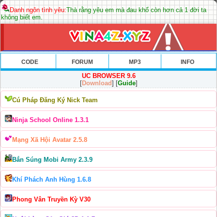
Danh ngôn tình yêu:
Thà rằng yêu em mà đau khổ còn hơn cả 1 đời ta
không biết em.
CODE
FORUM
MP3
INFO
UC BROWSER 9.6
[
Download
] [
Guide
]
Cú Pháp Đăng Ký Nick Team
Ninja School Online 1.3.1
Mạng Xã Hội Avatar 2.5.8
Bắn Súng Mobi Army 2.3.9
Khí Phách Anh Hùng 1.6.8
Phong Vân Truyền Kỳ V30