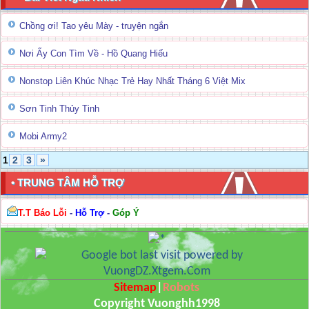
Chồng ơi! Tao yêu Mày - truyện ngắn
Nơi Ấy Con Tìm Về - Hồ Quang Hiếu
Nonstop Liên Khúc Nhạc Trẻ Hay Nhất Tháng 6 Việt Mix
Sơn Tinh Thủy Tinh
Mobi Army2
1
2
3
»
• TRUNG TÂM HỖ TRỢ
T.T Báo Lỗi
-
Hỗ Trợ
-
Góp Ý
Sitemap
|
Robots
Copyright Vuonghh1998