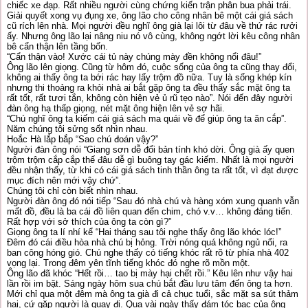
chiếc xe đạp. Rất nhiều người cùng chứng kiến trận phân bua phải trái.
Giải quyết xong vụ đụng xe, ông lão cho công nhân bê một cái giá sách
cũ rích lên nhà. Mọi người đều nghĩ ông già lại lôi từ đâu về thứ rác rưởi
ấy. Nhưng ông lão lại nâng niu nó vô cùng, không ngớt lời kêu công nhân
bê cẩn thận lên tầng bốn.
“Cẩn thận vào! Xước cái tủ này chúng mày đền không nổi đâu!”
Ông lão lên giọng. Cũng từ hôm đó, cuộc sống của ông ta cũng thay đổi,
không ai thấy ông ta bới rác hay lấy trộm đồ nữa. Tuy là sống khép kín
nhưng thi thoảng ra khỏi nhà ai bắt gặp ông ta đều thấy sắc mặt ông ta
rất tốt, rất tươi tắn, không còn hiện vẻ ủ rũ tẹo nào”. Nói đến đây người
đàn ông hạ thấp giọng, nét mặt ông hiện lên vẻ sợ hãi.
“Chú nghĩ ông ta kiếm cái giá sách ma quái về để giúp ông ta ăn cắp”.
Năm chúng tôi sửng sốt nhìn nhau.
Hoắc Hà lắp bắp “Sao chú đoán vậy?”
Người đàn ông nói “Giang sơn dễ đổi bản tính khó dời. Ông già ấy quen
trộm trộm cắp cắp thế đâu dễ gì buông tay gác kiếm. Nhất là mọi người
đều nhận thấy, từ khi có cái giá sách tinh thần ông ta rất tốt, vì đạt được
mục đích nên mới vậy chứ”.
Chúng tôi chỉ còn biết nhìn nhau.
Người đàn ông đó nói tiếp “Sau đó nhà chú và hàng xóm xung quanh vẫn
mất đồ, đều là ba cái đồ liên quan đến chim, chó v.v… không đáng tiến.
Rất hợp với sở thích của ông ta còn gì?”
Giọng ông ta lí nhí kể “Hai tháng sau tôi nghe thấy ông lão khóc lóc!”
Đêm đó cái điều hòa nhà chú bị hỏng. Trời nóng quá không ngủ nổi, ra
ban công hóng gió. Chú nghe thấy có tiếng khóc rất rõ từ phía nhà 402
vọng lại. Trong đêm yên tĩnh tiếng khóc đó nghe rõ mồn một.
Ông lão đã khóc “Hết rồi… tao bị mày hại chết rồi.” Kêu lên như vậy hai
lần rồi im bặt. Sáng ngày hôm sua chú bắt đầu lưu tâm đến ông ta hơn.
Mới chỉ qua một đêm mà ông ta già đi cả chục tuổi, sắc mặt sa sút thảm
hại, cứ gặp người là quay đi. Qua vài ngày thấy đám tóc bạc của ông