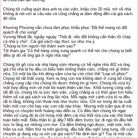
Chúng tôi cuống quýt đưa anh ta vào viện, khâu cho 20 mũi, trở về nhà
không ái nói với ai câu nào và cũng chẳng ai dám động đến cái giá sách
đó nữa.
Khương Phượng vẫn chưa tâm phục khẩu phục “Đã thế mang nó đốt
quách đi cho xong!”
Vương Nhuệ lắc nguầy nguậy “Thôi đi, nếu đốt không cẩn thận rồi cháy
cả nhà ý chứ”. Cái giá sách này thực sự như ma ý.
“Chúng ta tìm người hỏi thăm xem sao?”
Tôi tham gia “Có thể hàng xóng xung quanh có thể nói cho chúng ta biết
điều gì đó về ông già ở ngôi nhà này!”
Chúng tôi gõ cửa vài nhà hàng xóm nhưng cứ hễ nghe nhà 402 và ông
già chủ nhà là họ đều có biểu hiện không thiện cảm, chẳng nói gì thêm
nữa. Có một bà lão khi đóng sầm cửa lại còn chửi thề “Loại vô phúc!”
Chúng tôi rất thất vọng. Xem ra ông con trai không dám ở cùng bố cũng
chẳng cung cấp cho chúng tôi được thông tin gì hơn. Chúng tôi vừa ký
một hợp đồng mới vẽ một bộ tranh thiên văn học. Khối lượng công việc
rất đồ sộ, chúng tôi ra sức làm việc, cũng chẳng ai có thời gian tìm hiểu
thêm vể cái giá sách và ông lão nữa. Mỗi ngày mở cánh cửa tủ ra đều
rất lo lắng, không còn thoải mái như trước nữa. Chỉ sợ trong đó lại xuất
hiện một con chó hay xác con vật nào khác. Nhưng một tuần qua đi mà
không có chuyện kinh hoàng nào diễn ra. Có điều làm chúng tôi ngạc
nhiên vô cùng đó là chỉ trong một đêm cái mùi thối rữa của xác thịt hoàn
toàn biến mất. Điều thần kì gì đây? Mỗi đêm trước lúc đi ngủ tôi đều hết
sức lo lắng sợ những cơn mơ. Cả đêm không ngủ được, mệt mỏi, tinh
thần sa sút. Nằm thừ ra trên giường, đầu bắt đầu nghĩ lung tung, rốt cuộc
chuyện gì đang xảy ra với cái giá sách? Nó định làm gì? Tuy là một câu