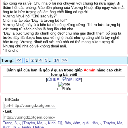
lắp xong và ra về. Chủ nhà ở lại nói chuyện với chúng tôi nửa ngày, đi
thăm hết các phòng. Vào đến phòng của Vương Nhuệ, đập ngay vào mắt
ông ta là bức tượng gỗ làm ông chết lặng cả người.
Vương Nhuệ hỏi “Chú sao vậy?”
Chủ nhà lắp bắp “Đây là tượng bố tôi!”
Vương Nhuệ thấy ù ù bên tai rồi cũng đứng sững. Thì ra bức tượng bị
vứt trong tủ sách chính là ông lão chủ nhà.
“Đây là bức tượng do chính ông đẽo” chủ nhà giải thích thêm bố ông ta
trước đây đã được học qua về nghệ thuật nhưng cũng chỉ là tay nghề
bậc trung. Vương Nhuệ nói với chủ nhà có thể mang bức tượng đi.
Nhưng chủ nhà có vẻ không thoải mái.
“Thôi chú
Trang:
<<
1
2
3
4
5
...
14
>>
Đánh giá của bạn là góp ý quan trọng giúp
Admin
nâng cao chất
lượng bài viết!
[
LIKE
-
DISLIKE
]
/ - Phiếu
- BBCode
- Link
Trang
,
3
,
-
,
[Truyện
,
Ma
,
-
,
Kinh
,
Dị]
,
Bảy
,
đêm
,
quái
,
đản
,
-
,
Truyện
,
Ma
,
Kinh
,
Dị
,
-
,
Audio
,
Online
,