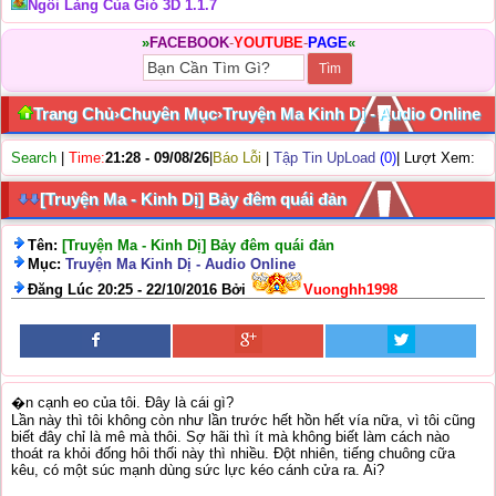
Ngôi Làng Của Gió 3D 1.1.7
»
FACEBOOK
-
YOUTUBE
-
PAGE
«
Trang Chủ
›
Chuyên Mục
›
Truyện Ma Kinh Dị - Audio Online
Search
|
Time:
21:28 - 09/08/26
|
Báo Lỗi
|
Tập Tin UpLoad
(0)
| Lượt Xem:
[Truyện Ma - Kinh Dị] Bảy đêm quái đản
Tên:
[Truyện Ma - Kinh Dị] Bảy đêm quái đản
Mục:
Truyện Ma Kinh Dị - Audio Online
Đăng Lúc 20:25 - 22/10/2016 Bởi
Vuonghh1998
�n cạnh eo của tôi. Đây là cái gì?
Lần này thì tôi không còn như lần trước hết hồn hết vía nữa, vì tôi cũng
biết đây chỉ là mê mà thôi. Sợ hãi thì ít mà không biết làm cách nào
thoát ra khỏi đống hôi thối này thì nhiều. Đột nhiên, tiếng chuông cữa
kêu, có một súc mạnh dùng sức lực kéo cánh cửa ra. Ai?