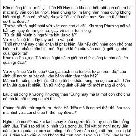
Bốn chúng tôi bịt mũi lại, Trần Hồ Huy sau khi dốc hết ruột gan nôn ra hết
mặt mày vẫn còn tái nhợt. Năm chúng tôi im lặng nhìn nhau cũng không
biết nói gì. Sao có thể vậy được? Tôi chỉ là nằm mơ. Sao có thể thành
sự thật được?
“Trước hết tôi nghĩ phải vứt xác con chó đi đã”. Khương Phượng nói và
bắt tay ngay đi tìm giẻ lau, giấy vệ sinh, túi nilông.
“Từ từ đã! Muốn bị người ta bắt được à?”
Vương Nhuệ tóm lấy tay anh ta và quát.
“Thối như thế này chắc chắn bị phát hiện. Mà nếu chủ nhân con chó phát
hiện ra thì chẳng cần biết mô tê gì sẽ khép cậu vào cái tội giết hại chó
của người ta!”
Khương Phượng “Rõ ràng là giá sách giết nó chứ chúng ta nào có liên
quan gì đâu?”
Vương Nhuệ “Ai tin cậu? Cái giá sách nhà tôi biết tự ăn trộm đồ,” cậu
định để người ta bắt cậu vào bệnh viện tâm thần hả?”
Mà nói thì cũng có lý thật. Chúng tôi bịt khẩu trang thu dọn cái xác. Cẩn
thận đút qua rất nhiều lần túi nilông định để đến tối mới mang đi chôn.
Lau chùi xong Khương Phượng than “Cũng may mà là một con chó chứ
nó mà là một mạng người thì…”
Chúng tôi đều thừ người ra. Hoắc Hà “Nếu mà là người thật thì làm sao
mà nhét vừa cái chỗ bé tí thế này được?”
Nghe cuâ nói đó mà khí lạnh chạy khắp người tôi từ tay chân lên thẳng
đỉnh đầu. Thế sao tôi lại bị nhốt vừa trong đó. Tôi vắt óc nghĩ ngay đến
cảnh tượng của hai cơn ác mộng. Tôi có vẻ nằm cuộn rất tròn nhưng kể
cả là diễn viên xiếc cũng không thể tròn hơn được nữa. Trời, vậy là tay