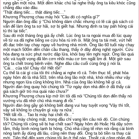
rụng gần một nửa. Một đêm khác chú lại nghe thấy ông ta kêu khóc cũng
chẳng đâu vào đâu.
“Thật đáng tiếc… thật đáng tiếc…”
Khương Phượng chau mày hỏi “Câu đó có nghĩa gì?”
Người đàn ông đắc ý “Chú không dám chắc nhưng có lẽ cái giá sách có
vấn để làm ông ta sợ hãi, sợ bị giết hại. Nhưng định ra tay páh hỏng cái
tủ thì lại tiếc”.
Sau đó một tháng ông già ấy chết. Lúc ông ta ra ngoài mua đồ lúc quay
về từ xa đã nghe tiếng xe cứu hỏa rú inh ỏi. Mặt ông ta tái mét, vứt hết
đồ đạc trên tay chạy ngay về hướng nhà mình. Ông lão 60 tuổi này chạy
một mạch 500m đến chân cầu thang, thấy ở đây đông nghịt người. Cứu
hỏa đang ra sức phụt nước dập lửa, khỏi bay lên nghi ngút. Ông lão quá
sốc và tuyệt vọng đã lên cơn nhồi máu cơ tim ngất lịm đi. Một giờ sau
ông ta chết trong bệnh viện. Nghe đâu câu cuối cùng ông ý nói là.
“Cái… của tôi! Cháy rồi! Hết rồi!”
Cụ thể là cái gì của tôi thì chẳng ai nghe rõ cả. Trên thục tế, phát hỏa
ngày hôm đó là nhà 503, trên nhà ông lão một nhà, khói nhiều như vậy
nhưng ngọn lửa cũng không lớn. Nhà của ông lão không hề gì cả.
Người đàn ông quay hỏi chúng tôi “Từ ngày dọn nhà đến ở đã thấy cái
giá sách giở trò ma quái nào chưa?”
Khương Phượng chưa kịp mở lời tôi đã nói “Chúng tôi dọn đến thấy nó
vướng víu đã nhờ chủ nhà mang đi rồi.”
Người đàn ông gầy gò không biết đang vui hay tuyệt vọng “Vậy thì tốt,
vậy sẽ không lo chuyện gì xảy ra nữa”.
“Hết tất rồi… Tao bị mày hại chết rồi…”
Tôi hoa mày chóng mặt, trong đầu chỉ vang lên câu nói đó. Còn chúng
tôi? Chúng tôi cũng sẽ bị hại chết sao? Ngày hôm đó Hoắc Hà dậy sớm
tắm, thấy bình nóng lạnh bị hỏng. Chủ nhà cũng tế nhịn nói rằng cái bình
nóng lạnh ấy dùng đã lâu, cũng nên thay đổi. Ông ta bỏ tiền ra thay cái
mới. Tiện thể đến xem chúng tôi ăn ở thế nào. Thoắt cái công nhân đã