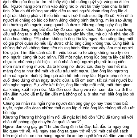
định đến giúp ông ta tìm thì thấy điệu bộ cuống quýt vội vàng bỏ đi lên
lầu. Người hàng xóm nhìn vào đống rác bị vứt lại thấy toàn chai lọ linh
tinh. Xâu chuỗi những sự việc diễn ra mọi người đoán rằng ông lão đi
nhặt rác không phải vì thiếu tiền mà vì sở thích sưu tập đồ cũ. Vốn dĩ là
người ai chẳng có lúc có hành động không bình thường, miễn sao đừng
ảnh hưởng đến người xung quanh là được. Nhưng càng ngày ông lão
càng quá đáng, ông bắt đầu lấy đồ của người khác. Mọi người sau lưng
đều nói ông ta bị thần kinh. Không bao giờ lấy tiền, mà cứ hễ nhà nào để
châu hoa không, ***g chim không là ông lão lấy ngay. Ban công tầng một
có giá phơi quần áo nếu lấy được chắc ông cũng không tha. Cũng biết là
những thứ đó không đáng tiền nhưng hành động như vậy làm mọi người
tức giận. Tìm đến cảnh sát thì việc bé xé ra to cũng không hợp lý nên
mọi người càng rất bực mình. Rồi một ngày, trong lúc ông ta lấy cái bồn
nhựa bị chủ nhà phát hiện – chủ nhà là một người phụ nữ trung niên
mồm năm miệng mười. Bà ta không nói được câu đạo lý nào hết mà
mắng ông ta như thể một kẻ đầu trâu mặt ngựa. Làm ông lão ngượng
chín cả người, đuối lý ông quá xấu hổ tính nhảy lầu. Người phụ nữ kịp
đuổi theo đứng chặn ngay trước cửa la lối om sòm, tất cả mọi người bu
đến nghe ngóng. Sự việc kết thúc, ông lão thấy mất mặt, một thời gian
dai không xuất hiện nữa. Mãi đến cuối tháng vừa rồi, cụm dân cư đi thu
tiền điện nước đã mấy lần đến mà không có ai ở nhà mới biết ông lão bỏ
nhà đi.
Chúng tôi nhẫn nại ngồi nghe người đàn ông gầy gò này thao thao bất
tuyệt, nghe đến đoạn những thói quen lập dị của ông lão chúng tôi đều rất
hồi hộp.
Khương Phượng không kìm nổi đã ngắt lời hỏi dồn “Chú đã từng nói với
cháu để phòng gặp chuyện ác quái là sao?”
Người đàn ông gầy gò “Thì chú đang định kể đây, bắt đầu từ ngày ông
lão quay trở về. Vài ngày sau ông ta quay trở về với một cái giá sách
trên một chiếc xe chở hàng, người lái xe tay nghề kém đã đâm vào một