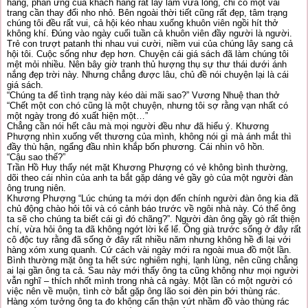
hàng, phản ứng của khách hàng rất lấy làm vừa lòng, chỉ có một vài
trang cần thay đổi nho nhỏ. Bên ngoài thời tiết cũng rất đẹp, tâm trạng
chúng tôi đều rất vui, cả hội kéo nhau xuống khuôn viên ngồi hít thở
không khí. Đúng vào ngày cuối tuần cả khuôn viên đầy người là người.
Trẻ con trượt patanh thi nhau vui cười, niềm vui của chúng lây sang cả
hội tôi. Cuộc sống như đẹp hơn. Chuyện cái giá sách đã làm chúng tôi
mệt mỏi nhiều. Nên bây giờ tranh thủ hượng thụ sự thư thái dưới ánh
nắng đẹp trời này. Nhưng chẳng được lâu, chủ đề nói chuyện lại là cái
giá sách.
“Chúng ta để tình trạng này kéo dài mãi sao?” Vương Nhuệ than thở
“Chết một con chó cũng là một chuyện, nhưng tôi sợ rằng vạn nhất có
một ngày trong đó xuất hiện một…”
Chẳng cần nói hết câu mà mọi người đều như đã hiểu ý. Khương
Phượng nhìn xuống vết thương của mình, không nói gì mà ánh mắt thì
đầy thù hận, ngẩng đầu nhìn khắp bốn phương. Cái nhìn vô hồn.
“Cậu sao thế?”
Trần Hồ Huy thấy nét mặt Khương Phượng có vẻ không bình thường,
dõi theo cái nhìn của anh ta bắt gặp dáng vẻ gầy gò của một người đàn
ông trung niên.
Khương Phượng “Lúc chúng ta mới dọn đến chính người đàn ông kia đã
chủ động chào hỏi tôi và có cảnh báo trước về ngôi nhà này. Có thể ông
ta sẽ cho chúng ta biết cái gì đó chãng?”. Người đàn ông gầy gò rất thiện
chí, vừa hỏi ông ta đã không ngớt lời kể lể. Ông già trước sống ở đây rất
cô độc tuy rằng đã sống ở đây rất nhiều năm nhưng không hề đi lại với
hàng xóm xung quanh. Cứ cách vài ngày mới ra ngoài mua đồ một lần.
Bình thường mặt ông ta hết sức nghiêm nghị, lạnh lùng, nên cũng chẳng
ai lại gần ông ta cả. Sau này mới thấy ông ta cũng không như mọi người
vẫn nghĩ – thích nhốt mình trong nhà cả ngày. Một lần có một người có
việc nên về muộn, tình cờ bắt gặp ông lão soi đèn pin bới thùng rác.
Hàng xóm tưởng ông ta đo không cẩn thận vứt nhầm đồ vào thùng rác