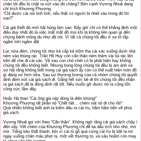
chân tôi đều bị chặt ra vứt vào đó chăng? Bên cạnh Vương Nhuệ đang
chỉ trích Khương Phượng.
“Chỉ được cái nói linh tinh, nếu thật có người bị nhét vào trong đó thì
sao?”
Cái giả thiết đó mới hãi hùng làm sao. Bấy giờ chỉ có thể khẳng định một
điều duy nhất đó là việc mất mất đồ mọi khi là không liên quan gì đến
chứng bệnh mộng du như đã nói. Vì tất cả chúng tôi đều ở xa tít tắp
ngắm trời ngắm đất.
Lúc nửa đêm, chúng tôi như kẻ cắp kẻ trộm tha cái xác xuống dưới nhà
ném vào thùng rác. Trần Hồ Huy còn cẩn thận ném thêm vài túi rác lên
trên để che đi cái xác. Về sau con chó chét có bị phát hiện hay không
chúng tôi đều không biết. Nhưng trong lòng chúng tôi đều bị ám ảnh và
sợ hãi rằng không biết trong cái giá sách ấy còn có thể xuất hiện món đồ
gì đáng sợ hơn nữa. Sau sự thương lượng của cả nhóm chúng tôi quyết
định đem vứt cái giá sách đi. Gắng hết sức bê đi thì chúng tôi đều nhận
ra giá sách đã bị đóng đinh rất tốt. Nếu muốn gỡ được nó ra cũng tốn
công sức lắm đây.
Hoắc Hà than “Cái ông già này đúng là điên khùng!”
Khương Phượng rất phẫn nộ “Chết tiệt… chém nát nó đi cho rồi!”
Quả nhiên không biết anh ta kiếm đâu ra cái rìu, hầm hầm tiến về phía
giá sách.
Vương Nhuệ gọi với theo “Cẩn thận”. Không ngờ rằng cái giá sách chây ì
đến vậy. Vết chém của Khương Phượng chỉ để lại dấu tích nho nhỏ, mờ
mờ. Tiếng kêu thất thanh, bởi vì cái tủ gỗ quá cứng cái rìu bị bật ra rơi
ngay xuống chân máu phọt ra, một vết thương to, và sâu hoắm còn may
là chưa vào tận xương.