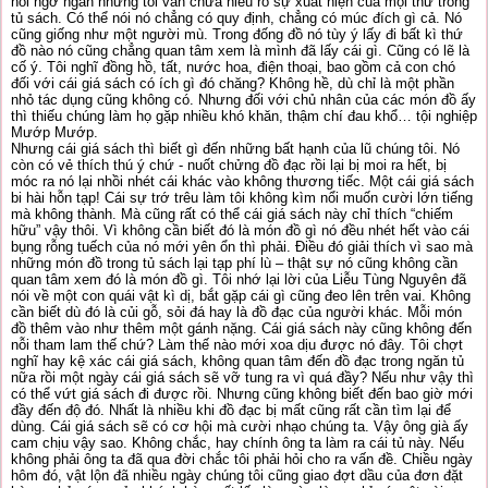
hỏi ngớ ngẩn nhưng tôi vẫn chưa hiểu rõ sự xuất hiện của mọi thứ trong
tủ sách. Có thể nói nó chẳng có quy định, chẳng có múc đích gì cả. Nó
cũng giống như một người mù. Trong đống đồ nó tùy ý lấy đi bất kì thứ
đồ nào nó cũng chẳng quan tâm xem là mình đã lấy cái gì. Cũng có lẽ là
cố ý. Tôi nghĩ đồng hồ, tất, nước hoa, điện thoại, bao gồm cả con chó
đối với cái giá sách có ích gì đó chăng? Không hề, dù chỉ là một phần
nhỏ tác dụng cũng không có. Nhưng đối với chủ nhân của các món đồ ấy
thì thiếu chúng làm họ gặp nhiều khó khăn, thậm chí đau khổ… tội nghiệp
Mướp Mướp.
Nhưng cái giá sách thì biết gì đến những bất hạnh của lũ chúng tôi. Nó
còn có vẻ thích thú ý chứ - nuốt chửng đồ đạc rồi lại bị moi ra hết, bị
móc ra nó lại nhồi nhét cái khác vào không thương tiếc. Một cái giá sách
bi hài hỗn tạp! Cái sự trớ trêu làm tôi không kìm nổi muốn cười lớn tiếng
mà không thành. Mà cũng rất có thể cái giá sách này chỉ thích “chiếm
hữu” vậy thôi. Vì không cần biết đó là món đồ gì nó đều nhét hết vào cái
bụng rỗng tuếch của nó mới yên ổn thì phải. Điều đó giải thích vì sao mà
những món đồ trong tủ sách lại tạp phí lù – thật sự nó cũng không cần
quan tâm xem đó là món đồ gì. Tôi nhớ lại lời của Liễu Tùng Nguyên đã
nói về một con quái vật kì dị, bắt gặp cái gì cũng đeo lên trên vai. Không
cần biết dù đó là củi gỗ, sỏi đá hay là đồ đạc của người khác. Mỗi món
đồ thêm vào như thêm một gánh nặng. Cái giá sách này cũng không đến
nỗi tham lam thế chứ? Làm thế nào mới xoa dịu được nó đây. Tôi chợt
nghĩ hay kệ xác cái giá sách, không quan tâm đến đồ đạc trong ngăn tủ
nữa rồi một ngày cái giá sách sẽ vỡ tung ra vì quá đầy? Nếu như vậy thì
có thể vứt giá sách đi được rồi. Nhưng cũng không biết đến bao giờ mới
đầy đến độ đó. Nhất là nhiều khi đồ đạc bị mất cũng rất cần tìm lại để
dùng. Cái giá sách sẽ có cơ hội mà cười nhạo chúng ta. Vậy ông già ấy
cam chịu vậy sao. Không chắc, hay chính ông ta làm ra cái tủ này. Nếu
không phải ông ta đã qua đời chắc tôi phải hỏi cho ra vấn đề. Chiều ngày
hôm đó, vật lộn đã nhiều ngày chúng tôi cũng giao đợt dầu của đơn đặt