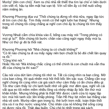
Mướp” (tên con chó). Xem ra chủ nhà rất thiết tha tìm lại chó vì bên dưới
còn viết rõ, hậu tạ tiền mặt hai vạn tệ. Với số tiền ấy có thể nuôi sống
năm miệng ăn.
Khương Phượng đùa vui “Thôi chúng ta đừng về nhà nữa, ngay lập tức
đi tìm con chó ấy. Tìm thấy mình có thể nghỉ luôn hai tháng”. Nhưng
trong số chúng tôi cũng chẳng ai nghĩ con chó ấy bị chúng tôi tìm thấy
thật.
Vương Nhuệ cắm chìa khóa vào ổ, bổng cau mày nói “Trong phòng có
mùi gì lạ?”. Bốn chúng tôi bước chân vào cũng ngửi ngay thấy mùi lạ.
Như có thứ gì đó bị thối nát.
Khương Phượng hỏi “Nhà chúng ta có chuột không?”
“Có lẽ nào chúng ta đi xa mấy ngày nên bọn chuột bị bỏ đói chết lăn quay
ra rồi.”
“Cũng khó nói.”
Hoắc Hà nói “Mà không chắc cũng có thể chính là con chuột mà vẫn tha
đồ của chúng ta thì sao?”
Câu nói vừa dứt làm chúng tôi nhớ ra. Tất cả cùng nhìn ra ban công. Mở
cửa ban công, thì quả nhiên mùi hôi thối bốc lên sặc sụa. Chẳng cần suy
nghĩ chúng tôi cùng nhìn cái giá sách như cảm thấy có ẩn chứa điều gì.
Tôi như cảm thấy tứ chi lạnh buốt nhớ về giấc mơ đêm qua, nghĩ về cái
vắt qua eo tôi mềm mềm nhiều lông và nhớp nháp ấy bốc lên thứ mùi
khăn khẳn. Nhưng không phải là thật! Mở được cánh cửa tủ ngay lập
tức mùi hôi tanh xộc lên khắp phòng. Trần Hồ Huy bịt mồm lao thẳng vào
nhà vệ sinh. Mướp nằm gọn trong tủ, thè lưỡi trợn mắt, toàn thân thối
rữa và rỉ ra thứ nước vàng khè. Chủ nhân của nó không thể sống cùng
nó được nữa rồi. Thật đau buồn. Chú chó bị nhốt trong giá sách.