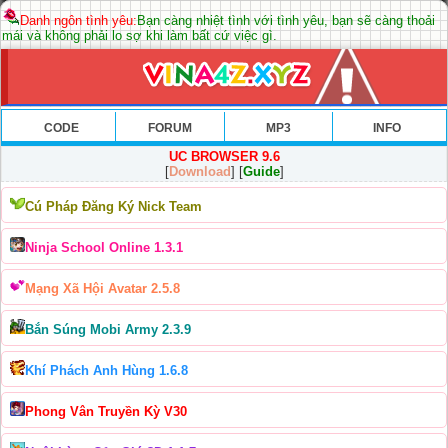
Danh ngôn tình yêu:
Bạn càng nhiệt tình với tình yêu, bạn sẽ càng thoải
mái và không phải lo sợ khi làm bất cứ việc gì.
CODE
FORUM
MP3
INFO
UC BROWSER 9.6
[
Download
] [
Guide
]
Cú Pháp Đăng Ký Nick Team
Ninja School Online 1.3.1
Mạng Xã Hội Avatar 2.5.8
Bắn Súng Mobi Army 2.3.9
Khí Phách Anh Hùng 1.6.8
Phong Vân Truyền Kỳ V30