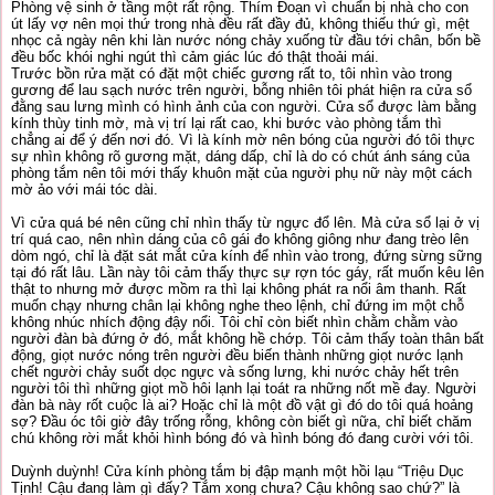
Phòng vệ sinh ở tầng một rất rộng. Thím Đoạn vì chuẩn bị nhà cho con
út lấy vợ nên mọi thứ trong nhà đều rất đầy đủ, không thiếu thứ gì, mệt
nhọc cả ngày nên khi làn nước nóng chảy xuống từ đầu tới chân, bốn bề
đều bốc khói nghi ngút thì cảm giác lúc đó thật thoải mái.
Trước bồn rửa mặt có đặt một chiếc gương rất to, tôi nhìn vào trong
gương để lau sạch nước trên người, bỗng nhiên tôi phát hiện ra cửa sổ
đằng sau lưng mình có hình ảnh của con người. Cửa sổ được làm bằng
kính thùy tinh mờ, mà vị trí lại rất cao, khi bước vào phòng tắm thì
chẳng ai để ý đến nơi đó. Vì là kính mờ nên bóng của người đó tôi thực
sự nhìn không rõ gương mặt, dáng dấp, chỉ là do có chút ánh sáng của
phòng tắm nên tôi mới thấy khuôn mặt của người phụ nữ này một cách
mờ ảo với mái tóc dài.
Vì cửa quá bé nên cũng chỉ nhìn thấy từ ngực đổ lên. Mà cửa sổ lại ở vị
trí quá cao, nên nhìn dáng của cô gái đo không giông như đang trèo lên
dòm ngó, chỉ là đặt sát mắt cửa kính để nhìn vào trong, đứng sừng sững
tại đó rất lâu. Lần này tôi cảm thấy thực sự rợn tóc gáy, rất muốn kêu lên
thật to nhưng mở được mồm ra thì lại không phát ra nổi âm thanh. Rất
muốn chạy nhưng chân lại không nghe theo lệnh, chỉ đứng im một chỗ
không nhúc nhích động đậy nổi. Tôi chỉ còn biết nhìn chằm chằm vào
người đàn bà đứng ở đó, mắt không hề chớp. Tôi cảm thấy toàn thân bất
động, giọt nước nóng trên người đều biến thành những giọt nước lạnh
chết người chảy suốt dọc ngực và sống lưng, khi nước chảy hết trên
người tôi thì những giọt mồ hôi lạnh lại toát ra những nốt mề đay. Người
đàn bà này rốt cuộc là ai? Hoặc chỉ là một đồ vật gì đó do tôi quá hoảng
sợ? Đầu óc tôi giờ đây trống rỗng, không còn biết gì nữa, chỉ biết chăm
chú không rời mắt khỏi hình bóng đó và hình bóng đó đang cười với tôi.
Duỳnh duỳnh! Cửa kính phòng tắm bị đập mạnh một hồi lạu “Triệu Dục
Tịnh! Cậu đang làm gì đấy? Tắm xong chưa? Cậu không sao chứ?” là