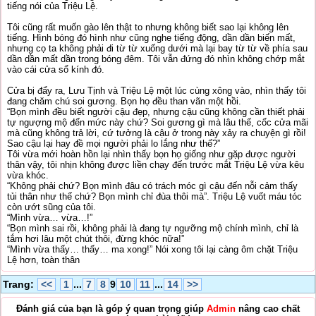
tiếng nói của Triệu Lệ.
Tôi cũng rất muốn gào lên thật to nhưng không biết sao lại không lên
tiếng. Hình bóng đó hình như cũng nghe tiếng động, dần dần biến mất,
nhưng cọ ta không phải đi từ từ xuống dưới mà lại bay từ từ về phía sau
dần dần mất dần trong bóng đêm. Tôi vẫn đứng đó nhìn không chớp mắt
vào cái cửa sổ kính đó.
Cửa bị đẩy ra, Lưu Tịnh và Triệu Lệ một lúc cùng xông vào, nhìn thấy tôi
đang chăm chú soi gương. Bọn họ đều than vãn một hồi.
“Bọn mình đều biết người cậu đẹp, nhưng cậu cũng không cần thiết phải
tự ngượng mộ đến mức này chứ? Soi gương gì mà lâu thế, cốc cửa mãi
mà cũng không trả lời, cứ tưởng là cậu ở trong này xảy ra chuyện gì rồi!
Sao cậu lại hay đề mọi người phải lo lắng như thế?”
Tôi vừa mới hoàn hồn lại nhìn thấy bọn họ giống như gặp được người
thân vậy, tôi nhịn không được liền chạy đến trước mắt Triệu Lệ vừa kêu
vừa khóc.
“Không phải chứ? Bọn mình đâu có trách móc gì cậu đến nỗi cảm thấy
tủi thân như thế chứ? Bọn mình chỉ đùa thôi mà”. Triệu Lệ vuốt máu tóc
còn ướt sũng của tôi.
“Mình vừa… vừa…!”
“Bọn mình sai rồi, không phải là đang tự ngưỡng mộ chính mình, chỉ là
tắm hơi lâu một chút thôi, đừng khóc nữa!”
“Mình vừa thấy… thấy… ma xong!” Nói xong tôi lại càng ôm chặt Triệu
Lệ hơn, toàn thân
Trang:
<<
1
...
7
8
9
10
11
...
14
>>
Đánh giá của bạn là góp ý quan trọng giúp
Admin
nâng cao chất