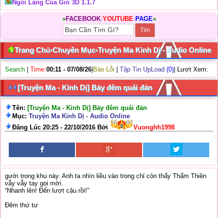
Ngôi Làng Của Gió 3D 1.1.7
»
FACEBOOK
-
YOUTUBE
-
PAGE
«
Trang Chủ
›
Chuyên Mục
›
Truyện Ma Kinh Dị - Audio Online
Search
|
Time:
00:11 - 07/08/26
|
Báo Lỗi
|
Tập Tin UpLoad
(0)
| Lượt Xem:
[Truyện Ma - Kinh Dị] Bảy đêm quái đản
Tên:
[Truyện Ma - Kinh Dị] Bảy đêm quái đản
Mục:
Truyện Ma Kinh Dị - Audio Online
Đăng Lúc 20:25 - 22/10/2016 Bởi
Vuonghh1998
gười trong khu này. Anh ta nhìn liều vào trong chỉ còn thấy Thẩm Thiên
vẫy vẫy tay gọi mời.
“Nhanh lên! Đến lượt cậu rồi!”
Đêm thứ tư