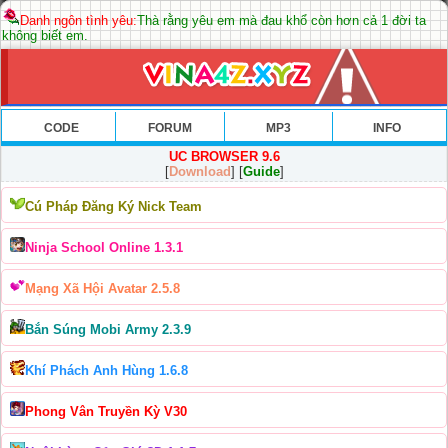
Danh ngôn tình yêu:
Thà rằng yêu em mà đau khổ còn hơn cả 1 đời ta
không biết em.
CODE
FORUM
MP3
INFO
UC BROWSER 9.6
[
Download
] [
Guide
]
Cú Pháp Đăng Ký Nick Team
Ninja School Online 1.3.1
Mạng Xã Hội Avatar 2.5.8
Bắn Súng Mobi Army 2.3.9
Khí Phách Anh Hùng 1.6.8
Phong Vân Truyền Kỳ V30