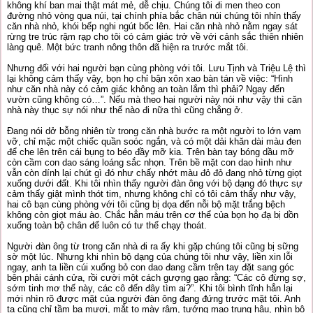
không khí ban mai thật mát mẻ, dễ chịu. Chúng tôi đi men theo con
đường nhỏ vòng qua núi, tại chính phía bắc chân núi chúng tôi nhỉn thấy
căn nhà nhỏ, khói bếp nghi ngút bốc lên. Hai căn nhà nhỏ nằm ngay sát
rừng tre trúc rậm rạp cho tôi có cảm giác trở về với cảnh sắc thiên nhiên
làng quê. Một bức tranh nông thôn đã hiện ra trước mắt tôi.
Nhưng đối với hai người bạn cùng phòng với tôi. Lưu Tịnh và Triệu Lệ thì
lại không cảm thấy vậy, bọn họ chỉ bận xôn xao bàn tán về việc: “Hình
như căn nhà này có cảm giác không an toàn lắm thì phải? Ngay đến
vườn cũng không có…”. Nếu mà theo hai người này nói như vậy thì căn
nhà này thục sự nói như thế nào đi nữa thì cũng chẳng ở.
Đang nói dở bỗng nhiên từ trong căn nhà bước ra một người to lớn vạm
vỡ, chỉ mặc một chiếc quần soóc ngắn, và có một dải khăn dài màu đen
để che lên trên cái bụng to béo đầy mỡ kia. Trên bàn tay bóng dầu mỡ
còn cầm con dao sáng loáng sắc nhọn. Trên bề mặt con dao hình như
vẫn còn dính lại chút gì đó như chấy nhớt màu đỏ đỏ đang nhỏ từng giọt
xuống dưới đất. Khi tôi nhìn thấy người đàn ông với bộ dạng đó thực sự
cảm thấy giật mình thót tim, nhưng không chỉ có tôi cảm thấy như vậy,
hai cô bạn cùng phòng với tôi cũng bị dọa đến nỗi bộ mặt trắng bệch
không còn giọt máu ào. Chắc hẳn máu trên cơ thể của bọn họ đạ bị dồn
xuống toàn bộ chân để luôn có tư thế chạy thoát.
Người đàn ông từ trong căn nhà đi ra ấy khi gặp chúng tôi cũng bị sững
sờ một lúc. Nhưng khi nhìn bộ dạng của chúng tôi như vậy, liền xin lỗi
ngay, anh ta liền cúi xuống bỏ con dao đang cầm trên tay đặt sang góc
bên phải cánh cửa, rồi cười một cách gượng gạo rằng: “Các cô đừng sợ,
sớm tinh mơ thế này, các cô đến đây tìm ai?”. Khi tôi bình tĩnh hẳn lại
mới nhìn rõ được mặt của người đàn ông đang đứng trước mặt tôi. Anh
ta cũng chỉ tầm ba mươi, mắt to mày rậm, tướng mạo trung hậu, nhìn bộ