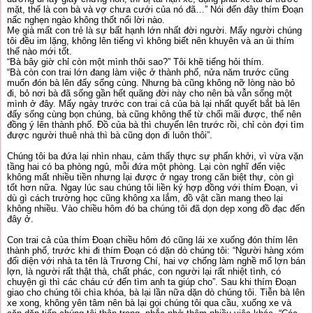
mặt, thế là con bà và vợ chưa cưới của nó đã…” Nói đến đây thím Đoạn
nấc nghẹn ngào không thốt nổi lời nào.
Mẹ già mất con trẻ là sự bất hạnh lớn nhất đời người. Mấy người chúng
tôi đều im lặng, không lên tiếng vì không biết nên khuyên và an ủi thím
thế nào mới tốt.
“Bà bây giờ chỉ còn một mình thôi sao?” Tôi khẽ tiếng hỏi thím.
“Bà còn con trai lớn đang làm việc ở thành phố, nửa năm trước cũng
muốn đón bà lên đấy sống cùng. Nhưng bà cũng không nỡ lòng nào bỏ
đi, bỏ nơi bà đã sống gần hết quãng đời này cho nên bà vẫn sống một
mình ở đây. Mấy ngày trước con trai cả của bà lại nhất quyết bắt bà lên
đấy sống cùng bọn chúng, bà cũng không thể từ chối mãi được, thế nên
đồng ý lên thành phố. Đồ của bà thì chuyển lên trước rồi, chỉ còn đợi tìm
được người thuê nhà thì bà cũng dọn đi luôn thôi”.
Chúng tôi ba đứa lại nhìn nhau, cảm thấy thực sự phấn khởi, vì vừa vặn
tầng hai có ba phòng ngủ, mỗi đứa một phòng. Lại còn nghĩ đến việc
không mất nhiều tiền nhưng lại được ở ngay trong căn biệt thự, còn gì
tốt hơn nữa. Ngay lúc sau chúng tôi liền ký hợp đồng với thím Đoạn, vì
dù gì cách trường học cũng không xa lắm, đồ vật cần mang theo lại
không nhiều. Vào chiều hôm đó ba chúng tôi đã dọn dẹp xong đồ đạc đến
đây ở.
Con trai cả của thím Đoạn chiều hôm đó cũng lái xe xuống đón thím lên
thành phố, trước khi đi thím Đoạn có dặn dò chúng tôi: “Người hàng xóm
đối diện với nhà ta tên là Trương Chí, hai vợ chống làm nghề mổ lợn bán
lợn, là người rất thật thà, chất phác, con người lại rất nhiệt tình, có
chuyện gì thì các cháu cứ đến tìm anh ta giúp cho”. Sau khi thím Đoạn
giao cho chúng tôi chìa khóa, bà lại lần nữa dặn dò chúng tôi. Tiễn bà lên
xe xong, không yên tâm nên bà lại gọi chúng tôi qua cầu, xuống xe và