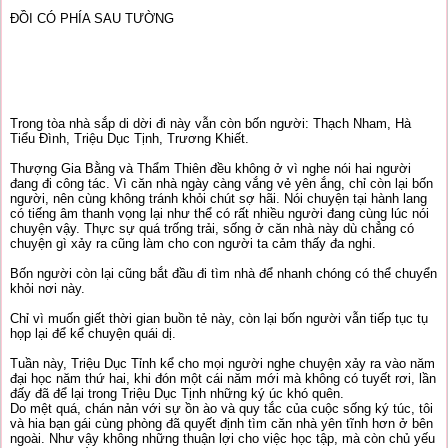
ĐỒI CÓ PHÍA SAU TƯỜNG
Trong tòa nhà sắp di dời đi này vẫn còn bốn người: Thạch Nham, Hà
Tiểu Đình, Triệu Dục Tịnh, Trương Khiết.
Thượng Gia Bằng và Thẩm Thiên đều không ở vì nghe nói hai người
đang đi công tác. Vì căn nhà ngày càng vắng vẻ yên ắng, chỉ còn lại bốn
người, nên cùng không tránh khỏi chút sợ hãi. Nói chuyện tại hành lang
có tiếng âm thanh vọng lại như thể có rất nhiều người đang cùng lúc nói
chuyện vậy. Thực sự quá trống trải, sống ở căn nhà này dù chẳng có
chuyện gì xảy ra cũng làm cho con người ta cảm thấy đa nghi.
Bốn người còn lại cũng bắt đầu đi tìm nhà để nhanh chóng có thể chuyển
khỏi nơi này.
Chỉ vì muốn giết thời gian buồn tẻ này, còn lại bốn người vẫn tiếp tục tụ
họp lại để kể chuyện quái dị.
Tuần này, Triệu Dục Tỉnh kể cho mọi người nghe chuyện xảy ra vào năm
đại học năm thứ hai, khi đón một cái năm mới mà không có tuyết rơi, lần
đấy đã để lại trong Triệu Dục Tịnh những ký úc khó quên.
Do mệt quá, chán nản với sự ồn ào và quy tắc của cuộc sống ký túc, tôi
và hia bạn gái cùng phòng đã quyết định tìm căn nhà yên tĩnh hơn ở bên
ngoài. Như vậy không những thuận lợi cho việc học tập, mà còn chủ yếu