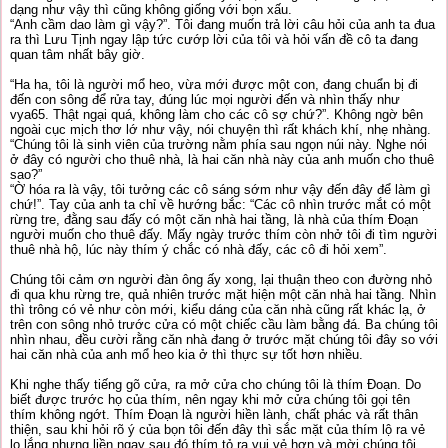
dạng như vậy thì cũng không giống với bọn xấu.
“Anh cầm dao làm gì vậy?”. Tôi đang muốn trả lời câu hỏi của anh ta đua
ra thì Lưu Tịnh ngay lập tức cướp lời của tôi và hỏi vấn đề cô ta đang
quan tâm nhất bây giờ.
“Ha ha, tôi là người mổ heo, vừa mới được một con, đang chuẩn bị đi
đến con sông để rửa tay, đúng lúc mọi người đến và nhìn thấy như
vya65. Thật ngại quá, không làm cho các cô sợ chứ?”. Không ngờ bên
ngoài cục mịch thơ lớ như vậy, nói chuyện thì rất khách khí, nhẹ nhàng.
“Chúng tôi là sinh viên của trường nằm phía sau ngọn núi này. Nghe nói
ở đây có người cho thuê nhà, là hai căn nhà này của anh muốn cho thuê
sao?”
“Ờ hóa ra là vậy, tôi tưởng các cô sáng sớm như vậy đến đây để làm gì
chứ!”. Tay của anh ta chỉ về hướng bắc: “Các cô nhìn trước mắt có một
rừng tre, đằng sau đấy có một căn nhà hai tầng, là nhà của thím Đoạn
người muốn cho thuê đấy. Mấy ngày trước thím còn nhở tôi đi tìm người
thuê nhà hộ, lúc này thím ý chắc có nhà đấy, các cô đi hỏi xem”.
Chúng tôi cảm ơn người đàn ông ấy xong, lại thuận theo con đường nhỏ
đi qua khu rừng tre, quả nhiên trước mặt hiện một căn nhà hai tầng. Nhìn
thì trông có vẻ như còn mới, kiểu dáng của căn nhà cũng rất khác lạ, ở
trên con sông nhỏ trước cửa có một chiếc cầu làm bằng đá. Ba chúng tôi
nhìn nhau, đều cười rằng căn nhà đang ở trước mặt chúng tôi đây so với
hai căn nhà của anh mổ heo kia ở thì thực sự tốt hơn nhiều.
Khi nghe thấy tiếng gõ cửa, ra mở cửa cho chúng tôi là thím Đoạn. Do
biết được trước họ của thím, nên ngay khi mở cửa chúng tôi gọi tên
thím không ngớt. Thím Đoạn là người hiền lành, chất phác và rất thân
thiện, sau khi hỏi rõ ý của bọn tôi đến đây thì sắc mặt của thím lộ ra vẻ
lo lắng nhưng liền ngay sau đó thím tỏ ra vui vẻ hơn và mời chúng tôi