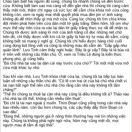
Chào tạm biệt hai người đó xong, chúng tôi nhanh chóng về đến trước
cửa. Không biết làm sao mà càng về đến gần nhà thì chúng tôi càng cảm
thấy mệt mỏi, thậm chí ngay cả sức lực để cầm chìa khóa mở cửa cũng
không còn, xem ra ngày mai nhất quyết phải mua đèn pin vì ánh sáng
không đủ để nhìn thấy gì mà mở cửa. Cùng lúc chúng tôi tìm chìa khóa
đột nhiên phát hiện trên cửa dán một tờ giấy trắng. Đêm hôm, tối om như
mực thế này trên cửa ra vào lại dán tờ giấy trắng thực sự rất dễ nhận ra.
Chúng tôi được ánh sáng lờ mờ của ánh trăng cố đọc những nét chữ
trên đó, chỉ thấy được viết kín cả tờ giấy là hàn ký tự màu đỏ sẫm, cũng
không biết nó mang ý nghĩ gì. Chúng tôi chỉ hiểu được hàng chữ cuối
cùng dúng bút lông viết và cũng là những màu đỏ sẫm đó: “Gấp gấp như
quân lệnh”. Lưu Tịnh cảm thấy nghi hoặc: Đây là gì vậy? Đây là lá bùa và
ở trên viết những câu thần chú. Ờ, xem ra Triệu Lệ đúng là kiến thức
phong phú, gì cũng hiểu.
“Bà chủ nhà tại sao lại dán cái này trước cửa chứ?” Tôi một mặt vừa mở
cửa mặt khác tự nhủ.
Sau khi vào nhà, Lưu Tịnh khóa chặt cửa lại, chúng tôi lại tiếp tục bàn
luận về những câu thần chú đó: “Có lẽ con trai út của bà chủ nhà chết vì
tai nạn bất ngờ thế nên chủ nhà cho rằng căn nhà này không tốt lắm
chăng?”
“Thế thì chúng ta thuê lại căn nhà này cũng là điều không tốt à? Thảo nào
chủ nhà lại tốt thế, không cần nhiều tiền thuê”.
“Đó chỉ là tai nạn ngoài ý muốn. Thím Đoạn cũng sống trong căn nhà này
bao nhiêu năm, còn lâu hơn chúng ta, các cậu thấy đấy thím Đoạn có
sao đâu”.
“Đúng thế, những người già ở nông thôn thường hay mê tín những việc
này. Chúng ta không phải nghi ngờ nữa, hôm nay cũng mệt rồi, mọi
người mau đi tắm đi ngủ thôi”.