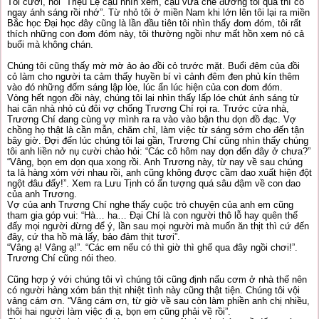
Tôi cười, nói “Triệu Lệ cậu nhìn xem, cậu vừa chê đường tối qua thì có
ngay ánh sáng rồi nhớ”. Từ nhỏ tôi ở miền Nam khi lớn lên tôi lại ra miền
Bắc học Đại học đây cũng là lần đầu tiên tôi nhìn thấy đom đóm, tôi rất
thích những con đom đóm này, tôi thường ngồi như mất hồn xem nó cả
buổi mà không chán.
Chúng tôi cũng thấy mờ mờ ảo ảo đồi cỏ trước mặt. Buổi đêm của đồi
cỏ làm cho người ta cảm thấy huyền bí vì cảnh đêm đen phủ kín thêm
vào đó những đốm sáng lập lòe, lúc ẩn lúc hiện của con đom đóm.
Vòng hết ngọn đồi này, chúng tôi lại nhìn thấy lấp lóe chút ánh sáng từ
hai căn nhà nhỏ củ đôi vợ chống Trương Chí rọi ra. Trước cửa nhà,
Trương Chí đang cùng vợ mình ra ra vào vào bận thu dọn đồ đạc. Vợ
chồng họ thật là cần mẫn, chăm chỉ, làm việc từ sáng sớm cho đến tận
bây giờ. Đợi đến lúc chúng tôi lại gần, Trương Chí cũng nhìn thấy chúng
tôi anh liền nở nụ cười chào hỏi: “Các cô hôm nay dọn đến đây ở chưa?”
“Vâng, bọn em dọn qua xong rồi. Anh Trương này, từ nay về sau chúng
ta là hàng xóm với nhau rồi, anh cũng không được cầm dao xuất hiện đột
ngột đâu đấy!”. Xem ra Lưu Tịnh có ấn tượng quá sâu đậm về con dao
của anh Trương.
Vợ của anh Trương Chí nghe thấy cuộc trò chuyện của anh em cũng
tham gia góp vui: “Hà… ha… Đại Chí là con người thô lỗ hay quên thế
đấy mọi người đừng để ý, lần sau mọi người mà muốn ăn thịt thì cứ đến
đây, cứ tha hồ mà lấy, bảo đảm thịt tươi”.
“Vâng ạ! Vâng ạ!”. “Các em nếu có thì giờ thì ghế qua đây ngồi chơi!”.
Trương Chí cũng nói theo.
Cũng hợp ý với chúng tôi vì chúng tôi cũng định nấu cơm ở nhà thế nên
có người hàng xóm bán thịt nhiệt tình này cũng thật tiện. Chúng tôi vội
vảng cám ơn. “Vâng cám ơn, từ giờ về sau còn làm phiền anh chị nhiều,
thôi hai người làm việc đi ạ, bọn em cũng phải về rồi”.