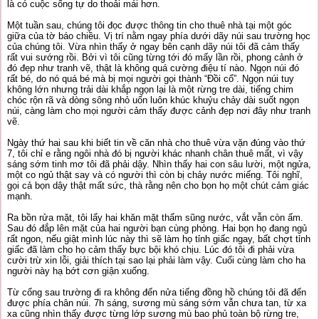
là có cuộc sống tự do thoải mái hơn.
Một tuần sau, chúng tôi đọc được thông tin cho thuê nhà tại một góc
giữa của tờ báo chiều. Vị trí nằm ngay phía dưới dãy núi sau trường học
của chúng tôi. Vừa nhìn thấy ở ngay bên cạnh dãy núi tôi đã cảm thấy
rất vui sướng rồi. Bởi vì tôi cũng từng tới đó mấy lần rồi, phong cảnh ở
đó đẹp như tranh vẽ, thật là không quá cường điệu tí nào. Ngọn núi đó
rất bé, do nó quá bé mà bị mọi người gọi thành “Đồi cổ”. Ngọn núi tuy
không lớn nhưng trải dài khắp ngọn lại là một rừng tre dài, tiếng chim
chóc rộn rã và dòng sông nhỏ uốn luôn khúc khuỷu chảy dài suốt ngọn
núi, càng làm cho mọi người cảm thấy được cảnh đẹp nơi đây như tranh
vẽ.
Ngày thứ hai sau khi biết tin về căn nhà cho thuê vừa vặn đúng vào thứ
7, tôi chỉ e rằng ngôi nhà đó bị người khác nhanh chân thuê mất, vì vậy
sáng sớm tinh mơ tôi đã phải dậy. Nhìn thấy hai con sâu lười, một ngửa,
một co ngủ thật say và có người thì còn bị chảy nước miếng. Tôi nghĩ,
gọi cả bọn dậy thật mất sức, thà rằng nên cho bọn họ một chút cảm giác
mạnh.
Ra bồn rửa mặt, tôi lấy hai khăn mặt thấm sũng nước, vắt vẫn còn ấm.
Sau đó đắp lên mặt của hai người bạn cùng phòng. Hai bọn họ đang ngủ
rất ngon, nếu giật mình lúc này thì sẽ làm họ tỉnh giấc ngay, bất chợt tỉnh
giấc đã làm cho họ cảm thấy bực bội khó chịu. Lúc đó tôi đi phải vừa
cười trừ xin lỗi, giải thích tại sao lại phải làm vậy. Cuối cùng làm cho ha
người này hạ bớt cơn giận xuống.
Từ cổng sau trường đi ra không đến nửa tiếng đồng hồ chúng tôi đã đến
được phía chân núi. 7h sáng, sương mù sáng sớm vẫn chưa tan, từ xa
xa cũng nhìn thấy được từng lớp sương mù bao phủ toàn bộ rừng tre,