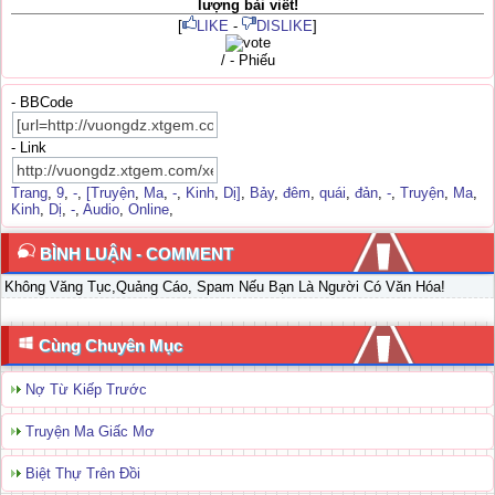
lượng bài viết!
[
LIKE
-
DISLIKE
]
/ - Phiếu
- BBCode
- Link
Trang
,
9
,
-
,
[Truyện
,
Ma
,
-
,
Kinh
,
Dị]
,
Bảy
,
đêm
,
quái
,
đản
,
-
,
Truyện
,
Ma
,
Kinh
,
Dị
,
-
,
Audio
,
Online
,
BÌNH LUẬN - COMMENT
Không Văng Tục,Quảng Cáo, Spam Nếu Bạn Là Người Có Văn Hóa!
Cùng Chuyên Mục
Nợ Từ Kiếp Trước
Truyện Ma Giấc Mơ
Biệt Thự Trên Đồi