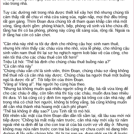
vào trong nhà.
Tuy các đường nét trong nhà được thiết kế xây hơi thô nhưng chúng tôi
cảm thấy rất dễ chịu vì nhà cửa sáng sủa, ngăn nắp, mọi thứ đều trông
rất gọn gàng. Thím Đoạn đưa chúng tôi đi tham quan khắp căn nhà một
vòng, tầng dưới gồm: phòng khách, bếp, phòng vệ sinh và kho chứa đồ;
tầng hai thì có ba phòng, phòng này cũng rất sáng sủa, rộng rãi. Ngoài ra
ở tầng hai còn có sân chơi.
“Căn nhà này nhẽ ra tôi dự định cho những cậu học sinh nam thuê,
nhưng khi nhìn thấy các cháu vừa nho nhỏ, vừa lễ phép, cho những cậu
sinh viên nam thuê thì lại sợ họ nghịch ngợm kob bảo vệ của công, cho
nên tôi thà cho các cháu thuê còn tốt hơn!”
Triệu Lệ hỏi: “Thế bà định cho chúng cháu thuê buồng nào ạ?”
“Cả căn nhà này”
“Chúng cháu vẫn chỉ là sinh viên, thím Đoạn, chúng cháu sợ rằng không
thể thuê nổi cả căn nhà này được. Chúng cháu ba người thuê một buồng
ngủ là được rồi ạ!”. Tôi tiếp lời của thím Đoạn.
“Vâng ạ! Vâng ạ!”. Hai người họ cùng hùa theo.
“Nhưng bà không muốn quá nhiều người sống ở đây, bà rất vừa lòng để
cho các cháu ở đây, còn tiền nhà thì tùy các cháu, muốn đưa bao nhiêu
thì đưa. Vì bà cũng có ý định tìm người giúp bà trông coi căn nhà này, để
trong nhà có chút hơi người, không bị trống vắng, bà cũng không muốn
để căn nhà thành nhà hoang một cách phí phạm”.
“Thế bà không ở đây sao?” Lưu Tịnh rất tò mò hỏi.
Đột nhiên sắc mặt của thím Đoạn dần dần tối sầm lại, rất lâu sau mới nói
tiếp được “Chồng bà mất mấy năm trước, căn nhà này mới xây từ năm
ngoái nhẻ ra định để lại cho con trai út của bà cưới vợ về đây ở. Nhưng
không may nửa năm trước con trai bà cùng vợ chưa cưới nó đang trên
đường đi lấy giấy chứng hôn, thì bị tai nạn xe, đụng phải xe tải đi trước