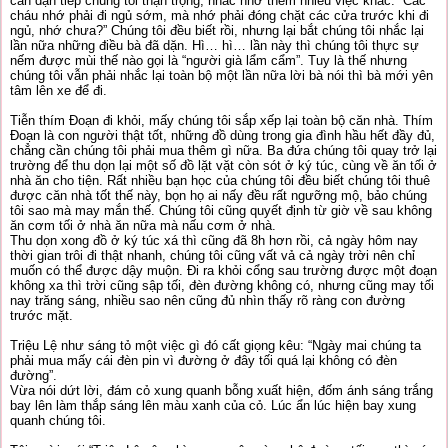
căn dặn tiếp chúng tôi thận trọng, nhắc nhở thêm nhiều việc khác. “Các
cháu nhớ phải đi ngủ sớm, mà nhớ phải đóng chặt các cửa trước khi đi
ngủ, nhớ chưa?” Chúng tôi đều biết rồi, nhưng lại bắt chúng tôi nhắc lại
lần nữa những điều bà đã dặn. Hì… hì… lần này thì chúng tôi thực sự
nếm được mùi thế nào gọi là “người già lẩm cẩm”. Tuy là thế nhưng
chúng tôi vẫn phải nhắc lại toàn bộ một lần nữa lời bà nói thì bà mới yên
tâm lên xe để đi.
Tiễn thím Đoạn đi khỏi, mấy chúng tôi sắp xếp lại toàn bộ căn nhà. Thím
Đoạn là con người thật tốt, những đồ dùng trong gia đình hầu hết đầy đủ,
chẳng cần chúng tôi phải mua thêm gì nữa. Ba đứa chúng tôi quay trở lại
trường để thu dọn lại một số đồ lặt vặt còn sót ở ký túc, cùng về ăn tối ở
nhà ăn cho tiện. Rất nhiều bạn học của chúng tôi đều biết chúng tôi thuê
được căn nhà tốt thế này, bọn họ ai nấy đều rất ngưỡng mộ, bảo chúng
tôi sao mà may mắn thế. Chúng tôi cũng quyết định từ giờ về sau không
ăn cơm tối ở nhà ăn nữa mà nấu cơm ở nhà.
Thu dọn xong đồ ở ký túc xá thì cũng đã 8h hơn rồi, cả ngày hôm nay
thời gian trôi đi thật nhanh, chúng tôi cũng vất vả cả ngày trời nên chỉ
muốn có thể được dậy muộn. Đi ra khỏi cổng sau trường được một đoạn
không xa thì trời cũng sập tối, đèn đường không có, nhưng cũng may tối
nay trăng sáng, nhiều sao nên cũng đủ nhìn thấy rõ ràng con đường
trước mặt.
Triệu Lệ như sáng tỏ một việc gì đó cất giọng kêu: “Ngày mai chúng ta
phải mua mấy cái đèn pin vì đường ở đây tối quá lại không có đèn
đường”.
Vừa nói dứt lời, đám cỏ xung quanh bỗng xuất hiện, đốm ánh sáng trắng
bay lên làm thắp sáng lên màu xanh của cỏ. Lúc ẩn lúc hiện bay xung
quanh chúng tôi.