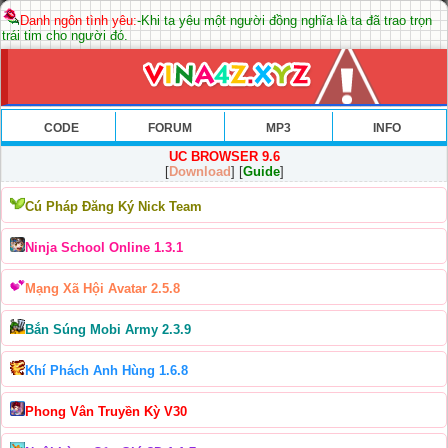
Danh ngôn tình yêu:
-Khi ta yêu một người đồng nghĩa là ta đã trao trọn
trái tim cho người đó.
CODE
FORUM
MP3
INFO
UC BROWSER 9.6
[
Download
] [
Guide
]
Cú Pháp Đăng Ký Nick Team
Ninja School Online 1.3.1
Mạng Xã Hội Avatar 2.5.8
Bắn Súng Mobi Army 2.3.9
Khí Phách Anh Hùng 1.6.8
Phong Vân Truyền Kỳ V30