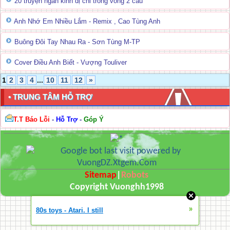
20 truyện ngắn kinh dị chỉ trong vòng 2 câu
Anh Nhớ Em Nhiều Lắm - Remix , Cao Tùng Anh
Buông Đôi Tay Nhau Ra - Sơn Tùng M-TP
Cover Điều Anh Biết - Vượng Touliver
1
2
3
4
...
10
11
12
»
• TRUNG TÂM HỖ TRỢ
T.T Báo Lỗi
-
Hỗ Trợ
-
Góp Ý
Sitemap
|
Robots
Copyright Vuonghh1998
»
80s toys - Atari. I still