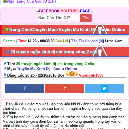
Ngôi Làng Của Gió 3D 1.1.7
»
FACEBOOK
-
YOUTUBE
-
PAGE
«
Trang Chủ
›
Chuyên Mục
›
Truyện Ma Kinh Dị - Audio Online
Search
|
Time:
14:23 - 08/08/26
|
Báo Lỗi
|
Tập Tin UpLoad
(0)
| Lượt Xem:
20 truyện ngắn kinh dị chỉ trong vòng 2 câu
Tên:
20 truyện ngắn kinh dị chỉ trong vòng 2 câu
Mục:
Truyện Ma Kinh Dị - Audio Online
Đăng Lúc 20:25 - 22/10/2016 Bởi
Vuonghh1998
1.Bạn đã có 1 giấc mơ khá đẹp cho đến khi bị đánh thức bởi tiếng búa
chát chúa. Và tiếng la hét của bạn chìm nghỉm trong chiếc quan tài đầy
bụi bặm.
2.“Em ko ngủ đc!”, cô ấy thì thầm và trườn ng vào giường bên cạnh bạn.
Và bạn tỉnh dậy giữa đêm bởi sự lạnh lẽo xung quanh, trong tay vẫn ôm
chặt chiếc váy mà cô ấy đã mặc khi đc chôn cất.