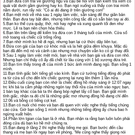
3.Bạn đưa con trai về giường ngủ và cậu bé nói với bạn kiểm tra xem có
quái vật dưới gầm giường hay ko. Bạn ngó xuống và thấy con trai mình
nằm dưới, run rẩy nói: “Có ai đó đang ở trên giường con!”
4.Bạn mệt mỏi về nhà sau 1 ngày làm việc, sẵn sàng để thư giãn bản
thân. Bạn đưa tay bật đèn, nhưng trên công tắc đã có sẵn bàn tay ai đó.
5.Bạn ko thể cựa quậy, thở, nói hay nghe và xung quanh tối đen như
mực. Lẽ ra bạn nên chọn hỏa thiêu.
6.Bạn lên trên tầng để kiểm tra đứa con 3 tháng tuổi của mình. Cửa sổ
mở toang và chiếc cũi trống rỗng.
7.Bạn nhớ mình ko hề đi ngủ, nhưng bạn lại cứ thức dậy liên tục.
8.Đứa con gái của bạn cứ khóc mãi và la hét giữa đêm khuya. Mặc dù
bạn đã đến mộ nó và cảnh cáo nhưng mọi chuyện vẫn ko có gì thay đổi.
9.Sau 1 ngày làm việc mệt mỏi, bạn về nhà với bạn gái và đứa con nhỏ.
Nhưng bạn chỉ thấy cô ấy đã chết từ lâu cùng với 1 bộ xương đứa trẻ.
10.Bạn tìm thấy trong đt của mình 1 bức ảnh mình đang ngủ. Bạn sống 1
mình.
11.Bạn tỉnh giấc bởi tiếng gõ vào kính. Bạn cứ tưởng tiếng động đó phát
ra từ cửa sổ cho đến khi chiếc gương lại rung lên thêm 1 lần nữa.
12.Điều cuối cùng bạn còn nhớ là chiếc đồng hồ nháy sáng ở 12:07 ngay
trc khi bà ta cắm phập những ngón tay thối rữa của mình vào ngực bạn,
1 bàn tay khác của bà ta thì đang bóp nghẹt lấy cổ bạn. Bạn giật mình
tỉnh giấc, nhận ra đó chỉ là những giấc mơ nhưng đồng hồ đang chỉ đến
12:06 và bỗng có tiếng cọt kẹt.
13.Bạn có nuôi chó mèo và bạn đã quen với việc nghe thấy tiếng chúng
cào cửa. Giờ bạn sống 1 mình nhưng những tiếng động ấy chưa bao h
ngừng xuất hiện.
14.Phần lớn tgian của bạn là ở nhà. Bạn nhận ra rằng bạn luôn luôn phải
đóng cửa dù bạn ko hề mở chúng ra.
15.Bạn đang ở tầng 2 thì nghe thấy tiếng mẹ gọi. Bạn bước đến cầu
thang và mẹ bạn lôi ngay bạn về phòng, “Mẹ cũng nghe thấy giọng nói