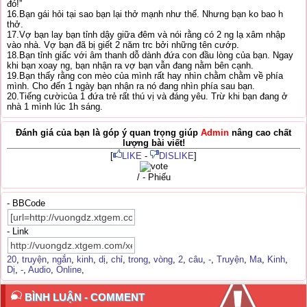
đó!”
16.Bạn gái hỏi tại sao bạn lại thở mạnh như thế. Nhưng bạn ko bao h
thở.
17.Vợ bạn lay bạn tỉnh dậy giữa đêm và nói rằng có 2 ng lạ xâm nhập
vào nhà. Vợ bạn đã bị giết 2 năm trc bởi những tên cướp.
18.Bạn tỉnh giấc với âm thanh dỗ dành đứa con đầu lòng của bạn. Ngay
khi bạn xoay ng, bạn nhận ra vợ bạn vẫn đang nằm bên cạnh.
19.Bạn thấy rằng con mèo của mình rất hay nhìn chằm chằm về phía
mình. Cho đến 1 ngày bạn nhận ra nó đang nhìn phía sau bạn.
20.Tiếng cườicủa 1 đứa trẻ rất thú vị và đáng yêu. Trừ khi bạn đang ở
nhà 1 mình lúc 1h sáng.
Đánh giá của bạn là góp ý quan trọng giúp
Admin
nâng cao chất
lượng bài viết!
[
LIKE
-
DISLIKE
]
/ - Phiếu
- BBCode
- Link
20
,
truyện
,
ngắn
,
kinh
,
dị
,
chỉ
,
trong
,
vòng
,
2
,
câu
,
-
,
Truyện
,
Ma
,
Kinh
,
Dị
,
-
,
Audio
,
Online
,
BÌNH LUẬN - COMMENT