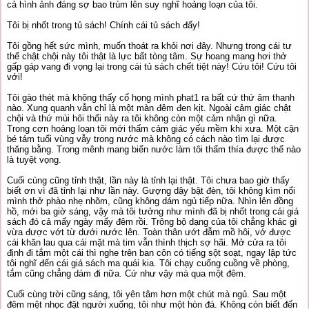
cả hình ảnh đáng sợ bao trùm lên suy nghĩ hoảng loạn của tôi.
Tôi bị nhốt trong tủ sách! Chính cái tủ sách đấy!
Tôi gồng hết sức mình, muốn thoát ra khỏi nơi đây. Nhưng trong cái tư
thế chật chội này tôi thật là lực bất tòng tâm. Sự hoang mang hơi thở
gấp gáp vang đi vọng lại trong cái tủ sách chết tiệt này! Cứu tôi! Cứu tôi
với!
Tôi gào thét mà không thấy cổ họng mình phat1 ra bất cứ thứ âm thanh
nào. Xung quanh vẫn chỉ là một màn đêm đen kịt. Ngoài cảm giác chật
chội và thứ mùi hôi thối này ra tôi không còn một cảm nhận gì nữa.
Trong cơn hoảng loạn tôi mới thấm cảm giác yếu mềm khi xưa. Một cận
bé tám tuổi vùng vẫy trong nước mà không có cách nào tìm lại được
thăng bằng. Trong mênh mang biển nước làm tôi thấm thía được thế nào
là tuyệt vọng.
Cuối cùng cũng tỉnh thật, lần này là tỉnh lại thật. Tôi chưa bao giờ thấy
biết ơn vì đã tỉnh lại như lần này. Gượng dậy bật đèn, tôi không kìm nổi
mình thở phào nhẹ nhõm, cũng không dám ngủ tiếp nữa. Nhìn lên đồng
hồ, mới ba giờ sáng, vậy mà tôi tưởng như mình đã bị nhốt trong cái giá
sách đó cả mấy ngày mấy đêm rồi. Trông bộ dạng của tôi chẳng khác gì
vừa được vớt từ dưới nước lên. Toàn thân ướt đẫm mồ hôi, vớ được
cái khăn lau qua cái mặt mà tim vẫn thình thịch sợ hãi. Mở cửa ra tôi
định đi tắm một cái thì nghe trên ban côn có tiếng sột soạt, ngay lập tức
tôi nghĩ đến cái giá sách ma quái kia. Tôi chạy cuống cuồng về phòng,
tắm cũng chẳng dám đi nữa. Cứ như vậy mà qua một đêm.
Cuối cùng trời cũng sáng, tôi yên tâm hơn một chút mà ngủ. Sau một
đêm mệt nhọc đặt người xuống, tôi như một hòn đá. Không còn biết đến