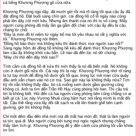
cả tiếng Khương Phượng gõ cửa nữa.
Khương Phượng ngủ dậy, đã mười giờ rồi mà rõ ràng tối qua cậu ấy đã
đặt đồng hồ. Đặt buổi sáng chín giờ, cái đồng hồ cổ lỗ ngày nào cũng
phải lên dây cót mới kêu. Nhưng âm thanh của nó thì to vô cùng. Mấy
người cùng phòng đã mấy lần gạ gẫm đổi chác với cậu ấy đều bị cậu
chàng từ chối.
“Đây là món đồ kỉ niệm từ ngày bố mẹ tôi yêu nhau nó rất ý nghĩa với
tôi.” Khương Phượng nói thêm.
“Đồng hồ báo thức mà không kêu thì đánh thức mọi người sao nổi?”
Sáng ngày hôm đó đồng hồ không hề kêu để đánh thức Khương Phượng
làm cậu ấy không khỏi cáu bẳn. Lẽ nào đã đến lúc nó dở chứng.
“Mày chỉ thỏ đến đây thôi sao?”
Tính cầm cái đồng hồ đi sửa thì mới thấy là nó đã biến mất. Nó không
còn ở dưới gối nữa rồi. Cái này thì lạ này: Khương Phượng nhớ rõ ràng
là tự tay mình để đồng hồ dưới gối tối qua, trong lúc mê man cữa quậy
đầu anh vẫn chạm vào nó cơ mà. Sao giờ này lại không thấy nữa? Tìm
kỹ rồi vẫn không thấy đâu, bò cả xuống xem dưới gầm giường cũng
không có. Anh ta tìm đến Trần Hồ Huy cùng phòng hỏi han. Thì câu trả
lời là không biết. Hỏi đến cả hai người cùng phòng bên cũng chẳng có ai
biết gì cả. Lúc này Vương Nhuệ cũng hậm hực nói rằng mình bị mất đôi
tất. Cậu thề rằng vừa lấy đôi tất sạch ra vắt lên thành ghế bên cạnh
giường, giờ thì không thấy.
Chỉ một đêm đầu đến nhà mới mà đã mất hai món đồ, thật là lảm người
ta tức quá đi. Mọi người cùng bới tung mọi ngóc ngách nhưng chẳng
thấy tăm tích gì. Khương Phượng để ý đến cánh cửa phòng tôi vẫn khóa
im lìm.