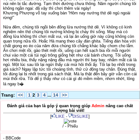
núi nên bị tắc đường. Tạm thời đường chưa thông. Năm người chúng tôi
không ngần ngại: đã vậy thì chơi thêm vài ngày!
Khương Phượng vỗ tay xuống bàn “Hôm nay nướng thịt dê ngủ ngoài
rừng!”
Nửa đêm, chúng tôi ngồi bên đống lửa nướng thịt dê. Vì không có kinh
nghiệm nên thịt chúng tôi nướng không bị cháy thì sống. May mà có
đống lửa không thì chơi mất vui, vả lại ăn uống giờ này cũng không còn
quan trọng nữa rồi. Hoắc Hà mang theo cây đàn ghita. Tiếng đàn hòa với
chất giọng eo éo của năm đứa chúng tôi chẳng khác bầy chom cho lắm.
Ăn chơi mệt rồi, gào thét mệt rồi, uống cạn hết sạch bia rồi mỗi người
chui vào một cái túi ngủ trông giống hệt như cái bánh chưng. Tôi uống
hơi nhiều bia, thấy nặng nặng đầu mà người thì bay bay, nhắm mắt cái là
ngủ. Một lúc sau tôi lại ngửi thấy cái mùi hôi thối ấy. Tôi lại bọ nhốt trong
giá sách? Ngay lập tức tôi choàng tỉnh, thử cử động tay chân. Đúng thật,
tôi đúng lại bị nhốt trong giá sách thật. Mà lạ thật đến bây giờ vẫn còn cái
mùi thối rữa. Tôi để ý thấy như có cái gì đó mềm mềm, nhơn nhớt, lông
lá ngay b�
Trang:
<<
1
2
3
4
...
14
>>
Đánh giá của bạn là góp ý quan trọng giúp
Admin
nâng cao chất
lượng bài viết!
[
LIKE
-
DISLIKE
]
/ - Phiếu
- BBCode