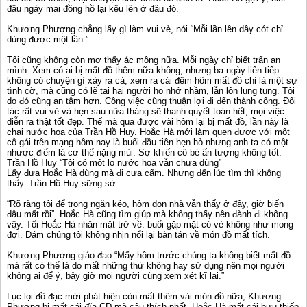
đâu ngày mai đồng hồ lại kêu lên ở đâu đó.
Khương Phượng chẳng lấy gì làm vui vẻ, nói “Mỗi lần lên dây cót chỉ
dùng được một lần.”
Tôi cũng không còn mơ thấy ác mộng nữa. Mỗi ngày chỉ biết trấn an
mình. Xem có ai bị mất đồ thêm nữa không, nhưng ba ngày liên tiếp
không có chuyện gì xảy ra cả, xem ra cái đêm hôm mất đồ chỉ là một sự
tình cờ, mà cũng có lẽ tại hai người họ nhớ nhầm, lẫn lộn lung tung. Tôi
do đó cũng an tâm hơn. Công việc cũng thuận lợi đi đến thành công. Đối
tác rất vui vẻ và hẹn sau nữa tháng sẽ thanh quyết toán hết, mọi việc
diễn ra thật tốt đẹp. Thế mà qua được vài hôm lại bị mất đồ, lần này là
chai nước hoa của Trần Hồ Huy. Hoắc Hà mới làm quen được với một
cô gái trên mạng hôm nay là buổi đầu tiên hẹn hò nhưng anh ta có một
nhược điểm là cơ thể nặng mùi. Sợ khiến cô bé ấn tượng không tốt.
Trần Hồ Huy “Tôi có một lọ nước hoa vẫn chưa dùng”
Lấy đưa Hoắc Hà dùng mà đi cưa cẩm. Nhưng đến lúc tìm thì không
thấy. Trần Hồ Huy sững sờ.
“Rõ ràng tôi để trong ngăn kéo, hôm dọn nhà vẫn thấy ở đây, giờ biến
đâu mất rồi”. Hoắc Hà cũng tìm giúp mà không thấy nên đành đi không
vậy. Tối Hoắc Hà nhăn mặt trở về: buổi gặp mặt có vẻ không như mong
đợi. Đám chúng tôi không nhịn nổi lại bàn tán về món đồ mất tích.
Khương Phượng giáo đao “Mấy hôm trước chúng ta không biết mất đồ
mà rất có thể là do mất những thứ không hay sử dụng nên mọi người
không ai để ý, bây giờ mọi người cùng xem xét kĩ lại.”
Lục lọi đồ đạc mới phát hiện còn mất thêm vài món đồ nữa, Khương
Phượng bị mất cái đĩa CD mà cậu thích nhất. Hoắc Hà mất cái bưu thiếp