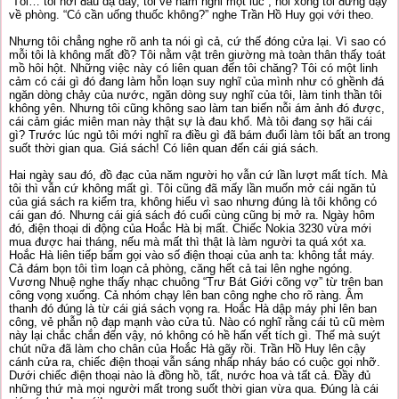
“Tôi… tôi hơi đau dạ dày, tôi về nằm nghỉ một lúc”, nói xong tôi đứng dậy
về phòng. “Có cần uống thuốc không?” nghe Trần Hồ Huy gọi với theo.
Nhưng tôi chẳng nghe rõ anh ta nói gì cả, cứ thế đóng cửa lại. Vì sao có
mỗi tôi là không mất đồ? Tôi nằm vật trên giường mà toàn thân thấy toát
mồ hôi hột. Những việc này có liên quan đến tôi chăng? Tôi có một linh
cảm có cái gì đó đang làm hỗn loạn suy nghĩ của mình như có ghềnh đá
ngăn dòng chảy của nước, ngăn dòng suy nghĩ của tôi, làm tinh thần tôi
không yên. Nhưng tôi cũng không sao làm tan biến nỗi ám ảnh đó được,
cái cảm giác miên man này thật sự là đau khổ. Mà tôi đang sợ hãi cái
gì? Trước lúc ngủ tôi mới nghĩ ra điều gì đã bám đuổi làm tôi bất an trong
suốt thời gian qua. Giá sách! Có liên quan đến cái giá sách.
Hai ngày sau đó, đồ đạc của năm người họ vẫn cứ lần lượt mất tích. Mà
tôi thì vẫn cứ không mất gì. Tôi cũng đã mấy lần muốn mở cái ngăn tủ
của giá sách ra kiểm tra, không hiểu vì sao nhưng đúng là tôi không có
cái gan đó. Nhưng cái giá sách đó cuối cùng cũng bị mở ra. Ngày hôm
đó, điện thoại di động của Hoắc Hà bị mất. Chiếc Nokia 3230 vừa mới
mua được hai tháng, nếu mà mất thì thật là làm người ta quá xót xa.
Hoắc Hà liên tiếp bấm gọi vào số điện thoại của anh ta: không tắt máy.
Cả đám bọn tôi tìm loạn cả phòng, căng hết cả tai lên nghe ngóng.
Vương Nhuệ nghe thấy nhạc chuông “Trư Bát Giới cõng vợ” từ trên ban
công vọng xuống. Cả nhóm chạy lên ban công nghe cho rõ ràng. Âm
thanh đó đúng là từ cái giá sách vọng ra. Hoắc Hà dập máy phi lên ban
công, vẻ phẫn nộ đạp mạnh vào cửa tủ. Nào có nghĩ rằng cái tủ cũ mèm
này lại chắc chắn đến vậy, nó không có hề hấn vết tích gì. Thế mà suýt
chút nữa đã làm cho chân của Hoắc Hà gãy rồi. Trần Hồ Huy lên cậy
cánh cửa ra, chiếc điện thoại vẫn sáng nhấp nháy báo có cuộc gọi nhỡ.
Dưới chiếc điện thoại nào là đồng hồ, tất, nước hoa và tất cả. Đầy đủ
những thứ mà mọi người mất trong suốt thời gian vừa qua. Đúng là cái