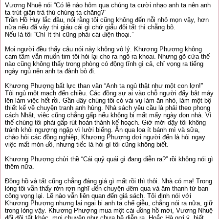
Vương Nhuệ nói “Có lẽ nào hôm qua chúng ta cười nhạo anh ta nên anh
ta trút giận trả thù chúng ta chăng?”
Trần Hồ Huy lắc đầu, nói rằng tôi cũng không đến nỗi nhỏ mọn vậy, hơn
nữa nếu đã vậy thì giáu cái gì chứ giấu đôi tất thì chẵng bõ.
Nếu là tôi “Chí ít thì cũng phải cái điện thoại.”
Mọi người đều thấy câu nói này không vô lý. Khương Phượng không
cam tâm vẫn muốn tim tôi hỏi lại cho ra ngô ra khoai. Nhưng gõ cửa thế
nào cũng không thấy trong phòng có động tĩnh gì cả, chỉ vọng ra tiếng
ngày ngủ nên anh ta đành bỏ đi.
Khương Phượng bất lực than vãn “Anh ta ngủ thật như một con lợn!”
Tôi ngủ một mạch đến chiều. Các đồng sự ai vào chỗ người đấy bật máy
lên làm việc hết rồi. Gần đây chúng tôi có vài vụ làm ăn nhỏ, làm một bộ
thiết kế về chuyện tranh anh hùng. Nhà sách yêu cầu là phải theo phong
cách Nhật, việc cũng chẳng gấp nếu không bị mất mấy ngày dọn nhà. Vì
thế chúng tôi phải gấp rút hoàn thành kế hoạch. Giờ mới dậy tôi không
tránh khỏi ngượng ngập vì lười biếng. Ăn qua loa ít bánh mì và sữa,
chào hỏi các đồng nghiệp, Khương Phượng dợi người đến là hỏi ngay
việc mất món đồ, nhưng tiếc là hỏi gì tôi cũng không biết.
Khương Phượng chửi thề “Cái quỷ quái gì đang diễn ra?” rồi không nói gì
thêm nữa.
Đồng hồ và tất cũng chẳng đáng giá gì mất rồi thì thôi. Nhà có ma! Trong
lòng tôi vẫn thấy rờn rợn nghĩ đến chuyện đêm qua và âm thanh từ ban
công vọng lại. Lẽ nào vẫn liên quan đến giá sách. Tôi định nói với
Khương Phượng nhưng lại ngại bị anh ta chế giễu, chẳng nói ra nữa, giữ
trong lòng vậy. Khương Phượng mua một cái đồng hồ mới, Vương Nhuệ
đổi đôi tất khác, mọi chuyện như chưa hề diễn ra. Hoắc Hà gợi ý, biết