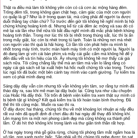
Thật ra điều mà làm tôi không yên còn có cả cơn ác mộng hàng đêm.
Trông đêm tối, trong không gian chật hẹp, cảm giác của một con người
co quắp là gì? Như là ở trong quan tài, mà cũng phải để người ta được
duỗi thẳng tay chân chứ? Từ trước đến giờ tôi không hề nghĩ mình bị hội
chứng khủng hoảng kinh dị. Nhưng kể từ cái đêm ác mộng và sau đó có
mê lại vài lần như thế nữa tôi bắt đầu nghĩ mình đã mắc phải bệnh khủng
hoảng tinh thần. Trong mơ lúc thì tôi bị nhốt trong thùng sắt, lúc thì bị ấn
trong mấy giặt, lúc còn bị nhét trong tủ lạnh. Toàn là những nơi mà nhét
con người vào thì quả là hãi hùng. Có lần tôi còn phát hiện ra mình bị
nhốt trong máy tính, trước màn hành máy tính có một người lạ. Người lạ
đó đang làm gì với cái bàn phím và mấy cái giắc cấm mà không hề để ý
đến dấu vết và tín hiệu của tôi. Ấy nhưng tôi không hề mơ thấy cái giá
sách nữa. Tôi cũng chẳng lấy thế mà an tâm mà vẫn lo lắng rằng có
ngày cái giá sách sẽ lại xuất hiện há hốc nuốt chửng tôi vào trong. Trước
lúc ngủ tôi đã buộc một bên cánh tay mình vào cạnh giường. Tự kiểm tra
xem có phải mình đang mê.
Sáng dậy dây vẫn còn nhưng tôi vẫn không yên tâm, sợ rằng tự mình đã
tháo dây ra, sau khi mê man lại dậy buộc lại. Cũng tựa như câu chuyện
của Hoắc Hà đấy thôi. Tôi trốn đi bệnh viện kiểm tra xem thật sự mình có
bị bệnh tật gì không? Kết quả kiểm tra là tôi hoàn toàn bình thường. Đã
thế thì tôi cũng mặc. Muốn ra sao thì ra.
Ở đây được hai tháng, chúng tôi thu về một khoảng lợi nhuận ai nấy đều
rất vui nên đã quyết định đi chơi đâu đó hai ngày để thay đổi không khí.
Lên mạng tìm ra một nơi phong cảnh đẹp mà cũng không xa thành phố
lắm. Ở đó hít thở không khí trong lành và thư giãn tinh thần rất hợp.
Ở hai ngày trong nhà gỗ giữa rừng, chúng tôi phóng tầm mắt ngắm hoa lá
vô tận, non xanh nước biếc. Sắp phải về thì chúng tôi nghe được tin sạt