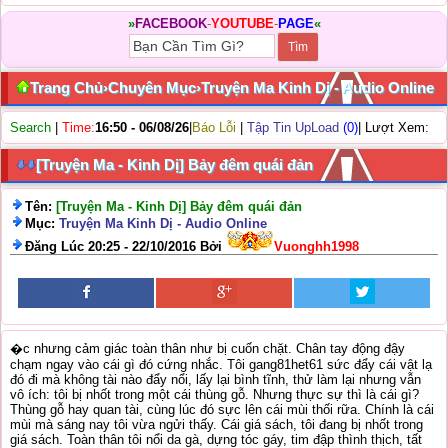
»
FACEBOOK
-
YOUTUBE
-
PAGE
«
Trang Chủ
›
Chuyên Mục
›
Truyện Ma Kinh Dị - Audio Online
Search
|
Time:
16:50 - 06/08/26
|
Báo Lỗi
|
Tập Tin UpLoad
(0)
| Lượt Xem:
[Truyện Ma - Kinh Dị] Bảy đêm quái đản
Tên:
[Truyện Ma - Kinh Dị] Bảy đêm quái đản
Mục:
Truyện Ma Kinh Dị - Audio Online
Đăng Lúc 20:25 - 22/10/2016 Bởi
Vuonghh1998
�c nhưng cảm giác toàn thân như bị cuốn chặt. Chân tay động đậy
chạm ngay vào cái gì đó cứng nhắc. Tôi gang81het61 sức đẩy cái vật lạ
đó đi mà không tài nào đẩy nổi, lấy lại bình tĩnh, thử làm lại nhưng vẫn
vô ích: tôi bị nhốt trong một cái thùng gỗ. Nhưng thực sự thì là cái gì?
Thùng gỗ hay quan tài, cùng lúc đó sực lên cái mùi thối rữa. Chính là cái
mùi mà sáng nay tôi vừa ngửi thấy. Cái giá sách, tôi đang bị nhốt trong
giá sách. Toàn thân tôi nổi da gà, dựng tóc gáy, tim đập thình thịch, tất