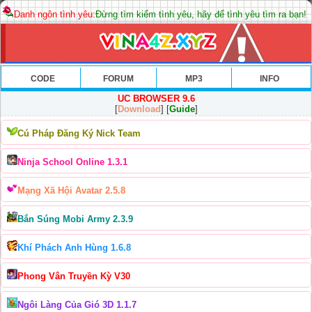
Danh ngôn tình yêu:
Đừng tìm kiếm tình yêu, hãy để tình yêu tìm ra bạn!
CODE
FORUM
MP3
INFO
UC BROWSER 9.6
[
Download
] [
Guide
]
Cú Pháp Đăng Ký Nick Team
Ninja School Online 1.3.1
Mạng Xã Hội Avatar 2.5.8
Bắn Súng Mobi Army 2.3.9
Khí Phách Anh Hùng 1.6.8
Phong Vân Truyền Kỳ V30
Ngôi Làng Của Gió 3D 1.1.7