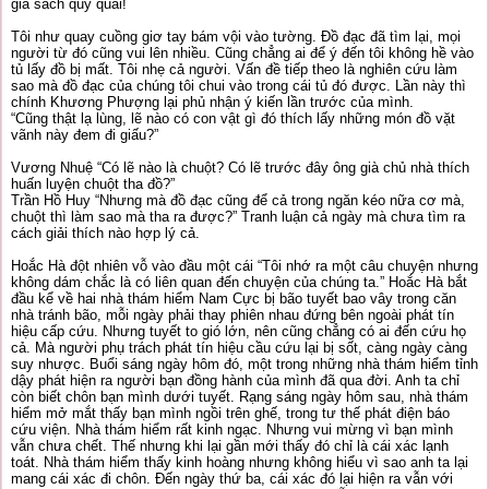
giá sách quỷ quái!
Tôi như quay cuồng giơ tay bám vội vào tường. Đồ đạc đã tìm lại, mọi
người từ đó cũng vui lên nhiều. Cũng chẳng ai để ý đến tôi không hề vào
tủ lấy đồ bị mất. Tôi nhẹ cả người. Vấn đề tiếp theo là nghiên cứu làm
sao mà đồ đạc của chúng tôi chui vào trong cái tủ đó được. Lần này thì
chính Khương Phượng lại phủ nhận ý kiến lần trước của mình.
“Cũng thật lạ lùng, lẽ nào có con vật gì đó thích lấy những món đồ vặt
vãnh này đem đi giấu?”
Vương Nhuệ “Có lẽ nào là chuột? Có lẽ trước đây ông già chủ nhà thích
huấn luyện chuột tha đồ?”
Trần Hồ Huy “Nhưng mà đồ đạc cũng để cả trong ngăn kéo nữa cơ mà,
chuột thì làm sao mà tha ra được?” Tranh luận cả ngày mà chưa tìm ra
cách giải thích nào hợp lý cả.
Hoắc Hà đột nhiên vỗ vào đầu một cái “Tôi nhớ ra một câu chuyện nhưng
không dám chắc là có liên quan đến chuyện của chúng ta.” Hoắc Hà bắt
đầu kể về hai nhà thám hiểm Nam Cực bị bão tuyết bao vây trong căn
nhà tránh bão, mỗi ngày phải thay phiên nhau đứng bên ngoài phát tín
hiệu cấp cứu. Nhưng tuyết to gió lớn, nên cũng chẳng có ai đến cứu họ
cả. Mà người phụ trách phát tín hiệu cầu cứu lại bị sốt, càng ngày càng
suy nhược. Buổi sáng ngày hôm đó, một trong những nhà thám hiểm tỉnh
dậy phát hiện ra người bạn đồng hành của mình đã qua đời. Anh ta chỉ
còn biết chôn bạn mình dưới tuyết. Rạng sáng ngày hôm sau, nhà thám
hiểm mở mắt thấy bạn mình ngồi trên ghế, trong tư thế phát điện báo
cứu viện. Nhà thám hiểm rất kinh ngạc. Nhưng vui mừng vì bạn mình
vẫn chưa chết. Thế nhưng khi lại gần mới thấy đó chỉ là cái xác lạnh
toát. Nhà thám hiểm thấy kinh hoàng nhưng không hiểu vì sao anh ta lại
mang cái xác đi chôn. Đến ngày thứ ba, cái xác đó lại hiện ra vẫn với