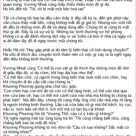
quan trọng. Vương Nhuệ cũng thấy thiếu thiếu món đồ gì đó.
Họ hỏi đến tôi “Tôi, tôi bị mất một bên hoa tai!”
Tất cả chúng tôi họp lại đều cảm thấy ở đây rất kỳ lạ, đến giờ phút này
vẫn chưa thấy mất tiền, cũng không mất đồ gì giá trị. Nhưng tức một nỗi
đó đều là những món đồ đã và đang dùng đến. Chúng tôi ai cũng bị mất
thứ gì đó. Đấy là cả sự vô lý. Những lúc bình thường sơ hở phòng
không có ai đã đành nhưng đợt này vì vẻ Soho cả bọn ở nhà cả ngày có
ai đó dám lấy đồ đi ngay trước mũi chúng tôi.
Hoắc Hà nói “Hay gặp phải ai đó tâm lý biến thái cố tình dựng chuyện?”
Hà vốn dĩ thích đọc chuyện trinh thám nên có việc gì xảy ra là nghĩ ngay
đến điều không bình thường.
Vương Nhuệ cũng “Có thể là con vật gì đó thích tha những món đồ nhỏ
đi giấu đâu đó, ví dụ chim, khỉ hay đại loại như thế”.
“Có thể lắm chứ, có người trong lòng biến thái nuôi một con chim, hay
khỉ chuyên đi ăn cắp vặt của chúng ta.”
Khương Phượng giọng pha chút tức giận.
“Con chim hay con khỉ đó nó còn có thể tàng hình, có thể vào nhà qua
khe cửa bảo vệ, hay có thể mở cánh cửa vào nhà mà không bị chúng ta
phát hiện”. Nói đến đây, chúng tôi càng thấy ông chủ căn nhà này rõ ràng
là người không bình thường. Lắp cái cửa bảo vệ gì mà thô kệch, kỳ cục,
xấu xí, lưới bảo vệ nhỏ tí, kín mít mà có tận ba cái khóa!
Khương Phượng hỏi tôi “Vương Thổ, cậu có ý kiến gì không?”
Tôi nghe ngóng một lúc lúng túng trả lời “Tôi cũng chẳng biết nữa, cũng
chẳng biết sao lại mất đồ nữa.”
Khương Phượng không tò mò nhìn tôi “Cậu có sao không? Sắc mặt có
vẻ không khỏe?”