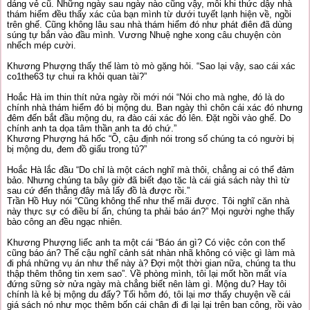
dáng vẻ cũ. Những ngày sau ngày nào cũng vậy, mỗi khi thức dậy nhà
thám hiểm đều thấy xác của bạn mình từ dưới tuyết lạnh hiện về, ngồi
trên ghế. Cũng không lâu sau nhà thám hiểm đó như phát điên đã dùng
súng tự bắn vào đầu mình. Vương Nhuệ nghe xong câu chuyện còn
nhếch mép cười.
Khương Phượng thấy thế làm tò mò gặng hỏi. “Sao lại vậy, sao cái xác
co1the63 tự chui ra khỏi quan tài?”
Hoắc Hà im thin thít nửa ngày rồi mới nói “Nói cho mà nghe, đó là do
chính nhà thám hiểm đó bị mộng du. Ban ngày thì chôn cái xác đó nhưng
đêm đến bắt đầu mộng du, ra đào cái xác đó lên. Đặt ngồi vào ghế. Do
chính anh ta dọa tâm thần anh ta đó chứ.”
Khương Phượng há hốc “Ồ, cậu định nói trong số chúng ta có người bị
bị mộng du, đem đồ giấu trong tủ?”
Hoắc Hà lắc đầu “Do chỉ là một cách nghĩ mà thôi, chẳng ai có thể đảm
bảo. Nhưng chúng ta bây giờ đã biết đạo tặc là cái giá sách này thì từ
sau cứ đến thẳng đây mà lấy đồ là được rồi.”
Trần Hồ Huy nói “Cũng không thể như thế mãi được. Tôi nghĩ căn nhà
này thực sự có điều bí ẩn, chúng ta phải báo án?” Mọi người nghe thấy
bào công an đều ngạc nhiên.
Khương Phượng liếc anh ta một cái “Báo án gì? Có việc cỏn con thế
cũng báo án? Thế cậu nghĩ cảnh sát nhàn nhã không có việc gì làm mà
đi phá những vụ án như thế này à? Đợi một thời gian nữa, chúng ta thu
thập thêm thông tin xem sao”. Về phòng mình, tôi lại mốt hồn mất vía
đứng sững sờ nửa ngày mà chẳng biết nên làm gì. Mộng du? Hay tôi
chính là kẻ bị mộng du đấy? Tối hôm đó, tôi lại mơ thấy chuyện về cái
giá sách nó như mọc thêm bốn cái chân đi đi lại lại trên ban công, rồi vào