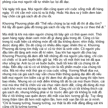
phòng của mọi người rất tự nhiên lục lọi đồ đạc.
Vài ngày trôi qua. Mọi người dần cũng quen với cuộc sống mất đồ hàng
ngày. Vì chỉ cần mở cửa tủ ra là thấy. Hoắc Hà đưa ra ý kiến đem bán
hay chôn cái giá sách đó đi cho rồi.
Khương Phượng phản đối “Thế nếu chúng ta lại mất đồ thì đi đâu tìm?
Kẻ lấy đồ quen giấu đồ trong giá sách rồi vậy thì chúng ta cứ theo thế đi.”
Mà nhất là khi mà năm người chúng tôi bây giờ có thói quen mới. Thói
quen hàng ngày đoán xem món đồ gì đang giấu trong đó. Cũng có lúc
trong tủ xuất hiện cả những món đồ rất lâu không được nhìn thấy, không
được dùng đến. Do đó cũng có nhiều điều ngạc nhiên thú vị. Khương
Phượng đã từng tìm thấy cái ví cũ từ thời là sinh viên. Cô người yêu
đầu tiên đã tặng anh món đồ kỉ niệm. Sau khi hai người đã chia tay.
Khương Phượng đã đem đốt hết những đồ mà người yêu tặng, chỉ còn
có chiếc ví là anh luyến tiếc giữ lại. Hồi ức về một thời trai trẻ đã qua
như sống lại. Anh ta có vẻ buồn buồn, buổi tối kéo tất cả chúng tôi đi
nhậu. Đến đây cái tủ có vẻ không còn là nỗi phiền muộn của chúng tôi
nữa. Mà nó như một thứ gia vị của cuộc sống. Vương Nhuệ đùa vui,
nhưng mà cái giá sách này vẫn chưa thần thông quảng đại đến độ nếu
biết mọi người tìm kiếm cái gì thì đem thứ đó giấu vào bụng thì tiện hơn
bao nhiêu. Nhưng nó có một điểm không tốt đó là cái mùi thum thủm, cái
mùi mà như thể bị chôn vùi vài chục năm dưới đất, cũng đã dùng đủ mọi
cách khử mùi mà không tài nào hết nổi. Cũng chỉ có tôi không thích cái
giá sách đó, nhưng không phải vì từ trước đến giờ tôi không bị mất đồ.
Mà vì tôi không sao quên được đôi mắt của bức tượng gỗ ấy. Tuy rằng
trong thâm tâm đã hơn một nghìn lần, hơn một vạn lần tôi an ủi mình.
“Chỉ là hoang tưởng, hoang tưởng, sự thật là đôi mắt đằng đằng sát khi
cũng chỉ là tưởng tượng.”