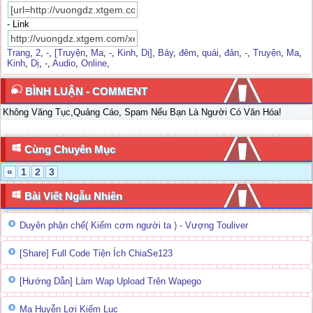
- Link
Trang
,
2
,
-
,
[Truyện
,
Ma
,
-
,
Kinh
,
Dị]
,
Bảy
,
đêm
,
quái
,
đản
,
-
,
Truyện
,
Ma
,
Kinh
,
Dị
,
-
,
Audio
,
Online
,
BÌNH LUẬN - COMMENT
Không Văng Tục,Quảng Cáo, Spam Nếu Bạn Là Người Có Văn Hóa!
Cùng Chuyên Mục
«
1
2
3
Bài Viết Ngẫu Nhiên
Duyên phận chế( Kiếm cơm người ta ) - Vượng Touliver
[Share] Full Code Tiện Ích ChiaSe123
[Hướng Dẫn] Làm Wap Upload Trên Wapego
Ma Huyễn Lợi Kiếm Lục