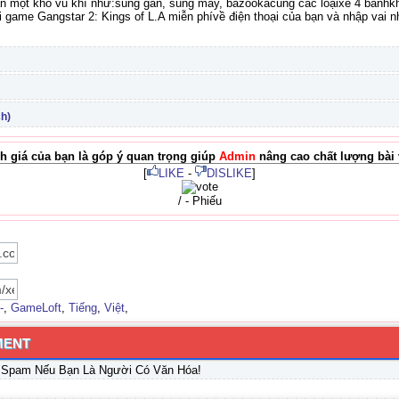
n một kho vũ khí như:súng gắn, súng máy, bazookacùng các loạixe 4 bánhkhá
 game Gangstar 2: Kings of L.A miễn phívề điện thoại của bạn và nhập vai n
h)
h giá của bạn là góp ý quan trọng giúp
Admin
nâng cao chất lượng bài v
[
LIKE
-
DISLIKE
]
/ - Phiếu
-
,
GameLoft
,
Tiếng
,
Việt
,
MENT
 Spam Nếu Bạn Là Người Có Văn Hóa!