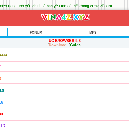
ách trong tình yêu chính là bạn yêu mà có thể không được đáp trả.
FORUM
MP3
UC BROWSER 9.6
[
Download
] [
Guide
]
Team
1
8
3.9
.8
30
1.7