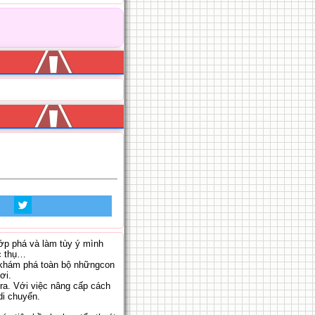
ướp phá và làm tùy ý mình
c thụ…
 khám phá toàn bộ nhữngcon
ơi.
ra. Với việc nâng cấp cách
di chuyển.