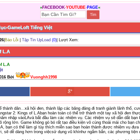
»
FACEBOOK
-
YOUTUBE
-
PAGE
«
Mục
›
GameLoft Tiếng Việt
/26
|
Báo Lỗi
|
Tập Tin UpLoad
(0)
| Lượt Xem:
f L.A
f L.A
ệt
2016 Bởi
Vuonghh1998
hể thành dân…xã hội đen, thành lập các băng đảng đi tranh giành lãnh thổ, c
star 2: Kings of L.Abạn hoàn toàn có thể trở thành một tay xã hội đen thự
thâm nhập vàoLAvà bắt đầu làm các nhiệm vụ. Các nhiệm vụ sẽ dẫn dắt bạn
 rộng lớn. Game không gò bó rất tạo điều kiện vô cùng thoải mái cho bạn ch
.A, bạn có thể làm gì tùy thích miễn sao bạn hoàn thành được nhiệm vụ đưa 
hơi, sẽ dễ dàng hơn trong việcsử dụng vũ khínhư ngắm bắn, các phương tiện 