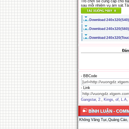
Trò chơi sẽ cung cấp cho bạ
sau mỗi nhiệm vụ ám sát.Tải
Download 240x320(S40)
.
Download 240x320(S60)
.
Download 240x320(Touc
.
Đán
- BBCode
- Link
Gangstar
,
2:
,
Kings
,
of
,
L.A
,
BÌNH LUẬN - COM
Không Văng Tục,Quảng Cáo,