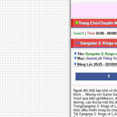
Trang Chủ
›
Chuyên 
Search
|
Time:
10:06 - 06/08
Gangstar 2: Kings o
Tên:
Gangstar 2: Kings o
Mục:
GameLoft Tiếng Vi
Đăng Lúc 20:25 - 22/10/
Ngoài đời thật bạn khó có t
thích… Nhưng với Game Gang
Vượt qua biên giớiMexico, 
đường, cao ốccủa một thủ đô
TrongGangstar 2: Kings of L
thức điều khiển trong trò c
Tải Gangstar 2: Kings of L.A