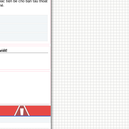
c tiện bề cho bạn tẩu thoát
hé.
iết!