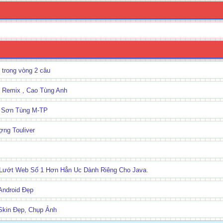
ỉ trong vòng 2 câu
 Remix , Cao Tùng Anh
- Sơn Tùng M-TP
ợng Touliver
 Lướt Web Số 1 Hơn Hẳn Uc Dành Riêng Cho Java.
Android Đẹp
Skin Đẹp, Chụp Ảnh