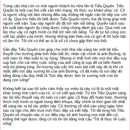
Trong căn nhà còn có một người khách trọ nữa tên là Tiểu Quyên. Tiểu
Quyên là một cao thủ viết văn trên mạng, tôi thực sự khâm phục cô. Cô
là người sống nội tâm nhưng điều này không hề ngăn cản tôi tiếp xúc với
cô ấy. Qua tìm hiểu tôi biết được Tiểu Quyên trước kia đã từng giúp một
người viết văn. Sau này người đó đã trở nên nổi tiếng. Quyển sách sau
khi xuất bản người ấy cũng được công chúng đánh giá cao. Qua một vài
lần như vậy cô nghĩ mình có thể trở nên nổi tiếng. Từ đó tự bỏ công sức
viết tác phẩm của mình, nhưng những bản thảo mà cô gửi đi thì luôn bặt
vô âm tín. Tôi chỉ có thể an ủi là số cô chưa gặp thời mà thôi.
Gần đây Tiểu Quyên còn giúp cho một nhà văn sáng tác một bộ tiểu
thuyết cho trường phải tinh thần bất ổn, nhân vật chính là anh Đường, là
một nam tử Hán tuấn tú uy hùng. Nhưng vì thất tình nên mọi thứ đều suy
sụp làm cho cái nhìn cuộc sống của anh cũng bị sụp đổ và biến thành
một kẻ phóng túng. Ấn tượng sâu sắc khi xem bài viết này đó là khi cô
nhắc đến sợi dây xương bò của anh Đường, cô đã miêu tả sợi dây đó
bằng đúng câu duy nhất là “Sợi dây được làm từ xương một con bò
đang còn sống!”
Không biết tại sao tôi luôn cảm thấy sự miêu tả này có lẽ là một mặt
khác trong tính cách của cô, vì cô viết quá thật. Từ khi Tiểu Quyên sáng
tác bộ tiểu thuyết này tôi luôn có cảm giác cô thay đổi hoàn toàn, thường
thích một mình ra ngoài trong đêm khuya, đây chính là thời gian tốt nhất
để sáng tác ra bộ tác phẩm này. Cô thường về nhà vào sáng ngày hôm
sau và ngủ cho đến trưa mới thức dậy và viết tiếp. Tôi đã từng hỏi Tiểu
Quyên về chuyện này vì sợ điều này sẽ ảnh hưởng mọi mặt đến cô,
không thể ngờ được rằng cô trả lời tôi bằng một câu “Tôi đi thực tế cuộc
sống”.