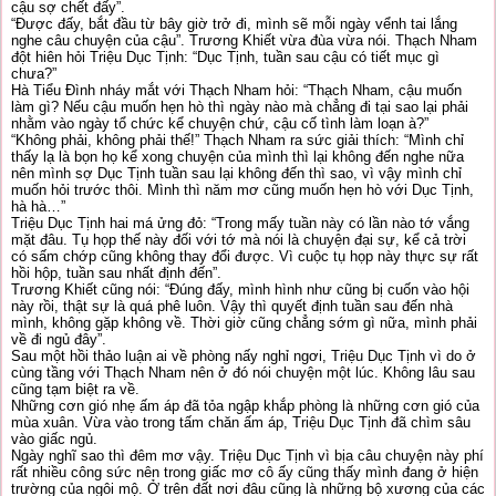
cậu sợ chết đấy”.
“Được đấy, bắt đầu từ bây giờ trở đi, mình sẽ mỗi ngày vểnh tai lắng
nghe câu chuyện của cậu”. Trương Khiết vừa đùa vừa nói. Thạch Nham
đột hiên hỏi Triệu Dục Tịnh: “Dục Tịnh, tuần sau cậu có tiết mục gì
chưa?”
Hà Tiểu Đình nháy mắt với Thạch Nham hỏi: “Thạch Nham, cậu muốn
làm gì? Nếu cậu muốn hẹn hò thì ngày nào mà chẳng đi tại sao lại phải
nhằm vào ngày tổ chức kể chuyện chứ, cậu cố tình làm loạn à?”
“Không phải, không phải thế!” Thạch Nham ra sức giải thích: “Mình chỉ
thấy lạ là bọn họ kể xong chuyện của mình thì lại không đến nghe nữa
nên mình sợ Dục Tịnh tuần sau lại không đến thì sao, vì vậy mình chỉ
muốn hỏi trước thôi. Mình thì năm mơ cũng muốn hẹn hò với Dục Tịnh,
hà hà…”
Triệu Dục Tịnh hai má ửng đỏ: “Trong mấy tuần này có lần nào tớ vắng
mặt đâu. Tụ họp thế này đối với tớ mà nói là chuyện đại sự, kể cả trời
có sấm chớp cũng không thay đổi được. Vì cuộc tụ họp này thực sự rất
hồi hộp, tuần sau nhất định đến”.
Trương Khiết cũng nói: “Đúng đấy, mình hình như cũng bị cuốn vào hội
này rồi, thật sự là quá phê luôn. Vậy thì quyết định tuần sau đến nhà
mình, không gặp không về. Thời giờ cũng chẳng sớm gì nữa, mình phải
về đi ngủ đây”.
Sau một hồi thảo luận ai về phòng nấy nghỉ ngơi, Triệu Dục Tịnh vì do ở
cùng tầng với Thạch Nham nên ở đó nói chuyện một lúc. Không lâu sau
cũng tạm biệt ra về.
Những cơn gió nhẹ ấm áp đã tỏa ngập khắp phòng là những cơn gió của
mùa xuân. Vừa vào trong tấm chăn ấm áp, Triệu Dục Tịnh đã chìm sâu
vào giấc ngủ.
Ngày nghĩ sao thì đêm mơ vậy. Triệu Dục Tịnh vì bịa câu chuyện này phí
rất nhiều công sức nên trong giấc mơ cô ấy cũng thấy mình đang ở hiện
trường của ngôi mộ. Ở trên đất nơi đâu cũng là những bộ xương của các