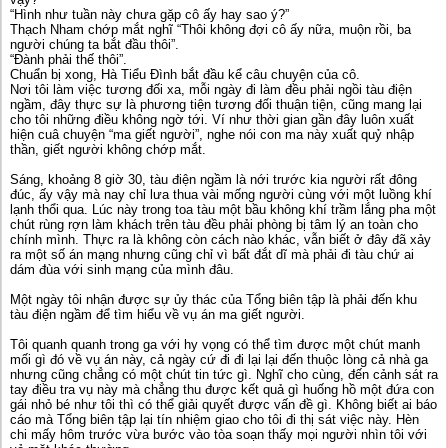
“Hình như tuần này chưa gặp cô ấy hay sao ý?”
Thạch Nham chớp mắt nghĩ “Thôi không đợi cô ấy nữa, muộn rồi, ba
người chúng ta bắt đầu thôi”.
“Đành phải thế thôi”.
Chuẩn bị xong, Hà Tiểu Đình bắt đầu kể câu chuyện của cô.
Nơi tôi làm việc tương đối xa, mỗi ngày đi làm đều phải ngồi tàu điện
ngầm, đây thực sự là phương tiện tương đối thuận tiện, cũng mang lại
cho tôi những điều không ngờ tới. Ví như thời gian gần đây luôn xuất
hiện cuâ chuyện “ma giết người”, nghe nói con ma này xuất quỷ nhập
thần, giết người không chớp mắt.
Sáng, khoảng 8 giờ 30, tàu điện ngầm là nới trước kia người rất đông
đúc, ấy vậy mà nay chỉ lưa thua vài mống người cùng với một luồng khí
lạnh thổi qua. Lúc này trong toa tàu một bầu không khí trầm lắng pha một
chút rùng rợn làm khách trên tàu đều phải phòng bị tâm lý an toàn cho
chính mình. Thực ra là không còn cách nào khác, vẫn biết ở đây đã xảy
ra một số án mạng nhưng cũng chỉ vì bất đắt dĩ mà phải đi tàu chứ ai
dám đùa với sinh mạng của mình đâu.
Một ngày tôi nhận được sự ủy thác của Tổng biên tập là phải đến khu
tàu điện ngầm để tìm hiểu về vụ án ma giết người.
Tôi quanh quanh trong ga với hy vọng có thể tìm được một chút manh
mối gì đó về vụ án này, cả ngày cứ đi đi lại lại đến thuộc lòng cả nhà ga
nhưng cũng chẳng có một chút tin tức gì. Nghĩ cho cùng, đến cảnh sát ra
tay điều tra vụ này mà chẳng thu được kết quả gì huống hồ một đứa con
gái nhỏ bé như tôi thì có thể giải quyết được vấn đề gì. Không biết ai báo
cáo mà Tổng biên tập lại tín nhiệm giao cho tôi đi thị sát việc này. Hèn
chi mấy hôm trước vừa bước vào tòa soạn thấy mọi người nhìn tôi với