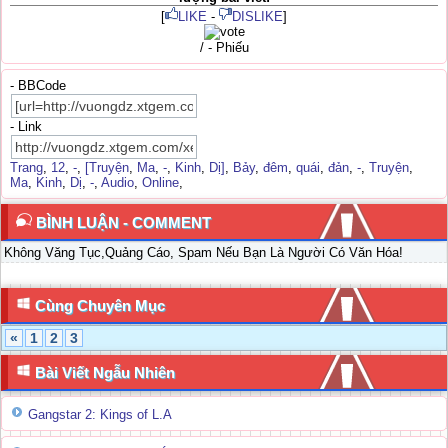
[
LIKE
-
DISLIKE
]
/ - Phiếu
- BBCode
- Link
Trang
,
12
,
-
,
[Truyện
,
Ma
,
-
,
Kinh
,
Dị]
,
Bảy
,
đêm
,
quái
,
đản
,
-
,
Truyện
,
Ma
,
Kinh
,
Dị
,
-
,
Audio
,
Online
,
BÌNH LUẬN - COMMENT
Không Văng Tục,Quảng Cáo, Spam Nếu Bạn Là Người Có Văn Hóa!
Cùng Chuyên Mục
«
1
2
3
Bài Viết Ngẫu Nhiên
Gangstar 2: Kings of L.A