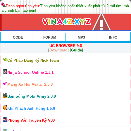
Danh ngôn tình yêu:
Tình yêu không nhất thiết xuất phát từ 2 trái tim, mà
là chính bạn tạo nên!
CODE
FORUM
MP3
INFO
UC BROWSER 9.6
[
Download
] [
Guide
]
Cú Pháp Đăng Ký Nick Team
Ninja School Online 1.3.1
Mạng Xã Hội Avatar 2.5.8
Bắn Súng Mobi Army 2.3.9
Khí Phách Anh Hùng 1.6.8
Phong Vân Truyền Kỳ V30