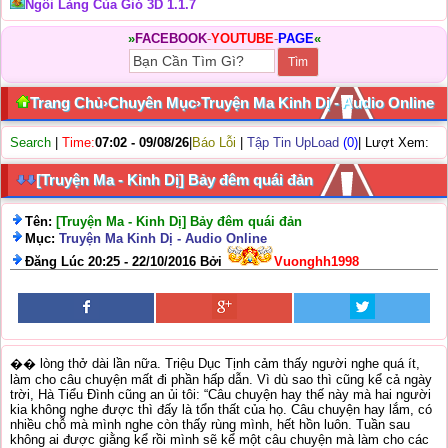
Ngôi Làng Của Gió 3D 1.1.7
»
FACEBOOK
-
YOUTUBE
-
PAGE
«
Trang Chủ
›
Chuyên Mục
›
Truyện Ma Kinh Dị - Audio Online
Search
|
Time:
07:02 - 09/08/26
|
Báo Lỗi
|
Tập Tin UpLoad
(0)
| Lượt Xem:
[Truyện Ma - Kinh Dị] Bảy đêm quái đản
Tên:
[Truyện Ma - Kinh Dị] Bảy đêm quái đản
Mục:
Truyện Ma Kinh Dị - Audio Online
Đăng Lúc 20:25 - 22/10/2016 Bởi
Vuonghh1998
�� lòng thở dài lần nữa. Triệu Dục Tịnh cảm thấy người nghe quá ít,
làm cho câu chuyện mất đi phần hấp dẫn. Vì dù sao thì cũng kể cả ngày
trời, Hà Tiểu Đình cũng an ủi tôi: “Câu chuyện hay thế này mà hai người
kia không nghe được thì đấy là tổn thất của họ. Câu chuyện hay lắm, có
nhiều chỗ mà mình nghe còn thấy rùng mình, hết hồn luôn. Tuần sau
không ai được giằng kể rồi mình sẽ kể một câu chuyện mà làm cho các