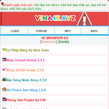
Danh ngôn tình yêu:
Khi bạn tìm được một tình bạn thật sự, bạn sẽ tìm
được một tình yêu đích thực.
CODE
FORUM
MP3
INFO
UC BROWSER 9.6
[
Download
] [
Guide
]
Cú Pháp Đăng Ký Nick Team
Ninja School Online 1.3.1
Mạng Xã Hội Avatar 2.5.8
Bắn Súng Mobi Army 2.3.9
Khí Phách Anh Hùng 1.6.8
Phong Vân Truyền Kỳ V30