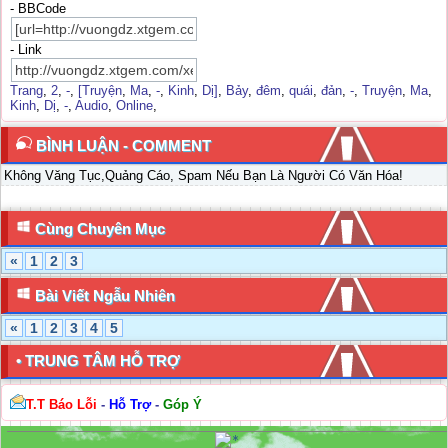
- BBCode
- Link
Trang
,
2
,
-
,
[Truyện
,
Ma
,
-
,
Kinh
,
Dị]
,
Bảy
,
đêm
,
quái
,
đản
,
-
,
Truyện
,
Ma
,
Kinh
,
Dị
,
-
,
Audio
,
Online
,
BÌNH LUẬN - COMMENT
Không Văng Tục,Quảng Cáo, Spam Nếu Bạn Là Người Có Văn Hóa!
Cùng Chuyên Mục
«
1
2
3
Bài Viết Ngẫu Nhiên
«
1
2
3
4
5
• TRUNG TÂM HỖ TRỢ
T.T Báo Lỗi
-
Hỗ Trợ
-
Góp Ý