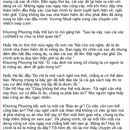
mang cái xác đi chôn. Đến ngày thứ ba, cái xác đó lại hiện ra vẫn với
dáng vẻ cũ. Những ngày sau ngày nào cũng vậy, mỗi khi thức dậy nhà
thám hiểm đều thấy xác của bạn mình từ dưới tuyết lạnh hiện về, ngồi
trên ghế. Cũng không lâu sau nhà thám hiểm đó như phát điên đã dùng
súng tự bắn vào đầu mình. Vương Nhuệ nghe xong câu chuyện còn
nhếch mép cười.
Khương Phượng thấy thế làm tò mò gặng hỏi. “Sao lại vậy, sao cái xác
co1the63 tự chui ra khỏi quan tài?”
Hoắc Hà im thin thít nửa ngày rồi mới nói “Nói cho mà nghe, đó là do
chính nhà thám hiểm đó bị mộng du. Ban ngày thì chôn cái xác đó nhưng
đêm đến bắt đầu mộng du, ra đào cái xác đó lên. Đặt ngồi vào ghế. Do
chính anh ta dọa tâm thần anh ta đó chứ.”
Khương Phượng há hốc “Ồ, cậu định nói trong số chúng ta có người bị
bị mộng du, đem đồ giấu trong tủ?”
Hoắc Hà lắc đầu “Do chỉ là một cách nghĩ mà thôi, chẳng ai có thể đảm
bảo. Nhưng chúng ta bây giờ đã biết đạo tặc là cái giá sách này thì từ
sau cứ đến thẳng đây mà lấy đồ là được rồi.”
Trần Hồ Huy nói “Cũng không thể như thế mãi được. Tôi nghĩ căn nhà
này thực sự có điều bí ẩn, chúng ta phải báo án?” Mọi người nghe thấy
bào công an đều ngạc nhiên.
Khương Phượng liếc anh ta một cái “Báo án gì? Có việc cỏn con thế
cũng báo án? Thế cậu nghĩ cảnh sát nhàn nhã không có việc gì làm mà
đi phá những vụ án như thế này à? Đợi một thời gian nữa, chúng ta thu
thập thêm thông tin xem sao”. Về phòng mình, tôi lại mốt hồn mất vía
đứng sững sờ nửa ngày mà chẳng biết nên làm gì. Mộng du? Hay tôi
chính là kẻ bị mộng du đấy? Tối hôm đó, tôi lại mơ thấy chuyện về cái