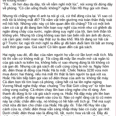
vẻ không khỏe?”
“Tôi… tôi hơi đau dạ dày, tôi về nằm nghỉ một lúc”, nói xong tôi đứng dậy
về phòng. “Có cần uống thuốc không?” nghe Trần Hồ Huy gọi với theo.
Nhưng tôi chẳng nghe rõ anh ta nói gì cả, cứ thế đóng cửa lại. Vì sao có
mỗi tôi là không mất đồ? Tôi nằm vật trên giường mà toàn thân thấy toát
mồ hôi hột. Những việc này có liên quan đến tôi chăng? Tôi có một linh
cảm có cái gì đó đang làm hỗn loạn suy nghĩ của mình như có ghềnh đá
ngăn dòng chảy của nước, ngăn dòng suy nghĩ của tôi, làm tinh thần tôi
không yên. Nhưng tôi cũng không sao làm tan biến nỗi ám ảnh đó được,
cái cảm giác miên man này thật sự là đau khổ. Mà tôi đang sợ hãi cái
gì? Trước lúc ngủ tôi mới nghĩ ra điều gì đã bám đuổi làm tôi bất an trong
suốt thời gian qua. Giá sách! Có liên quan đến cái giá sách.
Hai ngày sau đó, đồ đạc của năm người họ vẫn cứ lần lượt mất tích. Mà
tôi thì vẫn cứ không mất gì. Tôi cũng đã mấy lần muốn mở cái ngăn tủ
của giá sách ra kiểm tra, không hiểu vì sao nhưng đúng là tôi không có
cái gan đó. Nhưng cái giá sách đó cuối cùng cũng bị mở ra. Ngày hôm
đó, điện thoại di động của Hoắc Hà bị mất. Chiếc Nokia 3230 vừa mới
mua được hai tháng, nếu mà mất thì thật là làm người ta quá xót xa.
Hoắc Hà liên tiếp bấm gọi vào số điện thoại của anh ta: không tắt máy.
Cả đám bọn tôi tìm loạn cả phòng, căng hết cả tai lên nghe ngóng.
Vương Nhuệ nghe thấy nhạc chuông “Trư Bát Giới cõng vợ” từ trên ban
công vọng xuống. Cả nhóm chạy lên ban công nghe cho rõ ràng. Âm
thanh đó đúng là từ cái giá sách vọng ra. Hoắc Hà dập máy phi lên ban
công, vẻ phẫn nộ đạp mạnh vào cửa tủ. Nào có nghĩ rằng cái tủ cũ mèm
này lại chắc chắn đến vậy, nó không có hề hấn vết tích gì. Thế mà suýt
chút nữa đã làm cho chân của Hoắc Hà gãy rồi. Trần Hồ Huy lên cậy
cánh cửa ra, chiếc điện thoại vẫn sáng nhấp nháy báo có cuộc gọi nhỡ.
Dưới chiếc điện thoại nào là đồng hồ, tất, nước hoa và tất cả. Đầy đủ