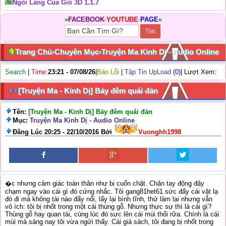
Ngôi Làng Của Gió 3D 1.1.7
»
FACEBOOK
-
YOUTUBE
-
PAGE
«
Trang Chủ
›
Chuyên Mục
›
Truyện Ma Kinh Dị - Audio Online
Search
|
Time:
23:21 - 07/08/26
|
Báo Lỗi
|
Tập Tin UpLoad
(0)
| Lượt Xem:
[Truyện Ma - Kinh Dị] Bảy đêm quái đản
Tên:
[Truyện Ma - Kinh Dị] Bảy đêm quái đản
Mục:
Truyện Ma Kinh Dị - Audio Online
Đăng Lúc 20:25 - 22/10/2016 Bởi
Vuonghh1998
�c nhưng cảm giác toàn thân như bị cuốn chặt. Chân tay động đậy
chạm ngay vào cái gì đó cứng nhắc. Tôi gang81het61 sức đẩy cái vật lạ
đó đi mà không tài nào đẩy nổi, lấy lại bình tĩnh, thử làm lại nhưng vẫn
vô ích: tôi bị nhốt trong một cái thùng gỗ. Nhưng thực sự thì là cái gì?
Thùng gỗ hay quan tài, cùng lúc đó sực lên cái mùi thối rữa. Chính là cái
mùi mà sáng nay tôi vừa ngửi thấy. Cái giá sách, tôi đang bị nhốt trong