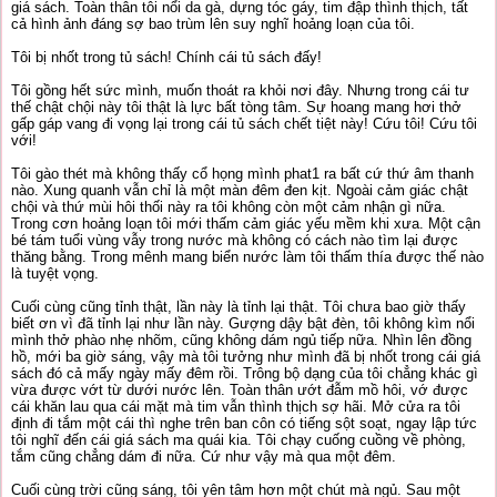
giá sách. Toàn thân tôi nổi da gà, dựng tóc gáy, tim đập thình thịch, tất
cả hình ảnh đáng sợ bao trùm lên suy nghĩ hoảng loạn của tôi.
Tôi bị nhốt trong tủ sách! Chính cái tủ sách đấy!
Tôi gồng hết sức mình, muốn thoát ra khỏi nơi đây. Nhưng trong cái tư
thế chật chội này tôi thật là lực bất tòng tâm. Sự hoang mang hơi thở
gấp gáp vang đi vọng lại trong cái tủ sách chết tiệt này! Cứu tôi! Cứu tôi
với!
Tôi gào thét mà không thấy cổ họng mình phat1 ra bất cứ thứ âm thanh
nào. Xung quanh vẫn chỉ là một màn đêm đen kịt. Ngoài cảm giác chật
chội và thứ mùi hôi thối này ra tôi không còn một cảm nhận gì nữa.
Trong cơn hoảng loạn tôi mới thấm cảm giác yếu mềm khi xưa. Một cận
bé tám tuổi vùng vẫy trong nước mà không có cách nào tìm lại được
thăng bằng. Trong mênh mang biển nước làm tôi thấm thía được thế nào
là tuyệt vọng.
Cuối cùng cũng tỉnh thật, lần này là tỉnh lại thật. Tôi chưa bao giờ thấy
biết ơn vì đã tỉnh lại như lần này. Gượng dậy bật đèn, tôi không kìm nổi
mình thở phào nhẹ nhõm, cũng không dám ngủ tiếp nữa. Nhìn lên đồng
hồ, mới ba giờ sáng, vậy mà tôi tưởng như mình đã bị nhốt trong cái giá
sách đó cả mấy ngày mấy đêm rồi. Trông bộ dạng của tôi chẳng khác gì
vừa được vớt từ dưới nước lên. Toàn thân ướt đẫm mồ hôi, vớ được
cái khăn lau qua cái mặt mà tim vẫn thình thịch sợ hãi. Mở cửa ra tôi
định đi tắm một cái thì nghe trên ban côn có tiếng sột soạt, ngay lập tức
tôi nghĩ đến cái giá sách ma quái kia. Tôi chạy cuống cuồng về phòng,
tắm cũng chẳng dám đi nữa. Cứ như vậy mà qua một đêm.
Cuối cùng trời cũng sáng, tôi yên tâm hơn một chút mà ngủ. Sau một