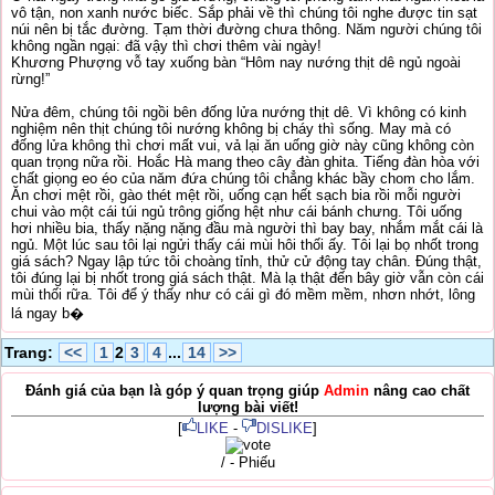
vô tận, non xanh nước biếc. Sắp phải về thì chúng tôi nghe được tin sạt
núi nên bị tắc đường. Tạm thời đường chưa thông. Năm người chúng tôi
không ngần ngại: đã vậy thì chơi thêm vài ngày!
Khương Phượng vỗ tay xuống bàn “Hôm nay nướng thịt dê ngủ ngoài
rừng!”
Nửa đêm, chúng tôi ngồi bên đống lửa nướng thịt dê. Vì không có kinh
nghiệm nên thịt chúng tôi nướng không bị cháy thì sống. May mà có
đống lửa không thì chơi mất vui, vả lại ăn uống giờ này cũng không còn
quan trọng nữa rồi. Hoắc Hà mang theo cây đàn ghita. Tiếng đàn hòa với
chất giọng eo éo của năm đứa chúng tôi chẳng khác bầy chom cho lắm.
Ăn chơi mệt rồi, gào thét mệt rồi, uống cạn hết sạch bia rồi mỗi người
chui vào một cái túi ngủ trông giống hệt như cái bánh chưng. Tôi uống
hơi nhiều bia, thấy nặng nặng đầu mà người thì bay bay, nhắm mắt cái là
ngủ. Một lúc sau tôi lại ngửi thấy cái mùi hôi thối ấy. Tôi lại bọ nhốt trong
giá sách? Ngay lập tức tôi choàng tỉnh, thử cử động tay chân. Đúng thật,
tôi đúng lại bị nhốt trong giá sách thật. Mà lạ thật đến bây giờ vẫn còn cái
mùi thối rữa. Tôi để ý thấy như có cái gì đó mềm mềm, nhơn nhớt, lông
lá ngay b�
Trang:
<<
1
2
3
4
...
14
>>
Đánh giá của bạn là góp ý quan trọng giúp
Admin
nâng cao chất
lượng bài viết!
[
LIKE
-
DISLIKE
]
/ - Phiếu