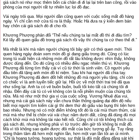
giá sách nó như mọc thêm bốn cái chân đi đi lại lại trên ban công, rồi vào
phòng của mọi người rất tự nhiên lục lọi đồ đạc.
Vài ngày trôi qua. Mọi người dần cũng quen với cuộc sống mất đồ hàng
ngày. Vì chỉ cần mở cửa tủ ra là thấy. Hoắc Hà đưa ra ý kiến đem bán
hay chôn cái giá sách đó đi cho rồi.
Khương Phượng phản đối “Thế nếu chúng ta lại mất đồ thì đi đâu tìm?
Kẻ lấy đồ quen giấu đồ trong giá sách rồi vậy thì chúng ta cứ theo thế đi.”
Mà nhất là khi mà năm người chúng tôi bây giờ có thói quen mới. Thói
quen hàng ngày đoán xem món đồ gì đang giấu trong đó. Cũng có lúc
trong tủ xuất hiện cả những món đồ rất lâu không được nhìn thấy, không
được dùng đến. Do đó cũng có nhiều điều ngạc nhiên thú vị. Khương
Phượng đã từng tìm thấy cái ví cũ từ thời là sinh viên. Cô người yêu
đầu tiên đã tặng anh món đồ kỉ niệm. Sau khi hai người đã chia tay.
Khương Phượng đã đem đốt hết những đồ mà người yêu tặng, chỉ còn
có chiếc ví là anh luyến tiếc giữ lại. Hồi ức về một thời trai trẻ đã qua
như sống lại. Anh ta có vẻ buồn buồn, buổi tối kéo tất cả chúng tôi đi
nhậu. Đến đây cái tủ có vẻ không còn là nỗi phiền muộn của chúng tôi
nữa. Mà nó như một thứ gia vị của cuộc sống. Vương Nhuệ đùa vui,
nhưng mà cái giá sách này vẫn chưa thần thông quảng đại đến độ nếu
biết mọi người tìm kiếm cái gì thì đem thứ đó giấu vào bụng thì tiện hơn
bao nhiêu. Nhưng nó có một điểm không tốt đó là cái mùi thum thủm, cái
mùi mà như thể bị chôn vùi vài chục năm dưới đất, cũng đã dùng đủ mọi
cách khử mùi mà không tài nào hết nổi. Cũng chỉ có tôi không thích cái
giá sách đó, nhưng không phải vì từ trước đến giờ tôi không bị mất đồ.
Mà vì tôi không sao quên được đôi mắt của bức tượng gỗ ấy. Tuy rằng
trong thâm tâm đã hơn một nghìn lần, hơn một vạn lần tôi an ủi mình.
“Chỉ là hoang tưởng, hoang tưởng, sự thật là đôi mắt đằng đằng sát khi