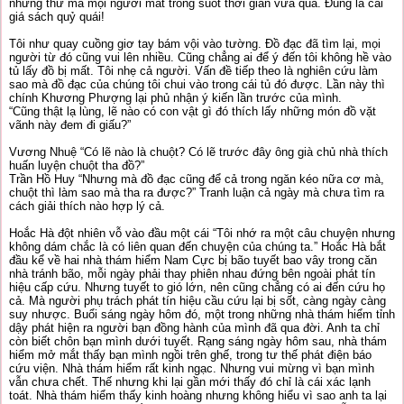
những thứ mà mọi người mất trong suốt thời gian vừa qua. Đúng là cái
giá sách quỷ quái!
Tôi như quay cuồng giơ tay bám vội vào tường. Đồ đạc đã tìm lại, mọi
người từ đó cũng vui lên nhiều. Cũng chẳng ai để ý đến tôi không hề vào
tủ lấy đồ bị mất. Tôi nhẹ cả người. Vấn đề tiếp theo là nghiên cứu làm
sao mà đồ đạc của chúng tôi chui vào trong cái tủ đó được. Lần này thì
chính Khương Phượng lại phủ nhận ý kiến lần trước của mình.
“Cũng thật lạ lùng, lẽ nào có con vật gì đó thích lấy những món đồ vặt
vãnh này đem đi giấu?”
Vương Nhuệ “Có lẽ nào là chuột? Có lẽ trước đây ông già chủ nhà thích
huấn luyện chuột tha đồ?”
Trần Hồ Huy “Nhưng mà đồ đạc cũng để cả trong ngăn kéo nữa cơ mà,
chuột thì làm sao mà tha ra được?” Tranh luận cả ngày mà chưa tìm ra
cách giải thích nào hợp lý cả.
Hoắc Hà đột nhiên vỗ vào đầu một cái “Tôi nhớ ra một câu chuyện nhưng
không dám chắc là có liên quan đến chuyện của chúng ta.” Hoắc Hà bắt
đầu kể về hai nhà thám hiểm Nam Cực bị bão tuyết bao vây trong căn
nhà tránh bão, mỗi ngày phải thay phiên nhau đứng bên ngoài phát tín
hiệu cấp cứu. Nhưng tuyết to gió lớn, nên cũng chẳng có ai đến cứu họ
cả. Mà người phụ trách phát tín hiệu cầu cứu lại bị sốt, càng ngày càng
suy nhược. Buổi sáng ngày hôm đó, một trong những nhà thám hiểm tỉnh
dậy phát hiện ra người bạn đồng hành của mình đã qua đời. Anh ta chỉ
còn biết chôn bạn mình dưới tuyết. Rạng sáng ngày hôm sau, nhà thám
hiểm mở mắt thấy bạn mình ngồi trên ghế, trong tư thế phát điện báo
cứu viện. Nhà thám hiểm rất kinh ngạc. Nhưng vui mừng vì bạn mình
vẫn chưa chết. Thế nhưng khi lại gần mới thấy đó chỉ là cái xác lạnh
toát. Nhà thám hiểm thấy kinh hoàng nhưng không hiểu vì sao anh ta lại