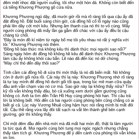
đêm mệt nhọc đặt người xuống, tôi như một hòn đá. Không còn biết đến
cả tiếng Khương Phượng gõ cửa nữa.
Khương Phượng ngủ dậy, đã mười giờ rồi mà rõ ràng tối qua cậu ấy đã
đặt đồng hồ. Đặt buổi sáng chín giờ, cái đồng hồ cổ lỗ ngày nào cũng
phải lên dây cót mới kêu. Nhưng âm thanh của nó thì to vô cùng. Mấy
người cùng phòng đã mấy lần gạ gẫm đổi chác với cậu ấy đều bị cậu
chàng từ chối.
“Đây là món đồ kỉ niệm từ ngày bố mẹ tôi yêu nhau nó rất ý nghĩa với
tôi.” Khương Phượng nói thêm.
“Đồng hồ báo thức mà không kêu thì đánh thức mọi người sao nổi?”
Sáng ngày hôm đó đồng hồ không hề kêu để đánh thức Khương Phượng
làm cậu ấy không khỏi cáu bẳn. Lẽ nào đã đến lúc nó dở chứng.
“Mày chỉ thỏ đến đây thôi sao?”
Tính cầm cái đồng hồ đi sửa thì mới thấy là nó đã biến mất. Nó không
còn ở dưới gối nữa rồi. Cái này thì lạ này: Khương Phượng nhớ rõ ràng
là tự tay mình để đồng hồ dưới gối tối qua, trong lúc mê man cữa quậy
đầu anh vẫn chạm vào nó cơ mà. Sao giờ này lại không thấy nữa? Tìm
kỹ rồi vẫn không thấy đâu, bò cả xuống xem dưới gầm giường cũng
không có. Anh ta tìm đến Trần Hồ Huy cùng phòng hỏi han. Thì câu trả
lời là không biết. Hỏi đến cả hai người cùng phòng bên cũng chẳng có ai
biết gì cả. Lúc này Vương Nhuệ cũng hậm hực nói rằng mình bị mất đôi
tất. Cậu thề rằng vừa lấy đôi tất sạch ra vắt lên thành ghế bên cạnh
giường, giờ thì không thấy.
Chỉ một đêm đầu đến nhà mới mà đã mất hai món đồ, thật là lảm người
ta tức quá đi. Mọi người cùng bới tung mọi ngóc ngách nhưng chẳng
thấy tăm tích gì. Khương Phượng để ý đến cánh cửa phòng tôi vẫn khóa
im lìm.