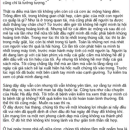
cũng chỉ là tưởng tượng.”
Thật ra điều mà làm tôi không yên còn có cả cơn ác mộng hàng đêm.
Trông đêm tối, trong không gian chật hẹp, cảm giác của một con người
co quắp là gì? Như là ở trong quan tài, mà cũng phải để người ta được
duỗi thẳng tay chân chứ? Từ trước đến giờ tôi không hề nghĩ mình bị hội
chứng khủng hoảng kinh dị. Nhưng kể từ cái đêm ác mộng và sau đó có
mê lại vài lần như thế nữa tôi bắt đầu nghĩ mình đã mắc phải bệnh khủng
hoảng tinh thần. Trong mơ lúc thì tôi bị nhốt trong thùng sắt, lúc thì bị ấn
trong mấy giặt, lúc còn bị nhét trong tủ lạnh. Toàn là những nơi mà nhét
con người vào thì quả là hãi hùng. Có lần tôi còn phát hiện ra mình bị
nhốt trong máy tính, trước màn hành máy tính có một người lạ. Người lạ
đó đang làm gì với cái bàn phím và mấy cái giắc cấm mà không hề để ý
đến dấu vết và tín hiệu của tôi. Ấy nhưng tôi không hề mơ thấy cái giá
sách nữa. Tôi cũng chẳng lấy thế mà an tâm mà vẫn lo lắng rằng có
ngày cái giá sách sẽ lại xuất hiện há hốc nuốt chửng tôi vào trong. Trước
lúc ngủ tôi đã buộc một bên cánh tay mình vào cạnh giường. Tự kiểm tra
xem có phải mình đang mê.
Sáng dậy dây vẫn còn nhưng tôi vẫn không yên tâm, sợ rằng tự mình đã
tháo dây ra, sau khi mê man lại dậy buộc lại. Cũng tựa như câu chuyện
của Hoắc Hà đấy thôi. Tôi trốn đi bệnh viện kiểm tra xem thật sự mình có
bị bệnh tật gì không? Kết quả kiểm tra là tôi hoàn toàn bình thường. Đã
thế thì tôi cũng mặc. Muốn ra sao thì ra.
Ở đây được hai tháng, chúng tôi thu về một khoảng lợi nhuận ai nấy đều
rất vui nên đã quyết định đi chơi đâu đó hai ngày để thay đổi không khí.
Lên mạng tìm ra một nơi phong cảnh đẹp mà cũng không xa thành phố
lắm. Ở đó hít thở không khí trong lành và thư giãn tinh thần rất hợp.
Ở hai ngày trong nhà gỗ giữa rừng, chúng tôi phóng tầm mắt ngắm hoa lá