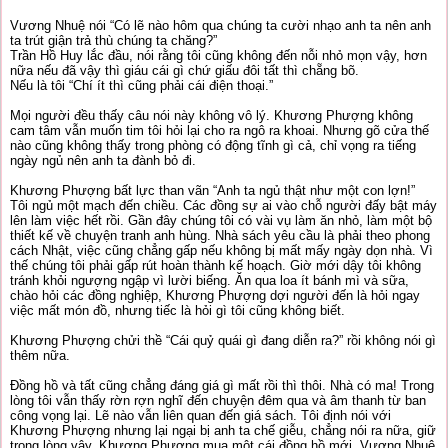
Vương Nhuệ nói “Có lẽ nào hôm qua chúng ta cười nhạo anh ta nên anh
ta trút giận trả thù chúng ta chăng?”
Trần Hồ Huy lắc đầu, nói rằng tôi cũng không đến nỗi nhỏ mọn vậy, hơn
nữa nếu đã vậy thì giáu cái gì chứ giấu đôi tất thì chẵng bõ.
Nếu là tôi “Chí ít thì cũng phải cái điện thoại.”
Mọi người đều thấy câu nói này không vô lý. Khương Phượng không
cam tâm vẫn muốn tim tôi hỏi lại cho ra ngô ra khoai. Nhưng gõ cửa thế
nào cũng không thấy trong phòng có động tĩnh gì cả, chỉ vọng ra tiếng
ngày ngủ nên anh ta đành bỏ đi.
Khương Phượng bất lực than vãn “Anh ta ngủ thật như một con lợn!”
Tôi ngủ một mạch đến chiều. Các đồng sự ai vào chỗ người đấy bật máy
lên làm việc hết rồi. Gần đây chúng tôi có vài vụ làm ăn nhỏ, làm một bộ
thiết kế về chuyện tranh anh hùng. Nhà sách yêu cầu là phải theo phong
cách Nhật, việc cũng chẳng gấp nếu không bị mất mấy ngày dọn nhà. Vì
thế chúng tôi phải gấp rút hoàn thành kế hoạch. Giờ mới dậy tôi không
tránh khỏi ngượng ngập vì lười biếng. Ăn qua loa ít bánh mì và sữa,
chào hỏi các đồng nghiệp, Khương Phượng dợi người đến là hỏi ngay
việc mất món đồ, nhưng tiếc là hỏi gì tôi cũng không biết.
Khương Phượng chửi thề “Cái quỷ quái gì đang diễn ra?” rồi không nói gì
thêm nữa.
Đồng hồ và tất cũng chẳng đáng giá gì mất rồi thì thôi. Nhà có ma! Trong
lòng tôi vẫn thấy rờn rợn nghĩ đến chuyện đêm qua và âm thanh từ ban
công vọng lại. Lẽ nào vẫn liên quan đến giá sách. Tôi định nói với
Khương Phượng nhưng lại ngại bị anh ta chế giễu, chẳng nói ra nữa, giữ
trong lòng vậy. Khương Phượng mua một cái đồng hồ mới, Vương Nhuệ