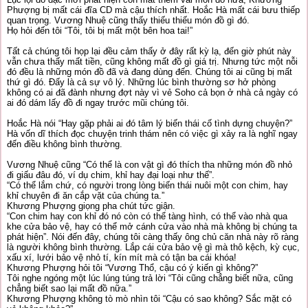
Phượng bị mất cái đĩa CD mà cậu thích nhất. Hoắc Hà mất cái bưu thiếp
quan trọng. Vương Nhuệ cũng thấy thiếu thiếu món đồ gì đó.
Họ hỏi đến tôi “Tôi, tôi bị mất một bên hoa tai!”
Tất cả chúng tôi họp lại đều cảm thấy ở đây rất kỳ lạ, đến giờ phút này
vẫn chưa thấy mất tiền, cũng không mất đồ gì giá trị. Nhưng tức một nỗi
đó đều là những món đồ đã và đang dùng đến. Chúng tôi ai cũng bị mất
thứ gì đó. Đấy là cả sự vô lý. Những lúc bình thường sơ hở phòng
không có ai đã đành nhưng đợt này vì vẻ Soho cả bọn ở nhà cả ngày có
ai đó dám lấy đồ đi ngay trước mũi chúng tôi.
Hoắc Hà nói “Hay gặp phải ai đó tâm lý biến thái cố tình dựng chuyện?”
Hà vốn dĩ thích đọc chuyện trinh thám nên có việc gì xảy ra là nghĩ ngay
đến điều không bình thường.
Vương Nhuệ cũng “Có thể là con vật gì đó thích tha những món đồ nhỏ
đi giấu đâu đó, ví dụ chim, khỉ hay đại loại như thế”.
“Có thể lắm chứ, có người trong lòng biến thái nuôi một con chim, hay
khỉ chuyên đi ăn cắp vặt của chúng ta.”
Khương Phượng giọng pha chút tức giận.
“Con chim hay con khỉ đó nó còn có thể tàng hình, có thể vào nhà qua
khe cửa bảo vệ, hay có thể mở cánh cửa vào nhà mà không bị chúng ta
phát hiện”. Nói đến đây, chúng tôi càng thấy ông chủ căn nhà này rõ ràng
là người không bình thường. Lắp cái cửa bảo vệ gì mà thô kệch, kỳ cục,
xấu xí, lưới bảo vệ nhỏ tí, kín mít mà có tận ba cái khóa!
Khương Phượng hỏi tôi “Vương Thổ, cậu có ý kiến gì không?”
Tôi nghe ngóng một lúc lúng túng trả lời “Tôi cũng chẳng biết nữa, cũng
chẳng biết sao lại mất đồ nữa.”
Khương Phượng không tò mò nhìn tôi “Cậu có sao không? Sắc mặt có