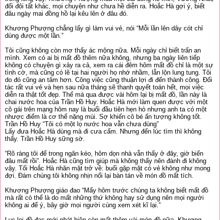
đổi đôi tất khác, mọi chuyện như chưa hề diễn ra. Hoắc Hà gợi ý, biết
đâu ngày mai đồng hồ lại kêu lên ở đâu đó.
Khương Phượng chẳng lấy gì làm vui vẻ, nói “Mỗi lần lên dây cót chỉ
dùng được một lần.”
Tôi cũng không còn mơ thấy ác mộng nữa. Mỗi ngày chỉ biết trấn an
mình. Xem có ai bị mất đồ thêm nữa không, nhưng ba ngày liên tiếp
không có chuyện gì xảy ra cả, xem ra cái đêm hôm mất đồ chỉ là một sự
tình cờ, mà cũng có lẽ tại hai người họ nhớ nhầm, lẫn lộn lung tung. Tôi
do đó cũng an tâm hơn. Công việc cũng thuận lợi đi đến thành công. Đối
tác rất vui vẻ và hẹn sau nữa tháng sẽ thanh quyết toán hết, mọi việc
diễn ra thật tốt đẹp. Thế mà qua được vài hôm lại bị mất đồ, lần này là
chai nước hoa của Trần Hồ Huy. Hoắc Hà mới làm quen được với một
cô gái trên mạng hôm nay là buổi đầu tiên hẹn hò nhưng anh ta có một
nhược điểm là cơ thể nặng mùi. Sợ khiến cô bé ấn tượng không tốt.
Trần Hồ Huy “Tôi có một lọ nước hoa vẫn chưa dùng”
Lấy đưa Hoắc Hà dùng mà đi cưa cẩm. Nhưng đến lúc tìm thì không
thấy. Trần Hồ Huy sững sờ.
“Rõ ràng tôi để trong ngăn kéo, hôm dọn nhà vẫn thấy ở đây, giờ biến
đâu mất rồi”. Hoắc Hà cũng tìm giúp mà không thấy nên đành đi không
vậy. Tối Hoắc Hà nhăn mặt trở về: buổi gặp mặt có vẻ không như mong
đợi. Đám chúng tôi không nhịn nổi lại bàn tán về món đồ mất tích.
Khương Phượng giáo đao “Mấy hôm trước chúng ta không biết mất đồ
mà rất có thể là do mất những thứ không hay sử dụng nên mọi người
không ai để ý, bây giờ mọi người cùng xem xét kĩ lại.”
Lục lọi đồ đạc mới phát hiện còn mất thêm vài món đồ nữa, Khương