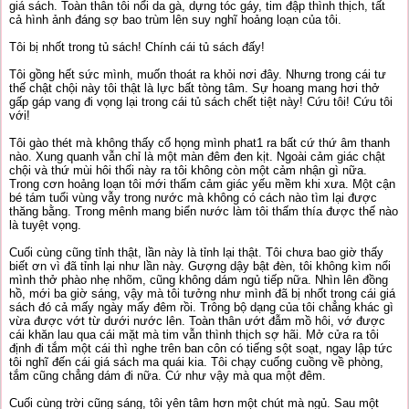
giá sách. Toàn thân tôi nổi da gà, dựng tóc gáy, tim đập thình thịch, tất
cả hình ảnh đáng sợ bao trùm lên suy nghĩ hoảng loạn của tôi.
Tôi bị nhốt trong tủ sách! Chính cái tủ sách đấy!
Tôi gồng hết sức mình, muốn thoát ra khỏi nơi đây. Nhưng trong cái tư
thế chật chội này tôi thật là lực bất tòng tâm. Sự hoang mang hơi thở
gấp gáp vang đi vọng lại trong cái tủ sách chết tiệt này! Cứu tôi! Cứu tôi
với!
Tôi gào thét mà không thấy cổ họng mình phat1 ra bất cứ thứ âm thanh
nào. Xung quanh vẫn chỉ là một màn đêm đen kịt. Ngoài cảm giác chật
chội và thứ mùi hôi thối này ra tôi không còn một cảm nhận gì nữa.
Trong cơn hoảng loạn tôi mới thấm cảm giác yếu mềm khi xưa. Một cận
bé tám tuổi vùng vẫy trong nước mà không có cách nào tìm lại được
thăng bằng. Trong mênh mang biển nước làm tôi thấm thía được thế nào
là tuyệt vọng.
Cuối cùng cũng tỉnh thật, lần này là tỉnh lại thật. Tôi chưa bao giờ thấy
biết ơn vì đã tỉnh lại như lần này. Gượng dậy bật đèn, tôi không kìm nổi
mình thở phào nhẹ nhõm, cũng không dám ngủ tiếp nữa. Nhìn lên đồng
hồ, mới ba giờ sáng, vậy mà tôi tưởng như mình đã bị nhốt trong cái giá
sách đó cả mấy ngày mấy đêm rồi. Trông bộ dạng của tôi chẳng khác gì
vừa được vớt từ dưới nước lên. Toàn thân ướt đẫm mồ hôi, vớ được
cái khăn lau qua cái mặt mà tim vẫn thình thịch sợ hãi. Mở cửa ra tôi
định đi tắm một cái thì nghe trên ban côn có tiếng sột soạt, ngay lập tức
tôi nghĩ đến cái giá sách ma quái kia. Tôi chạy cuống cuồng về phòng,
tắm cũng chẳng dám đi nữa. Cứ như vậy mà qua một đêm.
Cuối cùng trời cũng sáng, tôi yên tâm hơn một chút mà ngủ. Sau một