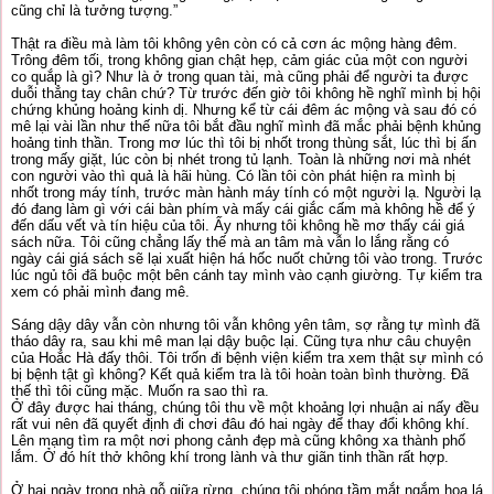
cũng chỉ là tưởng tượng.”
Thật ra điều mà làm tôi không yên còn có cả cơn ác mộng hàng đêm.
Trông đêm tối, trong không gian chật hẹp, cảm giác của một con người
co quắp là gì? Như là ở trong quan tài, mà cũng phải để người ta được
duỗi thẳng tay chân chứ? Từ trước đến giờ tôi không hề nghĩ mình bị hội
chứng khủng hoảng kinh dị. Nhưng kể từ cái đêm ác mộng và sau đó có
mê lại vài lần như thế nữa tôi bắt đầu nghĩ mình đã mắc phải bệnh khủng
hoảng tinh thần. Trong mơ lúc thì tôi bị nhốt trong thùng sắt, lúc thì bị ấn
trong mấy giặt, lúc còn bị nhét trong tủ lạnh. Toàn là những nơi mà nhét
con người vào thì quả là hãi hùng. Có lần tôi còn phát hiện ra mình bị
nhốt trong máy tính, trước màn hành máy tính có một người lạ. Người lạ
đó đang làm gì với cái bàn phím và mấy cái giắc cấm mà không hề để ý
đến dấu vết và tín hiệu của tôi. Ấy nhưng tôi không hề mơ thấy cái giá
sách nữa. Tôi cũng chẳng lấy thế mà an tâm mà vẫn lo lắng rằng có
ngày cái giá sách sẽ lại xuất hiện há hốc nuốt chửng tôi vào trong. Trước
lúc ngủ tôi đã buộc một bên cánh tay mình vào cạnh giường. Tự kiểm tra
xem có phải mình đang mê.
Sáng dậy dây vẫn còn nhưng tôi vẫn không yên tâm, sợ rằng tự mình đã
tháo dây ra, sau khi mê man lại dậy buộc lại. Cũng tựa như câu chuyện
của Hoắc Hà đấy thôi. Tôi trốn đi bệnh viện kiểm tra xem thật sự mình có
bị bệnh tật gì không? Kết quả kiểm tra là tôi hoàn toàn bình thường. Đã
thế thì tôi cũng mặc. Muốn ra sao thì ra.
Ở đây được hai tháng, chúng tôi thu về một khoảng lợi nhuận ai nấy đều
rất vui nên đã quyết định đi chơi đâu đó hai ngày để thay đổi không khí.
Lên mạng tìm ra một nơi phong cảnh đẹp mà cũng không xa thành phố
lắm. Ở đó hít thở không khí trong lành và thư giãn tinh thần rất hợp.
Ở hai ngày trong nhà gỗ giữa rừng, chúng tôi phóng tầm mắt ngắm hoa lá