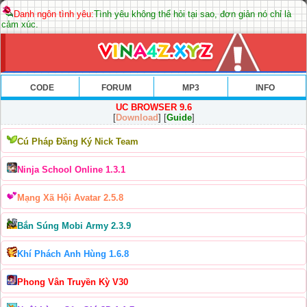
Danh ngôn tình yêu:
Tình yêu không thể hỏi tại sao, đơn giản nó chỉ là
cảm xúc.
CODE
FORUM
MP3
INFO
UC BROWSER 9.6
[
Download
] [
Guide
]
Cú Pháp Đăng Ký Nick Team
Ninja School Online 1.3.1
Mạng Xã Hội Avatar 2.5.8
Bắn Súng Mobi Army 2.3.9
Khí Phách Anh Hùng 1.6.8
Phong Vân Truyền Kỳ V30