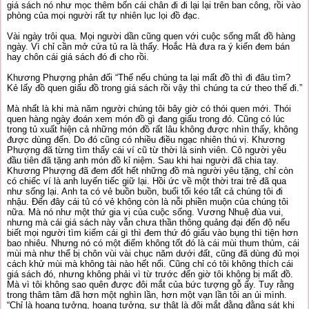
giá sách nó như mọc thêm bốn cái chân đi đi lại lại trên ban công, rồi vào
phòng của mọi người rất tự nhiên lục lọi đồ đạc.
Vài ngày trôi qua. Mọi người dần cũng quen với cuộc sống mất đồ hàng
ngày. Vì chỉ cần mở cửa tủ ra là thấy. Hoắc Hà đưa ra ý kiến đem bán
hay chôn cái giá sách đó đi cho rồi.
Khương Phượng phản đối “Thế nếu chúng ta lại mất đồ thì đi đâu tìm?
Kẻ lấy đồ quen giấu đồ trong giá sách rồi vậy thì chúng ta cứ theo thế đi.”
Mà nhất là khi mà năm người chúng tôi bây giờ có thói quen mới. Thói
quen hàng ngày đoán xem món đồ gì đang giấu trong đó. Cũng có lúc
trong tủ xuất hiện cả những món đồ rất lâu không được nhìn thấy, không
được dùng đến. Do đó cũng có nhiều điều ngạc nhiên thú vị. Khương
Phượng đã từng tìm thấy cái ví cũ từ thời là sinh viên. Cô người yêu
đầu tiên đã tặng anh món đồ kỉ niệm. Sau khi hai người đã chia tay.
Khương Phượng đã đem đốt hết những đồ mà người yêu tặng, chỉ còn
có chiếc ví là anh luyến tiếc giữ lại. Hồi ức về một thời trai trẻ đã qua
như sống lại. Anh ta có vẻ buồn buồn, buổi tối kéo tất cả chúng tôi đi
nhậu. Đến đây cái tủ có vẻ không còn là nỗi phiền muộn của chúng tôi
nữa. Mà nó như một thứ gia vị của cuộc sống. Vương Nhuệ đùa vui,
nhưng mà cái giá sách này vẫn chưa thần thông quảng đại đến độ nếu
biết mọi người tìm kiếm cái gì thì đem thứ đó giấu vào bụng thì tiện hơn
bao nhiêu. Nhưng nó có một điểm không tốt đó là cái mùi thum thủm, cái
mùi mà như thể bị chôn vùi vài chục năm dưới đất, cũng đã dùng đủ mọi
cách khử mùi mà không tài nào hết nổi. Cũng chỉ có tôi không thích cái
giá sách đó, nhưng không phải vì từ trước đến giờ tôi không bị mất đồ.
Mà vì tôi không sao quên được đôi mắt của bức tượng gỗ ấy. Tuy rằng
trong thâm tâm đã hơn một nghìn lần, hơn một vạn lần tôi an ủi mình.
“Chỉ là hoang tưởng, hoang tưởng, sự thật là đôi mắt đằng đằng sát khi