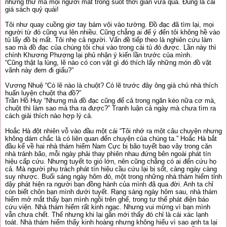
những thứ mà mọi người mất trong suốt thời gian vừa qua. Đúng là cái
giá sách quỷ quái!
Tôi như quay cuồng giơ tay bám vội vào tường. Đồ đạc đã tìm lại, mọi
người từ đó cũng vui lên nhiều. Cũng chẳng ai để ý đến tôi không hề vào
tủ lấy đồ bị mất. Tôi nhẹ cả người. Vấn đề tiếp theo là nghiên cứu làm
sao mà đồ đạc của chúng tôi chui vào trong cái tủ đó được. Lần này thì
chính Khương Phượng lại phủ nhận ý kiến lần trước của mình.
“Cũng thật lạ lùng, lẽ nào có con vật gì đó thích lấy những món đồ vặt
vãnh này đem đi giấu?”
Vương Nhuệ “Có lẽ nào là chuột? Có lẽ trước đây ông già chủ nhà thích
huấn luyện chuột tha đồ?”
Trần Hồ Huy “Nhưng mà đồ đạc cũng để cả trong ngăn kéo nữa cơ mà,
chuột thì làm sao mà tha ra được?” Tranh luận cả ngày mà chưa tìm ra
cách giải thích nào hợp lý cả.
Hoắc Hà đột nhiên vỗ vào đầu một cái “Tôi nhớ ra một câu chuyện nhưng
không dám chắc là có liên quan đến chuyện của chúng ta.” Hoắc Hà bắt
đầu kể về hai nhà thám hiểm Nam Cực bị bão tuyết bao vây trong căn
nhà tránh bão, mỗi ngày phải thay phiên nhau đứng bên ngoài phát tín
hiệu cấp cứu. Nhưng tuyết to gió lớn, nên cũng chẳng có ai đến cứu họ
cả. Mà người phụ trách phát tín hiệu cầu cứu lại bị sốt, càng ngày càng
suy nhược. Buổi sáng ngày hôm đó, một trong những nhà thám hiểm tỉnh
dậy phát hiện ra người bạn đồng hành của mình đã qua đời. Anh ta chỉ
còn biết chôn bạn mình dưới tuyết. Rạng sáng ngày hôm sau, nhà thám
hiểm mở mắt thấy bạn mình ngồi trên ghế, trong tư thế phát điện báo
cứu viện. Nhà thám hiểm rất kinh ngạc. Nhưng vui mừng vì bạn mình
vẫn chưa chết. Thế nhưng khi lại gần mới thấy đó chỉ là cái xác lạnh
toát. Nhà thám hiểm thấy kinh hoàng nhưng không hiểu vì sao anh ta lại