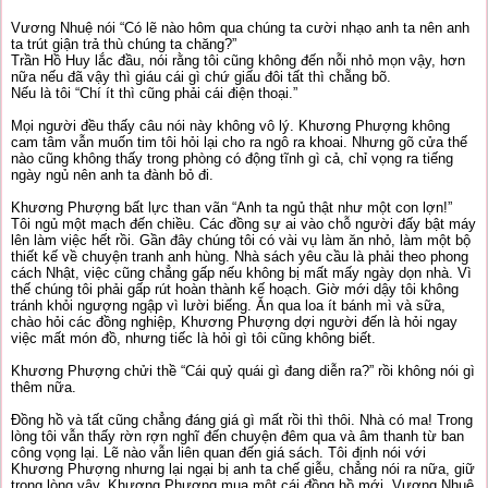
Vương Nhuệ nói “Có lẽ nào hôm qua chúng ta cười nhạo anh ta nên anh
ta trút giận trả thù chúng ta chăng?”
Trần Hồ Huy lắc đầu, nói rằng tôi cũng không đến nỗi nhỏ mọn vậy, hơn
nữa nếu đã vậy thì giáu cái gì chứ giấu đôi tất thì chẵng bõ.
Nếu là tôi “Chí ít thì cũng phải cái điện thoại.”
Mọi người đều thấy câu nói này không vô lý. Khương Phượng không
cam tâm vẫn muốn tim tôi hỏi lại cho ra ngô ra khoai. Nhưng gõ cửa thế
nào cũng không thấy trong phòng có động tĩnh gì cả, chỉ vọng ra tiếng
ngày ngủ nên anh ta đành bỏ đi.
Khương Phượng bất lực than vãn “Anh ta ngủ thật như một con lợn!”
Tôi ngủ một mạch đến chiều. Các đồng sự ai vào chỗ người đấy bật máy
lên làm việc hết rồi. Gần đây chúng tôi có vài vụ làm ăn nhỏ, làm một bộ
thiết kế về chuyện tranh anh hùng. Nhà sách yêu cầu là phải theo phong
cách Nhật, việc cũng chẳng gấp nếu không bị mất mấy ngày dọn nhà. Vì
thế chúng tôi phải gấp rút hoàn thành kế hoạch. Giờ mới dậy tôi không
tránh khỏi ngượng ngập vì lười biếng. Ăn qua loa ít bánh mì và sữa,
chào hỏi các đồng nghiệp, Khương Phượng dợi người đến là hỏi ngay
việc mất món đồ, nhưng tiếc là hỏi gì tôi cũng không biết.
Khương Phượng chửi thề “Cái quỷ quái gì đang diễn ra?” rồi không nói gì
thêm nữa.
Đồng hồ và tất cũng chẳng đáng giá gì mất rồi thì thôi. Nhà có ma! Trong
lòng tôi vẫn thấy rờn rợn nghĩ đến chuyện đêm qua và âm thanh từ ban
công vọng lại. Lẽ nào vẫn liên quan đến giá sách. Tôi định nói với
Khương Phượng nhưng lại ngại bị anh ta chế giễu, chẳng nói ra nữa, giữ
trong lòng vậy. Khương Phượng mua một cái đồng hồ mới, Vương Nhuệ