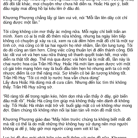
đổi đôi tất khác, mọi chuyện như chưa hề diễn ra. Hoắc Hà gợi ý, biết
đâu ngày mai đồng hồ lại kêu lên ở đâu đó.
Khương Phượng chẳng lấy gì làm vui vẻ, nói “Mỗi lần lên dây cót chỉ
dùng được một lần.”
Tôi cũng không còn mơ thấy ác mộng nữa. Mỗi ngày chỉ biết trấn an
mình. Xem có ai bị mất đồ thêm nữa không, nhưng ba ngày liên tiếp
không có chuyện gì xảy ra cả, xem ra cái đêm hôm mất đồ chỉ là một sự
tình cờ, mà cũng có lẽ tại hai người họ nhớ nhầm, lẫn lộn lung tung. Tôi
do đó cũng an tâm hơn. Công việc cũng thuận lợi đi đến thành công. Đối
tác rất vui vẻ và hẹn sau nữa tháng sẽ thanh quyết toán hết, mọi việc
diễn ra thật tốt đẹp. Thế mà qua được vài hôm lại bị mất đồ, lần này là
chai nước hoa của Trần Hồ Huy. Hoắc Hà mới làm quen được với một
cô gái trên mạng hôm nay là buổi đầu tiên hẹn hò nhưng anh ta có một
nhược điểm là cơ thể nặng mùi. Sợ khiến cô bé ấn tượng không tốt.
Trần Hồ Huy “Tôi có một lọ nước hoa vẫn chưa dùng”
Lấy đưa Hoắc Hà dùng mà đi cưa cẩm. Nhưng đến lúc tìm thì không
thấy. Trần Hồ Huy sững sờ.
“Rõ ràng tôi để trong ngăn kéo, hôm dọn nhà vẫn thấy ở đây, giờ biến
đâu mất rồi”. Hoắc Hà cũng tìm giúp mà không thấy nên đành đi không
vậy. Tối Hoắc Hà nhăn mặt trở về: buổi gặp mặt có vẻ không như mong
đợi. Đám chúng tôi không nhịn nổi lại bàn tán về món đồ mất tích.
Khương Phượng giáo đao “Mấy hôm trước chúng ta không biết mất đồ
mà rất có thể là do mất những thứ không hay sử dụng nên mọi người
không ai để ý, bây giờ mọi người cùng xem xét kĩ lại.”
Lục lọi đồ đạc mới phát hiện còn mất thêm vài món đồ nữa, Khương