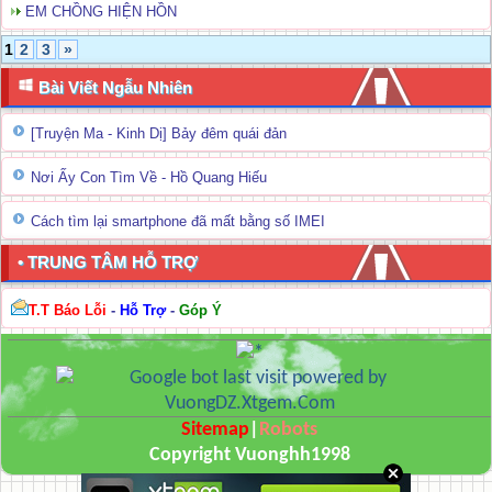
EM CHỒNG HIỆN HỒN
1
2
3
»
Bài Viết Ngẫu Nhiên
[Truyện Ma - Kinh Dị] Bảy đêm quái đản
Nơi Ấy Con Tìm Về - Hồ Quang Hiếu
Cách tìm lại smartphone đã mất bằng số IMEI
• TRUNG TÂM HỖ TRỢ
T.T Báo Lỗi
-
Hỗ Trợ
-
Góp Ý
Sitemap
|
Robots
Copyright Vuonghh1998