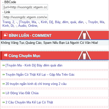
- BBCode
- Link
Trang
,
2
,
-
,
[Truyện
,
Ma
,
-
,
Kinh
,
Dị]
,
Bảy
,
đêm
,
quái
,
đản
,
-
,
Truyện
,
Ma
,
Kinh
,
Dị
,
-
,
Audio
,
Online
,
BÌNH LUẬN - COMMENT
Không Văng Tục,Quảng Cáo, Spam Nếu Bạn Là Người Có Văn Hóa!
Cùng Chuyên Mục
[Truyện Ma - Kinh Dị] Bảy đêm quái đản
Truyện Ngắn Có Thật Kể Lại – Gặp Ma Trên Gác
20 truyện ngắn kinh dị chỉ trong vòng 2 câu
Lỡ Động Vào Đất Chùa
2 Câu Chuyện Ma Kể Lại Có Thật