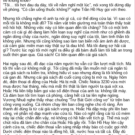
vẻ không khỏe?”
“Tôi… tôi hơi đau dạ dày, tôi về nằm nghỉ một lúc”, nói xong tôi đứng dậy
về phòng. “Có cần uống thuốc không?” nghe Trần Hồ Huy gọi với theo.
Nhưng tôi chẳng nghe rõ anh ta nói gì cả, cứ thế đóng cửa lại. Vì sao có
mỗi tôi là không mất đồ? Tôi nằm vật trên giường mà toàn thân thấy toát
mồ hôi hột. Những việc này có liên quan đến tôi chăng? Tôi có một linh
cảm có cái gì đó đang làm hỗn loạn suy nghĩ của mình như có ghềnh đá
ngăn dòng chảy của nước, ngăn dòng suy nghĩ của tôi, làm tinh thần tôi
không yên. Nhưng tôi cũng không sao làm tan biến nỗi ám ảnh đó được,
cái cảm giác miên man này thật sự là đau khổ. Mà tôi đang sợ hãi cái
gì? Trước lúc ngủ tôi mới nghĩ ra điều gì đã bám đuổi làm tôi bất an trong
suốt thời gian qua. Giá sách! Có liên quan đến cái giá sách.
Hai ngày sau đó, đồ đạc của năm người họ vẫn cứ lần lượt mất tích. Mà
tôi thì vẫn cứ không mất gì. Tôi cũng đã mấy lần muốn mở cái ngăn tủ
của giá sách ra kiểm tra, không hiểu vì sao nhưng đúng là tôi không có
cái gan đó. Nhưng cái giá sách đó cuối cùng cũng bị mở ra. Ngày hôm
đó, điện thoại di động của Hoắc Hà bị mất. Chiếc Nokia 3230 vừa mới
mua được hai tháng, nếu mà mất thì thật là làm người ta quá xót xa.
Hoắc Hà liên tiếp bấm gọi vào số điện thoại của anh ta: không tắt máy.
Cả đám bọn tôi tìm loạn cả phòng, căng hết cả tai lên nghe ngóng.
Vương Nhuệ nghe thấy nhạc chuông “Trư Bát Giới cõng vợ” từ trên ban
công vọng xuống. Cả nhóm chạy lên ban công nghe cho rõ ràng. Âm
thanh đó đúng là từ cái giá sách vọng ra. Hoắc Hà dập máy phi lên ban
công, vẻ phẫn nộ đạp mạnh vào cửa tủ. Nào có nghĩ rằng cái tủ cũ mèm
này lại chắc chắn đến vậy, nó không có hề hấn vết tích gì. Thế mà suýt
chút nữa đã làm cho chân của Hoắc Hà gãy rồi. Trần Hồ Huy lên cậy
cánh cửa ra, chiếc điện thoại vẫn sáng nhấp nháy báo có cuộc gọi nhỡ.
Dưới chiếc điện thoại nào là đồng hồ, tất, nước hoa và tất cả. Đầy đủ