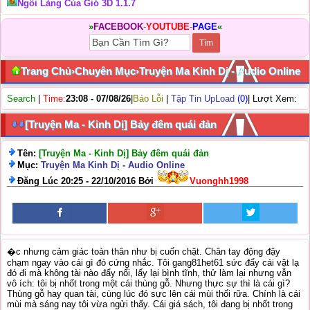
Ngôi Làng Của Gió 3D 1.1.7
»
FACEBOOK
-
YOUTUBE
-
PAGE
«
Trang Chủ
›
Chuyên Mục
›
Truyện Ma Kinh Dị - Audio Online
Search
|
Time:
23:08 - 07/08/26
|
Báo Lỗi
|
Tập Tin UpLoad
(0)
| Lượt Xem:
[Truyện Ma - Kinh Dị] Bảy đêm quái đản
Tên:
[Truyện Ma - Kinh Dị] Bảy đêm quái đản
Mục:
Truyện Ma Kinh Dị - Audio Online
Đăng Lúc 20:25 - 22/10/2016 Bởi
Vuonghh1998
�c nhưng cảm giác toàn thân như bị cuốn chặt. Chân tay động đậy
chạm ngay vào cái gì đó cứng nhắc. Tôi gang81het61 sức đẩy cái vật lạ
đó đi mà không tài nào đẩy nổi, lấy lại bình tĩnh, thử làm lại nhưng vẫn
vô ích: tôi bị nhốt trong một cái thùng gỗ. Nhưng thực sự thì là cái gì?
Thùng gỗ hay quan tài, cùng lúc đó sực lên cái mùi thối rữa. Chính là cái
mùi mà sáng nay tôi vừa ngửi thấy. Cái giá sách, tôi đang bị nhốt trong