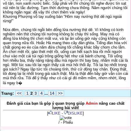
vô tận, non xanh nước biếc. Sắp phải về thì chúng tôi nghe được tin sạt
núi nên bị tắc đường. Tạm thời đường chưa thông. Năm người chúng tôi
không ngần ngại: đã vậy thì chơi thêm vài ngày!
Khương Phượng vỗ tay xuống bàn “Hôm nay nướng thịt dê ngủ ngoài
rừng!”
Nửa đêm, chúng tôi ngồi bên đống lửa nướng thịt dê. Vì không có kinh
nghiệm nên thịt chúng tôi nướng không bị cháy thì sống. May mà có
đống lửa không thì chơi mất vui, vả lại ăn uống giờ này cũng không còn
quan trọng nữa rồi. Hoắc Hà mang theo cây đàn ghita. Tiếng đàn hòa với
chất giọng eo éo của năm đứa chúng tôi chẳng khác bầy chom cho lắm.
Ăn chơi mệt rồi, gào thét mệt rồi, uống cạn hết sạch bia rồi mỗi người
chui vào một cái túi ngủ trông giống hệt như cái bánh chưng. Tôi uống
hơi nhiều bia, thấy nặng nặng đầu mà người thì bay bay, nhắm mắt cái là
ngủ. Một lúc sau tôi lại ngửi thấy cái mùi hôi thối ấy. Tôi lại bọ nhốt trong
giá sách? Ngay lập tức tôi choàng tỉnh, thử cử động tay chân. Đúng thật,
tôi đúng lại bị nhốt trong giá sách thật. Mà lạ thật đến bây giờ vẫn còn cái
mùi thối rữa. Tôi để ý thấy như có cái gì đó mềm mềm, nhơn nhớt, lông
lá ngay b�
Trang:
<<
1
2
3
4
...
14
>>
Đánh giá của bạn là góp ý quan trọng giúp
Admin
nâng cao chất
lượng bài viết!
[
LIKE
-
DISLIKE
]
/ - Phiếu