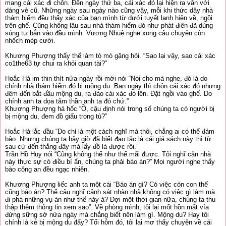
mang cái xác đi chôn. Đến ngày thứ ba, cái xác đó lại hiện ra vẫn với
dáng vẻ cũ. Những ngày sau ngày nào cũng vậy, mỗi khi thức dậy nhà
thám hiểm đều thấy xác của bạn mình từ dưới tuyết lạnh hiện về, ngồi
trên ghế. Cũng không lâu sau nhà thám hiểm đó như phát điên đã dùng
súng tự bắn vào đầu mình. Vương Nhuệ nghe xong câu chuyện còn
nhếch mép cười.
Khương Phượng thấy thế làm tò mò gặng hỏi. “Sao lại vậy, sao cái xác
co1the63 tự chui ra khỏi quan tài?”
Hoắc Hà im thin thít nửa ngày rồi mới nói “Nói cho mà nghe, đó là do
chính nhà thám hiểm đó bị mộng du. Ban ngày thì chôn cái xác đó nhưng
đêm đến bắt đầu mộng du, ra đào cái xác đó lên. Đặt ngồi vào ghế. Do
chính anh ta dọa tâm thần anh ta đó chứ.”
Khương Phượng há hốc “Ồ, cậu định nói trong số chúng ta có người bị
bị mộng du, đem đồ giấu trong tủ?”
Hoắc Hà lắc đầu “Do chỉ là một cách nghĩ mà thôi, chẳng ai có thể đảm
bảo. Nhưng chúng ta bây giờ đã biết đạo tặc là cái giá sách này thì từ
sau cứ đến thẳng đây mà lấy đồ là được rồi.”
Trần Hồ Huy nói “Cũng không thể như thế mãi được. Tôi nghĩ căn nhà
này thực sự có điều bí ẩn, chúng ta phải báo án?” Mọi người nghe thấy
bào công an đều ngạc nhiên.
Khương Phượng liếc anh ta một cái “Báo án gì? Có việc cỏn con thế
cũng báo án? Thế cậu nghĩ cảnh sát nhàn nhã không có việc gì làm mà
đi phá những vụ án như thế này à? Đợi một thời gian nữa, chúng ta thu
thập thêm thông tin xem sao”. Về phòng mình, tôi lại mốt hồn mất vía
đứng sững sờ nửa ngày mà chẳng biết nên làm gì. Mộng du? Hay tôi
chính là kẻ bị mộng du đấy? Tối hôm đó, tôi lại mơ thấy chuyện về cái