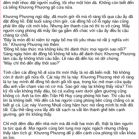
đêm mệt nhọc đặt người xuống, tôi như một hòn đá. Không còn biết đến
cả tiếng Khương Phượng gõ cửa nữa.
Khương Phượng ngủ dậy, đã mười giờ rồi mà rõ ràng tối qua cậu ấy đã
đặt đồng hồ. Đặt buổi sáng chín giờ, cái đồng hồ cổ lỗ ngày nào cũng
phải lên dây cót mới kêu. Nhưng âm thanh của nó thì to vô cùng. Mấy
người cùng phòng đã mấy lần gạ gẫm đổi chác với cậu ấy đều bị cậu
chàng từ chối.
“Đây là món đồ kỉ niệm từ ngày bố mẹ tôi yêu nhau nó rất ý nghĩa với
tôi.” Khương Phượng nói thêm.
“Đồng hồ báo thức mà không kêu thì đánh thức mọi người sao nổi?”
Sáng ngày hôm đó đồng hồ không hề kêu để đánh thức Khương Phượng
làm cậu ấy không khỏi cáu bẳn. Lẽ nào đã đến lúc nó dở chứng.
“Mày chỉ thỏ đến đây thôi sao?”
Tính cầm cái đồng hồ đi sửa thì mới thấy là nó đã biến mất. Nó không
còn ở dưới gối nữa rồi. Cái này thì lạ này: Khương Phượng nhớ rõ ràng
là tự tay mình để đồng hồ dưới gối tối qua, trong lúc mê man cữa quậy
đầu anh vẫn chạm vào nó cơ mà. Sao giờ này lại không thấy nữa? Tìm
kỹ rồi vẫn không thấy đâu, bò cả xuống xem dưới gầm giường cũng
không có. Anh ta tìm đến Trần Hồ Huy cùng phòng hỏi han. Thì câu trả
lời là không biết. Hỏi đến cả hai người cùng phòng bên cũng chẳng có ai
biết gì cả. Lúc này Vương Nhuệ cũng hậm hực nói rằng mình bị mất đôi
tất. Cậu thề rằng vừa lấy đôi tất sạch ra vắt lên thành ghế bên cạnh
giường, giờ thì không thấy.
Chỉ một đêm đầu đến nhà mới mà đã mất hai món đồ, thật là lảm người
ta tức quá đi. Mọi người cùng bới tung mọi ngóc ngách nhưng chẳng
thấy tăm tích gì. Khương Phượng để ý đến cánh cửa phòng tôi vẫn khóa
im lìm.