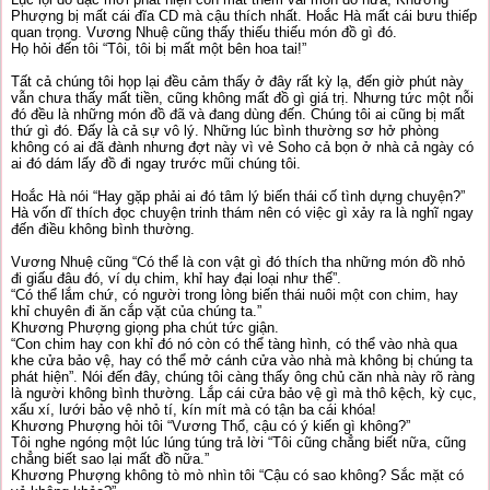
Phượng bị mất cái đĩa CD mà cậu thích nhất. Hoắc Hà mất cái bưu thiếp
quan trọng. Vương Nhuệ cũng thấy thiếu thiếu món đồ gì đó.
Họ hỏi đến tôi “Tôi, tôi bị mất một bên hoa tai!”
Tất cả chúng tôi họp lại đều cảm thấy ở đây rất kỳ lạ, đến giờ phút này
vẫn chưa thấy mất tiền, cũng không mất đồ gì giá trị. Nhưng tức một nỗi
đó đều là những món đồ đã và đang dùng đến. Chúng tôi ai cũng bị mất
thứ gì đó. Đấy là cả sự vô lý. Những lúc bình thường sơ hở phòng
không có ai đã đành nhưng đợt này vì vẻ Soho cả bọn ở nhà cả ngày có
ai đó dám lấy đồ đi ngay trước mũi chúng tôi.
Hoắc Hà nói “Hay gặp phải ai đó tâm lý biến thái cố tình dựng chuyện?”
Hà vốn dĩ thích đọc chuyện trinh thám nên có việc gì xảy ra là nghĩ ngay
đến điều không bình thường.
Vương Nhuệ cũng “Có thể là con vật gì đó thích tha những món đồ nhỏ
đi giấu đâu đó, ví dụ chim, khỉ hay đại loại như thế”.
“Có thể lắm chứ, có người trong lòng biến thái nuôi một con chim, hay
khỉ chuyên đi ăn cắp vặt của chúng ta.”
Khương Phượng giọng pha chút tức giận.
“Con chim hay con khỉ đó nó còn có thể tàng hình, có thể vào nhà qua
khe cửa bảo vệ, hay có thể mở cánh cửa vào nhà mà không bị chúng ta
phát hiện”. Nói đến đây, chúng tôi càng thấy ông chủ căn nhà này rõ ràng
là người không bình thường. Lắp cái cửa bảo vệ gì mà thô kệch, kỳ cục,
xấu xí, lưới bảo vệ nhỏ tí, kín mít mà có tận ba cái khóa!
Khương Phượng hỏi tôi “Vương Thổ, cậu có ý kiến gì không?”
Tôi nghe ngóng một lúc lúng túng trả lời “Tôi cũng chẳng biết nữa, cũng
chẳng biết sao lại mất đồ nữa.”
Khương Phượng không tò mò nhìn tôi “Cậu có sao không? Sắc mặt có