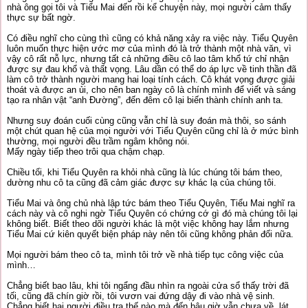
nhà ông gọi tôi và Tiểu Mai đến rồi kể chuyện này, mọi người cảm thấy
thực sự bất ngờ.
Có điều nghĩ cho cùng thì cũng có khả năng xảy ra việc này. Tiểu Quyên
luôn muốn thực hiện ước mơ của mình đó là trở thành một nhà văn, vì
vậy cô rất nỗ lực, nhưng tất cả những điều cô lao tâm khổ tứ chỉ nhận
được sự đau khổ và thất vọng. Lâu dần có thể do áp lực về tinh thần đã
làm cô trở thành người mang hai loại tính cách. Cô khát vọng được giải
thoát và được an ủi, cho nên ban ngày cô là chính mình để viết và sáng
tạo ra nhân vật “anh Đường”, đến đêm cô lại biến thành chính anh ta.
Nhưng suy đoán cuối cùng cũng vẫn chỉ là suy đoán mà thôi, so sánh
một chút quan hệ của mọi người với Tiểu Quyên cũng chỉ là ở mức bình
thường, mọi người đều trầm ngâm không nói.
Mấy ngày tiếp theo trôi qua chậm chạp.
Chiều tối, khi Tiểu Quyên ra khỏi nhà cũng là lúc chúng tôi bám theo,
dường nhu cô ta cũng đã cảm giác được sự khác lạ của chúng tôi.
Tiểu Mai và ông chủ nhà lập tức bám theo Tiểu Quyên, Tiểu Mai nghĩ ra
cách này và cô nghi ngờ Tiểu Quyên có chứng cớ gì đó mà chúng tôi lại
không biết. Biết theo dõi người khác là một việc không hay lắm nhưng
Tiểu Mai cứ kiên quyết biện pháp này nên tôi cũng không phản đối nữa.
Mọi người bám theo cô ta, mình tôi trở về nhà tiếp tục công việc của
mình…
Chẳng biết bao lâu, khi tôi ngẩng đầu nhìn ra ngoài cửa sổ thấy trời đã
tối, cũng đã chín giờ rồi, tôi vươn vai đứng dậy đi vào nhà vệ sinh.
Chẳng biết hai người điều tra thế nào mà đến bâu giờ vẫn chưa về, lát