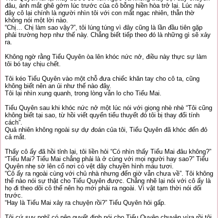
đâu, ánh mắt ghê gớm lúc trước của cô bỗng hiền hòa trở lại. Lúc này
đây cô lại chính là người nhìn tôi với con mắt ngạc nhiên, thẫn thờ
không nói một lời nào.
“Chị… Chị làm sao vậy?”, tôi lúng túng vì đây cũng là lần đầu tiên gặp
phải trường hợp như thế này. Chẳng biết tiếp theo đó là những gì sẽ xảy
ra.
Không ngờ rằng Tiểu Quyên òa lên khóc nức nở, điều này thực sự làm
tôi bó tay chịu chết.
Tôi kéo Tiểu Quyên vào một chỗ đưa chiếc khăn tay cho cô ta, cũng
không biết nên an ủi như thế nào đây.
Tôi lại nhìn xung quanh, trong lòng vẫn lo cho Tiểu Mai.
Tiểu Quyên sau khi khóc nức nở một lúc nói với giọng nhè nhè “Tôi cũng
không biết tại sao, từ hồi viết quyển tiểu thuyết đó tôi bị thay đổi tính
cách”.
Quả nhiên không ngoài sự dự đoán của tôi, Tiểu Quyên đã khóc đến đỏ
cả mắt.
Thấy cô ấy đã hồi tỉnh lại, tôi liền hỏi “Có nhìn thấy Tiểu Mai đâu không?”
“Tiểu Mai? Tiểu Mai chẳng phải là ở cùng với mọi người hay sao?” Tiểu
Quyên nhẹ sờ lên cổ nơi có vệt dây chuyền hình máu tươi.
“Cô ấy ra ngoài cùng với chủ nhà nhưng đến giờ vẫn chưa về”. Tôi không
thể nào nói sự thật cho Tiểu Quyên được. Chẳng nhẽ lại nói với cô ấy là
họ đi theo dõi cô thế nên họ mới phải ra ngoài. Vì vật tạm thời nói dối
trước.
“Hay là Tiểu Mai xảy ra chuyện rồi?” Tiểu Quyên hỏi gấp.
Tôi cứ suy nghĩ có nên quyết định nói cho Tiểu Quyên chuyện vừa rồi tôi