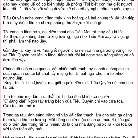
gặp hay không để cô có biện pháp đề phòng “Tôi biết con ma giết người
là ai rồi…”, tôi vừa vội vàng đi vừa kể cho cô ấy nghe câu chuyện xảy ra.
Tiểu Quyên nghe xong cũng thấy kinh hoàng, cả hai chúng tôi đã liên tiếp
tìm mấy điểm lên xe nhưng chẳng thu được kết quả gì.
Tôi càng lo lắng hơn, gọi điện thoại cho Tiểu Mai thì máy đều bị tắt.
Tôi thực sự không dám tưởng tượng, ngộ nhỡ Tiểu Mai xảy ra việc gì
thì phải làm thế nào đây.
Gần đây lại xảy ra vụ “ma giết người” cho nên cả nhà ga trống vắng. Tôi
và Tiểu Quyên hét lên lo lắng, tiếng hét dội lại nghe sao trống vắng và cô
đơn đến vậy.
Chúng tôi ngó xung quanh, đột nhiên một cánh tay nahnh chóng giơ ra
quấn quanh cổ tôi bịt chặt lấy miệng tôi. Bị bất ngờ cho tim tôi như
ngừng đập.
“Suỵt, tôi là Tiểu Quyên, ma giết người đến rồi!” Tiểu Quyên nói nhỏ bên
tai tôi.
Tim tôi như một lần nữa thắt lại, bị dọa đến khiếp cả người.
“Ở đằng kia!” Ngón tay trắng bệch của Tiểu Quyên chỉ vào cửa toa.
Cửa toa tàu mở ra…
Trong ga tàu, ánh sáng trắng rọi vào đá cẩm thạch làm cho sân ga càng
thêm lạnh lẽo thẹ lương. Một dáng người mặc quần áo màu đỏ, tóc giả
đỏ ở trên đầu trông rất tự nhiên, đó là chủ nhà đang bước ra khỏi toa xe
với toàn thân đầy máu.