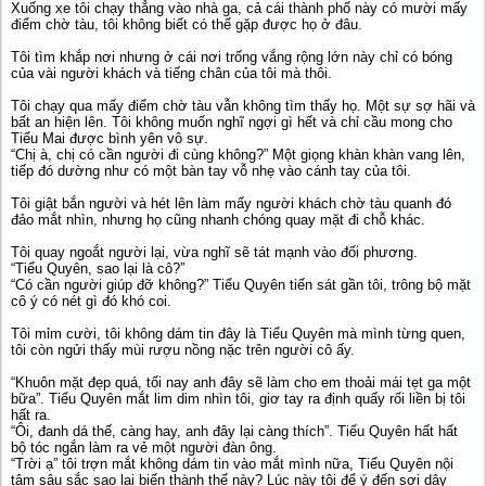
Xuống xe tôi chạy thẳng vào nhà ga, cả cái thành phố này có mười mấy
điểm chờ tàu, tôi không biết có thể gặp được họ ở đâu.
Tôi tìm khắp nơi nhưng ở cái nơi trống vắng rộng lớn này chỉ có bóng
của vài người khách và tiếng chân của tôi mà thôi.
Tôi chạy qua mấy điểm chờ tàu vẫn không tìm thấy họ. Một sự sợ hãi và
bất an hiện lên. Tôi không muốn nghĩ ngợi gì hết và chỉ cầu mong cho
Tiểu Mai được bình yên vô sự.
“Chị à, chị có cần người đi cùng không?” Một giọng khàn khàn vang lên,
tiếp đó dường như có một bàn tay vỗ nhẹ vào cánh tay của tôi.
Tôi giật bắn người và hét lên làm mấy người khách chờ tàu quanh đó
đảo mắt nhìn, nhưng họ cũng nhanh chóng quay mặt đi chỗ khác.
Tôi quay ngoắt người lại, vừa nghĩ sẽ tát mạnh vào đối phương.
“Tiểu Quyên, sao lại là cô?”
“Có cần người giúp đỡ không?” Tiểu Quyên tiến sát gần tôi, trông bộ mặt
cô ý có nét gì đó khó coi.
Tôi mỉm cười, tôi không dám tin đây là Tiểu Quyên mà mình từng quen,
tôi còn ngửi thấy mùi rượu nồng nặc trên người cô ấy.
“Khuôn mặt đẹp quá, tối nay anh đây sẽ làm cho em thoải mái tẹt ga một
bữa”. Tiểu Quyên mắt lim dim nhìn tôi, giơ tay ra định quấy rối liền bị tôi
hất ra.
“Ôi, đanh dá thế, càng hay, anh đây lại càng thích”. Tiểu Quyên hất hất
bộ tóc ngắn làm ra vẻ một người đàn ông.
“Trời ạ” tôi trợn mắt không dám tin vào mắt mình nữa, Tiểu Quyên nội
tâm sâu sắc sao lại biến thành thế này? Lúc này tôi để ý đến sợi dây