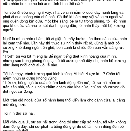
nữa nhắn tin cho họ hỏi xem tình hình thế nào?
Tôi vừa đi vừa suy nghĩ vậy, nhà vệ sinh nằm ở cuối dãy hành lang và
phải đi qua phòng của chủ nhà. Có thể là hôm nay vội vàng ra ngoài và
ông quên đóng kín cửa, một khe sáng lóe ra từ trong phòng, tôi liếc nhìn
qua khe cửa và như bị sét đánh ngang đầu, tôi nhìn thấy một bộ xương
người.
Nghĩ là mình nhìn nhầm, tôi đi giật lùi mấy bước, lần theo cánh cửa nhìn
lại xem thế nào. Lần này thì thực sự nhìn thấy rất rõ, đúng là một bộ
xương khô đang ngồi trên ghế, bên cạnh là chiếc đèn bàn vẫn sáng rực
lên.
“Trời!”, tôi vội bịt miệng lại để ngăn tiếng thét kinh hoàng của mình,
nhưng sao trong phòng ông lại có bộ xương khô đấy nhỉ, nhìn bộ xương
như đang ngồi chờ ai đó, lẽ nào…
Tôi bỏ chạy, cảnh tượng quá kinh khủng. Ai biết được là…? Chân tôi
mềm nhũn ra đứng không vững.
“Trời ơi, tiếng ngã to quá sẽ làm kinh động đến nó”, tôi sợ hãi nằm im
trên sàn nhà, tôi cứ nhìn chằm chằm vào khe cửa, chỉ sợ bộ xương đó
đột ngột cử động.
Một trận gió ngoài cửa sổ hành lang thổi đến làm cho cánh cửa lại càng
mở rộng hơn.
Tôi nín thở sợ hãi.
Mỗi giây qua đi, sự sợ hãi trong lòng tôi như cấp số nhân, tôi vẫn không
dám động đậy, chỉ sợ phát ra tiếng động gì đó sẽ làm kinh động đến bộ
xương mà thôi.