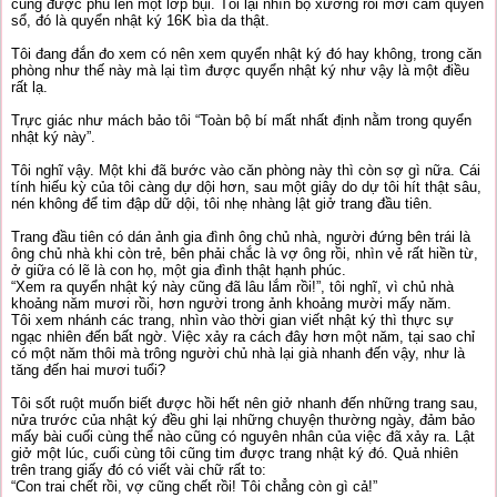
cũng được phủ lên một lớp bụi. Tôi lại nhìn bộ xương rồi mới cầm quyển
sổ, đó là quyển nhật ký 16K bìa da thật.
Tôi đang đắn đo xem có nên xem quyển nhật ký đó hay không, trong căn
phòng như thế này mà lại tìm được quyển nhật ký như vậy là một điều
rất lạ.
Trực giác như mách bảo tôi “Toàn bộ bí mất nhất định nằm trong quyển
nhật ký này”.
Tôi nghĩ vậy. Một khi đã bước vào căn phòng này thì còn sợ gì nữa. Cái
tính hiếu kỳ của tôi càng dự dội hơn, sau một giây do dự tôi hít thật sâu,
nén không để tim đập dữ dội, tôi nhẹ nhàng lật giở trang đầu tiên.
Trang đầu tiên có dán ảnh gia đình ông chủ nhà, người đứng bên trái là
ông chủ nhà khi còn trẻ, bên phải chắc là vợ ông rồi, nhìn vẻ rất hiền từ,
ở giữa có lẽ là con họ, một gia đình thật hạnh phúc.
“Xem ra quyển nhật ký này cũng đã lâu lắm rồi!”, tôi nghĩ, vì chủ nhà
khoảng năm mươi rồi, hơn người trong ảnh khoảng mười mấy năm.
Tôi xem nhánh các trang, nhìn vào thời gian viết nhật ký thì thực sự
ngạc nhiên đến bất ngờ. Việc xảy ra cách đây hơn một năm, tại sao chỉ
có một năm thôi mà trông người chủ nhà lại già nhanh đến vậy, như là
tăng đến hai mươi tuổi?
Tôi sốt ruột muốn biết được hồi hết nên giở nhanh đến những trang sau,
nửa trước của nhật ký đều ghi lại những chuyện thường ngày, đảm bảo
mấy bài cuối cùng thể nào cũng có nguyên nhân của việc đã xảy ra. Lật
giở một lúc, cuối cùng tôi cũng tim được trang nhật ký đó. Quả nhiên
trên trang giấy đó có viết vài chữ rất to:
“Con trai chết rồi, vợ cũng chết rồi! Tôi chẳng còn gì cả!”