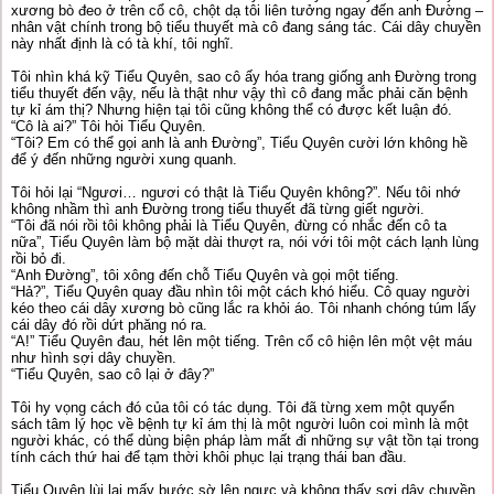
xương bò đeo ở trên cổ cô, chột dạ tôi liên tưởng ngay đến anh Đường –
nhân vật chính trong bộ tiểu thuyết mà cô đang sáng tác. Cái dây chuyền
này nhất định là có tà khí, tôi nghĩ.
Tôi nhìn khá kỹ Tiểu Quyên, sao cô ấy hóa trang giống anh Đường trong
tiểu thuyết đến vậy, nếu là thật như vậy thì cô đang mắc phải căn bệnh
tự kỉ ám thị? Nhưng hiện tại tôi cũng không thể có được kết luận đó.
“Cô là ai?” Tôi hỏi Tiểu Quyên.
“Tôi? Em có thể gọi anh là anh Đường”, Tiểu Quyên cười lớn không hề
để ý đến những người xung quanh.
Tôi hỏi lại “Ngươi… ngươi có thật là Tiểu Quyên không?”. Nếu tôi nhớ
không nhầm thì anh Đường trong tiểu thuyết đã từng giết người.
“Tôi đã nói rồi tôi không phải là Tiểu Quyên, đừng có nhắc đến cô ta
nữa”, Tiểu Quyên làm bộ mặt dài thượt ra, nói với tôi một cách lạnh lùng
rồi bỏ đi.
“Anh Đường”, tôi xông đến chỗ Tiểu Quyên và gọi một tiếng.
“Hả?”, Tiểu Quyên quay đầu nhìn tôi một cách khó hiểu. Cô quay người
kéo theo cái dây xương bò cũng lắc ra khỏi áo. Tôi nhanh chóng túm lấy
cái dây đó rồi dứt phăng nó ra.
“A!” Tiểu Quyên đau, hét lên một tiếng. Trên cổ cô hiện lên một vệt máu
như hình sợi dây chuyền.
“Tiểu Quyên, sao cô lại ở đây?”
Tôi hy vọng cách đó của tôi có tác dụng. Tôi đã từng xem một quyển
sách tâm lý học về bệnh tự kỉ ám thị là một người luôn coi mình là một
người khác, có thể dùng biện pháp làm mất đi những sự vật tồn tại trong
tính cách thứ hai để tạm thời khôi phục lại trạng thái ban đầu.
Tiểu Quyên lùi lại mấy bước sờ lên ngực và không thấy sợi dây chuyền