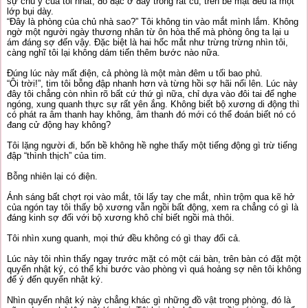
sự chú ý của tôi nhất, đồ đạc ở đây trông rất cũ, trên bề mặt đều là một
lớp bụi dày.
“Đây là phòng của chủ nhà sao?” Tôi không tin vào mắt mình lắm. Không
ngờ một người ngày thương nhân từ ôn hòa thế mà phòng ông ta lại u
ám đáng sợ đến vậy. Đặc biệt là hai hốc mắt như trừng trừng nhìn tôi,
càng nghĩ tôi lại không dám tiến thêm bước nào nữa.
Đúng lúc này mất điện, cả phòng là một màn đêm u tối bao phủ.
“Ôi trời!”, tim tôi bỗng đập nhanh hơn và từng hồi sợ hãi nổi lên. Lúc này
đây tôi chẳng còn nhìn rõ bất cứ thứ gì nữa, chỉ dựa vào đôi tai để nghe
ngóng, xung quanh thực sự rất yên ắng. Không biết bộ xương di động thì
có phát ra âm thanh hay không, âm thanh đó mới có thể đoán biết nó có
đang cử động hay không?
Tôi lặng người đi, bốn bề không hề nghe thấy một tiếng động gì trừ tiếng
đập “thình thịch” của tim.
Bỗng nhiên lại có điện.
Ánh sáng bất chợt rọi vào mắt, tôi lấy tay che mắt, nhìn trộm qua kẽ hở
của ngón tay tôi thấy bộ xương vẫn ngồi bất động, xem ra chẳng có gì là
đáng kinh sợ đối với bộ xương khô chỉ biết ngồi mà thôi.
Tôi nhìn xung quanh, mọi thứ đều không có gì thay đổi cả.
Lúc này tôi nhìn thấy ngay trước mặt có một cái bàn, trên bàn có đặt một
quyển nhật ký, có thể khi bước vào phòng vì quá hoảng sợ nên tôi không
để ý đến quyển nhật ký.
Nhìn quyển nhật ký này chẳng khác gì những đồ vật trong phòng, đó là