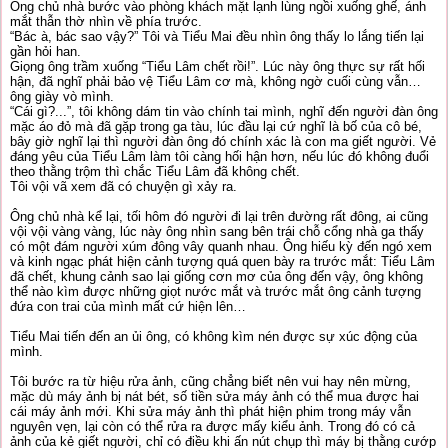
Ông chủ nhà bước vào phòng khách mặt lạnh lùng ngồi xuống ghế, ánh
mắt thẫn thờ nhìn về phía trước.
“Bác à, bác sao vậy?” Tôi và Tiểu Mai đều nhìn ông thấy lo lắng tiến lại
gần hỏi han.
Giọng ông trầm xuống “Tiểu Lâm chết rồi!”. Lúc này ông thực sự rất hối
hận, đã nghĩ phải bảo vệ Tiểu Lâm cơ mà, không ngờ cuối cùng vẫn…
ông giày vò mình.
“Cái gì?...”, tôi không dám tin vào chính tai mình, nghĩ đến người đàn ông
mặc áo đỏ mà đã gặp trong ga tàu, lúc đầu lại cứ nghĩ là bố của cô bé,
bây giờ nghĩ lại thì người đàn ông đó chính xác là con ma giết người. Vẻ
đáng yêu của Tiểu Lâm làm tôi càng hối hận hơn, nếu lúc đó không đuổi
theo thằng trộm thì chắc Tiểu Lâm đã không chết.
Tôi vội vã xem đã có chuyện gì xảy ra.
Ông chủ nhà kể lại, tối hôm đó người đi lại trên đường rất đông, ai cũng
vội vội vàng vàng, lúc này ông nhìn sang bên trái chỗ cổng nhà ga thấy
có một đám người xúm đông vây quanh nhau. Ông hiếu kỳ đến ngó xem
và kinh ngạc phát hiện cảnh tượng quá quen bày ra trước mắt: Tiểu Lâm
đã chết, khung cảnh sao lại giống cơn mơ của ông đến vậy, ông không
thể nào kìm được những giọt nước mắt và trước mắt ông cảnh tượng
đứa con trai của mình mất cứ hiện lên…
Tiểu Mai tiến đến an ủi ông, có không kìm nén được sự xúc động của
mình.
Tôi bước ra từ hiệu rửa ảnh, cũng chẳng biết nên vui hay nên mừng,
mặc dù máy ảnh bị nát bét, số tiền sửa máy ảnh có thể mua được hai
cái máy ảnh mới. Khi sửa máy ảnh thì phát hiện phim trong máy vẫn
nguyên vẹn, lại còn có thể rửa ra được mấy kiểu ảnh. Trong đó có cả
ảnh của kẻ giết người, chỉ có điều khi ấn nút chụp thì máy bị thằng cướp