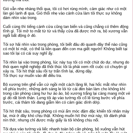
Gió vẫn nhẹ nhàng thổi qua, tôi có hơi rùng mình, cảm giác như có một
làn gió lạnh đi qua. Gió thổi nhẹ vào cánh cửa làm tôi thực sự không
dám nhìn vào trong.
Cuối cùng thì tiếng cánh cửa cũng tan biến và cũng chẳng có thêm động
tĩnh gì. Tôi mở to mắt từ từ và thấy cửa đã được mở ra, bộ xương vẫn
ngối bất động ở đó.
Tôi sợ hãi nhìn vào trong phòng, tôi biết đâu đó quanh đây thể nào cũng
có một bí mật, có thể là liên quan đến con ma giết người! Không biết tại
sao tôi lại có cái suy nghĩ ấy.
Tôi nhìn lại vào trong phòng, lúc này tuy tôi có một chút do dự, nhưng do
thói quen nghề nghiệp đã thôi thúc tôi là phải xem rốt cuộc có chuyện gì
xảy ra. Tôi hít thật sâu rồi tự trấn tĩnh lại, đứng dậy.
Tôi thực sự muốn vào để điều tra.
Bộ xương trên ghế vẫn cứ ngồi một cách lặng lẽ, hai hốc mắt như nhìn
về phía trước, những ánh sáng le lói từ cái đèn bàn làm cho không khí
trong căn phòng càng hư hư ảo ảo, bộ xương trắng lại càng mang một vẻ
gì đó rất bình thản. Lưng tôi áp vào tường rồi cố lê từng bước về phía
trước, cái thảm tôi đang giẫm lên có cảm giác dính dớp.
Tôi hít thật sâu, trong phòng có mùi ẩm móc đậm đặc khiến tôi nhăn mày
lại, mùi ở đây khó chịu thật. Không muốn hít thứ mùi này, tôi đành phải
nín thở, nhưng chỉ được mấy giấy là tôi không chịu nổi.
Tôi dựa vào tường và liếc nhanh toàn bộ căn phòng, bộ xuông vẫn hút