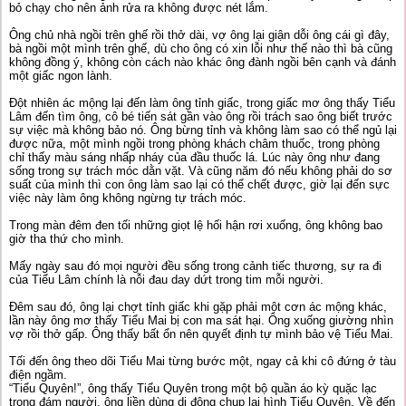
bỏ chạy cho nên ảnh rửa ra không được nét lắm.
Ông chủ nhà ngồi trên ghế rồi thở dài, vợ ông lại giận dỗi ông cái gì đây,
bà ngồi một mình trên ghế, dù cho ông có xin lỗi như thế nào thì bà cũng
không đồng ý, không còn cách nào khác ông đành ngồi bên cạnh và đánh
một giấc ngon lành.
Đột nhiên ác mộng lại đến làm ông tỉnh giấc, trong giấc mơ ông thấy Tiểu
Lâm đến tìm ông, cô bé tiến sát gần vào ông rồi trách sao ông biết trước
sự việc mà không bảo nó. Ông bừng tỉnh và không làm sao có thể ngủ lại
được nữa, một mình ngồi trong phòng khách châm thuốc, trong phòng
chỉ thấy màu sáng nhấp nháy của đầu thuốc lá. Lúc này ông như đang
sống trong sự trách móc dằn vặt. Và cũng năm đó nếu không phải do sơ
suất của mình thì con ông làm sao lại có thể chết được, giờ lại đến sực
việc này làm ông không ngừng tự trách móc.
Trong màn đêm đen tối những giọt lệ hối hận rơi xuống, ông không bao
giờ tha thứ cho mình.
Mấy ngày sau đó mọi người đều sống trong cảnh tiếc thương, sự ra đi
của Tiểu Lâm chính là nỗi đau day dứt trong tim mỗi người.
Đêm sau đó, ông lại chợt tỉnh giấc khi gặp phải một cơn ác mộng khác,
lần này ông mơ thấy Tiểu Mai bị con ma sát hại. Ông xuống giường nhìn
vợ rồi thở gấp. Ông thấy bất ổn nên quyết định tự mình bảo vệ Tiểu Mai.
Tối đến ông theo dõi Tiểu Mai từng bước một, ngay cả khi cô đứng ở tàu
điện ngầm.
“Tiểu Quyên!”, ông thấy Tiểu Quyên trong một bộ quần áo kỳ quặc lạc
trong đám người, ông liền dùng di động chụp lại hình Tiểu Quyên. Về đến