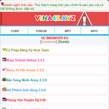
Danh ngôn tình yêu:
Thử thách trong tình yêu chính là bạn yêu mà có
thể không được đáp trả.
CODE
FORUM
MP3
INFO
UC BROWSER 9.6
[
Download
] [
Guide
]
Cú Pháp Đăng Ký Nick Team
Ninja School Online 1.3.1
Mạng Xã Hội Avatar 2.5.8
Bắn Súng Mobi Army 2.3.9
Khí Phách Anh Hùng 1.6.8
Phong Vân Truyền Kỳ V30