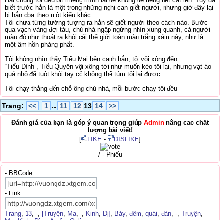
Hai chúng tôi đều bịt miệng mình lại để không để tiếng hét cất lên. Tuy đã
biết trước hắn là một trong những nghi can giết người, nhưng giờ đây lại
bị hắn dọa theo một kiểu khác.
Tôi chưa từng tưởng tượng ra hắn sẽ giết người theo cách nào. Bước
qua vạch vàng đợi tàu, chủ nhà ngập ngừng nhìn xung quanh, cả người
màu đỏ như thoát ra khỏi cái thế giới toàn màu trắng xám này, như là
một âm hồn phảng phất.
Tôi không nhìn thấy Tiểu Mai bên cạnh hắn, tôi vội xông đến…
“Tiểu Đình”, Tiểu Quyên vội xông tới như muốn kéo tôi lại, nhưng vạt áo
quá nhỏ đã tuột khỏi tay cô không thể túm tôi lại được.
Tôi chạy thẳng đến chỗ ông chủ nhà, mỗi bước chạy tôi đều
Trang:
<<
1
...
11
12
13
14
>>
Đánh giá của bạn là góp ý quan trọng giúp
Admin
nâng cao chất
lượng bài viết!
[
LIKE
-
DISLIKE
]
/ - Phiếu
- BBCode
- Link
Trang
,
13
,
-
,
[Truyện
,
Ma
,
-
,
Kinh
,
Dị]
,
Bảy
,
đêm
,
quái
,
đản
,
-
,
Truyện
,