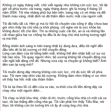
Không có ngày tháng viết, chữ viết ngoáy như không còn sức lực, tôi lật
giở về phía trước vài trang, ngày tháng được ghi là mùng 4 tháng 10
năm 2004. Tôi nhẹ nhàng phủi bụi bên trên, trang này có vẻ nhàu và đổi
thành màu vàng, nhất định nó đã thấm đẫm nước mắt của người viết.
Tôi đã hiểu tất cả. Hèn gì mà từ hồi tôi chuyện vào sống ở đây chưa bao
giờ nhìn thấy bà chủ nhà ra khỏi phòng, chỉ nghe nói là sức khỏe bà
không được tốt cho lắm. Thì ra những cuộc cãi lộn, an ủi và những lần
cãi nhau giữa hai vợ chồng họ đều là do ông chủ nhà tưởng tượng nghĩ
ra mà thôi.
Bỗng nhiên ánh sáng in trên trang nhật ký đung đưa, điều tôi nghĩ đến
đầu tiên đó là bộ xương có thể chuyển động.
Lòng can đảm của tôi bỗng biến mất, không thể đón nhận bất cứ sự sợ
hãi nào nữa. Tôi quay người nhìn, bộ xương không hề chuyển động mà
vẫn ngồi bất động chỗ đó. Nhưng vừa xảy ra chuyện gì không biết? Ánh
đèn sao lại rung rinh?
Tôi muốn đứng dậy nhưng không còn sức lực, chỉ đủ sức lết về phía
sau. Tôi nem nép nhìn vào bộ xương. Không dám nhìn thẳng vì sợ nhìn
sẽ thấy hai hốc mắt sâu thăm thẳm.
Tôi lùi lại theo lối cũ đến cửa ra vào, ra khỏi cửa tôi liền đứng dậy và
chạy như một người điên…
Tôi chạy ra khỏi khu nhà, chân rã rời, trước cổng khu nhà có một cái xe
taxi, tôi lao thẳng đến cổng nhà ga. Tôi cần phải tìm thấy Tiểu Mai, nói
thực tôi không còn tin tưởng khi cô ấy đi cùng ông chủ nhà.