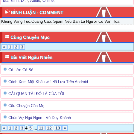
Ma
,
Kinh
,
Dị
,
-
,
Audio
,
Online
,
BÌNH LUẬN - COMMENT
Không Văng Tục,Quảng Cáo, Spam Nếu Bạn Là Người Có Văn Hóa!
Cùng Chuyên Mục
«
1
2
3
Bài Viết Ngẫu Nhiên
Cá Lớn Cá Bé
Cách Xem Mật Khẩu wifi đã Lưu Trên Android
CÁI QUAN TÀI ĐÓ LÀ CỦA TÔI
Câu Chuyện Của Mẹ
Chúc Vợ Ngủ Ngon - Vũ Duy Khánh
«
1
2
3
4
5
...
11
12
13
»