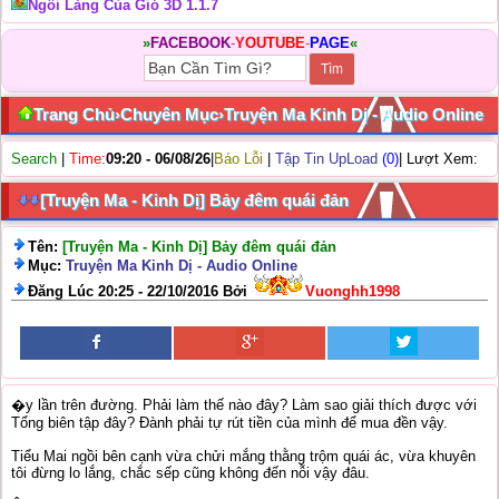
Ngôi Làng Của Gió 3D 1.1.7
»
FACEBOOK
-
YOUTUBE
-
PAGE
«
Trang Chủ
›
Chuyên Mục
›
Truyện Ma Kinh Dị - Audio Online
Search
|
Time:
09:20 - 06/08/26
|
Báo Lỗi
|
Tập Tin UpLoad
(0)
| Lượt Xem:
[Truyện Ma - Kinh Dị] Bảy đêm quái đản
Tên:
[Truyện Ma - Kinh Dị] Bảy đêm quái đản
Mục:
Truyện Ma Kinh Dị - Audio Online
Đăng Lúc 20:25 - 22/10/2016 Bởi
Vuonghh1998
�y lần trên đường. Phải làm thế nào đây? Làm sao giải thích được với
Tổng biên tập đây? Đành phải tự rút tiền của mình để mua đền vậy.
Tiểu Mai ngồi bên cạnh vừa chửi mắng thằng trộm quái ác, vừa khuyên
tôi đừng lo lắng, chắc sếp cũng không đến nỗi vậy đâu.