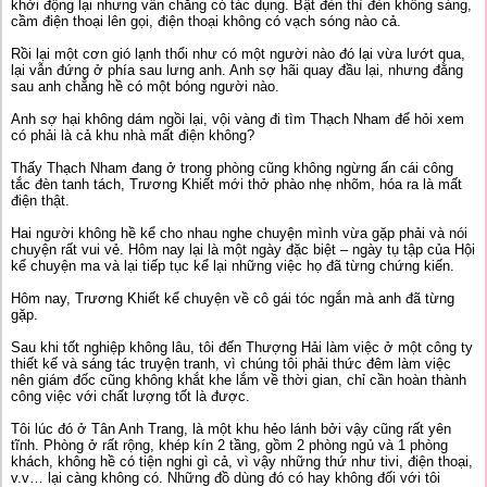
khởi động lại nhưng vẫn chẳng có tác dụng. Bật đèn thì đèn không sáng,
cầm điện thoại lên gọi, điện thoại không có vạch sóng nào cả.
Rồi lại một cơn gió lạnh thổi như có một người nào đó lại vừa lướt qua,
lại vẫn đứng ở phía sau lưng anh. Anh sợ hãi quay đầu lại, nhưng đằng
sau anh chẳng hề có một bóng người nào.
Anh sợ hại không dám ngồi lại, vội vàng đi tìm Thạch Nham để hỏi xem
có phải là cả khu nhà mất điện không?
Thấy Thạch Nham đang ở trong phòng cũng không ngừng ấn cái công
tắc đèn tanh tách, Trương Khiết mới thở phào nhẹ nhõm, hóa ra là mất
điện thật.
Hai người không hề kể cho nhau nghe chuyện mình vừa gặp phải và nói
chuyện rất vui vẻ. Hôm nay lại là một ngày đặc biệt – ngày tụ tập của Hội
kể chuyện ma và lại tiếp tục kể lại những việc họ đã từng chứng kiến.
Hôm nay, Trương Khiết kể chuyện về cô gái tóc ngắn mà anh đã từng
gặp.
Sau khi tốt nghiệp không lâu, tôi đến Thượng Hải làm việc ở một công ty
thiết kế và sáng tác truyện tranh, vì chúng tôi phải thức đêm làm việc
nên giám đốc cũng không khắt khe lắm về thời gian, chỉ cần hoàn thành
công việc với chất lượng tốt là được.
Tôi lúc đó ở Tân Anh Trang, là một khu hẻo lánh bởi vậy cũng rất yên
tĩnh. Phòng ở rất rộng, khép kín 2 tầng, gồm 2 phòng ngủ và 1 phòng
khách, không hề có tiện nghi gì cả, vì vậy những thứ như tivi, điện thoại,
v.v… lại càng không có. Những đồ dùng đó có hay không đối với tôi