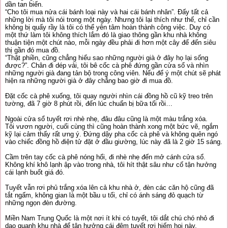
dần tan biến.
“Cho tôi mua nửa cái bánh loại này và hai cái bánh nhân”. Đấy tất cả
những lời mà tôi nói trong một ngày. Nhưng tôi lại thích như thế, chỉ cần
không bị quấy rầy là tôi có thể yên tâm hoàn thành công việc. Duy có
một thứ làm tôi không thích lắm đó là giao thông gần khu nhà không
thuận tiện một chút nào, mỗi ngày đều phải đi hơn một cây để đến siêu
thị gần đó mua đồ.
“Thật phiền, cũng chẳng hiểu sao những người già ở đây họ lại sống
được?”. Chân đi dép vải, tôi bê cốc cà phê đứng gần cửa sổ và nhìn
những người già đang tản bộ trong công viên. Nếu để ý một chút sẽ phát
hiện ra những người già ở đây chẳng bao giờ đi mua đồ.
Đặt cốc cà phê xuống, tôi quay người nhìn cái đồng hồ cũ kỹ treo trên
tường, đã 7 giờ 8 phút rồi, đến lúc chuẩn bị bữa tối rồi…
Ngoài cửa sổ tuyết rơi nhè nhẹ, đâu đâu cũng là một màu trắng xóa.
Tôi vươn người, cuối cùng thì cũng hoàn thành xong một bức vẽ, ngắm
kỹ lại cảm thấy rất ưng ý. Đứng dậy pha cốc cà phê và không quên ngó
vào chiếc đồng hồ điện tử đặt ở đầu giường, lúc này đã là 2 giờ 15 sáng.
Cầm trên tay cốc cà phê nóng hổi, đi nhè nhẹ đến mở cánh cửa sổ.
Không khí khô lạnh ập vào trong nhà, tôi hít thật sâu như cố tận hưởng
cái lạnh buốt giá đó.
Tuyết vẫn rơi phủ trắng xóa lên cả khu nhà ở, đèn các căn hộ cũng đã
tắt ngấm, không gian là một bầu u tối, chỉ có ánh sáng đỏ quạch từ
những ngọn đèn đường.
Miền Nam Trung Quốc là một nơi ít khi có tuyết, tôi dắt chú chó nhỏ đi
dạo quanh khu nhà để tận hưởng cái đêm tuyết rơi hiếm hoi này.