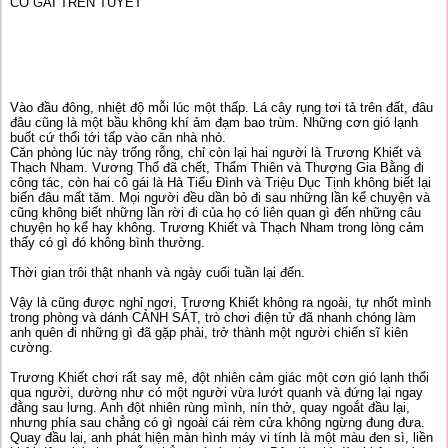
CÔ GÁI TRÊN TUYẾT
Vào đầu đông, nhiệt độ mỗi lúc một thấp. Lá cây rụng tơi tả trên đất, đâu
đâu cũng là một bầu không khí ảm đạm bao trùm. Những cơn gió lạnh
buốt cứ thổi tới tấp vào căn nhà nhỏ.
Căn phòng lúc này trống rỗng, chỉ còn lại hai người là Trương Khiết và
Thạch Nham. Vương Thổ đã chết, Thẩm Thiên và Thượng Gia Bằng đi
công tác, còn hai cô gái là Hà Tiểu Đình và Triệu Dục Tịnh không biết lại
biến đâu mất tăm. Mọi người đều dần bỏ đi sau những lần kể chuyện và
cũng không biết những lần rời đi của họ có liên quan gì đến những câu
chuyện họ kể hay không. Trương Khiết và Thạch Nham trong lòng cảm
thấy có gì đó không bình thường.
Thời gian trôi thật nhanh và ngày cuối tuần lại đến.
Vậy là cũng được nghỉ ngơi, Trương Khiết không ra ngoài, tự nhốt mình
trong phòng và dánh CẢNH SÁT, trò chơi điện tử đã nhanh chóng làm
anh quên đi những gì đã gặp phải, trở thành một người chiến sĩ kiên
cường.
Trương Khiết chơi rất say mê, đột nhiên cảm giác một cơn gió lạnh thổi
qua người, dường như có một người vừa lướt quanh và đứng lại ngay
đằng sau lưng. Anh đột nhiên rùng mình, nín thở, quay ngoắt đầu lại,
nhưng phía sau chẳng có gì ngoài cái rèm cửa không ngừng đung đưa.
Quay đầu lại, anh phát hiện màn hình máy vi tính là một màu đen sì, liền