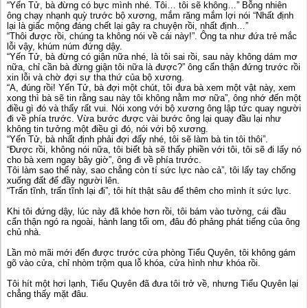
“Yến Tử, bà đừng có bực mình nhé. Tôi… tôi sẽ không…” Bỗng nhiên
ông chạy nhạnh quỳ trước bộ xương, mắm răng mắm lợi nói “Nhất định
lại là giấc mộng đáng chết lại gây ra chuyện rồi, nhất định…”
“Thôi được rồi, chúng ta không nói về cái này!”. Ông ta như đứa trẻ mắc
lỗi vậy, khúm núm đứng dậy.
“Yến Tử, bà đừng có giận nữa nhé, là tôi sai rồi, sau này không dám mơ
nữa, chỉ cần bà đừng giận tôi nữa là được?” ông cẩn thận đứng trước rồi
xin lỗi và chờ đợi sự tha thứ của bộ xương.
“A, đúng rồi! Yến Tử, bà đợi một chút, tôi đưa bà xem một vật này, xem
xong thì bà sẽ tin rằng sau này tôi không nằm mơ nữa”, ông nhớ đến một
điều gì đó và thấy rất vui. Nói xong với bộ xương ông lập tức quay người
đi về phía trước. Vừa bước được vài bước ông lại quay đầu lại như
không tin tưởng một điều gì đó, nói với bộ xương.
“Yến Tử, bà nhất định phải đợi đấy nhé, tôi sẽ làm bà tin tôi thôi”.
“Được rồi, không nói nữa, tôi biết bà sẽ thấy phiền với tôi, tôi sẽ đi lấy nó
cho bà xem ngay bây giờ”, ông đi về phía trước.
Tôi làm sao thế này, sao chẳng còn tí sức lực nào cả”, tôi lấy tay chống
xuống đất để đầy người lên.
“Trấn tĩnh, trấn tĩnh lại đi”, tôi hít thật sâu để thêm cho mình ít sức lực.
Khi tôi đứng dậy, lúc này đã khỏe hơn rồi, tôi bám vào tường, cái đầu
cẩn thận ngó ra ngoài, hành lang tối om, đâu đó phảng phát tiếng của ông
chủ nhà.
Lần mò mãi mới đến được trước cửa phòng Tiểu Quyên, tôi không gám
gõ vào cửa, chỉ nhòm trộm qua lỗ khóa, cửa hình như khóa rồi.
Tôi hít một hơi lạnh, Tiểu Quyên đã đưa tôi trở về, nhưng Tiểu Quyên lại
chẳng thấy mặt đâu.