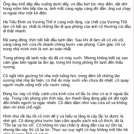
Ông đau khổ đập đầu xuống dưới đấy, vò đầu bứt tóc như điên, dãi dớt
trong mồm liên tiếp tóe ra, ánh mắt càng ngày càng đờ đẫn, ông vụt chạy
ra ngoài như một kẻ điên.
Hà Tiểu Đình và Vương Thổ ở cùng một tầng, cái chết của Vương Thổ
làm cô bất an, nhất là những lần đi qua phòng của anh cô thường cúi đầu
đi thật nhanh.
Đã sang đông, thời tiết bắt đầu lạnh dần. Sau khi đi làm về cô vội vội
vàng vàng mở cửa rồi nhanh chóng bước vào phòng. Cảm giác chỉ có
trong nhà mình mới là nơi an toàn nhất.
Trong phòng rất lạnh mặc dù đã có máy sưởi. Nhưng không biết tại sao
cảm giác bên ngoài lại ấm áp, trong khi trong phòng thì lạnh đến thấu
xương.
Cô ngồi trên giường hít nhẹ một luồng hơi, trong đêm tối những làn
sương nhè nhẹ ẩn hiện, có thể do máy sưởi vẫn chưa đủ nhiệt, cô quay
người muốn uống một cốc nước nóng.
Đúng lúc này cô thấy cánh cửa kính cửa sổ lắc lư như có ai ở ngoài lắc
vậy. Trong căn phòng yên tĩnh này, âm thanh lắng đọng gấp rút đột ngột
đến khiến người ta ngạc nhiên. Cô đăm đăm nhìn vào cửa sổ và không
dám rời khỏi chỗ ngồi.
Hình như rất lâu rồi cô mới để ý và hiểu ra rằng lá cây lắc lư được là
nhờ gió. Cô dừng phía trước bàn cẩm quyển sách mà cô thích, đó là
“Tồn tại và hư vô”. Cô không tin vào chân lý đúng đắn của sự tồn tại,
nhưng lần này thì cô lại tin. Thực sự suy nghĩ có hay không mối liên hệ