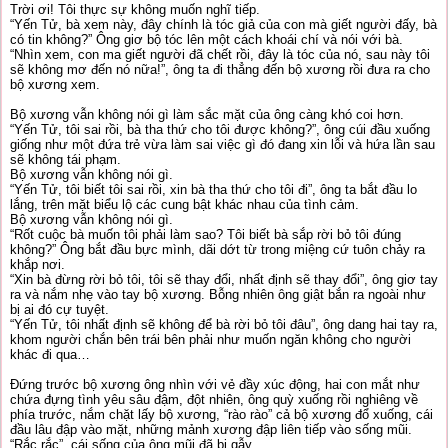
Trời ơi! Tôi thực sự không muốn nghĩ tiếp.
“Yến Tử, bà xem này, đây chính là tóc giả của con mà giết người đấy, bà
có tin không?” Ông giơ bộ tóc lên một cách khoái chí và nói với bà.
“Nhìn xem, con ma giết người đã chết rồi, đây là tóc của nó, sau này tôi
sẽ không mơ đến nó nữa!”, ông ta đi thẳng đến bộ xương rồi đưa ra cho
bộ xương xem.
Bộ xương vẫn không nói gì làm sắc mặt của ông càng khó coi hơn.
“Yến Tử, tôi sai rồi, bà tha thứ cho tôi được không?”, ông cúi đầu xuống
giống như một đứa trẻ vừa làm sai việc gì đó đang xin lỗi và hứa lần sau
sẽ không tái phạm.
Bộ xương vẫn không nói gì.
“Yến Tử, tôi biết tôi sai rồi, xin bà tha thứ cho tôi đi”, ông ta bắt đầu lo
lắng, trên mặt biểu lộ các cung bật khác nhau của tình cảm.
Bộ xương vẫn không nói gì.
“Rốt cuộc bà muốn tôi phải làm sao? Tôi biết bà sắp rời bỏ tôi đúng
không?” Ông bắt đầu bực mình, dãi dớt từ trong miệng cứ tuôn chảy ra
khắp nơi.
“Xin bà đừng rời bỏ tôi, tôi sẽ thay đổi, nhất định sẽ thay đổi”, ông giơ tay
ra và nắm nhẹ vào tay bộ xương. Bỗng nhiên ông giật bắn ra ngoài như
bị ai đó cự tuyệt.
“Yến Tử, tôi nhất định sẽ không để bà rời bỏ tôi đâu”, ông dang hai tay ra,
khom người chắn bên trái bên phải như muốn ngăn không cho người
khác đi qua…
Đứng trước bộ xương ông nhìn với vẻ đầy xúc động, hai con mắt như
chứa đựng tình yêu sâu đậm, đột nhiên, ông quỳ xuống rồi nghiêng về
phía trước, nắm chặt lấy bộ xương, “rào rào” cả bộ xương đổ xuống, cái
đầu lâu đập vào mặt, những mảnh xương đập liên tiếp vào sống mũi.
“Rắc rắc”, cái sống của ông mũi đã bị gẫy.