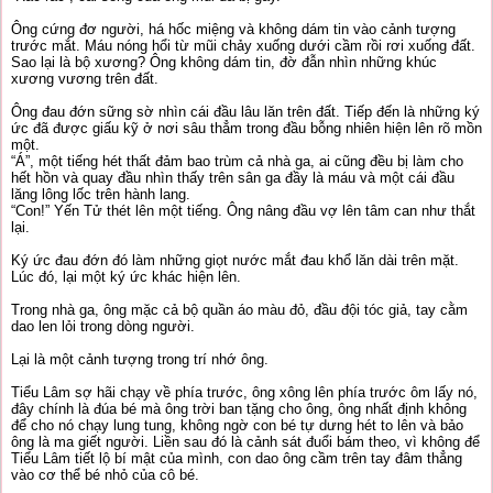
Ông cứng đơ người, há hốc miệng và không dám tin vào cảnh tượng
trước mắt. Máu nóng hổi từ mũi chảy xuống dưới cầm rồi rơi xuống đất.
Sao lại là bộ xương? Ông không dám tin, đờ đẫn nhìn những khúc
xương vương trên đất.
Ông đau đớn sững sờ nhìn cái đầu lâu lăn trên đất. Tiếp đến là những ký
ức đã được giấu kỹ ở nơi sâu thẳm trong đầu bỗng nhiên hiện lên rõ mồn
một.
“Á”, một tiếng hét thất đảm bao trùm cả nhà ga, ai cũng đều bị làm cho
hết hồn và quay đầu nhìn thấy trên sân ga đầy là máu và một cái đầu
lăng lông lốc trên hành lang.
“Con!” Yến Tử thét lên một tiếng. Ông nâng đầu vợ lên tâm can như thắt
lại.
Ký ức đau đớn đó làm những giọt nước mắt đau khổ lăn dài trên mặt.
Lúc đó, lại một ký ức khác hiện lên.
Trong nhà ga, ông mặc cả bộ quần áo màu đỏ, đầu đội tóc giả, tay cằm
dao len lỏi trong dòng người.
Lại là một cảnh tượng trong trí nhớ ông.
Tiểu Lâm sợ hãi chạy về phía trước, ông xông lên phía trước ôm lấy nó,
đây chính là đúa bé mà ông trời ban tặng cho ông, ông nhất định không
để cho nó chạy lung tung, không ngờ con bé tự dưng hét to lên và bảo
ông là ma giết người. Liền sau đó là cảnh sát đuổi bám theo, vì không để
Tiểu Lâm tiết lộ bí mật của mình, con dao ông cầm trên tay đâm thẳng
vào cơ thể bé nhỏ của cô bé.