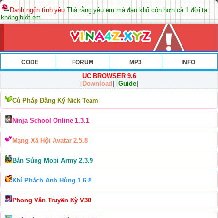
Danh ngôn tình yêu:
Thà rằng yêu em mà đau khổ còn hơn cả 1 đời ta
không biết em.
CODE
FORUM
MP3
INFO
UC BROWSER 9.6
[
Download
] [
Guide
]
Cú Pháp Đăng Ký Nick Team
Ninja School Online 1.3.1
Mạng Xã Hội Avatar 2.5.8
Bắn Súng Mobi Army 2.3.9
Khí Phách Anh Hùng 1.6.8
Phong Vân Truyền Kỳ V30