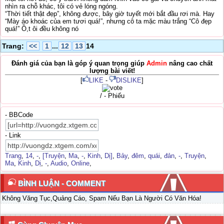
nhìn ra chỗ khác, tôi có vẻ lóng ngóng.
“Thời tiết thật đẹp”, không được, bây giờ tuyết mới bắt đầu rơi mà. Hay
“Mày áo khoác của em tươi quá!”, nhưng cô ta mặc màu trắng “Cô đẹp
quá!” Ồ,t ôi đều không nó
Trang:
<<
1
...
12
13
14
Đánh giá của bạn là góp ý quan trọng giúp
Admin
nâng cao chất
lượng bài viết!
[
LIKE
-
DISLIKE
]
/ - Phiếu
- BBCode
- Link
Trang
,
14
,
-
,
[Truyện
,
Ma
,
-
,
Kinh
,
Dị]
,
Bảy
,
đêm
,
quái
,
đản
,
-
,
Truyện
,
Ma
,
Kinh
,
Dị
,
-
,
Audio
,
Online
,
BÌNH LUẬN - COMMENT
Không Văng Tục,Quảng Cáo, Spam Nếu Bạn Là Người Có Văn Hóa!