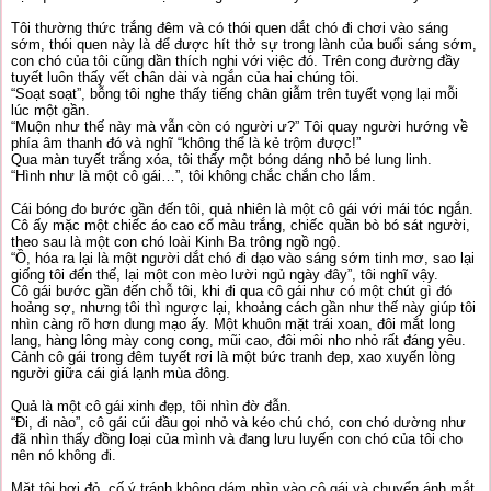
Tôi thường thức trắng đêm và có thói quen dắt chó đi chơi vào sáng
sớm, thói quen này là để được hít thở sự trong lành của buổi sáng sớm,
con chó của tôi cũng dần thích nghi với việc đó. Trên cong đường đầy
tuyết luôn thấy vết chân dài và ngắn của hai chúng tôi.
“Soạt soạt”, bỗng tôi nghe thấy tiếng chân giẫm trên tuyết vọng lại mỗi
lúc một gần.
“Muộn như thế này mà vẫn còn có người ư?” Tôi quay người hướng về
phía âm thanh đó và nghĩ “không thể là kẻ trộm được!”
Qua màn tuyết trắng xóa, tôi thấy một bóng dáng nhỏ bé lung linh.
“Hình như là một cô gái…”, tôi không chắc chắn cho lắm.
Cái bóng đo bước gần đến tôi, quả nhiên là một cô gái với mái tóc ngắn.
Cô ấy mặc một chiếc áo cao cổ màu trắng, chiếc quần bò bó sát người,
theo sau là một con chó loài Kinh Ba trông ngồ ngộ.
“Ồ, hóa ra lại là một người dắt chó đi dạo vào sáng sớm tinh mơ, sao lại
giống tôi đến thế, lại một con mèo lười ngủ ngày đây”, tôi nghĩ vậy.
Cô gái bước gần đến chỗ tôi, khi đi qua cô gái như có một chút gì đó
hoảng sợ, nhưng tôi thì ngược lại, khoảng cách gần như thế này giúp tôi
nhìn càng rõ hơn dung mạo ấy. Một khuôn mặt trái xoan, đôi mắt long
lang, hàng lông mày cong cong, mũi cao, đôi môi nho nhỏ rất đáng yêu.
Cảnh cô gái trong đêm tuyết rơi là một bức tranh đep, xao xuyến lòng
người giữa cái giá lạnh mùa đông.
Quả là một cô gái xinh đẹp, tôi nhìn đờ đẫn.
“Đi, đi nào”, cô gái cúi đầu gọi nhỏ và kéo chú chó, con chó dường như
đã nhìn thấy đồng loại của mình và đang lưu luyến con chó của tôi cho
nên nó không đi.
Mặt tôi hơi đỏ, cố ý tránh không dám nhìn vào cô gái và chuyển ánh mắt