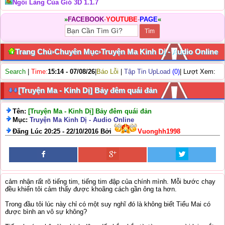
Ngôi Làng Của Gió 3D 1.1.7
»
FACEBOOK
-
YOUTUBE
-
PAGE
«
Trang Chủ
›
Chuyên Mục
›
Truyện Ma Kinh Dị - Audio Online
Search
|
Time:
15:14 - 07/08/26
|
Báo Lỗi
|
Tập Tin UpLoad
(0)
| Lượt Xem:
[Truyện Ma - Kinh Dị] Bảy đêm quái đản
Tên:
[Truyện Ma - Kinh Dị] Bảy đêm quái đản
Mục:
Truyện Ma Kinh Dị - Audio Online
Đăng Lúc 20:25 - 22/10/2016 Bởi
Vuonghh1998
cảm nhận rất rõ tiếng tim, tiếng tim đập của chính mình. Mỗi bước chạy
đều khiến tôi cảm thấy được khoãng cách gần ông ta hơn.
Trong đầu tôi lúc này chỉ có một suy nghĩ đó là không biết Tiểu Mai có
được bình an vô sự không?