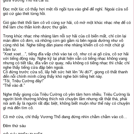
giữa Vương Thổ và cái tủ.
Đọc một lúc cô thấy hơi mệt rồi ngồi tựa vào ghế để nghỉ. Ngoài cửa sổ
gió cứ gào thét từng hồi.
Gió gào thét thổi làm cô vô cùng sợ hãi, cô mở một khúc nhạc nhẹ để có
thể làm cho thần kinh được thư giãn.
Trong khúc nhạc nhẹ nhàng làm nỗi sợ hãi của cô biến mất, chỉ còn lại
màn đêm cô đơn, và những cơn gió gầm rú bên ngoài đường như vô
cùng nhỏ bé. Nghe tiếng đàn piano nhẹ nhàng khiến cô có một chút gì
trầm tư.
“Xoẹt xoẹt…”, tiếng đĩa vấp chói vào tai cô, như có ai gõ cửa, cô sợ hãi
với tiếng động này. Nghe kỹ lại phát hiện vẫn có tiếng nhạc không vang
nhưng có tiết tấu, đĩa vẫn cứ quay, nếu không có tiếng nhạc thì chắc chỉ
nghe thấy tiếng cửa đập bên ngoài.
Cô đứng trước cửa sổ, lấy hết sức hét lên “Ai đó?”, giọng cô thất thanh
đến nỗi chính mình cũng thấy khó nghe bởi tiếng hét này.
“Tôi, Triệu Cường đây!”
“Thế vào đi.”
Nghe thấy giọng của Triệu Cường cô yên tâm hơn nhiều. Triệu Cường là
người bình thường không thích nói chuyện lắm nhưng rất thật thà, phải
nói anh ấy là người rất đặc biệt, không biết muộn như thế này có chuyện
gì mà đến tìm cô.
Cô mở cửa, chỉ thấy Vương Thổ đang đứng nhìn chằm chằm vào cô…
Đêm thứ sáu