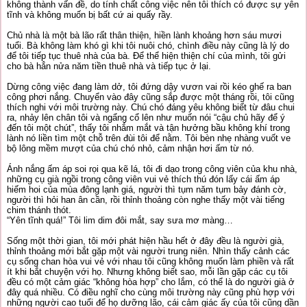
không thành vấn đề, do tính chất công việc nên tôi thích có được sự yên
tĩnh và không muốn bị bất cứ ai quấy rầy.
Chủ nhà là một bà lão rất thân thiện, hiền lành khoảng hơn sáu mươi
tuổi. Bà không làm khó gì khi tôi nuôi chó, chình điều này cũng là lý do
để tôi tiếp tục thuê nhà của bà. Để thể hiện thiện chí của mình, tôi gửi
cho bà hẳn nửa năm tiền thuê nhà và tiếp tục ở lại.
Dừng công việc đang làm dở, tôi đứng dậy vươn vai rồi kéo ghế ra ban
công phơi nắng. Chuyển vào đây cũng sắp được một tháng rồi, tôi cũng
thích nghi với môi trường này. Chú chó đáng yêu không biết từ đâu chui
ra, nhảy lên chân tôi và ngẩng cổ lên như muốn nói “cậu chủ hãy để ý
đến tôi một chút”, thấy tôi nhắm mắt và tận hưởng bầu không khí trong
lành nó liền tìm một chỗ trên đùi tôi để nằm. Tôi bèn nhẹ nhàng vuốt ve
bộ lông mềm mượt của chú chó nhỏ, cảm nhận hơi ấm từ nó.
Ánh nắng ấm áp soi rọi qua kẽ lá, tôi đi dạo trong công viên của khu nhà,
những cụ già ngồi trong công viên vui vẻ thích thú đón lấy cái ấm áp
hiếm hoi của mùa đông lạnh giá, người thì tụm năm tụm bảy đánh cờ,
người thì hỏi han ân cần, rồi thỉnh thoảng còn nghe thấy một vài tiếng
chim thánh thót.
“Yên tĩnh quá!” Tôi lim dim đôi mắt, say sưa mơ màng…
Sống một thời gian, tôi mới phát hiện hầu hết ở đây đều là người già,
thỉnh thoảng mới bắt gặp một vài người trung niên. Nhìn thấy cảnh các
cụ sống chan hòa vui vẻ với nhau tôi cũng không muốn làm phiền và rất
ít khi bắt chuyện với họ. Nhưng không biết sao, mỗi lần gặp các cụ tôi
đều có một cảm giác “không hòa hợp” cho lắm, có thể là do người già ở
đây quá nhiều. Có điều nghĩ cho cùng môi trường này cũng phù hợp với
những người cao tuổi để họ dưỡng lão, cái cảm giác ấy của tôi cũng dần