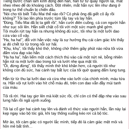
Tiếng bước chân làm kinh động đến hắn, hắn từ từ quay người lại, mắt
nheo nheo để do khoảng cách. Đột nhiên, mắt hắn rực lên như đang ở
trong tư thế chuẩn bị chiến đấu.
“Nói cho tôi biết Tiểu Mai thế nào rồi? Có phải ông đã giết cô ấy rồi
không?” Tôi lao lên phía trước túm lấy tay và lay hắn.
“Đúng, Tiểu Mai đã bị ta giết rồi”, hắn cười điên cuồng, cả con người hắn
như sục sôi lên. Hắn siết chặt cổ tôi với một sức mạnh ghê gớm.
Tôi muốn rứt tay hắn ra nhưng không đủ sức, tôi như bị một lưỡi dao
cứa vào cổ vậy.
“Ha, ha ha!”, đối với hắn việc này là sự hưởng thụ cái cảm giác khi thấy
ai đó chết từ từ trong nỗi sợ hãi.
“Khụ, khụ”, tôi thấy khó thở, không chờ thêm giây phút nào nữa tôi vừa
đấm vừa đạp vào hắn.
“Ha ha ha”, hắn liếm một cách thích thú vào cái một nứt nẻ, bỗng nhiên
hắn rút ra một lưỡi dao trong túi và lướt nhẹ qua mặt tôi.
“Ối, đừng đừng”, tôi thấy mình thở khó khăn hơn, cả người tôi như
không còn đủ sức, hai cánh tay bất lực của tôi quờ quạng đấm lung tung.
Hắn từ từ thu lại lưỡi dao và cừa nhẹ vào lưỡi của chính mình, máu tứa
ra. Hắn vội rụt lưỡi vào hít chỗ máu đó, trên con dao vẫn đầy mùi tanh
của máu.
Tôi rã rời. Hai tay giơ lên mà kiệt sức rồi, chỉ còn có thể đập nhẹ vào sau
lưng hắn rồi ngã uỳnh xuống.
Tôi lại cố giơ hai cánh tay lên và đánh vô thức vào người hắn, lần này lại
kẹp ngay vào bộ tóc giả, khi tay thõng xuống kéo rơi cả bộ tóc.
Mờ ảo, tôi cảm giác có người lắc mình, tiếp đó là cảm giác mệt mỏi và
hôn mê bất tỉnh…