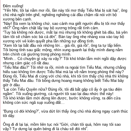
Đêm xuống!
“Yến Nhi, tôi lại nằm mơ rồi, lần này tôi mơ thấy Tiểu Mai bị sát hại”, ông
chủ nhà ngồi trên ghế, nghiêng nghiêng cái đầu chậm rãi nói với bộ
xương bên cạnh.
“Này! Bà xem lạ không chứ, sao cảnh ma giết người đều bị tôi mơ thấy
nhỉ?” Ông nắm chặt lấy tay bộ xương trông rất tình cảm.
“Tuy bà không nói được, mắt lại mù nhưng tôi không ghét bà đâu, bà yên
tâm tôi sẽ chăm sóc bà cả đời”. Bàn tay ông nhẹ nhàng xoa vào tay bộ
xương với vẻ kiên quyết pha lẫn những sự đồng tình.
“Xem tôi lại bắt đầu nói những lời… già rồi, già rồi”, ông ta tự lấp liếm.
Tôi bừng tỉnh sau giấc mộng, nhìn xung quanh lại thấy mình đang nằm
trên chính cái giường trong phòng mình.
“Mình… Có chuyện gì xảy ra vậy?” Tôi khó khăn lắm mới ngồi dậy được
nhưng cảm giác cổ rất đau.
“Tiểu Mai đâu?” Tôi nhớ ra rồi, mình ra ngoài tìm Tiểu Mai, nhưng chẳng
hiểu sao không tìm được Tiểu Mai mà lại về nằm trong phòng thế này?
Đúng rồi, Tiểu Mai đi cùng với chủ nhà, khi tôi tìm thấy chủ nhà thì không
thấy Tiểu Mai đâu. Tôi bỗng dưng hoang mang không biết Tiểu Mai bây
giờ ở đâu.
“Lại còn Tiểu Quyên nữa? Đúng rồi, tôi đã bắt gặp cô ấy ở ga tàu điện
ngầm”. Tôi xuống giường, cả người tôi sao lại đau nhức thế này!
Tôi khó khăn lắm mới đứng lên được, bước không vững, ra đến cửa
không còn sức ngã sụp xuống đất…
“Bụng có đói không?”, vừa dứt lời thấy ông chủ nhà đứng ngay cạnh thúc
tôi dậy.
Ông đi đi lại lại, mồm liên tục nói “Giời, chán tôi quá, hôm nay tôi sao
vậy? Tự dưng lại quên béng đi là cháu sẽ đói nhỉ”.