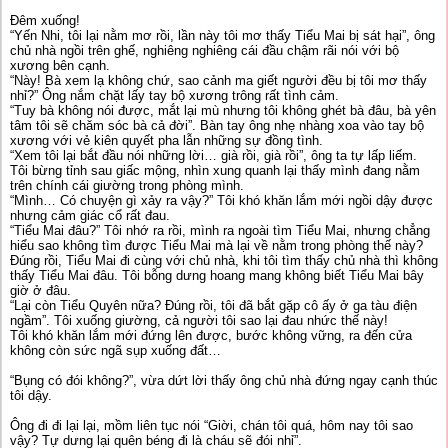
Đêm xuống!
“Yến Nhi, tôi lại nằm mơ rồi, lần này tôi mơ thấy Tiểu Mai bị sát hại”, ông
chủ nhà ngồi trên ghế, nghiêng nghiêng cái đầu chậm rãi nói với bộ
xương bên cạnh.
“Này! Bà xem lạ không chứ, sao cảnh ma giết người đều bị tôi mơ thấy
nhỉ?” Ông nắm chặt lấy tay bộ xương trông rất tình cảm.
“Tuy bà không nói được, mắt lại mù nhưng tôi không ghét bà đâu, bà yên
tâm tôi sẽ chăm sóc bà cả đời”. Bàn tay ông nhẹ nhàng xoa vào tay bộ
xương với vẻ kiên quyết pha lẫn những sự đồng tình.
“Xem tôi lại bắt đầu nói những lời… già rồi, già rồi”, ông ta tự lấp liếm.
Tôi bừng tỉnh sau giấc mộng, nhìn xung quanh lại thấy mình đang nằm
trên chính cái giường trong phòng mình.
“Mình… Có chuyện gì xảy ra vậy?” Tôi khó khăn lắm mới ngồi dậy được
nhưng cảm giác cổ rất đau.
“Tiểu Mai đâu?” Tôi nhớ ra rồi, mình ra ngoài tìm Tiểu Mai, nhưng chẳng
hiểu sao không tìm được Tiểu Mai mà lại về nằm trong phòng thế này?
Đúng rồi, Tiểu Mai đi cùng với chủ nhà, khi tôi tìm thấy chủ nhà thì không
thấy Tiểu Mai đâu. Tôi bỗng dưng hoang mang không biết Tiểu Mai bây
giờ ở đâu.
“Lại còn Tiểu Quyên nữa? Đúng rồi, tôi đã bắt gặp cô ấy ở ga tàu điện
ngầm”. Tôi xuống giường, cả người tôi sao lại đau nhức thế này!
Tôi khó khăn lắm mới đứng lên được, bước không vững, ra đến cửa
không còn sức ngã sụp xuống đất…
“Bụng có đói không?”, vừa dứt lời thấy ông chủ nhà đứng ngay cạnh thúc
tôi dậy.
Ông đi đi lại lại, mồm liên tục nói “Giời, chán tôi quá, hôm nay tôi sao
vậy? Tự dưng lại quên béng đi là cháu sẽ đói nhỉ”.