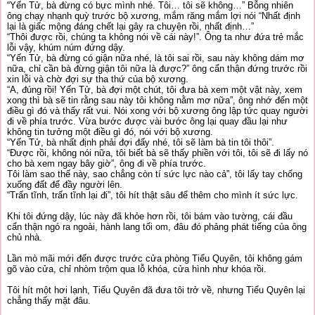
“Yến Tử, bà đừng có bực mình nhé. Tôi… tôi sẽ không…” Bỗng nhiên
ông chạy nhạnh quỳ trước bộ xương, mắm răng mắm lợi nói “Nhất định
lại là giấc mộng đáng chết lại gây ra chuyện rồi, nhất định…”
“Thôi được rồi, chúng ta không nói về cái này!”. Ông ta như đứa trẻ mắc
lỗi vậy, khúm núm đứng dậy.
“Yến Tử, bà đừng có giận nữa nhé, là tôi sai rồi, sau này không dám mơ
nữa, chỉ cần bà đừng giận tôi nữa là được?” ông cẩn thận đứng trước rồi
xin lỗi và chờ đợi sự tha thứ của bộ xương.
“A, đúng rồi! Yến Tử, bà đợi một chút, tôi đưa bà xem một vật này, xem
xong thì bà sẽ tin rằng sau này tôi không nằm mơ nữa”, ông nhớ đến một
điều gì đó và thấy rất vui. Nói xong với bộ xương ông lập tức quay người
đi về phía trước. Vừa bước được vài bước ông lại quay đầu lại như
không tin tưởng một điều gì đó, nói với bộ xương.
“Yến Tử, bà nhất định phải đợi đấy nhé, tôi sẽ làm bà tin tôi thôi”.
“Được rồi, không nói nữa, tôi biết bà sẽ thấy phiền với tôi, tôi sẽ đi lấy nó
cho bà xem ngay bây giờ”, ông đi về phía trước.
Tôi làm sao thế này, sao chẳng còn tí sức lực nào cả”, tôi lấy tay chống
xuống đất để đầy người lên.
“Trấn tĩnh, trấn tĩnh lại đi”, tôi hít thật sâu để thêm cho mình ít sức lực.
Khi tôi đứng dậy, lúc này đã khỏe hơn rồi, tôi bám vào tường, cái đầu
cẩn thận ngó ra ngoài, hành lang tối om, đâu đó phảng phát tiếng của ông
chủ nhà.
Lần mò mãi mới đến được trước cửa phòng Tiểu Quyên, tôi không gám
gõ vào cửa, chỉ nhòm trộm qua lỗ khóa, cửa hình như khóa rồi.
Tôi hít một hơi lạnh, Tiểu Quyên đã đưa tôi trở về, nhưng Tiểu Quyên lại
chẳng thấy mặt đâu.