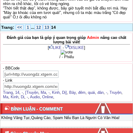
nhìn ra chỗ khác, tôi có vẻ lóng ngóng.
“Thời tiết thật đẹp”, không được, bây giờ tuyết mới bắt đầu rơi mà. Hay
“Mày áo khoác của em tươi quá!”, nhưng cô ta mặc màu trắng “Cô đẹp
quá!” Ồ,t ôi đều không nó
Trang:
<<
1
...
12
13
14
Đánh giá của bạn là góp ý quan trọng giúp
Admin
nâng cao chất
lượng bài viết!
[
LIKE
-
DISLIKE
]
/ - Phiếu
- BBCode
- Link
Trang
,
14
,
-
,
[Truyện
,
Ma
,
-
,
Kinh
,
Dị]
,
Bảy
,
đêm
,
quái
,
đản
,
-
,
Truyện
,
Ma
,
Kinh
,
Dị
,
-
,
Audio
,
Online
,
BÌNH LUẬN - COMMENT
Không Văng Tục,Quảng Cáo, Spam Nếu Bạn Là Người Có Văn Hóa!