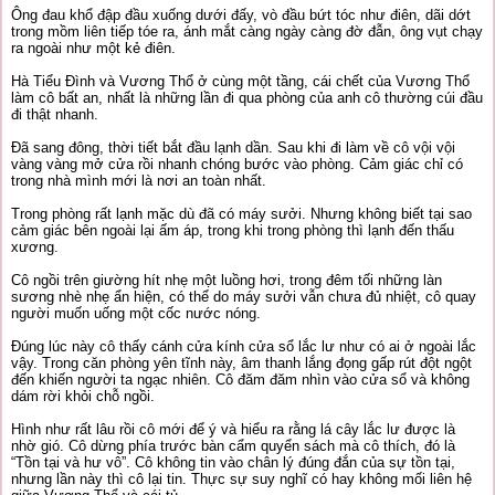
Ông đau khổ đập đầu xuống dưới đấy, vò đầu bứt tóc như điên, dãi dớt
trong mồm liên tiếp tóe ra, ánh mắt càng ngày càng đờ đẫn, ông vụt chạy
ra ngoài như một kẻ điên.
Hà Tiểu Đình và Vương Thổ ở cùng một tầng, cái chết của Vương Thổ
làm cô bất an, nhất là những lần đi qua phòng của anh cô thường cúi đầu
đi thật nhanh.
Đã sang đông, thời tiết bắt đầu lạnh dần. Sau khi đi làm về cô vội vội
vàng vàng mở cửa rồi nhanh chóng bước vào phòng. Cảm giác chỉ có
trong nhà mình mới là nơi an toàn nhất.
Trong phòng rất lạnh mặc dù đã có máy sưởi. Nhưng không biết tại sao
cảm giác bên ngoài lại ấm áp, trong khi trong phòng thì lạnh đến thấu
xương.
Cô ngồi trên giường hít nhẹ một luồng hơi, trong đêm tối những làn
sương nhè nhẹ ẩn hiện, có thể do máy sưởi vẫn chưa đủ nhiệt, cô quay
người muốn uống một cốc nước nóng.
Đúng lúc này cô thấy cánh cửa kính cửa sổ lắc lư như có ai ở ngoài lắc
vậy. Trong căn phòng yên tĩnh này, âm thanh lắng đọng gấp rút đột ngột
đến khiến người ta ngạc nhiên. Cô đăm đăm nhìn vào cửa sổ và không
dám rời khỏi chỗ ngồi.
Hình như rất lâu rồi cô mới để ý và hiểu ra rằng lá cây lắc lư được là
nhờ gió. Cô dừng phía trước bàn cẩm quyển sách mà cô thích, đó là
“Tồn tại và hư vô”. Cô không tin vào chân lý đúng đắn của sự tồn tại,
nhưng lần này thì cô lại tin. Thực sự suy nghĩ có hay không mối liên hệ