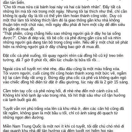
dần tan biến.
“Cho tôi mua nửa cái bánh loại này và hai cái bánh nhân”. Đấy tất cả
những lời mà tôi nói trong một ngày. Nhưng tôi lại thích như thế, chỉ cần
không bị quấy rầy là tôi có thể yên tâm hoàn thành công việc. Duy có
một thứ làm tôi không thích lắm đó là giao thông gần khu nhà không
thuận tiện một chút nào, mỗi ngày đều phải đi hơn một cây để đến siêu
thị gần đó mua đồ.
“Thật phiền, cũng chẳng hiểu sao những người già ở đây họ lại sống
được?”. Chân đi dép vải, tôi bê cốc cà phê đứng gần cửa sổ và nhìn
những người già đang tản bộ trong công viên. Nếu để ý một chút sẽ phát
hiện ra những người già ở đây chẳng bao giờ đi mua đồ.
Đặt cốc cà phê xuống, tôi quay người nhìn cái đồng hồ cũ kỹ treo trên
tường, đã 7 giờ 8 phút rồi, đến lúc chuẩn bị bữa tối rồi…
Ngoài cửa sổ tuyết rơi nhè nhẹ, đâu đâu cũng là một màu trắng xóa.
Tôi vươn người, cuối cùng thì cũng hoàn thành xong một bức vẽ, ngắm
kỹ lại cảm thấy rất ưng ý. Đứng dậy pha cốc cà phê và không quên ngó
vào chiếc đồng hồ điện tử đặt ở đầu giường, lúc này đã là 2 giờ 15 sáng.
Cầm trên tay cốc cà phê nóng hổi, đi nhè nhẹ đến mở cánh cửa sổ.
Không khí khô lạnh ập vào trong nhà, tôi hít thật sâu như cố tận hưởng
cái lạnh buốt giá đó.
Tuyết vẫn rơi phủ trắng xóa lên cả khu nhà ở, đèn các căn hộ cũng đã
tắt ngấm, không gian là một bầu u tối, chỉ có ánh sáng đỏ quạch từ
những ngọn đèn đường.
Miền Nam Trung Quốc là một nơi ít khi có tuyết, tôi dắt chú chó nhỏ đi
dạo quanh khu nhà để tận hưởng cái đêm tuyết rơi hiếm hoi này.