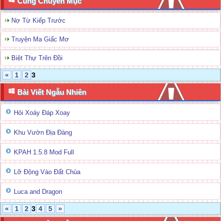
Cùng Chuyên Mục
Nợ Từ Kiếp Trước
Truyện Ma Giấc Mơ
Biệt Thự Trên Đồi
«
1
2
3
Bài Viết Ngẫu Nhiên
Hỏi Xoáy Đáp Xoay
Khu Vườn Địa Đàng
KPAH 1.5.8 Mod Full
Lỡ Động Vào Đất Chùa
Luca and Dragon
«
1
2
3
4
5
»