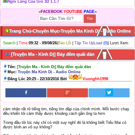
Ngôi Làng Của Gió 3D 1.1.7
»
FACEBOOK
-
YOUTUBE
-
PAGE
«
Trang Chủ
›
Chuyên Mục
›
Truyện Ma Kinh Dị - Audio Online
Search
|
Time:
09:32 - 09/08/26
|
Báo Lỗi
|
Tập Tin UpLoad
(0)
| Lượt Xem:
[Truyện Ma - Kinh Dị] Bảy đêm quái đản
Tên:
[Truyện Ma - Kinh Dị] Bảy đêm quái đản
Mục:
Truyện Ma Kinh Dị - Audio Online
Đăng Lúc 20:25 - 22/10/2016 Bởi
Vuonghh1998
cảm nhận rất rõ tiếng tim, tiếng tim đập của chính mình. Mỗi bước chạy
đều khiến tôi cảm thấy được khoãng cách gần ông ta hơn.
Trong đầu tôi lúc này chỉ có một suy nghĩ đó là không biết Tiểu Mai có
được bình an vô sự không?