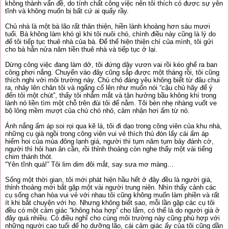
không thành vấn đề, do tính chất công việc nên tôi thích có được sự yên
tĩnh và không muốn bị bất cứ ai quấy rầy.
Chủ nhà là một bà lão rất thân thiện, hiền lành khoảng hơn sáu mươi
tuổi. Bà không làm khó gì khi tôi nuôi chó, chình điều này cũng là lý do
để tôi tiếp tục thuê nhà của bà. Để thể hiện thiện chí của mình, tôi gửi
cho bà hẳn nửa năm tiền thuê nhà và tiếp tục ở lại.
Dừng công việc đang làm dở, tôi đứng dậy vươn vai rồi kéo ghế ra ban
công phơi nắng. Chuyển vào đây cũng sắp được một tháng rồi, tôi cũng
thích nghi với môi trường này. Chú chó đáng yêu không biết từ đâu chui
ra, nhảy lên chân tôi và ngẩng cổ lên như muốn nói “cậu chủ hãy để ý
đến tôi một chút”, thấy tôi nhắm mắt và tận hưởng bầu không khí trong
lành nó liền tìm một chỗ trên đùi tôi để nằm. Tôi bèn nhẹ nhàng vuốt ve
bộ lông mềm mượt của chú chó nhỏ, cảm nhận hơi ấm từ nó.
Ánh nắng ấm áp soi rọi qua kẽ lá, tôi đi dạo trong công viên của khu nhà,
những cụ già ngồi trong công viên vui vẻ thích thú đón lấy cái ấm áp
hiếm hoi của mùa đông lạnh giá, người thì tụm năm tụm bảy đánh cờ,
người thì hỏi han ân cần, rồi thỉnh thoảng còn nghe thấy một vài tiếng
chim thánh thót.
“Yên tĩnh quá!” Tôi lim dim đôi mắt, say sưa mơ màng…
Sống một thời gian, tôi mới phát hiện hầu hết ở đây đều là người già,
thỉnh thoảng mới bắt gặp một vài người trung niên. Nhìn thấy cảnh các
cụ sống chan hòa vui vẻ với nhau tôi cũng không muốn làm phiền và rất
ít khi bắt chuyện với họ. Nhưng không biết sao, mỗi lần gặp các cụ tôi
đều có một cảm giác “không hòa hợp” cho lắm, có thể là do người già ở
đây quá nhiều. Có điều nghĩ cho cùng môi trường này cũng phù hợp với
những người cao tuổi để họ dưỡng lão, cái cảm giác ấy của tôi cũng dần