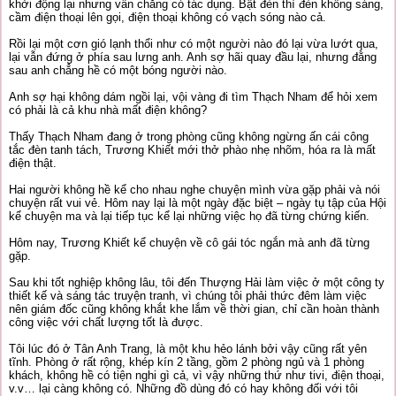
khởi động lại nhưng vẫn chẳng có tác dụng. Bật đèn thì đèn không sáng,
cầm điện thoại lên gọi, điện thoại không có vạch sóng nào cả.
Rồi lại một cơn gió lạnh thổi như có một người nào đó lại vừa lướt qua,
lại vẫn đứng ở phía sau lưng anh. Anh sợ hãi quay đầu lại, nhưng đằng
sau anh chẳng hề có một bóng người nào.
Anh sợ hại không dám ngồi lại, vội vàng đi tìm Thạch Nham để hỏi xem
có phải là cả khu nhà mất điện không?
Thấy Thạch Nham đang ở trong phòng cũng không ngừng ấn cái công
tắc đèn tanh tách, Trương Khiết mới thở phào nhẹ nhõm, hóa ra là mất
điện thật.
Hai người không hề kể cho nhau nghe chuyện mình vừa gặp phải và nói
chuyện rất vui vẻ. Hôm nay lại là một ngày đặc biệt – ngày tụ tập của Hội
kể chuyện ma và lại tiếp tục kể lại những việc họ đã từng chứng kiến.
Hôm nay, Trương Khiết kể chuyện về cô gái tóc ngắn mà anh đã từng
gặp.
Sau khi tốt nghiệp không lâu, tôi đến Thượng Hải làm việc ở một công ty
thiết kế và sáng tác truyện tranh, vì chúng tôi phải thức đêm làm việc
nên giám đốc cũng không khắt khe lắm về thời gian, chỉ cần hoàn thành
công việc với chất lượng tốt là được.
Tôi lúc đó ở Tân Anh Trang, là một khu hẻo lánh bởi vậy cũng rất yên
tĩnh. Phòng ở rất rộng, khép kín 2 tầng, gồm 2 phòng ngủ và 1 phòng
khách, không hề có tiện nghi gì cả, vì vậy những thứ như tivi, điện thoại,
v.v… lại càng không có. Những đồ dùng đó có hay không đối với tôi