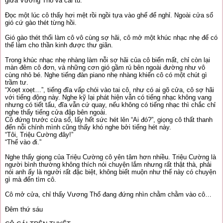
giữa Vương Thổ và cái tủ.
Đọc một lúc cô thấy hơi mệt rồi ngồi tựa vào ghế để nghỉ. Ngoài cửa sổ
gió cứ gào thét từng hồi.
Gió gào thét thổi làm cô vô cùng sợ hãi, cô mở một khúc nhạc nhẹ để có
thể làm cho thần kinh được thư giãn.
Trong khúc nhạc nhẹ nhàng làm nỗi sợ hãi của cô biến mất, chỉ còn lại
màn đêm cô đơn, và những cơn gió gầm rú bên ngoài đường như vô
cùng nhỏ bé. Nghe tiếng đàn piano nhẹ nhàng khiến cô có một chút gì
trầm tư.
“Xoẹt xoẹt…”, tiếng đĩa vấp chói vào tai cô, như có ai gõ cửa, cô sợ hãi
với tiếng động này. Nghe kỹ lại phát hiện vẫn có tiếng nhạc không vang
nhưng có tiết tấu, đĩa vẫn cứ quay, nếu không có tiếng nhạc thì chắc chỉ
nghe thấy tiếng cửa đập bên ngoài.
Cô đứng trước cửa sổ, lấy hết sức hét lên “Ai đó?”, giọng cô thất thanh
đến nỗi chính mình cũng thấy khó nghe bởi tiếng hét này.
“Tôi, Triệu Cường đây!”
“Thế vào đi.”
Nghe thấy giọng của Triệu Cường cô yên tâm hơn nhiều. Triệu Cường là
người bình thường không thích nói chuyện lắm nhưng rất thật thà, phải
nói anh ấy là người rất đặc biệt, không biết muộn như thế này có chuyện
gì mà đến tìm cô.
Cô mở cửa, chỉ thấy Vương Thổ đang đứng nhìn chằm chằm vào cô…
Đêm thứ sáu