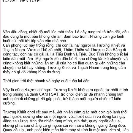
CÔ GÁI TRÊN TUYẾT
Vào đầu đông, nhiệt độ mỗi lúc một thấp. Lá cây rụng tơi tả trên đất, đâu
đâu cũng là một bầu không khí ảm đạm bao trùm. Những cơn gió lạnh
buốt cứ thổi tới tấp vào căn nhà nhỏ.
Căn phòng lúc này trống rỗng, chỉ còn lại hai người là Trương Khiết và
Thạch Nham. Vương Thổ đã chết, Thẩm Thiên và Thượng Gia Bằng đi
công tác, còn hai cô gái là Hà Tiểu Đình và Triệu Dục Tịnh không biết lại
biến đâu mất tăm. Mọi người đều dần bỏ đi sau những lần kể chuyện và
cũng không biết những lần rời đi của họ có liên quan gì đến những câu
chuyện họ kể hay không. Trương Khiết và Thạch Nham trong lòng cảm
thấy có gì đó không bình thường.
Thời gian trôi thật nhanh và ngày cuối tuần lại đến.
Vậy là cũng được nghỉ ngơi, Trương Khiết không ra ngoài, tự nhốt mình
trong phòng và dánh CẢNH SÁT, trò chơi điện tử đã nhanh chóng làm
anh quên đi những gì đã gặp phải, trở thành một người chiến sĩ kiên
cường.
Trương Khiết chơi rất say mê, đột nhiên cảm giác một cơn gió lạnh thổi
qua người, dường như có một người vừa lướt quanh và đứng lại ngay
đằng sau lưng. Anh đột nhiên rùng mình, nín thở, quay ngoắt đầu lại,
nhưng phía sau chẳng có gì ngoài cái rèm cửa không ngừng đung đưa.
Quay đầu lại, anh phát hiện màn hình máy vi tính là một màu đen sì, liền