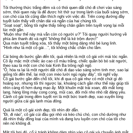
Tôi thường thức trắng đêm và có thói quen dắt chó đi chơi vào sáng
sớm, thói quen này là để được hít thở sự trong lành của buổi sáng sớm,
con chó của tôi cũng dần thích nghi với việc đó. Trên cong đường đầy
tuyết luôn thấy vết chân dài và ngắn của hai chúng tôi.
“Soạt soạt”, bỗng tôi nghe thấy tiếng chân giẫm trên tuyết vọng lại mỗi
lúc một gần.
“Muộn như thế này mà vẫn còn có người ư?” Tôi quay người hướng về
phía âm thanh đó và nghĩ “không thể là kẻ trộm được!”
Qua màn tuyết trắng xóa, tôi thấy một bóng dáng nhỏ bé lung linh.
“Hình như là một cô gái…”, tôi không chắc chắn cho lắm.
Cái bóng đo bước gần đến tôi, quả nhiên là một cô gái với mái tóc ngắn.
Cô ấy mặc một chiếc áo cao cổ màu trắng, chiếc quần bò bó sát người,
theo sau là một con chó loài Kinh Ba trông ngồ ngộ.
“Ồ, hóa ra lại là một người dắt chó đi dạo vào sáng sớm tinh mơ, sao lại
giống tôi đến thế, lại một con mèo lười ngủ ngày đây”, tôi nghĩ vậy.
Cô gái bước gần đến chỗ tôi, khi đi qua cô gái như có một chút gì đó
hoảng sợ, nhưng tôi thì ngược lại, khoảng cách gần như thế này giúp tôi
nhìn càng rõ hơn dung mạo ấy. Một khuôn mặt trái xoan, đôi mắt long
lang, hàng lông mày cong cong, mũi cao, đôi môi nho nhỏ rất đáng yêu.
Cảnh cô gái trong đêm tuyết rơi là một bức tranh đep, xao xuyến lòng
người giữa cái giá lạnh mùa đông.
Quả là một cô gái xinh đẹp, tôi nhìn đờ đẫn.
“Đi, đi nào”, cô gái cúi đầu gọi nhỏ và kéo chú chó, con chó dường như
đã nhìn thấy đồng loại của mình và đang lưu luyến con chó của tôi cho
nên nó không đi.
Mặt tôi hơi đỏ, cố ý tránh không dám nhìn vào cô gái và chuyển ánh mắt