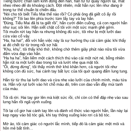
Tiếng bước chân làm kinh động đến hắn, hắn từ từ quay người lại, mắt
nheo nheo để do khoảng cách. Đột nhiên, mắt hắn rực lên như đang ở
trong tư thế chuẩn bị chiến đấu.
“Nói cho tôi biết Tiểu Mai thế nào rồi? Có phải ông đã giết cô ấy rồi
không?” Tôi lao lên phía trước túm lấy tay và lay hắn.
“Đúng, Tiểu Mai đã bị ta giết rồi”, hắn cười điên cuồng, cả con người hắn
như sục sôi lên. Hắn siết chặt cổ tôi với một sức mạnh ghê gớm.
Tôi muốn rứt tay hắn ra nhưng không đủ sức, tôi như bị một lưỡi dao
cứa vào cổ vậy.
“Ha, ha ha!”, đối với hắn việc này là sự hưởng thụ cái cảm giác khi thấy
ai đó chết từ từ trong nỗi sợ hãi.
“Khụ, khụ”, tôi thấy khó thở, không chờ thêm giây phút nào nữa tôi vừa
đấm vừa đạp vào hắn.
“Ha ha ha”, hắn liếm một cách thích thú vào cái một nứt nẻ, bỗng nhiên
hắn rút ra một lưỡi dao trong túi và lướt nhẹ qua mặt tôi.
“Ối, đừng đừng”, tôi thấy mình thở khó khăn hơn, cả người tôi như
không còn đủ sức, hai cánh tay bất lực của tôi quờ quạng đấm lung tung.
Hắn từ từ thu lại lưỡi dao và cừa nhẹ vào lưỡi của chính mình, máu tứa
ra. Hắn vội rụt lưỡi vào hít chỗ máu đó, trên con dao vẫn đầy mùi tanh
của máu.
Tôi rã rời. Hai tay giơ lên mà kiệt sức rồi, chỉ còn có thể đập nhẹ vào sau
lưng hắn rồi ngã uỳnh xuống.
Tôi lại cố giơ hai cánh tay lên và đánh vô thức vào người hắn, lần này lại
kẹp ngay vào bộ tóc giả, khi tay thõng xuống kéo rơi cả bộ tóc.
Mờ ảo, tôi cảm giác có người lắc mình, tiếp đó là cảm giác mệt mỏi và
hôn mê bất tỉnh…