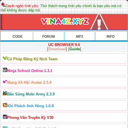
Danh ngôn tình yêu:
Thử thách trong tình yêu chính là bạn yêu mà có
thể không được đáp trả.
CODE
FORUM
MP3
INFO
UC BROWSER 9.6
[
Download
] [
Guide
]
Cú Pháp Đăng Ký Nick Team
Ninja School Online 1.3.1
Mạng Xã Hội Avatar 2.5.8
Bắn Súng Mobi Army 2.3.9
Khí Phách Anh Hùng 1.6.8
Phong Vân Truyền Kỳ V30