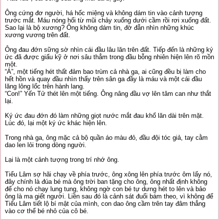
Ông cứng đơ người, há hốc miệng và không dám tin vào cảnh tượng
trước mắt. Máu nóng hổi từ mũi chảy xuống dưới cầm rồi rơi xuống đất.
Sao lại là bộ xương? Ông không dám tin, đờ đẫn nhìn những khúc
xương vương trên đất.
Ông đau đớn sững sờ nhìn cái đầu lâu lăn trên đất. Tiếp đến là những ký
ức đã được giấu kỹ ở nơi sâu thẳm trong đầu bỗng nhiên hiện lên rõ mồn
một.
“Á”, một tiếng hét thất đảm bao trùm cả nhà ga, ai cũng đều bị làm cho
hết hồn và quay đầu nhìn thấy trên sân ga đầy là máu và một cái đầu
lăng lông lốc trên hành lang.
“Con!” Yến Tử thét lên một tiếng. Ông nâng đầu vợ lên tâm can như thắt
lại.
Ký ức đau đớn đó làm những giọt nước mắt đau khổ lăn dài trên mặt.
Lúc đó, lại một ký ức khác hiện lên.
Trong nhà ga, ông mặc cả bộ quần áo màu đỏ, đầu đội tóc giả, tay cằm
dao len lỏi trong dòng người.
Lại là một cảnh tượng trong trí nhớ ông.
Tiểu Lâm sợ hãi chạy về phía trước, ông xông lên phía trước ôm lấy nó,
đây chính là đúa bé mà ông trời ban tặng cho ông, ông nhất định không
để cho nó chạy lung tung, không ngờ con bé tự dưng hét to lên và bảo
ông là ma giết người. Liền sau đó là cảnh sát đuổi bám theo, vì không để
Tiểu Lâm tiết lộ bí mật của mình, con dao ông cầm trên tay đâm thẳng
vào cơ thể bé nhỏ của cô bé.