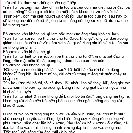
Trời ơi! Tôi thực sự không muốn nghĩ tiếp.
“Yến Tử, bà xem này, đây chính là tóc giả của con mà giết người đấy, bà
có tin không?” Ông giơ bộ tóc lên một cách khoái chí và nói với bà.
“Nhìn xem, con ma giết người đã chết rồi, đây là tóc của nó, sau này tôi
sẽ không mơ đến nó nữa!”, ông ta đi thẳng đến bộ xương rồi đưa ra cho
bộ xương xem.
Bộ xương vẫn không nói gì làm sắc mặt của ông càng khó coi hơn.
“Yến Tử, tôi sai rồi, bà tha thứ cho tôi được không?”, ông cúi đầu xuống
giống như một đứa trẻ vừa làm sai việc gì đó đang xin lỗi và hứa lần sau
sẽ không tái phạm.
Bộ xương vẫn không nói gì.
“Yến Tử, tôi biết tôi sai rồi, xin bà tha thứ cho tôi đi”, ông ta bắt đầu lo
lắng, trên mặt biểu lộ các cung bật khác nhau của tình cảm.
Bộ xương vẫn không nói gì.
“Rốt cuộc bà muốn tôi phải làm sao? Tôi biết bà sắp rời bỏ tôi đúng
không?” Ông bắt đầu bực mình, dãi dớt từ trong miệng cứ tuôn chảy ra
khắp nơi.
“Xin bà đừng rời bỏ tôi, tôi sẽ thay đổi, nhất định sẽ thay đổi”, ông giơ tay
ra và nắm nhẹ vào tay bộ xương. Bỗng nhiên ông giật bắn ra ngoài như
bị ai đó cự tuyệt.
“Yến Tử, tôi nhất định sẽ không để bà rời bỏ tôi đâu”, ông dang hai tay ra,
khom người chắn bên trái bên phải như muốn ngăn không cho người
khác đi qua…
Đứng trước bộ xương ông nhìn với vẻ đầy xúc động, hai con mắt như
chứa đựng tình yêu sâu đậm, đột nhiên, ông quỳ xuống rồi nghiêng về
phía trước, nắm chặt lấy bộ xương, “rào rào” cả bộ xương đổ xuống, cái
đầu lâu đập vào mặt, những mảnh xương đập liên tiếp vào sống mũi.
“Rắc rắc”, cái sống của ông mũi đã bị gẫy.