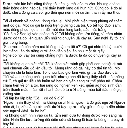
Được một lúc bớt căng thẳng tôi tiến lại mở của ra vào. Nhưng chẳng
thấy bóng dáng nào cả, chỉ thấy hành lang dài hun hút. Cũng có lẽ do ai
do81 chưa đóng cửa sổ, gió thổi qua nên mới có âm thanh ấy mà thôi.
Tôi đi nhanh về phòng, đóng cửa lại. Mới phát hiện trong phòng có thêm
một cô gái. Một cô gái lạ ngồi trên giường của tôi. Cô tết tóc đuôi sam,
mặc đồng phục học sinh, đôi mắt đen long lanh, sắc mặt trắng.
“Cô là ai? Sao lại vào phòng tôi?” Tôi không dám lớn tiếng, vì cảm nhận
được cô ta có liên quan đến những chuyện đã xảy ra. Suy nghĩ ấy tôi chỉ
giữ trong bụng.
“Sao mới có bốn năm mà không nhận ra tôi à?” Cô gái nhìn tôi bật cười
lớn tiếng, làn da trắng dưới ánh đèn hiện lên như một tờ giấy.
Nghe cô nói vậy tôi cũng chẳng nghĩ ra được là đã có chuyện gì xảy ra
cả.
“Tôi không quen biết cô!” Tôi không biết mình gặp phải oan nghiệt gì mà
mọi chuyện đều đổ lên đầu tôi. Mong rằng cô gái này có thể tin tôi. Mọi
chuyện chỉ là hiểu lầm. Tôi chưa bao giờ làm việc gì trái đạo đức cả.
“Tôi và anh không phải quen biết nhưng anh đã từng thấy chết mà không
cứu”, cô gái từ điệu bộ buồn vô hạn chuyển sang tư thế phẫn nộ. Chầm
chậm tiến về phía tôi, hai răng cô nghiến kèn kẹt, quần áo học sinh dần
biến thành màu máu, rất nhanh áo cô ta ướt sũng, máu bắt đầu nhỏ giọt
xuống sàn.
Tôi lắp ba lắp bắp “Cô… cô có ý gì?”
“Ngươi nhìn thấy chết mà không cứu! Nhà ngươi là đồ giết người! Ngươi
nhìn đi, họ đều là người chết dưới tay ngươi, bây giờ chúng ta đến chăm
sóc ngươi đây! Ha ha ha”.
Tôi không dám nhìn vào cô ta, tấm rèm cửa tự động được kéo sang hai
bên. Nhìn lên bức tường đối diện cửa sổ loang lổ toàn la bóng ma bay đi
bay lại.