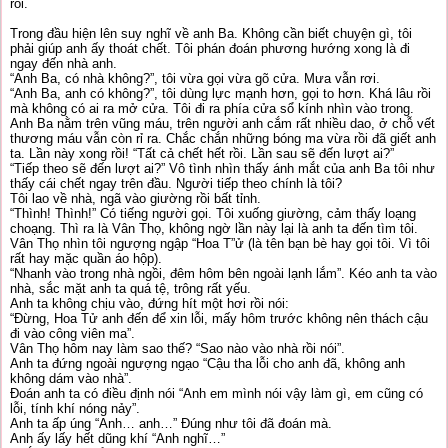
rồi.
Trong đầu hiện lên suy nghĩ về anh Ba. Không cần biết chuyện gì, tôi
phải giúp anh ấy thoát chết. Tôi phán đoán phương hướng xong là đi
ngay đến nhà anh.
“Anh Ba, có nhà không?”, tôi vừa gọi vừa gõ cửa. Mưa vẫn rơi.
“Anh Ba, anh có không?”, tôi dùng lực mạnh hơn, gọi to hơn. Khá lâu rồi
mà không có ai ra mở cửa. Tôi đi ra phía cửa sổ kính nhìn vào trong.
Anh Ba nằm trên vũng máu, trên người anh cắm rất nhiều dao, ở chỗ vết
thương máu vẫn còn rỉ ra. Chắc chắn những bóng ma vừa rồi đã giết anh
ta. Lần này xong rồi! “Tất cả chết hết rồi. Lần sau sẽ đến lượt ai?”
“Tiếp theo sẽ đến lượt ai?” Vô tình nhìn thấy ánh mắt của anh Ba tôi như
thấy cái chết ngay trên đầu. Người tiếp theo chính là tôi?
Tôi lao về nhà, ngã vào giường rồi bất tỉnh.
“Thình! Thình!” Có tiếng người gọi. Tôi xuống giường, cảm thấy loạng
choạng. Thì ra là Vân Thọ, không ngờ lần này lại là anh ta đến tìm tôi.
Vân Thọ nhìn tôi ngượng ngập “Hoa T”ử (là tên bạn bè hay gọi tôi. Vì tôi
rất hay mặc quần áo hộp).
“Nhanh vào trong nhà ngồi, đêm hôm bên ngoài lạnh lắm”. Kéo anh ta vào
nhà, sắc mặt anh ta quá tệ, trông rất yếu.
Anh ta không chịu vào, đứng hít một hơi rồi nói:
“Đừng, Hoa Tử anh đến để xin lỗi, mấy hôm trước không nên thách cậu
đi vào công viên ma”.
Vân Thọ hôm nay làm sao thế? “Sao nào vào nhà rồi nói”.
Anh ta đứng ngoài ngượng ngạo “Cậu tha lỗi cho anh đã, không anh
không dám vào nhà”.
Đoán anh ta có điều định nói “Anh em mình nói vậy làm gì, em cũng có
lỗi, tính khí nóng nảy”.
Anh ta ấp úng “Anh… anh…” Đúng như tôi đã đoán mà.
Anh ấy lấy hết dũng khí “Anh nghĩ…”