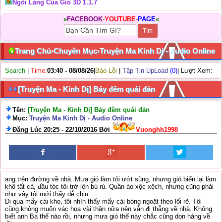
Ngôi Làng Của Gió 3D 1.1.7
»
FACEBOOK
-
YOUTUBE
-
PAGE
«
Trang Chủ
›
Chuyên Mục
›
Truyện Ma Kinh Dị - Audio Online
Search
|
Time:
03:40 - 08/08/26
|
Báo Lỗi
|
Tập Tin UpLoad
(0)
| Lượt Xem:
[Truyện Ma - Kinh Dị] Bảy đêm quái đản
Tên:
[Truyện Ma - Kinh Dị] Bảy đêm quái đản
Mục:
Truyện Ma Kinh Dị - Audio Online
Đăng Lúc 20:25 - 22/10/2016 Bởi
Vuonghh1998
ang trên đường về nhà. Mưa gió làm tôi ướt sũng, nhưng gió biển lại làm
khô tất cả, đầu tóc tôi trở lên bú rù. Quần áo xộc xệch, nhưng cũng phải
như vậy tôi mới thấy dễ chịu.
Đi qua mấy cái kho, tôi nhìn thấy mấy cái bóng ngoặt theo lối rẽ. Tôi
cũng không muốn vác họa vài thân nữa nên vẫn đi thẳng về nhà. Không
biết anh Ba thế nào rồi, nhưng mưa gió thế này chắc cũng dọn hàng về