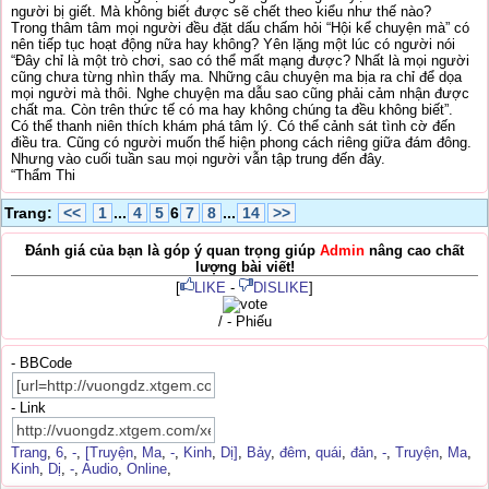
người bị giết. Mà không biết được sẽ chết theo kiểu như thế nào?
Trong thâm tâm mọi người đều đặt dấu chấm hỏi “Hội kể chuyện mà” có
nên tiếp tục hoạt động nữa hay không? Yên lặng một lúc có người nói
“Đây chỉ là một trò chơi, sao có thể mất mạng được? Nhất là mọi người
cũng chưa từng nhìn thấy ma. Những câu chuyện ma bịa ra chỉ để dọa
mọi người mà thôi. Nghe chuyện ma dẫu sao cũng phải cảm nhận được
chất ma. Còn trên thức tế có ma hay không chúng ta đều không biết”.
Có thể thanh niên thích khám phá tâm lý. Có thể cảnh sát tình cờ đến
điều tra. Cũng có người muốn thế hiện phong cách riêng giữa đám đông.
Nhưng vào cuối tuần sau mọi người vẫn tập trung đến đây.
“Thẩm Thi
Trang:
<<
1
...
4
5
6
7
8
...
14
>>
Đánh giá của bạn là góp ý quan trọng giúp
Admin
nâng cao chất
lượng bài viết!
[
LIKE
-
DISLIKE
]
/ - Phiếu
- BBCode
- Link
Trang
,
6
,
-
,
[Truyện
,
Ma
,
-
,
Kinh
,
Dị]
,
Bảy
,
đêm
,
quái
,
đản
,
-
,
Truyện
,
Ma
,
Kinh
,
Dị
,
-
,
Audio
,
Online
,