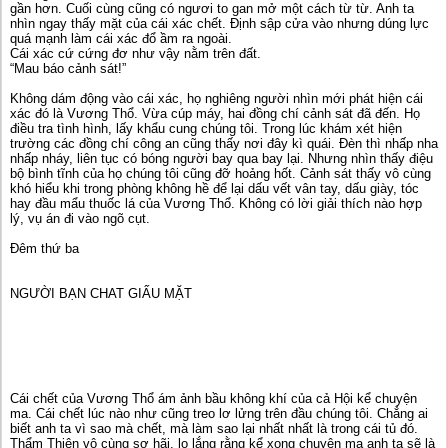
gần hơn. Cuối cùng cũng có ngươi to gan mở một cách từ từ. Anh ta
nhìn ngay thấy mặt của cái xác chết. Định sập cửa vào nhưng dúng lực
quá mạnh làm cái xác đổ ầm ra ngoài.
Cái xác cứ cứng đơ như vậy nằm trên đất.
“Mau báo cảnh sát!”
Không dám động vào cái xác, họ nghiêng người nhìn mới phát hiện cái
xác đó là Vương Thổ. Vừa cúp máy, hai đồng chí cảnh sát đã đến. Họ
điều tra tình hình, lấy khẩu cung chúng tôi. Trong lúc khám xét hiện
trường các đồng chí công an cũng thấy nơi đây kì quái. Đèn thì nhấp nha
nhấp nháy, liên tục có bóng người bay qua bay lại. Nhưng nhìn thấy điệu
bộ bình tĩnh của họ chúng tôi cũng đỡ hoảng hốt. Cảnh sát thấy vô cùng
khó hiểu khi trong phòng không hề để lại dấu vết vân tay, dấu giày, tóc
hay đầu mẩu thuốc lá của Vương Thổ. Không có lời giải thích nào hợp
lý, vụ án đi vào ngõ cụt.
Đêm thứ ba
NGƯỜI BẠN CHAT GIẤU MẶT
Cái chết của Vương Thổ ám ảnh bầu không khí của cả Hội kể chuyện
ma. Cái chết lúc nào như cũng treo lơ lửng trên đầu chúng tôi. Chẳng ai
biết anh ta vì sao mà chết, mà làm sao lại nhất nhất là trong cái tủ đó.
Thẩm Thiên vô cùng sợ hãi, lo lắng rằng kể xong chuyện ma anh ta sẽ là