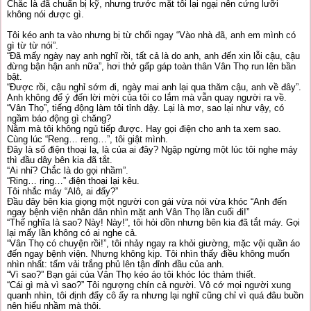
Chắc là đã chuẩn bị kỹ, nhưng trước mặt tôi lại ngại nên cứng lưỡi
không nói được gì.
Tôi kéo anh ta vào nhưng bị từ chối ngay “Vào nhà đã, anh em mình có
gì từ từ nói”.
“Đã mấy ngày nay anh nghĩ rồi, tất cả là do anh, anh đến xin lỗi cậu, cậu
đừng bận hận anh nữa”, hơi thở gấp gáp toàn thân Vân Thọ run lên bần
bật.
“Được rồi, cậu nghỉ sớm đi, ngày mai anh lại qua thăm cậu, anh về đây”.
Anh không để ý đến lời mời của tôi co lắm mà vẫn quay người ra về.
“Vân Thọ”, tiếng động làm tôi tỉnh dậy. Lại là mơ, sao lại như vậy, có
ngầm báo động gì chăng?
Nằm mà tôi không ngủ tiếp được. Hay gọi điện cho anh ta xem sao.
Cùng lúc “Reng… reng…”, tôi giật mình.
Đây là số điện thoại lạ, là của ai đây? Ngập ngừng một lúc tôi nghe máy
thì đầu dây bên kia đã tắt.
“Ai nhỉ? Chắc là do gọi nhầm”.
“Ring… ring…” điện thoại lại kêu.
Tôi nhắc máy “Alô, ai đấy?”
Đầu dây bên kia giọng một người con gái vừa nói vừa khóc “Anh đến
ngay bệnh viện nhân dân nhìn mặt anh Vân Thọ lần cuối đi!”
“Thế nghĩa là sao? Này! Này!”, tôi hỏi dồn nhưng bên kia đã tắt máy. Gọi
lại mấy lần không có ai nghe cả.
“Vân Thọ có chuyện rồi!”, tôi nhảy ngay ra khỏi giường, mặc vội quần áo
đến ngay bệnh viện. Nhưng không kịp. Tôi nhìn thấy điều không muốn
nhìn nhất: tấm vải trắng phủ lên tận đỉnh đầu của anh.
“Vì sao?” Bạn gái của Vân Thọ kéo áo tôi khóc lóc thảm thiết.
“Cái gì mà vì sao?” Tôi ngượng chín cả người. Vô cớ mọi người xung
quanh nhìn, tôi định đẩy cô ấy ra nhưng lại nghĩ cũng chỉ vì quá đâu buồn
nên hiểu nhầm mà thôi.