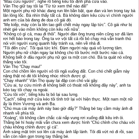
“Mau cứu người!”, nghe rõ tiếng kêu tôi định phá cửa vào.
Vân Thọ giữ tay tôi lại “Từ từ xem thế nào đã!”
Một người phụ nữ khác đang run lên bần bật, que đan và len trong tay bà
lăn lông lốc. Bà nhìn thấy tất cả. Bà không dám kêu cứu vì chính người
anh em của bà đang đe dọa cô gái đó.
“Mẹ kiếp, mày còn la lên tao giết chết mày ngay lập tức”. Cô gái như bị
nhét giẻ vào mồm không còn kêu nổi nữa”.
“Không có gì cả, mau đi thôi”. Người đàn ông trung niên cũng sợ đã làm
rơi hết báo trong tay. Ông ta vơ vội tất cả rồi bỏ chạy mà vẫn tranh thủ
nói với người xung quanh hãy tránh xa, nên về nhà đi.
“Tôi đến cứu”. Tôi quá tức khí. Đám người này quá vô lương tâm.
Người phụ nữ chặn ngay lại không cho tôi bước một bước nào cả.
Không biết ở đâu người phụ nữ gọi ra một con chó. Bà ta quát nó xông
thẳng vào tôi.
Vân Thọ “Chạy mau!”
Con chó chồm lên người xô tôi ngã xuống đất. Con chó chết giẫm này
nặng thật nó đè tôi không nhúc nhích được gì.
“Chạy nhanh!” Vân Thọ quay lại đập con chó vài gậy.
“Cứu ai, tự cứu mình đi không biết có thoát nổi không đây này”, anh ta
kéo tay tôi chạy ra ngoài.
“Cứu tôi với”, tiếng kêu bị bỏ lại sau lưng.
“Cạch”, tiếng mở cửa kéo tôi tỉnh trở lại với hiện thực. Một nam một nữ
ấy là thím Vương và anh Ba.
“Chú mua cái máy ảnh này bao giờ đấy?” Thằng bé tay cầm máy ảnh đi
nhanh về phía tôi.
“Xoảng”, tôi không cầm chắc cái nắp vung rơi xuống đất kêu inh ỏi.
Thằng bé hí hoáy mãi vẫn chưa xem được hình “Chú chỉnh cho cháu với
cháu không chỉnh được gì cả”.
Ánh sáng mặt trời soi lên cái máy ảnh lấp lánh. Tôi đã vứt nó đi rồi, sao
vẫn còn nằm gọn trong tay thằng bé.