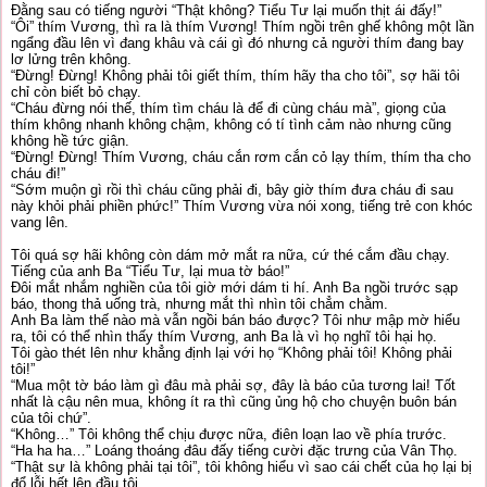
Đằng sau có tiếng người “Thật không? Tiểu Tư lại muốn thịt ái đấy!”
“Ôi” thím Vương, thì ra là thím Vương! Thím ngồi trên ghế không một lần
ngẩng đầu lên vì đang khâu và cái gì đó nhưng cả người thím đang bay
lơ lửng trên không.
“Đừng! Đừng! Không phải tôi giết thím, thím hãy tha cho tôi”, sợ hãi tôi
chỉ còn biết bỏ chạy.
“Cháu đừng nói thế, thím tìm cháu là để đi cùng cháu mà”, giọng của
thím không nhanh không chậm, không có tí tình cảm nào nhưng cũng
không hề tức giận.
“Đừng! Đừng! Thím Vương, cháu cắn rơm cắn cỏ lạy thím, thím tha cho
cháu đi!”
“Sớm muộn gì rồi thì cháu cũng phải đi, bây giờ thím đưa cháu đi sau
này khỏi phải phiền phức!” Thím Vương vừa nói xong, tiếng trẻ con khóc
vang lên.
Tôi quá sợ hãi không còn dám mở mắt ra nữa, cứ thé cắm đầu chạy.
Tiếng của anh Ba “Tiểu Tư, lại mua tờ báo!”
Đôi mắt nhắm nghiền của tôi giờ mới dám ti hí. Anh Ba ngồi trước sạp
báo, thong thả uống trà, nhưng mắt thì nhìn tôi chẳm chằm.
Anh Ba làm thế nào mà vẫn ngồi bán báo được? Tôi như mập mờ hiểu
ra, tôi có thể nhìn thấy thím Vương, anh Ba là vì họ nghĩ tôi hại họ.
Tôi gào thét lên như khẳng định lại với họ “Không phải tôi! Không phải
tôi!”
“Mua một tờ báo làm gì đâu mà phải sợ, đây là báo của tương lai! Tốt
nhất là cậu nên mua, không ít ra thì cũng ủng hộ cho chuyện buôn bán
của tôi chứ”.
“Không…” Tôi không thể chịu được nữa, điên loạn lao về phía trước.
“Ha ha ha…” Loáng thoáng đâu đấy tiếng cười đặc trưng của Vân Thọ.
“Thật sự là không phải tại tôi”, tôi không hiểu vì sao cái chết của họ lại bị
đổ lỗi hết lên đầu tôi.