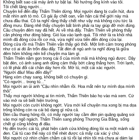
Không biết sao cái máy ảnh tự bật lại. Nó hướng ống kính vào tôi.
Tôi chết lặng người...
Chuyện kể đến đây Thẩm Thiên dừng. Mọi người đang bị cuốn hút, đưa
mắt nhìn anh tò mò. Cô gái ấy chết oan, vẫn hận cái thế giới này mà
chưa đầu thai. Cô ta nghĩ rằng thấy chết như vậy mà không cứu tức là
đồng mưu. Đáng nhẽ thấy chuyện bất bình phải ra tay giúp đỡ mới đúng.
Câu chuyện đêm nay đã hết. Ai về nhà đấy. Thẩm Thiên về phòng thấy
căn phòng như đóng băng. Gió lùa vào lạnh quá. Tôi nhớ là ra khỏi nhà
mình đã đóng cửa rồi cơ mà, vừa nghĩ vừa tiến đến đóng cửa lại.
Đóng cửa rồi mà Thẩm Thiên vẫn thấy gió thổi. Một linh cảm trong phòng
như có ai đó ẩn trốn đâu đấy. Tắt đèn đi ngủ anh ta nghĩ đúng là giữa
đêm hôm không nên kể chuyện ma làm gì.
Thẩm Thiên nằm gọn trong cái ổ của mình mãi mà không ngủ được. Dậy
bật đèn, có ánh sáng anh dũng cảm thấy bớt căng thẳng hơn. Trời lạnh,
có lẽ phải đổi cái chăn dày hơn rồi. Mở tủ, một cái xác người.
“Người đâu! Mau đến đây!”
Hàng xóm chạy sang, không biết có chuyện gì.
“Có người... trong tủ...”
Mọi người an ủi anh “Cậu nhìn nhằm rồi. Hoa mắt nên tự mình dọa mình
thôi”.
Thấy mọi người không ai tin mình, Thẩm Thiên bảo họ vào mà xem. Cứ
vào mở ra sẽ biết hiện trường.
Mọi người còn cười không ngớt. Vừa mới kể chuyện ma xong bị ma dọa
trông không còn ra cái bộ dạng gì nữa cả.
Đèn cầu thang hỏng rồi, có mấy người tay cầm đèn pin quăng quăng soi
vào mọi ngõ ngách. Thẩm Thiên sang phòng Thượng Gia Bằng, sống
chết gì cũng không đi đâu.
Họ đến trước cái tủ, phát hiện cánh cửa không đóng lòi ra một mảnh vải
đen. Cái tủ cao thế này có thể nhét được cả mấy cái xác ý chứ.
Mọi người cứ nhìn chằm chằm cái tủ rồi lại nhìn tôi mà chưa ai dám lại