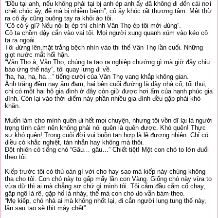
“Đều tại anh, nếu không phải tại bị anh ép anh ấy đã không đi đến cái nơi
chết chóc ấy, để mà bị nhiễm bệnh”, cô ấy khóc rất thương tâm. Mệt thừ
ra cô ấy cũng buông tay ra khỏi áo tôi.
“Cô có ý gì? Nếu nói bị ép thì chính Vân Thọ ép tôi mới đúng”.
Cô ta chồm dậy cắn vào vai tôi. Mọi người xung quanh xúm vào kéo cô
ta ra ngoài.
Tôi đứng lên,mặt trắng bệch nhìn vào thi thể Vân Thọ lần cuối. Những
giọt nước mắt hối hận.
“Vân Thọ à, Vân Thọ, chúng ta tạo ra nghiệp chướng gì mà giờ đây chịu
báo ứng thế này”, tôi quay lưng đi về.
“ha, ha, ha, ha…” tiếng cười của Vân Thọ vang khắp không gian.
Ánh trăng đêm nay ảm đạm, hai bên cuối đường là dãy nhà cổ, tối thui,
chỉ có một hai hộ gia đình ở đây còn giữ được hơi ấm của hạnh phúc gia
đình. Còn lại vào thời điểm này phần nhiều gia đình đều gặp phải khó
khăn.
Muốn làm cho mình quên đi hết mọi chuyện, nhưng tôi vồn dĩ lại là người
trọng tình cảm nên không phải nói quên là quên được. Khó quên! Thực
sự khó quên! Trong cuội đời vui buồn tan hợp là lẽ đương nhiên. Chỉ có
điều có khắc nghiệt, tàn nhẫn hay không mà thôi.
Đột nhiên có tiếng chó “Gâu… gâu…” Chiết tiệt! Một con chó to lớn đuổi
theo tôi.
Kiếp trước tôi có thù oán gì với cho hay sao mà kiếp này chúng không
tha cho tôi. Con chó này to gấp mấy lần con Vàng. Giống chó này vừa to
vừa dữ thì ai mà chẳng sợ chứ gì mình tôi. Tôi cắm đầu cắm cổ chạy,
gặp ngõ là rẽ, gặp hố là nhảy, thế mà con chó đó vẫn bám theo.
“Mẹ kiếp, chó nhà ai mà không nhốt lại, đi cắn người lung tung thế này,
lần sau tao sẽ thịt mày chết”.