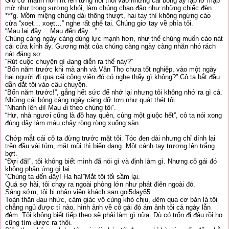
Gió cứ mạnh hơn rít lên từng hồi thổi vào những cái bóng ấy lập lờ mập
mờ như trong sương khói, làm chúng chao đảo như những chiếc đèn
***g. Mồm miệng chúng dài thõng thượt, hai tay thì không ngừng cáo
cửa “xoẹt… xoẹt…” nghe rất ghê tai. Chúng giơ tay về phía tôi.
“Mau lại đây… Mau đến đây…”
Chúng càng ngày càng dùng lực mạnh hơn, như thể chúng muốn cào nát
cái cửa kính ấy. Gương mặt của chúng càng ngày càng nhăn nhó rách
nát đáng sợ.
“Rút cuộc chuyện gì đang diễn ra thế này?”
“Bốn năm trước khi mà anh và Vân Thọ chưa tốt nghiệp, vào một ngày
hai người đi qua cái công viên đó có nghe thấy gì không?” Cô ta bắt đầu
dẫn dắt tôi vào câu chuyện.
“Bốn năm trước!”, gắng hết sức để nhớ lại nhưng tôi không nhớ ra gì cả.
Những cái bóng càng ngày càng dữ tợn như quát thét tôi.
“Nhanh lên đi! Mau đi theo chúng tôi”.
“Hư, nhà ngươi cũng là đồ hay quên, cùng một giuộc hết”, cô ta nói xong
đúng dậy làm máu chảy ròng ròng xuống sàn.
Chớp mắt cái cô ta đừng trước mặt tôi. Tóc đen dài nhưng chỉ dính lại
trên đầu vài túm, mặt mũi thì biến dạng. Một cánh tay trương lên trắng
bợt.
“Đợi đã!”, tôi không biết mình đã nói gì và định làm gì. Nhưng cô gái đó
không phản ứng gì lại.
“Chúng ta đến đây! Ha ha!”Mắt tôi tối sầm lại.
Quá sợ hãi, tôi chạy ra ngoài phòng lớn như phát điên ngoài đó.
Sáng sớm, tôi bị nhân viên khách sạn goi5day65.
Toàn thân đau nhức, cảm giác vô cùng khó chịu, đêm qua cơ bản là tôi
chẳng ngủ được tí nào, hình ảnh về cô gái đó ám ảnh tôi cả ngày lẫn
đêm. Tôi không biết tiếp theo sẽ phải làm gì nữa. Dù có trốn đi đâu rồi họ
cũng tìm được ra thôi.