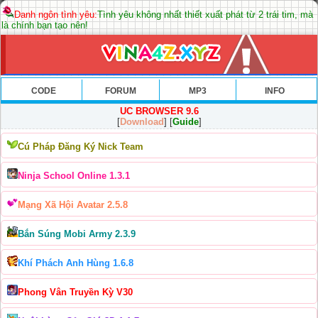
Danh ngôn tình yêu:
Tình yêu không nhất thiết xuất phát từ 2 trái tim, mà
là chính bạn tạo nên!
CODE
FORUM
MP3
INFO
UC BROWSER 9.6
[
Download
] [
Guide
]
Cú Pháp Đăng Ký Nick Team
Ninja School Online 1.3.1
Mạng Xã Hội Avatar 2.5.8
Bắn Súng Mobi Army 2.3.9
Khí Phách Anh Hùng 1.6.8
Phong Vân Truyền Kỳ V30