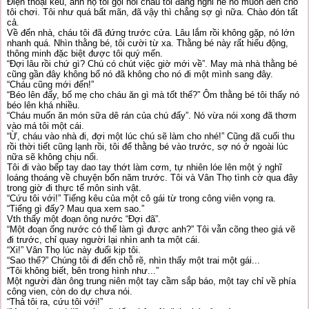
Điện thoại kêu, anh họ tôi gọi nói cháu tôi đang nghỉ hè nó muốn đến chỗ
tôi chơi. Tôi như quá bất mãn, đã vậy thì chẳng sợ gì nữa. Chào đón tất
cả.
Về đến nhà, cháu tôi đã đứng trước cửa. Lâu lắm rồi không gặp, nó lớn
nhanh quá. Nhìn thằng bé, tôi cười từ xa. Thằng bé này rất hiếu động,
thông minh đặc biệt được tôi quý mến.
“Đợi lâu rồi chứ gì? Chú có chút việc giờ mới về”. May mà nhà thằng bé
cũng gần đây không bố nó đã không cho nó đi một mình sang đây.
“Cháu cũng mới đến!”
“Béo lên đấy, bố mẹ cho cháu ăn gì mà tốt thế?” Ôm thằng bé tôi thấy nó
béo lên khá nhiều.
“Cháu muốn ăn món sữa dê rán của chú đấy”. Nó vừa nói xong đã thơm
vào má tôi một cái.
“Ừ, cháu vào nhà đi, đợi một lúc chú sẽ làm cho nhé!” Cũng đã cuối thu
rồi thời tiết cũng lạnh rồi, tôi để thằng bé vào trước, sợ nó ở ngoài lúc
nữa sẽ không chịu nổi.
Tôi đi vào bếp tay dao tay thớt làm cơm, tự nhiên lóe lên một ý nghĩ
loáng thoáng về chuyện bốn năm trước. Tôi và Vân Thọ tình cờ qua đây
trong giờ đi thực tế môn sinh vật.
“Cứu tôi với!” Tiếng kêu của một cô gái từ trong công viên vọng ra.
“Tiếng gì đấy? Mau qua xem sao.”
Vth thấy một đoạn ông nước “Đợi đã”.
“Một đoạn ống nước có thể làm gì được anh?” Tôi vẫn cõng theo giá vẽ
đi trước, chỉ quay người lại nhìn anh ta một cái.
“Xi!” Vân Thọ lúc này đuổi kịp tôi.
“Sao thế?” Chúng tôi đi đến chỗ rẽ, nhìn thấy một trai một gái...
“Tôi không biết, bên trong hình như...”
Một người đàn ông trung niên một tay cầm sắp báo, một tay chỉ về phía
công vien, còn do dự chưa nói.
“Thả tôi ra, cứu tôi với!”