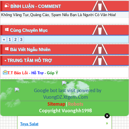
BÌNH LUẬN - COMMENT
Không Văng Tục,Quảng Cáo, Spam Nếu Bạn Là Người Có Văn Hóa!
Cùng Chuyên Mục
«
1
2
3
Bài Viết Ngẫu Nhiên
• TRUNG TÂM HỖ TRỢ
T.T Báo Lỗi
-
Hỗ Trợ
-
Góp Ý
Sitemap
|
Robots
Copyright Vuonghh1998
»
Teya Salat