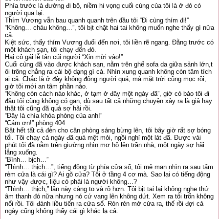
Phía trước là đường đi bộ, niềm hi vọng cuối cùng của tôi là ở đó có
người qua lại.
Thím Vương vẫn bau quanh quanh trên đầu tôi “Đi cùng thím đi!”
“Không… cháu không…”, tôi bịt chặt hai tai không muốn nghe thấy gì nữa
cả.
Kiệt sức, thấy thím Vương đuổi đến nơi, tôi liền rẽ ngang. Đằng trước có
một khách sạn, tôi chạy đến đó.
Hai cô gái lễ tân cúi người “Xin mời vào!”
Cuối cùng đã vào được khách sạn, nằm trên ghế sofa da giữa sảnh lớn,t
ôi trông chẳng ra cái bộ dạng gì cả. Nhìn xung quanh không còn tâm tích
ai cả. Chắc là ở đây không đông người quá, mà mặt trời cũng mọc rồi,
giờ tôi mới an tâm phần nào.
“Không còn cách nào khác, ở tạm ở đây một ngày đã”, giờ có bảo tôi đi
đâu tôi cũng không có gan, dù sau tất cả những chuyện xảy ra là giả hay
thật tôi cũng đã quá sợ hãi rồi.
“Đây là chìa khóa phòng của anh!”
“Cám ơn!” phòng 404
Bật hết tất cả đèn cho căn phòng sáng bừng lên, tôi bây giờ rất sợ bóng
tối. Tôi chạy cả ngày đã quá mệt mỏi, ngồi nghỉ một lát đã. Được vài
phút tôi đã nằm trên giường nhìn mơ hồ lên trần nhà, một ngày sợ hãi
lắng xuống.
“Bình… bịch…”
“Thình… thịch…”, tiếng động từ phía cửa sổ, tôi mê man nhìn ra sau tấm
rèm cửa là cái gì? Ai gõ cửa? Tôi ở tầng 4 cơ mà. Sao lại có tiếng động
như vậy được, liệu có phải là người không…?
“Thình… thịch,” lần này càng to và rõ hơn. Tôi bịt tai lại không nghe thứ
âm thanh đó nữa nhưng nó cứ vang lên không dứt. Xem ra tôi trốn không
nổi rồi. Tôi đánh liều tiến ra cửa sổ. Rón rén mở cửa ra, thế rồi đợi cả
ngày cũng không thấy cái gì khác lạ cả.