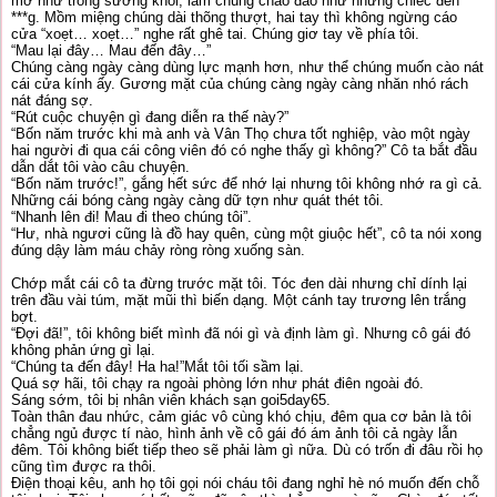
mờ như trong sương khói, làm chúng chao đảo như những chiếc đèn
***g. Mồm miệng chúng dài thõng thượt, hai tay thì không ngừng cáo
cửa “xoẹt… xoẹt…” nghe rất ghê tai. Chúng giơ tay về phía tôi.
“Mau lại đây… Mau đến đây…”
Chúng càng ngày càng dùng lực mạnh hơn, như thể chúng muốn cào nát
cái cửa kính ấy. Gương mặt của chúng càng ngày càng nhăn nhó rách
nát đáng sợ.
“Rút cuộc chuyện gì đang diễn ra thế này?”
“Bốn năm trước khi mà anh và Vân Thọ chưa tốt nghiệp, vào một ngày
hai người đi qua cái công viên đó có nghe thấy gì không?” Cô ta bắt đầu
dẫn dắt tôi vào câu chuyện.
“Bốn năm trước!”, gắng hết sức để nhớ lại nhưng tôi không nhớ ra gì cả.
Những cái bóng càng ngày càng dữ tợn như quát thét tôi.
“Nhanh lên đi! Mau đi theo chúng tôi”.
“Hư, nhà ngươi cũng là đồ hay quên, cùng một giuộc hết”, cô ta nói xong
đúng dậy làm máu chảy ròng ròng xuống sàn.
Chớp mắt cái cô ta đừng trước mặt tôi. Tóc đen dài nhưng chỉ dính lại
trên đầu vài túm, mặt mũi thì biến dạng. Một cánh tay trương lên trắng
bợt.
“Đợi đã!”, tôi không biết mình đã nói gì và định làm gì. Nhưng cô gái đó
không phản ứng gì lại.
“Chúng ta đến đây! Ha ha!”Mắt tôi tối sầm lại.
Quá sợ hãi, tôi chạy ra ngoài phòng lớn như phát điên ngoài đó.
Sáng sớm, tôi bị nhân viên khách sạn goi5day65.
Toàn thân đau nhức, cảm giác vô cùng khó chịu, đêm qua cơ bản là tôi
chẳng ngủ được tí nào, hình ảnh về cô gái đó ám ảnh tôi cả ngày lẫn
đêm. Tôi không biết tiếp theo sẽ phải làm gì nữa. Dù có trốn đi đâu rồi họ
cũng tìm được ra thôi.
Điện thoại kêu, anh họ tôi gọi nói cháu tôi đang nghỉ hè nó muốn đến chỗ