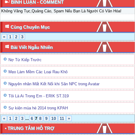
BÌNH LUẬN - COMMENT
Không Văng Tục,Quảng Cáo, Spam Nếu Bạn Là Người Có Văn Hóa!
Cùng Chuyên Mục
«
1
2
3
Bài Viết Ngẫu Nhiên
Nợ Từ Kiếp Trước
Mẹo Làm Mềm Các Loại Rau Khô
Nguyên nhân Mất Kết Nối khi Săn NPC trong Avatar
Tôi Là Ai Trong Em - ERIK ST.319
Sự kiện mùa hè 2014 trong KPAH
«
1
2
3
...
6
7
8
9
10
11
»
• TRUNG TÂM HỖ TRỢ