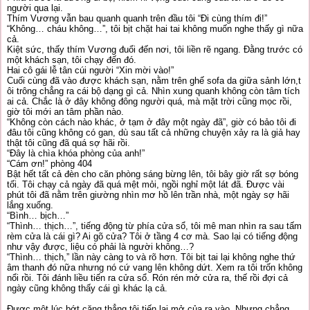
người qua lại.
Thím Vương vẫn bau quanh quanh trên đầu tôi “Đi cùng thím đi!”
“Không… cháu không…”, tôi bịt chặt hai tai không muốn nghe thấy gì nữa
cả.
Kiệt sức, thấy thím Vương đuổi đến nơi, tôi liền rẽ ngang. Đằng trước có
một khách sạn, tôi chạy đến đó.
Hai cô gái lễ tân cúi người “Xin mời vào!”
Cuối cùng đã vào được khách sạn, nằm trên ghế sofa da giữa sảnh lớn,t
ôi trông chẳng ra cái bộ dạng gì cả. Nhìn xung quanh không còn tâm tích
ai cả. Chắc là ở đây không đông người quá, mà mặt trời cũng mọc rồi,
giờ tôi mới an tâm phần nào.
“Không còn cách nào khác, ở tạm ở đây một ngày đã”, giờ có bảo tôi đi
đâu tôi cũng không có gan, dù sau tất cả những chuyện xảy ra là giả hay
thật tôi cũng đã quá sợ hãi rồi.
“Đây là chìa khóa phòng của anh!”
“Cám ơn!” phòng 404
Bật hết tất cả đèn cho căn phòng sáng bừng lên, tôi bây giờ rất sợ bóng
tối. Tôi chạy cả ngày đã quá mệt mỏi, ngồi nghỉ một lát đã. Được vài
phút tôi đã nằm trên giường nhìn mơ hồ lên trần nhà, một ngày sợ hãi
lắng xuống.
“Bình… bịch…”
“Thình… thịch…”, tiếng động từ phía cửa sổ, tôi mê man nhìn ra sau tấm
rèm cửa là cái gì? Ai gõ cửa? Tôi ở tầng 4 cơ mà. Sao lại có tiếng động
như vậy được, liệu có phải là người không…?
“Thình… thịch,” lần này càng to và rõ hơn. Tôi bịt tai lại không nghe thứ
âm thanh đó nữa nhưng nó cứ vang lên không dứt. Xem ra tôi trốn không
nổi rồi. Tôi đánh liều tiến ra cửa sổ. Rón rén mở cửa ra, thế rồi đợi cả
ngày cũng không thấy cái gì khác lạ cả.
Được một lúc bớt căng thẳng tôi tiến lại mở của ra vào. Nhưng chẳng