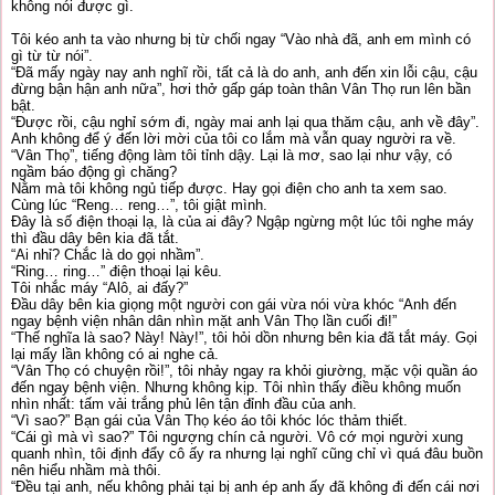
không nói được gì.
Tôi kéo anh ta vào nhưng bị từ chối ngay “Vào nhà đã, anh em mình có
gì từ từ nói”.
“Đã mấy ngày nay anh nghĩ rồi, tất cả là do anh, anh đến xin lỗi cậu, cậu
đừng bận hận anh nữa”, hơi thở gấp gáp toàn thân Vân Thọ run lên bần
bật.
“Được rồi, cậu nghỉ sớm đi, ngày mai anh lại qua thăm cậu, anh về đây”.
Anh không để ý đến lời mời của tôi co lắm mà vẫn quay người ra về.
“Vân Thọ”, tiếng động làm tôi tỉnh dậy. Lại là mơ, sao lại như vậy, có
ngầm báo động gì chăng?
Nằm mà tôi không ngủ tiếp được. Hay gọi điện cho anh ta xem sao.
Cùng lúc “Reng… reng…”, tôi giật mình.
Đây là số điện thoại lạ, là của ai đây? Ngập ngừng một lúc tôi nghe máy
thì đầu dây bên kia đã tắt.
“Ai nhỉ? Chắc là do gọi nhầm”.
“Ring… ring…” điện thoại lại kêu.
Tôi nhắc máy “Alô, ai đấy?”
Đầu dây bên kia giọng một người con gái vừa nói vừa khóc “Anh đến
ngay bệnh viện nhân dân nhìn mặt anh Vân Thọ lần cuối đi!”
“Thế nghĩa là sao? Này! Này!”, tôi hỏi dồn nhưng bên kia đã tắt máy. Gọi
lại mấy lần không có ai nghe cả.
“Vân Thọ có chuyện rồi!”, tôi nhảy ngay ra khỏi giường, mặc vội quần áo
đến ngay bệnh viện. Nhưng không kịp. Tôi nhìn thấy điều không muốn
nhìn nhất: tấm vải trắng phủ lên tận đỉnh đầu của anh.
“Vì sao?” Bạn gái của Vân Thọ kéo áo tôi khóc lóc thảm thiết.
“Cái gì mà vì sao?” Tôi ngượng chín cả người. Vô cớ mọi người xung
quanh nhìn, tôi định đẩy cô ấy ra nhưng lại nghĩ cũng chỉ vì quá đâu buồn
nên hiểu nhầm mà thôi.
“Đều tại anh, nếu không phải tại bị anh ép anh ấy đã không đi đến cái nơi