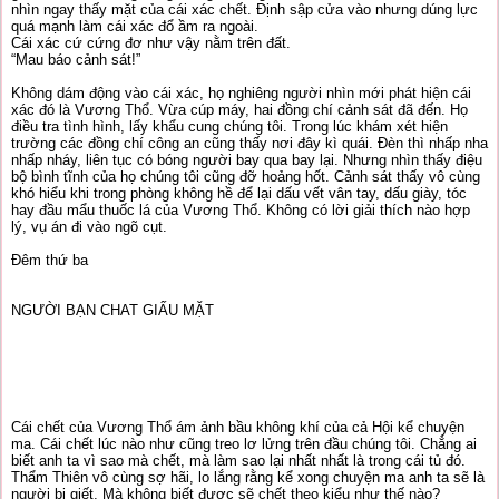
nhìn ngay thấy mặt của cái xác chết. Định sập cửa vào nhưng dúng lực
quá mạnh làm cái xác đổ ầm ra ngoài.
Cái xác cứ cứng đơ như vậy nằm trên đất.
“Mau báo cảnh sát!”
Không dám động vào cái xác, họ nghiêng người nhìn mới phát hiện cái
xác đó là Vương Thổ. Vừa cúp máy, hai đồng chí cảnh sát đã đến. Họ
điều tra tình hình, lấy khẩu cung chúng tôi. Trong lúc khám xét hiện
trường các đồng chí công an cũng thấy nơi đây kì quái. Đèn thì nhấp nha
nhấp nháy, liên tục có bóng người bay qua bay lại. Nhưng nhìn thấy điệu
bộ bình tĩnh của họ chúng tôi cũng đỡ hoảng hốt. Cảnh sát thấy vô cùng
khó hiểu khi trong phòng không hề để lại dấu vết vân tay, dấu giày, tóc
hay đầu mẩu thuốc lá của Vương Thổ. Không có lời giải thích nào hợp
lý, vụ án đi vào ngõ cụt.
Đêm thứ ba
NGƯỜI BẠN CHAT GIẤU MẶT
Cái chết của Vương Thổ ám ảnh bầu không khí của cả Hội kể chuyện
ma. Cái chết lúc nào như cũng treo lơ lửng trên đầu chúng tôi. Chẳng ai
biết anh ta vì sao mà chết, mà làm sao lại nhất nhất là trong cái tủ đó.
Thẩm Thiên vô cùng sợ hãi, lo lắng rằng kể xong chuyện ma anh ta sẽ là
người bị giết. Mà không biết được sẽ chết theo kiểu như thế nào?