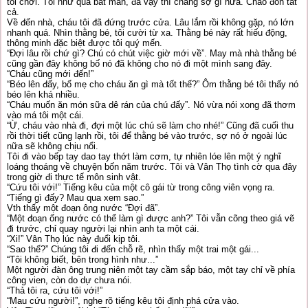
tôi chơi. Tôi như quá bất mãn, đã vậy thì chẳng sợ gì nữa. Chào đón tất
cả.
Về đến nhà, cháu tôi đã đứng trước cửa. Lâu lắm rồi không gặp, nó lớn
nhanh quá. Nhìn thằng bé, tôi cười từ xa. Thằng bé này rất hiếu động,
thông minh đặc biệt được tôi quý mến.
“Đợi lâu rồi chứ gì? Chú có chút việc giờ mới về”. May mà nhà thằng bé
cũng gần đây không bố nó đã không cho nó đi một mình sang đây.
“Cháu cũng mới đến!”
“Béo lên đấy, bố mẹ cho cháu ăn gì mà tốt thế?” Ôm thằng bé tôi thấy nó
béo lên khá nhiều.
“Cháu muốn ăn món sữa dê rán của chú đấy”. Nó vừa nói xong đã thơm
vào má tôi một cái.
“Ừ, cháu vào nhà đi, đợi một lúc chú sẽ làm cho nhé!” Cũng đã cuối thu
rồi thời tiết cũng lạnh rồi, tôi để thằng bé vào trước, sợ nó ở ngoài lúc
nữa sẽ không chịu nổi.
Tôi đi vào bếp tay dao tay thớt làm cơm, tự nhiên lóe lên một ý nghĩ
loáng thoáng về chuyện bốn năm trước. Tôi và Vân Thọ tình cờ qua đây
trong giờ đi thực tế môn sinh vật.
“Cứu tôi với!” Tiếng kêu của một cô gái từ trong công viên vọng ra.
“Tiếng gì đấy? Mau qua xem sao.”
Vth thấy một đoạn ông nước “Đợi đã”.
“Một đoạn ống nước có thể làm gì được anh?” Tôi vẫn cõng theo giá vẽ
đi trước, chỉ quay người lại nhìn anh ta một cái.
“Xi!” Vân Thọ lúc này đuổi kịp tôi.
“Sao thế?” Chúng tôi đi đến chỗ rẽ, nhìn thấy một trai một gái...
“Tôi không biết, bên trong hình như...”
Một người đàn ông trung niên một tay cầm sắp báo, một tay chỉ về phía
công vien, còn do dự chưa nói.
“Thả tôi ra, cứu tôi với!”
“Mau cứu người!”, nghe rõ tiếng kêu tôi định phá cửa vào.