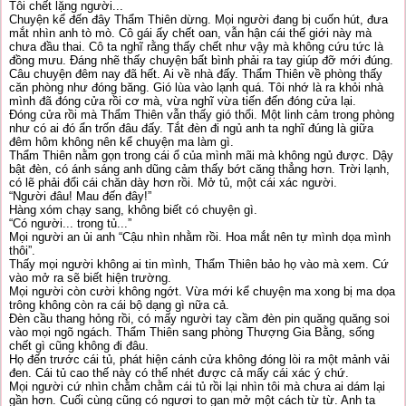
Tôi chết lặng người...
Chuyện kể đến đây Thẩm Thiên dừng. Mọi người đang bị cuốn hút, đưa
mắt nhìn anh tò mò. Cô gái ấy chết oan, vẫn hận cái thế giới này mà
chưa đầu thai. Cô ta nghĩ rằng thấy chết như vậy mà không cứu tức là
đồng mưu. Đáng nhẽ thấy chuyện bất bình phải ra tay giúp đỡ mới đúng.
Câu chuyện đêm nay đã hết. Ai về nhà đấy. Thẩm Thiên về phòng thấy
căn phòng như đóng băng. Gió lùa vào lạnh quá. Tôi nhớ là ra khỏi nhà
mình đã đóng cửa rồi cơ mà, vừa nghĩ vừa tiến đến đóng cửa lại.
Đóng cửa rồi mà Thẩm Thiên vẫn thấy gió thổi. Một linh cảm trong phòng
như có ai đó ẩn trốn đâu đấy. Tắt đèn đi ngủ anh ta nghĩ đúng là giữa
đêm hôm không nên kể chuyện ma làm gì.
Thẩm Thiên nằm gọn trong cái ổ của mình mãi mà không ngủ được. Dậy
bật đèn, có ánh sáng anh dũng cảm thấy bớt căng thẳng hơn. Trời lạnh,
có lẽ phải đổi cái chăn dày hơn rồi. Mở tủ, một cái xác người.
“Người đâu! Mau đến đây!”
Hàng xóm chạy sang, không biết có chuyện gì.
“Có người... trong tủ...”
Mọi người an ủi anh “Cậu nhìn nhằm rồi. Hoa mắt nên tự mình dọa mình
thôi”.
Thấy mọi người không ai tin mình, Thẩm Thiên bảo họ vào mà xem. Cứ
vào mở ra sẽ biết hiện trường.
Mọi người còn cười không ngớt. Vừa mới kể chuyện ma xong bị ma dọa
trông không còn ra cái bộ dạng gì nữa cả.
Đèn cầu thang hỏng rồi, có mấy người tay cầm đèn pin quăng quăng soi
vào mọi ngõ ngách. Thẩm Thiên sang phòng Thượng Gia Bằng, sống
chết gì cũng không đi đâu.
Họ đến trước cái tủ, phát hiện cánh cửa không đóng lòi ra một mảnh vải
đen. Cái tủ cao thế này có thể nhét được cả mấy cái xác ý chứ.
Mọi người cứ nhìn chằm chằm cái tủ rồi lại nhìn tôi mà chưa ai dám lại
gần hơn. Cuối cùng cũng có ngươi to gan mở một cách từ từ. Anh ta