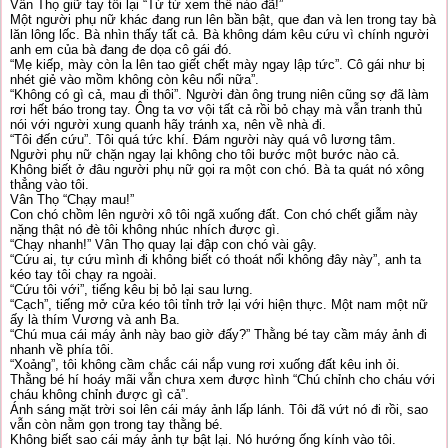
Vân Thọ giữ tay tôi lại “Từ từ xem thế nào đã!”
Một người phụ nữ khác đang run lên bần bật, que đan và len trong tay bà
lăn lông lốc. Bà nhìn thấy tất cả. Bà không dám kêu cứu vì chính người
anh em của bà đang đe dọa cô gái đó.
“Mẹ kiếp, mày còn la lên tao giết chết mày ngay lập tức”. Cô gái như bị
nhét giẻ vào mồm không còn kêu nổi nữa”.
“Không có gì cả, mau đi thôi”. Người đàn ông trung niên cũng sợ đã làm
rơi hết báo trong tay. Ông ta vơ vội tất cả rồi bỏ chạy mà vẫn tranh thủ
nói với người xung quanh hãy tránh xa, nên về nhà đi.
“Tôi đến cứu”. Tôi quá tức khí. Đám người này quá vô lương tâm.
Người phụ nữ chặn ngay lại không cho tôi bước một bước nào cả.
Không biết ở đâu người phụ nữ gọi ra một con chó. Bà ta quát nó xông
thẳng vào tôi.
Vân Thọ “Chạy mau!”
Con chó chồm lên người xô tôi ngã xuống đất. Con chó chết giẫm này
nặng thật nó đè tôi không nhúc nhích được gì.
“Chạy nhanh!” Vân Thọ quay lại đập con chó vài gậy.
“Cứu ai, tự cứu mình đi không biết có thoát nổi không đây này”, anh ta
kéo tay tôi chạy ra ngoài.
“Cứu tôi với”, tiếng kêu bị bỏ lại sau lưng.
“Cạch”, tiếng mở cửa kéo tôi tỉnh trở lại với hiện thực. Một nam một nữ
ấy là thím Vương và anh Ba.
“Chú mua cái máy ảnh này bao giờ đấy?” Thằng bé tay cầm máy ảnh đi
nhanh về phía tôi.
“Xoảng”, tôi không cầm chắc cái nắp vung rơi xuống đất kêu inh ỏi.
Thằng bé hí hoáy mãi vẫn chưa xem được hình “Chú chỉnh cho cháu với
cháu không chỉnh được gì cả”.
Ánh sáng mặt trời soi lên cái máy ảnh lấp lánh. Tôi đã vứt nó đi rồi, sao
vẫn còn nằm gọn trong tay thằng bé.
Không biết sao cái máy ảnh tự bật lại. Nó hướng ống kính vào tôi.