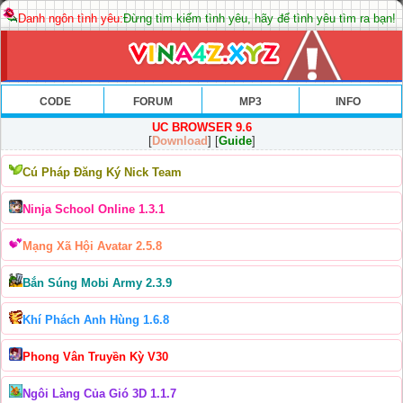
Danh ngôn tình yêu:
Đừng tìm kiếm tình yêu, hãy để tình yêu tìm ra bạn!
CODE
FORUM
MP3
INFO
UC BROWSER 9.6
[
Download
] [
Guide
]
Cú Pháp Đăng Ký Nick Team
Ninja School Online 1.3.1
Mạng Xã Hội Avatar 2.5.8
Bắn Súng Mobi Army 2.3.9
Khí Phách Anh Hùng 1.6.8
Phong Vân Truyền Kỳ V30
Ngôi Làng Của Gió 3D 1.1.7