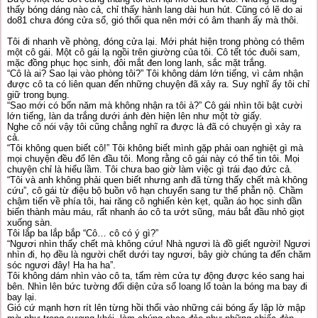
thấy bóng dáng nào cả, chỉ thấy hành lang dài hun hút. Cũng có lẽ do ai
do81 chưa đóng cửa sổ, gió thổi qua nên mới có âm thanh ấy mà thôi.
Tôi đi nhanh về phòng, đóng cửa lại. Mới phát hiện trong phòng có thêm
một cô gái. Một cô gái lạ ngồi trên giường của tôi. Cô tết tóc đuôi sam,
mặc đồng phục học sinh, đôi mắt đen long lanh, sắc mặt trắng.
“Cô là ai? Sao lại vào phòng tôi?” Tôi không dám lớn tiếng, vì cảm nhận
được cô ta có liên quan đến những chuyện đã xảy ra. Suy nghĩ ấy tôi chỉ
giữ trong bụng.
“Sao mới có bốn năm mà không nhận ra tôi à?” Cô gái nhìn tôi bật cười
lớn tiếng, làn da trắng dưới ánh đèn hiện lên như một tờ giấy.
Nghe cô nói vậy tôi cũng chẳng nghĩ ra được là đã có chuyện gì xảy ra
cả.
“Tôi không quen biết cô!” Tôi không biết mình gặp phải oan nghiệt gì mà
mọi chuyện đều đổ lên đầu tôi. Mong rằng cô gái này có thể tin tôi. Mọi
chuyện chỉ là hiểu lầm. Tôi chưa bao giờ làm việc gì trái đạo đức cả.
“Tôi và anh không phải quen biết nhưng anh đã từng thấy chết mà không
cứu”, cô gái từ điệu bộ buồn vô hạn chuyển sang tư thế phẫn nộ. Chầm
chậm tiến về phía tôi, hai răng cô nghiến kèn kẹt, quần áo học sinh dần
biến thành màu máu, rất nhanh áo cô ta ướt sũng, máu bắt đầu nhỏ giọt
xuống sàn.
Tôi lắp ba lắp bắp “Cô… cô có ý gì?”
“Ngươi nhìn thấy chết mà không cứu! Nhà ngươi là đồ giết người! Ngươi
nhìn đi, họ đều là người chết dưới tay ngươi, bây giờ chúng ta đến chăm
sóc ngươi đây! Ha ha ha”.
Tôi không dám nhìn vào cô ta, tấm rèm cửa tự động được kéo sang hai
bên. Nhìn lên bức tường đối diện cửa sổ loang lổ toàn la bóng ma bay đi
bay lại.
Gió cứ mạnh hơn rít lên từng hồi thổi vào những cái bóng ấy lập lờ mập