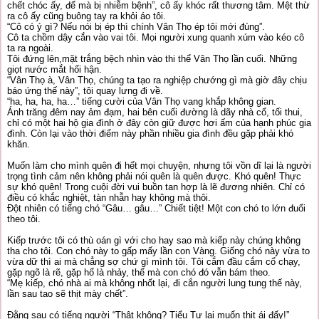
chết chóc ấy, để mà bị nhiễm bệnh”, cô ấy khóc rất thương tâm. Mệt thừ
ra cô ấy cũng buông tay ra khỏi áo tôi.
“Cô có ý gì? Nếu nói bị ép thì chính Vân Thọ ép tôi mới đúng”.
Cô ta chồm dậy cắn vào vai tôi. Mọi người xung quanh xúm vào kéo cô
ta ra ngoài.
Tôi đứng lên,mặt trắng bệch nhìn vào thi thể Vân Thọ lần cuối. Những
giọt nước mắt hối hận.
“Vân Thọ à, Vân Thọ, chúng ta tạo ra nghiệp chướng gì mà giờ đây chịu
báo ứng thế này”, tôi quay lưng đi về.
“ha, ha, ha, ha…” tiếng cười của Vân Thọ vang khắp không gian.
Ánh trăng đêm nay ảm đạm, hai bên cuối đường là dãy nhà cổ, tối thui,
chỉ có một hai hộ gia đình ở đây còn giữ được hơi ấm của hạnh phúc gia
đình. Còn lại vào thời điểm này phần nhiều gia đình đều gặp phải khó
khăn.
Muốn làm cho mình quên đi hết mọi chuyện, nhưng tôi vồn dĩ lại là người
trọng tình cảm nên không phải nói quên là quên được. Khó quên! Thực
sự khó quên! Trong cuội đời vui buồn tan hợp là lẽ đương nhiên. Chỉ có
điều có khắc nghiệt, tàn nhẫn hay không mà thôi.
Đột nhiên có tiếng chó “Gâu… gâu…” Chiết tiệt! Một con chó to lớn đuổi
theo tôi.
Kiếp trước tôi có thù oán gì với cho hay sao mà kiếp này chúng không
tha cho tôi. Con chó này to gấp mấy lần con Vàng. Giống chó này vừa to
vừa dữ thì ai mà chẳng sợ chứ gì mình tôi. Tôi cắm đầu cắm cổ chạy,
gặp ngõ là rẽ, gặp hố là nhảy, thế mà con chó đó vẫn bám theo.
“Mẹ kiếp, chó nhà ai mà không nhốt lại, đi cắn người lung tung thế này,
lần sau tao sẽ thịt mày chết”.
Đằng sau có tiếng người “Thật không? Tiểu Tư lại muốn thịt ái đấy!”