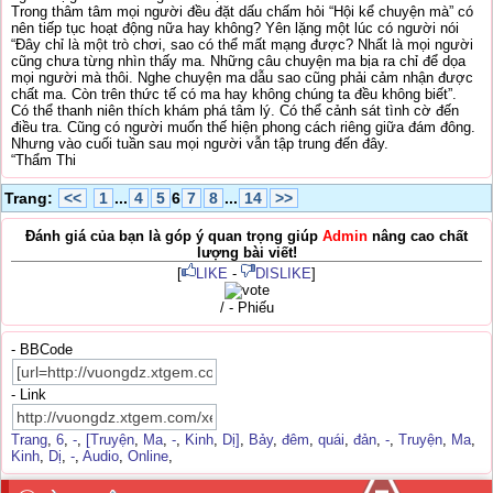
Trong thâm tâm mọi người đều đặt dấu chấm hỏi “Hội kể chuyện mà” có
nên tiếp tục hoạt động nữa hay không? Yên lặng một lúc có người nói
“Đây chỉ là một trò chơi, sao có thể mất mạng được? Nhất là mọi người
cũng chưa từng nhìn thấy ma. Những câu chuyện ma bịa ra chỉ để dọa
mọi người mà thôi. Nghe chuyện ma dẫu sao cũng phải cảm nhận được
chất ma. Còn trên thức tế có ma hay không chúng ta đều không biết”.
Có thể thanh niên thích khám phá tâm lý. Có thể cảnh sát tình cờ đến
điều tra. Cũng có người muốn thế hiện phong cách riêng giữa đám đông.
Nhưng vào cuối tuần sau mọi người vẫn tập trung đến đây.
“Thẩm Thi
Trang:
<<
1
...
4
5
6
7
8
...
14
>>
Đánh giá của bạn là góp ý quan trọng giúp
Admin
nâng cao chất
lượng bài viết!
[
LIKE
-
DISLIKE
]
/ - Phiếu
- BBCode
- Link
Trang
,
6
,
-
,
[Truyện
,
Ma
,
-
,
Kinh
,
Dị]
,
Bảy
,
đêm
,
quái
,
đản
,
-
,
Truyện
,
Ma
,
Kinh
,
Dị
,
-
,
Audio
,
Online
,