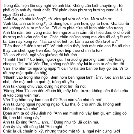
Trong đầu hiện lên suy nghĩ về anh Ba. Không cần biết chuyện gì, tôi
phải giúp anh ấy thoát chết. Tôi phán đoán phương hướng xong là đi
ngay đến nhà anh.
“Anh Ba, có nhà không?”, tôi vừa gọi vừa gõ cửa. Mưa vẫn rơi.
“Anh Ba, anh có không?”, tôi dùng lực mạnh hơn, gọi to hơn. Khá lâu rồi
mà không có ai ra mở cửa. Tôi đi ra phía cửa sổ kính nhìn vào trong.
Anh Ba nằm trên vũng máu, trên người anh cắm rất nhiều dao, ở chỗ vết
thương máu vẫn còn rỉ ra. Chắc chắn những bóng ma vừa rồi đã giết anh
ta. Lần này xong rồi! “Tất cả chết hết rồi. Lần sau sẽ đến lượt ai?”
“Tiếp theo sẽ đến lượt ai?” Vô tình nhìn thấy ánh mắt của anh Ba tôi như
thấy cái chết ngay trên đầu. Người tiếp theo chính là tôi?
Tôi lao về nhà, ngã vào giường rồi bất tỉnh.
“Thình! Thình!” Có tiếng người gọi. Tôi xuống giường, cảm thấy loạng
choạng. Thì ra là Vân Thọ, không ngờ lần này lại là anh ta đến tìm tôi.
Vân Thọ nhìn tôi ngượng ngập “Hoa T”ử (là tên bạn bè hay gọi tôi. Vì tôi
rất hay mặc quần áo hộp).
“Nhanh vào trong nhà ngồi, đêm hôm bên ngoài lạnh lắm”. Kéo anh ta vào
nhà, sắc mặt anh ta quá tệ, trông rất yếu.
Anh ta không chịu vào, đứng hít một hơi rồi nói:
“Đừng, Hoa Tử anh đến để xin lỗi, mấy hôm trước không nên thách cậu
đi vào công viên ma”.
Vân Thọ hôm nay làm sao thế? “Sao nào vào nhà rồi nói”.
Anh ta đứng ngoài ngượng ngạo “Cậu tha lỗi cho anh đã, không anh
không dám vào nhà”.
Đoán anh ta có điều định nói “Anh em mình nói vậy làm gì, em cũng có
lỗi, tính khí nóng nảy”.
Anh ta ấp úng “Anh… anh…” Đúng như tôi đã đoán mà.
Anh ấy lấy hết dũng khí “Anh nghĩ…”
Chắc là đã chuẩn bị kỹ, nhưng trước mặt tôi lại ngại nên cứng lưỡi