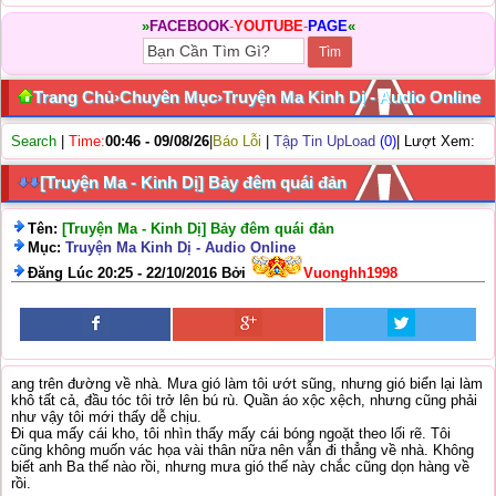
»
FACEBOOK
-
YOUTUBE
-
PAGE
«
Trang Chủ
›
Chuyên Mục
›
Truyện Ma Kinh Dị - Audio Online
Search
|
Time:
00:46 - 09/08/26
|
Báo Lỗi
|
Tập Tin UpLoad
(0)
| Lượt Xem:
[Truyện Ma - Kinh Dị] Bảy đêm quái đản
Tên:
[Truyện Ma - Kinh Dị] Bảy đêm quái đản
Mục:
Truyện Ma Kinh Dị - Audio Online
Đăng Lúc 20:25 - 22/10/2016 Bởi
Vuonghh1998
ang trên đường về nhà. Mưa gió làm tôi ướt sũng, nhưng gió biển lại làm
khô tất cả, đầu tóc tôi trở lên bú rù. Quần áo xộc xệch, nhưng cũng phải
như vậy tôi mới thấy dễ chịu.
Đi qua mấy cái kho, tôi nhìn thấy mấy cái bóng ngoặt theo lối rẽ. Tôi
cũng không muốn vác họa vài thân nữa nên vẫn đi thẳng về nhà. Không
biết anh Ba thế nào rồi, nhưng mưa gió thế này chắc cũng dọn hàng về
rồi.