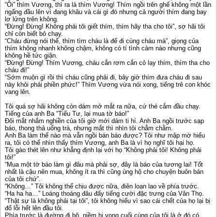
“Ôi” thím Vương, thì ra là thím Vương! Thím ngồi trên ghế không một lần
ngẩng đầu lên vì đang khâu và cái gì đó nhưng cả người thím đang bay
lơ lửng trên không.
“Đừng! Đừng! Không phải tôi giết thím, thím hãy tha cho tôi”, sợ hãi tôi
chỉ còn biết bỏ chạy.
“Cháu đừng nói thế, thím tìm cháu là để đi cùng cháu mà”, giọng của
thím không nhanh không chậm, không có tí tình cảm nào nhưng cũng
không hề tức giận.
“Đừng! Đừng! Thím Vương, cháu cắn rơm cắn cỏ lạy thím, thím tha cho
cháu đi!”
“Sớm muộn gì rồi thì cháu cũng phải đi, bây giờ thím đưa cháu đi sau
này khỏi phải phiền phức!” Thím Vương vừa nói xong, tiếng trẻ con khóc
vang lên.
Tôi quá sợ hãi không còn dám mở mắt ra nữa, cứ thé cắm đầu chạy.
Tiếng của anh Ba “Tiểu Tư, lại mua tờ báo!”
Đôi mắt nhắm nghiền của tôi giờ mới dám ti hí. Anh Ba ngồi trước sạp
báo, thong thả uống trà, nhưng mắt thì nhìn tôi chẳm chằm.
Anh Ba làm thế nào mà vẫn ngồi bán báo được? Tôi như mập mờ hiểu
ra, tôi có thể nhìn thấy thím Vương, anh Ba là vì họ nghĩ tôi hại họ.
Tôi gào thét lên như khẳng định lại với họ “Không phải tôi! Không phải
tôi!”
“Mua một tờ báo làm gì đâu mà phải sợ, đây là báo của tương lai! Tốt
nhất là cậu nên mua, không ít ra thì cũng ủng hộ cho chuyện buôn bán
của tôi chứ”.
“Không…” Tôi không thể chịu được nữa, điên loạn lao về phía trước.
“Ha ha ha…” Loáng thoáng đâu đấy tiếng cười đặc trưng của Vân Thọ.
“Thật sự là không phải tại tôi”, tôi không hiểu vì sao cái chết của họ lại bị
đổ lỗi hết lên đầu tôi.
Phía trước là đường đi bộ, niềm hi vọng cuối cùng của tôi là ở đó có