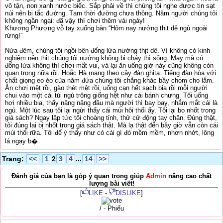
vô tận, non xanh nước biếc. Sắp phải về thì chúng tôi nghe được tin sạt
núi nên bị tắc đường. Tạm thời đường chưa thông. Năm người chúng tôi
không ngần ngại: đã vậy thì chơi thêm vài ngày!
Khương Phượng vỗ tay xuống bàn “Hôm nay nướng thịt dê ngủ ngoài
rừng!”
Nửa đêm, chúng tôi ngồi bên đống lửa nướng thịt dê. Vì không có kinh
nghiệm nên thịt chúng tôi nướng không bị cháy thì sống. May mà có
đống lửa không thì chơi mất vui, vả lại ăn uống giờ này cũng không còn
quan trọng nữa rồi. Hoắc Hà mang theo cây đàn ghita. Tiếng đàn hòa với
chất giọng eo éo của năm đứa chúng tôi chẳng khác bầy chom cho lắm.
Ăn chơi mệt rồi, gào thét mệt rồi, uống cạn hết sạch bia rồi mỗi người
chui vào một cái túi ngủ trông giống hệt như cái bánh chưng. Tôi uống
hơi nhiều bia, thấy nặng nặng đầu mà người thì bay bay, nhắm mắt cái là
ngủ. Một lúc sau tôi lại ngửi thấy cái mùi hôi thối ấy. Tôi lại bọ nhốt trong
giá sách? Ngay lập tức tôi choàng tỉnh, thử cử động tay chân. Đúng thật,
tôi đúng lại bị nhốt trong giá sách thật. Mà lạ thật đến bây giờ vẫn còn cái
mùi thối rữa. Tôi để ý thấy như có cái gì đó mềm mềm, nhơn nhớt, lông
lá ngay b�
Trang:
<<
1
2
3
4
...
14
>>
Đánh giá của bạn là góp ý quan trọng giúp
Admin
nâng cao chất
lượng bài viết!
[
LIKE
-
DISLIKE
]
/ - Phiếu