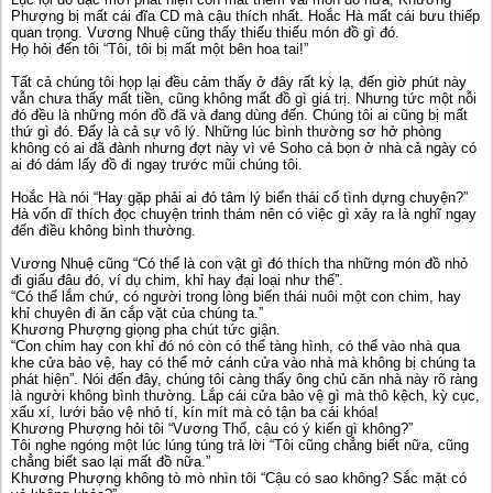
Phượng bị mất cái đĩa CD mà cậu thích nhất. Hoắc Hà mất cái bưu thiếp
quan trọng. Vương Nhuệ cũng thấy thiếu thiếu món đồ gì đó.
Họ hỏi đến tôi “Tôi, tôi bị mất một bên hoa tai!”
Tất cả chúng tôi họp lại đều cảm thấy ở đây rất kỳ lạ, đến giờ phút này
vẫn chưa thấy mất tiền, cũng không mất đồ gì giá trị. Nhưng tức một nỗi
đó đều là những món đồ đã và đang dùng đến. Chúng tôi ai cũng bị mất
thứ gì đó. Đấy là cả sự vô lý. Những lúc bình thường sơ hở phòng
không có ai đã đành nhưng đợt này vì vẻ Soho cả bọn ở nhà cả ngày có
ai đó dám lấy đồ đi ngay trước mũi chúng tôi.
Hoắc Hà nói “Hay gặp phải ai đó tâm lý biến thái cố tình dựng chuyện?”
Hà vốn dĩ thích đọc chuyện trinh thám nên có việc gì xảy ra là nghĩ ngay
đến điều không bình thường.
Vương Nhuệ cũng “Có thể là con vật gì đó thích tha những món đồ nhỏ
đi giấu đâu đó, ví dụ chim, khỉ hay đại loại như thế”.
“Có thể lắm chứ, có người trong lòng biến thái nuôi một con chim, hay
khỉ chuyên đi ăn cắp vặt của chúng ta.”
Khương Phượng giọng pha chút tức giận.
“Con chim hay con khỉ đó nó còn có thể tàng hình, có thể vào nhà qua
khe cửa bảo vệ, hay có thể mở cánh cửa vào nhà mà không bị chúng ta
phát hiện”. Nói đến đây, chúng tôi càng thấy ông chủ căn nhà này rõ ràng
là người không bình thường. Lắp cái cửa bảo vệ gì mà thô kệch, kỳ cục,
xấu xí, lưới bảo vệ nhỏ tí, kín mít mà có tận ba cái khóa!
Khương Phượng hỏi tôi “Vương Thổ, cậu có ý kiến gì không?”
Tôi nghe ngóng một lúc lúng túng trả lời “Tôi cũng chẳng biết nữa, cũng
chẳng biết sao lại mất đồ nữa.”
Khương Phượng không tò mò nhìn tôi “Cậu có sao không? Sắc mặt có