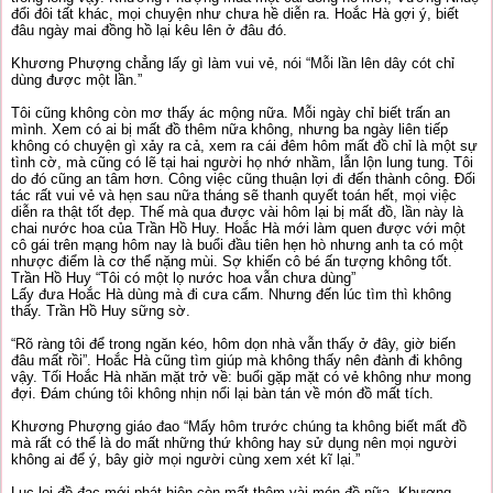
đổi đôi tất khác, mọi chuyện như chưa hề diễn ra. Hoắc Hà gợi ý, biết
đâu ngày mai đồng hồ lại kêu lên ở đâu đó.
Khương Phượng chẳng lấy gì làm vui vẻ, nói “Mỗi lần lên dây cót chỉ
dùng được một lần.”
Tôi cũng không còn mơ thấy ác mộng nữa. Mỗi ngày chỉ biết trấn an
mình. Xem có ai bị mất đồ thêm nữa không, nhưng ba ngày liên tiếp
không có chuyện gì xảy ra cả, xem ra cái đêm hôm mất đồ chỉ là một sự
tình cờ, mà cũng có lẽ tại hai người họ nhớ nhầm, lẫn lộn lung tung. Tôi
do đó cũng an tâm hơn. Công việc cũng thuận lợi đi đến thành công. Đối
tác rất vui vẻ và hẹn sau nữa tháng sẽ thanh quyết toán hết, mọi việc
diễn ra thật tốt đẹp. Thế mà qua được vài hôm lại bị mất đồ, lần này là
chai nước hoa của Trần Hồ Huy. Hoắc Hà mới làm quen được với một
cô gái trên mạng hôm nay là buổi đầu tiên hẹn hò nhưng anh ta có một
nhược điểm là cơ thể nặng mùi. Sợ khiến cô bé ấn tượng không tốt.
Trần Hồ Huy “Tôi có một lọ nước hoa vẫn chưa dùng”
Lấy đưa Hoắc Hà dùng mà đi cưa cẩm. Nhưng đến lúc tìm thì không
thấy. Trần Hồ Huy sững sờ.
“Rõ ràng tôi để trong ngăn kéo, hôm dọn nhà vẫn thấy ở đây, giờ biến
đâu mất rồi”. Hoắc Hà cũng tìm giúp mà không thấy nên đành đi không
vậy. Tối Hoắc Hà nhăn mặt trở về: buổi gặp mặt có vẻ không như mong
đợi. Đám chúng tôi không nhịn nổi lại bàn tán về món đồ mất tích.
Khương Phượng giáo đao “Mấy hôm trước chúng ta không biết mất đồ
mà rất có thể là do mất những thứ không hay sử dụng nên mọi người
không ai để ý, bây giờ mọi người cùng xem xét kĩ lại.”
Lục lọi đồ đạc mới phát hiện còn mất thêm vài món đồ nữa, Khương