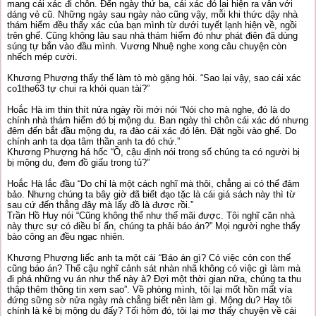
mang cái xác đi chôn. Đến ngày thứ ba, cái xác đó lại hiện ra vẫn với
dáng vẻ cũ. Những ngày sau ngày nào cũng vậy, mỗi khi thức dậy nhà
thám hiểm đều thấy xác của bạn mình từ dưới tuyết lạnh hiện về, ngồi
trên ghế. Cũng không lâu sau nhà thám hiểm đó như phát điên đã dùng
súng tự bắn vào đầu mình. Vương Nhuệ nghe xong câu chuyện còn
nhếch mép cười.
Khương Phượng thấy thế làm tò mò gặng hỏi. “Sao lại vậy, sao cái xác
co1the63 tự chui ra khỏi quan tài?”
Hoắc Hà im thin thít nửa ngày rồi mới nói “Nói cho mà nghe, đó là do
chính nhà thám hiểm đó bị mộng du. Ban ngày thì chôn cái xác đó nhưng
đêm đến bắt đầu mộng du, ra đào cái xác đó lên. Đặt ngồi vào ghế. Do
chính anh ta dọa tâm thần anh ta đó chứ.”
Khương Phượng há hốc “Ồ, cậu định nói trong số chúng ta có người bị
bị mộng du, đem đồ giấu trong tủ?”
Hoắc Hà lắc đầu “Do chỉ là một cách nghĩ mà thôi, chẳng ai có thể đảm
bảo. Nhưng chúng ta bây giờ đã biết đạo tặc là cái giá sách này thì từ
sau cứ đến thẳng đây mà lấy đồ là được rồi.”
Trần Hồ Huy nói “Cũng không thể như thế mãi được. Tôi nghĩ căn nhà
này thực sự có điều bí ẩn, chúng ta phải báo án?” Mọi người nghe thấy
bào công an đều ngạc nhiên.
Khương Phượng liếc anh ta một cái “Báo án gì? Có việc cỏn con thế
cũng báo án? Thế cậu nghĩ cảnh sát nhàn nhã không có việc gì làm mà
đi phá những vụ án như thế này à? Đợi một thời gian nữa, chúng ta thu
thập thêm thông tin xem sao”. Về phòng mình, tôi lại mốt hồn mất vía
đứng sững sờ nửa ngày mà chẳng biết nên làm gì. Mộng du? Hay tôi
chính là kẻ bị mộng du đấy? Tối hôm đó, tôi lại mơ thấy chuyện về cái