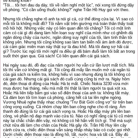
vẻ không khỏe?”
“Tôi… tôi hơi đau dạ dày, tôi về nằm nghỉ một lúc”, nói xong tôi đứng dậy
về phòng. “Có cần uống thuốc không?” nghe Trần Hồ Huy gọi với theo.
Nhưng tôi chẳng nghe rõ anh ta nói gì cả, cứ thế đóng cửa lại. Vì sao có
mỗi tôi là không mất đồ? Tôi nằm vật trên giường mà toàn thân thấy toát
mồ hôi hột. Những việc này có liên quan đến tôi chăng? Tôi có một linh
cảm có cái gì đó đang làm hỗn loạn suy nghĩ của mình như có ghềnh đá
ngăn dòng chảy của nước, ngăn dòng suy nghĩ của tôi, làm tinh thần tôi
không yên. Nhưng tôi cũng không sao làm tan biến nỗi ám ảnh đó được,
cái cảm giác miên man này thật sự là đau khổ. Mà tôi đang sợ hãi cái
gì? Trước lúc ngủ tôi mới nghĩ ra điều gì đã bám đuổi làm tôi bất an trong
suốt thời gian qua. Giá sách! Có liên quan đến cái giá sách.
Hai ngày sau đó, đồ đạc của năm người họ vẫn cứ lần lượt mất tích. Mà
tôi thì vẫn cứ không mất gì. Tôi cũng đã mấy lần muốn mở cái ngăn tủ
của giá sách ra kiểm tra, không hiểu vì sao nhưng đúng là tôi không có
cái gan đó. Nhưng cái giá sách đó cuối cùng cũng bị mở ra. Ngày hôm
đó, điện thoại di động của Hoắc Hà bị mất. Chiếc Nokia 3230 vừa mới
mua được hai tháng, nếu mà mất thì thật là làm người ta quá xót xa.
Hoắc Hà liên tiếp bấm gọi vào số điện thoại của anh ta: không tắt máy.
Cả đám bọn tôi tìm loạn cả phòng, căng hết cả tai lên nghe ngóng.
Vương Nhuệ nghe thấy nhạc chuông “Trư Bát Giới cõng vợ” từ trên ban
công vọng xuống. Cả nhóm chạy lên ban công nghe cho rõ ràng. Âm
thanh đó đúng là từ cái giá sách vọng ra. Hoắc Hà dập máy phi lên ban
công, vẻ phẫn nộ đạp mạnh vào cửa tủ. Nào có nghĩ rằng cái tủ cũ mèm
này lại chắc chắn đến vậy, nó không có hề hấn vết tích gì. Thế mà suýt
chút nữa đã làm cho chân của Hoắc Hà gãy rồi. Trần Hồ Huy lên cậy
cánh cửa ra, chiếc điện thoại vẫn sáng nhấp nháy báo có cuộc gọi nhỡ.
Dưới chiếc điện thoại nào là đồng hồ, tất, nước hoa và tất cả. Đầy đủ