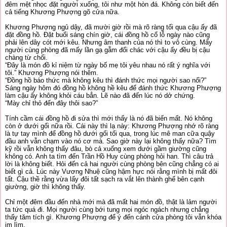
đêm mệt nhọc đặt người xuống, tôi như một hòn đá. Không còn biết đến
cả tiếng Khương Phượng gõ cửa nữa.
Khương Phượng ngủ dậy, đã mười giờ rồi mà rõ ràng tối qua cậu ấy đã
đặt đồng hồ. Đặt buổi sáng chín giờ, cái đồng hồ cổ lỗ ngày nào cũng
phải lên dây cót mới kêu. Nhưng âm thanh của nó thì to vô cùng. Mấy
người cùng phòng đã mấy lần gạ gẫm đổi chác với cậu ấy đều bị cậu
chàng từ chối.
“Đây là món đồ kỉ niệm từ ngày bố mẹ tôi yêu nhau nó rất ý nghĩa với
tôi.” Khương Phượng nói thêm.
“Đồng hồ báo thức mà không kêu thì đánh thức mọi người sao nổi?”
Sáng ngày hôm đó đồng hồ không hề kêu để đánh thức Khương Phượng
làm cậu ấy không khỏi cáu bẳn. Lẽ nào đã đến lúc nó dở chứng.
“Mày chỉ thỏ đến đây thôi sao?”
Tính cầm cái đồng hồ đi sửa thì mới thấy là nó đã biến mất. Nó không
còn ở dưới gối nữa rồi. Cái này thì lạ này: Khương Phượng nhớ rõ ràng
là tự tay mình để đồng hồ dưới gối tối qua, trong lúc mê man cữa quậy
đầu anh vẫn chạm vào nó cơ mà. Sao giờ này lại không thấy nữa? Tìm
kỹ rồi vẫn không thấy đâu, bò cả xuống xem dưới gầm giường cũng
không có. Anh ta tìm đến Trần Hồ Huy cùng phòng hỏi han. Thì câu trả
lời là không biết. Hỏi đến cả hai người cùng phòng bên cũng chẳng có ai
biết gì cả. Lúc này Vương Nhuệ cũng hậm hực nói rằng mình bị mất đôi
tất. Cậu thề rằng vừa lấy đôi tất sạch ra vắt lên thành ghế bên cạnh
giường, giờ thì không thấy.
Chỉ một đêm đầu đến nhà mới mà đã mất hai món đồ, thật là lảm người
ta tức quá đi. Mọi người cùng bới tung mọi ngóc ngách nhưng chẳng
thấy tăm tích gì. Khương Phượng để ý đến cánh cửa phòng tôi vẫn khóa
im lìm.