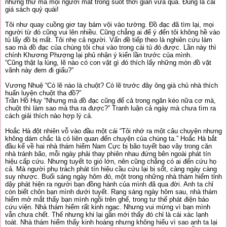
những thứ mà mọi người mất trong suốt thời gian vừa qua. Đúng là cái
giá sách quỷ quái!
Tôi như quay cuồng giơ tay bám vội vào tường. Đồ đạc đã tìm lại, mọi
người từ đó cũng vui lên nhiều. Cũng chẳng ai để ý đến tôi không hề vào
tủ lấy đồ bị mất. Tôi nhẹ cả người. Vấn đề tiếp theo là nghiên cứu làm
sao mà đồ đạc của chúng tôi chui vào trong cái tủ đó được. Lần này thì
chính Khương Phượng lại phủ nhận ý kiến lần trước của mình.
“Cũng thật lạ lùng, lẽ nào có con vật gì đó thích lấy những món đồ vặt
vãnh này đem đi giấu?”
Vương Nhuệ “Có lẽ nào là chuột? Có lẽ trước đây ông già chủ nhà thích
huấn luyện chuột tha đồ?”
Trần Hồ Huy “Nhưng mà đồ đạc cũng để cả trong ngăn kéo nữa cơ mà,
chuột thì làm sao mà tha ra được?” Tranh luận cả ngày mà chưa tìm ra
cách giải thích nào hợp lý cả.
Hoắc Hà đột nhiên vỗ vào đầu một cái “Tôi nhớ ra một câu chuyện nhưng
không dám chắc là có liên quan đến chuyện của chúng ta.” Hoắc Hà bắt
đầu kể về hai nhà thám hiểm Nam Cực bị bão tuyết bao vây trong căn
nhà tránh bão, mỗi ngày phải thay phiên nhau đứng bên ngoài phát tín
hiệu cấp cứu. Nhưng tuyết to gió lớn, nên cũng chẳng có ai đến cứu họ
cả. Mà người phụ trách phát tín hiệu cầu cứu lại bị sốt, càng ngày càng
suy nhược. Buổi sáng ngày hôm đó, một trong những nhà thám hiểm tỉnh
dậy phát hiện ra người bạn đồng hành của mình đã qua đời. Anh ta chỉ
còn biết chôn bạn mình dưới tuyết. Rạng sáng ngày hôm sau, nhà thám
hiểm mở mắt thấy bạn mình ngồi trên ghế, trong tư thế phát điện báo
cứu viện. Nhà thám hiểm rất kinh ngạc. Nhưng vui mừng vì bạn mình
vẫn chưa chết. Thế nhưng khi lại gần mới thấy đó chỉ là cái xác lạnh
toát. Nhà thám hiểm thấy kinh hoàng nhưng không hiểu vì sao anh ta lại