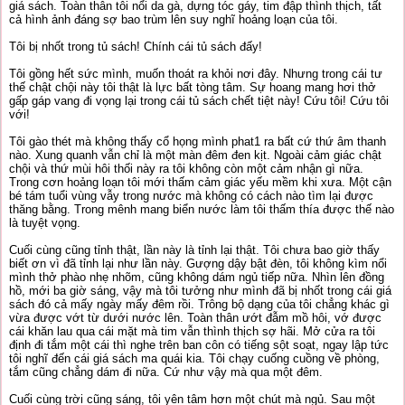
giá sách. Toàn thân tôi nổi da gà, dựng tóc gáy, tim đập thình thịch, tất
cả hình ảnh đáng sợ bao trùm lên suy nghĩ hoảng loạn của tôi.
Tôi bị nhốt trong tủ sách! Chính cái tủ sách đấy!
Tôi gồng hết sức mình, muốn thoát ra khỏi nơi đây. Nhưng trong cái tư
thế chật chội này tôi thật là lực bất tòng tâm. Sự hoang mang hơi thở
gấp gáp vang đi vọng lại trong cái tủ sách chết tiệt này! Cứu tôi! Cứu tôi
với!
Tôi gào thét mà không thấy cổ họng mình phat1 ra bất cứ thứ âm thanh
nào. Xung quanh vẫn chỉ là một màn đêm đen kịt. Ngoài cảm giác chật
chội và thứ mùi hôi thối này ra tôi không còn một cảm nhận gì nữa.
Trong cơn hoảng loạn tôi mới thấm cảm giác yếu mềm khi xưa. Một cận
bé tám tuổi vùng vẫy trong nước mà không có cách nào tìm lại được
thăng bằng. Trong mênh mang biển nước làm tôi thấm thía được thế nào
là tuyệt vọng.
Cuối cùng cũng tỉnh thật, lần này là tỉnh lại thật. Tôi chưa bao giờ thấy
biết ơn vì đã tỉnh lại như lần này. Gượng dậy bật đèn, tôi không kìm nổi
mình thở phào nhẹ nhõm, cũng không dám ngủ tiếp nữa. Nhìn lên đồng
hồ, mới ba giờ sáng, vậy mà tôi tưởng như mình đã bị nhốt trong cái giá
sách đó cả mấy ngày mấy đêm rồi. Trông bộ dạng của tôi chẳng khác gì
vừa được vớt từ dưới nước lên. Toàn thân ướt đẫm mồ hôi, vớ được
cái khăn lau qua cái mặt mà tim vẫn thình thịch sợ hãi. Mở cửa ra tôi
định đi tắm một cái thì nghe trên ban côn có tiếng sột soạt, ngay lập tức
tôi nghĩ đến cái giá sách ma quái kia. Tôi chạy cuống cuồng về phòng,
tắm cũng chẳng dám đi nữa. Cứ như vậy mà qua một đêm.
Cuối cùng trời cũng sáng, tôi yên tâm hơn một chút mà ngủ. Sau một