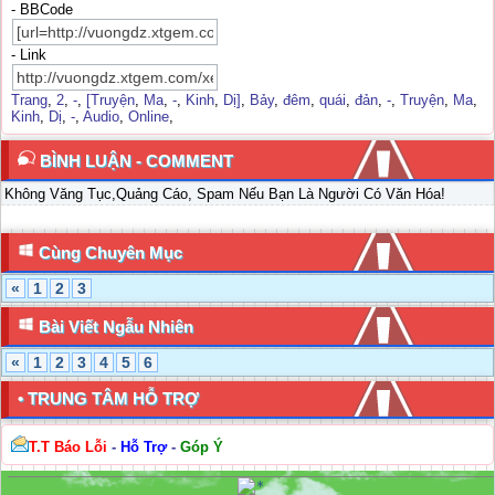
- BBCode
- Link
Trang
,
2
,
-
,
[Truyện
,
Ma
,
-
,
Kinh
,
Dị]
,
Bảy
,
đêm
,
quái
,
đản
,
-
,
Truyện
,
Ma
,
Kinh
,
Dị
,
-
,
Audio
,
Online
,
BÌNH LUẬN - COMMENT
Không Văng Tục,Quảng Cáo, Spam Nếu Bạn Là Người Có Văn Hóa!
Cùng Chuyên Mục
«
1
2
3
Bài Viết Ngẫu Nhiên
«
1
2
3
4
5
6
• TRUNG TÂM HỖ TRỢ
T.T Báo Lỗi
-
Hỗ Trợ
-
Góp Ý