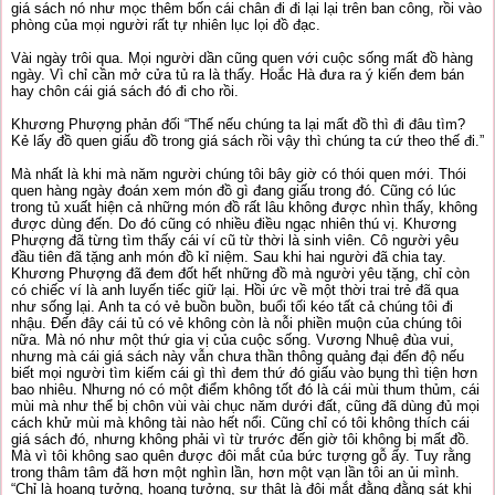
giá sách nó như mọc thêm bốn cái chân đi đi lại lại trên ban công, rồi vào
phòng của mọi người rất tự nhiên lục lọi đồ đạc.
Vài ngày trôi qua. Mọi người dần cũng quen với cuộc sống mất đồ hàng
ngày. Vì chỉ cần mở cửa tủ ra là thấy. Hoắc Hà đưa ra ý kiến đem bán
hay chôn cái giá sách đó đi cho rồi.
Khương Phượng phản đối “Thế nếu chúng ta lại mất đồ thì đi đâu tìm?
Kẻ lấy đồ quen giấu đồ trong giá sách rồi vậy thì chúng ta cứ theo thế đi.”
Mà nhất là khi mà năm người chúng tôi bây giờ có thói quen mới. Thói
quen hàng ngày đoán xem món đồ gì đang giấu trong đó. Cũng có lúc
trong tủ xuất hiện cả những món đồ rất lâu không được nhìn thấy, không
được dùng đến. Do đó cũng có nhiều điều ngạc nhiên thú vị. Khương
Phượng đã từng tìm thấy cái ví cũ từ thời là sinh viên. Cô người yêu
đầu tiên đã tặng anh món đồ kỉ niệm. Sau khi hai người đã chia tay.
Khương Phượng đã đem đốt hết những đồ mà người yêu tặng, chỉ còn
có chiếc ví là anh luyến tiếc giữ lại. Hồi ức về một thời trai trẻ đã qua
như sống lại. Anh ta có vẻ buồn buồn, buổi tối kéo tất cả chúng tôi đi
nhậu. Đến đây cái tủ có vẻ không còn là nỗi phiền muộn của chúng tôi
nữa. Mà nó như một thứ gia vị của cuộc sống. Vương Nhuệ đùa vui,
nhưng mà cái giá sách này vẫn chưa thần thông quảng đại đến độ nếu
biết mọi người tìm kiếm cái gì thì đem thứ đó giấu vào bụng thì tiện hơn
bao nhiêu. Nhưng nó có một điểm không tốt đó là cái mùi thum thủm, cái
mùi mà như thể bị chôn vùi vài chục năm dưới đất, cũng đã dùng đủ mọi
cách khử mùi mà không tài nào hết nổi. Cũng chỉ có tôi không thích cái
giá sách đó, nhưng không phải vì từ trước đến giờ tôi không bị mất đồ.
Mà vì tôi không sao quên được đôi mắt của bức tượng gỗ ấy. Tuy rằng
trong thâm tâm đã hơn một nghìn lần, hơn một vạn lần tôi an ủi mình.
“Chỉ là hoang tưởng, hoang tưởng, sự thật là đôi mắt đằng đằng sát khi