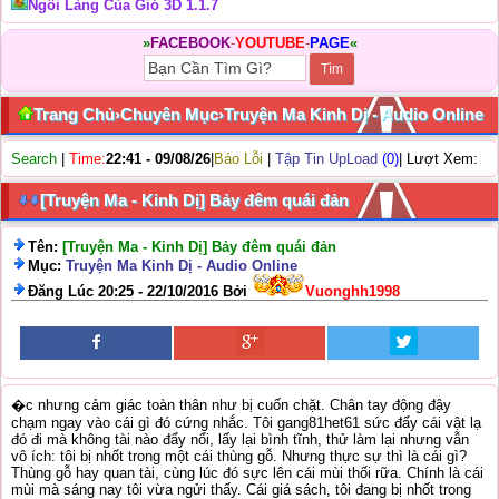
Ngôi Làng Của Gió 3D 1.1.7
»
FACEBOOK
-
YOUTUBE
-
PAGE
«
Trang Chủ
›
Chuyên Mục
›
Truyện Ma Kinh Dị - Audio Online
Search
|
Time:
22:41 - 09/08/26
|
Báo Lỗi
|
Tập Tin UpLoad
(0)
| Lượt Xem:
[Truyện Ma - Kinh Dị] Bảy đêm quái đản
Tên:
[Truyện Ma - Kinh Dị] Bảy đêm quái đản
Mục:
Truyện Ma Kinh Dị - Audio Online
Đăng Lúc 20:25 - 22/10/2016 Bởi
Vuonghh1998
�c nhưng cảm giác toàn thân như bị cuốn chặt. Chân tay động đậy
chạm ngay vào cái gì đó cứng nhắc. Tôi gang81het61 sức đẩy cái vật lạ
đó đi mà không tài nào đẩy nổi, lấy lại bình tĩnh, thử làm lại nhưng vẫn
vô ích: tôi bị nhốt trong một cái thùng gỗ. Nhưng thực sự thì là cái gì?
Thùng gỗ hay quan tài, cùng lúc đó sực lên cái mùi thối rữa. Chính là cái
mùi mà sáng nay tôi vừa ngửi thấy. Cái giá sách, tôi đang bị nhốt trong