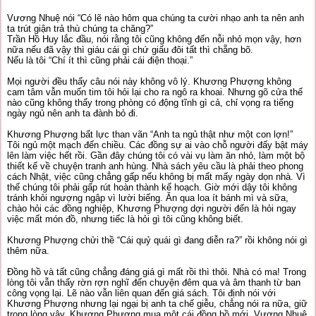
Vương Nhuệ nói “Có lẽ nào hôm qua chúng ta cười nhạo anh ta nên anh
ta trút giận trả thù chúng ta chăng?”
Trần Hồ Huy lắc đầu, nói rằng tôi cũng không đến nỗi nhỏ mọn vậy, hơn
nữa nếu đã vậy thì giáu cái gì chứ giấu đôi tất thì chẵng bõ.
Nếu là tôi “Chí ít thì cũng phải cái điện thoại.”
Mọi người đều thấy câu nói này không vô lý. Khương Phượng không
cam tâm vẫn muốn tim tôi hỏi lại cho ra ngô ra khoai. Nhưng gõ cửa thế
nào cũng không thấy trong phòng có động tĩnh gì cả, chỉ vọng ra tiếng
ngày ngủ nên anh ta đành bỏ đi.
Khương Phượng bất lực than vãn “Anh ta ngủ thật như một con lợn!”
Tôi ngủ một mạch đến chiều. Các đồng sự ai vào chỗ người đấy bật máy
lên làm việc hết rồi. Gần đây chúng tôi có vài vụ làm ăn nhỏ, làm một bộ
thiết kế về chuyện tranh anh hùng. Nhà sách yêu cầu là phải theo phong
cách Nhật, việc cũng chẳng gấp nếu không bị mất mấy ngày dọn nhà. Vì
thế chúng tôi phải gấp rút hoàn thành kế hoạch. Giờ mới dậy tôi không
tránh khỏi ngượng ngập vì lười biếng. Ăn qua loa ít bánh mì và sữa,
chào hỏi các đồng nghiệp, Khương Phượng dợi người đến là hỏi ngay
việc mất món đồ, nhưng tiếc là hỏi gì tôi cũng không biết.
Khương Phượng chửi thề “Cái quỷ quái gì đang diễn ra?” rồi không nói gì
thêm nữa.
Đồng hồ và tất cũng chẳng đáng giá gì mất rồi thì thôi. Nhà có ma! Trong
lòng tôi vẫn thấy rờn rợn nghĩ đến chuyện đêm qua và âm thanh từ ban
công vọng lại. Lẽ nào vẫn liên quan đến giá sách. Tôi định nói với
Khương Phượng nhưng lại ngại bị anh ta chế giễu, chẳng nói ra nữa, giữ
trong lòng vậy. Khương Phượng mua một cái đồng hồ mới, Vương Nhuệ