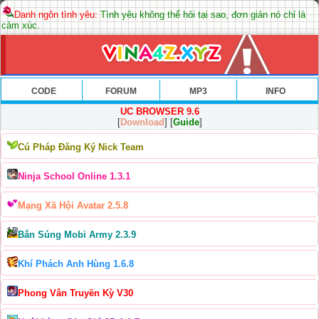
Danh ngôn tình yêu:
Tình yêu không thể hỏi tại sao, đơn giản nó chỉ là
cảm xúc.
CODE
FORUM
MP3
INFO
UC BROWSER 9.6
[
Download
] [
Guide
]
Cú Pháp Đăng Ký Nick Team
Ninja School Online 1.3.1
Mạng Xã Hội Avatar 2.5.8
Bắn Súng Mobi Army 2.3.9
Khí Phách Anh Hùng 1.6.8
Phong Vân Truyền Kỳ V30