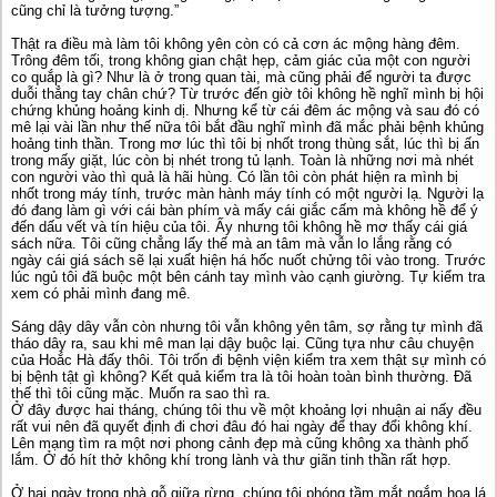
cũng chỉ là tưởng tượng.”
Thật ra điều mà làm tôi không yên còn có cả cơn ác mộng hàng đêm.
Trông đêm tối, trong không gian chật hẹp, cảm giác của một con người
co quắp là gì? Như là ở trong quan tài, mà cũng phải để người ta được
duỗi thẳng tay chân chứ? Từ trước đến giờ tôi không hề nghĩ mình bị hội
chứng khủng hoảng kinh dị. Nhưng kể từ cái đêm ác mộng và sau đó có
mê lại vài lần như thế nữa tôi bắt đầu nghĩ mình đã mắc phải bệnh khủng
hoảng tinh thần. Trong mơ lúc thì tôi bị nhốt trong thùng sắt, lúc thì bị ấn
trong mấy giặt, lúc còn bị nhét trong tủ lạnh. Toàn là những nơi mà nhét
con người vào thì quả là hãi hùng. Có lần tôi còn phát hiện ra mình bị
nhốt trong máy tính, trước màn hành máy tính có một người lạ. Người lạ
đó đang làm gì với cái bàn phím và mấy cái giắc cấm mà không hề để ý
đến dấu vết và tín hiệu của tôi. Ấy nhưng tôi không hề mơ thấy cái giá
sách nữa. Tôi cũng chẳng lấy thế mà an tâm mà vẫn lo lắng rằng có
ngày cái giá sách sẽ lại xuất hiện há hốc nuốt chửng tôi vào trong. Trước
lúc ngủ tôi đã buộc một bên cánh tay mình vào cạnh giường. Tự kiểm tra
xem có phải mình đang mê.
Sáng dậy dây vẫn còn nhưng tôi vẫn không yên tâm, sợ rằng tự mình đã
tháo dây ra, sau khi mê man lại dậy buộc lại. Cũng tựa như câu chuyện
của Hoắc Hà đấy thôi. Tôi trốn đi bệnh viện kiểm tra xem thật sự mình có
bị bệnh tật gì không? Kết quả kiểm tra là tôi hoàn toàn bình thường. Đã
thế thì tôi cũng mặc. Muốn ra sao thì ra.
Ở đây được hai tháng, chúng tôi thu về một khoảng lợi nhuận ai nấy đều
rất vui nên đã quyết định đi chơi đâu đó hai ngày để thay đổi không khí.
Lên mạng tìm ra một nơi phong cảnh đẹp mà cũng không xa thành phố
lắm. Ở đó hít thở không khí trong lành và thư giãn tinh thần rất hợp.
Ở hai ngày trong nhà gỗ giữa rừng, chúng tôi phóng tầm mắt ngắm hoa lá