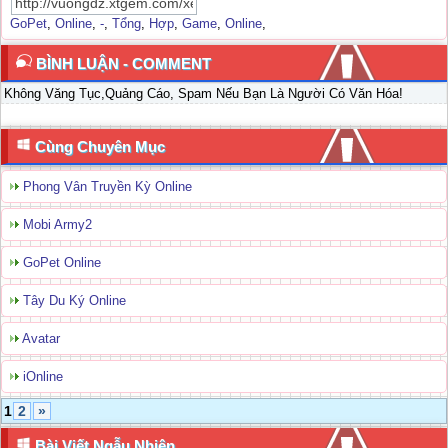
GoPet
,
Online
,
-
,
Tổng
,
Hợp
,
Game
,
Online
,
BÌNH LUẬN - COMMENT
Không Văng Tục,Quảng Cáo, Spam Nếu Bạn Là Người Có Văn Hóa!
Cùng Chuyên Mục
Phong Vân Truyền Kỳ Online
Mobi Army2
GoPet Online
Tây Du Ký Online
Avatar
iOnline
1
2
»
Bài Viết Ngẫu Nhiên