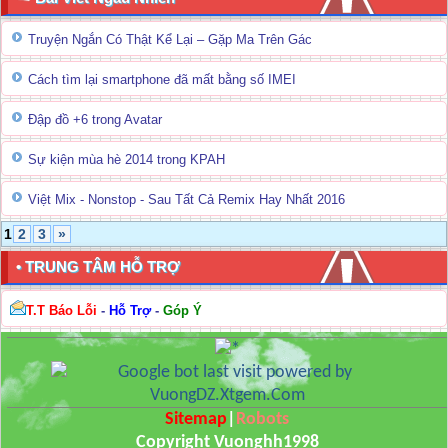
Truyện Ngắn Có Thật Kể Lại – Gặp Ma Trên Gác
Cách tìm lại smartphone đã mất bằng số IMEI
Đập đồ +6 trong Avatar
Sự kiện mùa hè 2014 trong KPAH
Việt Mix - Nonstop - Sau Tất Cả Remix Hay Nhất 2016
1
2
3
»
• TRUNG TÂM HỖ TRỢ
T.T Báo Lỗi
-
Hỗ Trợ
-
Góp Ý
Sitemap
|
Robots
Copyright Vuonghh1998