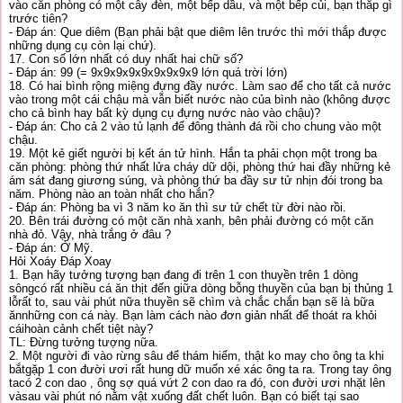
vào căn phòng có một cây đèn, một bếp dầu, và một bếp củi, bạn thắp gì
trước tiên?
- Đáp án: Que diêm (Bạn phải bật que diêm lên trước thì mới thắp được
những dụng cụ còn lại chứ).
17. Con số lớn nhất có duy nhất hai chữ số?
- Đáp án: 99 (= 9x9x9x9x9x9x9x9x9 lớn quá trời lớn)
18. Có hai bình rộng miệng đựng đầy nước. Làm sao để cho tất cả nước
vào trong một cái chậu mà vẫn biết nước nào của bình nào (không được
cho cả bình hay bất kỳ dụng cụ đựng nước nào vào chậu)?
- Đáp án: Cho cả 2 vào tủ lạnh để đông thành đá rồi cho chung vào một
chậu.
19. Một kẻ giết người bị kết án tử hình. Hắn ta phải chọn một trong ba
căn phòng: phòng thứ nhất lửa cháy dữ dội, phòng thứ hai đầy những kẻ
ám sát đang giương súng, và phòng thứ ba đầy sư tử nhịn đói trong ba
năm. Phòng nào an toàn nhất cho hắn?
- Đáp án: Phòng ba vì 3 năm ko ăn thì sư tử chết từ đời nào rồi.
20. Bên trái đường có một căn nhà xanh, bên phải đường có một căn
nhà đỏ. Vậy, nhà trắng ở đâu ?
- Đáp án: Ở Mỹ.
Hỏi Xoáy Đáp Xoay
1. Bạn hãy tưởng tượng bạn đang đi trên 1 con thuyền trên 1 dòng
sôngcó rất nhiều cá ăn thịt đến giữa dòng bỗng thuyền của bạn bị thủng 1
lỗrất to, sau vài phút nữa thuyền sẽ chìm và chắc chắn bạn sẽ là bữa
ănnhững con cá này. Bạn làm cách nào đơn giản nhất để thoát ra khỏi
cáihoàn cảnh chết tiệt này?
TL: Đừng tưởng tượng nữa.
2. Một người đi vào rừng sâu để thám hiểm, thật ko may cho ông ta khi
bắtgặp 1 con đười ươi rất hung dữ muốn xé xác ông ta ra. Trong tay ông
tacó 2 con dao , ông sợ quá vứt 2 con dao ra đó, con đười ươi nhặt lên
vàsau vài phút nó nằm vật xuống đất chết luôn. Bạn có biết tại sao