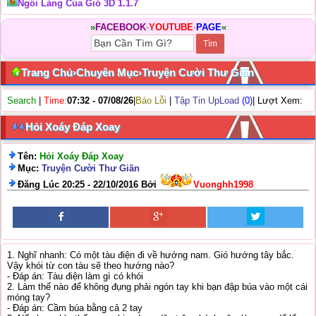
Ngôi Làng Của Gió 3D 1.1.7
»
FACEBOOK
-
YOUTUBE
-
PAGE
«
Trang Chủ
›
Chuyên Mục
›
Truyện Cười Thư Giãn
Search
|
Time:
07:32 - 07/08/26
|
Báo Lỗi
|
Tập Tin UpLoad
(0)
| Lượt Xem:
Hỏi Xoáy Đáp Xoay
Tên:
Hỏi Xoáy Đáp Xoay
Mục:
Truyện Cười Thư Giãn
Đăng Lúc 20:25 - 22/10/2016 Bởi
Vuonghh1998
1. Nghĩ nhanh: Có một tàu điện đi về hướng nam. Gió hướng tây bắc.
Vậy khói từ con tàu sẽ theo hướng nào?
- Đáp án: Tàu điện làm gì có khói
2. Làm thế nào để không đụng phải ngón tay khi bạn đập búa vào một cái
móng tay?
- Đáp án: Cầm búa bằng cả 2 tay