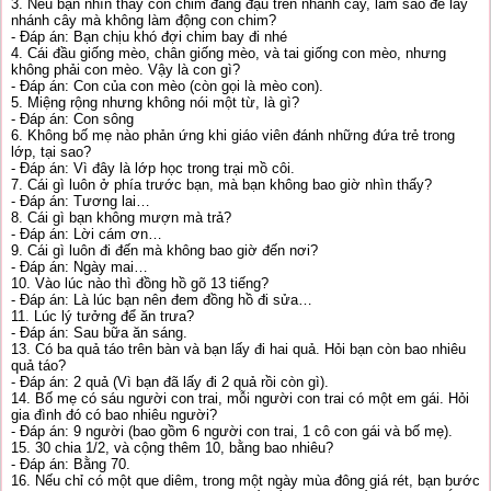
3. Nếu bạn nhìn thấy con chim đang đậu trên nhánh cây, làm sao để lấy
nhánh cây mà không làm động con chim?
- Đáp án: Bạn chịu khó đợi chim bay đi nhé
4. Cái đầu giống mèo, chân giống mèo, và tai giống con mèo, nhưng
không phải con mèo. Vậy là con gì?
- Đáp án: Con của con mèo (còn gọi là mèo con).
5. Miệng rộng nhưng không nói một từ, là gì?
- Đáp án: Con sông
6. Không bố mẹ nào phản ứng khi giáo viên đánh những đứa trẻ trong
lớp, tại sao?
- Đáp án: Vì đây là lớp học trong trại mồ côi.
7. Cái gì luôn ở phía trước bạn, mà bạn không bao giờ nhìn thấy?
- Đáp án: Tương lai…
8. Cái gì bạn không mượn mà trả?
- Đáp án: Lời cám ơn…
9. Cái gì luôn đi đến mà không bao giờ đến nơi?
- Đáp án: Ngày mai…
10. Vào lúc nào thì đồng hồ gõ 13 tiếng?
- Đáp án: Là lúc bạn nên đem đồng hồ đi sửa…
11. Lúc lý tưởng để ăn trưa?
- Đáp án: Sau bữa ăn sáng.
13. Có ba quả táo trên bàn và bạn lấy đi hai quả. Hỏi bạn còn bao nhiêu
quả táo?
- Đáp án: 2 quả (Vì bạn đã lấy đi 2 quả rồi còn gì).
14. Bố mẹ có sáu người con trai, mỗi người con trai có một em gái. Hỏi
gia đình đó có bao nhiêu người?
- Đáp án: 9 người (bao gồm 6 người con trai, 1 cô con gái và bố mẹ).
15. 30 chia 1/2, và cộng thêm 10, bằng bao nhiêu?
- Đáp án: Bằng 70.
16. Nếu chỉ có một que diêm, trong một ngày mùa đông giá rét, bạn bước