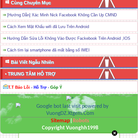
Cùng Chuyên Mục
[Hướng Dẫn] Xác Minh Nick Facebook Không Cần Up CMND
Cách Xem Mật Khẩu wifi đã Lưu Trên Android
Hướng Dẫn Sửa Lỗi Không Vào Được Fackebook Trên Android ,IOS
Cách tìm lại smartphone đã mất bằng số IMEI
Bài Viết Ngẫu Nhiên
• TRUNG TÂM HỖ TRỢ
T.T Báo Lỗi
-
Hỗ Trợ
-
Góp Ý
Sitemap
|
Robots
Copyright Vuonghh1998