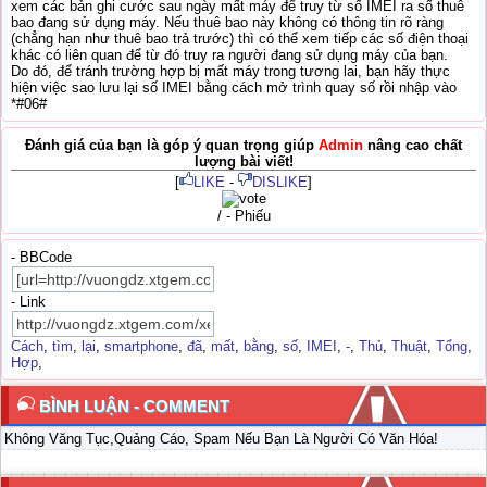
xem các bản ghi cước sau ngày mất máy để truy từ số IMEI ra số thuê
bao đang sử dụng máy. Nếu thuê bao này không có thông tin rõ ràng
(chẳng hạn như thuê bao trả trước) thì có thể xem tiếp các số điện thoại
khác có liên quan để từ đó truy ra người đang sử dụng máy của bạn.
Do đó, để tránh trường hợp bị mất máy trong tương lai, bạn hãy thực
hiện việc sao lưu lại số IMEI bằng cách mở trình quay số rồi nhập vào
*#06#
Đánh giá của bạn là góp ý quan trọng giúp
Admin
nâng cao chất
lượng bài viết!
[
LIKE
-
DISLIKE
]
/ - Phiếu
- BBCode
- Link
Cách
,
tìm
,
lại
,
smartphone
,
đã
,
mất
,
bằng
,
số
,
IMEI
,
-
,
Thủ
,
Thuật
,
Tổng
,
Hợp
,
BÌNH LUẬN - COMMENT
Không Văng Tục,Quảng Cáo, Spam Nếu Bạn Là Người Có Văn Hóa!