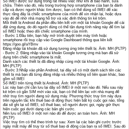
Số IMEI được sử dụng trong rất nhiều việc như khi đi bảo hành, sửa
chữa. Thêm vào đó, nếu trong trường hợp smartphone của bạn bị đánh
cắp và được người khác tìm được, bạn có thể dùng số IMEI để xác
thực rằng đây là chiếc smartphone của mình để xin nhận lại, hoặc dựa
vào đó để nhờ nhà mạng hỗ trợ và xác định thông tin kẻ trộm.
Mỗi thiết bị Android đa phần đều liên kết với một tài khoản Google để cài
đặt ứng dụng, do đó người dùng có thể tận dụng tính năng này để tìm lại
số IMEI hoặc theo dõi chiếc smartphone của mình.
- Bước 1:Đầu tiên, bạn hãy mở trình duyệt trên máy tính hoặc
smartphone rồi truy cập vào Google Dashboard thông qua liên kết
https://goo.gl/aYBmv
Đăng nhập tài khoản đã sử dụng tương ứng trên thiết bị. Ảnh: MH (PLTP)
- Bước 2: Đăng nhập vào tài khoản Google tương ứng mà bạn đã sử
dụng trên chiếc smartphone bị mất.
Danh sách các thiết bị đã đăng nhập cùng một tài khoản Google. Ảnh:
MH (PLTP)
- Bước 3:Nhấp vào phần Android, tại đây sẽ có một danh sách tên các
thiết bị mà bạn đã từng đăng nhập và nhiều thông số liên quan khác, bao
gồm số IMEI
Số IMEI trên từng thiết bị Android. Ảnh: MH (PLTP)
Lúc này bạn chỉ cần lưu lại dãy số IMEI ở một nơi nào đó. Nếu sau này
kẻ trộm có gắn SIM mới vào xài, bạn có thể liên lạc với nhà mạng để
nhờ truy tìm người đang sử dụng máy. Phương thức truy tìm này dựa
trên nguyên tắc khi thuê bao di động thực hiện bất kỳ cuộc gọi nào, tổng
đài sẽ ghi lại số IMEI, số thuê bao, số người được gọi, ngày giờ thực
hiện cuộc gọi dưới dạng các bản ghi cước.
Nên lưu số IMEI ở một nơi nào đó để được an toàn hơn. Ảnh: MH
(PLTP)
Việc truy tìm có thể theo trình tự sau: Xem lại các bản ghi cước trước
ngày mất máy để truy từ số thuê bao di động của bạn ra số IMEI. Sau đó