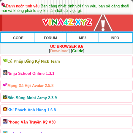
Danh ngôn tình yêu:
Bạn càng nhiệt tình với tình yêu, bạn sẽ càng thoải
mái và không phải lo sợ khi làm bất cứ việc gì.
CODE
FORUM
MP3
INFO
UC BROWSER 9.6
[
Download
] [
Guide
]
Cú Pháp Đăng Ký Nick Team
Ninja School Online 1.3.1
Mạng Xã Hội Avatar 2.5.8
Bắn Súng Mobi Army 2.3.9
Khí Phách Anh Hùng 1.6.8
Phong Vân Truyền Kỳ V30