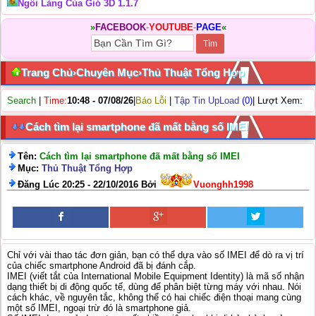
Ngôi Làng Của Gió 3D 1.1.7
»
FACEBOOK
-
YOUTUBE
-
PAGE
«
Trang Chủ
›
Chuyên Mục
›
Thủ Thuật Tổng Hợp
Search
|
Time:
10:48 - 07/08/26
|
Báo Lỗi
|
Tập Tin UpLoad
(0)
| Lượt Xem:
Cách tìm lại smartphone đã mất bằng số IMEI
Tên:
Cách tìm lại smartphone đã mất bằng số IMEI
Mục:
Thủ Thuật Tổng Hợp
Đăng Lúc 20:25 - 22/10/2016 Bởi
Vuonghh1998
Chỉ với vài thao tác đơn giản, bạn có thể dựa vào số IMEI để dò ra vị trí
của chiếc smartphone Android đã bị đánh cắp.
IMEI (viết tắt của International Mobile Equipment Identity) là mã số nhận
dạng thiết bị di động quốc tế, dùng để phân biệt từng máy với nhau. Nói
cách khác, về nguyên tắc, không thể có hai chiếc điện thoại mang cùng
một số IMEI, ngoại trừ đó là smartphone giả.