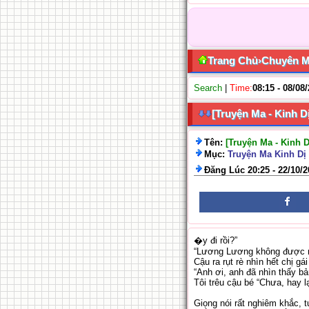
Trang Chủ
›
Chuyên 
Search
|
Time:
08:15 - 08/08
[Truyện Ma - Kinh D
Tên:
[Truyện Ma - Kinh 
Mục:
Truyện Ma Kinh Dị 
Đăng Lúc 20:25 - 22/10/
�y đi rồi?”
“Lương Lương không được nó
Cậu ra rụt rè nhìn hết chị gá
“Anh ơi, anh đã nhìn thấy bả
Tôi trêu cậu bé “Chưa, hay l
Giọng nói rất nghiêm khắc, t