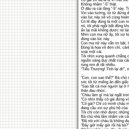
Không nhầm “-5” thật.
Ở đâu ra cái tầng “-5” này. 
Vịn vào tường, từ từ đứng dậ
vào lúc này sẽ vô cùng hoản
Có lẽ đây đúng là một con m
nó, tôi phải ngồi bất động 
ấn lại mãi không được nó làm
Nhìn con ma nữ ấy, tôi sợ b
đúng vào lúc này.
Con ma nữ này vẫn im bặt, lợ
Đúng là họa vô đơn chí, cá
soài một cái.
Tôi nhìn xung quanh chẳng có
nguồn sáng duy nhất của că
rùng rợn đi rất nhiều.
“Tiểu Thượng! Tỉnh lại đi!”,
…
“Con, con sao thế?” Bà chủ 
sóc tôi từ miếng ăn đến giấc
“Sao tất cả mọi người lại ở
thân đau nhức.
“Cháu làm gì mà lại ngất tr
“Có nhìn thấy cô gái đứng v
“Cô gái? Chỉ có mình cháu 
đang cầu xin sự phù hộ của 
Tôi chỉ còn nhớ được những g
Bà chủ nhà lẩm nhẩm vài câ
“Đã nói với cháu là không đ
“Bây giờ mấy giờ rồi hả bà?