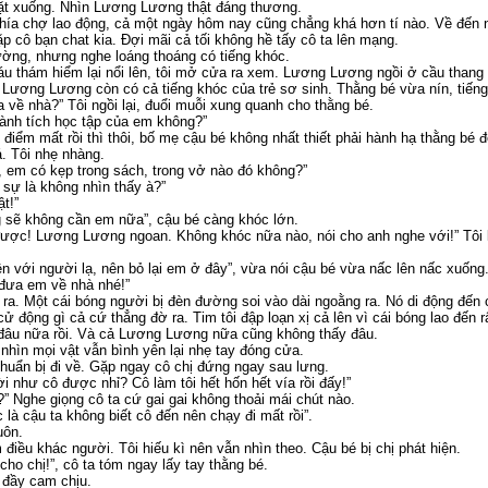
ặt xuống. Nhìn Lương Lương thật đáng thương.
 phía chợ lao động, cả một ngày hôm nay cũng chẳng khá hơn tí nào. Về đến n
ặp cô bạn chat kia. Đợi mãi cả tối không hề tấy cô ta lên mạng.
iường, nhưng nghe loáng thoáng có tiếng khóc.
 thám hiểm lại nổi lên, tôi mở cửa ra xem. Lương Lương ngồi ở cầu thang 
a Lương Lương còn có cả tiếng khóc của trẻ sơ sinh. Thằng bé vừa nín, tiếng 
ề nhà?” Tôi ngồi lại, đuổi muỗi xung quanh cho thằng bé.
hành tích học tập của em không?”
điểm mất rồi thì thôi, bố mẹ cậu bé không nhất thiết phải hành hạ thằng bé 
á. Tôi nhẹ nhàng.
, em có kẹp trong sách, trong vở nào đó không?”
 sự là không nhìn thấy à?”
t!”
ng sẽ không cần em nữa”, cậu bé càng khóc lớn.
ược! Lương Lương ngoan. Không khóc nữa nào, nói cho anh nghe với!” Tôi 
n với người lạ, nên bỏ lại em ở đây”, vừa nói cậu bé vừa nấc lên nấc xuống
đưa em về nhà nhé!”
. Một cái bóng người bị đèn đường soi vào dài ngoằng ra. Nó di động đến chỗ
ử động gì cả cứ thẳng đờ ra. Tim tôi đập loạn xị cả lên vì cái bóng lao đến
ó đâu nữa rồi. Và cả Lương Lương nữa cũng không thấy đâu.
hìn mọi vật vẫn bình yên lại nhẹ tay đóng cửa.
chuẩn bị đi về. Gặp ngay cô chị đứng ngay sau lưng.
ời như cô được nhỉ? Cô làm tôi hết hốn hết vía rồi đấy!”
” Nghe giọng cô ta cứ gai gai không thoải mái chút nào.
 là cậu ta không biết cô đến nên chạy đi mất rồi”.
uôn.
điều khác người. Tôi hiếu kì nên vẫn nhìn theo. Cậu bé bị chị phát hiện.
ho chị!”, cô ta tóm ngay lấy tay thằng bé.
ẻ đầy cam chịu.