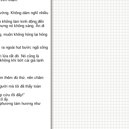
 thường. Không dám nghĩ nhiều
nh không làm kinh động đến
nhưng nó không sáng. Ấn đi
ng, muộn không hỏng lại hỏng
 ra ngoài hụt bước ngã sõng
i lửa rất đỏ. Nó cũng là
hông khí bớt cái giá lạnh
 làm thêm đủ thứ, nên chăm
gười mà tôi đã thấy toàn
p cứu rồi đấy!”
cô ấy.
ốn phương tám hương như