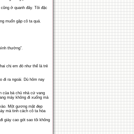
a cũng ở quanh đây. Tôi đặc
àng muốn gặp cô ta quá.
bình thường”.
ai chị em đó như thể là trẻ
áo đi ra ngoài. Dù hôm nay
ặn của bà chủ nhà cứ vang
Thang máy không đi xuống mà
 vào. Một gương mặt đẹp
này mà tinh cách cô ta hòa
i giày cao gót sao tôi không