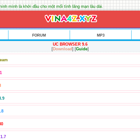
ính mình là khởi đầu cho một mối tình lãng mạn lâu dài.
FORUM
MP3
UC BROWSER 9.6
[
Download
] [
Guide
]
Team
1
8
3.9
.8
30
1.7