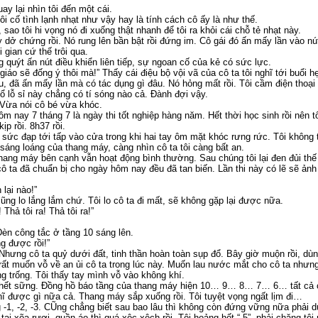
ay lại nhìn tôi đến một cái.
tôi cố tình lạnh nhạt như vậy hay là tính cách cô ấy là như thế.
sao tôi hi vọng nó đi xuống thật nhanh để tôi ra khỏi cái chỗ tẻ nhạt này.
dở chứng rồi. Nó rung lên bần bật rồi đứng im. Cô gái đó ấn mấy lần vào nút
gian cứ thế trôi qua.
 quýt ấn nút điều khiển liên tiếp, sự ngoan cố của kẻ có sức lực.
 giáo sẽ đống ý thôi mà!” Thấy cái điệu bộ vội vã của cô ta tôi nghĩ tới buổi hẹ
u, đã ấn mấy lần mà có tác dụng gì đâu. Nó hỏng mất rồi. Tôi cầm điện thoại
ổ lỗ sỉ này chẳng có tí sóng nào cả. Đành đợi vậy.
 Vừa nói cô bé vừa khóc.
m nay 7 tháng 7 là ngày thi tốt nghiệp hàng năm. Hết thời học sinh rồi nên t
p rồi. 8h37 rồi.
t sức đạp tới tấp vào cửa trong khi hai tay ôm mặt khóc rưng rức. Tôi không 
sáng loáng của thang máy, càng nhìn cô ta tôi càng bất an.
hang máy bên cạnh vẫn hoạt động bình thường. Sau chúng tôi lại đen đủi thế 
 cô ta đã chuẩn bị cho ngày hôm nay đều đã tan biến. Lần thi này có lẽ sẽ ản
 lại nào!”
 cũng lo lắng lắm chứ. Tôi lo cô ta đi mất, sẽ không gặp lại được nữa.
hả tôi ra! Thả tôi ra!”
èn công tắc ở tầng 10 sáng lên.
 được rồi!”
 Nhưng cô ta quỷ dưới đất, tinh thần hoàn toàn sụp đổ. Bây giờ muộn rồi, dù
rất muốn vỗ về an ủi cô ta trong lúc này. Muốn lau nước mắt cho cô ta nhưng
ng trống. Tôi thấy tay mình vỗ vào không khí.
chết sững. Đồng hồ báo tầng của thang máy hiện 10… 9… 8… 7… 6… tất cả cá
ghĩ được gì nữa cả. Thang máy sắp xuống rồi. Tôi tuyệt vọng ngất lịm đi…
 -1, -2, -3. CŨng chẳng biết sau bao lâu thì không còn đứng vững nữa phải d
c tai xõa rượi, quần áo thì quá xộc xệch rồi. Tôi hoảng hốt “-5”, phải chăng tô