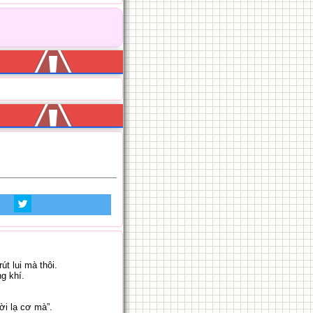
út lui mà thôi.
ng khí.
ời lạ cơ mà”.