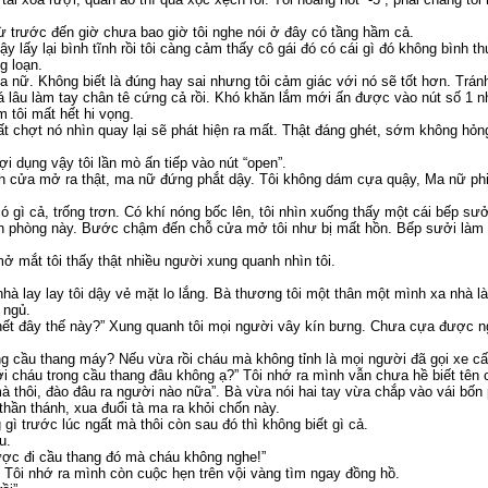
Từ trước đến giờ chưa bao giờ tôi nghe nói ở đây có tầng hầm cả.
y lấy lại bình tĩnh rồi tôi càng cảm thấy cô gái đó có cái gì đó không bình
g loạn.
a nữ. Không biết là đúng hay sai nhưng tôi cảm giác với nó sẽ tốt hơn. Trá
khá lâu làm tay chân tê cứng cả rồi. Khó khăn lắm mới ấn được vào nút số 1 
 tôi mất hết hi vọng.
ất chợt nó nhìn quay lại sẽ phát hiện ra mất. Thật đáng ghét, sớm không hỏ
i dụng vậy tôi lần mò ấn tiếp vào nút “open”.
nh cửa mở ra thật, ma nữ đứng phắt dậy. Tôi không dám cựa quậy, Ma nữ phi
 gì cả, trống trơn. Có khí nóng bốc lên, tôi nhìn xuống thấy một cái bếp sưở
n phòng này. Bước chậm đến chỗ cửa mở tôi như bị mất hồn. Bếp sưởi làm k
 mở mắt tôi thấy thật nhiều người xung quanh nhìn tôi.
nhà lay lay tôi dậy vẻ mặt lo lắng. Bà thương tôi một thân một mình xa nhà
 ngủ.
 hết đây thế này?” Xung quanh tôi mọi người vây kín bưng. Chưa cựa được n
ong cầu thang máy? Nếu vừa rồi cháu mà không tỉnh là mọi người đã gọi xe cấ
ới cháu trong cầu thang đâu không ạ?” Tôi nhớ ra mình vẫn chưa hề biết tên 
mà thôi, đào đâu ra người nào nữa”. Bà vừa nói hai tay vừa chắp vào vái b
thần thánh, xua đuổi tà ma ra khỏi chốn này.
ì trước lúc ngất mà thôi còn sau đó thì không biết gì cả.
u.
ược đi cầu thang đó mà cháu không nghe!”
” Tôi nhớ ra mình còn cuộc hẹn trên vội vàng tìm ngay đồng hồ.