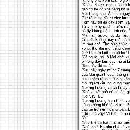
“Không phải xem đâu, 9 giờ r
“Không được, cháu còn có hẹ
gặp cô bé có khả năng kỳ lạ
Một tháng sau, Âm lịch ngày
Giờ tôi cũng đã có việc làm
Hôm nay tôi đã dậy sớm, vậy
Từ việc xảy ra lần trước mấ
bà ấy không bệnh tình của t
“Vài năm trước, lúc đó Tiểu 
Có điều không may mắn là h
im một chỗ. Thợ sửa chữa th
xong, thở dài một tiếng khó
Giờ tôi mới biết tên cô bé “
“Có người nói là Mai chết vì
ở trong đấy làm sao mà ai bi
“Sau này thì sao?”
“Sau này ngày mùng 7 tháng
của Mai quanh quẩn thang má
nhiều năm rồi dân ở đây vẫn
mọi người đều nói cũng may 
“Lương Lương và cô bé ấy là
“Không biết nhà cô bé làm g
“Nói vậy là…”
“Lương Lương ham thích vui 
cũng không khá lên được. Sa
cậu bé trở nên hoảng loạn. 
“Thì ra là vậy! Vì thế mà mọ
“Ồ!”
“Như thế thì tòa nhà này bi
“Nhà ma?” Bà chủ nhà có vẻ 