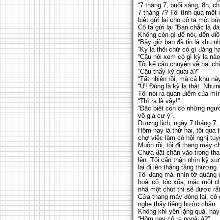
“7 tháng 7, buổi sáng, 8h, c
7 tháng 7? Tôi tính qua một
biệt gửi lại cho cô ta một 
Cô ta gửi lại “Bạn chắc là 
Không còn gì để nói, đến đi
“Bây giờ bạn đã tin là khu n
“Kỳ lạ thôi chứ có gì đáng h
“Cậu nói xem có gì kỳ lạ nào
Tôi kể câu chuyện về hai ch
“Cậu thấy kỳ quái à?”
“Tất nhiên rồi, mà cả khu nà
“Ừ! Đúng là kỳ lạ thật. Nhưn
Tôi nói ra quan điểm của mì
“Thì ra là vậy!”
“Đặc biệt còn có những ngườ
vô gia cư ý”.
Dương lịch, ngày 7 tháng 7, k
Hôm nay là thứ hai, tôi qua 
chợ việc làm có hội nghị tu
Muộn rồi, tôi đi thang máy c
Chưa đặt chân vào trong tha
lên. Tôi cẩn thận nhìn kỹ x
lại đi lên thẳng tầng thượng.
Tôi đang mải nhìn tờ quảng
hoài cổ, tóc xõa, mặc một c
nhã một chút thì sẽ được rấ
Cửa thang máy đóng lại, cô 
nghe thấy tiếng bước chân.
Không khí yên lặng quá, hay
“Hôm nay cô ra ngoài à?”