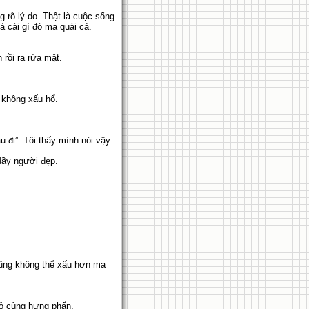
g rõ lý do. Thật là cuộc sống
à cái gì đó ma quái cả.
rồi ra rửa mặt.
e không xấu hổ.
 đi”. Tôi thấy mình nói vậy
 đầy người đẹp.
 cũng không thể xấu hơn ma
 vô cùng hưng phấn.