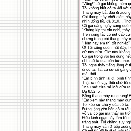
“Vâng!” cô gái không thèm qu
Tôi không biết cô ta đối với 
Thang máy bắt đầu đi xuống, 
Cái thang máy chết giẫm này 
nhìn đống hồ, đã 8:10… Thời 
Cô gái càng ngày càng cuống
“Không kịp thì xin nghỉ, thầy
Trên công tắc có nút cấp cứ
nhưng trong cái thang máy c
“Hôm nay em thì tốt nghiệp”
Ồ! Tôi cũng quên mất đấy, hô
cử này nữa. Giờ này không kị
Cô gái trông vội lên dùng hế
nhìn cô ta qua bốn bức inox 
Tôi nghe thấy tiếng động ở t
ủi cô ta. Tất cả sự cố gắng
mất thôi.
“Em bình tĩnh lại đi, bình tĩnh
Thật ra nói vậy thôi chứ tôi
“Mau mở cửa ra! Mở cửa ra! T
Đã 8:52 rồi.
Bỗng thang máy rung rung! Đ
“Em xem này thang máy dùng
Tôi kéo sự chú ý của cô ta.
Đứng lặng yên bên cô ta tôi 
vỗ vai cô gái mà thấy nó trố
Điều kinh ngạc này làm tôi 
trắng toát. Tôi chẳng suy n
Thang máy vẫn đi tiếp xuống
Cô gái thì đã lả đi vì mệt tó