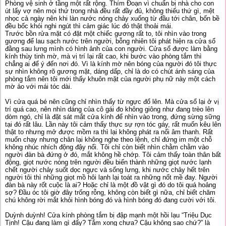
Phòng vệ sinh ở tầng một rất rộng. Thím Đoạn vì chuẩn bị nhà cho con
út lấy vợ nên mọi thứ trong nhà đều rất đầy đủ, không thiếu thứ gì, mệt
nhọc cả ngày nên khi làn nước nóng chảy xuống từ đầu tới chân, bốn bề
đều bốc khói nghi ngút thì cảm giác lúc đó thật thoải mái.
Trước bồn rửa mặt có đặt một chiếc gương rất to, tôi nhìn vào trong
gương để lau sạch nước trên người, bỗng nhiên tôi phát hiện ra cửa sổ
đằng sau lưng mình có hình ảnh của con người. Cửa sổ được làm bằng
kính thùy tinh mờ, mà vị trí lại rất cao, khi bước vào phòng tắm thì
chẳng ai để ý đến nơi đó. Vì là kính mờ nên bóng của người đó tôi thực
sự nhìn không rõ gương mặt, dáng dấp, chỉ là do có chút ánh sáng của
phòng tắm nên tôi mới thấy khuôn mặt của người phụ nữ này một cách
mờ ảo với mái tóc dài.
Vì cửa quá bé nên cũng chỉ nhìn thấy từ ngực đổ lên. Mà cửa sổ lại ở vị
trí quá cao, nên nhìn dáng của cô gái đo không giông như đang trèo lên
dòm ngó, chỉ là đặt sát mắt cửa kính để nhìn vào trong, đứng sừng sững
tại đó rất lâu. Lần này tôi cảm thấy thực sự rợn tóc gáy, rất muốn kêu lên
thật to nhưng mở được mồm ra thì lại không phát ra nổi âm thanh. Rất
muốn chạy nhưng chân lại không nghe theo lệnh, chỉ đứng im một chỗ
không nhúc nhích động đậy nổi. Tôi chỉ còn biết nhìn chằm chằm vào
người đàn bà đứng ở đó, mắt không hề chớp. Tôi cảm thấy toàn thân bất
động, giọt nước nóng trên người đều biến thành những giọt nước lạnh
chết người chảy suốt dọc ngực và sống lưng, khi nước chảy hết trên
người tôi thì những giọt mồ hôi lạnh lại toát ra những nốt mề đay. Người
đàn bà này rốt cuộc là ai? Hoặc chỉ là một đồ vật gì đó do tôi quá hoảng
sợ? Đầu óc tôi giờ đây trống rỗng, không còn biết gì nữa, chỉ biết chăm
chú không rời mắt khỏi hình bóng đó và hình bóng đó đang cười với tôi.
Duỳnh duỳnh! Cửa kính phòng tắm bị đập mạnh một hồi lạu “Triệu Dục
Tịnh! Cậu đang làm gì đấy? Tắm xong chưa? Cậu không sao chứ?” là