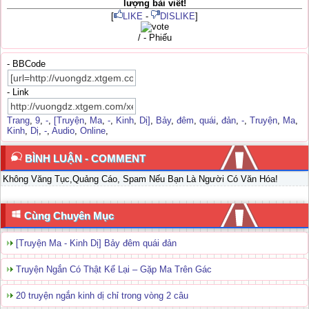
lượng bài viết!
[
LIKE
-
DISLIKE
]
/ - Phiếu
- BBCode
- Link
Trang
,
9
,
-
,
[Truyện
,
Ma
,
-
,
Kinh
,
Dị]
,
Bảy
,
đêm
,
quái
,
đản
,
-
,
Truyện
,
Ma
,
Kinh
,
Dị
,
-
,
Audio
,
Online
,
BÌNH LUẬN - COMMENT
Không Văng Tục,Quảng Cáo, Spam Nếu Bạn Là Người Có Văn Hóa!
Cùng Chuyên Mục
[Truyện Ma - Kinh Dị] Bảy đêm quái đản
Truyện Ngắn Có Thật Kể Lại – Gặp Ma Trên Gác
20 truyện ngắn kinh dị chỉ trong vòng 2 câu