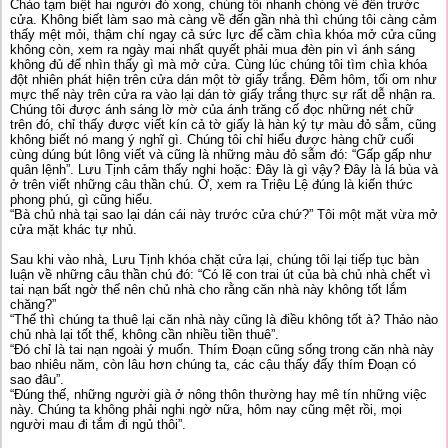
Chào tạm biệt hai người đó xong, chúng tôi nhanh chóng về đến trước
cửa. Không biết làm sao mà càng về đến gần nhà thì chúng tôi càng cảm
thấy mệt mỏi, thậm chí ngay cả sức lực để cầm chìa khóa mở cửa cũng
không còn, xem ra ngày mai nhất quyết phải mua đèn pin vì ánh sáng
không đủ để nhìn thấy gì mà mở cửa. Cùng lúc chúng tôi tìm chìa khóa
đột nhiên phát hiện trên cửa dán một tờ giấy trắng. Đêm hôm, tối om như
mực thế này trên cửa ra vào lại dán tờ giấy trắng thực sự rất dễ nhận ra.
Chúng tôi được ánh sáng lờ mờ của ánh trăng cố đọc những nét chữ
trên đó, chỉ thấy được viết kín cả tờ giấy là hàn ký tự màu đỏ sẫm, cũng
không biết nó mang ý nghĩ gì. Chúng tôi chỉ hiểu được hàng chữ cuối
cùng dúng bút lông viết và cũng là những màu đỏ sẫm đó: “Gấp gấp như
quân lệnh”. Lưu Tịnh cảm thấy nghi hoặc: Đây là gì vậy? Đây là lá bùa và
ở trên viết những câu thần chú. Ờ, xem ra Triệu Lệ đúng là kiến thức
phong phú, gì cũng hiểu.
“Bà chủ nhà tại sao lại dán cái này trước cửa chứ?” Tôi một mặt vừa mở
cửa mặt khác tự nhủ.
Sau khi vào nhà, Lưu Tịnh khóa chặt cửa lại, chúng tôi lại tiếp tục bàn
luận về những câu thần chú đó: “Có lẽ con trai út của bà chủ nhà chết vì
tai nạn bất ngờ thế nên chủ nhà cho rằng căn nhà này không tốt lắm
chăng?”
“Thế thì chúng ta thuê lại căn nhà này cũng là điều không tốt à? Thảo nào
chủ nhà lại tốt thế, không cần nhiều tiền thuê”.
“Đó chỉ là tai nạn ngoài ý muốn. Thím Đoạn cũng sống trong căn nhà này
bao nhiêu năm, còn lâu hơn chúng ta, các cậu thấy đấy thím Đoạn có
sao đâu”.
“Đúng thế, những người già ở nông thôn thường hay mê tín những việc
này. Chúng ta không phải nghi ngờ nữa, hôm nay cũng mệt rồi, mọi
người mau đi tắm đi ngủ thôi”.