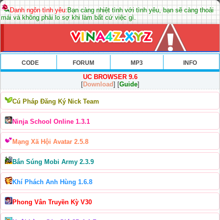
Danh ngôn tình yêu:
Bạn càng nhiệt tình với tình yêu, bạn sẽ càng thoải
mái và không phải lo sợ khi làm bất cứ việc gì.
CODE
FORUM
MP3
INFO
UC BROWSER 9.6
[
Download
] [
Guide
]
Cú Pháp Đăng Ký Nick Team
Ninja School Online 1.3.1
Mạng Xã Hội Avatar 2.5.8
Bắn Súng Mobi Army 2.3.9
Khí Phách Anh Hùng 1.6.8
Phong Vân Truyền Kỳ V30