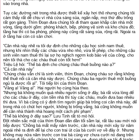
vào trong nhà.
Tuy các đường nét trong nhà được thiết kế xây hơi thô nhưng chúng tôi
cảm thấy rất dễ chịu vì nhà cửa sáng sủa, ngăn nắp, mọi thứ đều trông
rất gọn gàng. Thím Đoạn đưa chúng tôi đi tham quan khắp căn nhà một
vòng, tầng dưới gồm: phòng khách, bếp, phòng vệ sinh và kho chứa đồ;
tầng hai thì có ba phòng, phòng này cũng rất sáng sủa, rộng rãi. Ngoài ra
ở tầng hai còn có sân chơi.
“Căn nhà này nhẽ ra tôi dự định cho những cậu học sinh nam thuê,
nhưng khi nhìn thấy các cháu vừa nho nhỏ, vừa lễ phép, cho những cậu
sinh viên nam thuê thì lại sợ họ nghịch ngợm kob bảo vệ của công, cho
nên tôi thà cho các cháu thuê còn tốt hơn!”
Triệu Lệ hỏi: “Thế bà định cho chúng cháu thuê buồng nào ạ?”
“Cả căn nhà này”
“Chúng cháu vẫn chỉ là sinh viên, thím Đoạn, chúng cháu sợ rằng không
thể thuê nổi cả căn nhà này được. Chúng cháu ba người thuê một buồng
ngủ là được rồi ạ!”. Tôi tiếp lời của thím Đoạn.
“Vâng ạ! Vâng ạ!”. Hai người họ cùng hùa theo.
“Nhưng bà không muốn quá nhiều người sống ở đây, bà rất vừa lòng để
cho các cháu ở đây, còn tiền nhà thì tùy các cháu, muốn đưa bao nhiêu
thì đưa. Vì bà cũng có ý định tìm người giúp bà trông coi căn nhà này, để
trong nhà có chút hơi người, không bị trống vắng, bà cũng không muốn
để căn nhà thành nhà hoang một cách phí phạm”.
“Thế bà không ở đây sao?” Lưu Tịnh rất tò mò hỏi.
Đột nhiên sắc mặt của thím Đoạn dần dần tối sầm lại, rất lâu sau mới nói
tiếp được “Chồng bà mất mấy năm trước, căn nhà này mới xây từ năm
ngoái nhẻ ra định để lại cho con trai út của bà cưới vợ về đây ở. Nhưng
không may nửa năm trước con trai bà cùng vợ chưa cưới nó đang trên
đường đi lấy giấy chứng hôn, thì bị tai nạn xe, đụng phải xe tải đi trước