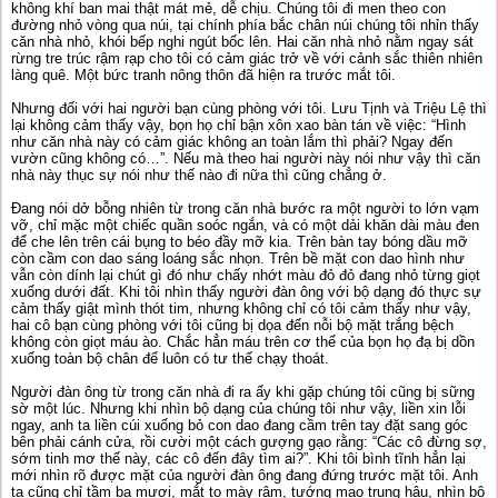
không khí ban mai thật mát mẻ, dễ chịu. Chúng tôi đi men theo con
đường nhỏ vòng qua núi, tại chính phía bắc chân núi chúng tôi nhỉn thấy
căn nhà nhỏ, khói bếp nghi ngút bốc lên. Hai căn nhà nhỏ nằm ngay sát
rừng tre trúc rậm rạp cho tôi có cảm giác trở về với cảnh sắc thiên nhiên
làng quê. Một bức tranh nông thôn đã hiện ra trước mắt tôi.
Nhưng đối với hai người bạn cùng phòng với tôi. Lưu Tịnh và Triệu Lệ thì
lại không cảm thấy vậy, bọn họ chỉ bận xôn xao bàn tán về việc: “Hình
như căn nhà này có cảm giác không an toàn lắm thì phải? Ngay đến
vườn cũng không có…”. Nếu mà theo hai người này nói như vậy thì căn
nhà này thục sự nói như thế nào đi nữa thì cũng chẳng ở.
Đang nói dở bỗng nhiên từ trong căn nhà bước ra một người to lớn vạm
vỡ, chỉ mặc một chiếc quần soóc ngắn, và có một dải khăn dài màu đen
để che lên trên cái bụng to béo đầy mỡ kia. Trên bàn tay bóng dầu mỡ
còn cầm con dao sáng loáng sắc nhọn. Trên bề mặt con dao hình như
vẫn còn dính lại chút gì đó như chấy nhớt màu đỏ đỏ đang nhỏ từng giọt
xuống dưới đất. Khi tôi nhìn thấy người đàn ông với bộ dạng đó thực sự
cảm thấy giật mình thót tim, nhưng không chỉ có tôi cảm thấy như vậy,
hai cô bạn cùng phòng với tôi cũng bị dọa đến nỗi bộ mặt trắng bệch
không còn giọt máu ào. Chắc hẳn máu trên cơ thể của bọn họ đạ bị dồn
xuống toàn bộ chân để luôn có tư thế chạy thoát.
Người đàn ông từ trong căn nhà đi ra ấy khi gặp chúng tôi cũng bị sững
sờ một lúc. Nhưng khi nhìn bộ dạng của chúng tôi như vậy, liền xin lỗi
ngay, anh ta liền cúi xuống bỏ con dao đang cầm trên tay đặt sang góc
bên phải cánh cửa, rồi cười một cách gượng gạo rằng: “Các cô đừng sợ,
sớm tinh mơ thế này, các cô đến đây tìm ai?”. Khi tôi bình tĩnh hẳn lại
mới nhìn rõ được mặt của người đàn ông đang đứng trước mặt tôi. Anh
ta cũng chỉ tầm ba mươi, mắt to mày rậm, tướng mạo trung hậu, nhìn bộ