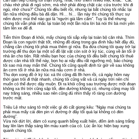
căn dặn tiếp chúng tôi thận trọng, nhắc nhở thêm nhiều việc khác. “Các
cháu nhớ phải đi ngủ sớm, mà nhớ phải đóng chặt các cửa trước khi đi
ngủ, nhớ chưa?” Chúng tôi đều biết rồi, nhưng lại bắt chúng tôi nhắc lại
lần nữa những điều bà đã dặn. Hì… hì… lần này thì chúng tôi thực sự
nếm được mùi thế nào gọi là “người già lẩm cẩm”. Tuy là thế nhưng
chúng tôi vẫn phải nhắc lại toàn bộ một lần nữa lời bà nói thì bà mới yên
tâm lên xe để đi.
Tiễn thím Đoạn đi khỏi, mấy chúng tôi sắp xếp lại toàn bộ căn nhà. Thím
Đoạn là con người thật tốt, những đồ dùng trong gia đình hầu hết đầy đủ,
chẳng cần chúng tôi phải mua thêm gì nữa. Ba đứa chúng tôi quay trở lại
trường để thu dọn lại một số đồ lặt vặt còn sót ở ký túc, cùng về ăn tối ở
nhà ăn cho tiện. Rất nhiều bạn học của chúng tôi đều biết chúng tôi thuê
được căn nhà tốt thế này, bọn họ ai nấy đều rất ngưỡng mộ, bảo chúng
tôi sao mà may mắn thế. Chúng tôi cũng quyết định từ giờ về sau không
ăn cơm tối ở nhà ăn nữa mà nấu cơm ở nhà.
Thu dọn xong đồ ở ký túc xá thì cũng đã 8h hơn rồi, cả ngày hôm nay
thời gian trôi đi thật nhanh, chúng tôi cũng vất vả cả ngày trời nên chỉ
muốn có thể được dậy muộn. Đi ra khỏi cổng sau trường được một đoạn
không xa thì trời cũng sập tối, đèn đường không có, nhưng cũng may tối
nay trăng sáng, nhiều sao nên cũng đủ nhìn thấy rõ ràng con đường
trước mặt.
Triệu Lệ như sáng tỏ một việc gì đó cất giọng kêu: “Ngày mai chúng ta
phải mua mấy cái đèn pin vì đường ở đây tối quá lại không có đèn
đường”.
Vừa nói dứt lời, đám cỏ xung quanh bỗng xuất hiện, đốm ánh sáng trắng
bay lên làm thắp sáng lên màu xanh của cỏ. Lúc ẩn lúc hiện bay xung
quanh chúng tôi.