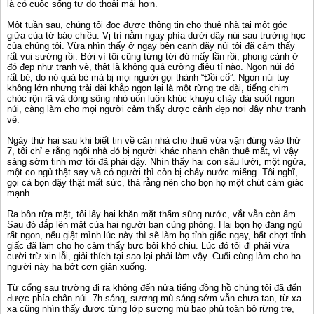
là có cuộc sống tự do thoải mái hơn.
Một tuần sau, chúng tôi đọc được thông tin cho thuê nhà tại một góc
giữa của tờ báo chiều. Vị trí nằm ngay phía dưới dãy núi sau trường học
của chúng tôi. Vừa nhìn thấy ở ngay bên cạnh dãy núi tôi đã cảm thấy
rất vui sướng rồi. Bởi vì tôi cũng từng tới đó mấy lần rồi, phong cảnh ở
đó đẹp như tranh vẽ, thật là không quá cường điệu tí nào. Ngọn núi đó
rất bé, do nó quá bé mà bị mọi người gọi thành “Đồi cổ”. Ngọn núi tuy
không lớn nhưng trải dài khắp ngọn lại là một rừng tre dài, tiếng chim
chóc rộn rã và dòng sông nhỏ uốn luôn khúc khuỷu chảy dài suốt ngọn
núi, càng làm cho mọi người cảm thấy được cảnh đẹp nơi đây như tranh
vẽ.
Ngày thứ hai sau khi biết tin về căn nhà cho thuê vừa vặn đúng vào thứ
7, tôi chỉ e rằng ngôi nhà đó bị người khác nhanh chân thuê mất, vì vậy
sáng sớm tinh mơ tôi đã phải dậy. Nhìn thấy hai con sâu lười, một ngửa,
một co ngủ thật say và có người thì còn bị chảy nước miếng. Tôi nghĩ,
gọi cả bọn dậy thật mất sức, thà rằng nên cho bọn họ một chút cảm giác
mạnh.
Ra bồn rửa mặt, tôi lấy hai khăn mặt thấm sũng nước, vắt vẫn còn ấm.
Sau đó đắp lên mặt của hai người bạn cùng phòng. Hai bọn họ đang ngủ
rất ngon, nếu giật mình lúc này thì sẽ làm họ tỉnh giấc ngay, bất chợt tỉnh
giấc đã làm cho họ cảm thấy bực bội khó chịu. Lúc đó tôi đi phải vừa
cười trừ xin lỗi, giải thích tại sao lại phải làm vậy. Cuối cùng làm cho ha
người này hạ bớt cơn giận xuống.
Từ cổng sau trường đi ra không đến nửa tiếng đồng hồ chúng tôi đã đến
được phía chân núi. 7h sáng, sương mù sáng sớm vẫn chưa tan, từ xa
xa cũng nhìn thấy được từng lớp sương mù bao phủ toàn bộ rừng tre,