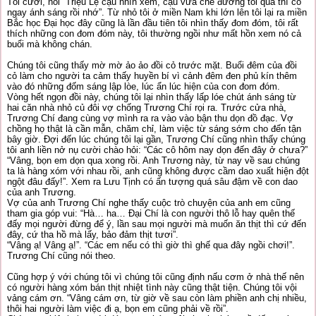
Tôi cười, nói “Triệu Lệ cậu nhìn xem, cậu vừa chê đường tối qua thì có
ngay ánh sáng rồi nhớ”. Từ nhỏ tôi ở miền Nam khi lớn lên tôi lại ra miền
Bắc học Đại học đây cũng là lần đầu tiên tôi nhìn thấy đom đóm, tôi rất
thích những con đom đóm này, tôi thường ngồi như mất hồn xem nó cả
buổi mà không chán.
Chúng tôi cũng thấy mờ mờ ảo ảo đồi cỏ trước mặt. Buổi đêm của đồi
cỏ làm cho người ta cảm thấy huyền bí vì cảnh đêm đen phủ kín thêm
vào đó những đốm sáng lập lòe, lúc ẩn lúc hiện của con đom đóm.
Vòng hết ngọn đồi này, chúng tôi lại nhìn thấy lấp lóe chút ánh sáng từ
hai căn nhà nhỏ củ đôi vợ chống Trương Chí rọi ra. Trước cửa nhà,
Trương Chí đang cùng vợ mình ra ra vào vào bận thu dọn đồ đạc. Vợ
chồng họ thật là cần mẫn, chăm chỉ, làm việc từ sáng sớm cho đến tận
bây giờ. Đợi đến lúc chúng tôi lại gần, Trương Chí cũng nhìn thấy chúng
tôi anh liền nở nụ cười chào hỏi: “Các cô hôm nay dọn đến đây ở chưa?”
“Vâng, bọn em dọn qua xong rồi. Anh Trương này, từ nay về sau chúng
ta là hàng xóm với nhau rồi, anh cũng không được cầm dao xuất hiện đột
ngột đâu đấy!”. Xem ra Lưu Tịnh có ấn tượng quá sâu đậm về con dao
của anh Trương.
Vợ của anh Trương Chí nghe thấy cuộc trò chuyện của anh em cũng
tham gia góp vui: “Hà… ha… Đại Chí là con người thô lỗ hay quên thế
đấy mọi người đừng để ý, lần sau mọi người mà muốn ăn thịt thì cứ đến
đây, cứ tha hồ mà lấy, bảo đảm thịt tươi”.
“Vâng ạ! Vâng ạ!”. “Các em nếu có thì giờ thì ghế qua đây ngồi chơi!”.
Trương Chí cũng nói theo.
Cũng hợp ý với chúng tôi vì chúng tôi cũng định nấu cơm ở nhà thế nên
có người hàng xóm bán thịt nhiệt tình này cũng thật tiện. Chúng tôi vội
vảng cám ơn. “Vâng cám ơn, từ giờ về sau còn làm phiền anh chị nhiều,
thôi hai người làm việc đi ạ, bọn em cũng phải về rồi”.