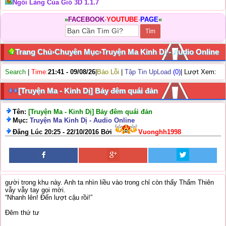
Ngôi Làng Của Gió 3D 1.1.7
»
FACEBOOK
-
YOUTUBE
-
PAGE
«
Trang Chủ
›
Chuyên Mục
›
Truyện Ma Kinh Dị - Audio Online
Search
|
Time:
21:41 - 09/08/26
|
Báo Lỗi
|
Tập Tin UpLoad
(0)
| Lượt Xem:
[Truyện Ma - Kinh Dị] Bảy đêm quái đản
Tên:
[Truyện Ma - Kinh Dị] Bảy đêm quái đản
Mục:
Truyện Ma Kinh Dị - Audio Online
Đăng Lúc 20:25 - 22/10/2016 Bởi
Vuonghh1998
gười trong khu này. Anh ta nhìn liều vào trong chỉ còn thấy Thẩm Thiên
vẫy vẫy tay gọi mời.
“Nhanh lên! Đến lượt cậu rồi!”
Đêm thứ tư