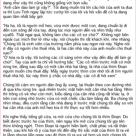
dạng như vậy thì cũng không giống với bọn xấu.
“Anh cầm dao làm gì vậy?”. Tôi đang muốn trả lời câu hỏi của anh ta đua
ra thì Lưu Tịnh ngay lập tức cướp lời của tôi và hỏi vấn đề cô ta đang
quan tâm nhất bây giờ.
“Ha ha, tôi là người mổ heo, vừa mới được một con, đang chuẩn bị đi
đến con sông để rửa tay, đúng lúc mọi người đến và nhìn thấy như
vya65. Thật ngại quá, không làm cho các cô sợ chứ?”. Không ngờ bên
ngoài cục mịch thơ lớ như vậy, nói chuyện thì rất khách khí, nhẹ nhàng.
“Chúng tôi là sinh viên của trường nằm phía sau ngọn núi này. Nghe nói
ở đây có người cho thuê nhà, là hai căn nhà này của anh muốn cho thuê
sao?”
“Ờ hóa ra là vậy, tôi tưởng các cô sáng sớm như vậy đến đây để làm gì
chứ!”. Tay của anh ta chỉ về hướng bắc: “Các cô nhìn trước mắt có một
rừng tre, đằng sau đấy có một căn nhà hai tầng, là nhà của thím Đoạn
người muốn cho thuê đấy. Mấy ngày trước thím còn nhở tôi đi tìm người
thuê nhà hộ, lúc này thím ý chắc có nhà đấy, các cô đi hỏi xem”.
Chúng tôi cảm ơn người đàn ông ấy xong, lại thuận theo con đường nhỏ
đi qua khu rừng tre, quả nhiên trước mặt hiện một căn nhà hai tầng. Nhìn
thì trông có vẻ như còn mới, kiểu dáng của căn nhà cũng rất khác lạ, ở
trên con sông nhỏ trước cửa có một chiếc cầu làm bằng đá. Ba chúng tôi
nhìn nhau, đều cười rằng căn nhà đang ở trước mặt chúng tôi đây so với
hai căn nhà của anh mổ heo kia ở thì thực sự tốt hơn nhiều.
Khi nghe thấy tiếng gõ cửa, ra mở cửa cho chúng tôi là thím Đoạn. Do
biết được trước họ của thím, nên ngay khi mở cửa chúng tôi gọi tên
thím không ngớt. Thím Đoạn là người hiền lành, chất phác và rất thân
thiện, sau khi hỏi rõ ý của bọn tôi đến đây thì sắc mặt của thím lộ ra vẻ
lo lắng nhưng liền ngay sau đó thím tỏ ra vui vẻ hơn và mời chúng tôi