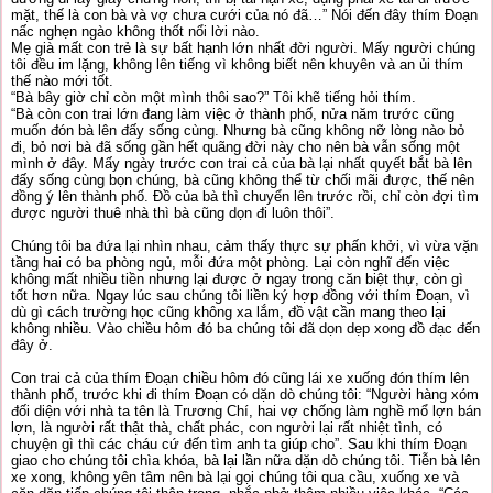
mặt, thế là con bà và vợ chưa cưới của nó đã…” Nói đến đây thím Đoạn
nấc nghẹn ngào không thốt nổi lời nào.
Mẹ già mất con trẻ là sự bất hạnh lớn nhất đời người. Mấy người chúng
tôi đều im lặng, không lên tiếng vì không biết nên khuyên và an ủi thím
thế nào mới tốt.
“Bà bây giờ chỉ còn một mình thôi sao?” Tôi khẽ tiếng hỏi thím.
“Bà còn con trai lớn đang làm việc ở thành phố, nửa năm trước cũng
muốn đón bà lên đấy sống cùng. Nhưng bà cũng không nỡ lòng nào bỏ
đi, bỏ nơi bà đã sống gần hết quãng đời này cho nên bà vẫn sống một
mình ở đây. Mấy ngày trước con trai cả của bà lại nhất quyết bắt bà lên
đấy sống cùng bọn chúng, bà cũng không thể từ chối mãi được, thế nên
đồng ý lên thành phố. Đồ của bà thì chuyển lên trước rồi, chỉ còn đợi tìm
được người thuê nhà thì bà cũng dọn đi luôn thôi”.
Chúng tôi ba đứa lại nhìn nhau, cảm thấy thực sự phấn khởi, vì vừa vặn
tầng hai có ba phòng ngủ, mỗi đứa một phòng. Lại còn nghĩ đến việc
không mất nhiều tiền nhưng lại được ở ngay trong căn biệt thự, còn gì
tốt hơn nữa. Ngay lúc sau chúng tôi liền ký hợp đồng với thím Đoạn, vì
dù gì cách trường học cũng không xa lắm, đồ vật cần mang theo lại
không nhiều. Vào chiều hôm đó ba chúng tôi đã dọn dẹp xong đồ đạc đến
đây ở.
Con trai cả của thím Đoạn chiều hôm đó cũng lái xe xuống đón thím lên
thành phố, trước khi đi thím Đoạn có dặn dò chúng tôi: “Người hàng xóm
đối diện với nhà ta tên là Trương Chí, hai vợ chống làm nghề mổ lợn bán
lợn, là người rất thật thà, chất phác, con người lại rất nhiệt tình, có
chuyện gì thì các cháu cứ đến tìm anh ta giúp cho”. Sau khi thím Đoạn
giao cho chúng tôi chìa khóa, bà lại lần nữa dặn dò chúng tôi. Tiễn bà lên
xe xong, không yên tâm nên bà lại gọi chúng tôi qua cầu, xuống xe và