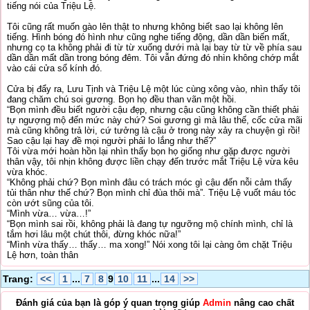
tiếng nói của Triệu Lệ.
Tôi cũng rất muốn gào lên thật to nhưng không biết sao lại không lên
tiếng. Hình bóng đó hình như cũng nghe tiếng động, dần dần biến mất,
nhưng cọ ta không phải đi từ từ xuống dưới mà lại bay từ từ về phía sau
dần dần mất dần trong bóng đêm. Tôi vẫn đứng đó nhìn không chớp mắt
vào cái cửa sổ kính đó.
Cửa bị đẩy ra, Lưu Tịnh và Triệu Lệ một lúc cùng xông vào, nhìn thấy tôi
đang chăm chú soi gương. Bọn họ đều than vãn một hồi.
“Bọn mình đều biết người cậu đẹp, nhưng cậu cũng không cần thiết phải
tự ngượng mộ đến mức này chứ? Soi gương gì mà lâu thế, cốc cửa mãi
mà cũng không trả lời, cứ tưởng là cậu ở trong này xảy ra chuyện gì rồi!
Sao cậu lại hay đề mọi người phải lo lắng như thế?”
Tôi vừa mới hoàn hồn lại nhìn thấy bọn họ giống như gặp được người
thân vậy, tôi nhịn không được liền chạy đến trước mắt Triệu Lệ vừa kêu
vừa khóc.
“Không phải chứ? Bọn mình đâu có trách móc gì cậu đến nỗi cảm thấy
tủi thân như thế chứ? Bọn mình chỉ đùa thôi mà”. Triệu Lệ vuốt máu tóc
còn ướt sũng của tôi.
“Mình vừa… vừa…!”
“Bọn mình sai rồi, không phải là đang tự ngưỡng mộ chính mình, chỉ là
tắm hơi lâu một chút thôi, đừng khóc nữa!”
“Mình vừa thấy… thấy… ma xong!” Nói xong tôi lại càng ôm chặt Triệu
Lệ hơn, toàn thân
Trang:
<<
1
...
7
8
9
10
11
...
14
>>
Đánh giá của bạn là góp ý quan trọng giúp
Admin
nâng cao chất