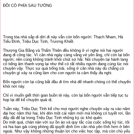
ĐỒI CÓ PHÍA SAU TƯỜNG
Trong tòa nhà sắp di dời đi này vẫn còn bốn người: Thạch Nham, Hà
Tiểu Đình, Triệu Dục Tịnh, Trương Khiết.
Thượng Gia Bằng và Thẩm Thiên đều không ở vì nghe nói hai người
đang đi công tác. Vì căn nhà ngày càng vắng vẻ yên ắng, chỉ còn lại bốn
người, nên cùng không tránh khỏi chút sợ hãi. Nói chuyện tại hành lang
có tiếng âm thanh vọng lại như thể có rất nhiều người đang cùng lúc nói
chuyện vậy. Thực sự quá trống trải, sống ở căn nhà này dù chẳng có
chuyện gì xảy ra cũng làm cho con người ta cảm thấy đa nghi.
Bốn người còn lại cũng bắt đầu đi tìm nhà để nhanh chóng có thể chuyển
khỏi nơi này.
Chỉ vì muốn giết thời gian buồn tẻ này, còn lại bốn người vẫn tiếp tục tụ
họp lại để kể chuyện quái dị.
Tuần này, Triệu Dục Tỉnh kể cho mọi người nghe chuyện xảy ra vào năm
đại học năm thứ hai, khi đón một cái năm mới mà không có tuyết rơi, lần
đấy đã để lại trong Triệu Dục Tịnh những ký úc khó quên.
Do mệt quá, chán nản với sự ồn ào và quy tắc của cuộc sống ký túc, tôi
và hia bạn gái cùng phòng đã quyết định tìm căn nhà yên tĩnh hơn ở bên
ngoài. Như vậy không những thuận lợi cho việc học tập, mà còn chủ yếu