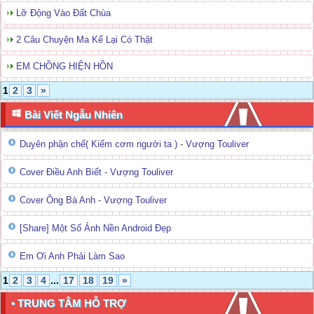
Lỡ Động Vào Đất Chùa
2 Câu Chuyện Ma Kể Lại Có Thật
EM CHỒNG HIỆN HỒN
1
2
3
»
Bài Viết Ngẫu Nhiên
Duyên phận chế( Kiếm cơm người ta ) - Vượng Touliver
Cover Điều Anh Biết - Vượng Touliver
Cover Ông Bà Anh - Vượng Touliver
[Share] Một Số Ảnh Nền Android Đẹp
Em Ơi Anh Phải Làm Sao
1
2
3
4
...
17
18
19
»
• TRUNG TÂM HỖ TRỢ