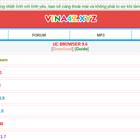
ng nhiệt tình với tình yêu, bạn sẽ càng thoải mái và không phải lo sợ khi làm
FORUM
MP3
UC BROWSER 9.6
[
Download
] [
Guide
]
Team
1
8
3.9
.8
30
1.7