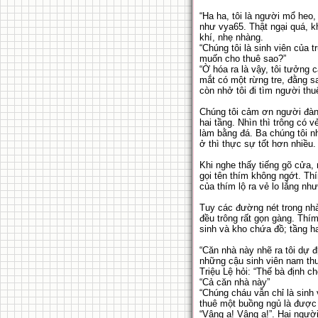
“Ha ha, tôi là người mổ heo
như vya65. Thật ngại quá, k
khí, nhẹ nhàng.
“Chúng tôi là sinh viên của
muốn cho thuê sao?”
“Ờ hóa ra là vậy, tôi tưởng
mắt có một rừng tre, đằng s
còn nhở tôi đi tìm người thu
Chúng tôi cảm ơn người đàn 
hai tầng. Nhìn thì trông có
làm bằng đá. Ba chúng tôi n
ở thì thực sự tốt hơn nhiều.
Khi nghe thấy tiếng gõ cửa,
gọi tên thím không ngớt. Thí
của thím lộ ra vẻ lo lắng nh
Tuy các đường nét trong nhà
đều trông rất gọn gàng. Thí
sinh và kho chứa đồ; tầng ha
“Căn nhà này nhẽ ra tôi dự 
những cậu sinh viên nam thu
Triệu Lệ hỏi: “Thế bà định 
“Cả căn nhà này”
“Chúng cháu vẫn chỉ là sinh
thuê một buồng ngủ là được r
“Vâng ạ! Vâng ạ!”. Hai ngườ