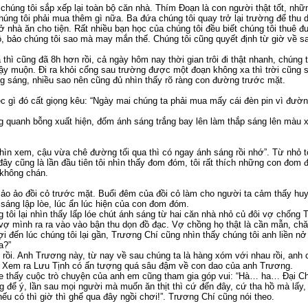
chúng tôi sắp xếp lại toàn bộ căn nhà. Thím Đoạn là con người thật tốt, nhữ
úng tôi phải mua thêm gì nữa. Ba đứa chúng tôi quay trở lại trường để thu dọ
 ở nhà ăn cho tiện. Rất nhiều bạn học của chúng tôi đều biết chúng tôi thuê đ
, bảo chúng tôi sao mà may mắn thế. Chúng tôi cũng quyết định từ giờ về s
thì cũng đã 8h hơn rồi, cả ngày hôm nay thời gian trôi đi thật nhanh, chúng t
y muộn. Đi ra khỏi cổng sau trường được một đoạn không xa thì trời cũng s
g sáng, nhiều sao nên cũng đủ nhìn thấy rõ ràng con đường trước mặt.
ệc gì đó cất giọng kêu: “Ngày mai chúng ta phải mua mấy cái đèn pin vì đườn
g quanh bỗng xuất hiện, đốm ánh sáng trắng bay lên làm thắp sáng lên màu x
nhìn xem, cậu vừa chê đường tối qua thì có ngay ánh sáng rồi nhớ”. Từ nhỏ t
đây cũng là lần đầu tiên tôi nhìn thấy đom đóm, tôi rất thích những con đom
không chán.
ảo ảo đồi cỏ trước mặt. Buổi đêm của đồi cỏ làm cho người ta cảm thấy hu
áng lập lòe, lúc ẩn lúc hiện của con đom đóm.
 tôi lại nhìn thấy lấp lóe chút ánh sáng từ hai căn nhà nhỏ củ đôi vợ chống
ợ mình ra ra vào vào bận thu dọn đồ đạc. Vợ chồng họ thật là cần mẫn, chă
 đến lúc chúng tôi lại gần, Trương Chí cũng nhìn thấy chúng tôi anh liền nở
a?”
 rồi. Anh Trương này, từ nay về sau chúng ta là hàng xóm với nhau rồi, an
”. Xem ra Lưu Tịnh có ấn tượng quá sâu đậm về con dao của anh Trương.
 thấy cuộc trò chuyện của anh em cũng tham gia góp vui: “Hà… ha… Đại Chí
 để ý, lần sau mọi người mà muốn ăn thịt thì cứ đến đây, cứ tha hồ mà lấy, 
ếu có thì giờ thì ghế qua đây ngồi chơi!”. Trương Chí cũng nói theo.