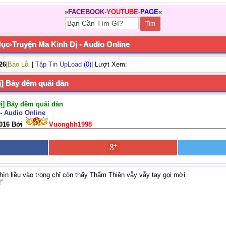
»
FACEBOOK
-
YOUTUBE
-
PAGE
«
Mục
›
Truyện Ma Kinh Dị - Audio Online
/26
|
Báo Lỗi
|
Tập Tin UpLoad
(0)
| Lượt Xem:
ị] Bảy đêm quái đản
Dị] Bảy đêm quái đản
- Audio Online
2016 Bởi
Vuonghh1998
hìn liều vào trong chỉ còn thấy Thẩm Thiên vẫy vẫy tay gọi mời.
!”