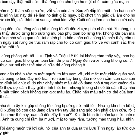
ả bọn dậy thật mất sức, thà rằng nên cho bọn họ một chút cảm giác mạnh.
 khăn mặt thấm sũng nước, vắt vẫn còn ấm. Sau đó đắp lên mặt của hai ngườ
ật mình lúc này thì sẽ làm họ tỉnh giấc ngay, bất chợt tỉnh giấc đã làm cho h
rừ xin lỗi, giải thích tại sao lại phải làm vậy. Cuối cùng làm cho ha người n
hông đến nửa tiếng đồng hồ chúng tôi đã đến được phía chân núi. 7h sáng,
n thấy được từng lớp sương mù bao phủ toàn bộ rừng tre, không khí ban mai
ờng nhỏ vòng qua núi, tại chính phía bắc chân núi chúng tôi nhỉn thấy căn n
 ngay sát rừng tre trúc rậm rạp cho tôi có cảm giác trở về với cảnh sắc thi
ước mắt tôi.
cùng phòng với tôi. Lưu Tịnh và Triệu Lệ thì lại không cảm thấy vậy, bọn họ
y có cảm giác không an toàn lắm thì phải? Ngay đến vườn cũng không có…”.
 thục sự nói như thế nào đi nữa thì cũng chẳng ở.
rong căn nhà bước ra một người to lớn vạm vỡ, chỉ mặc một chiếc quần soó
 cái bụng to béo đầy mỡ kia. Trên bàn tay bóng dầu mỡ còn cầm con dao sán
n dính lại chút gì đó như chấy nhớt màu đỏ đỏ đang nhỏ từng giọt xuống dưới
ó thực sự cảm thấy giật mình thót tim, nhưng không chỉ có tôi cảm thấy nh
 bộ mặt trắng bệch không còn giọt máu ào. Chắc hẳn máu trên cơ thể của bọn 
thoát.
nhà đi ra ấy khi gặp chúng tôi cũng bị sững sờ một lúc. Nhưng khi nhìn bộ d
ền cúi xuống bỏ con dao đang cầm trên tay đặt sang góc bên phải cánh cửa, r
tinh mơ thế này, các cô đến đây tìm ai?”. Khi tôi bình tĩnh hẳn lại mới nhì
. Anh ta cũng chỉ tầm ba mươi, mắt to mày rậm, tướng mạo trung hậu, nhìn
ôi đang muốn trả lời câu hỏi của anh ta đua ra thì Lưu Tịnh ngay lập tức cướ
y giờ.