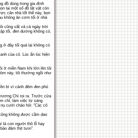
ng đồ dùng trong gia đình
n lại một số đồ lặt vặt còn
ược căn nhà tốt thế này, bọn
au không ăn cơm tối ở nhà
ôi cũng vất vả cả ngày trời
ập tối, đèn đường không có,
g ở đây tối quá lại không có
anh của cỏ. Lúc ẩn lúc hiện
ôi ở miền Nam khi lớn lên tôi
 đóm này, tôi thường ngồi như
yền bí vì cảnh đêm đen phủ
 Trương Chí rọi ra. Trước cửa
m chỉ, làm việc từ sáng
 nụ cười chào hỏi: “Các cô
h cũng không được cầm dao
 là con người thô lỗ hay
bảo đảm thịt tươi”.