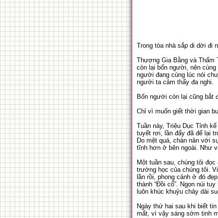
Trong tòa nhà sắp di dời đi
Thượng Gia Bằng và Thẩm Th
còn lại bốn người, nên cùng 
người đang cùng lúc nói chu
người ta cảm thấy đa nghi.
Bốn người còn lại cũng bắt 
Chỉ vì muốn giết thời gian bu
Tuần này, Triệu Dục Tỉnh k
tuyết rơi, lần đấy đã để lại
Do mệt quá, chán nản với sự
tĩnh hơn ở bên ngoài. Như v
Một tuần sau, chúng tôi đọc 
trường học của chúng tôi. Vừ
lần rồi, phong cảnh ở đó đẹp
thành “Đồi cổ”. Ngọn núi tuy
luôn khúc khuỷu chảy dài su
Ngày thứ hai sau khi biết ti
mất, vì vậy sáng sớm tinh m