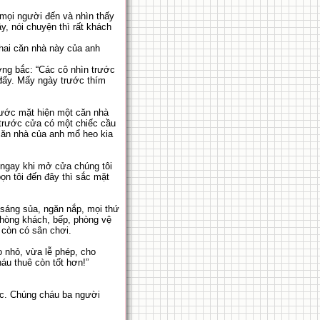
 mọi người đến và nhìn thấy
, nói chuyện thì rất khách
 hai căn nhà này của anh
ớng bắc: “Các cô nhìn trước
 đấy. Mấy ngày trước thím
rước mặt hiện một căn nhà
ỏ trước cửa có một chiếc cầu
căn nhà của anh mổ heo kia
 ngay khi mở cửa chúng tôi
bọn tôi đến đây thì sắc mặt
 sáng sủa, ngăn nắp, mọi thứ
phòng khách, bếp, phòng vệ
i còn có sân chơi.
o nhỏ, vừa lễ phép, cho
áu thuê còn tốt hơn!”
ợc. Chúng cháu ba người