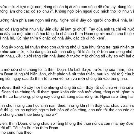
, vừa mới được một con, đang chuẩn bị đi đến con sông để rửa tay, đúng lúc
hông làm cho các cô sợ chứ?”. Không ngờ bên ngoài cục mịch thơ lớ như vậy
 trường nằm phía sau ngọn núi này. Nghe nói ở đây có người cho thuê nhà, là
 các cô sáng sớm như vậy đến đây để làm gì chứ!”. Tay của anh ta chỉ về hư
au đấy có một căn nhà hai tầng, là nhà của thím Đoạn người muốn cho thuê
ê nhà hộ, lúc này thím ý chắc có nhà đấy, các cô đi hỏi xem”.
ông ấy xong, lại thuận theo con đường nhỏ đi qua khu rừng tre, quả nhiên t
 vẻ như còn mới, kiểu dáng của căn nhà cũng rất khác lạ, ở trên con sông nh
hìn nhau, đều cười rằng căn nhà đang ở trước mặt chúng tôi đây so với hai 
 ra mở cửa cho chúng tôi là thím Đoạn. Do biết được trước họ của thím, nên
m Đoạn là người hiền lành, chất phác và rất thân thiện, sau khi hỏi rõ ý của 
ưng liền ngay sau đó thím tỏ ra vui vẻ hơn và mời chúng tôi vào trong nhà.
 được thiết kế xây hơi thô nhưng chúng tôi cảm thấy rất dễ chịu vì nhà cửa
m Đoạn đưa chúng tôi đi tham quan khắp căn nhà một vòng, tầng dưới gồm: 
i thì có ba phòng, phòng này cũng rất sáng sủa, rộng rãi. Ngoài ra ở tầng ha
định cho những cậu học sinh nam thuê, nhưng khi nhìn thấy các cháu vừa nh
ê thì lại sợ họ nghịch ngợm kob bảo vệ của công, cho nên tôi thà cho các ch
cho chúng cháu thuê buồng nào ạ?”
 viên, thím Đoạn, chúng cháu sợ rằng không thể thuê nổi cả căn nhà này đư
ồi ạ!”. Tôi tiếp lời của thím Đoạn.
i họ cùng hùa theo.