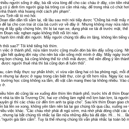
iều người sống ở đây, bà rất vừa lòng để cho các cháu ở đây, còn tiền nhà
g có ý định tìm người giúp bà trông coi căn nhà này, để trong nhà có chút hơ
nhà thành nhà hoang một cách phí phạm”.
ưu Tịnh rất tò mò hỏi.
Đoạn dần dần tối sầm lại, rất lâu sau mới nói tiếp được “Chồng bà mất mấy
h để lại cho con trai út của bà cưới vợ về đây ở. Nhưng không may nửa năm
 đi lấy giấy chứng hôn, thì bị tai nạn xe, đụng phải xe tải đi trước mặt, th
m Đoạn nấc nghẹn ngào không thốt nổi lời nào.
 hạnh lớn nhất đời người. Mấy người chúng tôi đều im lặng, không lên tiếng 
 thôi sao?” Tôi khẽ tiếng hỏi thím.
làm việc ở thành phố, nửa năm trước cũng muốn đón bà lên đấy sống cùng. N
g gần hết quãng đời này cho nên bà vẫn sống một mình ở đây. Mấy ngày trước 
ùng bọn chúng, bà cũng không thể từ chối mãi được, thế nên đồng ý lên thàn
m được người thuê nhà thì bà cũng dọn đi luôn thôi”.
hau, cảm thấy thực sự phấn khởi, vì vừa vặn tầng hai có ba phòng ngủ, mỗi 
n nhưng lại được ở ngay trong căn biệt thự, còn gì tốt hơn nữa. Ngay lúc sa
h trường học cũng không xa lắm, đồ vật cần mang theo lại không nhiều. Vào 
y ở.
iều hôm đó cũng lái xe xuống đón thím lên thành phố, trước khi đi thím Đoạn
 nhà ta tên là Trương Chí, hai vợ chống làm nghề mổ lợn bán lợn, là người r
 chuyện gì thì các cháu cứ đến tìm anh ta giúp cho”. Sau khi thím Đoạn giao ch
ễn bà lên xe xong, không yên tâm nên bà lại gọi chúng tôi qua cầu, xuống xe 
hiều việc khác. “Các cháu nhớ phải đi ngủ sớm, mà nhớ phải đóng chặt các 
i, nhưng lại bắt chúng tôi nhắc lại lần nữa những điều bà đã dặn. Hì… hì… lầ
“người già lẩm cẩm”. Tuy là thế nhưng chúng tôi vẫn phải nhắc lại toàn bộ mộ