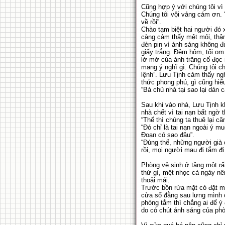
Cũng hợp ý với chúng tôi vì 
Chúng tôi vội vảng cám ơn. 
về rồi”.
Chào tạm biệt hai người đó 
càng cảm thấy mệt mỏi, thậ
đèn pin vì ánh sáng không đ
giấy trắng. Đêm hôm, tối om
lờ mờ của ánh trăng cố đọc 
mang ý nghĩ gì. Chúng tôi c
lệnh”. Lưu Tịnh cảm thấy ngh
thức phong phú, gì cũng hiể
“Bà chủ nhà tại sao lại dán
Sau khi vào nhà, Lưu Tịnh kh
nhà chết vì tai nạn bất ngờ
“Thế thì chúng ta thuê lại că
“Đó chỉ là tai nạn ngoài ý 
Đoạn có sao đâu”.
“Đúng thế, những người già
rồi, mọi người mau đi tắm đi 
Phòng vệ sinh ở tầng một rấ
thứ gì, mệt nhọc cả ngày nê
thoải mái.
Trước bồn rửa mặt có đặt một
cửa sổ đằng sau lưng mình c
phòng tắm thì chẳng ai để ý
do có chút ánh sáng của ph