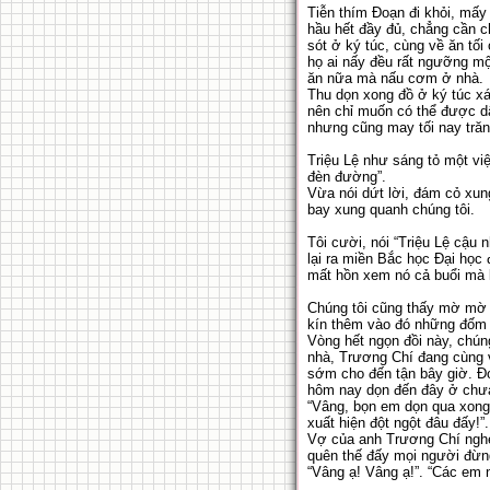
Tiễn thím Đoạn đi khỏi, mấy 
hầu hết đầy đủ, chẳng cần ch
sót ở ký túc, cùng về ăn tối
họ ai nấy đều rất ngưỡng mộ
ăn nữa mà nấu cơm ở nhà.
Thu dọn xong đồ ở ký túc xá 
nên chỉ muốn có thể được dậ
nhưng cũng may tối nay trăn
Triệu Lệ như sáng tỏ một vi
đèn đường”.
Vừa nói dứt lời, đám cỏ xun
bay xung quanh chúng tôi.
Tôi cười, nói “Triệu Lệ cậu 
lại ra miền Bắc học Đại học 
mất hồn xem nó cả buổi mà 
Chúng tôi cũng thấy mờ mờ 
kín thêm vào đó những đốm s
Vòng hết ngọn đồi này, chúng
nhà, Trương Chí đang cùng v
sớm cho đến tận bây giờ. Đợi
hôm nay dọn đến đây ở chư
“Vâng, bọn em dọn qua xong
xuất hiện đột ngột đâu đấy!
Vợ của anh Trương Chí nghe
quên thế đấy mọi người đừng
“Vâng ạ! Vâng ạ!”. “Các em n