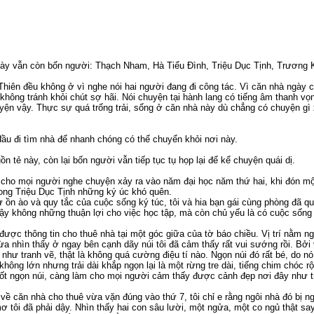
 này vẫn còn bốn người: Thạch Nham, Hà Tiểu Đình, Triệu Dục Tịnh, Trương K
iên đều không ở vì nghe nói hai người đang đi công tác. Vì căn nhà ngày c
không tránh khỏi chút sợ hãi. Nói chuyện tại hành lang có tiếng âm thanh vọn
yện vậy. Thực sự quá trống trải, sống ở căn nhà này dù chẳng có chuyện gì
đầu đi tìm nhà để nhanh chóng có thể chuyển khỏi nơi này.
ồn tẻ này, còn lại bốn người vẫn tiếp tục tụ họp lại để kể chuyện quái dị.
ể cho mọi người nghe chuyện xảy ra vào năm đại học năm thứ hai, khi đón 
 trong Triệu Dục Tịnh những ký úc khó quên.
 ồn ào và quy tắc của cuộc sống ký túc, tôi và hia bạn gái cùng phòng đã qu
ậy không những thuận lợi cho việc học tập, mà còn chủ yếu là có cuộc sống 
được thông tin cho thuê nhà tại một góc giữa của tờ báo chiều. Vị trí nằm n
a nhìn thấy ở ngay bên cạnh dãy núi tôi đã cảm thấy rất vui sướng rồi. Bởi 
 như tranh vẽ, thật là không quá cường điệu tí nào. Ngọn núi đó rất bé, do n
 không lớn nhưng trải dài khắp ngọn lại là một rừng tre dài, tiếng chim chóc 
ốt ngọn núi, càng làm cho mọi người cảm thấy được cảnh đẹp nơi đây như t
n về căn nhà cho thuê vừa vặn đúng vào thứ 7, tôi chỉ e rằng ngôi nhà đó bị
ơ tôi đã phải dậy. Nhìn thấy hai con sâu lười, một ngửa, một co ngủ thật say