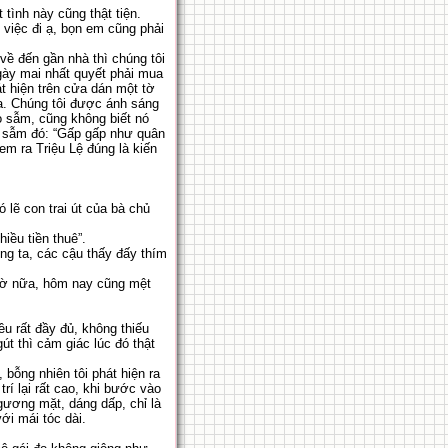
tình này cũng thật tiện.
 việc đi ạ, bọn em cũng phải
về đến gần nhà thì chúng tôi
ày mai nhất quyết phải mua
t hiện trên cửa dán một tờ
ra. Chúng tôi được ánh sáng
ỏ sẫm, cũng không biết nó
ỏ sẫm đó: “Gấp gấp như quân
em ra Triệu Lệ đúng là kiến
 lẽ con trai út của bà chủ
iều tiền thuê”.
ng ta, các cậu thấy đấy thím
ngờ nữa, hôm nay cũng mệt
u rất đầy đủ, không thiếu
t thì cảm giác lúc đó thật
bỗng nhiên tôi phát hiện ra
í lại rất cao, khi bước vào
gương mặt, dáng dấp, chỉ là
i mái tóc dài.