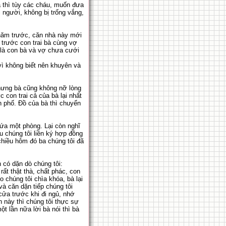
 thì tùy các cháu, muốn đưa
i người, không bị trống vắng,
 năm trước, căn nhà này mới
 trước con trai bà cùng vợ
ế là con bà và vợ chưa cưới
vì không biết nên khuyên và
hưng bà cũng không nỡ lòng
con trai cả của bà lại nhất
h phố. Đồ của bà thì chuyển
đứa một phòng. Lại còn nghĩ
u chúng tôi liền ký hợp đồng
chiều hôm đó ba chúng tôi đã
 có dặn dò chúng tôi:
ất thật thà, chất phác, con
o chúng tôi chìa khóa, bà lại
và căn dặn tiếp chúng tôi
cửa trước khi đi ngủ, nhớ
n này thì chúng tôi thực sự
t lần nữa lời bà nói thì bà