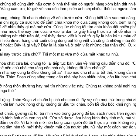
chúng tôi cũng định nấu cơm ở nhà thế nên có người hàng xóm bán thịt nhiệt 
“Vâng cám ơn, từ giờ về sau còn làm phiền anh chị nhiều, thôi hai người làm
xong, chúng tôi nhanh chóng về đến trước cửa. Không biết làm sao mà càng 
m chí ngay cả sức lực để cầm chìa khóa mở cửa cũng không còn, xem ra ng
ủ để nhìn thấy gì mà mở cửa. Cùng lúc chúng tôi tìm chìa khóa đột nhiên phá
 như mực thế này trên cửa ra vào lại dán tờ giấy trắng thực sự rất dễ nhận 
những nét chữ trên đó, chỉ thấy được viết kín cả tờ giấy là hàn ký tự màu đ
hỉ hiểu được hàng chữ cuối cùng dúng bút lông viết và cũng là những màu đ
i hoặc: Đây là gì vậy? Đây là lá bùa và ở trên viết những câu thần chú. Ờ, x
u.
 cái này trước cửa chứ?” Tôi một mặt vừa mở cửa mặt khác tự nhủ.
óa chặt cửa lại, chúng tôi lại tiếp tục bàn luận về những câu thần chú đó: “Có
 thế nên chủ nhà cho rằng căn nhà này không tốt lắm chăng?”
n nhà này cũng là điều không tốt à? Thảo nào chủ nhà lại tốt thế, không cần nh
muốn. Thím Đoạn cũng sống trong căn nhà này bao nhiêu năm, còn lâu hơn chú
 ở nông thôn thường hay mê tín những việc này. Chúng ta không phải nghi 
ngủ thôi”.
t rộng. Thím Đoạn vì chuẩn bị nhà cho con út lấy vợ nên mọi thứ trong nhà đề
n khi làn nước nóng chảy xuống từ đầu tới chân, bốn bề đều bốc khói nghi ngú
 chiếc gương rất to, tôi nhìn vào trong gương để lau sạch nước trên người, 
ó hình ảnh của con người. Cửa sổ được làm bằng kính thùy tinh mờ, mà vị tr
 đến nơi đó. Vì là kính mờ nên bóng của người đó tôi thực sự nhìn không rõ 
òng tắm nên tôi mới thấy khuôn mặt của người phụ nữ này một cách mờ ảo vớ