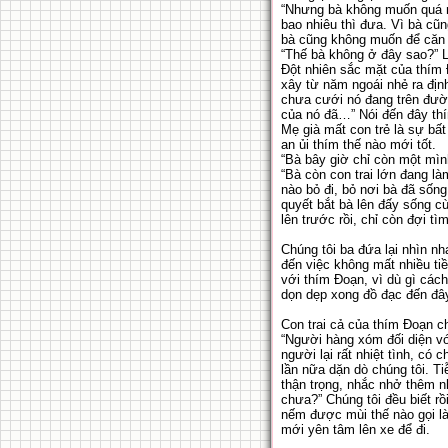
“Nhưng bà không muốn quá nh
bao nhiêu thì đưa. Vì bà cũn
bà cũng không muốn để căn 
“Thế bà không ở đây sao?” L
Đột nhiên sắc mặt của thím 
xây từ năm ngoái nhẻ ra địn
chưa cưới nó đang trên đường
của nó đã…” Nói đến đây thí
Mẹ già mất con trẻ là sự bất
an ủi thím thế nào mới tốt.
“Bà bây giờ chỉ còn một mình
“Bà còn con trai lớn đang 
nào bỏ đi, bỏ nơi bà đã sốn
quyết bắt bà lên đấy sống c
lên trước rồi, chỉ còn đợi tì
Chúng tôi ba đứa lại nhìn n
đến việc không mất nhiều tiề
với thím Đoạn, vì dù gì các
dọn dẹp xong đồ đạc đến đâ
Con trai cả của thím Đoạn ch
“Người hàng xóm đối diện với
người lại rất nhiệt tình, có
lần nữa dặn dò chúng tôi. Ti
thận trọng, nhắc nhở thêm n
chưa?” Chúng tôi đều biết rồ
nếm được mùi thế nào gọi là 
mới yên tâm lên xe để đi.