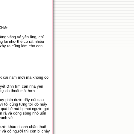
hiết.
àng vắng vẻ yên ắng, chỉ
g lại như thể có rất nhiều
 xảy ra cũng làm cho con
một cái năm mới mà không có
yết định tìm căn nhà yên
tự do thoải mái hơn.
gay phía dưới dãy núi sau
vì tôi cũng từng tới đó mấy
ó quá bé mà bị mọi người gọi
rộn rã và dòng sông nhỏ uốn
ranh vẽ.
 người khác nhanh chân thuê
 và có người thì còn bị chảy