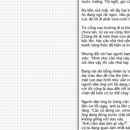
nước miếng. Tôi nghĩ, gọi c
Ra bồn rửa mặt, tôi lấy hai
họ đang ngủ rất ngon, nếu gi
Lúc đó tôi đi phải vừa cười t
Từ cổng sau trường đi ra k
chưa tan, từ xa xa cũng nhì
Chúng tôi đi men theo con đư
bốc lên. Hai căn nhà nhỏ nằm
tranh nông thôn đã hiện ra tr
Nhưng đối với hai người bạn 
việc: “Hình như căn nhà nà
nói như vậy thì căn nhà này
Đang nói dở bỗng nhiên từ t
dài màu đen để che lên trên
mặt con dao hình như vẫn cò
người đàn ông với bộ dạng đ
với tôi cũng bị dọa đến nỗi
chân để luôn có tư thế chạy 
Người đàn ông từ trong căn 
liền xin lỗi ngay, anh ta li
rằng: “Các cô đừng sợ, sớm 
ông đang đứng trước mặt tôi
không giống với bọn xấu.
“Anh cầm dao làm gì vậy?”. T
cô ta đang quan tâm nhất bâ