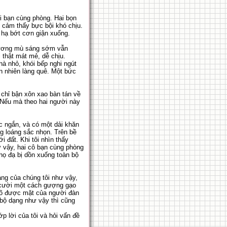
i bạn cùng phòng. Hai bọn
ọ cảm thấy bực bội khó chịu.
ày hạ bớt cơn giận xuống.
 sương mù sáng sớm vẫn
 thật mát mẻ, dễ chịu.
hà nhỏ, khói bếp nghi ngút
ên nhiên làng quê. Một bức
 chỉ bận xôn xao bàn tán về
 Nếu mà theo hai người này
c ngắn, và có một dải khăn
g loáng sắc nhọn. Trên bề
 đất. Khi tôi nhìn thấy
ư vậy, hai cô bạn cùng phòng
họ đạ bị dồn xuống toàn bộ
ạng của chúng tôi như vậy,
ồi cười một cách gượng gạo
n rõ được mặt của người đàn
 bộ dạng như vậy thì cũng
p lời của tôi và hỏi vấn đề