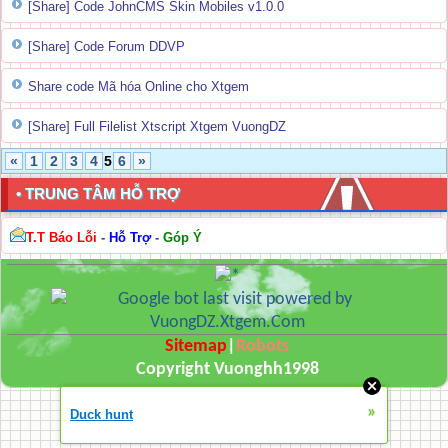
[Share] Code JohnCMS Skin Mobiles v1.0.0
[Share] Code Forum DDVP
Share code Mã hóa Online cho Xtgem
[Share] Full Filelist Xtscript Xtgem VuongDZ
«
1
2
3
4
5
6
»
• TRUNG TÂM HỖ TRỢ
T.T Báo Lỗi
-
Hỗ Trợ
-
Góp Ý
Sitemap
|
Robots
Copyright Vuonghh1998
»
Duck hunt