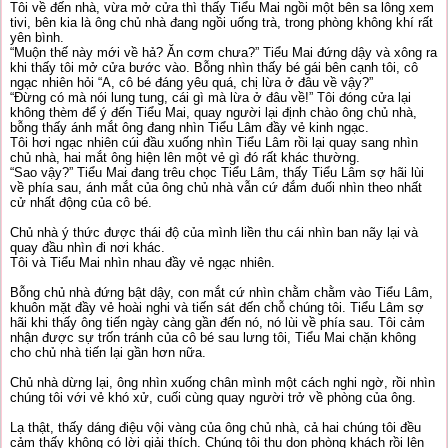
Tôi về đến nhà, vừa mở cửa thì thấy Tiểu Mai ngồi một bên sa lông xem
tivi, bên kia là ông chủ nhà đang ngồi uống trà, trong phòng không khí rất
yên bình.
“Muộn thế này mới về hả? Ăn cơm chưa?” Tiểu Mai đứng dậy và xông ra
khi thấy tôi mở cửa bước vào. Bỗng nhìn thấy bé gái bên cạnh tôi, cô
ngạc nhiên hỏi “A, cô bé đáng yêu quá, chị lừa ở đâu về vậy?”
“Đừng có mà nói lung tung, cái gì mà lừa ở đâu về!” Tôi đóng cửa lại
không thèm để ý đến Tiểu Mai, quay người lại định chào ông chủ nhà,
bỗng thấy ánh mắt ông đang nhìn Tiểu Lâm đầy vẻ kinh ngạc.
Tôi hơi ngạc nhiên cúi đầu xuống nhìn Tiểu Lâm rồi lại quay sang nhìn
chủ nhà, hai mắt ông hiện lên một vẻ gì đó rất khác thường.
“Sao vậy?” Tiểu Mai đang trêu chọc Tiểu Lâm, thấy Tiểu Lâm sợ hãi lùi
về phía sau, ánh mắt của ông chủ nhà vẫn cứ đắm đuối nhìn theo nhất
cử nhất động của cô bé.
Chủ nhà ý thức được thái độ của mình liền thu cái nhìn ban nãy lại và
quay đầu nhìn đi nơi khác.
Tôi và Tiểu Mai nhìn nhau đầy vẻ ngạc nhiên.
Bỗng chủ nhà đứng bật dậy, con mắt cứ nhìn chằm chằm vào Tiểu Lâm,
khuôn mặt đầy vẻ hoài nghi và tiến sát đến chỗ chúng tôi. Tiểu Lâm sợ
hãi khi thấy ông tiến ngày càng gần đến nó, nó lùi về phía sau. Tôi cảm
nhận được sự trốn tránh của cô bé sau lưng tôi, Tiểu Mai chặn không
cho chủ nhà tiến lại gần hơn nữa.
Chủ nhà dừng lại, ông nhìn xuống chân mình một cách nghi ngờ, rồi nhìn
chúng tôi với vẻ khó xử, cuối cùng quay người trở về phòng của ông.
Lạ thật, thấy dáng điệu vội vàng của ông chủ nhà, cả hai chúng tôi đều
cảm thấy không có lời giải thích. Chúng tôi thu dọn phòng khách rồi lên