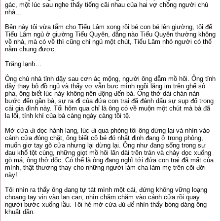
gác, một lúc sau nghe thấy tiếng cãi nhau của hai vợ chồng người chủ
nhà…
Bên này tôi vừa tắm cho Tiểu Lâm xong rồi bé con bé lên giường, tôi để
Tiểu Lâm ngủ ở giường Tiểu Quyên, đằng nào Tiểu Quyên thường không
về nhà, mà có về thì cũng chỉ ngủ một chút, Tiểu Lâm nhỏ người có thể
nằm chung được.
Trăng lạnh…
Ông chủ nhà tỉnh dậy sau cơn ác mộng, người ông đẫm mồ hôi. Ông tỉnh
dậy thay bộ đồ ngủ và thấy vợ vẫn bực mình ngồi lặng im trên ghế sô
pha, ông biết lúc này không nên động đến bà. Ông thở dài chán nản
bước đến gần bà, sự ra đi của đứa con trai đã đánh dấu sự sụp đổ trong
cái gia đình này. Tối hôm qua chỉ là ông có về muộn một chút mà bà đã
la lối, tính khí của bà càng ngày càng tồi tệ.
Mở cửa đi dọc hành lang, lúc đi qua phòng tôi ông dừng lại và nhìn vào
cánh cửa đóng chặt, ông biết cô bé đó nhất định đang ở trong phòng,
muốn giơ tay gõ cửa nhưng lại dừng lại. Ông như đang sống trong sự
đau khổ tột cùng, những giọt mồ hôi lăn dài trên trán và chảy dọc xuống
gò má, ông thở dốc. Có thể là ông đang nghĩ tới đứa con trai đã mất của
mình, thật thương thay cho những người làm cha làm mẹ trên cõi đời
này!
Tôi nhìn ra thấy ông đang tự tát mình một cái, đứng không vững loạng
choạng tay vịn vào lan can, nhìn chăm chăm vào cánh cửa rồi quay
người bước xuống lầu. Tôi hé mở cửa đủ để nhìn thấy bóng dáng ông
khuất dần.