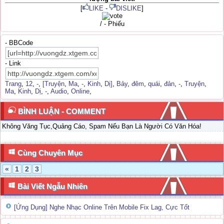
[
LIKE
-
DISLIKE
]
/ - Phiếu
- BBCode
- Link
Trang
,
12
,
-
,
[Truyện
,
Ma
,
-
,
Kinh
,
Dị]
,
Bảy
,
đêm
,
quái
,
đản
,
-
,
Truyện
,
Ma
,
Kinh
,
Dị
,
-
,
Audio
,
Online
,
BÌNH LUẬN - COMMENT
Không Văng Tục,Quảng Cáo, Spam Nếu Bạn Là Người Có Văn Hóa!
Cùng Chuyên Mục
«
1
2
3
Bài Viết Ngẫu Nhiên
[Ứng Dụng] Nghe Nhạc Online Trên Mobile Fix Lag, Cực Tốt