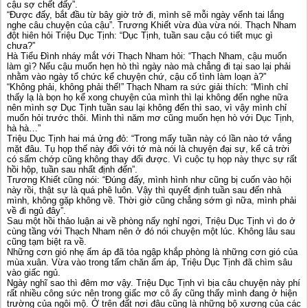
cậu sợ chết đấy”.
“Được đấy, bắt đầu từ bây giờ trở đi, mình sẽ mỗi ngày vểnh tai lắng
nghe câu chuyện của cậu”. Trương Khiết vừa đùa vừa nói. Thạch Nham
đột hiên hỏi Triệu Dục Tịnh: “Dục Tịnh, tuần sau cậu có tiết mục gì
chưa?”
Hà Tiểu Đình nháy mắt với Thạch Nham hỏi: “Thạch Nham, cậu muốn
làm gì? Nếu cậu muốn hẹn hò thì ngày nào mà chẳng đi tại sao lại phải
nhằm vào ngày tổ chức kể chuyện chứ, cậu cố tình làm loạn à?”
“Không phải, không phải thế!” Thạch Nham ra sức giải thích: “Mình chỉ
thấy lạ là bọn họ kể xong chuyện của mình thì lại không đến nghe nữa
nên mình sợ Dục Tịnh tuần sau lại không đến thì sao, vì vậy mình chỉ
muốn hỏi trước thôi. Mình thì năm mơ cũng muốn hẹn hò với Dục Tịnh,
hà hà…”
Triệu Dục Tịnh hai má ửng đỏ: “Trong mấy tuần này có lần nào tớ vắng
mặt đâu. Tụ họp thế này đối với tớ mà nói là chuyện đại sự, kể cả trời
có sấm chớp cũng không thay đổi được. Vì cuộc tụ họp này thực sự rất
hồi hộp, tuần sau nhất định đến”.
Trương Khiết cũng nói: “Đúng đấy, mình hình như cũng bị cuốn vào hội
này rồi, thật sự là quá phê luôn. Vậy thì quyết định tuần sau đến nhà
mình, không gặp không về. Thời giờ cũng chẳng sớm gì nữa, mình phải
về đi ngủ đây”.
Sau một hồi thảo luận ai về phòng nấy nghỉ ngơi, Triệu Dục Tịnh vì do ở
cùng tầng với Thạch Nham nên ở đó nói chuyện một lúc. Không lâu sau
cũng tạm biệt ra về.
Những cơn gió nhẹ ấm áp đã tỏa ngập khắp phòng là những cơn gió của
mùa xuân. Vừa vào trong tấm chăn ấm áp, Triệu Dục Tịnh đã chìm sâu
vào giấc ngủ.
Ngày nghĩ sao thì đêm mơ vậy. Triệu Dục Tịnh vì bịa câu chuyện này phí
rất nhiều công sức nên trong giấc mơ cô ấy cũng thấy mình đang ở hiện
trường của ngôi mộ. Ở trên đất nơi đâu cũng là những bộ xương của các