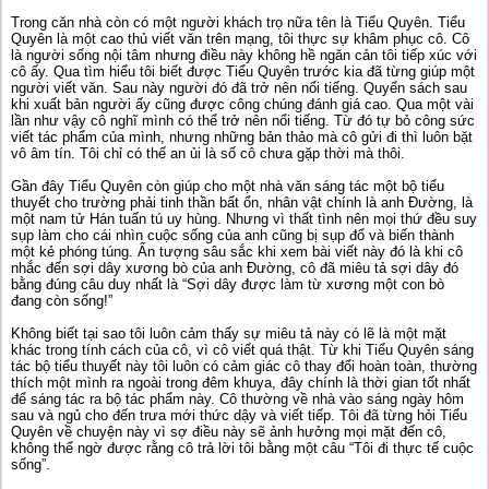
Trong căn nhà còn có một người khách trọ nữa tên là Tiểu Quyên. Tiểu
Quyên là một cao thủ viết văn trên mạng, tôi thực sự khâm phục cô. Cô
là người sống nội tâm nhưng điều này không hề ngăn cản tôi tiếp xúc với
cô ấy. Qua tìm hiểu tôi biết được Tiểu Quyên trước kia đã từng giúp một
người viết văn. Sau này người đó đã trở nên nổi tiếng. Quyển sách sau
khi xuất bản người ấy cũng được công chúng đánh giá cao. Qua một vài
lần như vậy cô nghĩ mình có thể trở nên nổi tiếng. Từ đó tự bỏ công sức
viết tác phẩm của mình, nhưng những bản thảo mà cô gửi đi thì luôn bặt
vô âm tín. Tôi chỉ có thể an ủi là số cô chưa gặp thời mà thôi.
Gần đây Tiểu Quyên còn giúp cho một nhà văn sáng tác một bộ tiểu
thuyết cho trường phải tinh thần bất ổn, nhân vật chính là anh Đường, là
một nam tử Hán tuấn tú uy hùng. Nhưng vì thất tình nên mọi thứ đều suy
sụp làm cho cái nhìn cuộc sống của anh cũng bị sụp đổ và biến thành
một kẻ phóng túng. Ấn tượng sâu sắc khi xem bài viết này đó là khi cô
nhắc đến sợi dây xương bò của anh Đường, cô đã miêu tả sợi dây đó
bằng đúng câu duy nhất là “Sợi dây được làm từ xương một con bò
đang còn sống!”
Không biết tại sao tôi luôn cảm thấy sự miêu tả này có lẽ là một mặt
khác trong tính cách của cô, vì cô viết quá thật. Từ khi Tiểu Quyên sáng
tác bộ tiểu thuyết này tôi luôn có cảm giác cô thay đổi hoàn toàn, thường
thích một mình ra ngoài trong đêm khuya, đây chính là thời gian tốt nhất
để sáng tác ra bộ tác phẩm này. Cô thường về nhà vào sáng ngày hôm
sau và ngủ cho đến trưa mới thức dậy và viết tiếp. Tôi đã từng hỏi Tiểu
Quyên về chuyện này vì sợ điều này sẽ ảnh hưởng mọi mặt đến cô,
không thể ngờ được rằng cô trả lời tôi bằng một câu “Tôi đi thực tế cuộc
sống”.