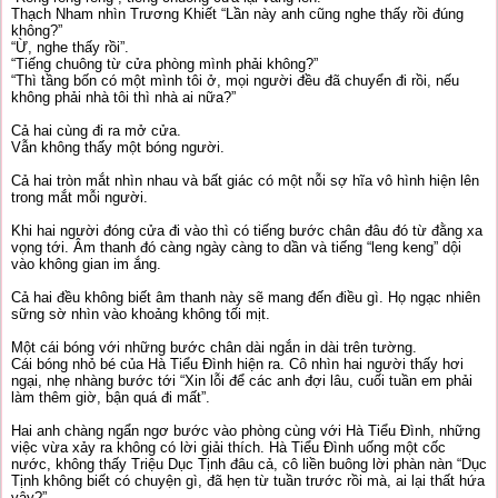
Thạch Nham nhìn Trương Khiết “Lần này anh cũng nghe thấy rồi đúng
không?”
“Ừ, nghe thấy rồi”.
“Tiếng chuông từ cửa phòng mình phải không?”
“Thì tầng bốn có một mình tôi ở, mọi người đều đã chuyển đi rồi, nếu
không phải nhà tôi thì nhà ai nữa?”
Cả hai cùng đi ra mở cửa.
Vẫn không thấy một bóng người.
Cả hai tròn mắt nhìn nhau và bất giác có một nỗi sợ hĩa vô hình hiện lên
trong mắt mỗi người.
Khi hai người đóng cửa đi vào thì có tiếng bước chân đâu đó từ đằng xa
vọng tới. Âm thanh đó càng ngày càng to dần và tiếng “leng keng” dội
vào không gian im ắng.
Cả hai đều không biết âm thanh này sẽ mang đến điều gì. Họ ngạc nhiên
sững sờ nhìn vào khoảng không tối mịt.
Một cái bóng với những bước chân dài ngắn in dài trên tường.
Cái bóng nhỏ bé của Hà Tiểu Đình hiện ra. Cô nhìn hai người thấy hơi
ngại, nhẹ nhàng bước tới “Xin lỗi để các anh đợi lâu, cuối tuần em phải
làm thêm giờ, bận quá đi mất”.
Hai anh chàng ngẩn ngơ bước vào phòng cùng với Hà Tiểu Đình, những
việc vừa xảy ra không có lời giải thích. Hà Tiểu Đình uống một cốc
nước, không thấy Triệu Dục Tịnh đâu cả, cô liền buông lời phàn nàn “Dục
Tịnh không biết có chuyện gì, đã hẹn từ tuần trước rồi mà, ai lại thất hứa
vậy?”