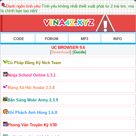
Danh ngôn tình yêu:
Tình yêu không nhất thiết xuất phát từ 2 trái tim, mà
là chính bạn tạo nên!
CODE
FORUM
MP3
INFO
UC BROWSER 9.6
[
Download
] [
Guide
]
Cú Pháp Đăng Ký Nick Team
Ninja School Online 1.3.1
Mạng Xã Hội Avatar 2.5.8
Bắn Súng Mobi Army 2.3.9
Khí Phách Anh Hùng 1.6.8
Phong Vân Truyền Kỳ V30