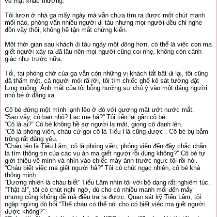
vẻ mặt khác thường.
Tôi lượn ở nhà ga mấy ngày mà vẫn chưa tìm ra được một chút manh
mối nào, phỏng vấn nhiều người đi tàu nhưng mọi người đều chỉ nghe
đồn vậy thôi, không hề tận mắt chứng kiến.
Một thời gian sau khách đi tàu ngày một đông hơn, có thể là việc con ma
giết người xảy ra đã lâu nên mọi người cũng coi nhẹ, không còn cảnh
giác như trước nữa.
Tối, tại phòng chờ của ga vẫn còn những vị khách tất bật đi lại, tôi cũng
đã thấm mệt, cả người mỏi rã rời, tôi tìm chiếc ghế kê sát tường đặt
lưng xuống. Ánh mắt của tôi bỗng hướng sự chú ý vào một dáng người
nhỏ bé ở đằng xa.
Cô bé đứng một mình lạnh lẽo ở đó với gương mặt ướt nước mắt.
“Sao vậy, cô bạn nhỏ? Lạc mẹ hả?” Tôi tiến lại gần cô bé.
“Cô là ai?” Cô bé không hề sợ người lạ mặt, giọng cô đanh lên.
“Cô là phòng viên, cháu cứ gọi cô là Tiểu Hà cũng được”. Cô bé bụ bẫm
trông rất đáng yêu.
“Cháu tên là Tiểu Lâm, cô là phóng viên, phóng viên đến đây chắc chắn
là tìm thông tin của các vụ án ma giết người rồi đúng không?” Cô bé tự
giới thiệu về mình và nhìn vào chiếc máy ảnh trước ngực tôi rồi hỏi.
“Cháu biết việc ma giết người hả?” Tôi có chút ngạc nhiên, cô bé khá
thông minh.
“Đương nhiên là cháu biết” Tiểu Lâm nhìn tôi với bộ dạng rất nghiêm túc.
“Thật à!”, tôi có chút nghi ngờ, dù cho có nhiều manh mối đến mấy
nhưng cũng không dễ mà điều tra ra được. Quan sát kỹ Tiểu Lâm, tôi
ngập ngừng dò hỏi “Thế cháu có thể nói cho có biết việc ma giết người
được không?”