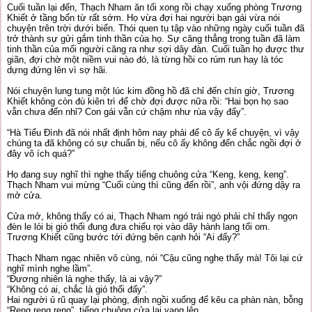
Cuối tuần lại đến, Thạch Nham ăn tối xong rồi chạy xuống phòng Trương
Khiết ở tầng bốn từ rất sớm. Họ vừa đợi hai người bạn gái vừa nói
chuyện trên trời dưới biển. Thói quen tụ tập vào những ngày cuối tuần đã
trở thành sự gửi gắm tinh thần của họ. Sự căng thẳng trong tuần đã làm
tinh thần của mổi người căng ra như sợi dây đàn. Cuối tuần họ được thư
giãn, đợi chờ một niềm vui nào đó, là từng hồi co rúm run hay là tóc
dựng đứng lên vì sợ hãi.
Nói chuyện lung tung một lúc kim đồng hồ đã chỉ đến chín giờ, Trương
Khiết không còn đù kiên trì để chờ đợi được nữa rồi: “Hai bọn họ sao
vẫn chưa đến nhỉ? Con gái vẫn cứ chậm như rùa vậy đấy”.
“Hà Tiểu Đình đã nói nhất định hôm nay phải để cô ấy kể chuyện, vì vậy
chúng ta đã không có sự chuẩn bị, nếu cô ấy không đến chắc ngồi đợi ở
đây vô ích quá?”
Họ đang suy nghĩ thì nghe thấy tiếng chuông cửa “Keng, keng, keng”.
Thạch Nham vui mừng “Cuối cùng thì cũng đến rồi”, anh vội đứng dậy ra
mở cửa.
Cửa mở, không thấy có ai, Thạch Nham ngó trái ngó phải chỉ thấy ngọn
đèn le lói bị gió thổi đung đưa chiếu rọi vào dãy hành lang tối om.
Trương Khiết cũng bước tới đứng bên cạnh hỏi “Ai đấy?”
Thạch Nham ngạc nhiên vô cùng, nói “Cậu cũng nghe thấy mà! Tôi lại cứ
nghĩ mình nghe lầm”.
“Đương nhiên là nghe thấy, là ai vậy?”
“Không có ai, chắc là gió thổi đấy”.
Hai người ủ rũ quay lại phòng, định ngồi xuống để kêu ca phàn nàn, bỗng
“Reng reng reng”, tiếng chuông cửa lại vang lên.