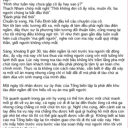
“Hình như tuần này chưa gặp cô ấy hay sao ý?”
Thạch Nham chớp mắt nghĩ “Thôi không đợi cô ấy nữa, muộn rồi, ba
người chúng ta bắt đầu thôi”.
“Đành phải thế thôi”.
Chuẩn bị xong, Hà Tiểu Đình bắt đầu kể câu chuyện của cô.
Nơi tôi làm việc tương đối xa, mỗi ngày đi làm đều phải ngồi tàu điện
ngầm, đây thực sự là phương tiện tương đối thuận tiện, cũng mang lại
cho tôi những điều không ngờ tới. Ví như thời gian gần đây luôn xuất
hiện cuâ chuyện “ma giết người”, nghe nói con ma này xuất quỷ nhập
thần, giết người không chớp mắt.
Sáng, khoảng 8 giờ 30, tàu điện ngầm là nới trước kia người rất đông
đúc, ấy vậy mà nay chỉ lưa thua vài mống người cùng với một luồng khí
lạnh thổi qua. Lúc này trong toa tàu một bầu không khí trầm lắng pha một
chút rùng rợn làm khách trên tàu đều phải phòng bị tâm lý an toàn cho
chính mình. Thực ra là không còn cách nào khác, vẫn biết ở đây đã xảy
ra một số án mạng nhưng cũng chỉ vì bất đắt dĩ mà phải đi tàu chứ ai
dám đùa với sinh mạng của mình đâu.
Một ngày tôi nhận được sự ủy thác của Tổng biên tập là phải đến khu
tàu điện ngầm để tìm hiểu về vụ án ma giết người.
Tôi quanh quanh trong ga với hy vọng có thể tìm được một chút manh
mối gì đó về vụ án này, cả ngày cứ đi đi lại lại đến thuộc lòng cả nhà ga
nhưng cũng chẳng có một chút tin tức gì. Nghĩ cho cùng, đến cảnh sát ra
tay điều tra vụ này mà chẳng thu được kết quả gì huống hồ một đứa con
gái nhỏ bé như tôi thì có thể giải quyết được vấn đề gì. Không biết ai báo
cáo mà Tổng biên tập lại tín nhiệm giao cho tôi đi thị sát việc này. Hèn
chi mấy hôm trước vừa bước vào tòa soạn thấy mọi người nhìn tôi với