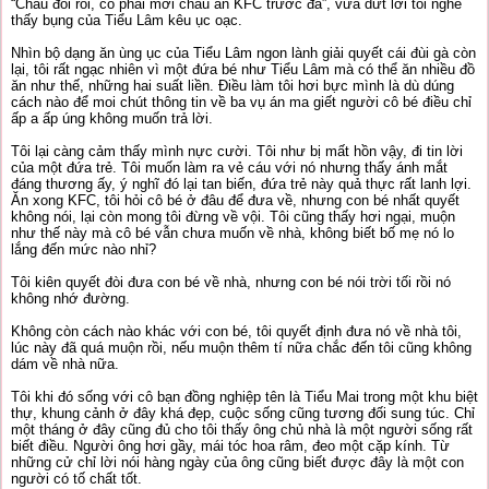
“Cháu đói rồi, cô phải mời cháu ăn KFC trước đã”, vừa dứt lời tôi nghe
thấy bụng của Tiểu Lâm kêu ục oạc.
Nhìn bộ dạng ăn ùng ục của Tiểu Lâm ngon lành giải quyết cái đùi gà còn
lại, tôi rất ngạc nhiên vì một đứa bé như Tiểu Lâm mà có thể ăn nhiều đồ
ăn như thế, những hai suất liền. Điều làm tôi hơi bực mình là dù dúng
cách nào để moi chút thông tin về ba vụ án ma giết người cô bé điều chỉ
ấp a ấp úng không muốn trả lời.
Tôi lại càng cảm thấy mình nực cười. Tôi như bị mất hồn vậy, đi tin lời
của một đứa trẻ. Tôi muốn làm ra vẻ cáu với nó nhưng thấy ánh mắt
đáng thương ấy, ý nghĩ đó lại tan biến, đứa trẻ này quả thực rất lanh lợi.
Ăn xong KFC, tôi hỏi cô bé ở đâu để đưa về, nhưng con bé nhất quyết
không nói, lại còn mong tôi đừng về vội. Tôi cũng thấy hơi ngại, muộn
như thế này mà cô bé vẫn chưa muốn về nhà, không biết bố mẹ nó lo
lắng đến mức nào nhỉ?
Tôi kiên quyết đòi đưa con bé về nhà, nhưng con bé nói trời tối rồi nó
không nhớ đường.
Không còn cách nào khác với con bé, tôi quyết định đưa nó về nhà tôi,
lúc này đã quá muộn rồi, nếu muộn thêm tí nữa chắc đến tôi cũng không
dám về nhà nữa.
Tôi khi đó sống với cô bạn đồng nghiệp tên là Tiểu Mai trong một khu biệt
thự, khung cảnh ở đây khá đẹp, cuộc sống cũng tương đối sung túc. Chỉ
một tháng ở đây cũng đủ cho tôi thấy ông chủ nhà là một người sống rất
biết điều. Người ông hơi gầy, mái tóc hoa râm, đeo một cặp kính. Từ
những cử chỉ lời nói hàng ngày của ông cũng biết được đây là một con
người có tố chất tốt.