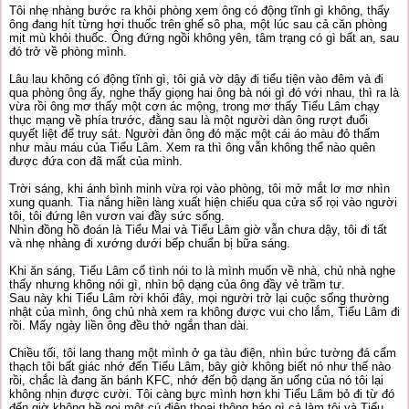
Tôi nhẹ nhàng bước ra khỏi phòng xem ông có động tĩnh gì không, thấy
ông đang hít từng hơi thuốc trên ghế sô pha, một lúc sau cả căn phòng
mịt mù khỏi thuốc. Ông đứng ngồi không yên, tâm trạng có gì bất an, sau
đó trở về phòng mình.
Lâu lau không có động tĩnh gì, tôi giả vờ dậy đi tiểu tiện vào đêm và đi
qua phòng ông ấy, nghe thấy giọng hai ông bà nói gì đó với nhau, thì ra là
vừa rồi ông mơ thấy một cơn ác mộng, trong mơ thấy Tiểu Lâm chạy
thục mạng về phía trước, đằng sau là một người dàn ông rượt đuổi
quyết liệt để truy sát. Người đàn ông đó mặc một cái áo màu đỏ thấm
như màu máu của Tiểu Lâm. Xem ra thì ông vẫn không thể nào quên
được đứa con đã mất của mình.
Trời sáng, khi ánh bình minh vừa rọi vào phòng, tôi mở mắt lơ mơ nhìn
xung quanh. Tia nắng hiền làng xuất hiện chiếu qua cửa sổ rọi vào người
tôi, tôi đứng lên vươn vai đầy sức sống.
Nhìn đồng hồ đoán là Tiểu Mai và Tiểu Lâm giờ vẫn chưa dậy, tôi đi tất
và nhẹ nhàng đi xướng dưới bếp chuẩn bị bữa sáng.
Khi ăn sáng, Tiểu Lâm cố tình nói to là mình muốn về nhà, chủ nhà nghe
thấy nhưng không nói gì, nhìn bộ dạng của ông đầy vẻ trầm tư.
Sau này khi Tiểu Lâm rời khỏi đây, mọi người trở lại cuộc sống thường
nhật của mình, ông chủ nhà xem ra không được vui cho lắm, Tiểu Lâm đi
rồi. Mấy ngày liền ông đều thở ngắn than dài.
Chiều tối, tôi lang thang một mình ở ga tàu điện, nhìn bức tường đá cẩm
thạch tôi bất giác nhớ đến Tiểu Lâm, bây giờ không biết nó như thế nào
rồi, chắc là đang ăn bánh KFC, nhớ đến bộ dạng ăn uống của nó tôi lại
không nhịn được cười. Tôi càng bực mình hơn khi Tiểu Lâm bỏ đi từ đó
đến giờ không hề gọi một cú điện thoại thông báo gì cả làm tôi và Tiểu