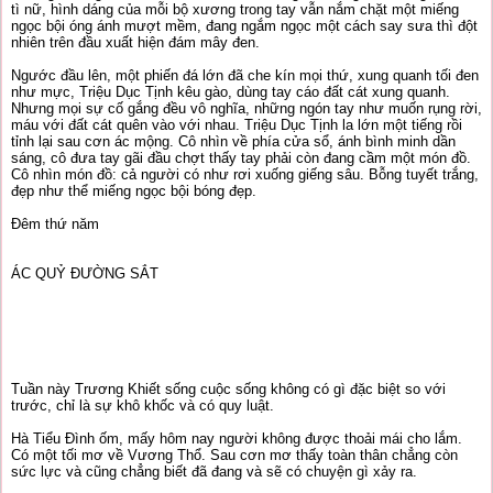
tì nữ, hình dáng của mỗi bộ xương trong tay vẫn nắm chặt một miếng
ngọc bội óng ánh mượt mềm, đang ngắm ngọc một cách say sưa thì đột
nhiên trên đầu xuất hiện đám mây đen.
Ngước đầu lên, một phiến đá lớn đã che kín mọi thứ, xung quanh tối đen
như mực, Triệu Dục Tịnh kêu gào, dùng tay cáo đất cát xung quanh.
Nhưng mọi sự cố gắng đều vô nghĩa, những ngón tay như muốn rụng rời,
máu với đất cát quên vào với nhau. Triệu Dục Tịnh la lớn một tiếng rồi
tỉnh lại sau cơn ác mộng. Cô nhìn về phía cửa sổ, ánh bình minh dần
sáng, cô đưa tay gãi đầu chợt thấy tay phải còn đang cầm một món đồ.
Cô nhìn món đồ: cả người có như rơi xuống giếng sâu. Bỗng tuyết trắng,
đẹp như thể miếng ngọc bội bóng đẹp.
Đêm thứ năm
ÁC QUỶ ĐƯỜNG SẮT
Tuần này Trương Khiết sống cuộc sống không có gì đặc biệt so với
trước, chỉ là sự khô khốc và có quy luật.
Hà Tiểu Đình ốm, mấy hôm nay người không được thoải mái cho lắm.
Có một tối mơ về Vương Thổ. Sau cơn mơ thấy toàn thân chẳng còn
sức lực và cũng chẳng biết đã đang và sẽ có chuyện gì xảy ra.