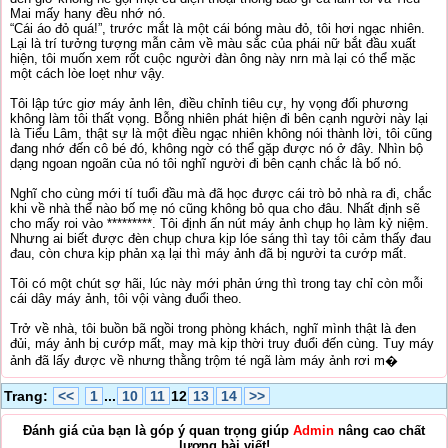
Mai mấy hany đều nhớ nó.
“Cái áo đỏ quá!”, trước mắt là một cái bóng màu đỏ, tôi hơi ngạc nhiên.
Lại là trí tưởng tượng mẫn cảm về màu sắc của phái nữ bắt đầu xuất
hiện, tôi muốn xem rốt cuộc người đàn ông này nrn mà lại có thể mặc
một cách lòe loẹt như vậy.
Tôi lập tức giơ máy ảnh lên, điều chỉnh tiêu cự, hy vọng đối phương
không làm tôi thất vọng. Bỗng nhiên phát hiện đi bên cạnh người này lại
là Tiểu Lâm, thật sự là một điều ngạc nhiên không nói thành lời, tôi cũng
đang nhớ đến cô bé đó, không ngờ có thể gặp được nó ở đây. Nhìn bộ
dạng ngoan ngoãn của nó tôi nghĩ người đi bên cạnh chắc là bố nó.
Nghĩ cho cùng mới tí tuổi đầu mà đã học được cái trò bỏ nhà ra đi, chắc
khi về nhà thể nào bố mẹ nó cũng không bỏ qua cho đâu. Nhất định sẽ
cho mấy roi vào *********. Tôi định ấn nút máy ảnh chụp họ làm kỷ niệm.
Nhưng ai biết được đèn chụp chưa kịp lóe sáng thì tay tôi cảm thấy đau
đau, còn chưa kịp phản xạ lại thì máy ảnh đã bị người ta cướp mất.
Tôi có một chút sợ hãi, lúc này mới phản ứng thì trong tay chỉ còn mỗi
cái dây máy ảnh, tôi vội vàng đuổi theo.
Trở về nhà, tôi buồn bã ngồi trong phòng khách, nghĩ mình thật là đen
đủi, máy ảnh bị cướp mất, may mà kịp thời truy đuổi đến cùng. Tuy máy
ảnh đã lấy được về nhưng thằng trộm té ngã làm máy ảnh rơi m�
Trang:
<<
1
...
10
11
12
13
14
>>
Đánh giá của bạn là góp ý quan trọng giúp
Admin
nâng cao chất
lượng bài viết!