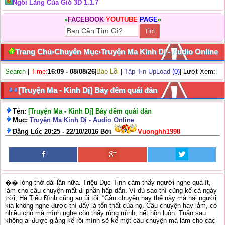
Ngôi Làng Của Gió 3D 1.1.7
»
FACEBOOK
-
YOUTUBE
-
PAGE
«
Trang Chủ
›
Chuyên Mục
›
Truyện Ma Kinh Dị - Audio Online
Search
|
Time:
16:09 - 08/08/26
|
Báo Lỗi
|
Tập Tin UpLoad
(0)
| Lượt Xem:
[Truyện Ma - Kinh Dị] Bảy đêm quái đản
Tên:
[Truyện Ma - Kinh Dị] Bảy đêm quái đản
Mục:
Truyện Ma Kinh Dị - Audio Online
Đăng Lúc 20:25 - 22/10/2016 Bởi
Vuonghh1998
�� lòng thở dài lần nữa. Triệu Dục Tịnh cảm thấy người nghe quá ít,
làm cho câu chuyện mất đi phần hấp dẫn. Vì dù sao thì cũng kể cả ngày
trời, Hà Tiểu Đình cũng an ủi tôi: “Câu chuyện hay thế này mà hai người
kia không nghe được thì đấy là tổn thất của họ. Câu chuyện hay lắm, có
nhiều chỗ mà mình nghe còn thấy rùng mình, hết hồn luôn. Tuần sau
không ai được giằng kể rồi mình sẽ kể một câu chuyện mà làm cho các