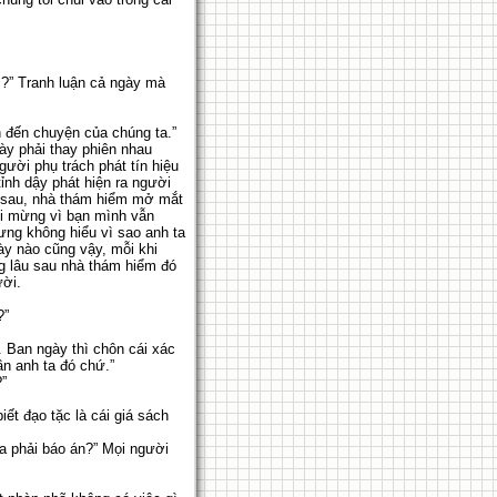
?” Tranh luận cả ngày mà
 đến chuyện của chúng ta.”
ày phải thay phiên nhau
ười phụ trách phát tín hiệu
ỉnh dậy phát hiện ra người
m sau, nhà thám hiểm mở mắt
vui mừng vì bạn mình vẫn
ưng không hiểu vì sao anh ta
ày nào cũng vậy, mỗi khi
ng lâu sau nhà thám hiểm đó
ời.
?”
. Ban ngày thì chôn cái xác
ần anh ta đó chứ.”
”
ết đạo tặc là cái giá sách
a phải báo án?” Mọi người