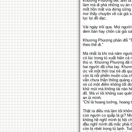
Khương Phượng liếc anh ta m
làm mà đi phá những vụ án n
mốt hồn mất vía đứng sững s
mơ thấy chuyện về cái giá sá
lục lọi đồ đạc.
Vài ngày trôi qua. Mọi ngườ
đem bán hay chôn cái giá sác
Khương Phượng phản đối “Thế
theo thế đi.”
Mà nhất là khi mà năm người
có lúc trong tủ xuất hiện c
thú vị. Khương Phượng đã từ
hai người đã chia tay. Khươ
ức về một thời trai trẻ đã q
còn là nỗi phiền muộn của c
vẫn chưa thần thông quảng đ
nó có một điểm không tốt đó
khử mùi mà không tài nào hết
đồ. Mà vì tôi không sao quê
an ủi mình.
“Chỉ là hoang tưởng, hoang t
Thật ra điều mà làm tôi khô
con người co quắp là gì? Nh
không hề nghĩ mình bị hội c
đầu nghĩ mình đã mắc phải bệ
còn bị nhét trong tủ lạnh. T