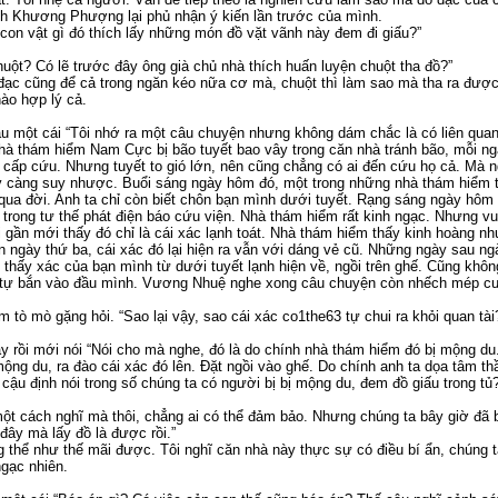
nh Khương Phượng lại phủ nhận ý kiến lần trước của mình.
ó con vật gì đó thích lấy những món đồ vặt vãnh này đem đi giấu?”
uột? Có lẽ trước đây ông già chủ nhà thích huấn luyện chuột tha đồ?”
ạc cũng để cả trong ngăn kéo nữa cơ mà, chuột thì làm sao mà tha ra được
nào hợp lý cả.
u một cái “Tôi nhớ ra một câu chuyện nhưng không dám chắc là có liên quan
hà thám hiểm Nam Cực bị bão tuyết bao vây trong căn nhà tránh bão, mỗi ng
u cấp cứu. Nhưng tuyết to gió lớn, nên cũng chẳng có ai đến cứu họ cả. Mà ng
ày càng suy nhược. Buổi sáng ngày hôm đó, một trong những nhà thám hiểm t
qua đời. Anh ta chỉ còn biết chôn bạn mình dưới tuyết. Rạng sáng ngày hô
, trong tư thế phát điện báo cứu viện. Nhà thám hiểm rất kinh ngạc. Nhưng 
i gần mới thấy đó chỉ là cái xác lạnh toát. Nhà thám hiểm thấy kinh hoàng nh
n ngày thứ ba, cái xác đó lại hiện ra vẫn với dáng vẻ cũ. Những ngày sau ng
thấy xác của bạn mình từ dưới tuyết lạnh hiện về, ngồi trên ghế. Cũng khô
 tự bắn vào đầu mình. Vương Nhuệ nghe xong câu chuyện còn nhếch mép cư
tò mò gặng hỏi. “Sao lại vậy, sao cái xác co1the63 tự chui ra khỏi quan tài
ày rồi mới nói “Nói cho mà nghe, đó là do chính nhà thám hiểm đó bị mộng du
ng du, ra đào cái xác đó lên. Đặt ngồi vào ghế. Do chính anh ta dọa tâm th
u định nói trong số chúng ta có người bị bị mộng du, đem đồ giấu trong tủ?
ột cách nghĩ mà thôi, chẳng ai có thể đảm bảo. Nhưng chúng ta bây giờ đã bi
đây mà lấy đồ là được rồi.”
 thể như thế mãi được. Tôi nghĩ căn nhà này thực sự có điều bí ẩn, chúng t
gạc nhiên.