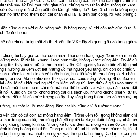
ột cái “Báo án gì? Có việc cỏn con thế cũng báo án? Thế cậu nghĩ cảnh sá
hư thế này à? Đợi một thời gian nữa, chúng ta thu thập thêm thông tin xem s
ờ nửa ngày mà chẳng biết nên làm gì. Mộng du? Hay tôi chính là kẻ bị mộng 
ch nó như mọc thêm bốn cái chân đi đi lại lại trên ban công, rồi vào phòng 
i dần cũng quen với cuộc sống mất đồ hàng ngày. Vì chỉ cần mở cửa tủ ra là
h đó đi cho rồi.
 nếu chúng ta lại mất đồ thì đi đâu tìm? Kẻ lấy đồ quen giấu đồ trong giá sá
 chúng tôi bây giờ có thói quen mới. Thói quen hàng ngày đoán xem món đồ 
ả những món đồ rất lâu không được nhìn thấy, không được dùng đến. Do đó cũ
ng tìm thấy cái ví cũ từ thời là sinh viên. Cô người yêu đầu tiên đã tặng an
ng Phượng đã đem đốt hết những đồ mà người yêu tặng, chỉ còn có chiếc ví là
ua như sống lại. Anh ta có vẻ buồn buồn, buổi tối kéo tất cả chúng tôi đi nhậu
húng tôi nữa. Mà nó như một thứ gia vị của cuộc sống. Vương Nhuệ đùa vui
ại đến độ nếu biết mọi người tìm kiếm cái gì thì đem thứ đó giấu vào bụng t
 là cái mùi thum thủm, cái mùi mà như thể bị chôn vùi vài chục năm dưới đấ
 nổi. Cũng chỉ có tôi không thích cái giá sách đó, nhưng không phải vì từ tr
n được đôi mắt của bức tượng gỗ ấy. Tuy rằng trong thâm tâm đã hơn một ngh
ưởng, sự thật là đôi mắt đằng đằng sát khi cũng chỉ là tưởng tượng.”
ng yên còn có cả cơn ác mộng hàng đêm. Trông đêm tối, trong không gian ch
ư là ở trong quan tài, mà cũng phải để người ta được duỗi thẳng tay chân c
hứng khủng hoảng kinh dị. Nhưng kể từ cái đêm ác mộng và sau đó có mê lại 
nh khủng hoảng tinh thần. Trong mơ lúc thì tôi bị nhốt trong thùng sắt, lúc th
oàn là những nơi mà nhét con người vào thì quả là hãi hùng. Có lần tôi còn phá