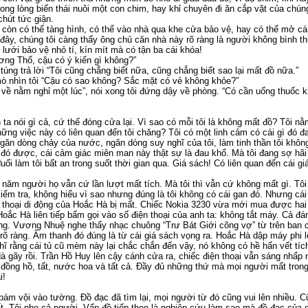
ong lòng biến thái nuôi một con chim, hay khỉ chuyên đi ăn cắp vặt của chúng
hút tức giận.
 còn có thể tàng hình, có thể vào nhà qua khe cửa bảo vệ, hay có thể mở c
 đây, chúng tôi càng thấy ông chủ căn nhà này rõ ràng là người không bình t
 lưới bảo vệ nhỏ tí, kín mít mà có tận ba cái khóa!
ng Thổ, cậu có ý kiến gì không?”
túng trả lời “Tôi cũng chẳng biết nữa, cũng chẳng biết sao lại mất đồ nữa.”
 nhìn tôi “Cậu có sao không? Sắc mặt có vẻ không khỏe?”
ôi về nằm nghỉ một lúc”, nói xong tôi đứng dậy về phòng. “Có cần uống thuốc
ta nói gì cả, cứ thế đóng cửa lại. Vì sao có mỗi tôi là không mất đồ? Tôi n
hững việc này có liên quan đến tôi chăng? Tôi có một linh cảm có cái gì đó 
ăn dòng chảy của nước, ngăn dòng suy nghĩ của tôi, làm tinh thần tôi khôn
 đó được, cái cảm giác miên man này thật sự là đau khổ. Mà tôi đang sợ hãi 
uổi làm tôi bất an trong suốt thời gian qua. Giá sách! Có liên quan đến cái gi
 năm người họ vẫn cứ lần lượt mất tích. Mà tôi thì vẫn cứ không mất gì. T
kiểm tra, không hiểu vì sao nhưng đúng là tôi không có cái gan đó. Nhưng cá
 thoại di động của Hoắc Hà bị mất. Chiếc Nokia 3230 vừa mới mua được hai 
Hoắc Hà liên tiếp bấm gọi vào số điện thoại của anh ta: không tắt máy. Cả đá
góng. Vương Nhuệ nghe thấy nhạc chuông “Trư Bát Giới cõng vợ” từ trên ban
rõ ràng. Âm thanh đó đúng là từ cái giá sách vọng ra. Hoắc Hà dập máy phi 
ĩ rằng cái tủ cũ mèm này lại chắc chắn đến vậy, nó không có hề hấn vết tíc
 gãy rồi. Trần Hồ Huy lên cậy cánh cửa ra, chiếc điện thoại vẫn sáng nhấp 
à đồng hồ, tất, nước hoa và tất cả. Đầy đủ những thứ mà mọi người mất trong
i!
bám vội vào tường. Đồ đạc đã tìm lại, mọi người từ đó cũng vui lên nhiều. Cũ
t. Tôi nhẹ cả người. Vấn đề tiếp theo là nghiên cứu làm sao mà đồ đạc của c