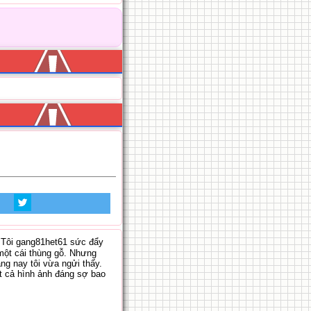
 Tôi gang81het61 sức đẩy
g một cái thùng gỗ. Nhưng
áng nay tôi vừa ngửi thấy.
tất cả hình ảnh đáng sợ bao