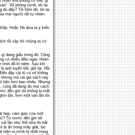
t nhàn nhã không có việc gì
ao”. Về phòng mình, tôi lại
du đấy? Tối hôm đó, tôi lại
của mọi người rất tự nhiên
 thấy. Hoắc Hà đưa ra ý kiến
ch rồi vậy thì chúng ta cứ
gì đang giấu trong đó. Cũng
ng có nhiều điều ngạc nhiên
h món đồ kỉ niệm. Sau khi
 anh luyến tiếc giữ lại. Hồi
. Đến đây cái tủ có vẻ không
, nhưng mà cái giá sách này
hì tiện hơn bao nhiêu. Nhưng
t, cũng đã dùng đủ mọi cách
ước đến giờ tôi không bị mất
ìn lần, hơn một vạn lần tôi
ật hẹp, cảm giác của một
hứ? Từ trước đến giờ tôi
vài lần như thế nữa tôi bắt
ì bị ấn trong mấy giặt, lúc
t hiện ra mình bị nhốt trong