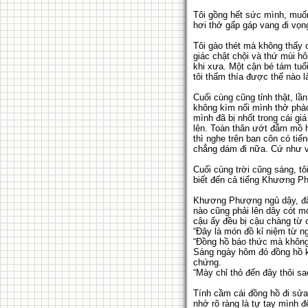
Tôi gồng hết sức mình, muốn 
hơi thở gấp gáp vang đi vọng 
Tôi gào thét mà không thấy 
giác chật chội và thứ mùi h
khi xưa. Một cận bé tám tu
tôi thấm thía được thế nào l
Cuối cùng cũng tỉnh thật, lần
không kìm nổi mình thở phà
mình đã bị nhốt trong cái g
lên. Toàn thân ướt đẫm mồ h
thì nghe trên ban côn có tiế
chẳng dám đi nữa. Cứ như 
Cuối cùng trời cũng sáng, 
biết đến cả tiếng Khương P
Khương Phượng ngủ dậy, đã m
nào cũng phải lên dây cót 
cậu ấy đều bị cậu chàng từ 
“Đây là món đồ kỉ niệm từ n
“Đồng hồ báo thức mà không
Sáng ngày hôm đó đồng hồ k
chứng.
“Mày chỉ thỏ đến đây thôi sa
Tính cầm cái đồng hồ đi sửa
nhớ rõ ràng là tự tay mình 