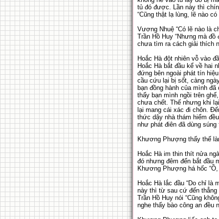
tủ đó được. Lần này thì chí
“Cũng thật lạ lùng, lẽ nào c
Vương Nhuệ “Có lẽ nào là ch
Trần Hồ Huy “Nhưng mà đồ đ
chưa tìm ra cách giải thích 
Hoắc Hà đột nhiên vỗ vào đầ
Hoắc Hà bắt đầu kể về hai n
đứng bên ngoài phát tín hiệ
cầu cứu lại bị sốt, càng ng
bạn đồng hành của mình đã 
thấy bạn mình ngồi trên ghế
chưa chết. Thế nhưng khi lạ
lại mang cái xác đi chôn. Đế
thức dậy nhà thám hiểm đều 
như phát điên đã dùng súng
Khương Phượng thấy thế làm 
Hoắc Hà im thin thít nửa ng
đó nhưng đêm đến bắt đầu mộ
Khương Phượng há hốc “Ồ, cậ
Hoắc Hà lắc đầu “Do chỉ là m
này thì từ sau cứ đến thẳng 
Trần Hồ Huy nói “Cũng không
nghe thấy bào công an đều n