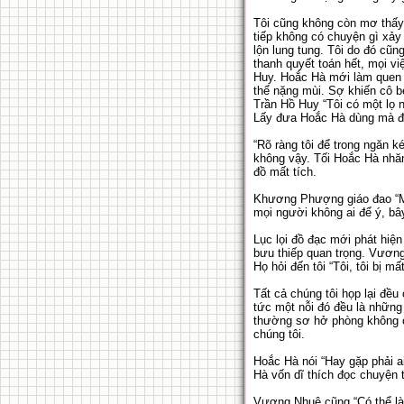
Tôi cũng không còn mơ thấy 
tiếp không có chuyện gì xảy
lộn lung tung. Tôi do đó cũn
thanh quyết toán hết, mọi vi
Huy. Hoắc Hà mới làm quen 
thể nặng mùi. Sợ khiến cô b
Trần Hồ Huy “Tôi có một lọ
Lấy đưa Hoắc Hà dùng mà đi
“Rõ ràng tôi để trong ngăn 
không vậy. Tối Hoắc Hà nhăn
đồ mất tích.
Khương Phượng giáo đao “Mấ
mọi người không ai để ý, bây
Lục lọi đồ đạc mới phát hi
bưu thiếp quan trọng. Vương
Họ hỏi đến tôi “Tôi, tôi bị mấ
Tất cả chúng tôi họp lại đều
tức một nỗi đó đều là những
thường sơ hở phòng không c
chúng tôi.
Hoắc Hà nói “Hay gặp phải ai
Hà vốn dĩ thích đọc chuyện t
Vương Nhuệ cũng “Có thể là c