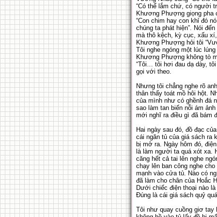
“Có thể lắm chứ, có người tr
Khương Phượng giọng pha c
“Con chim hay con khỉ đó nó
chúng ta phát hiện”. Nói đến
mà thô kệch, kỳ cục, xấu xí,
Khương Phượng hỏi tôi “Vươ
Tôi nghe ngóng một lúc lúng 
Khương Phượng không tò mò
“Tôi… tôi hơi đau dạ dày, t
gọi với theo.
Nhưng tôi chẳng nghe rõ anh 
thân thấy toát mồ hôi hột. N
của mình như có ghềnh đá ng
sao làm tan biến nỗi ám ảnh
mới nghĩ ra điều gì đã bám đ
Hai ngày sau đó, đồ đạc của
cái ngăn tủ của giá sách ra 
bị mở ra. Ngày hôm đó, điện
là làm người ta quá xót xa. 
căng hết cả tai lên nghe n
chạy lên ban công nghe cho 
mạnh vào cửa tủ. Nào có ngh
đã làm cho chân của Hoắc Hà
Dưới chiếc điện thoại nào l
Đúng là cái giá sách quỷ quá
Tôi như quay cuồng giơ tay 
không hề vào tủ lấy đồ bị mấ