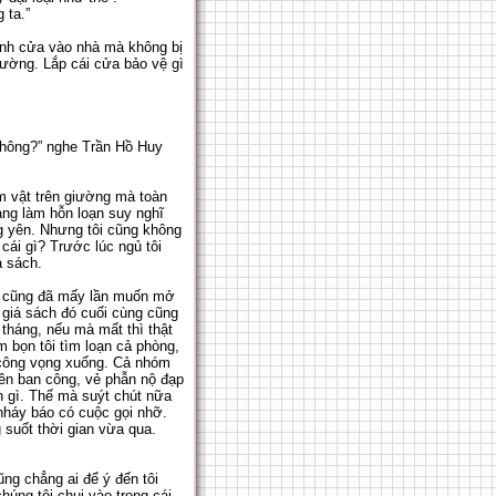
 ta.”
ánh cửa vào nhà mà không bị
hường. Lắp cái cửa bảo vệ gì
 không?” nghe Trần Hồ Huy
ằm vật trên giường mà toàn
đang làm hỗn loạn suy nghĩ
g yên. Nhưng tôi cũng không
cái gì? Trước lúc ngủ tôi
á sách.
ôi cũng đã mấy lần muốn mở
i giá sách đó cuối cùng cũng
tháng, nếu mà mất thì thật
m bọn tôi tìm loạn cả phòng,
 công vọng xuống. Cả nhóm
lên ban công, vẻ phẫn nộ đạp
h gì. Thế mà suýt chút nữa
nháy báo có cuộc gọi nhỡ.
 suốt thời gian vừa qua.
ng chẳng ai để ý đến tôi
húng tôi chui vào trong cái