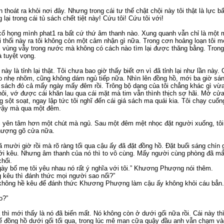
thoát ra khỏi nơi đây. Nhưng trong cái tư thế chật chội này tôi thật là lực
lại trong cái tủ sách chết tiệt này! Cứu tôi! Cứu tôi với!
cổ họng mình phat1 ra bất cứ thứ âm thanh nào. Xung quanh vẫn chỉ là một
ôi thối này ra tôi không còn một cảm nhận gì nữa. Trong cơn hoảng loạn tôi
ổi vùng vẫy trong nước mà không có cách nào tìm lại được thăng bằng. Tro
à tuyệt vọng.
 này là tỉnh lại thật. Tôi chưa bao giờ thấy biết ơn vì đã tỉnh lại như lần này
o nhẹ nhõm, cũng không dám ngủ tiếp nữa. Nhìn lên đồng hồ, mới ba giờ sá
iá sách đó cả mấy ngày mấy đêm rồi. Trông bộ dạng của tôi chẳng khác gì v
ôi, vớ được cái khăn lau qua cái mặt mà tim vẫn thình thịch sợ hãi. Mở cửa r
ng sột soạt, ngay lập tức tôi nghĩ đến cái giá sách ma quái kia. Tôi chạy cu
vậy mà qua một đêm.
tôi yên tâm hơn một chút mà ngủ. Sau một đêm mệt nhọc đặt người xuống, tô
hượng gõ cửa nữa.
ười giờ rồi mà rõ ràng tối qua cậu ấy đã đặt đồng hồ. Đặt buổi sáng chín g
mới kêu. Nhưng âm thanh của nó thì to vô cùng. Mấy người cùng phòng đã mấ
chối.
gày bố mẹ tôi yêu nhau nó rất ý nghĩa với tôi.” Khương Phượng nói thêm.
 kêu thì đánh thức mọi người sao nổi?”
hông hề kêu để đánh thức Khương Phượng làm cậu ấy không khỏi cáu bẳn. 
o?”
 thì mới thấy là nó đã biến mất. Nó không còn ở dưới gối nữa rồi. Cái này 
để đồng hồ dưới gối tối qua, trong lúc mê man cữa quậy đầu anh vẫn chạm và