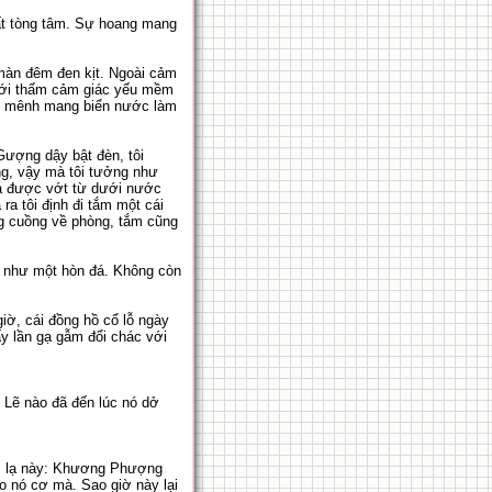
 bất tòng tâm. Sự hoang mang
 màn đêm đen kịt. Ngoài cảm
 mới thấm cảm giác yếu mềm
ng mênh mang biển nước làm
. Gượng dậy bật đèn, tôi
ng, vậy mà tôi tưởng như
ừa được vớt từ dưới nước
a tôi định đi tắm một cái
ống cuồng về phòng, tắm cũng
i như một hòn đá. Không còn
iờ, cái đồng hồ cổ lỗ ngày
y lần gạ gẫm đổi chác với
Lẽ nào đã đến lúc nó dở
thì lạ này: Khương Phượng
o nó cơ mà. Sao giờ này lại