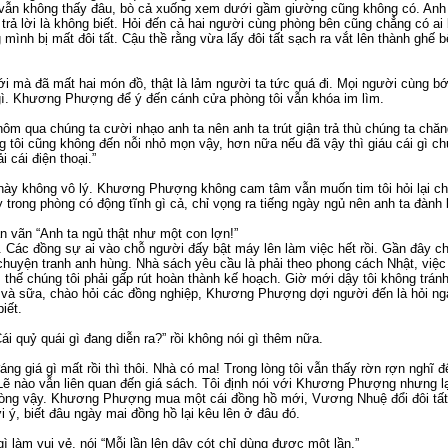
 vẫn không thấy đâu, bò cả xuống xem dưới gầm giường cũng không có. Anh 
trả lời là không biết. Hỏi đến cả hai người cùng phòng bên cũng chẳng có ai
ình bị mất đôi tất. Cậu thề rằng vừa lấy đôi tất sạch ra vắt lên thành ghế b
 mà đã mất hai món đồ, thật là lảm người ta tức quá đi. Mọi người cùng bớ
gì. Khương Phượng để ý đến cánh cửa phòng tôi vẫn khóa im lìm.
ôm qua chúng ta cười nhạo anh ta nên anh ta trút giận trả thù chúng ta chăn
g tôi cũng không đến nỗi nhỏ mọn vậy, hơn nữa nếu đã vậy thì giáu cái gì chứ
i cái điện thoại.”
này không vô lý. Khương Phượng không cam tâm vẫn muốn tim tôi hỏi lại ch
trong phòng có động tĩnh gì cả, chỉ vọng ra tiếng ngày ngủ nên anh ta đành 
 vãn “Anh ta ngủ thật như một con lợn!”
 Các đồng sự ai vào chỗ người đấy bật máy lên làm việc hết rồi. Gần đây ch
 chuyện tranh anh hùng. Nhà sách yêu cầu là phải theo phong cách Nhật, việ
 thế chúng tôi phải gấp rút hoàn thành kế hoạch. Giờ mới dậy tôi không trán
ì và sữa, chào hỏi các đồng nghiệp, Khương Phượng dợi người đến là hỏi n
biết.
 quỷ quái gì đang diễn ra?” rồi không nói gì thêm nữa.
áng giá gì mất rồi thì thôi. Nhà có ma! Trong lòng tôi vẫn thấy rờn rợn ngh
Lẽ nào vẫn liên quan đến giá sách. Tôi định nói với Khương Phượng nhưng lại
g lòng vậy. Khương Phượng mua một cái đồng hồ mới, Vương Nhuệ đổi đôi tấ
 ý, biết đâu ngày mai đồng hồ lại kêu lên ở đâu đó.
làm vui vẻ, nói “Mỗi lần lên dây cót chỉ dùng được một lần.”