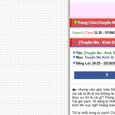
Trang Chủ
›
Chuyên 
Search
|
Time:
11:30 - 07/08/
[Truyện Ma - Kinh D
Tên:
[Truyện Ma - Kinh 
Mục:
Truyện Ma Kinh Dị 
Đăng Lúc 20:25 - 22/10/
�c nhưng cảm giác toàn thâ
cái vật lạ đó đi mà không tài
thực sự thì là cái gì? Thùng
Cái giá sách, tôi đang bị nhố
trùm lên suy nghĩ hoảng loạn
Tôi bị nhốt trong tủ sách! Ch