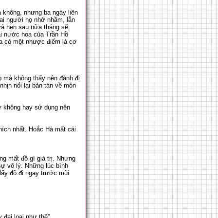
a không, nhưng ba ngày liên
hai người họ nhớ nhầm, lẫn
 và hẹn sau nữa tháng sẽ
hai nước hoa của Trần Hồ
ta có một nhược điểm là cơ
úp mà không thấy nên đành đi
hịn nổi lại bàn tán về món
ứ không hay sử dụng nên
hích nhất. Hoắc Hà mất cái
ng mất đồ gì giá trị. Nhưng
sự vô lý. Những lúc bình
ấy đồ đi ngay trước mũi
đại loại như thế”.