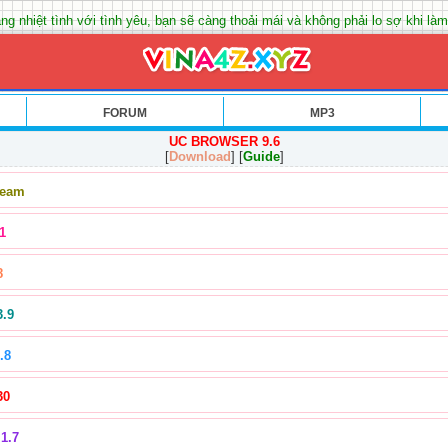
ng nhiệt tình với tình yêu, bạn sẽ càng thoải mái và không phải lo sợ khi làm
FORUM
MP3
UC BROWSER 9.6
[
Download
] [
Guide
]
Team
1
8
3.9
.8
30
1.7