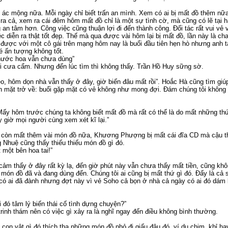
ác mộng nữa. Mỗi ngày chỉ biết trấn an mình. Xem có ai bị mất đồ thêm nữ
 ra cả, xem ra cái đêm hôm mất đồ chỉ là một sự tình cờ, mà cũng có lẽ tại 
g an tâm hơn. Công việc cũng thuận lợi đi đến thành công. Đối tác rất vui vẻ
ệc diễn ra thật tốt đẹp. Thế mà qua được vài hôm lại bị mất đồ, lần này là c
được với một cô gái trên mạng hôm nay là buổi đầu tiên hẹn hò nhưng anh 
é ấn tượng không tốt.
 nước hoa vẫn chưa dùng”
 cưa cẩm. Nhưng đến lúc tìm thì không thấy. Trần Hồ Huy sững sờ.
kéo, hôm dọn nhà vẫn thấy ở đây, giờ biến đâu mất rồi”. Hoắc Hà cũng tìm gi
 mặt trở về: buổi gặp mặt có vẻ không như mong đợi. Đám chúng tôi không n
y hôm trước chúng ta không biết mất đồ mà rất có thể là do mất những th
 giờ mọi người cùng xem xét kĩ lại.”
ện còn mất thêm vài món đồ nữa, Khương Phượng bị mất cái đĩa CD mà cậu t
 Nhuệ cũng thấy thiếu thiếu món đồ gì đó.
t một bên hoa tai!”
 cảm thấy ở đây rất kỳ lạ, đến giờ phút này vẫn chưa thấy mất tiền, cũng khô
 món đồ đã và đang dùng đến. Chúng tôi ai cũng bị mất thứ gì đó. Đấy là cả 
ó ai đã đành nhưng đợt này vì vẻ Soho cả bọn ở nhà cả ngày có ai đó dám l
 đó tâm lý biến thái cố tình dựng chuyện?”
rinh thám nên có việc gì xảy ra là nghĩ ngay đến điều không bình thường.
on vật gì đó thích tha những món đồ nhỏ đi giấu đâu đó, ví dụ chim, khỉ hay 