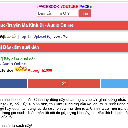
»
FACEBOOK
-
YOUTUBE
-
PAGE
«
Mục
›
Truyện Ma Kinh Dị - Audio Online
26
|
Báo Lỗi
|
Tập Tin UpLoad
(0)
| Lượt Xem:
ị] Bảy đêm quái đản
Dị] Bảy đêm quái đản
- Audio Online
2016 Bởi
Vuonghh1998
n như bị cuốn chặt. Chân tay động đậy chạm ngay vào cái gì đó cứng nhắc.
 nào đẩy nổi, lấy lại bình tĩnh, thử làm lại nhưng vẫn vô ích: tôi bị nhốt tron
 gỗ hay quan tài, cùng lúc đó sực lên cái mùi thối rữa. Chính là cái mùi mà s
t trong giá sách. Toàn thân tôi nổi da gà, dựng tóc gáy, tim đập thình thịch, 
 của tôi.
ính cái tủ sách đấy!