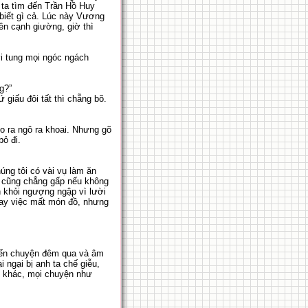
ta tìm đến Trần Hồ Huy
 biết gì cả. Lúc này Vương
ên cạnh giường, giờ thì
i tung mọi ngóc ngách
g?”
 giấu đôi tất thì chẵng bõ.
o ra ngô ra khoai. Nhưng gõ
bỏ đi.
úng tôi có vài vụ làm ăn
c cũng chẳng gấp nếu không
h khỏi ngượng ngập vì lười
gay việc mất món đồ, nhưng
ĩ đến chuyện đêm qua và âm
 ngại bị anh ta chế giễu,
t khác, mọi chuyện như