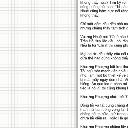
không thấy nữa? Tìm kỹ rồi
cùng phòng hỏi han. Thì câu 
Nhuệ cũng hậm hực nói rằng m
không thấy.
Chỉ một đêm đầu đến nhà mới
nhưng chẳng thấy tăm tích 
Vương Nhuệ nói “Có lẽ nào h
Trần Hồ Huy lắc đầu, nói rằn
Nếu là tôi “Chí ít thì cũng phả
Mọi người đều thấy câu nói 
cửa thế nào cũng không thấy 
Khương Phượng bất lực than
Tôi ngủ một mạch đến chiều.
nhỏ, làm một bộ thiết kế về
bị mất mấy ngày dọn nhà. Vì
biếng. Ăn qua loa ít bánh m
tiếc là hỏi gì tôi cũng không 
Khương Phượng chửi thề “Cái
Đồng hồ và tất cũng chẳng đ
thanh từ ban công vọng lại. 
chẳng nói ra nữa, giữ tron
chưa hề diễn ra. Hoắc Hà gợi
Khương Phượng chẳng lấy gì 