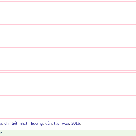
M
p
,
chi
,
tiết
,
nhất,
,
hướng
,
dẫn
,
tạo
,
wap
,
2016
,
r