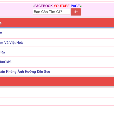
»
FACEBOOK
-
YOUTUBE
-
PAGE
«
p
em
 Và Việt Hoá
.Ru
JohnCMS
ain Không Ảnh Hướng Đến Seo