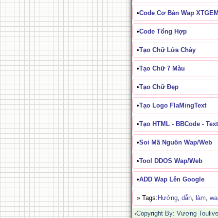
•
Code Cơ Bản Wap XTGE
•
Code Tổng Hợp
•
Tạo Chữ Lửa Cháy
•
Tạo Chữ 7 Màu
•
Tạo Chữ Đẹp
•
Tạo Logo FlaMingText
•
Tạo HTML - BBCode - Text
•
Soi Mã Nguồn Wap/Web
•
Tool DDOS Wap/Web
•
ADD Wap Lên Google
» Tags:
Hướng
,
dẫn
,
làm
,
wa
›Copyright By: Vượng Toulive