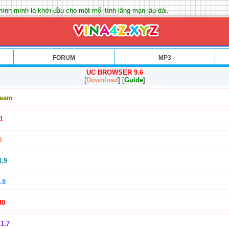
ính mình là khởi đầu cho một mối tình lãng mạn lâu dài.
FORUM
MP3
UC BROWSER 9.6
[
Download
] [
Guide
]
Team
1
8
3.9
.8
30
1.7