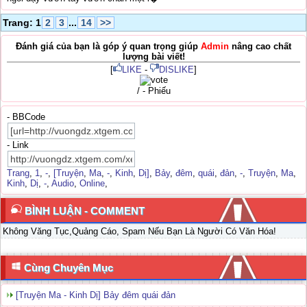
Trang: 1
2
3
...
14
>>
Đánh giá của bạn là góp ý quan trọng giúp
Admin
nâng cao chất
lượng bài viết!
[
LIKE
-
DISLIKE
]
/ - Phiếu
- BBCode
- Link
Trang
,
1
,
-
,
[Truyện
,
Ma
,
-
,
Kinh
,
Dị]
,
Bảy
,
đêm
,
quái
,
đản
,
-
,
Truyện
,
Ma
,
Kinh
,
Dị
,
-
,
Audio
,
Online
,
BÌNH LUẬN - COMMENT
Không Văng Tục,Quảng Cáo, Spam Nếu Bạn Là Người Có Văn Hóa!
Cùng Chuyên Mục
[Truyện Ma - Kinh Dị] Bảy đêm quái đản