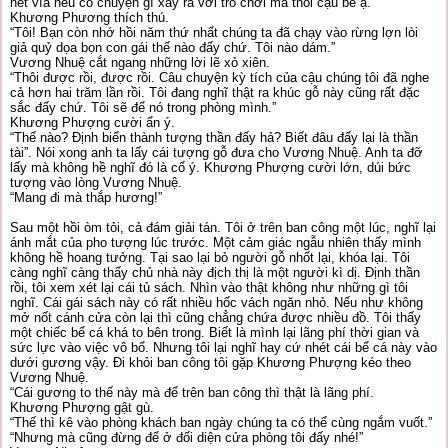
hết vía nếu có chuyện gì xảy ra với trò chơi mà thôi cậu bé ạ.”
Khương Phương thích thú.
“Tôi! Bạn còn nhớ hồi năm thứ nhất chúng ta đã chạy vào rừng lợn lòi
giả quỷ dọa bọn con gái thế nào đấy chứ. Tôi nào dám.”
Vương Nhuệ cắt ngang những lời lẽ xỏ xiên.
“Thôi được rồi, được rồi. Câu chuyện kỳ tích của cậu chúng tôi đã nghe
cả hơn hai trăm lần rồi. Tôi đang nghĩ thật ra khúc gỗ này cũng rất đặc
sắc đấy chứ. Tôi sẽ để nó trong phòng mình.”
Khương Phượng cười ẩn ý.
“Thế nào? Định biến thành tượng thần đấy hả? Biết đâu đấy lại là thần
tài”. Nói xong anh ta lấy cái tượng gỗ đưa cho Vương Nhuệ. Anh ta đỡ
lấy mà không hề nghĩ đó là cố ý. Khương Phượng cười lớn, dúi bức
tượng vào lòng Vương Nhuệ.
“Mang đi mà thắp hương!”
Sau một hồi òm tỏi, cả đám giải tán. Tôi ở trên ban công một lúc, nghĩ lại
ánh mắt của pho tượng lúc trước. Một cảm giác ngẫu nhiên thấy mình
không hề hoang tưởng. Tại sao lại bỏ người gỗ nhốt lại, khóa lại. Tôi
càng nghĩ càng thấy chủ nhà này địch thị là một người kì dị. Định thần
rồi, tôi xem xét lại cái tủ sách. Nhìn vào thật không như những gì tôi
nghĩ. Cái gái sách này có rất nhiều hốc vách ngăn nhỏ. Nếu như không
mở nốt cánh cửa còn lại thì cũng chẳng chứa được nhiều đồ. Tôi thấy
một chiếc bể cá khá to bên trong. Biết là mình lại lãng phí thời gian và
sức lực vào việc vô bổ. Nhưng tôi lại nghĩ hay cứ nhét cái bể cá này vào
dưới gương vậy. Đi khỏi ban công tôi gặp Khương Phượng kéo theo
Vương Nhuệ.
“Cái gương to thế này mà để trên ban công thì thật là lãng phí.
Khương Phượng gật gù.
“Thế thì kê vào phòng khách ban ngày chúng ta có thể cùng ngắm vuốt.”
“Nhưng mà cũng đừng để ở đối diện cửa phòng tôi đấy nhé!”