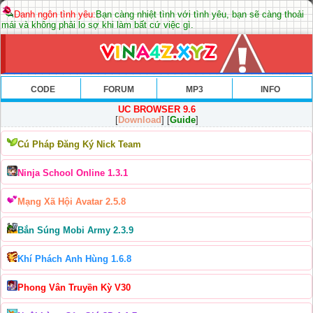
Danh ngôn tình yêu:
Bạn càng nhiệt tình với tình yêu, bạn sẽ càng thoải
mái và không phải lo sợ khi làm bất cứ việc gì.
CODE
FORUM
MP3
INFO
UC BROWSER 9.6
[
Download
] [
Guide
]
Cú Pháp Đăng Ký Nick Team
Ninja School Online 1.3.1
Mạng Xã Hội Avatar 2.5.8
Bắn Súng Mobi Army 2.3.9
Khí Phách Anh Hùng 1.6.8
Phong Vân Truyền Kỳ V30