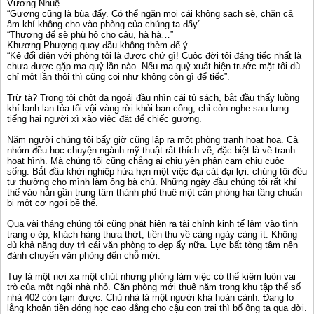
Vương Nhuệ.
“Gương cũng là bùa đấy. Có thể ngăn mọi cái không sạch sẽ, chặn cả
âm khí không cho vào phòng của chúng ta đấy”.
“Thượng đế sẽ phù hộ cho cậu, hà hà…”
Khương Phượng quay đầu không thèm để ý.
“Kê đối diện với phòng tôi là được chứ gì! Cuộc đời tôi đáng tiếc nhất là
chưa được gặp ma quỷ lần nào. Nếu ma quỷ xuất hiện trước mặt tôi dù
chỉ một lần thôi thì cũng coi như không còn gì để tiếc”.
Trừ tà? Trong tôi chột dạ ngoái đầu nhìn cái tủ sách, bắt đầu thấy luồng
khí lạnh lan tỏa tôi vội vàng rời khỏi ban công, chỉ còn nghe sau lưng
tiếng hai người xì xào việc đặt để chiếc gương.
Năm người chúng tôi bấy giờ cũng lập ra một phòng tranh hoạt họa. Cả
nhóm đều học chuyện ngành mỹ thuật rất thích vẽ, đặc biệt là vẽ tranh
hoạt hình. Mà chúng tôi cũng chẳng ai chịu yên phận cam chịu cuộc
sống. Bắt đầu khởi nghiệp hứa hẹn một việc đại cát đại lợi. chúng tôi đều
tự thưởng cho mình làm ông bà chủ. Những ngày đầu chúng tôi rất khí
thế vào hẳn gần trung tâm thành phố thuê một căn phòng hai tầng chuẩn
bị một cơ ngơi bề thế.
Qua vài tháng chúng tôi cũng phát hiện ra tài chính kinh tế lâm vào tình
trạng o ép, khách hàng thưa thớt, tiền thu về càng ngày càng ít. Không
đủ khả năng duy trì cái văn phòng to đẹp ấy nữa. Lực bất tòng tâm nên
đành chuyển văn phòng đến chỗ mới.
Tuy là một nơi xa một chút nhưng phòng làm việc có thể kiêm luôn vai
trò của một ngôi nhà nhỏ. Căn phòng mới thuê năm trong khu tập thể số
nhà 402 còn tạm được. Chủ nhà là một người khá hoàn cảnh. Đang lo
lắng khoản tiền đóng học cao đẳng cho cậu con trai thì bố ông ta qua đời.