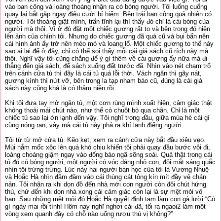
vào ban công và loáng thoáng nhận ra có bóng người. Tôi luống cuống
quay lại bắt gặp ngay điệu cười bí hiểm. Bên trái ban công quả nhiên có
người. Tôi thoáng giật mình, trấn tĩnh lại thì thấy đó chỉ là cái bóng của
người mà thôi. Vì ở đó đặt một chiếc gương rất to và bên trong đó hiện
lên ảnh của chính tôi. Nhưng do chiếc gương đã quá cũ và bụi bẩn nên
cái hình ảnh ấy trở nên méo mó và loang lổ. Một chiếc gương to thế này
sao ai lại để ở đây, chỉ có thể soi thấy mỗi cái giá sách cũ rích này mà
thôi. Nghĩ vậy tôi cũng chẳng để ý gì thêm về cái gương ấy nữa mà đi
thẳng đến giá sách, để sách xuống đất trước đã. Nhìn vào nét chạm trổ
trên cánh cửa tủ thì đây là cái tủ quá lỗi thời. Vách ngăn thì gãy nát,
gương kính thì nứt vỡ, bên trong la tạp nham báo cũ, đúng là cái giá
sách này cũng khá là có thâm niên rồi.
Khi tôi đưa tay mở ngăn tủ, một cơn rùng mình xuất hiện, cảm giác thật
không thoải mái chút nào, như thể có chuột bò qua chân. Chỉ là một
chiếc tủ sao lại ớn lạnh đến vậy. Tôi nghĩ trong đầu, giữa mùa hè cái gì
cũng nóng ran, vậy mà cái tủ này phả ra khí lạnh điếng người.
Tôi từ từ mở cửa tủ. Kẽo kẹt, xem ra cánh cửa này bắt đầu xiêu vẹo.
Mùi nắm mốc xộc lên quá khó chịu khiến tôi phải quay đầu bước vội đi,
loáng choáng giậm ngay vào đống báo ngã sõng soài. Quả thật trong cái
tủ đó có bóng người, một người có vóc dáng nhỏ con, đôi mắt sáng quắc
nhìn tôi trừng trừng. Lúc này hai người bạn học của tôi là Vương Nhuệ
và Hoắc Hà nhìn đăm đăm vào cái thùng cát tông kín mít đầy vẻ chán
nản. Tôi nhận ra khi dọn đồ đến nhà mới con người còn đôi chút hứng
thú, chứ đến khi dọn nhà xong cái cảm giác còn lại là sự mệt mỏi vô
hạn. Sau những mệt mỏi đó Hoắc Hà quyết định tạm làm con gà lười “Có
gì ngày mai rồi tính! Hôm nay nghĩ nghơi cái đã, tối ra ngaoi2 làm một
vòng xem quanh đây có chỗ nào uống rượu thú vị không?”