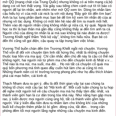
mở QQ (mạng chát của Trung Quốc) nhưng không có ai trên mạng cả,bộ
dạng coi vẻ hơi thất vọng. Vài giây sau tiếng chim cánh cụt tít tít báo có
người để lại tin nhắn, anh nhởn nhơ mở QQ xem tin. Dòng tin nhắn làm
cậu hiếu kỳ vì của một cái nick lạ với nội dung “Bây giờ tôi đến tìm bạn”.
Anh ta lục tung phần danh mục bạn bè để tìm kỹ xem lời nhắn đó của ai
nhưng vô tác dụng. Không có một liên hệ nào để tìm ra manh mối hết.
Thêm vào đó người nhắn cũng không nhắn gì nữa cả, kỳ quái. Ngoài bạn
học ra thì là bạn thân mà gần đây cũng không thấy ai đến tìm anh ta cả.
Người chủ của dòng tin nhắn là ai mà sao không tài nào đoán ra được!
Trương Khiết nghĩ thầm “thôi kệ vậy”, không tìm hiểu nữa. Bạn bè có
đến thì cũng sẽ gọi điện, cậu quay ra tập trung làm việc khác.
Vương Thổ buồn chán đến tìm Trương Khiết ngồi nói chuyện. Vương
Thổ vốn dĩ đối với chuyện tâm linh rất hứng thú, nhất là những chuyện
thuộc loại hồn vía ma quỷ. Chỉ cần nhắc đến chủ đề này là cậu có thể nói
không ngớt, hai người nói từ phim ma cho đến chuyện kinh dị Nhật v.v…
Thế nào là ma núi, ma suối, ma đói… Họ nói tất cả chuyện cổ quái ma
quỷ bốn phương mà tỉnh queo đầy cuốn hút làm cho ai cũng tò mò.
Những thanh niên có trí trưởng tượng phong phú như họ đều thích khám
phá cái mạo hiểm, cái kinh dị.
Thạch Nham đưa ra gợi ý, đều là đốt thời gian vậy tại sao chúng ta
không tổ chức một câu lạc bộ “Hội kinh dị”. Mỗi cuối tuần chúng ta tụ họp
để nghe một người kể về câu chuyện ma mà họ thấy tâm đắc nhất, và
thành viên giới hạn là cư dân trong tòa nhà này. Như nắng hạn gặp mưa
rao, ý kiến được mọi người cùng ủng hộ, tất cả thành viên gồm bảy
người. Vài ý kiến đầu tiên đưa ra nhắm làm cho không khí của những
buổi kể chuyện thêm phần kì bí gồm: đóng cửa, tắt đèn… trong căn
phòng đêm tối mọi người lắng nghe những câu chuyện ma kinh điển.