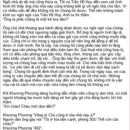
Ngôi nhà do đó mà cũng thừa ra. Tôi và Trần Hồ Huy đến xem xét tình
hình thì thấy ông chủ nhà này cũng không biết gì về ngôi nhà cho lắm. Vì
có nhiều vấn để đều không trả lời chúng tôi được. Thế nên không tránh
khỏi sự nghi ngờ của Trần Hồ Huy. Anh ta thì thầm.
“Ông ta phải chăng là một kẻ lừa đảo?”
Ông chủ nhà thoáng qua hành động đoán được sự nghi ngờ của chúng
tôi nên có đôi chút ngượng ngập giải thích. Bố ông là người tính lập dị,
không chỉ hàng xóm mà đến cả cháu gái của mình cũng không muốn tiếp
xúc. Cũng chỉ vì tôn trọng ý nguyện của bố nên ông đã đồng ý để bố
được ở một mình. Ra là vậy, hai chúng tôi cũng phần nào bớt lo lắng.
Xem qua căn phòng thì mọi điều kiện tạm ổn. Giá thuê nhà cũng hợp lý,
chỉ có điều căn phòng quá bẩn thỉu, lông chim, thùng sọt, các góc cây
điêu khắc chạm trổ, đá sỏi… Ông lão này thu gom được đồ đạc với khối
lượng và chủng loại cũng muôn màu muôn vẻ. Chủ nhà trấn tĩnh chúng
tôi, “cứ yên tâm đi chỉ cần một loáng là tất cả sẽ được dọn dẹp sạch
bóng”. Chúng tôi quyết định thuê căn nhà đó. Trong vài ngày sau, xe của
công ty vận chuyển đến dọn hết đồ của chúng tôi về nhà mới. Những
ngày đầu đã quá nhiều chuyện xảy đến với chúng tôi, không chỉ là việc
của cái tủ sách mà con việc nữa cũng làm chúng tôi không vui.
Khi Khương Phượng đang hướng dẫn nhân viên công ty dọn nhà, có một
người khoảng ba mươi tuổi dáng vẻ hơi gầy gò chủ động bước tới hỏi
thăm.
“Xin chào! Cháu mới dọn đến?”
Khương Phượng “Vâng ạ! Chú cũng ở tòa nhà này ạ?”
Người đàn ông gày nói “Tôi ở tòa bện cạnh, phòng 301! Thế còn các
cháu?”
Khương Phượng “402”.