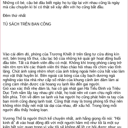
Những cô bé, cậu bé đâu biết ngày họ tụ tập lại với nhau cũng là ngày
mà câu chuyện kì bí có thật sẽ xảy đến với họ cũng bắt đầu.
Đêm thứ nhất
TỦ SÁCH TRÊN BAN CÔNG
Vào cái đêm đó, phòng của Trương Khiết ở trên tầng tư cửa đóng kín
mít, bên trong tối thui, câu lạc bộ của những kẻ quái gở hoạt động buổi
đầu tiên. Tất cả thành viên đều có mặt. Không khí trong phòng càng trở
nên rờn rợn khi các thành viên thì thào chào hỏi nhau rồi chìm vào tĩnh
lặng. Chút ánh sáng nhờn nhợt của ánh trăng ngoài hiên cửa hắt vào làm
mọi vật thật huyền bí. Bên ngoài cái bóng của cây bạch dương ngả
nghiêng vào tòa nhà như cấp số nhân của khung cảnh ảm đảm làm ai
cũng cảm nhận được cái hoang vu lạnh lẽo đến gai người.
Gió xao xác thổi nhẹ đám lá, hai cô gái nhát gan Hà Tiểu Đinh và Triệu
Dục Tịnh nắm lấy tay nhau ghì chặt, họ toát nên vẻ cam chịu ngồi nhìn
bốn phía. Trời về đêm se lạnh và hai người họ cũng phát hiện ra tay của
bạn mình cũng đang lạnh toát. Cũng thật may là trong phòng tối thui nên
không nhìn thấy nét mặt tái dại của nhau, đỡ xấu hổ. Trong lòng mỗi
người đều thấy hoảng loạn.
Vương Thổ là người thích kể chuyện nhất, anh hắng giọng rồi nói: “Hội
kinh dị” đi vào hoạt động đối với một người hâm mộ như tôi là một sự
kiện hết sức quan trọng vì vậy tôi sẽ không để lỡ cơ hội được phục vụ