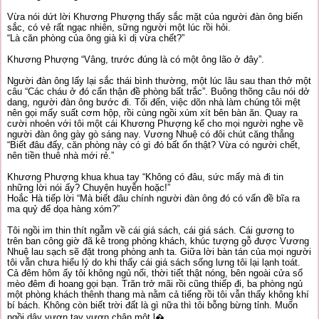
Vừa nói dứt lời Khương Phượng thấy sắc mặt của người đàn ông biến
sắc, có vẻ rất ngạc nhiên, sững người một lúc rồi hỏi.
“Là căn phòng của ông già kì dị vừa chết?”
Khương Phượng “Vâng, trước đúng là có một ông lão ở đây”.
Người đàn ông lấy lại sắc thái bình thường, một lúc lâu sau than thở một
câu “Các cháu ở đó cẩn thận đề phòng bất trắc”. Buông thõng câu nói dở
dang, người đàn ông bước đi. Tối đến, việc dõn nhà làm chúng tôi mệt
nên gọi mấy suất cơm hộp, rồi cùng ngồi xúm xít bên bàn ăn. Quay ra
cười nhoẻn với tôi một cái Khương Phượng kể cho mọi người nghe về
người đàn ông gày gò sáng nay. Vương Nhuệ có đôi chút căng thẳng
“Biết đâu đấy, căn phòng này có gì đó bất ổn thật? Vừa có người chết,
nên tiền thuê nhà mới rẻ.”
Khương Phượng khua khua tay “Không có đâu, sức mấy mà đi tin
những lời nói ấy? Chuyện huyễn hoặc!”
Hoắc Hà tiếp lời “Mà biết đâu chính người đàn ông đó có vấn đề bĩa ra
ma quỷ để dọa hàng xóm?”
Tôi ngồi im thin thít ngẫm về cái giá sách, cái giá sách. Cái gương to
trên ban công giờ đã kê trong phòng khách, khúc tượng gỗ được Vương
Nhuệ lau sạch sẽ đặt trong phòng anh ta. Giữa lời bàn tán của mọi người
tôi vẫn chưa hiểu lý do khi thấy cái giá sách sống lưng tôi lại lạnh toát.
Cả đêm hôm ấy tôi không ngủ nổi, thời tiết thật nóng, bên ngoài cửa sổ
mèo đêm đi hoang gọi bạn. Trăn trở mãi rồi cũng thiếp đi, ba phòng ngủ
một phòng khách thênh thang mà nằm cả tiếng rồi tôi vẫn thấy không khí
bí bách. Không còn biết trời đất là gì nữa thì tôi bỗng bừng tỉnh. Muốn
ngồi dậy vươn tay vươn chân một l�