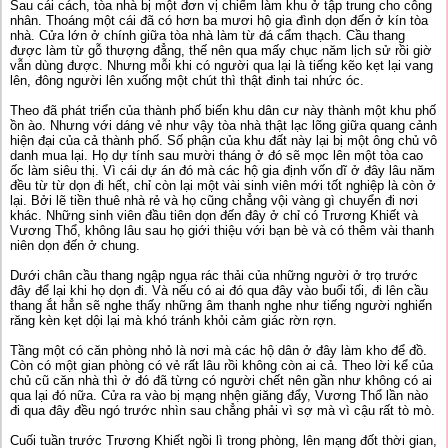
Sau cái cách, tòa nhà bị một đơn vị chiếm làm khu ở tập trung cho công
nhân. Thoáng một cái đã có hơn ba mươi hộ gia đình dọn đến ở kín tòa
nhà. Cửa lớn ở chính giữa tòa nhà làm từ đá cẩm thạch. Cầu thang
được làm từ gỗ thượng đẳng, thế nên qua mấy chục năm lịch sử rồi giờ
vẫn dùng được. Nhưng mỗi khi có người qua lại là tiếng kẽo kẹt lại vang
lên, đông người lên xuống một chút thì thật đinh tai nhức óc.
Theo đã phát triển của thành phố biến khu dân cư này thành một khu phố
ồn ào. Nhưng với dáng vẻ như vậy tòa nhà thật lạc lõng giữa quang cảnh
hiện đại của cả thành phố. Số phận của khu đất này lại bị một ông chủ vô
danh mua lại. Họ dự tính sau mười tháng ở đó sẽ mọc lên một tòa cao
ốc làm siêu thị. Vì cái dự án đó mà các hộ gia định vốn dĩ ở đây lâu năm
đều từ từ dọn đi hết, chỉ còn lại một vài sinh viên mới tốt nghiệp là còn ở
lại. Bởi lẽ tiền thuê nhà rẻ và họ cũng chẳng vội vàng gì chuyển đi nơi
khác. Những sinh viên đầu tiên dọn đến đây ở chỉ có Trương Khiết và
Vương Thổ, không lâu sau họ giới thiệu với bạn bè và có thêm vài thanh
niên dọn đến ở chung.
Dưới chân cầu thang ngập ngụa rác thải của những người ở trọ trước
đây để lại khi họ dọn đi. Và nếu có ai đó qua đây vào buổi tối, đi lên cầu
thang ắt hẳn sẽ nghe thấy những âm thanh nghe như tiếng người nghiến
răng kèn kẹt dội lại mà khó tránh khỏi cảm giác rờn rợn.
Tầng một có căn phòng nhỏ là nơi mà các hộ dân ở đây làm kho để đồ.
Còn có một gian phòng có vẻ rất lâu rồi không còn ai cả. Theo lời kể của
chủ cũ căn nhà thì ở đó đã từng có người chết nên gần như không có ai
qua lại đó nữa. Cửa ra vào bị mạng nhện giăng đẩy, Vương Thổ lần nào
đi qua đây đều ngó trước nhìn sau chẳng phải vì sợ mà vì cậu rất tò mò.
Cuối tuần trước Trương Khiết ngồi lì trong phòng, lên mạng đốt thời gian,