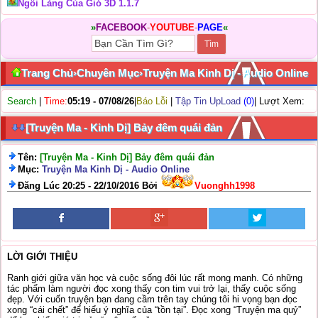
Ngôi Làng Của Gió 3D 1.1.7
»
FACEBOOK
-
YOUTUBE
-
PAGE
«
Trang Chủ
›
Chuyên Mục
›
Truyện Ma Kinh Dị - Audio Online
Search
|
Time:
05:19 - 07/08/26
|
Báo Lỗi
|
Tập Tin UpLoad
(0)
| Lượt Xem:
[Truyện Ma - Kinh Dị] Bảy đêm quái đản
Tên:
[Truyện Ma - Kinh Dị] Bảy đêm quái đản
Mục:
Truyện Ma Kinh Dị - Audio Online
Đăng Lúc 20:25 - 22/10/2016 Bởi
Vuonghh1998
LỜI GIỚI THIỆU
Ranh giới giữa văn học và cuộc sống đôi lúc rất mong manh. Có những
tác phẩm làm người đọc xong thấy con tim vui trở lại, thấy cuộc sống
đẹp. Với cuốn truyện bạn đang cầm trên tay chúng tôi hi vọng bạn đọc
xong “cái chết” để hiểu ý nghĩa của “tồn tại”. Đọc xong “Truyện ma quỷ”