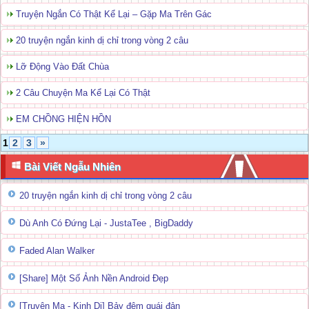
Truyện Ngắn Có Thật Kể Lại – Gặp Ma Trên Gác
20 truyện ngắn kinh dị chỉ trong vòng 2 câu
Lỡ Động Vào Đất Chùa
2 Câu Chuyện Ma Kể Lại Có Thật
EM CHỒNG HIỆN HỒN
1
2
3
»
Bài Viết Ngẫu Nhiên
20 truyện ngắn kinh dị chỉ trong vòng 2 câu
Dù Anh Có Đứng Lại - JustaTee , BigDaddy
Faded Alan Walker
[Share] Một Số Ảnh Nền Android Đẹp
[Truyện Ma - Kinh Dị] Bảy đêm quái đản