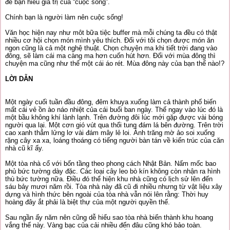
để bạn hiểu giá trị của “cuộc sống”.
Chính bạn là người làm nên cuộc sống!
Văn học hiện nay như môt bữa tiệc buffer mà mỗi chúng ta đều có thật
nhiều cơ hội chọn món mình yêu thích. Đối với tôi chọn được món ăn
ngon cũng là cả một nghệ thuật. Chọn chuyện ma khi tiết trời đang vào
đông, sẽ làm cái ma càng ma hơn cuốn hút hơn. Đối với mùa đông thì
chuyện ma cũng như thể một cái áo rét. Mùa đông này của bạn thế nào!?
LỜI DẪN
Một ngày cuối tuần đầu đông, đêm khuya xuống làm cả thành phố biến
mất cái vẻ ồn ào náo nhiệt của cái buổi ban ngày. Thế ngay vào lúc đó là
một bầu không khí lành lạnh. Trên đường đôi lúc mới gặp được vài bóng
người qua lại. Một cơn gió vút qua thổi tung đám lá bên đường. Trên trời
cao xanh thẳm lửng lơ vài đám mây lẻ loi. Ánh trăng mờ ảo soi xuống
rặng cây xa xa, loáng thoáng có tiếng người bàn tán về kiến trúc của căn
nhà cũ kĩ ấy.
Một tòa nhà cổ với bốn tầng theo phong cách Nhật Bản. Nấm mốc bao
phủ bức tường dày đặc. Các loại cây leo bò kín không còn nhận ra hình
thù bức tường nữa. Điều đó thể hiện khu nhà cũng có lịch sử lên đến
sáu bảy mươi năm rồi. Tòa nhà này đã cũ đi nhiều nhưng từ vật liệu xây
dựng và hình thức bên ngoài của tòa nhà vẫn nói lên rằng: Thời huy
hoàng đây ắt phải là biệt thự của một người quyền thế.
Sau ngần ấy năm nên cũng dễ hiểu sao tòa nhà biến thành khu hoang
vắng thế này. Vàng bạc của cải nhiều đến đâu cũng khó bảo toàn.