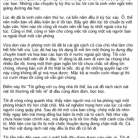
các bạn. Những câu chuyện ly kỳ thú vị lúc tôi còn là sinh viên ngồi trên
giảng đường đại học.
Lúc đó đã là sinh viên năm thứ tư, cả bốn năm đều ở ký túc xác. Ồ, thế
nên miễn bàn về điều kiện ăn ở tồi tàn. Bấy giờ đến lúc tôi chuẩn bị viết
luận văn, hôm nào tôi cũng về muộn nên rất hay bị nhốt ngoài cửa ký
túc. Cũng vì thế, cũng vì tiện cho công việc tôi cùng một vài người bạn
ra ngoài thuê một căn phòng.
Vừa dọn vào ở phòng mới tôi đã bị cái giá sách cũ của chủ nhà làm cho
hết hồn hết vía. Lúc đó hai tay tôi đang lễ mễ ôm một thùng to đựng đầy
chuyện tranh và họa báo các bạn tôi ở nước ngoài gửi tặng. Tôi còn
đang chưa biết nên đặt ở đâu. Vì đúng là đã xem đi xem lại chúng khá
nhiều lần rồi, trong một thời gian ngắn tới tôi chưa chắc sẽ động tới
chúng, nhưng bảo vứt đi thì thật là tiếc, dù gì thì những quyển tạp chí
này cũng không dễ gì mà mua được. Mặc kệ ai muốn cười nhạo gì thì
cứ cười nhạo tôi cũng sẽ vẫn gửi chúng.
Điểm này thì “Tôi giống với cụ ông nhà tôi thế, ba cái đồ rách rách nát
nát tôi thường rất tiếc rẻ” đi đâu cũng đùm đùm, bọc bọc.
Tôi đi vòng vòng quanh nhà, thấy năm người mà có ba phòng ngủ một
phòng khách thì hơi chật chội. Mà sẽ nghiêm trọng hơn vào lúc cả năm
người cùng quậy phá. Sau đó tôi mở cửa ban công, chớp mắt tôi nhìn
thấy ngay bên trái trong đống bụi bậm là một cái tủ sách. Nói như vậy
chưa hoàn toàn chính xác, mà đúng ra là tôi tìm thấy một cánh của chiếc
tủ. Một bên còn lại thì bị một chiếc thuyền dựng đứng chặn mất rồi. Cả
hai thứ vật dụng rách nát này đều là thứ đồ cũ bỏ đi.
Tôi liền tiến đến xem với ý nghĩ biết đâu dùng được vào việc gì. Tôi đi