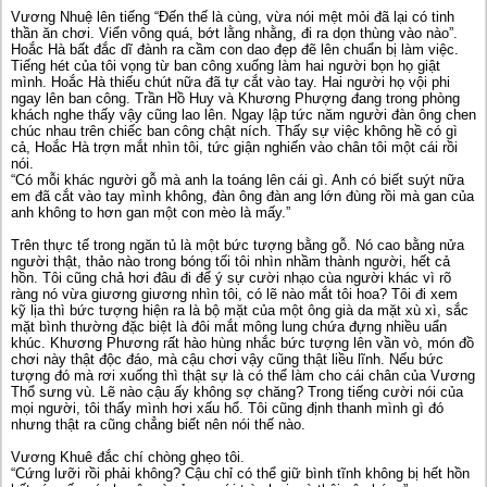
Vương Nhuệ lên tiếng “Đến thế là cùng, vừa nói mệt mỏi đã lại có tinh
thần ăn chơi. Viển vông quá, bớt lằng nhằng, đi ra dọn thùng vào nào”.
Hoắc Hà bất đắc dĩ đành ra cầm con dao đẹp đẽ lên chuẩn bị làm việc.
Tiếng hét của tôi vọng từ ban công xuống làm hai người bọn họ giật
mình. Hoắc Hà thiếu chút nữa đã tự cắt vào tay. Hai người họ vội phi
ngay lên ban công. Trần Hồ Huy và Khương Phượng đang trong phòng
khách nghe thấy vậy cũng lao lên. Ngay lập tức năm người đàn ông chen
chúc nhau trên chiếc ban công chật ních. Thấy sự việc không hề có gì
cả, Hoắc Hà trợn mắt nhìn tôi, tức giận nghiến vào chân tôi một cái rồi
nói.
“Có mỗi khác người gỗ mà anh la toáng lên cái gì. Anh có biết suýt nữa
em đã cắt vào tay mình không, đàn ông đàn ang lớn đùng rồi mà gan của
anh không to hơn gan một con mèo là mấy.”
Trên thực tế trong ngăn tủ là một bức tượng bằng gỗ. Nó cao bằng nửa
người thật, thảo nào trong bóng tối tôi nhìn nhầm thành người, hết cả
hồn. Tôi cũng chả hơi đâu đi để ý sự cười nhạo cùa người khác vì rõ
ràng nó vừa giương giương nhìn tôi, có lẽ nào mắt tôi hoa? Tôi đi xem
kỹ lịa thì bức tượng hiện ra là bộ mặt của một ông già da mặt xù xì, sắc
mặt bình thường đặc biệt là đôi mắt mông lung chứa đựng nhiều uẩn
khúc. Khương Phương rất hào hùng nhắc bức tượng lên vần vò, món đồ
chơi này thật độc đáo, mà cậu chơi vậy cũng thật liều lĩnh. Nếu bức
tượng đó mà rơi xuống thì thật sự là có thể làm cho cái chân của Vương
Thổ sưng vù. Lẽ nào cậu ấy không sợ chăng? Trong tiếng cười nói của
mọi người, tôi thấy mình hơi xấu hổ. Tôi cũng định thanh mình gì đó
nhưng thật ra cũng chẳng biết nên nói thế nào.
Vương Khuê đắc chí chòng ghẹo tôi.
“Cứng lưỡi rồi phải không? Cậu chỉ có thể giữ bình tĩnh không bị hết hồn